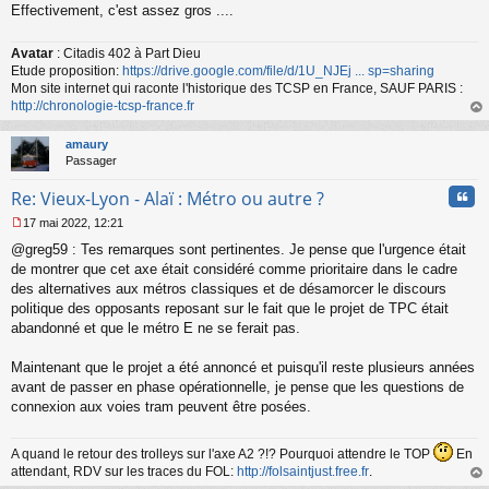
Effectivement, c'est assez gros ....
Avatar
: Citadis 402 à Part Dieu
Etude proposition:
https://drive.google.com/file/d/1U_NJEj ... sp=sharing
Mon site internet qui raconte l'historique des TCSP en France, SAUF PARIS :
http://chronologie-tcsp-france.fr
au
t
amaury
Passager
Cita
Re: Vieux-Lyon - Alaï : Métro ou autre ?
17 mai 2022, 12:21
M
@greg59 : Tes remarques sont pertinentes. Je pense que l'urgence était
e
s
de montrer que cet axe était considéré comme prioritaire dans le cadre
s
des alternatives aux métros classiques et de désamorcer le discours
a
politique des opposants reposant sur le fait que le projet de TPC était
g
abandonné et que le métro E ne se ferait pas.
e
n
o
Maintenant que le projet a été annoncé et puisqu'il reste plusieurs années
n
avant de passer en phase opérationnelle, je pense que les questions de
l
connexion aux voies tram peuvent être posées.
u
A quand le retour des trolleys sur l'axe A2 ?!? Pourquoi attendre le TOP
En
attendant, RDV sur les traces du FOL:
http://folsaintjust.free.fr
.
au