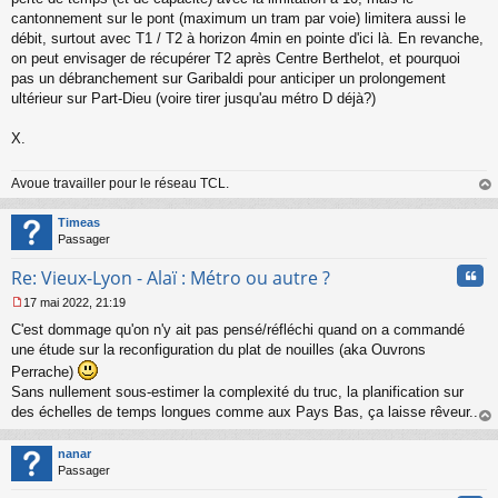
cantonnement sur le pont (maximum un tram par voie) limitera aussi le
débit, surtout avec T1 / T2 à horizon 4min en pointe d'ici là. En revanche,
on peut envisager de récupérer T2 après Centre Berthelot, et pourquoi
pas un débranchement sur Garibaldi pour anticiper un prolongement
ultérieur sur Part-Dieu (voire tirer jusqu'au métro D déjà?)
X.
Avoue travailler pour le réseau TCL.
au
t
Timeas
Passager
Cita
Re: Vieux-Lyon - Alaï : Métro ou autre ?
17 mai 2022, 21:19
M
C'est dommage qu'on n'y ait pas pensé/réfléchi quand on a commandé
e
s
une étude sur la reconfiguration du plat de nouilles (aka Ouvrons
s
Perrache)
a
Sans nullement sous-estimer la complexité du truc, la planification sur
g
des échelles de temps longues comme aux Pays Bas, ça laisse rêveur...
e
n
au
o
t
nanar
n
Passager
l
u