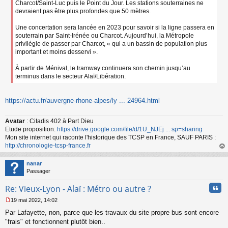
Charcot/Saint-Luc puis le Point du Jour. Les stations souterraines ne
devraient pas être plus profondes que 50 mètres.
Une concertation sera lancée en 2023 pour savoir si la ligne passera en
souterrain par Saint-Irénée ou Charcot. Aujourd’hui, la Métropole
privilégie de passer par Charcot, « qui a un bassin de population plus
important et moins desservi ».
À partir de Ménival, le tramway continuera son chemin jusqu’au
terminus dans le secteur Alaï/Libération.
https://actu.fr/auvergne-rhone-alpes/ly ... 24964.html
Avatar
: Citadis 402 à Part Dieu
Etude proposition:
https://drive.google.com/file/d/1U_NJEj ... sp=sharing
Mon site internet qui raconte l'historique des TCSP en France, SAUF PARIS :
http://chronologie-tcsp-france.fr
au
t
nanar
Passager
Cita
Re: Vieux-Lyon - Alaï : Métro ou autre ?
19 mai 2022, 14:02
M
Par Lafayette, non, parce que les travaux du site propre bus sont encore
e
s
"frais" et fonctionnent plutôt bien..