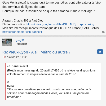
Gare Vénissieux) je crains qu'à terme ces pôles vont vite saturer à faire
des terminus de lignes de tram
Pourquoi ne pas s'inspirer de ce que fait Strasbour sur le maillage ?
Avatar
: Citadis 402 à Part Dieu
Etude proposition:
https://drive.google.com/file/d/1U_NJEj ... sp=sharing
Mon site internet qui raconte l'historique des TCSP en France, SAUF PARIS :
http://chronologie-tcsp-france.fr
au
t
greg59
Passager
Cita
Re: Vieux-Lyon - Alaï : Métro ou autre ?
17 mai 2022, 11:22
M
e
nanar a écrit :
s
(Re)Lis mon message du 20 avril 17H16 où je relève les dispositions
s
a
volontairement m.rdiques de la variante tram de 2017
g
e
A+
n
nanar
o
"Si vous ne considérez pas le vélo urbain comme une partie de la
n
solution pour l'aménagement des villes, vous êtes une partie du
l
problème."
u