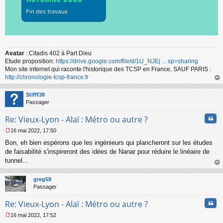
Avatar
: Citadis 402 à Part Dieu
Etude proposition:
https://drive.google.com/file/d/1U_NJEj ... sp=sharing
Mon site internet qui raconte l'historique des TCSP en France, SAUF PARIS :
http://chronologie-tcsp-france.fr
au
t
Stifff38
Passager
Cita
Re: Vieux-Lyon - Alaï : Métro ou autre ?
16 mai 2022, 17:50
M
Bon, eh bien espérons que les ingénieurs qui plancheront sur les études
e
s
de faisabilité s'inspireront des idées de Nanar pour réduire le linéaire de
s
tunnel...
a
au
g
t
greg59
e
Passager
n
o
Cita
Re: Vieux-Lyon - Alaï : Métro ou autre ?
n
l
16 mai 2022, 17:52
u
M