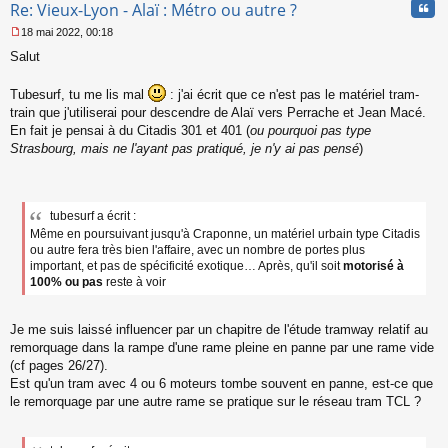
Cita
Re: Vieux-Lyon - Alaï : Métro ou autre ?
18 mai 2022, 00:18
M
Salut
e
s
s
Tubesurf, tu me lis mal
: j'ai écrit que ce n'est pas le matériel tram-
a
train que j'utiliserai pour descendre de Alaï vers Perrache et Jean Macé.
g
En fait je pensai à du Citadis 301 et 401 (
ou pourquoi pas type
e
Strasbourg, mais ne l'ayant pas pratiqué, je n'y ai pas pensé
)
n
o
n
l
u
tubesurf a écrit :
Même en poursuivant jusqu'à Craponne, un matériel urbain type Citadis
ou autre fera très bien l'affaire, avec un nombre de portes plus
important, et pas de spécificité exotique… Après, qu'il soit
motorisé à
100% ou pas
reste à voir
Je me suis laissé influencer par un chapitre de l'étude tramway relatif au
remorquage dans la rampe d'une rame pleine en panne par une rame vide
(cf pages 26/27).
Est qu'un tram avec 4 ou 6 moteurs tombe souvent en panne, est-ce que
le remorquage par une autre rame se pratique sur le réseau tram TCL ?