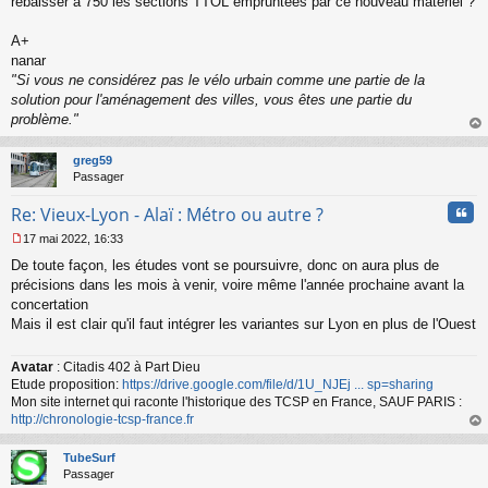
rebaisser à 750 les sections TTOL empruntées par ce nouveau matériel ?
A+
nanar
"Si vous ne considérez pas le vélo urbain comme une partie de la
solution pour l'aménagement des villes, vous êtes une partie du
problème."
au
t
greg59
Passager
Cita
Re: Vieux-Lyon - Alaï : Métro ou autre ?
17 mai 2022, 16:33
M
De toute façon, les études vont se poursuivre, donc on aura plus de
e
s
précisions dans les mois à venir, voire même l'année prochaine avant la
s
concertation
a
Mais il est clair qu'il faut intégrer les variantes sur Lyon en plus de l'Ouest
g
e
n
Avatar
: Citadis 402 à Part Dieu
o
Etude proposition:
https://drive.google.com/file/d/1U_NJEj ... sp=sharing
n
Mon site internet qui raconte l'historique des TCSP en France, SAUF PARIS :
l
http://chronologie-tcsp-france.fr
u
au
t
TubeSurf
Passager