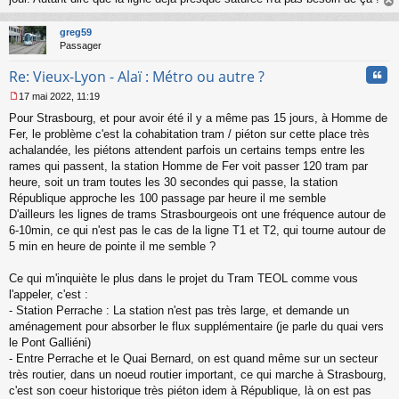
au
t
greg59
Passager
Cita
Re: Vieux-Lyon - Alaï : Métro ou autre ?
17 mai 2022, 11:19
M
Pour Strasbourg, et pour avoir été il y a même pas 15 jours, à Homme de
e
s
Fer, le problème c'est la cohabitation tram / piéton sur cette place très
s
achalandée, les piétons attendent parfois un certains temps entre les
a
rames qui passent, la station Homme de Fer voit passer 120 tram par
g
heure, soit un tram toutes les 30 secondes qui passe, la station
e
République approche les 100 passage par heure il me semble
n
o
D'ailleurs les lignes de trams Strasbourgeois ont une fréquence autour de
n
6-10min, ce qui n'est pas le cas de la ligne T1 et T2, qui tourne autour de
l
5 min en heure de pointe il me semble ?
u
Ce qui m'inquiète le plus dans le projet du Tram TEOL comme vous
l'appeler, c'est :
- Station Perrache : La station n'est pas très large, et demande un
aménagement pour absorber le flux supplémentaire (je parle du quai vers
le Pont Galliéni)
- Entre Perrache et le Quai Bernard, on est quand même sur un secteur
très routier, dans un noeud routier important, ce qui marche à Strasbourg,
c'est son coeur historique très piéton idem à République, là on est pas