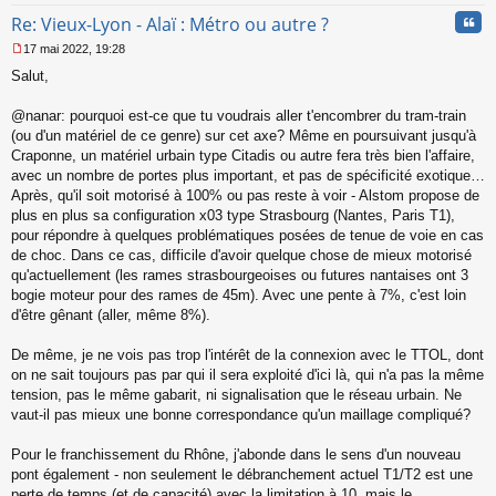
Cita
Re: Vieux-Lyon - Alaï : Métro ou autre ?
17 mai 2022, 19:28
M
Salut,
e
s
s
@nanar: pourquoi est-ce que tu voudrais aller t'encombrer du tram-train
a
(ou d'un matériel de ce genre) sur cet axe? Même en poursuivant jusqu'à
g
Craponne, un matériel urbain type Citadis ou autre fera très bien l'affaire,
e
avec un nombre de portes plus important, et pas de spécificité exotique…
n
o
Après, qu'il soit motorisé à 100% ou pas reste à voir - Alstom propose de
n
plus en plus sa configuration x03 type Strasbourg (Nantes, Paris T1),
l
pour répondre à quelques problématiques posées de tenue de voie en cas
u
de choc. Dans ce cas, difficile d'avoir quelque chose de mieux motorisé
qu'actuellement (les rames strasbourgeoises ou futures nantaises ont 3
bogie moteur pour des rames de 45m). Avec une pente à 7%, c'est loin
d'être gênant (aller, même 8%).
De même, je ne vois pas trop l'intérêt de la connexion avec le TTOL, dont
on ne sait toujours pas par qui il sera exploité d'ici là, qui n'a pas la même
tension, pas le même gabarit, ni signalisation que le réseau urbain. Ne
vaut-il pas mieux une bonne correspondance qu'un maillage compliqué?
Pour le franchissement du Rhône, j'abonde dans le sens d'un nouveau
pont également - non seulement le débranchement actuel T1/T2 est une
perte de temps (et de capacité) avec la limitation à 10, mais le