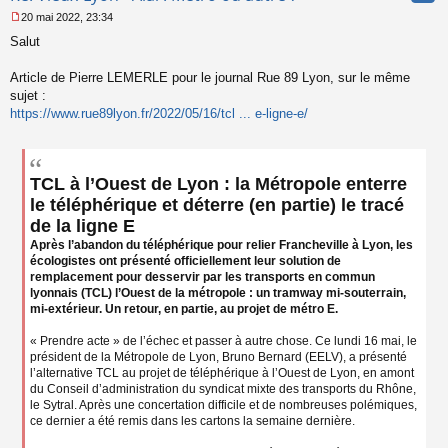
20 mai 2022, 23:34
M
Salut
e
s
s
Article de Pierre LEMERLE pour le journal Rue 89 Lyon, sur le même
a
sujet :
g
https://www.rue89lyon.fr/2022/05/16/tcl ... e-ligne-e/
e
n
o
n
l
TCL à l’Ouest de Lyon : la Métropole enterre
u
le téléphérique et déterre (en partie) le tracé
de la ligne E
Après l’abandon du téléphérique pour relier Francheville à Lyon, les
écologistes ont présenté officiellement leur solution de
remplacement pour desservir par les transports en commun
lyonnais (TCL) l’Ouest de la métropole : un tramway mi-souterrain,
mi-extérieur. Un retour, en partie, au projet de métro E.
« Prendre acte » de l’échec et passer à autre chose. Ce lundi 16 mai, le
président de la Métropole de Lyon, Bruno Bernard (EELV), a présenté
l’alternative TCL au projet de téléphérique à l’Ouest de Lyon, en amont
du Conseil d’administration du syndicat mixte des transports du Rhône,
le Sytral. Après une concertation difficile et de nombreuses polémiques,
ce dernier a été remis dans les cartons la semaine dernière.