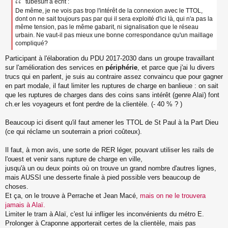
tubesurf a écrit :
De même, je ne vois pas trop l'intérêt de la connexion avec le TTOL,
dont on ne sait toujours pas par qui il sera exploité d'ici là, qui n'a pas la
même tension, pas le même gabarit, ni signalisation que le réseau
urbain. Ne vaut-il pas mieux une bonne correspondance qu'un maillage
compliqué?
Participant à l'élaboration du PDU 2017-2030 dans un groupe travaillant
sur l'amélioration des services en
périphérie
, et parce que j'ai lu divers
trucs qui en parlent, je suis au contraire assez convaincu que pour gagner
en part modale, il faut limiter les ruptures de charge en banlieue : on sait
que les ruptures de charges dans des coins sans intérêt (genre Alaï) font
ch.er les voyageurs et font perdre de la clientèle. (- 40 % ? )
Beaucoup ici disent qu'il faut amener les TTOL de St Paul à la Part Dieu
(ce qui réclame un souterrain a priori coûteux).
Il faut, à mon avis, une sorte de RER léger, pouvant utiliser les rails de
l'ouest et venir sans rupture de charge en ville,
jusqu'à un ou deux points où on trouve un grand nombre d'autres lignes,
mais AUSSI une desserte finale à pied possible vers beaucoup de
choses.
Et ça, on le trouve à Perrache et Jean Macé,
mais on ne le trouvera
jamais à Alaï.
Limiter le tram à Alaï, c'est lui infliger les inconvénients du métro E.
Prolonger à Craponne apporterait certes de la clientèle, mais pas