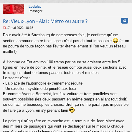
au
u
t
Lodulac
Passager
Cita
Re: Vieux-Lyon - Alaï : Métro ou autre ?
17 mai 2022, 10:15
M
Pour avoir été à Strasbourg de nombreuses fois, je confirme qu'une
e
s
section commune entre trois lignes n'est pas du tout impossible
(et on
s
ne pourra de toute façon pas l'éviter éternellement si l'on veut un réseau
a
maillé !)
g
e
À Homme de Fer environ 100 trams par heure se croisent entre les 5
n
o
lignes en heure de pointe, et le réseau compte aussi deux sections avec
n
trois lignes, dont certaines passent toutes les 4 minutes.
l
Le secret c'est :
u
- La place de l'automobile extrêmement réduite
- Un excellent système de priorité aux feux
Et comme Avenue Berthelot, les flux voiture et tram parallèles sont
souvent possibles (les deux passant en même temps en allant tout droit)
ce qui facilite beaucoup les choses. Bref, ça ne me paraît pas impossible
de faire ça à Lyon, en s'y prenant bien
Le point qui m'inquiète en revanche est le terminus de Jean Macé avec
des milliers de passagers qui vont se décharger sur le métro B chaque
jour. Autant dire que la ligne déjà presque saturée n'a pas besoin de ça !