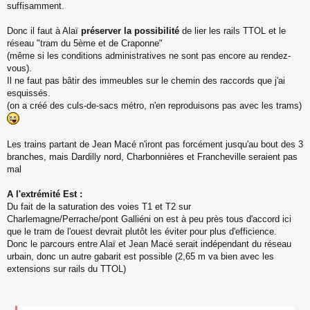
suffisamment.
Donc il faut à Alaï
préserver la possibilité
de lier les rails TTOL et le
réseau "tram du 5ème et de Craponne"
(même si les conditions administratives ne sont pas encore au rendez-
vous).
Il ne faut pas bâtir des immeubles sur le chemin des raccords que j'ai
esquissés.
(on a créé des culs-de-sacs métro, n'en reproduisons pas avec les trams)
Les trains partant de Jean Macé n'iront pas forcément jusqu'au bout des 3
branches, mais Dardilly nord, Charbonnières et Francheville seraient pas
mal
A l'extrémité Est :
Du fait de la saturation des voies T1 et T2 sur
Charlemagne/Perrache/pont Galliéni on est à peu près tous d'accord ici
que le tram de l'ouest devrait plutôt les éviter pour plus d'efficience.
Donc le parcours entre Alaï et Jean Macé serait indépendant du réseau
urbain, donc un autre gabarit est possible (2,65 m va bien avec les
extensions sur rails du TTOL)