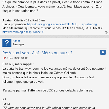
Ce qui me dérange le plus dans ce projet, c'est le tronc commun Place
e
s
Archives - Quai Bernard, voire même jusqu'à Jean Macé avec le T2, on
s
risque la saturation nan ?
a
g
Avatar
: Citadis 402 à Part Dieu
e
Etude proposition:
https://drive.google.com/file/d/1U_NJEj ... sp=sharing
n
o
Mon site internet qui raconte l'historique des TCSP en France, SAUF PARIS :
n
http://chronologie-tcsp-france.fr
l
au
u
t
nanar
Passager
Cita
Re: Vieux-Lyon - Alaï : Métro ou autre ?
16 mai 2022, 18:12
M
Ben oui, mais
rappel
:
e
s
La variante tramway, comme les variantes métro, devaient être nettement
s
moins bonnes que le choix initial de Gérard Collomb.
a
Donc, on les a fait aussi mauvaises que possible. Du coup, c'est
g
tellement gros que ça se voit.
e
n
o
J'ai attiré par mail l'attention de JCK sur ces défauts volontaires.
n
l
A+
u
nanar
"Si vous ne considérez pas le vélo urbain comme une partie de la