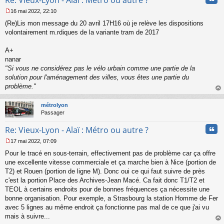
16 mai 2022, 22:10
M
(Re)Lis mon message du 20 avril 17H16 où je relève les dispositions
e
s
volontairement m.rdiques de la variante tram de 2017
s
a
A+
g
nanar
e
"Si vous ne considérez pas le vélo urbain comme une partie de la
n
o
solution pour l'aménagement des villes, vous êtes une partie du
n
problème."
l
au
u
t
métrolyon
Passager
Cita
Re: Vieux-Lyon - Alaï : Métro ou autre ?
17 mai 2022, 07:09
M
Pour le tracé en sous-terrain, effectivement pas de problème car ça offre
e
s
une excellente vitesse commerciale et ça marche bien à Nice (portion de
s
T2) et Rouen (portion de ligne M). Donc oui ce qui faut suivre de près
a
c'est la portion Place des Archives-Jean Macé. Ca fait donc T1/T2 et
g
TEOL à certains endroits pour de bonnes fréquences ça nécessite une
e
bonne organisation. Pour exemple, a Strasbourg la station Homme de Fer
n
o
avec 5 lignes au même endroit ça fonctionne pas mal de ce que j'ai vu
n
mais à suivre...
l