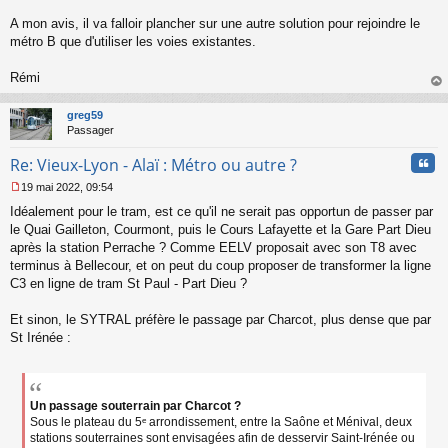
n
l
A mon avis, il va falloir plancher sur une autre solution pour rejoindre le
u
métro B que d'utiliser les voies existantes.
Rémi
au
t
greg59
Passager
Cita
Re: Vieux-Lyon - Alaï : Métro ou autre ?
19 mai 2022, 09:54
M
Idéalement pour le tram, est ce qu'il ne serait pas opportun de passer par
e
s
le Quai Gailleton, Courmont, puis le Cours Lafayette et la Gare Part Dieu
s
après la station Perrache ? Comme EELV proposait avec son T8 avec
a
terminus à Bellecour, et on peut du coup proposer de transformer la ligne
g
C3 en ligne de tram St Paul - Part Dieu ?
e
n
o
Et sinon, le SYTRAL préfère le passage par Charcot, plus dense que par
n
St Irénée :
l
u
Un passage souterrain par Charcot ?
Sous le plateau du 5ᵉ arrondissement, entre la Saône et Ménival, deux
stations souterraines sont envisagées afin de desservir Saint-Irénée ou