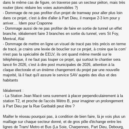
dans le même cas de figure, on traverse pas un secteur piéton, mais très
routier (donc réduire les voies automobiles ?)
- Dommage de ne pas profiter d'un projet de tramway pour aller plus loin
dans ce projet, c'est à dire d'aller à Part Dieu, il manque 2-3 km pour y
arriver.... Idem pour Craponne
- Dommage aussi de ne pas profiter de faire en sortie de tunnel un effet
branche, idéalement faire 3 branches en sortie du tunnel, vers St Foy,
Menival, Alaï
- Dommage de mettre en ligne un visuel de tracé pas très précis en terme
de tracé, je crains une levée de bouclier sur ce projet, à croire que la com'
n'est pas la spécialité de EELV, ils ont quand même merdé sur le
téléphérique, il ne faut pas louper ce projet, qui surtout le chantier sera
lancé fin 2026, c'est à dire post municipales de 2026, attention à la
claque électorale et un énième changement du projet par une nouvelle
majorité, là il faut qu'il assure le service SAV auprès des élus et des
habitants
Idéalement :
- La Station Jean Macé sera surement à placer perpendiculairement à la
station T2, et proche de l'accès Métro B, pour imaginer un prolongement
à Part Dieu par la Rue Garibaldi peut être ?
Mailler le réseau pourquoi pas, à condition de bien faire, là je vois plus un
maillage sur chaque secteur donné, et de gros pôle d'échange entre les
lignes de Tram/ Metro et Bus (La Soie, Charpennes, Part Dieu, Debourg,