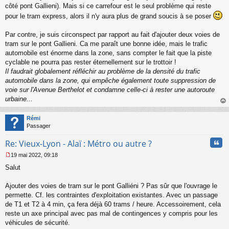
côté pont Gallieni). Mais si ce carrefour est le seul problème qui reste
pour le tram express, alors il n'y aura plus de grand soucis à se poser
Par contre, je suis circonspect par rapport au fait d'ajouter deux voies de
tram sur le pont Gallieni. Ca me paraît une bonne idée, mais le trafic
automobile est énorme dans la zone, sans compter le fait que la piste
cyclable ne pourra pas rester éternellement sur le trottoir !
Il faudrait globalement réfléchir au problème de la densité du trafic
automobile dans la zone, qui empêche également toute suppression de
voie sur l'Avenue Berthelot et condamne celle-ci à rester une autoroute
urbaine...
au
t
Rémi
Passager
Cita
Re: Vieux-Lyon - Alaï : Métro ou autre ?
19 mai 2022, 09:18
M
Salut
e
s
s
Ajouter des voies de tram sur le pont Galliéni ? Pas sûr que l'ouvrage le
a
permette. Cf. les contraintes d'exploitation existantes. Avec un passage
g
de T1 et T2 à 4 min, ça fera déjà 60 trams / heure. Accessoirement, cela
e
reste un axe principal avec pas mal de contingences y compris pour les
n
o
véhicules de sécurité.