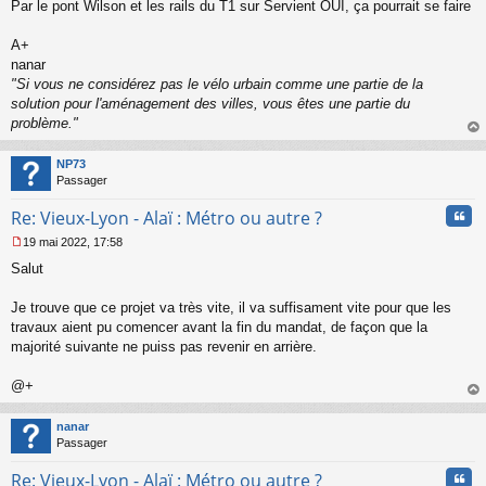
s
Par le pont Wilson et les rails du T1 sur Servient OUI, ça pourrait se faire
a
g
A+
e
nanar
n
o
"Si vous ne considérez pas le vélo urbain comme une partie de la
n
solution pour l'aménagement des villes, vous êtes une partie du
l
problème."
u
au
t
NP73
Passager
Cita
Re: Vieux-Lyon - Alaï : Métro ou autre ?
19 mai 2022, 17:58
M
Salut
e
s
s
Je trouve que ce projet va très vite, il va suffisament vite pour que les
a
travaux aient pu comencer avant la fin du mandat, de façon que la
g
majorité suivante ne puiss pas revenir en arrière.
e
n
o
@+
n
au
l
t
nanar
u
Passager
Cita
Re: Vieux-Lyon - Alaï : Métro ou autre ?