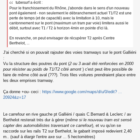
tubesurf a écrit :
Pour le franchissement du Rhône, j'abonde dans le sens d'un nouveau
pont également - non seulement le débranchement actuel T1/T2 est une
perte de temps (et de capacité) avec la limitation à 10, mais le
cantonnement sur le pont (maximum un tram par voie) limitera aussi le
débit, surtout avec T1 / T2 à horizon 4min en pointe d'ici là.
En revanche, on peut envisager de récupérer T2 après Centre
Berthelot, ...
J'ai cherché si on pouvait rajouter des voies tramways sur le pont Galliéni
:
Vu la structure des poutres du pont (
2 ou 3 avait été renforcées en 2000
pour résister au poids de T1/T2 côté amont
) c'est peut être possible de
faire de même côté aval (???). Trois files voitures prendraient place entre
les deux emprises tramway.
Ça donne +ou- ceci :
https://www.google.com/maps/d/u/0/edit? ...
20924&z=17
Le carrefour en rive gauche pt Galliéni / quais C.Bernard & Leclerc / av
Berthelot resterait très dur à gérer (
même si le nouveau tram est sensé
capter des automobilistes traversant ce carrefour
), et vu qu'on se
raccorde sur les rails T2 sur Berthelot, le gabarit imposé redevient 2,40
m.. (sauf à élargir l'entre axe sur ... 5 hectomètres)