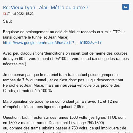
Cita
Re: Vieux-Lyon - Alaï : Métro ou autre ?
17 mai 2022, 15:22
M
Salut
e
s
s
Esquisse de prolongement au delà de Alaï et raccords aux rails TTOL :
a
(ainsi qu'entre le tunnel et Jean Macé) :
g
https://www.google.com/maps/d/u/0/edit? ... 51833&z=17
e
n
o
Avec peu d'acquisitions/démolitions on insert tout de même des courbes
n
de rayon 60 m vers le nord et 95/100 m vers le sud (ainsi que les rampes
l
nécessaires.)
u
Je ne pense pas que le matériel tram-train actuel puisse grimper les
rampes de 7 % du tunnel , et ce n'est donc pas lui qui descendrait sur
Perrache et Jean Macé, mais un
nouveau
véhicule plus proche des
Citadis, et motorisé à 100 %.
Ma proposition de tracé ne se confondant jamais avec T1 et T2 rien
n'empêche d'établir ces lignes au gabarit 2,65 m.
Question : faut il rester sur des rames 1500 volts (les lignes TTOL sont
en 1500 v mais les rames Dualis sont bi-voltage 750/1500)
ou, comme des trams urbains passer à 750 volts, ce qui impliquerait de