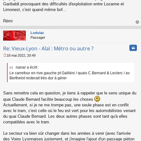
Garibaldi provoquant des difficultés d'exploitation entre Lozanne et
Limonest, c'est quand même bof...
Rémi
au
t
Lodulac
Passager
Cita
Re: Vieux-Lyon - Alaï : Métro ou autre ?
18 mai 2022, 20:49
M
e
nanar a écrit :
s
Le carrefour en rive gauche pt Galliéni / quais C.Bernard & Leclerc / av
s
a
Berthelot resterait très dur à gérer
g
e
n
Sans remettre cela en question, je tiens à rappeler que le sens unique du
o
quai Claude Bernard facilite beaucoup les choses
n
Actuellement, si je ne me trompe pas, une seule phase est en conflit
l
avec le tram, c'est celle où le feu est vert pour les automobilistes venant
u
du quai Claude Bernard. Les deux autres phases sont tant qu'à elles
compatibles avec le tram.
Le secteur va bien sûr changer dans les années à venir (avec l'arrivée
des Voies Lyonnaises justement, et j'imagine l'ajout d'un passage piéton