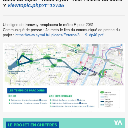
s
?
viewtopic.php?t=12745
s
a
g
e
Une ligne de tramway remplacera le métro E pour 2031 :
n
o
Communiqué de presse : Je mets le lien du communiqué de presse du
n
projet :
https://www.sytral.fr/uploads/Externe/3 ... 9_dp46.pdf
l
u