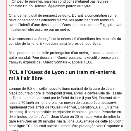
« On peut le regretter, mais les conditions n’étaient pas réunies »,
constate Bruno Bernard, également patron du Sytral.
Changement total de perspective donc. Durant la concertation sur le
développement des différents métros, les participants ont remis en
avant l’intérêt d’une desserte de l’Ouest par un « corridor E », qui devait
initialement être assurée par un métro.
« Un consensus a émergé sur la nécessité d’améliorer les mobilités du
corridor de la ligne E », déclare ainsi le président du Sytral.
Mais pour une potentielle prolongation d’un métro, il faudra attendre un
autre mandat. Pour desservir l’Ouest lyonnais, l’exécutif propose un «
tramway express de l’Ouest lyonnais », appelé TEOL.
TCL à l’Ouest de Lyon : un tram mi-enterré,
mi à l’air libre
Longue de 6,5 km, cette nouvelle ligne partirait de la gare de Jean-
Macé pour rejoindre le rond-point d’Alaï, après le centre-ville de Tassin-
la-Demi-Lune, en passant par le Point du jour (Lyon 5e). Pouvant aller
jusqu’à 70 km/h en ligne droite, ce moyen de transport doit desservir
rapidement trois arrêts de l’Ouest (Ménival, Libération, Alaï). En terme
de timing, il serait possible de rejoindre le point du jour de Perrache en
dix minutes, de faire Alaï – Jean-Macé en 20 minutes, voire de relier la
gare Part-Dieu en 30 minutes, via la ligne B. Avantage de cette solution :
cette ligne TCL pourrait potentiellement être prolongée vers Craponne à
terme.