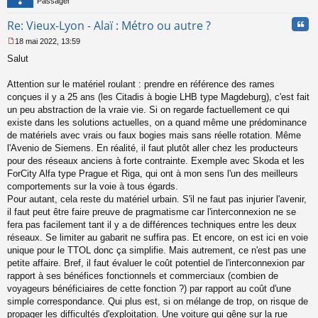
Passager
Cita
Re: Vieux-Lyon - Alaï : Métro ou autre ?
18 mai 2022, 13:59
M
Salut
e
s
s
Attention sur le matériel roulant : prendre en référence des rames
a
conçues il y a 25 ans (les Citadis à bogie LHB type Magdeburg), c'est fait
g
un peu abstraction de la vraie vie. Si on regarde factuellement ce qui
e
existe dans les solutions actuelles, on a quand même une prédominance
n
o
de matériels avec vrais ou faux bogies mais sans réelle rotation. Même
n
l'Avenio de Siemens. En réalité, il faut plutôt aller chez les producteurs
l
pour des réseaux anciens à forte contrainte. Exemple avec Skoda et les
u
ForCity Alfa type Prague et Riga, qui ont à mon sens l'un des meilleurs
comportements sur la voie à tous égards.
Pour autant, cela reste du matériel urbain. S'il ne faut pas injurier l'avenir,
il faut peut être faire preuve de pragmatisme car l'interconnexion ne se
fera pas facilement tant il y a de différences techniques entre les deux
réseaux. Se limiter au gabarit ne suffira pas. Et encore, on est ici en voie
unique pour le TTOL donc ça simplifie. Mais autrement, ce n'est pas une
petite affaire. Bref, il faut évaluer le coût potentiel de l'interconnexion par
rapport à ses bénéfices fonctionnels et commerciaux (combien de
voyageurs bénéficiaires de cette fonction ?) par rapport au coût d'une
simple correspondance. Qui plus est, si on mélange de trop, on risque de
propager les difficultés d'exploitation. Une voiture qui gêne sur la rue