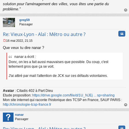
solution pour l'aménagement des villes, vous êtes une partie du
problème."
au
t
greg59
Passager
Cita
Re: Vieux-Lyon - Alaï : Métro ou autre ?
16 mai 2022, 21:15
M
Que veux tu dire nanar ?
e
s
nanar a écrit :
s
a
Donc, on les a fait aussi mauvaises que possible. Du coup, c'est
g
tellement gros que ça se voit.
e
n
J'ai attiré par mail l'attention de JCK sur ces défauts volontaires.
o
n
l
Avatar
: Citadis 402 à Part Dieu
u
Etude proposition:
https://drive.google.com/file/d/1U_NJEj ... sp=sharing
Mon site internet qui raconte l'historique des TCSP en France, SAUF PARIS :
http://chronologie-tcsp-france.fr
au
t
nanar
Passager
Cita
Re: Vieux-Lyon - Alaï : Métro ou autre ?