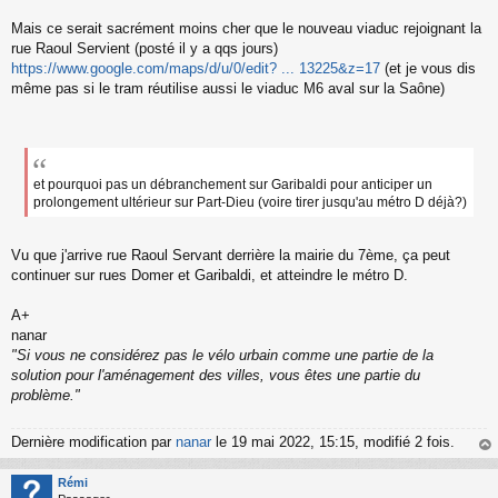
Mais ce serait sacrément moins cher que le nouveau viaduc rejoignant la
rue Raoul Servient (posté il y a qqs jours)
https://www.google.com/maps/d/u/0/edit? ... 13225&z=17
(et je vous dis
même pas si le tram réutilise aussi le viaduc M6 aval sur la Saône)
et pourquoi pas un débranchement sur Garibaldi pour anticiper un
prolongement ultérieur sur Part-Dieu (voire tirer jusqu'au métro D déjà?)
Vu que j'arrive rue Raoul Servant derrière la mairie du 7ème, ça peut
continuer sur rues Domer et Garibaldi, et atteindre le métro D.
A+
nanar
"Si vous ne considérez pas le vélo urbain comme une partie de la
solution pour l'aménagement des villes, vous êtes une partie du
problème."
Dernière modification par
nanar
le 19 mai 2022, 15:15, modifié 2 fois.
au
t
Rémi