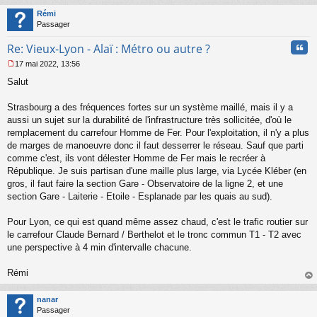
t
Rémi
Passager
Cita
Re: Vieux-Lyon - Alaï : Métro ou autre ?
17 mai 2022, 13:56
M
Salut
e
s
s
Strasbourg a des fréquences fortes sur un système maillé, mais il y a
a
aussi un sujet sur la durabilité de l'infrastructure très sollicitée, d'où le
g
remplacement du carrefour Homme de Fer. Pour l'exploitation, il n'y a plus
e
de marges de manoeuvre donc il faut desserrer le réseau. Sauf que parti
n
o
comme c'est, ils vont délester Homme de Fer mais le recréer à
n
République. Je suis partisan d'une maille plus large, via Lycée Kléber (en
l
gros, il faut faire la section Gare - Observatoire de la ligne 2, et une
u
section Gare - Laiterie - Etoile - Esplanade par les quais au sud).
Pour Lyon, ce qui est quand même assez chaud, c'est le trafic routier sur
le carrefour Claude Bernard / Berthelot et le tronc commun T1 - T2 avec
une perspective à 4 min d'intervalle chacune.
Rémi
au
t
nanar
Passager