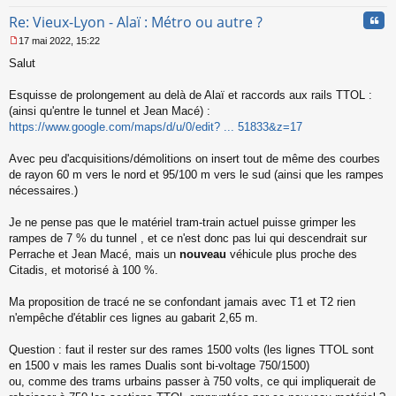
Cita
Re: Vieux-Lyon - Alaï : Métro ou autre ?
17 mai 2022, 15:22
M
Salut
e
s
s
Esquisse de prolongement au delà de Alaï et raccords aux rails TTOL :
a
(ainsi qu'entre le tunnel et Jean Macé) :
g
https://www.google.com/maps/d/u/0/edit? ... 51833&z=17
e
n
o
Avec peu d'acquisitions/démolitions on insert tout de même des courbes
n
de rayon 60 m vers le nord et 95/100 m vers le sud (ainsi que les rampes
l
nécessaires.)
u
Je ne pense pas que le matériel tram-train actuel puisse grimper les
rampes de 7 % du tunnel , et ce n'est donc pas lui qui descendrait sur
Perrache et Jean Macé, mais un
nouveau
véhicule plus proche des
Citadis, et motorisé à 100 %.
Ma proposition de tracé ne se confondant jamais avec T1 et T2 rien
n'empêche d'établir ces lignes au gabarit 2,65 m.
Question : faut il rester sur des rames 1500 volts (les lignes TTOL sont
en 1500 v mais les rames Dualis sont bi-voltage 750/1500)
ou, comme des trams urbains passer à 750 volts, ce qui impliquerait de