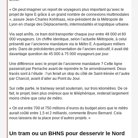
« On peut imaginer un report de voyageurs plus important qu’avec le
projet de ligne E grâce à un grand nombre de connexions multimodales
», assure Jean-Charles Kohlhaas, vice-président de la Métropole de
Lyon en charge des Déplacements, intermodalités et logistique urbaine.
Via sept arrêts, ce tram doit transporter chaque jour entre 48 000 et 60
000 voyageurs. Un chiffre identique, selon l’actuelle Métropole, à celui
présenté par l’ancienne mandature via le Métro E. A quelques milliers
près. Dans de précédentes présentation de l’ancien exécutif, il avait été
davantage question de 45 000 à 75 000 voyageurs par jour.
Une différence avec le projet de l’ancienne mandature ? Cette ligne
passerait par Perrache avant de rejoindre le 5e arrondissement. Deux
tracés sont à l’étude : l’un ferait un stop du côté de Saint-Irénée et l’autre
par Charcot, avant d’aller au Point du Jour.
Sur cette partie, le tramway serait souterrain, sur trois kilomètres. De ce
fait, le projet, bien plus onéreux que le téléphérique, resterait largement
moins chère que celui de métro.
« On est entre 700 et 750 millions d’euros du budget alors que le métro
aurait coûté entre 1,5 et 2 milliards, commente Bruno Bernard. Cela
nous laissera de la place pour d’autres projets. »
Un tram ou un BHNS pour desservir le Nord