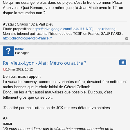
Ce qui me dérange le plus dans ce projet, c'est le tronc commun Place
e
s
Archives - Quai Bernard, voire même jusqu'à Jean Macé avec le T2, on
s
risque la saturation nan ?
a
g
Avatar
: Citadis 402 à Part Dieu
e
Etude proposition:
https://drive.google.com/file/d/1U_NJEj ... sp=sharing
n
o
Mon site internet qui raconte l'historique des TCSP en France, SAUF PARIS :
n
http://chronologie-tcsp-france.fr
l
au
u
t
nanar
Passager
Cita
Re: Vieux-Lyon - Alaï : Métro ou autre ?
16 mai 2022, 18:12
M
Ben oui, mais
rappel
:
e
s
La variante tramway, comme les variantes métro, devaient être nettement
s
moins bonnes que le choix initial de Gérard Collomb.
a
Donc, on les a fait aussi mauvaises que possible. Du coup, c'est
g
tellement gros que ça se voit.
e
n
o
J'ai attiré par mail l'attention de JCK sur ces défauts volontaires.
n
l
A+
u
nanar
"Si vous ne considérez pas le vélo urbain comme une partie de la