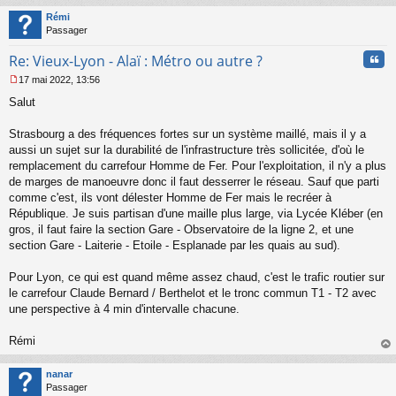
t
Rémi
Passager
Cita
Re: Vieux-Lyon - Alaï : Métro ou autre ?
17 mai 2022, 13:56
M
Salut
e
s
s
Strasbourg a des fréquences fortes sur un système maillé, mais il y a
a
aussi un sujet sur la durabilité de l'infrastructure très sollicitée, d'où le
g
remplacement du carrefour Homme de Fer. Pour l'exploitation, il n'y a plus
e
de marges de manoeuvre donc il faut desserrer le réseau. Sauf que parti
n
o
comme c'est, ils vont délester Homme de Fer mais le recréer à
n
République. Je suis partisan d'une maille plus large, via Lycée Kléber (en
l
gros, il faut faire la section Gare - Observatoire de la ligne 2, et une
u
section Gare - Laiterie - Etoile - Esplanade par les quais au sud).
Pour Lyon, ce qui est quand même assez chaud, c'est le trafic routier sur
le carrefour Claude Bernard / Berthelot et le tronc commun T1 - T2 avec
une perspective à 4 min d'intervalle chacune.
Rémi
au
t
nanar
Passager