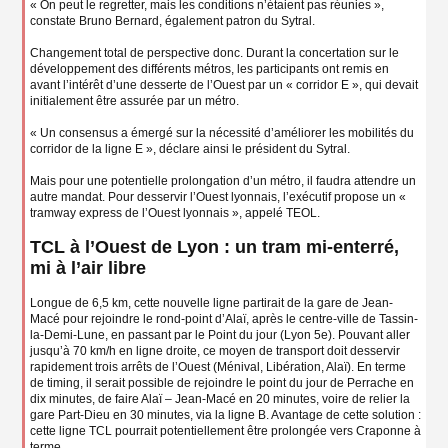
« On peut le regretter, mais les conditions n’étaient pas réunies »,
constate Bruno Bernard, également patron du Sytral.
Changement total de perspective donc. Durant la concertation sur le
développement des différents métros, les participants ont remis en
avant l’intérêt d’une desserte de l’Ouest par un « corridor E », qui devait
initialement être assurée par un métro.
« Un consensus a émergé sur la nécessité d’améliorer les mobilités du
corridor de la ligne E », déclare ainsi le président du Sytral.
Mais pour une potentielle prolongation d’un métro, il faudra attendre un
autre mandat. Pour desservir l’Ouest lyonnais, l’exécutif propose un «
tramway express de l’Ouest lyonnais », appelé TEOL.
TCL à l’Ouest de Lyon : un tram mi-enterré,
mi à l’air libre
Longue de 6,5 km, cette nouvelle ligne partirait de la gare de Jean-
Macé pour rejoindre le rond-point d’Alaï, après le centre-ville de Tassin-
la-Demi-Lune, en passant par le Point du jour (Lyon 5e). Pouvant aller
jusqu’à 70 km/h en ligne droite, ce moyen de transport doit desservir
rapidement trois arrêts de l’Ouest (Ménival, Libération, Alaï). En terme
de timing, il serait possible de rejoindre le point du jour de Perrache en
dix minutes, de faire Alaï – Jean-Macé en 20 minutes, voire de relier la
gare Part-Dieu en 30 minutes, via la ligne B. Avantage de cette solution :
cette ligne TCL pourrait potentiellement être prolongée vers Craponne à
terme.