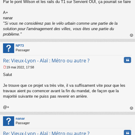
s
Par le pont Wilson et les rails du T1 sur Servient OUI, ça pourrait se faire
a
g
A+
e
nanar
n
o
"Si vous ne considérez pas le vélo urbain comme une partie de la
n
solution pour l'aménagement des villes, vous êtes une partie du
l
problème."
u
au
t
NP73
Passager
Cita
Re: Vieux-Lyon - Alaï : Métro ou autre ?
19 mai 2022, 17:58
M
Salut
e
s
s
Je trouve que ce projet va très vite, il va suffisament vite pour que les
a
travaux aient pu comencer avant la fin du mandat, de façon que la
g
majorité suivante ne puiss pas revenir en arrière.
e
n
o
@+
n
au
l
t
nanar
u
Passager
Cita
Re: Vieux-Lyon - Alaï : Métro ou autre ?