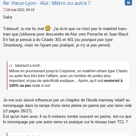
Cita
Re: Vieux-Lyon - Alaï : Métro ou autre ?
18 mai 2022, 00:18
M
Salut
e
s
s
Tubesurf, tu me lis mal
: j'ai écrit que ce n'est pas le matériel tram-
a
train que j'utiliserai pour descendre de Alaï vers Perrache et Jean Macé.
g
En fait je pensai à du Citadis 301 et 401 (
ou pourquoi pas type
e
Strasbourg, mais ne l'ayant pas pratiqué, je n'y ai pas pensé
)
n
o
n
l
u
tubesurf a écrit :
Même en poursuivant jusqu'à Craponne, un matériel urbain type Citadis
ou autre fera très bien l'affaire, avec un nombre de portes plus
important, et pas de spécificité exotique… Après, qu'il soit
motorisé à
100% ou pas
reste à voir
Je me suis laissé influencer par un chapitre de l'étude tramway relatif au
remorquage dans la rampe d'une rame pleine en panne par une rame vide
(cf pages 26/27).
Est qu'un tram avec 4 ou 6 moteurs tombe souvent en panne, est-ce que
le remorquage par une autre rame se pratique sur le réseau tram TCL ?