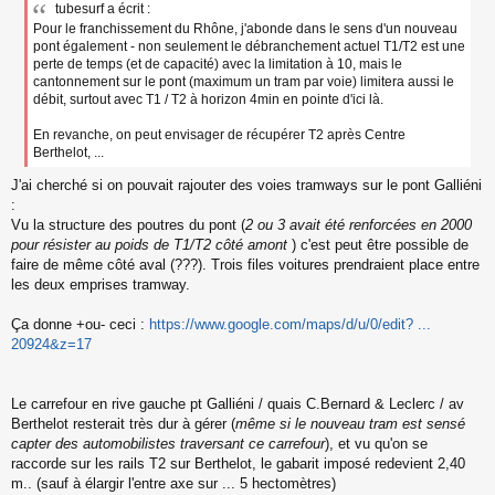
tubesurf a écrit :
Pour le franchissement du Rhône, j'abonde dans le sens d'un nouveau
pont également - non seulement le débranchement actuel T1/T2 est une
perte de temps (et de capacité) avec la limitation à 10, mais le
cantonnement sur le pont (maximum un tram par voie) limitera aussi le
débit, surtout avec T1 / T2 à horizon 4min en pointe d'ici là.
En revanche, on peut envisager de récupérer T2 après Centre
Berthelot, ...
J'ai cherché si on pouvait rajouter des voies tramways sur le pont Galliéni
:
Vu la structure des poutres du pont (
2 ou 3 avait été renforcées en 2000
pour résister au poids de T1/T2 côté amont
) c'est peut être possible de
faire de même côté aval (???). Trois files voitures prendraient place entre
les deux emprises tramway.
Ça donne +ou- ceci :
https://www.google.com/maps/d/u/0/edit? ...
20924&z=17
Le carrefour en rive gauche pt Galliéni / quais C.Bernard & Leclerc / av
Berthelot resterait très dur à gérer (
même si le nouveau tram est sensé
capter des automobilistes traversant ce carrefour
), et vu qu'on se
raccorde sur les rails T2 sur Berthelot, le gabarit imposé redevient 2,40
m.. (sauf à élargir l'entre axe sur ... 5 hectomètres)