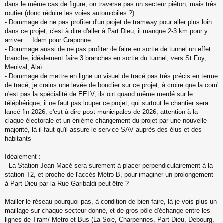
dans le même cas de figure, on traverse pas un secteur piéton, mais très
routier (donc réduire les voies automobiles ?)
- Dommage de ne pas profiter d'un projet de tramway pour aller plus loin
dans ce projet, c'est à dire d'aller à Part Dieu, il manque 2-3 km pour y
arriver.... Idem pour Craponne
- Dommage aussi de ne pas profiter de faire en sortie de tunnel un effet
branche, idéalement faire 3 branches en sortie du tunnel, vers St Foy,
Menival, Alaï
- Dommage de mettre en ligne un visuel de tracé pas très précis en terme
de tracé, je crains une levée de bouclier sur ce projet, à croire que la com'
n'est pas la spécialité de EELV, ils ont quand même merdé sur le
téléphérique, il ne faut pas louper ce projet, qui surtout le chantier sera
lancé fin 2026, c'est à dire post municipales de 2026, attention à la
claque électorale et un énième changement du projet par une nouvelle
majorité, là il faut qu'il assure le service SAV auprès des élus et des
habitants
Idéalement :
- La Station Jean Macé sera surement à placer perpendiculairement à la
station T2, et proche de l'accès Métro B, pour imaginer un prolongement
à Part Dieu par la Rue Garibaldi peut être ?
Mailler le réseau pourquoi pas, à condition de bien faire, là je vois plus un
maillage sur chaque secteur donné, et de gros pôle d'échange entre les
lignes de Tram/ Metro et Bus (La Soie, Charpennes, Part Dieu, Debourg,