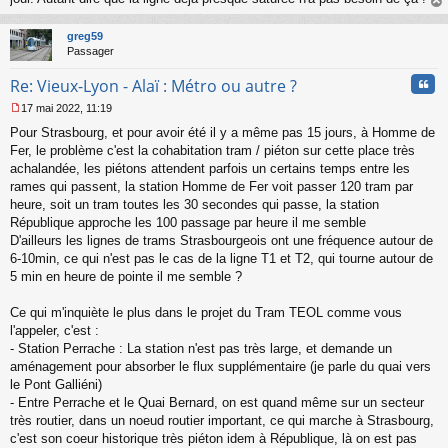
au
t
greg59
Passager
Cita
Re: Vieux-Lyon - Alaï : Métro ou autre ?
17 mai 2022, 11:19
M
Pour Strasbourg, et pour avoir été il y a même pas 15 jours, à Homme de
e
s
Fer, le problème c'est la cohabitation tram / piéton sur cette place très
s
achalandée, les piétons attendent parfois un certains temps entre les
a
rames qui passent, la station Homme de Fer voit passer 120 tram par
g
heure, soit un tram toutes les 30 secondes qui passe, la station
e
République approche les 100 passage par heure il me semble
n
o
D'ailleurs les lignes de trams Strasbourgeois ont une fréquence autour de
n
6-10min, ce qui n'est pas le cas de la ligne T1 et T2, qui tourne autour de
l
5 min en heure de pointe il me semble ?
u
Ce qui m'inquiète le plus dans le projet du Tram TEOL comme vous
l'appeler, c'est :
- Station Perrache : La station n'est pas très large, et demande un
aménagement pour absorber le flux supplémentaire (je parle du quai vers
le Pont Galliéni)
- Entre Perrache et le Quai Bernard, on est quand même sur un secteur
très routier, dans un noeud routier important, ce qui marche à Strasbourg,
c'est son coeur historique très piéton idem à République, là on est pas