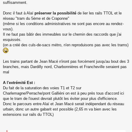
suffisamment.
Donc il faut à Alaï
préserver la possibilité
de lier les rails TTOL et le
réseau "tram du 5ème et de Craponne"
(même si les conditions administratives ne sont pas encore au rendez-
vous).
Il ne faut pas bâtir des immeubles sur le chemin des raccords que j'ai
esquissés.
(on a créé des culs-de-sacs métro, n'en reproduisons pas avec les trams)
Les trains partant de Jean Macé n'iront pas forcément jusqu'au bout des 3
branches, mais Dardilly nord, Charbonnières et Francheville seraient pas
mal
A l'extrémité Est :
Du fait de la saturation des voies T1 et T2 sur
Charlemagne/Perrache/pont Galliéni on est à peu près tous d'accord ici
que le tram de l'ouest devrait plutôt les éviter pour plus d'efficience.
Donc le parcours entre Alaï et Jean Macé serait indépendant du réseau
urbain, donc un autre gabarit est possible (2,65 m va bien avec les
extensions sur rails du TTOL)