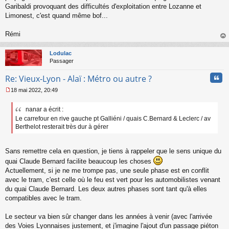
Garibaldi provoquant des difficultés d'exploitation entre Lozanne et
Limonest, c'est quand même bof...
Rémi
au
t
Lodulac
Passager
Cita
Re: Vieux-Lyon - Alaï : Métro ou autre ?
18 mai 2022, 20:49
M
e
nanar a écrit :
s
Le carrefour en rive gauche pt Galliéni / quais C.Bernard & Leclerc / av
s
a
Berthelot resterait très dur à gérer
g
e
n
Sans remettre cela en question, je tiens à rappeler que le sens unique du
o
quai Claude Bernard facilite beaucoup les choses
n
Actuellement, si je ne me trompe pas, une seule phase est en conflit
l
avec le tram, c'est celle où le feu est vert pour les automobilistes venant
u
du quai Claude Bernard. Les deux autres phases sont tant qu'à elles
compatibles avec le tram.
Le secteur va bien sûr changer dans les années à venir (avec l'arrivée
des Voies Lyonnaises justement, et j'imagine l'ajout d'un passage piéton