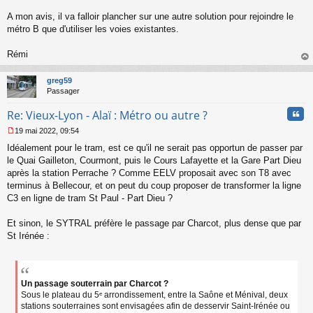
n
l
A mon avis, il va falloir plancher sur une autre solution pour rejoindre le
u
métro B que d'utiliser les voies existantes.
Rémi
au
t
greg59
Passager
Cita
Re: Vieux-Lyon - Alaï : Métro ou autre ?
19 mai 2022, 09:54
M
Idéalement pour le tram, est ce qu'il ne serait pas opportun de passer par
e
s
le Quai Gailleton, Courmont, puis le Cours Lafayette et la Gare Part Dieu
s
après la station Perrache ? Comme EELV proposait avec son T8 avec
a
terminus à Bellecour, et on peut du coup proposer de transformer la ligne
g
C3 en ligne de tram St Paul - Part Dieu ?
e
n
o
Et sinon, le SYTRAL préfère le passage par Charcot, plus dense que par
n
St Irénée :
l
u
Un passage souterrain par Charcot ?
Sous le plateau du 5ᵉ arrondissement, entre la Saône et Ménival, deux
stations souterraines sont envisagées afin de desservir Saint-Irénée ou