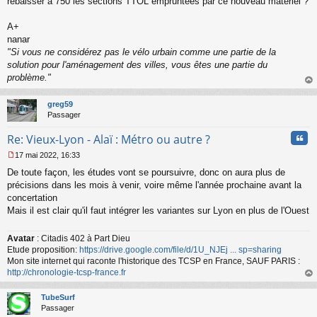
rebaisser à 750 les sections TTOL empruntées par ce nouveau matériel ?
A+
nanar
"Si vous ne considérez pas le vélo urbain comme une partie de la
solution pour l'aménagement des villes, vous êtes une partie du
problème."
au
t
greg59
Passager
Cita
Re: Vieux-Lyon - Alaï : Métro ou autre ?
17 mai 2022, 16:33
M
De toute façon, les études vont se poursuivre, donc on aura plus de
e
s
précisions dans les mois à venir, voire même l'année prochaine avant la
s
concertation
a
Mais il est clair qu'il faut intégrer les variantes sur Lyon en plus de l'Ouest
g
e
n
Avatar
: Citadis 402 à Part Dieu
o
Etude proposition:
https://drive.google.com/file/d/1U_NJEj ... sp=sharing
n
Mon site internet qui raconte l'historique des TCSP en France, SAUF PARIS :
l
http://chronologie-tcsp-france.fr
u
au
t
TubeSurf
Passager