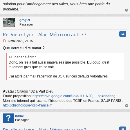
solution pour l'aménagement des villes, vous êtes une partie du
problème."
au
t
greg59
Passager
Cita
Re: Vieux-Lyon - Alaï : Métro ou autre ?
16 mai 2022, 21:15
M
Que veux tu dire nanar ?
e
s
nanar a écrit :
s
a
Donc, on les a fait aussi mauvaises que possible. Du coup, c'est
g
tellement gros que ça se voit.
e
n
J'ai attiré par mail l'attention de JCK sur ces défauts volontaires.
o
n
l
Avatar
: Citadis 402 à Part Dieu
u
Etude proposition:
https://drive.google.com/file/d/1U_NJEj ... sp=sharing
Mon site internet qui raconte l'historique des TCSP en France, SAUF PARIS :
http://chronologie-tcsp-france.fr
au
t
nanar
Passager
Cita
Re: Vieux-Lyon - Alaï : Métro ou autre ?