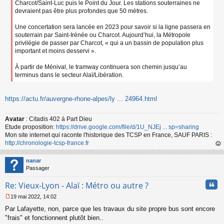
Charcot/Saint-Luc puis le Point du Jour. Les stations souterraines ne
devraient pas être plus profondes que 50 mètres.
Une concertation sera lancée en 2023 pour savoir si la ligne passera en
souterrain par Saint-Irénée ou Charcot. Aujourd’hui, la Métropole
privilégie de passer par Charcot, « qui a un bassin de population plus
important et moins desservi ».
À partir de Ménival, le tramway continuera son chemin jusqu’au
terminus dans le secteur Alaï/Libération.
https://actu.fr/auvergne-rhone-alpes/ly ... 24964.html
Avatar
: Citadis 402 à Part Dieu
Etude proposition:
https://drive.google.com/file/d/1U_NJEj ... sp=sharing
Mon site internet qui raconte l'historique des TCSP en France, SAUF PARIS :
http://chronologie-tcsp-france.fr
au
t
nanar
Passager
Cita
Re: Vieux-Lyon - Alaï : Métro ou autre ?
19 mai 2022, 14:02
M
Par Lafayette, non, parce que les travaux du site propre bus sont encore
e
s
"frais" et fonctionnent plutôt bien..