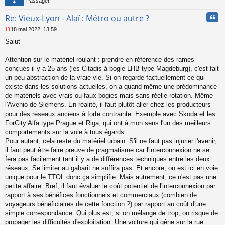
Passager
Cita
Re: Vieux-Lyon - Alaï : Métro ou autre ?
18 mai 2022, 13:59
M
Salut
e
s
s
Attention sur le matériel roulant : prendre en référence des rames
a
conçues il y a 25 ans (les Citadis à bogie LHB type Magdeburg), c'est fait
g
un peu abstraction de la vraie vie. Si on regarde factuellement ce qui
e
existe dans les solutions actuelles, on a quand même une prédominance
n
o
de matériels avec vrais ou faux bogies mais sans réelle rotation. Même
n
l'Avenio de Siemens. En réalité, il faut plutôt aller chez les producteurs
l
pour des réseaux anciens à forte contrainte. Exemple avec Skoda et les
u
ForCity Alfa type Prague et Riga, qui ont à mon sens l'un des meilleurs
comportements sur la voie à tous égards.
Pour autant, cela reste du matériel urbain. S'il ne faut pas injurier l'avenir,
il faut peut être faire preuve de pragmatisme car l'interconnexion ne se
fera pas facilement tant il y a de différences techniques entre les deux
réseaux. Se limiter au gabarit ne suffira pas. Et encore, on est ici en voie
unique pour le TTOL donc ça simplifie. Mais autrement, ce n'est pas une
petite affaire. Bref, il faut évaluer le coût potentiel de l'interconnexion par
rapport à ses bénéfices fonctionnels et commerciaux (combien de
voyageurs bénéficiaires de cette fonction ?) par rapport au coût d'une
simple correspondance. Qui plus est, si on mélange de trop, on risque de
propager les difficultés d'exploitation. Une voiture qui gêne sur la rue