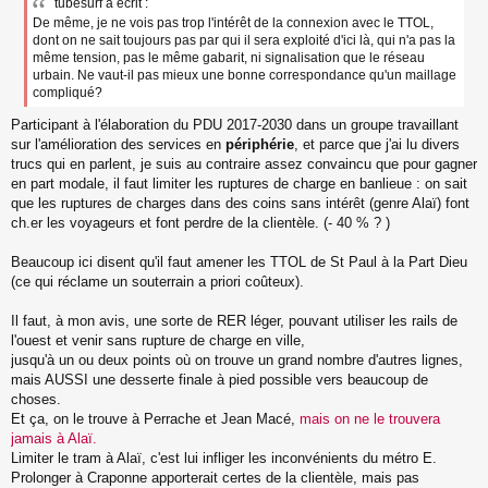
tubesurf a écrit :
De même, je ne vois pas trop l'intérêt de la connexion avec le TTOL,
dont on ne sait toujours pas par qui il sera exploité d'ici là, qui n'a pas la
même tension, pas le même gabarit, ni signalisation que le réseau
urbain. Ne vaut-il pas mieux une bonne correspondance qu'un maillage
compliqué?
Participant à l'élaboration du PDU 2017-2030 dans un groupe travaillant
sur l'amélioration des services en
périphérie
, et parce que j'ai lu divers
trucs qui en parlent, je suis au contraire assez convaincu que pour gagner
en part modale, il faut limiter les ruptures de charge en banlieue : on sait
que les ruptures de charges dans des coins sans intérêt (genre Alaï) font
ch.er les voyageurs et font perdre de la clientèle. (- 40 % ? )
Beaucoup ici disent qu'il faut amener les TTOL de St Paul à la Part Dieu
(ce qui réclame un souterrain a priori coûteux).
Il faut, à mon avis, une sorte de RER léger, pouvant utiliser les rails de
l'ouest et venir sans rupture de charge en ville,
jusqu'à un ou deux points où on trouve un grand nombre d'autres lignes,
mais AUSSI une desserte finale à pied possible vers beaucoup de
choses.
Et ça, on le trouve à Perrache et Jean Macé,
mais on ne le trouvera
jamais à Alaï.
Limiter le tram à Alaï, c'est lui infliger les inconvénients du métro E.
Prolonger à Craponne apporterait certes de la clientèle, mais pas