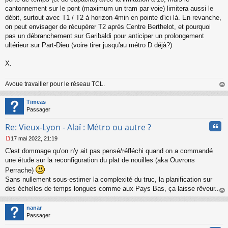
cantonnement sur le pont (maximum un tram par voie) limitera aussi le
débit, surtout avec T1 / T2 à horizon 4min en pointe d'ici là. En revanche,
on peut envisager de récupérer T2 après Centre Berthelot, et pourquoi
pas un débranchement sur Garibaldi pour anticiper un prolongement
ultérieur sur Part-Dieu (voire tirer jusqu'au métro D déjà?)
X.
Avoue travailler pour le réseau TCL.
au
t
Timeas
Passager
Cita
Re: Vieux-Lyon - Alaï : Métro ou autre ?
17 mai 2022, 21:19
M
C'est dommage qu'on n'y ait pas pensé/réfléchi quand on a commandé
e
s
une étude sur la reconfiguration du plat de nouilles (aka Ouvrons
s
Perrache)
a
Sans nullement sous-estimer la complexité du truc, la planification sur
g
des échelles de temps longues comme aux Pays Bas, ça laisse rêveur...
e
n
au
o
t
nanar
n
Passager
l
u