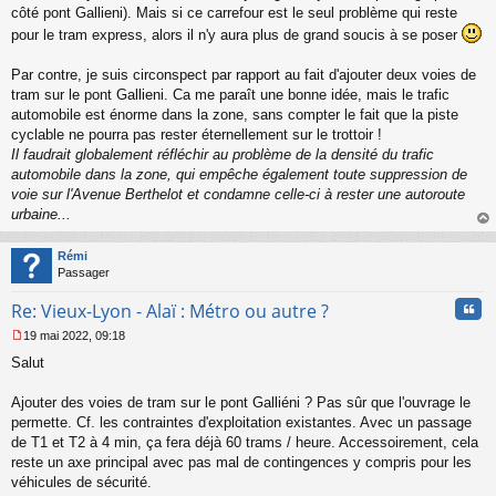
côté pont Gallieni). Mais si ce carrefour est le seul problème qui reste
pour le tram express, alors il n'y aura plus de grand soucis à se poser
Par contre, je suis circonspect par rapport au fait d'ajouter deux voies de
tram sur le pont Gallieni. Ca me paraît une bonne idée, mais le trafic
automobile est énorme dans la zone, sans compter le fait que la piste
cyclable ne pourra pas rester éternellement sur le trottoir !
Il faudrait globalement réfléchir au problème de la densité du trafic
automobile dans la zone, qui empêche également toute suppression de
voie sur l'Avenue Berthelot et condamne celle-ci à rester une autoroute
urbaine...
au
t
Rémi
Passager
Cita
Re: Vieux-Lyon - Alaï : Métro ou autre ?
19 mai 2022, 09:18
M
Salut
e
s
s
Ajouter des voies de tram sur le pont Galliéni ? Pas sûr que l'ouvrage le
a
permette. Cf. les contraintes d'exploitation existantes. Avec un passage
g
de T1 et T2 à 4 min, ça fera déjà 60 trams / heure. Accessoirement, cela
e
reste un axe principal avec pas mal de contingences y compris pour les
n
o
véhicules de sécurité.