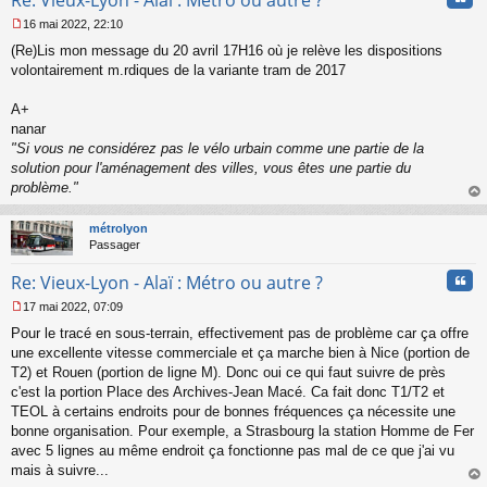
16 mai 2022, 22:10
M
(Re)Lis mon message du 20 avril 17H16 où je relève les dispositions
e
s
volontairement m.rdiques de la variante tram de 2017
s
a
A+
g
nanar
e
"Si vous ne considérez pas le vélo urbain comme une partie de la
n
o
solution pour l'aménagement des villes, vous êtes une partie du
n
problème."
l
au
u
t
métrolyon
Passager
Cita
Re: Vieux-Lyon - Alaï : Métro ou autre ?
17 mai 2022, 07:09
M
Pour le tracé en sous-terrain, effectivement pas de problème car ça offre
e
s
une excellente vitesse commerciale et ça marche bien à Nice (portion de
s
T2) et Rouen (portion de ligne M). Donc oui ce qui faut suivre de près
a
c'est la portion Place des Archives-Jean Macé. Ca fait donc T1/T2 et
g
TEOL à certains endroits pour de bonnes fréquences ça nécessite une
e
bonne organisation. Pour exemple, a Strasbourg la station Homme de Fer
n
o
avec 5 lignes au même endroit ça fonctionne pas mal de ce que j'ai vu
n
mais à suivre...
l