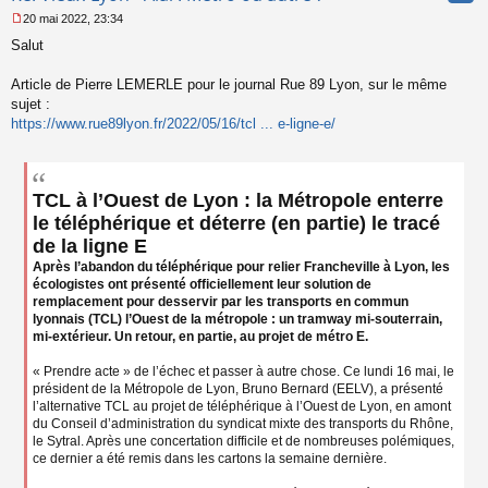
20 mai 2022, 23:34
M
Salut
e
s
s
Article de Pierre LEMERLE pour le journal Rue 89 Lyon, sur le même
a
sujet :
g
https://www.rue89lyon.fr/2022/05/16/tcl ... e-ligne-e/
e
n
o
n
l
TCL à l’Ouest de Lyon : la Métropole enterre
u
le téléphérique et déterre (en partie) le tracé
de la ligne E
Après l’abandon du téléphérique pour relier Francheville à Lyon, les
écologistes ont présenté officiellement leur solution de
remplacement pour desservir par les transports en commun
lyonnais (TCL) l’Ouest de la métropole : un tramway mi-souterrain,
mi-extérieur. Un retour, en partie, au projet de métro E.
« Prendre acte » de l’échec et passer à autre chose. Ce lundi 16 mai, le
président de la Métropole de Lyon, Bruno Bernard (EELV), a présenté
l’alternative TCL au projet de téléphérique à l’Ouest de Lyon, en amont
du Conseil d’administration du syndicat mixte des transports du Rhône,
le Sytral. Après une concertation difficile et de nombreuses polémiques,
ce dernier a été remis dans les cartons la semaine dernière.