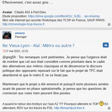
Effectivement, c'est assez gros ....
Avatar
: Citadis 402 à Part Dieu
Etude proposition:
https://drive.google.com/file/d/1U_NJEj ... sp=sharing
Mon site internet qui raconte l'historique des TCSP en France, SAUF PARIS :
http://chronologie-tcsp-france.fr
au
t
amaury
Passager
Cita
Re: Vieux-Lyon - Alaï : Métro ou autre ?
17 mai 2022, 12:21
M
@greg59 : Tes remarques sont pertinentes. Je pense que l'urgence était
e
s
de montrer que cet axe était considéré comme prioritaire dans le cadre
s
des alternatives aux métros classiques et de désamorcer le discours
a
politique des opposants reposant sur le fait que le projet de TPC était
g
abandonné et que le métro E ne se ferait pas.
e
n
o
Maintenant que le projet a été annoncé et puisqu'il reste plusieurs années
n
avant de passer en phase opérationnelle, je pense que les questions de
l
connexion aux voies tram peuvent être posées.
u
A quand le retour des trolleys sur l'axe A2 ?!? Pourquoi attendre le TOP
En
attendant, RDV sur les traces du FOL:
http://folsaintjust.free.fr
.
au