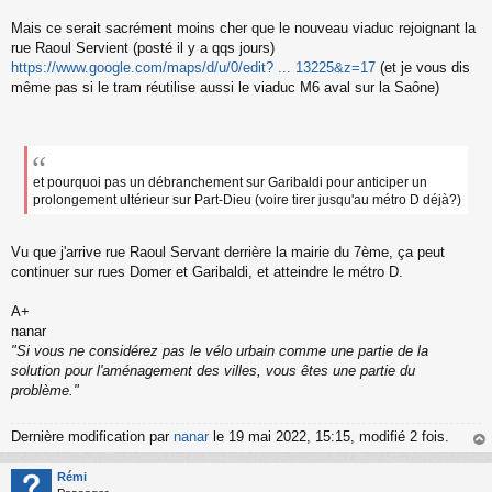
Mais ce serait sacrément moins cher que le nouveau viaduc rejoignant la
rue Raoul Servient (posté il y a qqs jours)
https://www.google.com/maps/d/u/0/edit? ... 13225&z=17
(et je vous dis
même pas si le tram réutilise aussi le viaduc M6 aval sur la Saône)
et pourquoi pas un débranchement sur Garibaldi pour anticiper un
prolongement ultérieur sur Part-Dieu (voire tirer jusqu'au métro D déjà?)
Vu que j'arrive rue Raoul Servant derrière la mairie du 7ème, ça peut
continuer sur rues Domer et Garibaldi, et atteindre le métro D.
A+
nanar
"Si vous ne considérez pas le vélo urbain comme une partie de la
solution pour l'aménagement des villes, vous êtes une partie du
problème."
Dernière modification par
nanar
le 19 mai 2022, 15:15, modifié 2 fois.
au
t
Rémi