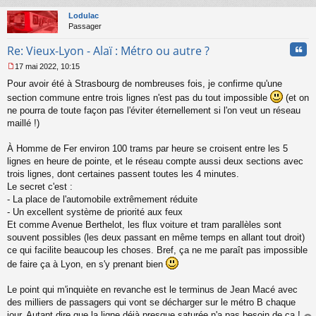
au
u
t
Lodulac
Passager
Cita
Re: Vieux-Lyon - Alaï : Métro ou autre ?
17 mai 2022, 10:15
M
Pour avoir été à Strasbourg de nombreuses fois, je confirme qu'une
e
s
section commune entre trois lignes n'est pas du tout impossible
(et on
s
ne pourra de toute façon pas l'éviter éternellement si l'on veut un réseau
a
maillé !)
g
e
À Homme de Fer environ 100 trams par heure se croisent entre les 5
n
o
lignes en heure de pointe, et le réseau compte aussi deux sections avec
n
trois lignes, dont certaines passent toutes les 4 minutes.
l
Le secret c'est :
u
- La place de l'automobile extrêmement réduite
- Un excellent système de priorité aux feux
Et comme Avenue Berthelot, les flux voiture et tram parallèles sont
souvent possibles (les deux passant en même temps en allant tout droit)
ce qui facilite beaucoup les choses. Bref, ça ne me paraît pas impossible
de faire ça à Lyon, en s'y prenant bien
Le point qui m'inquiète en revanche est le terminus de Jean Macé avec
des milliers de passagers qui vont se décharger sur le métro B chaque
jour. Autant dire que la ligne déjà presque saturée n'a pas besoin de ça !