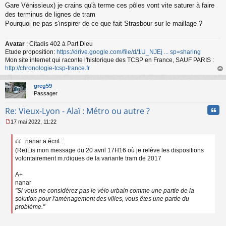
Gare Vénissieux) je crains qu'à terme ces pôles vont vite saturer à faire
des terminus de lignes de tram
Pourquoi ne pas s'inspirer de ce que fait Strasbour sur le maillage ?
Avatar
: Citadis 402 à Part Dieu
Etude proposition:
https://drive.google.com/file/d/1U_NJEj ... sp=sharing
Mon site internet qui raconte l'historique des TCSP en France, SAUF PARIS :
http://chronologie-tcsp-france.fr
au
t
greg59
Passager
Cita
Re: Vieux-Lyon - Alaï : Métro ou autre ?
17 mai 2022, 11:22
M
e
nanar a écrit :
s
(Re)Lis mon message du 20 avril 17H16 où je relève les dispositions
s
a
volontairement m.rdiques de la variante tram de 2017
g
e
A+
n
nanar
o
"Si vous ne considérez pas le vélo urbain comme une partie de la
n
solution pour l'aménagement des villes, vous êtes une partie du
l
problème."
u