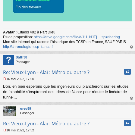
Avatar
: Citadis 402 à Part Dieu
Etude proposition:
https://drive.google.com/file/d/1U_NJEj ... sp=sharing
Mon site internet qui raconte l'historique des TCSP en France, SAUF PARIS :
http://chronologie-tcsp-france.fr
au
t
Stifff38
Passager
Cita
Re: Vieux-Lyon - Alaï : Métro ou autre ?
16 mai 2022, 17:50
M
Bon, eh bien espérons que les ingénieurs qui plancheront sur les études
e
s
de faisabilité s'inspireront des idées de Nanar pour réduire le linéaire de
s
tunnel...
a
au
g
t
greg59
e
Passager
n
o
Cita
Re: Vieux-Lyon - Alaï : Métro ou autre ?
n
l
16 mai 2022, 17:52
u
M