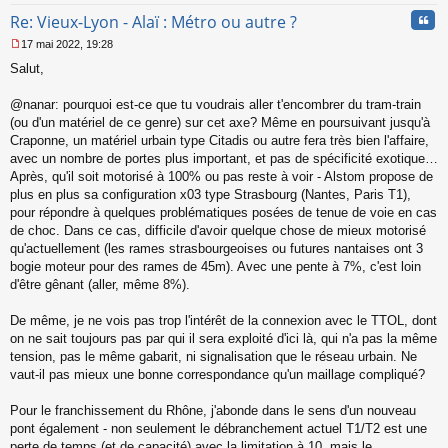
Cita
Re: Vieux-Lyon - Alaï : Métro ou autre ?
17 mai 2022, 19:28
M
Salut,
e
s
s
@nanar: pourquoi est-ce que tu voudrais aller t'encombrer du tram-train
a
(ou d'un matériel de ce genre) sur cet axe? Même en poursuivant jusqu'à
g
Craponne, un matériel urbain type Citadis ou autre fera très bien l'affaire,
e
avec un nombre de portes plus important, et pas de spécificité exotique…
n
o
Après, qu'il soit motorisé à 100% ou pas reste à voir - Alstom propose de
n
plus en plus sa configuration x03 type Strasbourg (Nantes, Paris T1),
l
pour répondre à quelques problématiques posées de tenue de voie en cas
u
de choc. Dans ce cas, difficile d'avoir quelque chose de mieux motorisé
qu'actuellement (les rames strasbourgeoises ou futures nantaises ont 3
bogie moteur pour des rames de 45m). Avec une pente à 7%, c'est loin
d'être gênant (aller, même 8%).
De même, je ne vois pas trop l'intérêt de la connexion avec le TTOL, dont
on ne sait toujours pas par qui il sera exploité d'ici là, qui n'a pas la même
tension, pas le même gabarit, ni signalisation que le réseau urbain. Ne
vaut-il pas mieux une bonne correspondance qu'un maillage compliqué?
Pour le franchissement du Rhône, j'abonde dans le sens d'un nouveau
pont également - non seulement le débranchement actuel T1/T2 est une
perte de temps (et de capacité) avec la limitation à 10, mais le