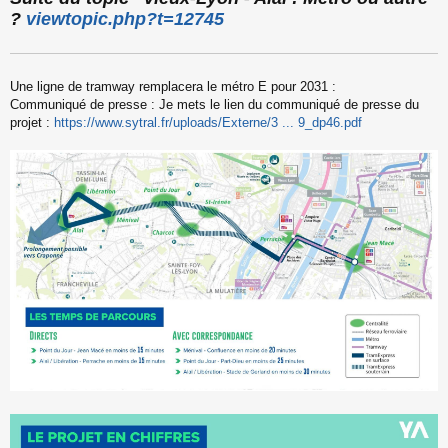
s
?
viewtopic.php?t=12745
s
a
g
e
Une ligne de tramway remplacera le métro E pour 2031 :
n
o
Communiqué de presse : Je mets le lien du communiqué de presse du
n
projet :
https://www.sytral.fr/uploads/Externe/3 ... 9_dp46.pdf
l
u