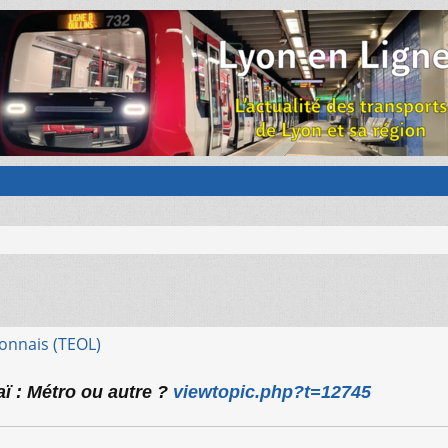
onnais (TEOL)
aï : Métro ou autre ?
viewtopic.php?t=12745