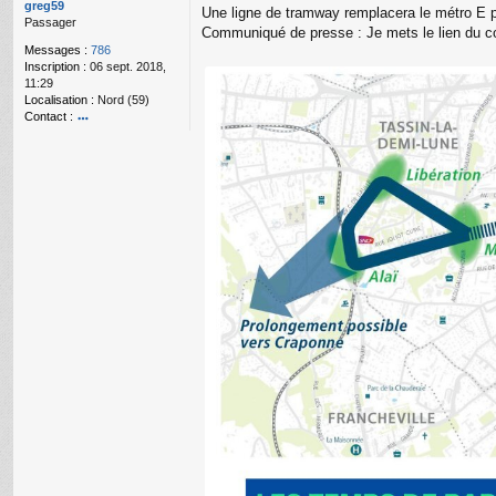
g
greg59
Une ligne de tramway remplacera le métro E p
e
Passager
Communiqué de presse : Je mets le lien du c
n
Messages :
786
o
Inscription :
06 sept. 2018,
n
11:29
l
Localisation :
Nord (59)
u
Contact :
o
nt
ac
te
r
gr
e
g
59