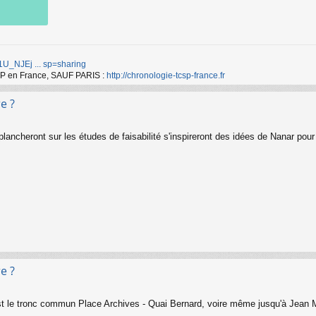
d/1U_NJEj ... sp=sharing
TCSP en France, SAUF PARIS :
http://chronologie-tcsp-france.fr
e ?
ancheront sur les études de faisabilité s'inspireront des idées de Nanar pour r
e ?
est le tronc commun Place Archives - Quai Bernard, voire même jusqu'à Jean M