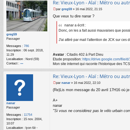
Re: Vieux-Lyon - Alaï : Métro ou autr
ac
te
par
greg59
»
16 mai 2022, 21:15
r
M
Que veux tu dire nanar ?
n
e
a
s
n
nanar a écrit :
s
ar
a
Donc, on les a fait aussi mauvaises que possib
g
greg59
e
Passager
J'ai attiré par mail l'attention de JCK sur ces 
n
Messages :
786
o
Inscription :
06 sept. 2018,
n
Avatar
: Citadis 402 à Part Dieu
11:29
l
Localisation :
Nord (59)
Etude proposition:
https://drive.google.com/file/
u
Contact :
Mon site internet qui raconte l'historique des 
o
nt
Re: Vieux-Lyon - Alaï : Métro ou autr
ac
te
par
nanar
»
16 mai 2022, 22:10
r
M
(Re)Lis mon message du 20 avril 17H16 où je r
gr
e
e
s
g
s
A+
nanar
59
a
nanar
Passager
g
"Si vous ne considérez pas le vélo urbain com
e
Messages :
11754
n
Inscription :
15 nov. 2004,
o
10:07
n
Localisation :
lyon 6è -
l