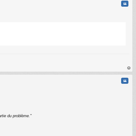
Citati
C
au
t
Citati
rtie du problème."