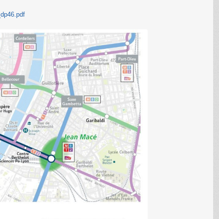
_dp46.pdf
C