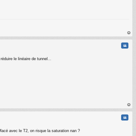
au
t
Citati
éduire le linéaire de tunnel...
au
t
Citati
acé avec le T2, on risque la saturation nan ?