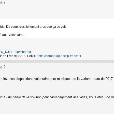
e ?
le. Du coup, c'est tellement gros que ça se voit.
défauts volontaires.
d/1U_NJEj ... sp=sharing
TCSP en France, SAUF PARIS :
http://chronologie-tcsp-france.fr
e ?
elève les dispositions volontairement m.rdiques de la variante tram de 2017
me une partie de la solution pour l'aménagement des villes, vous êtes une pa