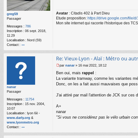
s
a
Avatar
: Citadis 402 à Part Dieu
g
greg59
Etude proposition:
https://drive.google.com/file/
e
Passager
n
Mon site internet qui raconte l'historique des 
Messages :
786
o
Inscription :
06 sept. 2018,
n
11:29
l
Localisation :
Nord (59)
u
Contact :
o
nt
Re: Vieux-Lyon - Alaï : Métro ou autr
ac
te
par
nanar
»
16 mai 2022, 18:12
r
M
Ben oui, mais
rappel
:
gr
e
e
s
La variante tramway, comme les variantes mét
g
s
Donc, on les a fait aussi mauvaises que possi
nanar
59
a
Passager
g
J'ai attiré par mail l'attention de JCK sur ces 
e
Messages :
11754
n
Inscription :
15 nov. 2004,
o
A+
10:07
n
nanar
Localisation :
lyon 6è -
l
"Si vous ne considérez pas le vélo urbain com
www.darly.org
&
u
www.lyonmetro.org
Contact :
o
nt