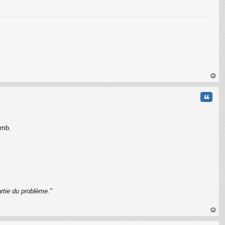
C
au
t
Citati
omb.
rtie du problème."
C
au
t