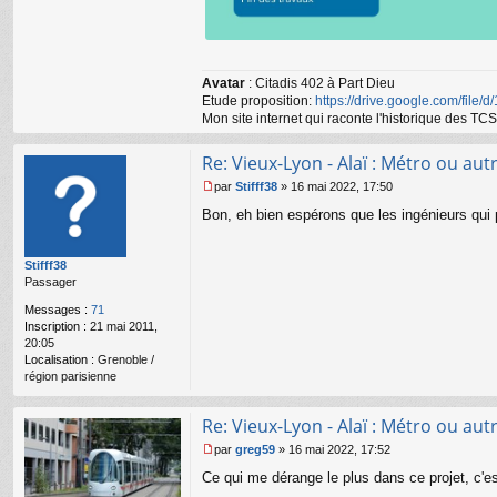
Avatar
: Citadis 402 à Part Dieu
Etude proposition:
https://drive.google.com/file/
Mon site internet qui raconte l'historique des 
Re: Vieux-Lyon - Alaï : Métro ou autr
par
Stifff38
»
16 mai 2022, 17:50
M
Bon, eh bien espérons que les ingénieurs qui pl
e
s
s
Stifff38
a
Passager
g
e
Messages :
71
n
Inscription :
21 mai 2011,
o
20:05
n
Localisation :
Grenoble /
l
région parisienne
u
Re: Vieux-Lyon - Alaï : Métro ou autr
par
greg59
»
16 mai 2022, 17:52
M
Ce qui me dérange le plus dans ce projet, c'
e
s