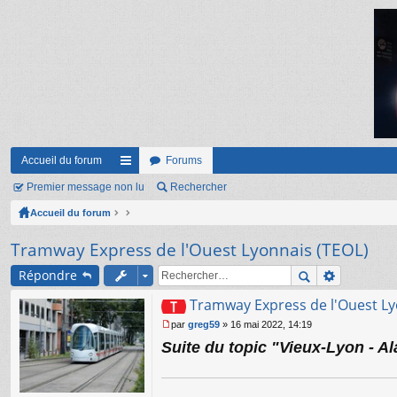
Accueil du forum
Forums
Premier message non lu
ac
Rechercher
Accueil du forum
co
ur
Tramway Express de l'Ouest Lyonnais (TEOL)
ci
Répondre
s
Tramway Express de l'Ouest Ly
par
greg59
»
16 mai 2022, 14:19
M
Suite du topic "Vieux-Lyon - Al
e
s
s
a