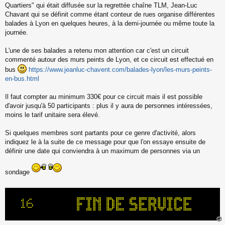
s
Quartiers" qui était diffusée sur la regrettée chaîne TLM, Jean-Luc
s
Chavant qui se définit comme étant conteur de rues organise différentes
a
balades à Lyon en quelques heures, à la demi-journée ou même toute la
g
journée.
e
n
o
L'une de ses balades a retenu mon attention car c'est un circuit
n
commenté autour des murs peints de Lyon, et ce circuit est effectué en
l
bus
https://www.jeanluc-chavent.com/balades-lyon/les-murs-peints-
u
en-bus.html
Il faut compter au minimum 330€ pour ce circuit mais il est possible
d'avoir jusqu'à 50 participants : plus il y aura de personnes intéressées,
moins le tarif unitaire sera élevé.
Si quelques membres sont partants pour ce genre d'activité, alors
indiquez le à la suite de ce message pour que l'on essaye ensuite de
définir une date qui conviendra à un maximum de personnes via un
sondage