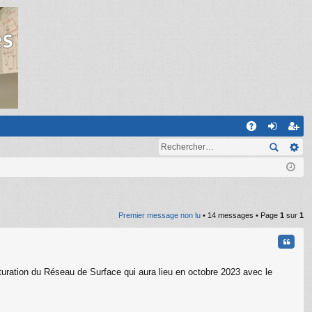
R
A
on
ns
Q
ne
cri
xi
pti
on
on
Premier message non lu
• 14 messages • Page
1
sur
1
Citati
cturation du Réseau de Surface qui aura lieu en octobre 2023 avec le