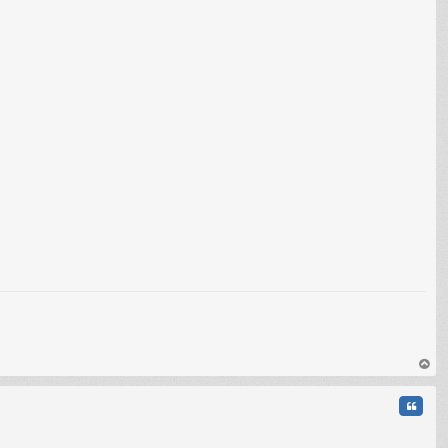
au
t
Citati