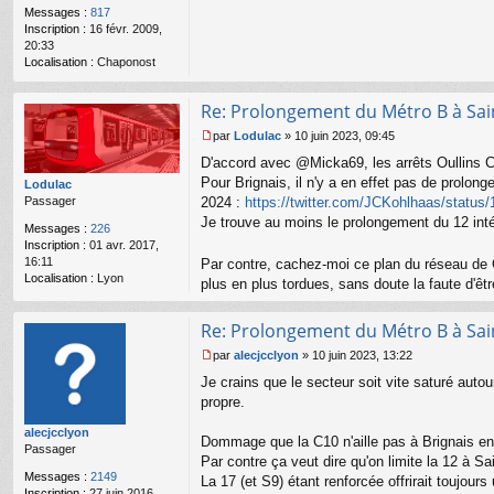
o
Messages :
817
n
Inscription :
16 févr. 2009,
l
20:33
u
Localisation :
Chaponost
Re: Prolongement du Métro B à Sai
par
Lodulac
»
10 juin 2023, 09:45
M
D'accord avec @Micka69, les arrêts Oullins Cen
e
s
Pour Brignais, il n'y a en effet pas de prol
Lodulac
s
Passager
2024 :
https://twitter.com/JCKohlhaas/status
a
Je trouve au moins le prolongement du 12 inté
Messages :
226
g
Inscription :
01 avr. 2017,
e
16:11
Par contre, cachez-moi ce plan du réseau de G
n
Localisation :
Lyon
o
plus en plus tordues, sans doute la faute d'ê
n
l
Re: Prolongement du Métro B à Sai
u
par
alecjcclyon
»
10 juin 2023, 13:22
M
Je crains que le secteur soit vite saturé aut
e
s
propre.
s
alecjcclyon
a
Dommage que la C10 n'aille pas à Brignais en o
Passager
g
Par contre ça veut dire qu'on limite la 12 à S
e
Messages :
2149
La 17 (et S9) étant renforcée offrirait toujour
n
Inscription :
27 juin 2016,