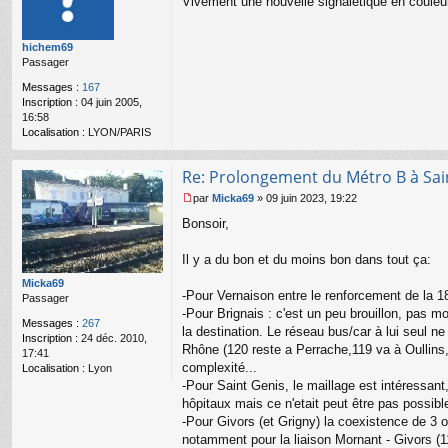
Vivement une nouvelle signalétique en couleur
e
s
s
hichem69
a
Passager
g
e
Messages :
167
n
Inscription :
04 juin 2005,
o
16:58
n
Localisation :
LYON/PARIS
l
u
Re: Prolongement du Métro B à Sai
par
Micka69
»
09 juin 2023, 19:22
M
Bonsoir,
e
s
s
Il y a du bon et du moins bon dans tout ça:
a
Micka69
g
-Pour Vernaison entre le renforcement de la 18
Passager
e
-Pour Brignais : c'est un peu brouillon, pas mo
n
Messages :
267
o
la destination. Le réseau bus/car à lui seul 
Inscription :
24 déc. 2010,
n
Rhône (120 reste a Perrache,119 va à Oullins, 1
17:41
l
complexité...
Localisation :
Lyon
u
-Pour Saint Genis, le maillage est intéressan
hôpitaux mais ce n'etait peut être pas possible
-Pour Givors (et Grigny) la coexistence de 3 ou
notamment pour la liaison Mornant - Givors (1