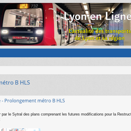
métro B HLS
e - Prolongement métro B HLS
er par le Sytral des plans comprenant les futures modifications pour la Restru
: