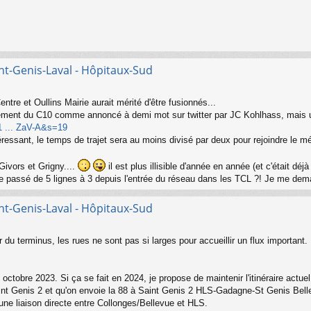
nt-Genis-Laval - Hôpitaux-Sud
tre et Oullins Mairie aurait mérité d'être fusionnés...
ongement du C10 comme annoncé à demi mot sur twitter par JC Kohlhass, mais u
/1 ... ZaV-A&s=19
ressant, le temps de trajet sera au moins divisé par deux pour rejoindre le mé
ivors et Grigny....
il est plus illisible d'année en année (et c'était d
tre passé de 5 lignes à 3 depuis l'entrée du réseau dans les TCL ?! Je me de
nt-Genis-Laval - Hôpitaux-Sud
our du terminus, les rues ne sont pas si larges pour accueillir un flux import
ctobre 2023. Si ça se fait en 2024, je propose de maintenir l'itinéraire actu
aint Genis 2 et qu'on envoie la 88 à Saint Genis 2 HLS-Gadagne-St Genis Belle
s une liaison directe entre Collonges/Bellevue et HLS.