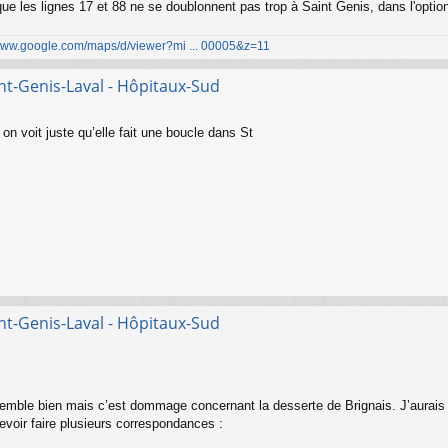
 que les lignes 17 et 88 ne se doublonnent pas trop à Saint Genis, dans l'optio
/www.google.com/maps/d/viewer?mi ... 00005&z=11
nt-Genis-Laval - Hôpitaux-Sud
 on voit juste qu’elle fait une boucle dans St
nt-Genis-Laval - Hôpitaux-Sud
nsemble bien mais c’est dommage concernant la desserte de Brignais. J’aurais 
devoir faire plusieurs correspondances :