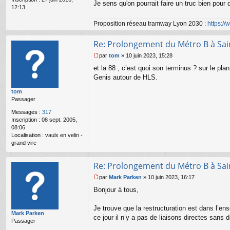
o
Je sens qu'on pourrait faire un truc bien pour
12:13
n
l
Proposition réseau tramway Lyon 2030 :
https:/
u
Re: Prolongement du Métro B à Sai
par
tom
»
10 juin 2023, 15:28
M
et la 88 , c’est quoi son terminus ? sur le plan
e
s
Genis autour de HLS.
s
tom
a
Passager
g
e
Messages :
317
n
Inscription :
08 sept. 2005,
o
08:06
n
Localisation :
vaulx en velin -
l
grand vire
u
Re: Prolongement du Métro B à Sai
par
Mark Parken
»
10 juin 2023, 16:17
M
Bonjour à tous,
e
s
s
Je trouve que la restructuration est dans l’e
Mark Parken
a
ce jour il n’y a pas de liaisons directes sans 
Passager
g
e