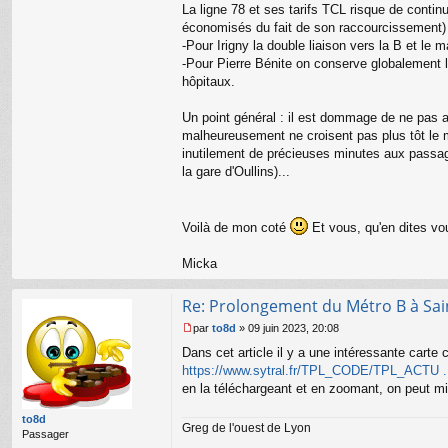
La ligne 78 et ses tarifs TCL risque de continu
économisés du fait de son raccourcissement)
-Pour Irigny la double liaison vers la B et le 
-Pour Pierre Bénite on conserve globalement 
hôpitaux.
Un point général : il est dommage de ne pas a
malheureusement ne croisent pas plus tôt le m
inutilement de précieuses minutes aux passage
la gare d'Oullins)...
Voilà de mon coté
Et vous, qu'en dites vo
Micka
Re: Prolongement du Métro B à Sai
par
to8d
»
09 juin 2023, 20:08
M
Dans cet article il y a une intéressante cart
e
s
https://www.sytral.fr/TPL_CODE/TPL_ACTU ..
s
en la téléchargeant et en zoomant, on peut mie
a
g
to8d
Greg de l'ouest de Lyon
e
Passager
n