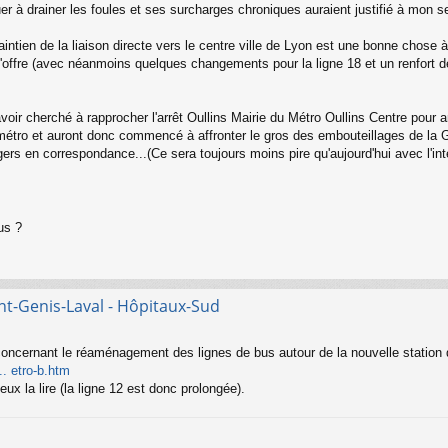
er à drainer les foules et ses surcharges chroniques auraient justifié à mon se
maintien de la liaison directe vers le centre ville de Lyon est une bonne chose
l'offre (avec néanmoins quelques changements pour la ligne 18 et un renfort 
voir cherché à rapprocher l'arrêt Oullins Mairie du Métro Oullins Centre pour
étro et auront donc commencé à affronter le gros des embouteillages de la Gra
rs en correspondance...(Ce sera toujours moins pire qu'aujourd'hui avec l'int
us ?
nt-Genis-Laval - Hôpitaux-Sud
e concernant le réaménagement des lignes de bus autour de la nouvelle station
. etro-b.htm
ux la lire (la ligne 12 est donc prolongée).