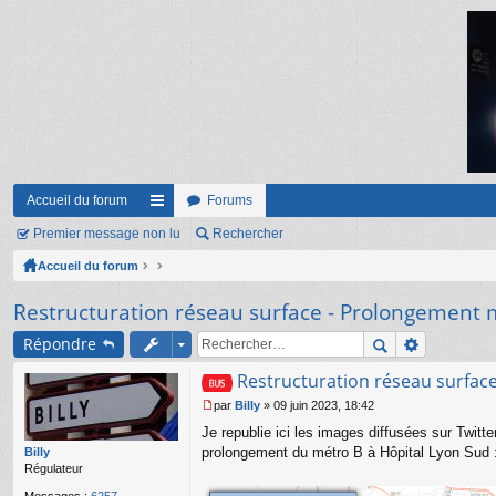
Accueil du forum
Forums
Premier message non lu
ac
Rechercher
Accueil du forum
co
ur
Restructuration réseau surface - Prolongement 
ci
Répondre
s
Restructuration réseau surfac
par
Billy
»
09 juin 2023, 18:42
M
Je republie ici les images diffusées sur Twitt
e
s
prolongement du métro B à Hôpital Lyon Sud 
Billy
s
Régulateur
a