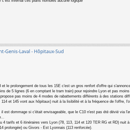
 c’est infernal ces plans horribles aucune logique
nt-Genis-Laval - Hôpitaux-Sud
 et le prolongement de tous les 15E c'est un gros renfort d'offre qui s'annonc
ins de 5 lignes (6 en comptant le tram train) pour rejoindre Lyon et pas moins 
ne propose pas moins de 4 modes de rabattements différents à des stations diff
14 et 145 vont aux hôpitaux) nuit à la lisibilité et à la fréquence de l'offre, 
t, il est dommage si c'était envisageable, que le C10 n'est pas été dévié via 
...
 4 tarifs et 6 itinéraires vers Lyon (78, 113, 114 et 120 TER RG et RD) nuit à l
14 prolongée) ou Givors - Est Lyonnais (113 renforcée).