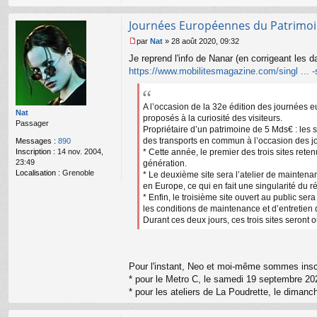
Journées Européennes du Patrimoi
par
Nat
»
28 août 2020, 09:32
M
Je reprend l'info de Nanar (en corrigeant les d
e
s
https://www.mobilitesmagazine.com/singl ... 
s
a
g
A l’occasion de la 32e édition des journées eu
e
Nat
proposés à la curiosité des visiteurs.
n
Passager
Propriétaire d’un patrimoine de 5 Mds€ : les s
o
des transports en commun à l’occasion des 
Messages :
890
n
Inscription :
14 nov. 2004,
* Cette année, le premier des trois sites ret
l
23:49
génération.
u
Localisation :
Grenoble
* Le deuxième site sera l’atelier de maintenan
en Europe, ce qui en fait une singularité du 
* Enfin, le troisième site ouvert au public 
les conditions de maintenance et d’entretien d
Durant ces deux jours, ces trois sites seront
Pour l'instant, Neo et moi-même sommes inscr
* pour le Metro C, le samedi 19 septembre 2
* pour les ateliers de La Poudrette, le dima