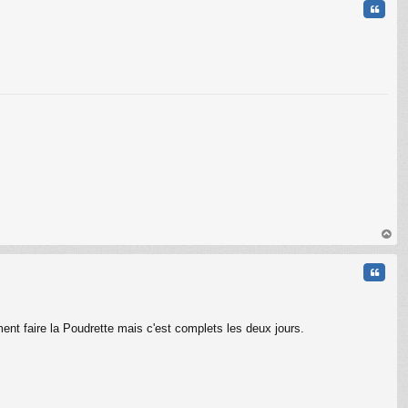
Citati
C
au
t
Citati
ment faire la Poudrette mais c'est complets les deux jours.