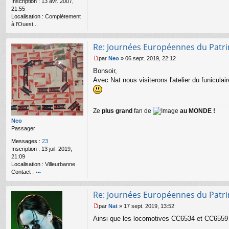
Inscription :
13 avr. 2007,
21:55
Localisation :
Complètement
à l'Ouest...
Re: Journées Européennes du Patr
par
Neo
»
06 sept. 2019, 22:12
M
Bonsoir,
e
s
Avec Nat nous visiterons l'atelier du funicula
s
a
g
e
Ze
plus grand
fan de
au MONDE !
n
Neo
o
Passager
n
l
Messages :
23
u
Inscription :
13 juil. 2019,
21:09
Localisation :
Villeurbanne
Contact :
o
nt
Re: Journées Européennes du Patr
ac
te
par
Nat
»
17 sept. 2019, 13:52
r
M
Ainsi que les locomotives CC6534 et CC6559
N
e
e
s