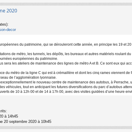
ne 2020
ates):
-son-decor
ropéennes du patrimoine, qui se dérouleront cette année, en principe les 19 et 20 se
tations de métro, les tunnels, les dépôts, les bureaux et autres matériels roulant d
journées européennes du patrimoine.
enus sera les ateliers de maintenance des lignes de métro A et B. Ce sont eux qui a
ce du métro de la ligne C qui est à crémaillère et dont les cinq rames viennent de fa
réseau de l’agglomération lyonnaise.
sera exceptionnellement le nouveau centre de maintenance des autobus, à Perrache, 
es véhicules, tout en anticipant les futures diversifications du parc d’autobus att
 ouverts de 10 à 12h 00 et de 14 à 17h 00, avec des visites guidées d’une heure env
its:
020 à 14h45
nche 20 septembre 2020 à 10h45