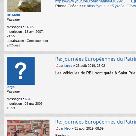
https://www.youtube.com/channel/UC99xju ... J
g
Rhone-Océan >>>
https://youtu.be/7y4cJaLO3vw
e
n
o
BBArchi
n
Passager
l
Messages :
14685
u
Inscription :
13 avr. 2007,
21:55
Localisation :
Complètement
à l'Ouest...
Re: Journées Européennes du Patr
par
large
»
26 août 2019, 23:02
M
Les véhicules de RBL sont garés à Saint Priest
e
s
s
large
a
Passager
g
e
Messages :
684
n
Inscription :
03 mai 2006,
o
15:53
n
l
u
Re: Journées Européennes du Patr
par
Neo
»
31 août 2019, 08:59
M
Bonjour,