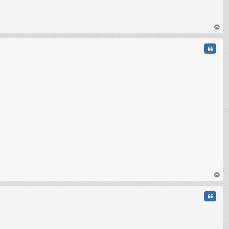
au
t
Citati
C
au
t
Citati