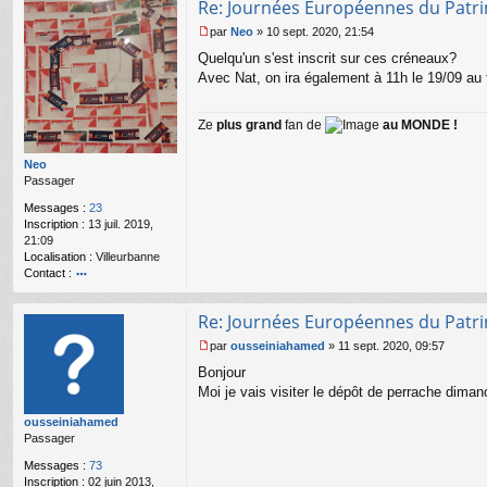
Re: Journées Européennes du Patr
par
Neo
»
10 sept. 2020, 21:54
M
Quelqu'un s'est inscrit sur ces créneaux?
e
s
Avec Nat, on ira également à 11h le 19/09 au
s
a
Ze
plus grand
fan de
au MONDE !
g
e
n
Neo
o
Passager
n
l
Messages :
23
u
Inscription :
13 juil. 2019,
21:09
Localisation :
Villeurbanne
Contact :
o
nt
Re: Journées Européennes du Patr
ac
te
par
ousseiniahamed
»
11 sept. 2020, 09:57
r
M
Bonjour
N
e
e
s
Moi je vais visiter le dépôt de perrache diman
o
s
ousseiniahamed
a
Passager
g
e
Messages :
73
n
Inscription :
02 juin 2013,