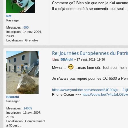
Comment ça? Bien sûr que non je n'ai aucune 
o
s
a
Il a déjà commencé à se convertir tout seul ..
g
e
Nat
n
Passager
o
Messages :
890
n
Inscription :
14 nov. 2004,
l
23:49
u
Localisation :
Grenoble
Re: Journées Européennes du Patr
par
BBArchi
»
17 sept. 2019, 19:36
M
e
Mwhai...
...mais bien sûr. Tout seul, hei
s
s
Je n'avais pas repéré pour les CC 6500 à Perr
a
g
e
https://www.youtube.com/channel/UC99xju ... J
n
Rhone-Océan >>>
https://youtu.be/7y4cJaLO3vw
o
BBArchi
n
Passager
l
Messages :
14685
u
Inscription :
13 avr. 2007,
21:55
Localisation :
Complètement
à l'Ouest...