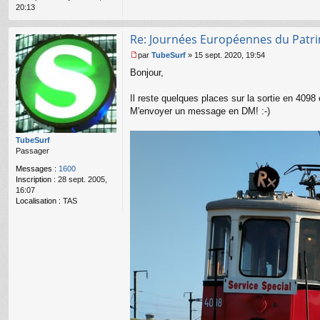
o
20:13
n
l
u
Re: Journées Européennes du Patr
par
TubeSurf
»
15 sept. 2020, 19:54
M
Bonjour,
e
s
s
Il reste quelques places sur la sortie en 4098
a
M'envoyer un message en DM! :-)
g
e
n
TubeSurf
o
Passager
n
Messages :
1600
l
Inscription :
28 sept. 2005,
u
16:07
Localisation :
TAS