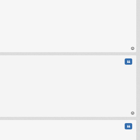
au
t
Citati
au
t
Citati