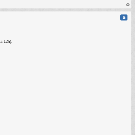
au
t
Citati
 à 12h).