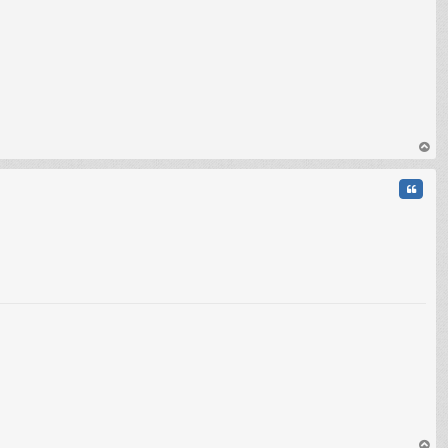
au
t
Citati