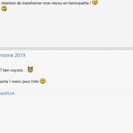
intention de transformer mon neveu en ferrovipathe !
.
imoine 2019
n ? ben voyons...
ache ! merci pour l'info
1jNp3FLhA