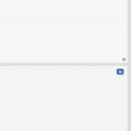
C
au
t
Citati