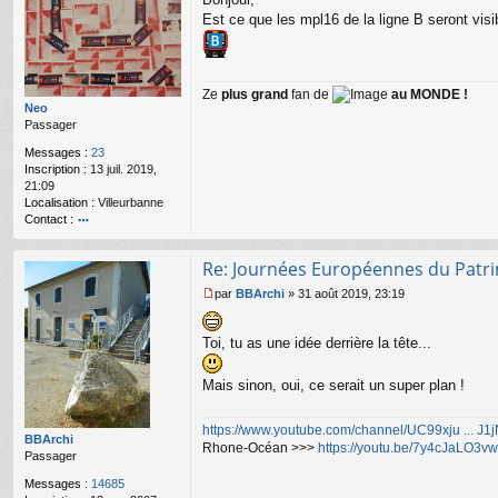
e
s
Est ce que les mpl16 de la ligne B seront vis
s
a
g
e
Ze
plus grand
fan de
au MONDE !
n
Neo
o
Passager
n
l
Messages :
23
u
Inscription :
13 juil. 2019,
21:09
Localisation :
Villeurbanne
Contact :
o
nt
Re: Journées Européennes du Patr
ac
te
par
BBArchi
»
31 août 2019, 23:19
r
M
N
e
e
s
Toi, tu as une idée derrière la tête...
o
s
a
Mais sinon, oui, ce serait un super plan !
g
e
n
https://www.youtube.com/channel/UC99xju ... J
o
BBArchi
Rhone-Océan >>>
https://youtu.be/7y4cJaLO3vw
n
Passager
l
Messages :
14685
u