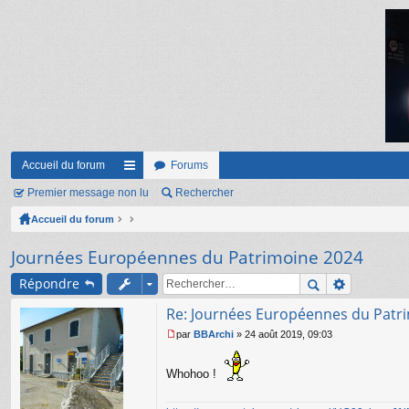
Accueil du forum
Forums
Premier message non lu
ac
Rechercher
Accueil du forum
co
ur
Journées Européennes du Patrimoine 2024
ci
Répondre
s
Re: Journées Européennes du Patr
par
BBArchi
»
24 août 2019, 09:03
M
e
s
Whohoo !
s
a