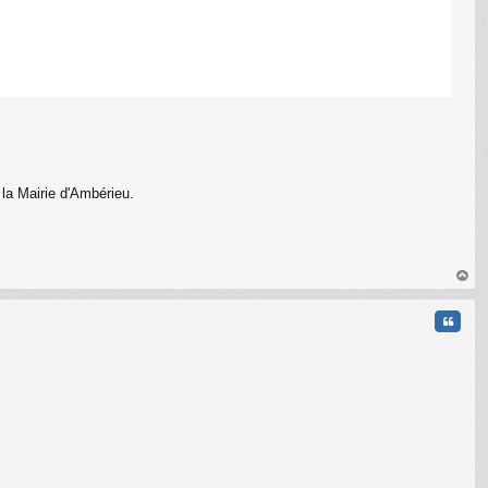
 la Mairie d'Ambérieu.
au
t
Citati