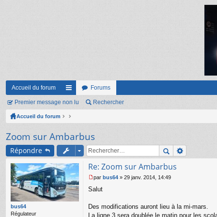
Accueil du forum
Forums
Premier message non lu
ac
Rechercher
Accueil du forum
co
ur
Zoom sur Ambarbus
ci
Répondre
s
Re: Zoom sur Ambarbus
par
bus64
»
29 janv. 2014, 14:49
M
Salut
e
s
s
Des modifications auront lieu à la mi-mars.
bus64
a
Régulateur
La ligne 3 sera doublée le matin pour les scola