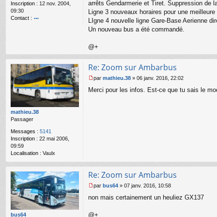
arrêts Gendarmerie et Tiret. Suppression de l
Inscription :
12 nov. 2004,
n
09:30
o
Ligne 3 nouveaux horaires pour une meilleure 
Contact :
n
LIgne 4 nouvelle ligne Gare-Base Aerienne direct
l
o
Un nouveau bus a été commandé.
u
nt
ac
@+
te
r
b
Re: Zoom sur Ambarbus
u
s6
par
mathieu.38
»
06 janv. 2016, 22:02
M
4
Merci pour les infos. Est-ce que tu sais le m
e
s
s
mathieu.38
a
Passager
g
e
Messages :
5141
n
Inscription :
22 mai 2006,
o
09:59
n
Localisation :
Vaulx
l
u
Re: Zoom sur Ambarbus
par
bus64
»
07 janv. 2016, 10:58
M
non mais certainement un heuliez GX137
e
s
s
@+
bus64