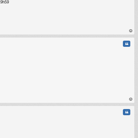
19h59
C
au
t
Citati
au
t
Citati