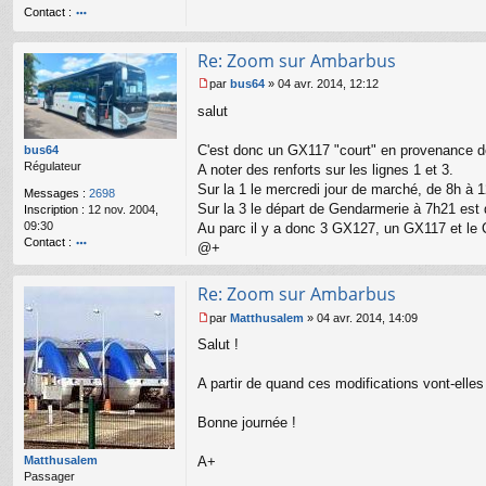
Contact :
n
l
o
u
nt
Re: Zoom sur Ambarbus
ac
te
par
bus64
»
04 avr. 2014, 12:12
r
M
salut
b
e
u
s
s6
s
C'est donc un GX117 "court" en provenance de t
bus64
4
a
Régulateur
A noter des renforts sur les lignes 1 et 3.
g
Sur la 1 le mercredi jour de marché, de 8h à 
Messages :
2698
e
Sur la 3 le départ de Gendarmerie à 7h21 est
Inscription :
12 nov. 2004,
n
09:30
o
Au parc il y a donc 3 GX127, un GX117 et le 
Contact :
n
@+
l
o
u
nt
Re: Zoom sur Ambarbus
ac
te
par
Matthusalem
»
04 avr. 2014, 14:09
r
M
b
Salut !
e
u
s
s6
s
A partir de quand ces modifications vont-elles
4
a
g
Bonne journée !
e
n
o
Matthusalem
A+
n
Passager