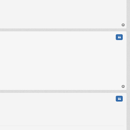
C
au
t
Citati
C
au
t
Citati