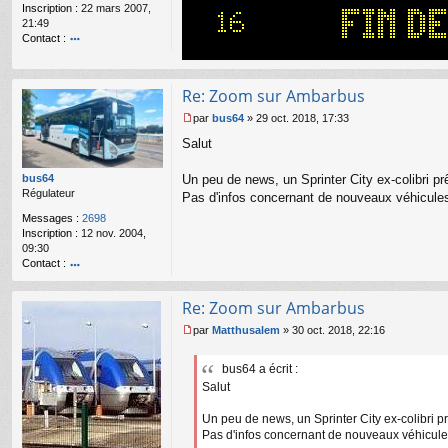
Inscription :
22 mars 2007,
e
21:49
n
Contact :
o
o
n
nt
l
ac
u
Re: Zoom sur Ambarbus
te
r
par
bus64
»
29 oct. 2018, 17:33
M
Bi
Salut
e
lly
s
s
Un peu de news, un Sprinter City ex-colibri p
bus64
a
Régulateur
Pas d'infos concernant de nouveaux véhicule
g
Messages :
2698
e
Inscription :
12 nov. 2004,
n
09:30
o
Contact :
n
l
o
u
nt
Re: Zoom sur Ambarbus
ac
te
par
Matthusalem
»
30 oct. 2018, 22:16
r
M
b
e
bus64 a écrit :
u
s
s6
Salut
s
4
a
g
Un peu de news, un Sprinter City ex-colibri p
e
Pas d'infos concernant de nouveaux véhicule
n