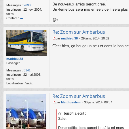
g
De nouveaux arrêts seront créé.
Messages :
2698
e
Un 4ème bus sera mis en service il sera plus
Inscription :
12 nov. 2004,
n
09:30
o
Contact :
n
@+
l
o
u
nt
Re: Zoom sur Ambarbus
ac
te
par
mathieu.38
»
29 janv. 2014, 20:32
r
M
b
C'est bien, çà bouge un peu et dans le bon s
e
u
s
s6
s
4
mathieu.38
a
Passager
g
e
Messages :
5141
n
Inscription :
22 mai 2006,
o
09:59
n
Localisation :
Vaulx
l
u
Re: Zoom sur Ambarbus
par
Matthusalem
»
30 janv. 2014, 08:37
M
e
bus64 a écrit :
s
Salut
s
a
g
Des modifications auront lieu à la mi-mars.