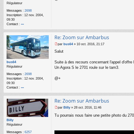
a
Régulateur
g
Messages :
2698
e
Inscription :
12 nov. 2004,
n
09:30
o
Contact :
n
l
o
u
nt
Re: Zoom sur Ambarbus
ac
te
par
bus64
»
10 oct. 2016, 21:17
r
M
Salut
b
e
u
s
s6
s
Suite à des recours concernant l'appel d'offre 
bus64
4
a
Régulateur
Un Agora S le 2701 roule sur le tam3.
g
Messages :
2698
e
@+
Inscription :
12 nov. 2004,
n
09:30
o
Contact :
n
l
o
u
nt
Re: Zoom sur Ambarbus
ac
te
par
Billy
»
28 oct. 2016, 11:46
r
M
b
Tu pourrais nous faire une petite photo du 2
e
u
s
Billy
s6
s
Régulateur
4
a
Messages :
6257
g