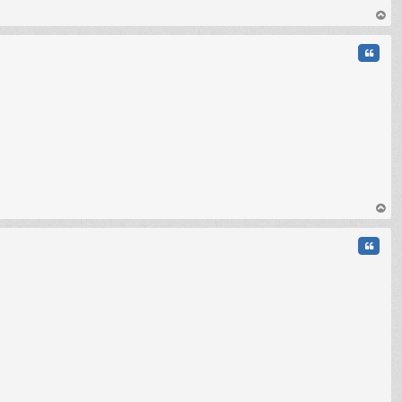
C
au
t
Citati
C
au
t
Citati