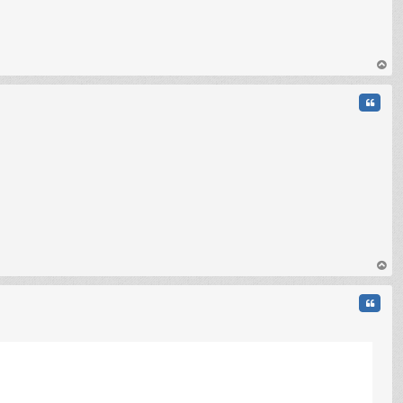
C
au
t
Citati
au
t
Citati