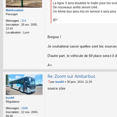
e
La ligne 3 sera doublée le matin pour les scol
n
De nouveaux arrêts seront créé.
o
Matthusalem
Un 4ème bus sera mis en service il sera plus
n
Passager
l
@+
Messages :
214
u
Inscription :
28 avr. 2005,
12:43
Localisation :
Lyon
Bonjour !
Je souhaiterai savoir quelles sont les sources
D'autre part, le véhicule de 69 place sera-t-il 
A+.
Re: Zoom sur Ambarbus
par
bus64
»
30 janv. 2014, 11:29
M
source sûre
e
s
s
bus64
a
Régulateur
g
Messages :
2698
e
Inscription :
12 nov. 2004,
n
09:30
o