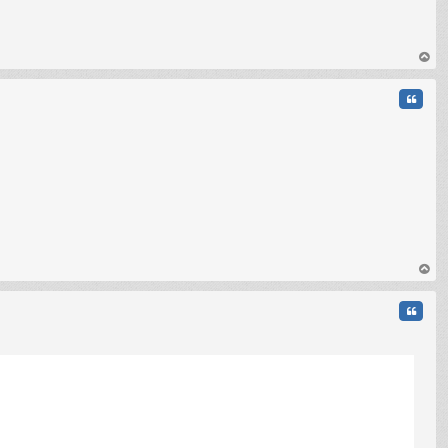
C
au
t
Citati
C
au
t
Citati