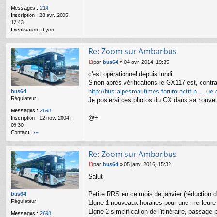
l
Messages :
214
u
Inscription :
28 avr. 2005,
12:43
Localisation :
Lyon
Re: Zoom sur Ambarbus
par
bus64
»
04 avr. 2014, 19:35
M
c'est opérationnel depuis lundi.
e
s
Sinon après vérifications le GX117 est, contra
s
http://bus-alpesmaritimes.forum-actif.n ... ue
bus64
a
Régulateur
Je posterai des photos du GX dans sa nouvell
g
Messages :
2698
e
@+
Inscription :
12 nov. 2004,
n
09:30
o
Contact :
n
l
o
u
nt
Re: Zoom sur Ambarbus
ac
te
par
bus64
»
05 janv. 2016, 15:32
r
M
Salut
b
e
u
s
s6
s
Petite RRS en ce mois de janvier (réduction d'
bus64
4
a
Régulateur
LIgne 1 nouveaux horaires pour une meilleure
g
LIgne 2 simplification de l'itinéraire, passage
Messages :
2698
e