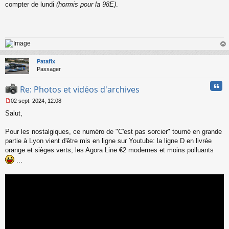
a
compter de lundi
(hormis pour la 98E)
.
g
e
n
o
n
l
au
u
t
Patafix
Passager
Cita
Re: Photos et vidéos d'archives
02 sept. 2024, 12:08
M
Salut,
e
s
s
Pour les nostalgiques, ce numéro de "C'est pas sorcier" tourné en grande
a
partie à Lyon vient d'être mis en ligne sur Youtube: la ligne D en livrée
g
orange et sièges verts, les Agora Line €2 modernes et moins polluants
e
...
n
o
n
l
u