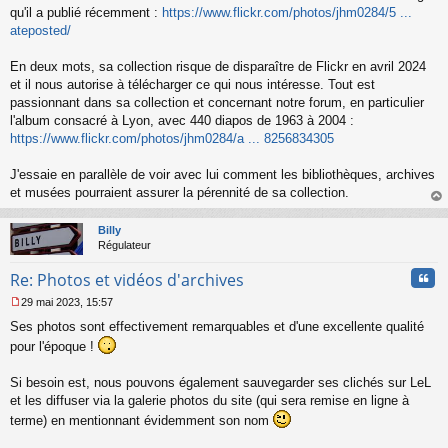
s
qu'il a publié récemment :
https://www.flickr.com/photos/jhm0284/5 ...
a
ateposted/
g
e
En deux mots, sa collection risque de disparaître de Flickr en avril 2024
n
o
et il nous autorise à télécharger ce qui nous intéresse. Tout est
n
passionnant dans sa collection et concernant notre forum, en particulier
l
l'album consacré à Lyon, avec 440 diapos de 1963 à 2004 :
u
https://www.flickr.com/photos/jhm0284/a ... 8256834305
J'essaie en parallèle de voir avec lui comment les bibliothèques, archives
et musées pourraient assurer la pérennité de sa collection.
au
t
Billy
Régulateur
Cita
Re: Photos et vidéos d'archives
29 mai 2023, 15:57
M
Ses photos sont effectivement remarquables et d'une excellente qualité
e
s
pour l'époque !
s
a
Si besoin est, nous pouvons également sauvegarder ses clichés sur LeL
g
et les diffuser via la galerie photos du site (qui sera remise en ligne à
e
n
terme) en mentionnant évidemment son nom
o
n