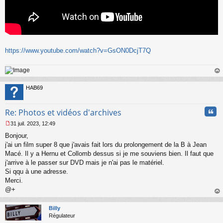
https://www.youtube.com/watch?v=GsON0DcjT7Q
au
t
HAB69
Cita
Re: Photos et vidéos d'archives
31 juil. 2023, 12:49
M
Bonjour,
e
s
j'ai un film super 8 que j'avais fait lors du prolongement de la B à Jean
s
Macé. Il y a Hernu et Collomb dessus si je me souviens bien. Il faut que
a
j'arrive à le passer sur DVD mais je n'ai pas le matériel.
g
Si qqu à une adresse.
e
Merci.
n
o
@+
n
au
l
t
Billy
u
Régulateur