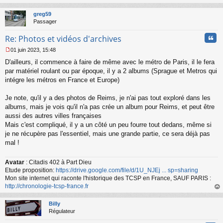
au
t
greg59
Passager
Cita
Re: Photos et vidéos d'archives
01 juin 2023, 15:48
M
D'ailleurs, il commence à faire de même avec le métro de Paris, il le fera
e
s
par matériel roulant ou par époque, il y a 2 albums (Sprague et Metros qui
s
intégre les métros en France et Europe)
a
g
Je note, qu'il y a des photos de Reims, je n'ai pas tout exploré dans les
e
albums, mais je vois qu'il n'a pas crée un album pour Reims, et peut être
n
o
aussi des autres villes françaises
n
Mais c'est compliqué, il y a un côté un peu fourre tout dedans, même si
l
je ne récupère pas l'essentiel, mais une grande partie, ce sera déjà pas
u
mal !
Avatar
: Citadis 402 à Part Dieu
Etude proposition:
https://drive.google.com/file/d/1U_NJEj ... sp=sharing
Mon site internet qui raconte l'historique des TCSP en France, SAUF PARIS :
http://chronologie-tcsp-france.fr
au
t
Billy
Régulateur