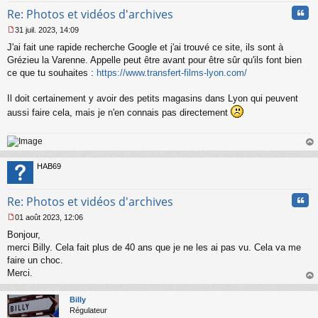
Cita
Re: Photos et vidéos d'archives
31 juil. 2023, 14:09
M
J'ai fait une rapide recherche Google et j'ai trouvé ce site, ils sont à
e
s
Grézieu la Varenne. Appelle peut être avant pour être sûr qu'ils font bien
s
ce que tu souhaites :
https://www.transfert-films-lyon.com/
a
g
Il doit certainement y avoir des petits magasins dans Lyon qui peuvent
e
aussi faire cela, mais je n'en connais pas directement
n
o
n
l
au
u
t
HAB69
Cita
Re: Photos et vidéos d'archives
01 août 2023, 12:06
M
Bonjour,
e
s
merci Billy. Cela fait plus de 40 ans que je ne les ai pas vu. Cela va me
s
faire un choc.
a
Merci.
g
au
e
t
n
Billy
o
Régulateur