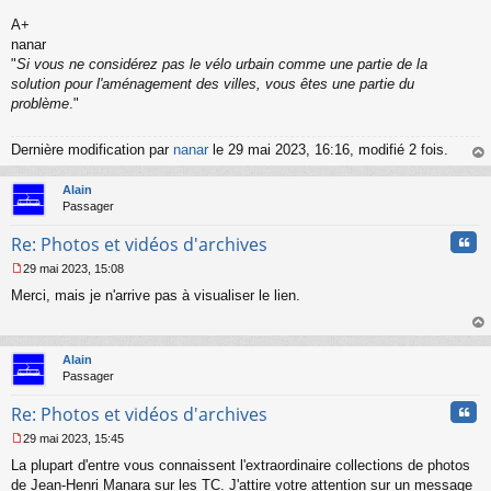
n
o
A+
n
nanar
l
"
Si vous ne considérez pas le vélo urbain comme une partie de la
u
solution pour l'aménagement des villes, vous êtes une partie du
problème
."
Dernière modification par
nanar
le 29 mai 2023, 16:16, modifié 2 fois.
au
t
Alain
Passager
Cita
Re: Photos et vidéos d'archives
29 mai 2023, 15:08
M
Merci, mais je n'arrive pas à visualiser le lien.
e
s
s
au
a
t
Alain
g
Passager
e
n
Cita
Re: Photos et vidéos d'archives
o
n
29 mai 2023, 15:45
l
M
u
La plupart d'entre vous connaissent l'extraordinaire collections de photos
e
s
de Jean-Henri Manara sur les TC. J'attire votre attention sur un message