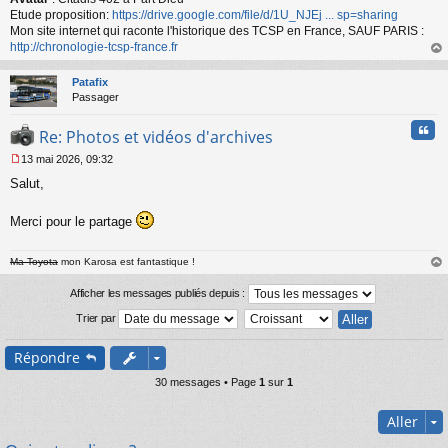
Etude proposition:
https://drive.google.com/file/d/1U_NJEj ... sp=sharing
Mon site internet qui raconte l'historique des TCSP en France, SAUF PARIS :
http://chronologie-tcsp-france.fr
au
t
Patafix
Passager
Cita
Re: Photos et vidéos d'archives
13 mai 2026, 09:32
M
Salut,
e
s
s
Merci pour le partage
a
g
e
Ma Toyota
mon Karosa est fantastique !
n
au
o
t
Afficher les messages publiés depuis :
n
Trier par
l
u
Répondre
30 messages • Page
1
sur
1
Aller