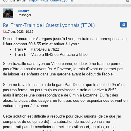
Compte Twitter :
http://fr.twitter.com/#!/Lyonrail
u
au
t
amaury
Passager
Cita
Re: Tram-Train de l'Ouest Lyonnais (TTOL)
17 oct. 2023, 10:32
M
Depuis Lamure-sur-Azergues jusqu'à Lyon, en train sans correspondance,
e
s
il faut compter 50 à 55 min et arriver à Lyon :
s
Train A = Part-Dieu à 7h22
a
Train B = Vaise à 8h43 ou Perrache à 8h50
g
e
Si on travaille dans Lyon ou Villeurbanne, ce deuxième train ne permet
n
pas d'être au boulot avant 9h. A l'inverse, le train d'avant ne permet pas
o
de laisser les enfants dans une garderie avant le début de l'école.
n
l
u
Si on ne travaille pas loin de la gare Part-Dieu et que le seuil de 9h n'est
pas trop ferme, on peut toujours envisager le train qui arrive à 8h52...
mais il impose une correspondance de 6 min à Lozanne. Du fait des
aléas, la plupart des usagers ne font pas ces correspondances et vont en
voiture se garer à Lozanne.
Cette solution est difficile à résoudre pour deux raisons (de ce que j'ai
compris et de ce qui se dit) : la saturation du nœud lyonnais ne
permettrait pas de bénéficier de meilleurs sillons et, en plus, on ne