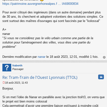
s
https://patrimoine.auvergnerhonealpes.f ... IA69000834
a
g
Pour avoir côtoyé des ingénieurs (dans un autre domaine) pendant plus
e
de 30 ans, ils cherchent et adoptent volontiers des solutions simples. Ce
n
o
sont surtout des maîtres d'ouvrages qui sont fascinés par le "kolossal"
n
l
A+
u
nanar
"
Si vous ne considérez pas le vélo urbain comme une partie de la
solution pour l'aménagement des villes, vous êtes une partie du
problème
"
Dernière modification par
nanar
le 18 août 2023, 12:01, modifié 1 fois.
au
t
fraberth
Passager
Cita
Re: Tram-Train de l'Ouest Lyonnais (TTOL)
18 août 2023, 11:43
M
Bonjour,
e
s
s
Si on met l’idée de Nanar en parallèle avec la jonction ttol/t3, on verra que
a
le projet est bien moins colossal
g
Cela permettrait d’avoir une première liaison est/ouest à moindre coût
e