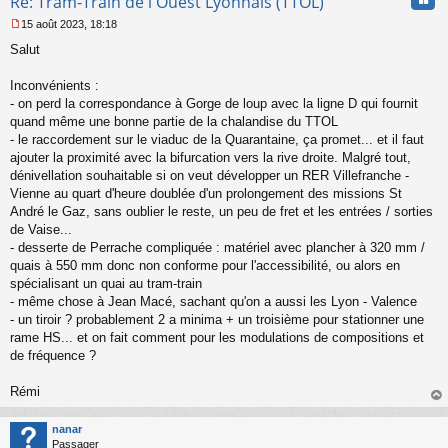
Re: Tram-Train de l'Ouest Lyonnais (TTOL)
15 août 2023, 18:18
M
Salut
e
s
s
Inconvénients :
a
- on perd la correspondance à Gorge de loup avec la ligne D qui fournit
g
quand même une bonne partie de la chalandise du TTOL
e
- le raccordement sur le viaduc de la Quarantaine, ça promet... et il faut
n
o
ajouter la proximité avec la bifurcation vers la rive droite. Malgré tout,
n
dénivellation souhaitable si on veut développer un RER Villefranche -
l
Vienne au quart d'heure doublée d'un prolongement des missions St
u
André le Gaz, sans oublier le reste, un peu de fret et les entrées / sorties
de Vaise...
- desserte de Perrache compliquée : matériel avec plancher à 320 mm /
quais à 550 mm donc non conforme pour l'accessibilité, ou alors en
spécialisant un quai au tram-train
- même chose à Jean Macé, sachant qu'on a aussi les Lyon - Valence
- un tiroir ? probablement 2 a minima + un troisième pour stationner une
rame HS... et on fait comment pour les modulations de compositions et
de fréquence ?
Rémi
au
t
nanar
Passager