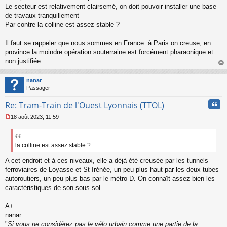
Le secteur est relativement clairsemé, on doit pouvoir installer une base
n
o
de travaux tranquillement
n
Par contre la colline est assez stable ?
l
u
Il faut se rappeler que nous sommes en France: à Paris on creuse, en
province la moindre opération souterraine est forcément pharaonique et
non justifiée
au
t
nanar
Passager
Cita
Re: Tram-Train de l'Ouest Lyonnais (TTOL)
18 août 2023, 11:59
M
e
s
s
la colline est assez stable ?
a
A cet endroit et à ces niveaux, elle a déjà été creusée par les tunnels
g
e
ferroviaires de Loyasse et St Irénée, un peu plus haut par les deux tubes
n
autoroutiers, un peu plus bas par le métro D. On connaît assez bien les
o
caractéristiques de son sous-sol.
n
l
A+
u
nanar
"
Si vous ne considérez pas le vélo urbain comme une partie de la