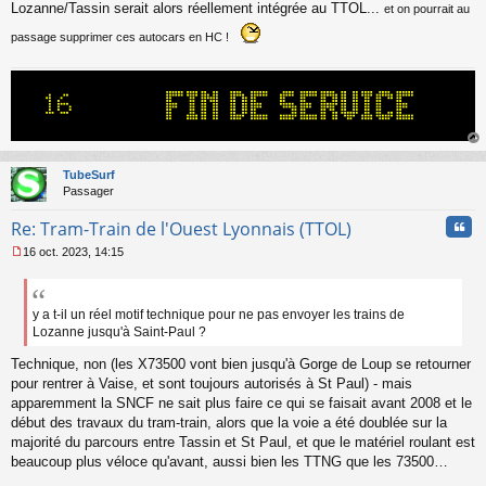
Lozanne/Tassin serait alors réellement intégrée au TTOL...
et on pourrait au
passage supprimer ces autocars en HC !
au
t
TubeSurf
Passager
Cita
Re: Tram-Train de l'Ouest Lyonnais (TTOL)
16 oct. 2023, 14:15
M
e
s
s
y a t-il un réel motif technique pour ne pas envoyer les trains de
a
Lozanne jusqu'à Saint-Paul ?
g
e
Technique, non (les X73500 vont bien jusqu'à Gorge de Loup se retourner
n
pour rentrer à Vaise, et sont toujours autorisés à St Paul) - mais
o
apparemment la SNCF ne sait plus faire ce qui se faisait avant 2008 et le
n
début des travaux du tram-train, alors que la voie a été doublée sur la
l
majorité du parcours entre Tassin et St Paul, et que le matériel roulant est
u
beaucoup plus véloce qu'avant, aussi bien les TTNG que les 73500…