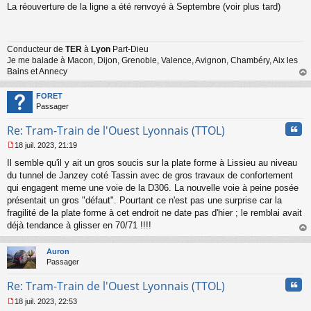
La réouverture de la ligne a été renvoyé à Septembre (voir plus tard)
e
s
s
a
Conducteur de
TER
à
Lyon
Part-Dieu
g
Je me balade à Macon, Dijon, Grenoble, Valence, Avignon, Chambéry, Aix les
e
n
Bains et Annecy
o
au
n
t
FORET
l
Passager
u
Cita
Re: Tram-Train de l'Ouest Lyonnais (TTOL)
18 juil. 2023, 21:19
M
Il semble qu'il y ait un gros soucis sur la plate forme à Lissieu au niveau
e
s
du tunnel de Janzey coté Tassin avec de gros travaux de confortement
s
qui engagent meme une voie de la D306. La nouvelle voie à peine posée
a
présentait un gros "défaut". Pourtant ce n'est pas une surprise car la
g
fragilité de la plate forme à cet endroit ne date pas d'hier ; le remblai avait
e
déjà tendance à glisser en 70/71 !!!!
n
o
au
n
t
Auron
l
Passager
u
Cita
Re: Tram-Train de l'Ouest Lyonnais (TTOL)
18 juil. 2023, 22:53
M