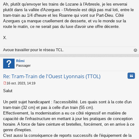
Ah, plutôt qu'envoyer les trains de Lozane à l'Arbresle, je les enverrai
plutôt dans la vallée d'Azergues - l'Arbresle est déjà pas mal loti, entre le
tram-train au 1/4 d'heure et les Roanne qui vont sur Part-Dieu. Côté
Azergues ça manque cruellement de desserte, et vu le monde sur la
route le matin, ce ne serait pas du luxe d'avoir une offre décente.
X.
Avoue travailler pour le réseau TCL.
au
t
Rémi
Passager
Cita
Re: Tram-Train de l'Ouest Lyonnais (TTOL)
16 oct. 2023, 14:19
M
Salut
e
s
s
Un petit sujet handicapant : l'accessibilité. Les quais sont à la cote d'un
a
tram-train (32 cm) et pas à celle d'un train (55 cm).
g
Effectivement, la modernisation a eu ce côté régressif en matière de
e
capacité de l'infrastructure en mettant à jour les pratiques de conception
n
o
horaire. A force de faire ceinture et bretelles, forcément, on en arrive à ce
n
genre d'inepties.
l
C'est aussi la conséquence de reports successifs de l'équipement de la
u