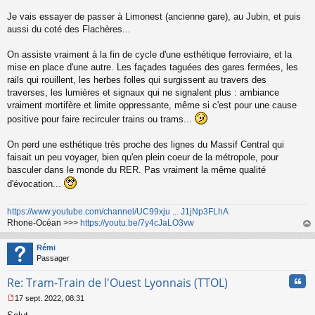
Je vais essayer de passer à Limonest (ancienne gare), au Jubin, et puis
aussi du coté des Flachères...
On assiste vraiment à la fin de cycle d'une esthétique ferroviaire, et la
mise en place d'une autre. Les façades taguées des gares fermées, les
rails qui rouillent, les herbes folles qui surgissent au travers des
traverses, les lumières et signaux qui ne signalent plus : ambiance
vraiment mortifère et limite oppressante, même si c'est pour une cause
positive pour faire recirculer trains ou trams...
On perd une esthétique très proche des lignes du Massif Central qui
faisait un peu voyager, bien qu'en plein coeur de la métropole, pour
basculer dans le monde du RER. Pas vraiment la même qualité
d'évocation...
https://www.youtube.com/channel/UC99xju ... J1jNp3FLhA
Rhone-Océan >>>
https://youtu.be/7y4cJaLO3vw
au
t
Rémi
Passager
Cita
Re: Tram-Train de l'Ouest Lyonnais (TTOL)
17 sept. 2022, 08:31
M