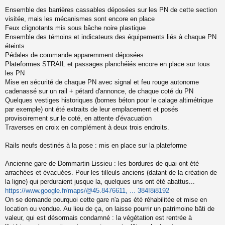
Ensemble des barrières cassables déposées sur les PN de cette section
visitée, mais les mécanismes sont encore en place
Feux clignotants mis sous bâche noire plastique
Ensemble des témoins et indicateurs des équipements liés à chaque PN
éteints
Pédales de commande apparemment déposées
Plateformes STRAIL et passages planchéiés encore en place sur tous
les PN
Mise en sécurité de chaque PN avec signal et feu rouge autonome
cadenassé sur un rail + pétard d'annonce, de chaque coté du PN
Quelques vestiges historiques (bornes béton pour le calage altimétrique
par exemple) ont été extraits de leur emplacement et posés
provisoirement sur le coté, en attente d'évacuation
Traverses en croix en complément à deux trois endroits.
Rails neufs destinés à la pose : mis en place sur la plateforme
Ancienne gare de Dommartin Lissieu : les bordures de quai ont été
arrachées et évacuées. Pour les tilleuls anciens (datant de la création de
la ligne) qui perduraient jusque la, quelques uns ont été abattus...
https://www.google.fr/maps/@45.8476611, ... 384!8i8192
On se demande pourquoi cette gare n'a pas été réhabilitée et mise en
location ou vendue. Au lieu de ça, on laisse pourrir un patrimoine bâti de
valeur, qui est désormais condamné : la végétation est rentrée à