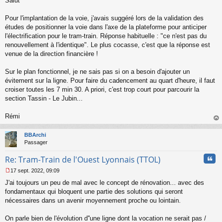
Salut
e
s
s
Pour l'implantation de la voie, j'avais suggéré lors de la validation des
a
études de positionner la voie dans l'axe de la plateforme pour anticiper
g
l'électrification pour le tram-train. Réponse habituelle : "ce n'est pas du
e
renouvellement à l'identique". Le plus cocasse, c'est que la réponse est
n
o
venue de la direction financière !
n
l
Sur le plan fonctionnel, je ne sais pas si on a besoin d'ajouter un
u
évitement sur la ligne. Pour faire du cadencement au quart d'heure, il faut
croiser toutes les 7 min 30. A priori, c'est trop court pour parcourir la
section Tassin - Le Jubin...
Rémi
au
t
BBArchi
Passager
Cita
Re: Tram-Train de l'Ouest Lyonnais (TTOL)
17 sept. 2022, 09:09
M
J'ai toujours un peu de mal avec le concept de rénovation... avec des
e
s
fondamentaux qui bloquent une partie des solutions qui seront
s
nécessaires dans un avenir moyennement proche ou lointain.
a
g
On parle bien de l'évolution d''une ligne dont la vocation ne serait pas /
e