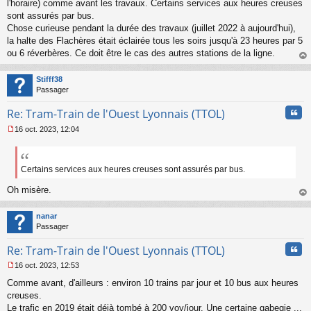
l'horaire) comme avant les travaux. Certains services aux heures creuses
e
sont assurés par bus.
n
o
Chose curieuse pendant la durée des travaux (juillet 2022 à aujourd'hui),
n
la halte des Flachères était éclairée tous les soirs jusqu'à 23 heures par 5
l
ou 6 réverbères. Ce doit être le cas des autres stations de la ligne.
u
au
t
Stifff38
Passager
Cita
Re: Tram-Train de l'Ouest Lyonnais (TTOL)
16 oct. 2023, 12:04
M
e
s
s
Certains services aux heures creuses sont assurés par bus.
a
Oh misère.
g
e
au
n
t
nanar
o
Passager
n
l
Cita
Re: Tram-Train de l'Ouest Lyonnais (TTOL)
u
16 oct. 2023, 12:53
M
Comme avant, d'ailleurs : environ 10 trains par jour et 10 bus aux heures
e
s
creuses.
s
Le trafic en 2019 était déjà tombé à 200 voy/jour. Une certaine gabegie ...