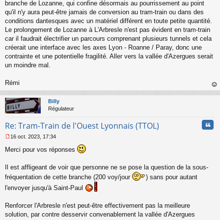
branche de Lozanne, qui confine désormais au pourrissement au point
qu'il n'y aura peut-être jamais de conversion au tram-train ou dans des
conditions dantesques avec un matériel différent en toute petite quantité.
Le prolongement de Lozanne à L'Arbresle n'est pas évident en tram-train
car il faudrait électrifier un parcours comprenant plusieurs tunnels et cela
créerait une interface avec les axes Lyon - Roanne / Paray, donc une
contrainte et une potentielle fragilité. Aller vers la vallée d'Azergues serait
un moindre mal.
Rémi
au
t
Billy
Régulateur
Cita
Re: Tram-Train de l'Ouest Lyonnais (TTOL)
16 oct. 2023, 17:34
M
Merci pour vos réponses
e
s
s
Il est affligeant de voir que personne ne se pose la question de la sous-
a
fréquentation de cette branche (200 voy/jour
) sans pour autant
g
e
l'envoyer jusqu'à Saint-Paul
n
o
Renforcer l'Arbresle n'est peut-être effectivement pas la meilleure
n
solution, par contre desservir convenablement la vallée d'Azergues
l