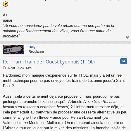
a
g
e
A+
n
o
nanar
n
"
Si vous ne considérez pas le vélo urbain comme une partie de la
l
solution pour l'aménagement des villes, vous êtes une partie du
u
problème
"
au
t
Billy
Régulateur
Cita
Re: Tram-Train de l'Ouest Lyonnais (TTOL)
16 oct. 2023, 13:40
M
Pardonnez mon manque d'expérience sur le TTOL, mais y a t-il un réel
e
s
motif technique pour ne pas envoyer les trains de Lozanne jusqu'à Saint-
s
Paul ?
a
g
Aussi, cela a certainement déjà été proposé ici mais pourquoi ne pas
e
prolonger la branche Lozanne jusqu'à l'Arbresle
(voire Sain-Bel si le
n
o
besoin s'en ressent à certaines heures)
? L'infrastructure existe déjà, et
n
cela permettrait au tram-train de proposer une desserte alternative un peu
l
comme la ligne H en Île-de-France pour Persan-Beaumont (par
u
Valmondois
ou
Montsoult-Maffliers). On renforcerait ainsi la desserte de
l'Arbresle tout en jouant sur la mixité des missions. La branche isolée de