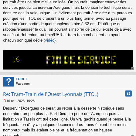
pourrait être une bien meilleure idée. On pourrait imaginer envoyer des
u
services jusqu'à Lamure-sur-Azergues mais la contrainte technique serait
dans ce cas la voie unique. Un évitement pourrait être créé à mi-parcours
pour que les TTOL se croisent à un plus long terme, avec au passage
création d'une partie de quai supplémentaire à 32 cm. Plutôt que de
raboter/réhausser le quai, on pourrait s'inspirer de ce qui existe déjà avec
succès à Rotterdam où train/RER et tram-train cohabitent en ayant
chacun son quai dédié (
vidéo
).
au
t
FORET
Passager
Cita
Re: Tram-Train de l'Ouest Lyonnais (TTOL)
16 oct. 2023, 19:28
M
Desservir l'Azergues ce serait un retour à la desserte historique sans
e
s
encombrer un peu plus La Part Dieu. La perte de l'Azergues puis la
s
limitation à Tassin ont tué cette ligne. Un vrai gachis quand je pense à la
a
fréquentation d'il y a quelques decennies. Les trains étaient bien moins
g
nombreux mais ils étaient pleins et la fréquentation en hausse
e
constante....
n