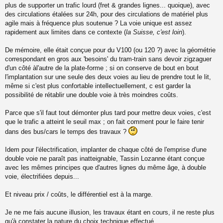
plus de supporter un trafic lourd (fret & grandes lignes... quoique), avec
n
o
des circulations étalées sur 24h, pour des circulations de matériel plus
n
agile mais à fréquence plus soutenue ? La voie unique est assez
l
rapidement aux limites dans ce contexte (
la Suisse, c'est loin
).
u
De mémoire, elle était conçue pour du V100 (ou 120 ?) avec la géométrie
correspondant en gros aux 'besoins' du tram-train sans devoir zigzaguer
d'un côté àl'autre de la plate-forme ; si on conserve de bout en bout
l'implantation sur une seule des deux voies au lieu de prendre tout le lit,
même si c'est plus confortable intellectuellement, c est garder la
possibilité de rétablir une double voie à très moindres coûts.
Parce que s'il faut tout démonter plus tard pour mettre deux voies, c'est
que le trafic a atteint le seuil max ; on fait comment pour le faire tenir
dans des bus/cars le temps des travaux ?
Idem pour l'électrification, implanter de chaque côté de l'emprise d'une
double voie ne paraît pas inatteignable, Tassin Lozanne étant conçue
avec les mêmes principes que d'autres lignes du même âge, à double
voie, électrifiées depuis...
Et niveau prix / coûts, le différentiel est à la marge.
Je ne me fais aucune illusion, les travaux étant en cours, il ne reste plus
qu'à constater la nature du choix technique effectué. ..