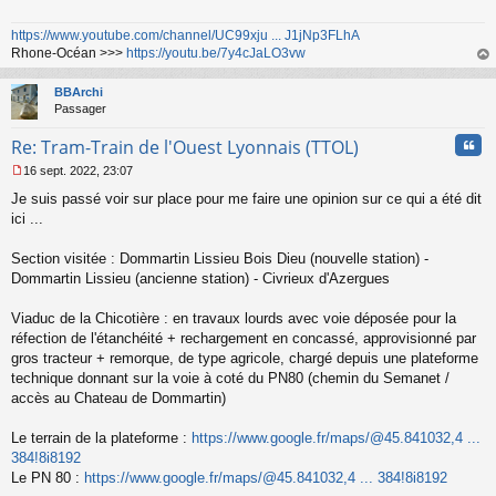
s
a
https://www.youtube.com/channel/UC99xju ... J1jNp3FLhA
g
Rhone-Océan >>>
https://youtu.be/7y4cJaLO3vw
e
n
au
o
t
BBArchi
n
Passager
l
u
Cita
Re: Tram-Train de l'Ouest Lyonnais (TTOL)
16 sept. 2022, 23:07
M
Je suis passé voir sur place pour me faire une opinion sur ce qui a été dit
e
s
ici ...
s
a
Section visitée : Dommartin Lissieu Bois Dieu (nouvelle station) -
g
Dommartin Lissieu (ancienne station) - Civrieux d'Azergues
e
n
o
Viaduc de la Chicotière : en travaux lourds avec voie déposée pour la
n
réfection de l'étanchéité + rechargement en concassé, approvisionné par
l
gros tracteur + remorque, de type agricole, chargé depuis une plateforme
u
technique donnant sur la voie à coté du PN80 (chemin du Semanet /
accès au Chateau de Dommartin)
Le terrain de la plateforme :
https://www.google.fr/maps/@45.841032,4 ...
384!8i8192
Le PN 80 :
https://www.google.fr/maps/@45.841032,4 ... 384!8i8192