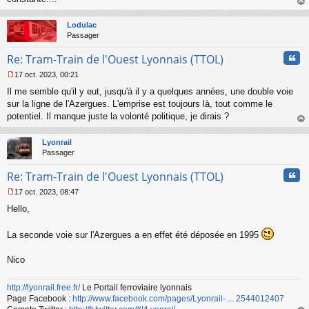
o
au
n
t
Lodulac
l
Passager
u
Cita
Re: Tram-Train de l'Ouest Lyonnais (TTOL)
17 oct. 2023, 00:21
M
Il me semble qu'il y eut, jusqu'à il y a quelques années, une double voie
e
s
sur la ligne de l'Azergues. L'emprise est toujours là, tout comme le
s
potentiel. Il manque juste la volonté politique, je dirais ?
a
au
g
t
Lyonrail
e
Passager
n
o
Cita
Re: Tram-Train de l'Ouest Lyonnais (TTOL)
n
l
17 oct. 2023, 08:47
u
M
Hello,
e
s
s
La seconde voie sur l'Azergues a en effet été déposée en 1995
a
g
Nico
e
n
o
http://lyonrail.free.fr/
Le Portail ferroviaire lyonnais
n
Page Facebook :
http://www.facebook.com/pages/Lyonrail- ... 2544012407
l