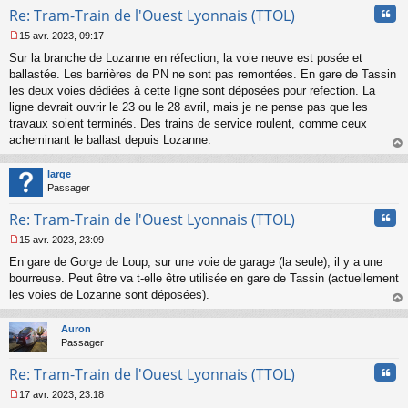
Cita
Re: Tram-Train de l'Ouest Lyonnais (TTOL)
15 avr. 2023, 09:17
M
Sur la branche de Lozanne en réfection, la voie neuve est posée et
e
s
ballastée. Les barrières de PN ne sont pas remontées. En gare de Tassin
s
les deux voies dédiées à cette ligne sont déposées pour refection. La
a
ligne devrait ouvrir le 23 ou le 28 avril, mais je ne pense pas que les
g
travaux soient terminés. Des trains de service roulent, comme ceux
e
acheminant le ballast depuis Lozanne.
n
o
au
n
t
large
l
Passager
u
Cita
Re: Tram-Train de l'Ouest Lyonnais (TTOL)
15 avr. 2023, 23:09
M
En gare de Gorge de Loup, sur une voie de garage (la seule), il y a une
e
s
bourreuse. Peut être va t-elle être utilisée en gare de Tassin (actuellement
s
les voies de Lozanne sont déposées).
a
au
g
t
Auron
e
Passager
n
o
Cita
Re: Tram-Train de l'Ouest Lyonnais (TTOL)
n
l
17 avr. 2023, 23:18
u
M