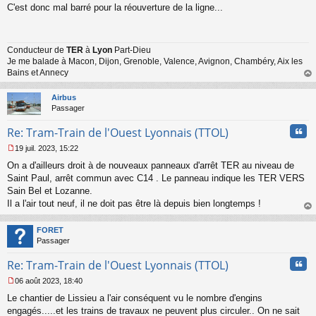
C'est donc mal barré pour la réouverture de la ligne...
e
s
s
a
Conducteur de
TER
à
Lyon
Part-Dieu
g
Je me balade à Macon, Dijon, Grenoble, Valence, Avignon, Chambéry, Aix les
e
n
Bains et Annecy
o
au
n
t
Airbus
l
Passager
u
Cita
Re: Tram-Train de l'Ouest Lyonnais (TTOL)
19 juil. 2023, 15:22
M
On a d'ailleurs droit à de nouveaux panneaux d'arrêt TER au niveau de
e
s
Saint Paul, arrêt commun avec C14 . Le panneau indique les TER VERS
s
Sain Bel et Lozanne.
a
Il a l'air tout neuf, il ne doit pas être là depuis bien longtemps !
g
au
e
t
n
FORET
o
Passager
n
Cita
l
Re: Tram-Train de l'Ouest Lyonnais (TTOL)
u
06 août 2023, 18:40
M
Le chantier de Lissieu a l'air conséquent vu le nombre d'engins
e
s
engagés.....et les trains de travaux ne peuvent plus circuler.. On ne sait