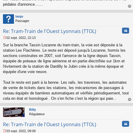
s
pédales d'annonce.......
s
au
a
t
large
g
Passager
e
n
Cita
Re: Tram-Train de l'Ouest Lyonnais (TTOL)
o
n
02 sept. 2022, 22:13
l
M
u
Sur la branche Tassin Lozanne du tram-train, la voie est déposée à la
e
s
station Les Flachères. Le reste est déposé jusqu'à Lozanne, hormis les
s
sections construites en 2007, soit l'amorce de la ligne depuis Tassin,
a
équipée de poteaux de ligne aérienne et en partie électrifiée sur 1km et
g
l'évitement de la station de Dardilly le Jubin crée à la même époque et
e
équipée d'une voie neuve.
n
o
n
Tout le reste est parti à la benne. Les rails, les traverses, les automates
l
de vente de tickets dans les stations, les mécanismes de passages à
u
niveau équipés de barrières automatiques et vérifiés périodiquement, tout
cela en état et homologué . On s'en fiche c'est la région qui paie...
au
t
Billy
Régulateur
Cita
Re: Tram-Train de l'Ouest Lyonnais (TTOL)
03 sept. 2022, 09:09