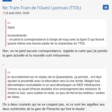
Cita
Re: Tram-Train de l'Ouest Lyonnais (TTOL)
15 août 2023, 19:00
M
e
s
s
Salut
a
g
Inconvénients :
e
- on perd la correspondance à Gorge de loup avec la ligne D qui fournit
n
quand même une bonne partie de la chalandise du TTOL
o
n
Non, on ne perd aucune correspondance, regarde la carte que j'ai postée :
l
la gare actuelle et la nouvelle sont mitoyennes.
u
-
le raccordement sur le viaduc de la Quarantaine, ça promet... et il faut
ajouter la proximité avec la bifurcation vers la rive droite. Malgré tout,
dénivellation souhaitable si on veut développer un RER Villefranche -
Vienne au quart d'heure doublée d'un prolongement des missions St
André le Gaz, sans oublier le reste, un peu de fret et les entrées / sorties
de Vaise...
On a deux courants qui ne se coupent pas, et ce sont les aiguilles aux
deux extrémités de la gare de Perrache qui font le boulot :