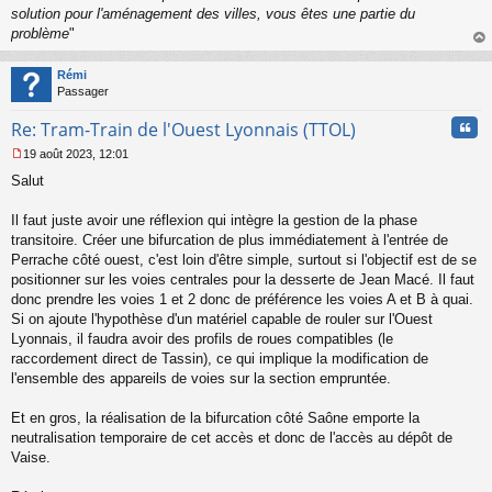
solution pour l'aménagement des villes, vous êtes une partie du
problème
"
au
t
Rémi
Passager
Cita
Re: Tram-Train de l'Ouest Lyonnais (TTOL)
19 août 2023, 12:01
M
Salut
e
s
s
Il faut juste avoir une réflexion qui intègre la gestion de la phase
a
transitoire. Créer une bifurcation de plus immédiatement à l'entrée de
g
Perrache côté ouest, c'est loin d'être simple, surtout si l'objectif est de se
e
positionner sur les voies centrales pour la desserte de Jean Macé. Il faut
n
o
donc prendre les voies 1 et 2 donc de préférence les voies A et B à quai.
n
Si on ajoute l'hypothèse d'un matériel capable de rouler sur l'Ouest
l
Lyonnais, il faudra avoir des profils de roues compatibles (le
u
raccordement direct de Tassin), ce qui implique la modification de
l'ensemble des appareils de voies sur la section empruntée.
Et en gros, la réalisation de la bifurcation côté Saône emporte la
neutralisation temporaire de cet accès et donc de l'accès au dépôt de
Vaise.