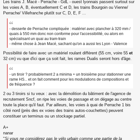
Les trains J. Macé - Perrache - GdL - ouest lyonnais passent surtout sur
les voies A, B, éventuellement C et D, les trains Bourgoin ou Vienne/
Perrache/ Villefranche plutôt sur C, D, E, F ...
- desserte de Perrache compliquée : matériel avec plancher à 320 mm /
quais à 550 mm donc non conforme pour l'accessibilité, ou alors en
spécialisant un quai au tram-train
- même chose à Jean Macé, sachant qu'on a aussi les Lyon - Valence
Possibilité de faire avec un matériel roulant différent (55 cm, voire 55
et
32 cm) vu que d'ici que ça soit fait, les rames Dualis seront hors d'âge.
- un tiroir ? probablement 2 a minima + un troisième pour stationner une
rame HS... et on fait comment pour les modulations de compositions et
de fréquence ?
2 ou 3 tiroirs si tu veux : avec la démolition du bâtiment de l'agence de
recrutement Sncf, on ripe les voies de passage et on dégage au centre
toute la place qu'il faut. Par ailleurs, les voies à quai de Perrache 1 bis
côté nord (près des ex voies des trains autos-couchettes) peuvent
constituer un terminus ou un stockage partiel.
A+
nanar
"
Si vous ne considérez pas le vélo urbain comme une partie de la