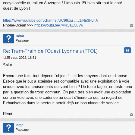
encyclopédie du rail en Auvergne / Limousin. Et bien sûr tout le coté
ouest de Lyon !
https://www.youtube.com/channel/UC99xju ... J1jNp3FLhA
Rhone-Océan >>>
https://youtu.be/7y4cJaLO3vw
au
t
Rémi
Passager
Cita
Re: Tram-Train de l'Ouest Lyonnais (TTOL)
25 sept. 2022, 16:51
M
Salut
e
s
s
Encore une fois, tout dépend l'objectif... et les moyens dont on dispose.
a
Est-ce que le but à atteindre est compatible avec une exploitation à voie
g
unique avec les croisements qui vont bien ? De toute façon, on reste tenu
e
par la question du tronc commun. On peut très bien avoir une exploitation
n
o
sur une voie avec une cadence au quart d'heure ce qui, au regard de
n
l'urbanisation dans le secteur, serait déjà un bon niveau de service.
l
u
Rémi
au
t
large
Passager