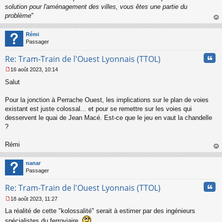
solution pour l'aménagement des villes, vous êtes une partie du
problème
"
au
t
Rémi
Passager
Cita
Re: Tram-Train de l'Ouest Lyonnais (TTOL)
16 août 2023, 10:14
M
Salut
e
s
s
Pour la jonction à Perrache Ouest, les implications sur le plan de voies
a
existant est juste colossal... et pour se remettre sur les voies qui
g
desservent le quai de Jean Macé. Est-ce que le jeu en vaut la chandelle
e
?
n
o
n
Rémi
l
au
u
t
nanar
Passager
Cita
Re: Tram-Train de l'Ouest Lyonnais (TTOL)
18 août 2023, 11:27
M
La réalité de cette "kolossalité" serait à estimer par des ingénieurs
e
s
spécialistes du ferroviaire.