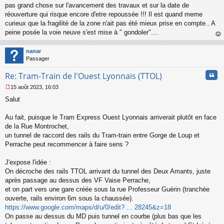
s
pas grand chose sur l'avancement des travaux et sur la date de
a
réouverture qui risque encore d'etre repoussée !!! Il est quand meme
g
curieux que la fragilité de la zone n'ait pas été mieux prise en compte.. A
e
peine posée la voie neuve s'est mise à " gondoler"....
n
o
au
n
t
nanar
l
Passager
u
Cita
Re: Tram-Train de l'Ouest Lyonnais (TTOL)
15 août 2023, 16:03
M
Salut
e
s
s
Au fait, puisque le Tram Express Ouest Lyonnais arriverait plutôt en face
a
de la Rue Montrochet,
g
un tunnel de raccord des rails du Tram-train entre Gorge de Loup et
e
Perrache peut recommencer à faire sens ?
n
o
n
J'expose l'idée :
l
On décroche des rails TTOL arrivant du tunnel des Deux Amants, juste
u
après passage au dessus des VF Vaise Perrache,
et on part vers une gare créée sous la rue Professeur Guérin (tranchée
ouverte, rails environ 6m sous la chaussée).
https://www.google.com/maps/d/u/0/edit? ... 28245&z=18
On passe au dessus du MD puis tunnel en courbe (plus bas que les