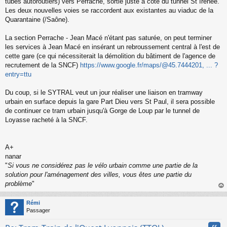
tubes autoroutiers) vers Perrache, sortie juste à côté du tunnel St Irénée.
Les deux nouvelles voies se raccordent aux existantes au viaduc de la
Quarantaine (/Saône).
La section Perrache - Jean Macé n'étant pas saturée, on peut terminer
les services à Jean Macé en insérant un rebroussement central à l'est de
cette gare (ce qui nécessiterait la démolition du bâtiment de l'agence de
recrutement de la SNCF)
https://www.google.fr/maps/@45.7444201, ... ?
entry=ttu
Du coup, si le SYTRAL veut un jour réaliser une liaison en tramway
urbain en surface depuis la gare Part Dieu vers St Paul, il sera possible
de continuer ce tram urbain jusqu'à Gorge de Loup par le tunnel de
Loyasse racheté à la SNCF.
A+
nanar
"
Si vous ne considérez pas le vélo urbain comme une partie de la
solution pour l'aménagement des villes, vous êtes une partie du
problème
"
au
t
Rémi
Passager
Cita