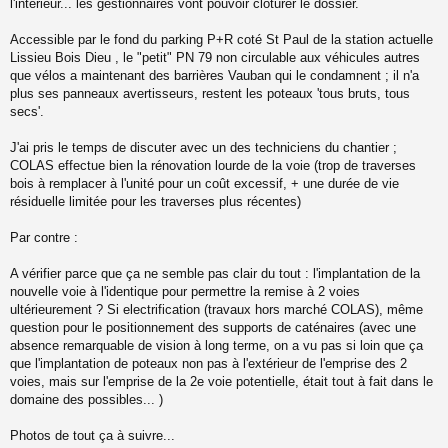
l'intérieur... les gestionnaires vont pouvoir clôturer le dossier.
Accessible par le fond du parking P+R coté St Paul de la station actuelle
Lissieu Bois Dieu , le "petit" PN 79 non circulable aux véhicules autres
que vélos a maintenant des barrières Vauban qui le condamnent ; il n'a
plus ses panneaux avertisseurs, restent les poteaux 'tous bruts, tous
secs'.
J'ai pris le temps de discuter avec un des techniciens du chantier ;
COLAS effectue bien la rénovation lourde de la voie (trop de traverses
bois à remplacer à l'unité pour un coût excessif, + une durée de vie
résiduelle limitée pour les traverses plus récentes)
Par contre :
A vérifier parce que ça ne semble pas clair du tout : l'implantation de la
nouvelle voie à l'identique pour permettre la remise à 2 voies
ultérieurement ? Si electrification (travaux hors marché COLAS), même
question pour le positionnement des supports de caténaires (avec une
absence remarquable de vision à long terme, on a vu pas si loin que ça
que l'implantation de poteaux non pas à l'extérieur de l'emprise des 2
voies, mais sur l'emprise de la 2e voie potentielle, était tout à fait dans le
domaine des possibles... )
Photos de tout ça à suivre...