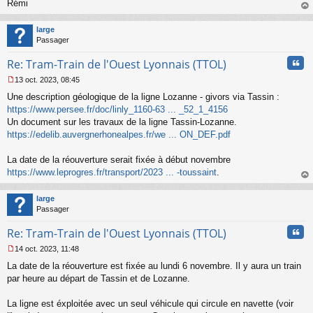
Rémi
au
t
large
Passager
Cita
Re: Tram-Train de l'Ouest Lyonnais (TTOL)
13 oct. 2023, 08:45
M
Une description géologique de la ligne Lozanne - givors via Tassin :
e
s
https://www.persee.fr/doc/linly_1160-63 ... _52_1_4156
s
Un document sur les travaux de la ligne Tassin-Lozanne.
a
https://edelib.auvergnerhonealpes.fr/we ... ON_DEF.pdf
g
e
La date de la réouverture serait fixée à début novembre
n
o
https://www.leprogres.fr/transport/2023 ... -toussaint
.
n
au
l
t
large
u
Passager
Cita
Re: Tram-Train de l'Ouest Lyonnais (TTOL)
14 oct. 2023, 11:48
M
La date de la réouverture est fixée au lundi 6 novembre. Il y aura un train
e
s
par heure au départ de Tassin et de Lozanne.
s
a
La ligne est éxploitée avec un seul véhicule qui circule en navette (voir
g