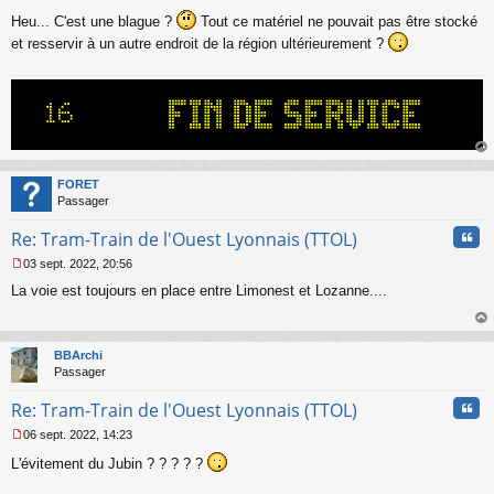
M
Heu... C'est une blague ?
Tout ce matériel ne pouvait pas être stocké
e
s
et resservir à un autre endroit de la région ultérieurement ?
s
a
g
e
n
o
n
au
l
t
FORET
u
Passager
Cita
Re: Tram-Train de l'Ouest Lyonnais (TTOL)
03 sept. 2022, 20:56
M
La voie est toujours en place entre Limonest et Lozanne....
e
s
s
au
a
t
BBArchi
g
Passager
e
n
Cita
Re: Tram-Train de l'Ouest Lyonnais (TTOL)
o
n
06 sept. 2022, 14:23
l
M
u
L'évitement du Jubin ? ? ? ? ?
e
s