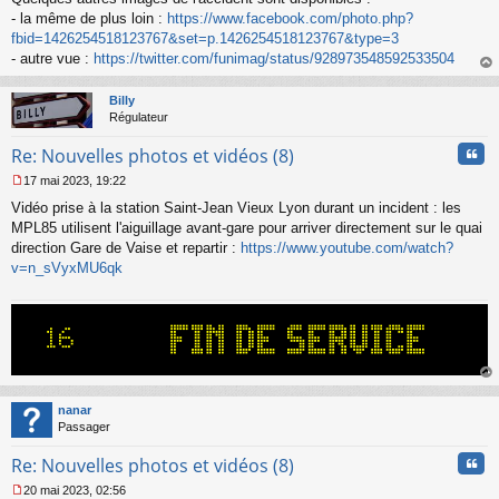
- la même de plus loin :
https://www.facebook.com/photo.php?
fbid=1426254518123767&set=p.1426254518123767&type=3
- autre vue :
https://twitter.com/funimag/status/928973548592533504
au
t
Billy
Régulateur
Cita
Re: Nouvelles photos et vidéos (8)
17 mai 2023, 19:22
M
Vidéo prise à la station Saint-Jean Vieux Lyon durant un incident : les
e
s
MPL85 utilisent l'aiguillage avant-gare pour arriver directement sur le quai
s
direction Gare de Vaise et repartir :
https://www.youtube.com/watch?
a
v=n_sVyxMU6qk
g
e
n
o
n
l
u
au
t
nanar
Passager
Cita
Re: Nouvelles photos et vidéos (8)
20 mai 2023, 02:56