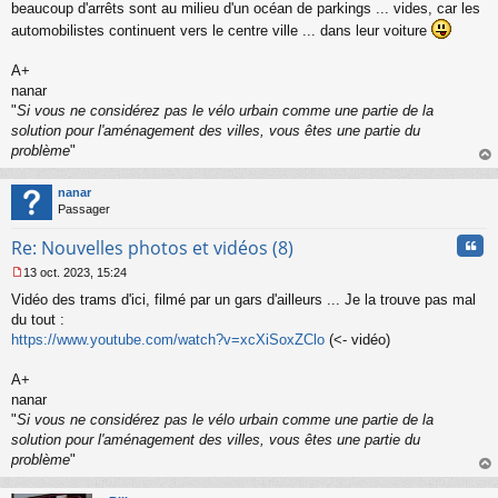
s
beaucoup d'arrêts sont au milieu d'un océan de parkings ... vides, car les
s
automobilistes continuent vers le centre ville ... dans leur voiture
a
g
A+
e
nanar
n
o
"
Si vous ne considérez pas le vélo urbain comme une partie de la
n
solution pour l'aménagement des villes, vous êtes une partie du
l
problème
"
u
au
t
nanar
Passager
Cita
Re: Nouvelles photos et vidéos (8)
13 oct. 2023, 15:24
M
Vidéo des trams d'ici, filmé par un gars d'ailleurs ... Je la trouve pas mal
e
s
du tout :
s
https://www.youtube.com/watch?v=xcXiSoxZClo
(<- vidéo)
a
g
A+
e
nanar
n
o
"
Si vous ne considérez pas le vélo urbain comme une partie de la
n
solution pour l'aménagement des villes, vous êtes une partie du
l
problème
"
u
au
t