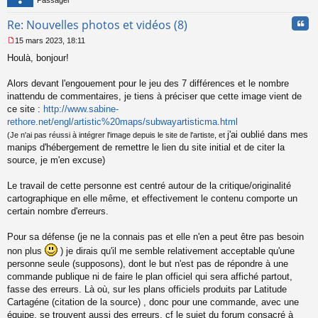
Passager
Cita
Re: Nouvelles photos et vidéos (8)
15 mars 2023, 18:11
M
Houlà, bonjour!
e
s
s
Alors devant l'engouement pour le jeu des 7 différences et le nombre
a
inattendu de commentaires, je tiens à préciser que cette image vient de
g
ce site :
http://www.sabine-
e
rethore.net/engl/artistic%20maps/subwayartisticma.html
n
o
j'ai oublié dans mes
(Je n'ai pas réussi à intégrer l'image depuis le site de l'artiste, et
n
manips d'hébergement de remettre le lien du site initial et de citer la
l
source, je m'en excuse)
u
Le travail de cette personne est centré autour de la critique/originalité
cartographique en elle même, et effectivement le contenu comporte un
certain nombre d'erreurs.
Pour sa défense (je ne la connais pas et elle n'en a peut être pas besoin
non plus
) je dirais qu'il me semble relativement acceptable qu'une
personne seule (supposons), dont le but n'est pas de répondre à une
commande publique ni de faire le plan officiel qui sera affiché partout,
fasse des erreurs. Là où, sur les plans officiels produits par Latitude
Cartagéne (citation de la source) , donc pour une commande, avec une
équipe, se trouvent aussi des erreurs, cf le sujet du forum consacré à