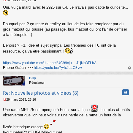
u
M
Oui, vu ça mardi avec le 2925 sur C4. Je n'avais pas capté la curiosité...
e
s
s
a
Pourquoi pas ? ça reste du trolley au lieu de les faire remplacer par du
g
gros mazout qui tousse (au passage, bus mazout qui ont l'air de défriser
e
à la métropole...)
n
o
n
Benoist > +1, idée et sujet sympa. Les trépanés des TC ont de la
l
ressource, ça va être passionnant !
u
https://www.youtube.com/channel/UC99xju ... J1jNp3FLhA
Rhone-Océan >>>
https://youtu.be/7y4cJaLO3vw
au
t
Billy
Régulateur
Cita
Re: Nouvelles photos et vidéos (8)
29 mars 2023, 23:16
M
e
Une rame MPL 75 est aperçue à Foch, sur la ligne
. Les plus attentifs
s
observeront que l'on peut voir sur une partie de la rame un bout de la
s
a
g
livrée historique orange
e
[youtube]vrRYafEHGHM[/youtube]