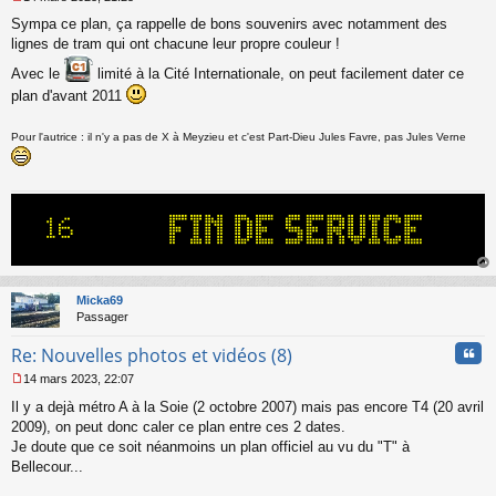
M
Sympa ce plan, ça rappelle de bons souvenirs avec notamment des
e
s
lignes de tram qui ont chacune leur propre couleur !
s
Avec le
limité à la Cité Internationale, on peut facilement dater ce
a
g
plan d'avant 2011
e
n
Pour l'autrice : il n'y a pas de X à Meyzieu et c'est Part-Dieu Jules Favre, pas Jules Verne
o
n
l
u
au
t
Micka69
Passager
Cita
Re: Nouvelles photos et vidéos (8)
14 mars 2023, 22:07
M
Il y a dejà métro A à la Soie (2 octobre 2007) mais pas encore T4 (20 avril
e
s
2009), on peut donc caler ce plan entre ces 2 dates.
s
Je doute que ce soit néanmoins un plan officiel au vu du "T" à
a
Bellecour...
g
e