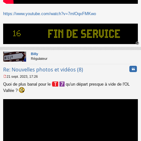
https://www.youtube.com/watch?v=7mlOqxFMKwo
au
t
Billy
Régulateur
Cita
Re: Nouvelles photos et vidéos (8)
21 sept. 2023, 17:26
M
Quoi de plus banal pour le
qu'un départ presque à vide de l'OL
e
s
Vallée ?
s
a
g
e
n
o
n
l
u