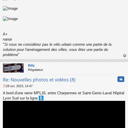
A+
nanar
"
Si vous ne considérez pas le vélo urbain comme une partie de la
solution pour l'aménagement des villes, vous êtes une partie du
problème
"
au
t
Billy
Régulateur
Cita
Re: Nouvelles photos et vidéos (8)
28 oct. 2023, 14:47
M
A bord d'une rame MPL16, entre Charpennes et Saint-Genis-Laval Hôpital
e
s
Lyon Sud sur la ligne
s
a
g
e
n
o
n