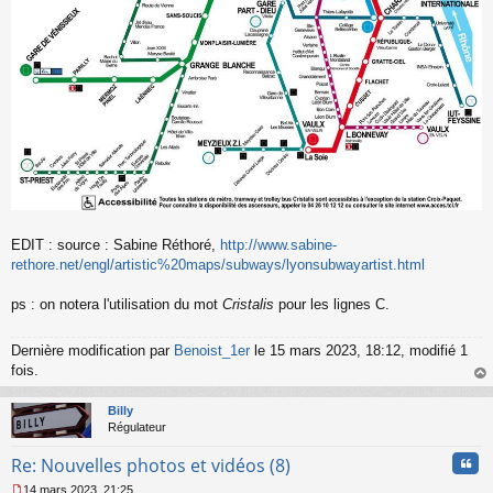
EDIT : source : Sabine Réthoré,
http://www.sabine-
rethore.net/engl/artistic%20maps/subways/lyonsubwayartist.html
ps : on notera l'utilisation du mot
Cristalis
pour les lignes C.
Dernière modification par
Benoist_1er
le 15 mars 2023, 18:12, modifié 1
fois.
au
t
Billy
Régulateur
Cita
Re: Nouvelles photos et vidéos (8)
14 mars 2023, 21:25