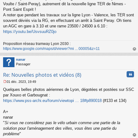
o
Voulte / Saint-Peray), autrement dit la nouvelle ligne TER de Nimes -
n
Pont Saint Esprit !
l
A noter que pendant les travaux sur la ligne Lyon - Valence, les TER sont
u
souvent déviés via la RG, en effectuant un arrêt à Saint Peray. Oh tiens
un AGC en gare à 3.10 et une rame 23500 / 24500 à 6.10 :
https://youtu.be/UsvsuuRZ0jo
Proposition réseau tramway Lyon 2030 :
https://www.google.com/maps/d/viewer?mi ... 00005&z=11
au
t
nanar
Passager
Cita
Re: Nouvelles photos et vidéos (8)
01 déc. 2023, 19:49
M
Quelques belles photos aériennes de Lyon, dégotées et postées sur SSC
e
s
par Xouxo et Garbougnat :
s
https://www.pss-archi.eu/forum/viewtopi ... 18#p890018
(#133 et 134)
a
g
A+
e
nanar
n
o
"
Si vous ne considérez pas le vélo urbain comme une partie de la
n
solution pour l'aménagement des villes, vous êtes une partie du
l
problème
"
u