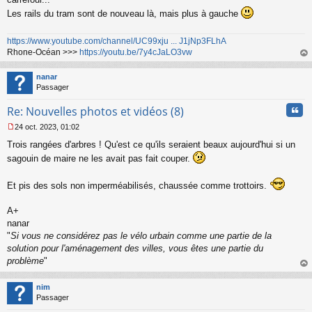
Les rails du tram sont de nouveau là, mais plus à gauche
https://www.youtube.com/channel/UC99xju ... J1jNp3FLhA
Rhone-Océan >>>
https://youtu.be/7y4cJaLO3vw
au
t
nanar
Passager
Cita
Re: Nouvelles photos et vidéos (8)
24 oct. 2023, 01:02
M
Trois rangées d'arbres ! Qu'est ce qu'ils seraient beaux aujourd'hui si un
e
s
sagouin de maire ne les avait pas fait couper.
s
a
Et pis des sols non imperméabilisés, chaussée comme trottoirs.
g
e
n
A+
o
nanar
n
"
Si vous ne considérez pas le vélo urbain comme une partie de la
l
solution pour l'aménagement des villes, vous êtes une partie du
u
problème
"
au
t
nim
Passager