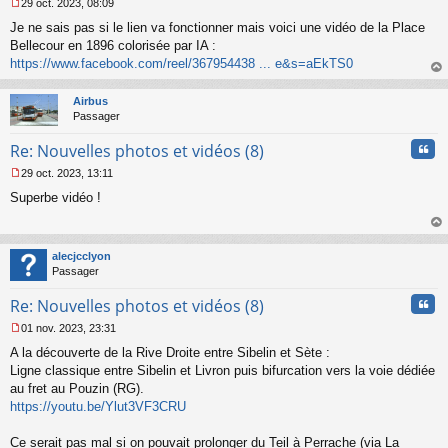
29 oct. 2023, 08:09
M
Je ne sais pas si le lien va fonctionner mais voici une vidéo de la Place
e
s
Bellecour en 1896 colorisée par IA :
s
https://www.facebook.com/reel/367954438 ... e&s=aEkTS0
a
au
g
t
Airbus
e
Passager
n
o
Cita
Re: Nouvelles photos et vidéos (8)
n
l
29 oct. 2023, 13:11
u
M
Superbe vidéo !
e
s
s
au
a
t
alecjcclyon
g
Passager
e
n
Cita
Re: Nouvelles photos et vidéos (8)
o
n
01 nov. 2023, 23:31
l
M
u
A la découverte de la Rive Droite entre Sibelin et Sète :
e
s
Ligne classique entre Sibelin et Livron puis bifurcation vers la voie dédiée
s
au fret au Pouzin (RG).
a
https://youtu.be/Ylut3VF3CRU
g
e
Ce serait pas mal si on pouvait prolonger du Teil à Perrache (via La
n