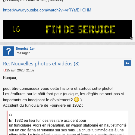
n
o
https://www.youtube.com/watch?v=vrRYafEHGHM
n
l
u
au
t
Benoist_1er
Passager
Cita
Re: Nouvelles photos et vidéos (8)
25 avr. 2023, 21:52
M
Bonjour,
e
s
s
peut être connaissez vous cette histoire et surtout cette photo!
a
Les éraflures sur le bâtit font peur (quoique, les dégâts ne sont pas si
g
importants en imaginant le dévalement?
)
e
Accident du funiculaire de Fourviére en 1932 :
n
o
n
l
En 1932 eu lieu l'un des très rare accident pour
u
un funiculaire. Alors en réparation, un wagon stationné en haut et monté
sur un cric lâcha et retomba sur ses rails. La chute fut immédiate à une