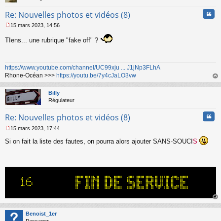
Cita
Re: Nouvelles photos et vidéos (8)
15 mars 2023, 14:56
M
e
TIens... une rubrique "fake off" ?
s
s
a
https://www.youtube.com/channel/UC99xju ... J1jNp3FLhA
g
Rhone-Océan >>>
https://youtu.be/7y4cJaLO3vw
e
n
au
o
t
Billy
n
Régulateur
l
u
Cita
Re: Nouvelles photos et vidéos (8)
15 mars 2023, 17:44
M
Si on fait la liste des fautes, on pourra alors ajouter SANS-SOUCI
S
e
s
s
a
g
e
n
o
n
au
l
t
Benoist_1er
u