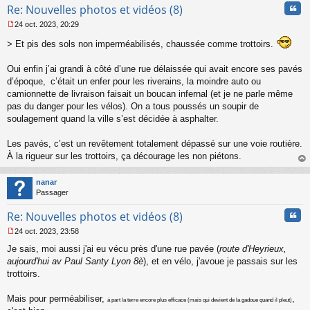
Cita
Re: Nouvelles photos et vidéos (8)
24 oct. 2023, 20:29
M
e
> Et pis des sols non imperméabilisés, chaussée comme trottoirs.
s
s
Oui enfin j’ai grandi à côté d’une rue délaissée qui avait encore ses pavés
a
d’époque, c’était un enfer pour les riverains, la moindre auto ou
g
camionnette de livraison faisait un boucan infernal (et je ne parle même
e
n
pas du danger pour les vélos). On a tous poussés un soupir de
o
soulagement quand la ville s’est décidée à asphalter.
n
l
Les pavés, c’est un revêtement totalement dépassé sur une voie routière.
u
À la rigueur sur les trottoirs, ça décourage les non piétons.
au
t
nanar
Passager
Cita
Re: Nouvelles photos et vidéos (8)
24 oct. 2023, 23:58
M
Je sais, moi aussi j'ai eu vécu près d'une rue pavée (
route d'Heyrieux,
e
s
aujourd'hui av Paul Santy Lyon 8è
), et en vélo, j'avoue je passais sur les
s
trottoirs.
a
g
Mais pour perméabiliser,
,
à part la terre encore plus efficace (mais qui devient de la gadoue quand il pleut)
e