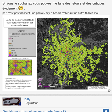
n
Si vous le souhaitez vous pouvez me faire des retours et des critiques
l
évidement
.
u
ps : c'est pas vraiment une photo > si y a besoin d'aller sur un autre fil dites moi.
au
t
Billy
Régulateur
Cita
Re: Nouvelles photos et vidéos (8)