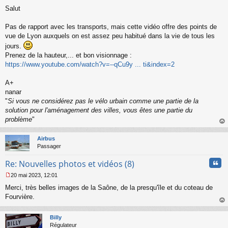
M
Salut
e
s
s
Pas de rapport avec les transports, mais cette vidéo offre des points de
a
vue de Lyon auxquels on est assez peu habitué dans la vie de tous les
g
jours.
e
Prenez de la hauteur,... et bon visionnage :
n
o
https://www.youtube.com/watch?v=--qCu9y ... ti&index=2
n
l
A+
u
nanar
"
Si vous ne considérez pas le vélo urbain comme une partie de la
solution pour l'aménagement des villes, vous êtes une partie du
problème
"
au
t
Airbus
Passager
Cita
Re: Nouvelles photos et vidéos (8)
20 mai 2023, 12:01
M
Merci, très belles images de la Saône, de la presqu'île et du coteau de
e
s
Fourvière.
s
au
a
t
Billy
g
Régulateur
e