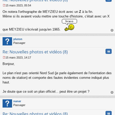
15 mars 2023, 05:54
M
On notera l'orthographe de MEYZIEU écrit avec un
Z
à la fin.
e
s
Même si ils avaient voulu mettre une touche d'histoire, c'était avec un X
s
a
g
que MEYZIEU s'écrivait jusqu'en 1965.
e
au
n
t
o
pluton
n
Passager
l
Cita
u
Re: Nouvelles photos et vidéos (8)
15 mars 2023, 14:17
M
Bonjour,
e
s
s
Le plan n'est pas orienté Nord Sud (je parle également de l'orientation des
a
noms de station) et comporte des fautes évidentes comme indiqué plus
g
haut.
e
n
o
Je doute que ce soit un plan officiel... peut être un projet ?
n
au
l
t
nanar
u
Passager
Cita
Re: Nouvelles photos et vidéos (8)