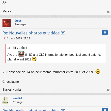
A+
n
o
n
Micka
l
au
u
t
Jules
Passager
Cita
Re: Nouvelles photos et vidéos (8)
14 mars 2023, 22:23
M
e
Billy a écrit :
s
s
Avec le
limité à la Cité Internationale, on peut facilement dater ce
a
plan d'avant 2011
g
e
n
o
Vu l'absence de T4 on peut même remonter entre 2006 et 2009.
n
l
Chocolatine
u
Euskal Herria
au
t
corail69
Passager
Cita
Re: Nouvelles photos et vidéos (8)