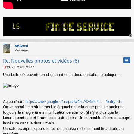
au
t
BBArchi
Passager
Cita
Re: Nouvelles photos et vidéos (8)
23 oct. 2023, 23:47
M
Une belle découverte en cherchant de la documentation graphique...
e
s
s
a
g
e
Aujourd'hui :
https://www.google.fr/maps/@45.742458,4 ... ?entry=ttu
n
o
On reconnaît le petit immeuble à gauche sur la carte postale ancienne,
n
toujours là malgré une simplification de son toit (il n'y a plus que la
l
lucarne centrale) et l'immeuble juste après. Un immeuble récent a occupé
u
la césure dans le tissu urbain...
Un café occupe toujours le rez de chaussée de l'immeuble à droite au
carrefour...