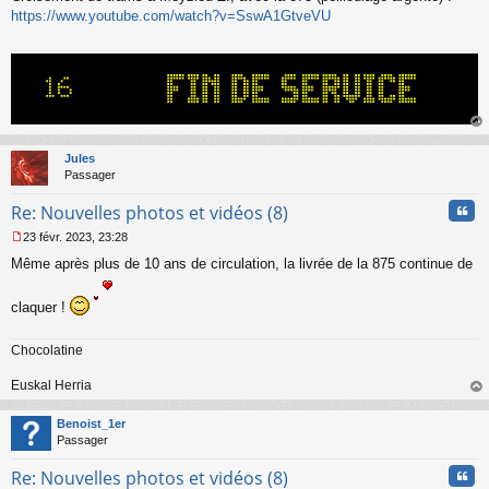
s
https://www.youtube.com/watch?v=SswA1GtveVU
s
a
g
e
n
o
n
au
l
t
Jules
u
Passager
Cita
Re: Nouvelles photos et vidéos (8)
23 févr. 2023, 23:28
M
Même après plus de 10 ans de circulation, la livrée de la 875 continue de
e
s
s
claquer !
a
g
e
Chocolatine
n
o
Euskal Herria
n
au
l
t
Benoist_1er
u
Passager
Cita
Re: Nouvelles photos et vidéos (8)