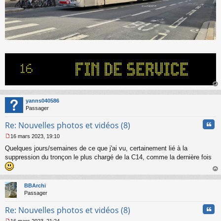
au
t
yanns040586
Passager
Cita
Re: Nouvelles photos et vidéos (8)
16 mars 2023, 19:10
M
Quelques jours/semaines de ce que j'ai vu, certainement lié à la
e
s
suppression du tronçon le plus chargé de la C14, comme la dernière fois
s
a
au
g
t
BBArchi
e
Passager
n
o
Cita
Re: Nouvelles photos et vidéos (8)
n
l
16 mars 2023, 21:24