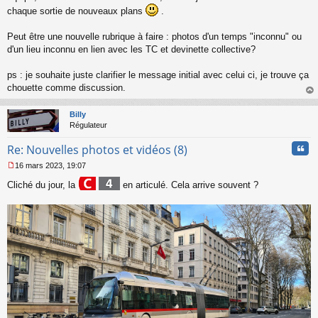
chaque sortie de nouveaux plans
.
Peut être une nouvelle rubrique à faire : photos d'un temps "inconnu" ou
d'un lieu inconnu en lien avec les TC et devinette collective?
ps : je souhaite juste clarifier le message initial avec celui ci, je trouve ça
chouette comme discussion.
au
t
Billy
Régulateur
Cita
Re: Nouvelles photos et vidéos (8)
16 mars 2023, 19:07
M
e
Cliché du jour, la
en articulé. Cela arrive souvent ?
s
s
a
g
e
n
o
n
l
u