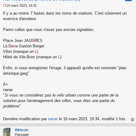
15 mars 2023, 14:31
M
Il y a au moins 7 fautes dans les noms de stations. C'est sûrement un
e
s
exercice d'amateur.
s
a
Parmi celles que vous n'avez pas encore signalées;
g
e
Place Jean JAU
N
RES
n
o
La Do
n
a Gaston Berger
n
Vilon (manque un
L
)
l
Hôtel de Vile-Bron (manque un
L
)
u
Enfin, si vous enregistrez l'image, il apparaît qu'elle est nommée "plan
artistique.jpeg"
A+
nanar
"
Si vous ne considérez pas le vélo urbain comme une partie de la
solution pour l'aménagement des villes, vous êtes une partie du
problème
"
Dernière modification par
nanar
le 16 mars 2023, 19:34, modifié 1 fois.
au
t
BBArchi
Passager