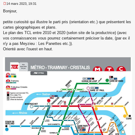
14 mars 2023, 19:31
M
Bonjour,
e
s
s
petite curiosité qui illustre le parti pris (orientation etc.) que présentent les
a
cartes géographiques et plans.
g
Le plan des TCL entre 2010 et 2020 (selon site de la productrice) (avec
e
vos connaissances vous pourrez certainement préciser la date, (par ex il
n
o
n'y a pas Meyzieu : Les Panettes etc.)).
n
Orienté avec l'ouest en haut.
l
u