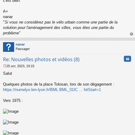
c'est bien.
n
o
n
A+
l
nanar
u
"
Si vous ne considérez pas le vélo urbain comme une partie de la
solution pour l'aménagement des villes, vous êtes une partie du
problème
"
au
t
nanar
Passager
Cita
Re: Nouvelles photos et vidéos (8)
25 oct. 2023, 19:15
M
Salut
e
s
s
Quelques photos de la place Tolosan, lors de son dégagement :
a
https://numelyo.bm-lyon.fr/BML:BML_01IC ... hitStart=1
g
e
Vers 1975 :
n
o
n
l
u