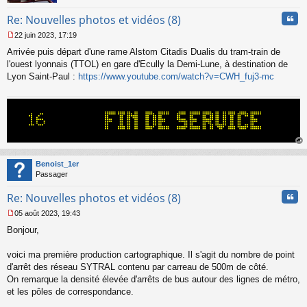
n
Cita
Re: Nouvelles photos et vidéos (8)
o
n
22 juin 2023, 17:19
l
M
u
Arrivée puis départ d'une rame Alstom Citadis Dualis du tram-train de
e
s
l'ouest lyonnais (TTOL) en gare d'Ecully la Demi-Lune, à destination de
s
Lyon Saint-Paul :
https://www.youtube.com/watch?v=CWH_fuj3-mc
a
g
e
n
o
n
l
au
u
t
Benoist_1er
Passager
Cita
Re: Nouvelles photos et vidéos (8)
05 août 2023, 19:43
M
Bonjour,
e
s
s
voici ma première production cartographique. Il s'agit du nombre de point
a
d'arrêt des réseau SYTRAL contenu par carreau de 500m de côté.
g
On remarque la densité élevée d'arrêts de bus autour des lignes de métro,
e
et les pôles de correspondance.
n
o