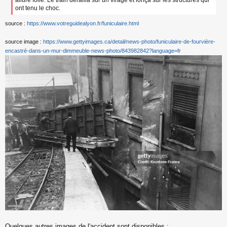
allure folle. Le train dérailla sur un virage et fonça sur les structures qui
ont tenu le choc.
source :
https://www.votreguidealyon.fr/funiculaire.html
source image :
https://www.gettyimages.ca/detail/news-photo/funiculaire-de-fourvière-
encastré-dans-un-mur-dimmeuble-news-photo/843982842?language=fr
Quelques autres images de l'accident sont disponibles :