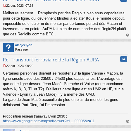
22 oct. 2023, 07:38
M
Malheureusement… Remplacés par des Regiolis bien sous capacitaires
e
s
pour cette ligne, qui deviennent blindés à éclater (tous le monde debout,
s
impossible de circuler ni de monter par certaines portes) dès Macon et
a
inversement en pointe. AuRA fait bien de commander des Regio2N plutôt
g
que des Regiolis comme BFC..
e
au
n
t
o
alecjcclyon
n
Passager
l
u
Cita
Re: Transport ferroviaire de la Région AURA
22 oct. 2023, 09:22
M
Certaines personnes doivent se reporter sur la ligne Vienne / Mâcon, la
e
s
ligne circule avec des 23500 / 24500 plus capacitaires. L'avantage est
s
que cette ligne dessert Jean Macé, Perrache et Vaise (correspondance
a
métro A, B, D, T1 et T2). D'ailleurs cette ligne est en UM2 en HP, sur le
g
Valence - Lyon (via Jean Macé) il y a même des UM3.
e
La gare de Jean Macé accueille de plus en plus de monde, les gens
n
o
délaissent Part Dieu, j'ai l'impression.
n
l
Proposition réseau tramway Lyon 2030 :
u
https://www.google.com/maps/d/viewer?mi ... 00005&z=11
au
t