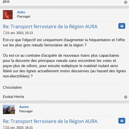
o
plus
n
au
l
t
Jules
u
Passager
Cita
Re: Transport ferroviaire de la Région AURA
21 oct. 2023, 15:13
M
Est-ce que l'objectif est uniquement d'augmenter la fréquentation et l'offre
e
s
sur les plus gros nœuds ferroviaires de la région ?
s
a
Ou est-ce au contraire d'acquérir de nouveaux trains plus capacitaires
g
pour la desserte des principaux nœuds sans encombrer les voies et
e
payer plus de sillons, pour ensuite redéployer le matériel roulant ainsi
n
o
libéré sur des lignes actuellement moins desservies (au hasard des lignes
n
non-électrifiées) ?
l
u
Chocolatine
Euskal Herria
au
t
Auron
Passager
Cita
Re: Transport ferroviaire de la Région AURA
21 oct. 2023, 16:21