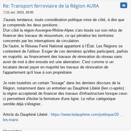
Cita
Re: Transport ferroviaire de la Région AURA
21 oct. 2023, 18:05
M
J'aurais tendance, toute considération politique mise de côté, à dire que
e
s
je comprends les deux positions :
s
D'un côté la région Auvergne-Rhône-Alpes s'arc-boute sur son refus de
a
financer des travaux de réouverture, ce qui pénalise les territoires
g
concernés par les interruptions de circulation.
e
De l'autre, le Réseau Ferré National appartient à l’État. Les Régions se
n
o
contentent de l'utiliser. Exiger de ces dernières qu'elles participent, parfois
n
en majorité, au financement des travaux de rénovation du réseau sans
l
avoir de mot à dire ensuite est une aberration. C'est comme si un
u
locataire devait payer en majorité les travaux de rénovation de
l'appartement qu'il loue à son propriétaire.
Je note toutefois un certain "lissage" dans les derniers discours de la
Région, notamment dans un entretien au Dauphiné Libéré (lien ci-après) :
la région accepterait de financer des travaux d'infrastructure lorsque ceux-
ci permettent d'éviter la fermeture d'une ligne. Le refus catégorique
semble déjà s'éloigner...
Article du Dauphiné Libéré :
https://www.ledauphine.com/politique/20 ...
les-trains