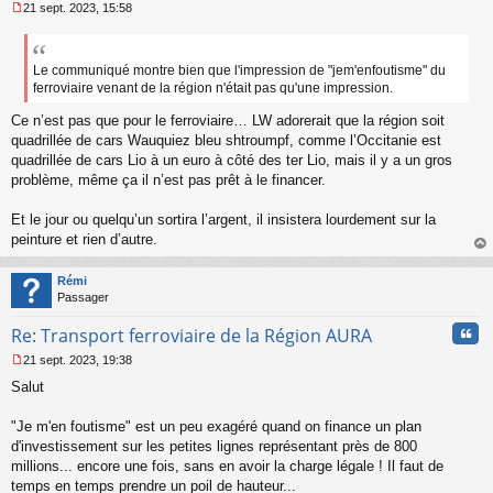
21 sept. 2023, 15:58
M
e
s
s
Le communiqué montre bien que l'impression de "jem'enfoutisme" du
a
ferroviaire venant de la région n'était pas qu'une impression.
g
e
Ce n’est pas que pour le ferroviaire… LW adorerait que la région soit
n
quadrillée de cars Wauquiez bleu shtroumpf, comme l’Occitanie est
o
quadrillée de cars Lio à un euro à côté des ter Lio, mais il y a un gros
n
problème, même ça il n’est pas prêt à le financer.
l
u
Et le jour ou quelqu’un sortira l’argent, il insistera lourdement sur la
peinture et rien d’autre.
au
t
Rémi
Passager
Cita
Re: Transport ferroviaire de la Région AURA
21 sept. 2023, 19:38
M
Salut
e
s
s
"Je m'en foutisme" est un peu exagéré quand on finance un plan
a
d'investissement sur les petites lignes représentant près de 800
g
millions... encore une fois, sans en avoir la charge légale ! Il faut de
e
temps en temps prendre un poil de hauteur...
n