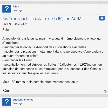
au
t
Rémi
Passager
Cita
Re: Transport ferroviaire de la Région AURA
21 oct. 2023, 23:34
M
Salut
e
s
s
A approfondir par la suite, mais il y a quand même plusieurs enjeux qui
a
s'emboîtent :
g
- augmenter la capacité d'emport des circulations existantes
e
- ajouter des circulations, notamment dans la perspective d'une cadence
n
o
au quart d'heure en pointe
n
- remplacer les Corail
l
- potentiellement redistribuer les flottes (réaffecter les TER2Nng sur leur
u
domaine de pertinence et les remplacer par le successeur des Corail sur
les liaisons intervilles qu'elles assurent)
Mais 130 rames, cela semble effectivement beaucoup.
Rémi
au
t
ousseiniahamed
Passager