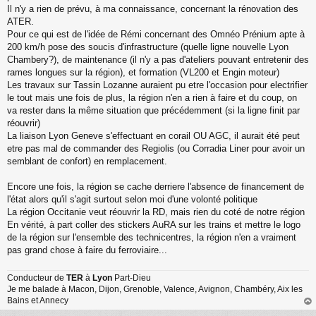
Il n'y a rien de prévu, à ma connaissance, concernant la rénovation des
n
o
ATER.
n
Pour ce qui est de l'idée de Rémi concernant des Omnéo Prénium apte à
l
200 km/h pose des soucis d'infrastructure (quelle ligne nouvelle Lyon
u
Chambery?), de maintenance (il n'y a pas d'ateliers pouvant entretenir des
rames longues sur la région), et formation (VL200 et Engin moteur)
Les travaux sur Tassin Lozanne auraient pu etre l'occasion pour electrifier
le tout mais une fois de plus, la région n'en a rien à faire et du coup, on
va rester dans la même situation que précédemment (si la ligne finit par
réouvrir)
La liaison Lyon Geneve s'effectuant en corail OU AGC, il aurait été peut
etre pas mal de commander des Regiolis (ou Corradia Liner pour avoir un
semblant de confort) en remplacement.
Encore une fois, la région se cache derriere l'absence de financement de
l'état alors qu'il s'agit surtout selon moi d'une volonté politique
La région Occitanie veut réouvrir la RD, mais rien du coté de notre région
En vérité, à part coller des stickers AuRA sur les trains et mettre le logo
de la région sur l'ensemble des technicentres, la région n'en a vraiment
pas grand chose à faire du ferroviaire...
Conducteur de
TER
à
Lyon
Part-Dieu
Je me balade à Macon, Dijon, Grenoble, Valence, Avignon, Chambéry, Aix les
Bains et Annecy
au