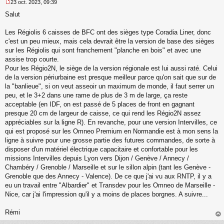
23 oct. 2023, 09:39
M
Salut
e
s
s
Les Régiolis 6 caisses de BFC ont des sièges type Coradia Liner, donc
a
c'est un peu mieux, mais cela devrait être la version de base des sièges
g
sur les Régiolis qui sont franchement "planche en bois" et avec une
e
assise trop courte.
n
o
Pour les Régio2N, le siège de la version régionale est lui aussi raté. Celui
n
de la version périurbaine est presque meilleur parce qu'on sait que sur de
l
la "banlieue", si on veut asseoir un maximum de monde, il faut serrer un
u
peu, et le 3+2 dans une rame de plus de 3 m de large, ça reste
acceptable (en IDF, on est passé de 5 places de front en gagnant
presque 20 cm de largeur de caisse, ce qui rend les Régio2N assez
appréciables sur la ligne R). En revanche, pour une version Intervilles, ce
qui est proposé sur les Omneo Premium en Normandie est à mon sens la
ligne à suivre pour une grosse partie des futures commandes, de sorte à
disposer d'un matériel électrique capacitaire et confortable pour les
missions Intervilles depuis Lyon vers Dijon / Genève / Annecy /
Chambéry / Grenoble / Marseille et sur le sillon alpin (tant les Genève -
Grenoble que des Annecy - Valence). De ce que j'ai vu aux RNTP, il y a
eu un travail entre "Albardier" et Transdev pour les Omneo de Marseille -
Nice, car j'ai l'impression qu'il y a moins de places borgnes. A suivre...
Rémi
au