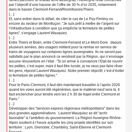
par l’objectif d’une hausse de l’offre de 30 % d’ici 2035, notamment
dans le bassin Clermont-Ferrand/Riom/Issoire/Thiers.
[....]
Et, sans entrer dans le détail, de citer le cas de Le Puy-Firminy ou
encore du secteur de Montluçon. "Je suis prêt à mettre de l’argent sur
l’infrastructure à condition que ça empêche la fermeture de petites
lignes", s’engage Laurent Wauquiez.
[....]
Entre Thiers et Boën, entre Clermont-Ferrand et Le Mont-Dore : depuis
plusieurs années, des usagers militent pour la remise en service de
trains de voyageurs sur certaines lignes auvergnates. Ils ne seront pas
satisfaits par le plan annoncé ce vendredi par la Région, qui n’envisage
aucune réouverture en l’état : "Si on arrive à convaincre l’Etat de rouvrir
les petites, c’est super, mais il faut être lucide, je ne veux pas faire rêver
les gens, répond Laurent Wauquiez. Notre premier objectif, c’est d’éviter
la fermeture de petites lignes."
[....]
Pour le Paris-Clermont, il faut dès maintenant travailler à l’après 2026
quand les voies auront été régénérées, que le matériel neuf sera là. Il
faut enclencher pour tendre vers les 2 h 30 de trajet entre Clermont et
Paris."
[....]
Développer des "services express régionaux métropolitains" dans les
plus grandes agglomérations : Laurent Wauquiez se dit "archi
favorable" à l’ambition du gouvernement. La Région Auvergne-Rhône-
Alpes soutient à l’heure actuelle les cinq projets identifiés sur son
territoire : Lyon, Grenoble, Chambéry, Saint-Etienne et Clermont-
Ferrand.