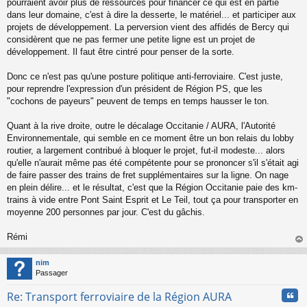
pourraient avoir plus de ressources pour financer ce qui est en partie
dans leur domaine, c'est à dire la desserte, le matériel... et participer aux
projets de développement. La perversion vient des affidés de Bercy qui
considèrent que ne pas fermer une petite ligne est un projet de
développement. Il faut être cintré pour penser de la sorte.
Donc ce n'est pas qu'une posture politique anti-ferroviaire. C'est juste,
pour reprendre l'expression d'un président de Région PS, que les
"cochons de payeurs" peuvent de temps en temps hausser le ton.
Quant à la rive droite, outre le décalage Occitanie / AURA, l'Autorité
Environnementale, qui semble en ce moment être un bon relais du lobby
routier, a largement contribué à bloquer le projet, fut-il modeste... alors
qu'elle n'aurait même pas été compétente pour se prononcer s'il s'était agi
de faire passer des trains de fret supplémentaires sur la ligne. On nage
en plein délire... et le résultat, c'est que la Région Occitanie paie des km-
trains à vide entre Pont Saint Esprit et Le Teil, tout ça pour transporter en
moyenne 200 personnes par jour. C'est du gâchis.
Rémi
au
t
nim
Passager
Cita
Re: Transport ferroviaire de la Région AURA