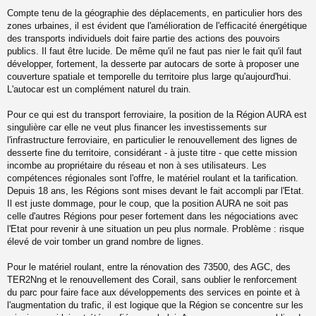
s
Compte tenu de la géographie des déplacements, en particulier hors des
a
zones urbaines, il est évident que l'amélioration de l'efficacité énergétique
g
des transports individuels doit faire partie des actions des pouvoirs
e
publics. Il faut être lucide. De même qu'il ne faut pas nier le fait qu'il faut
n
o
développer, fortement, la desserte par autocars de sorte à proposer une
n
couverture spatiale et temporelle du territoire plus large qu'aujourd'hui.
l
L'autocar est un complément naturel du train.
u
Pour ce qui est du transport ferroviaire, la position de la Région AURA est
singulière car elle ne veut plus financer les investissements sur
l'infrastructure ferroviaire, en particulier le renouvellement des lignes de
desserte fine du territoire, considérant - à juste titre - que cette mission
incombe au propriétaire du réseau et non à ses utilisateurs. Les
compétences régionales sont l'offre, le matériel roulant et la tarification.
Depuis 18 ans, les Régions sont mises devant le fait accompli par l'Etat.
Il est juste dommage, pour le coup, que la position AURA ne soit pas
celle d'autres Régions pour peser fortement dans les négociations avec
l'Etat pour revenir à une situation un peu plus normale. Problème : risque
élevé de voir tomber un grand nombre de lignes.
Pour le matériel roulant, entre la rénovation des 73500, des AGC, des
TER2Nng et le renouvellement des Corail, sans oublier le renforcement
du parc pour faire face aux développements des services en pointe et à
l'augmentation du trafic, il est logique que la Région se concentre sur les