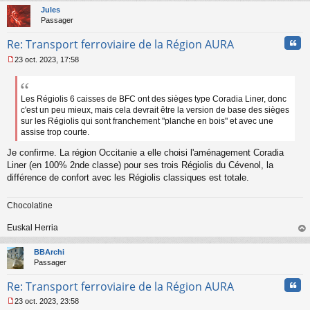
t
Jules
Passager
Cita
Re: Transport ferroviaire de la Région AURA
23 oct. 2023, 17:58
M
e
s
s
Les Régiolis 6 caisses de BFC ont des sièges type Coradia Liner, donc
a
c'est un peu mieux, mais cela devrait être la version de base des sièges
g
sur les Régiolis qui sont franchement "planche en bois" et avec une
e
assise trop courte.
n
o
Je confirme. La région Occitanie a elle choisi l'aménagement Coradia
n
Liner (en 100% 2nde classe) pour ses trois Régiolis du Cévenol, la
l
différence de confort avec les Régiolis classiques est totale.
u
Chocolatine
Euskal Herria
au
t
BBArchi
Passager
Cita
Re: Transport ferroviaire de la Région AURA
23 oct. 2023, 23:58
M