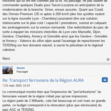
missions qui lui ont été confiées par la loi. Au passage, ne pas oublier de
commander quelques Dualis pour Tassin-Lozanne en anticipation de la
modernisation de la branche. Sinon, ennuis assurés. Quant aux Corail,
des Omneo Premium 135 m aptes à 200 km/h (des fois qu'elles roulent
sur la ligne nouvelle Lyon - Chambéry) pourraient être une solution
intéressante sur le plan coût / capacité / prestations, surtout en calquant
les aménagements sur la version normande. Une redistribution du parc de
sorte à équiper les missions intervilles de Lyon vers Marseille, Dijon,
Genève, Chambéry, Annecy et Grenoble ainsi que les Genève - Grenoble
et Annecy - Valence du sillon alpin aurait l'avantage de repositionner les
TER2Nng sur leur domaine naturel, à savoir le périurbain et le régional
caboteur.
Rémi
au
t
Auron
Passager
Cita
Re: Transport ferroviaire de la Région AURA
21 sept. 2023, 12:14
M
Le communiqué montre bien que l'impression de "jem'enfoutisme" du
e
s
ferroviaire venant de la région n'était pas qu'une impression.
s
La région parle de 2 Milliards, cela fait beaucoup en soit mais en grande
a
partie, ce budget correspond à la rénovation (plus que nécéssaire) du
g
parc AGC et TER2NG.
e