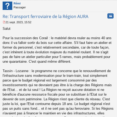
t
Rémi
Passager
Cita
Re: Transport ferroviaire de la Région AURA
21 sept. 2023, 15:52
M
Salut
e
s
s
Pour la succession des Corail : le matériel devra rouler au moins 40 ans
a
donc il va falloir sortir du bois sur cette affaire. S'il faut faire un atelier et
g
former du personnel, c'est relativement secondaire, car de toute façon,
e
c'est inhérent à toute évolution majeure du matériel roulant. Il ne s'agit
n
o
pas de faire un atelier particulier pour 5 rames, mais probablement pour
n
une quarantaine. C'est quand même différent.
l
u
Tassin - Lozanne : le programme ne concerne que le renouvellement de
l'infrastructure sans modernisation pour le tram-train, tout simplement
parce que le budget régional est largement consommé par des
investissements qui ne devraient pas être à la charge des Régions mais
de l'Etat... et de lui seul ! La Région ne reçoit aucune dotation ni ne
bénéficie d'aucune ressource fiscale pour se substituer à l'Etat sur le
devenir de son patrimoine. La Région n'est que cliente du réseau. C'est
juste la loi, que l'Etat contourne depuis 18 ans. Le budget régional n'est
pas un puits sans fond... et il ne sert pas qu'au ferroviaire. Si les Régions
n'avaient pas à financer le maintien en vie des infrastructures, elles