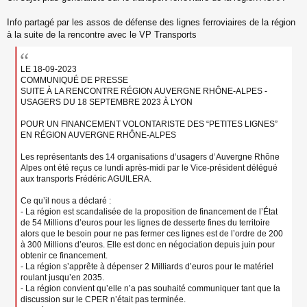
s
s
Info partagé par les assos de défense des lignes ferroviaires de la région
a
à la suite de la rencontre avec le VP Transports
g
e
n
LE 18-09-2023
o
COMMUNIQUÉ DE PRESSE
n
SUITE À LA RENCONTRE RÉGION AUVERGNE RHÔNE-ALPES -
l
u
USAGERS DU 18 SEPTEMBRE 2023 À LYON
POUR UN FINANCEMENT VOLONTARISTE DES “PETITES LIGNES”
EN RÉGION AUVERGNE RHÔNE-ALPES
Les représentants des 14 organisations d’usagers d’Auvergne Rhône
Alpes ont été reçus ce lundi après-midi par le Vice-président délégué
aux transports Frédéric AGUILERA.
Ce qu’il nous a déclaré :
- La région est scandalisée de la proposition de financement de l’État
de 54 Millions d’euros pour les lignes de desserte fines du territoire
alors que le besoin pour ne pas fermer ces lignes est de l’ordre de 200
à 300 Millions d’euros. Elle est donc en négociation depuis juin pour
obtenir ce financement.
- La région s’apprête à dépenser 2 Milliards d’euros pour le matériel
roulant jusqu’en 2035.
- La région convient qu’elle n’a pas souhaité communiquer tant que la
discussion sur le CPER n’était pas terminée.