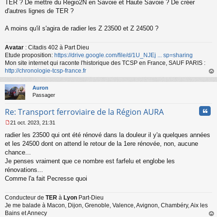
TER ? De mettre du Regio2N en Savoie et Haute Savoie ? De créer
d'autres lignes de TER ?
A moins qu'il s'agira de radier les Z 23500 et Z 24500 ?
Avatar
: Citadis 402 à Part Dieu
Etude proposition:
https://drive.google.com/file/d/1U_NJEj ... sp=sharing
Mon site internet qui raconte l'historique des TCSP en France, SAUF PARIS :
http://chronologie-tcsp-france.fr
au
t
Auron
Passager
Cita
Re: Transport ferroviaire de la Région AURA
21 oct. 2023, 21:31
M
radier les 23500 qui ont été rénové dans la douleur il y'a quelques années
e
s
et les 24500 dont on attend le retour de la 1ere rénovée, non, aucune
s
chance...
a
Je penses vraiment que ce nombre est farfelu et englobe les
g
rénovations...
e
Comme l'a fait Pecresse quoi
n
o
n
Conducteur de
TER
à
Lyon
Part-Dieu
l
Je me balade à Macon, Dijon, Grenoble, Valence, Avignon, Chambéry, Aix les
u
Bains et Annecy