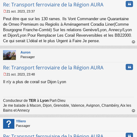
Cita
Re: Transport ferroviaire de la Région AURA
21 oct. 2023, 23:37
M
Peut être que sur les 130 rames. Ils Vont Commander une Quarantaine
e
s
de Omeo Premieum ou Regiolis à Aménagement Coradia Liner(Comme
s
Bourgogne Franche-Comté) Sur les relations Genève/Lyon, Annecy/Lyon
a
et Dijon/Lyon Pour Remplacer Les Corail Reverversibles et les BB22000.
g
Ce qui serait L'idéal et le plus Urgent à Faire Je pense.
e
au
n
t
o
Auron
n
Passager
l
u
Cita
Re: Transport ferroviaire de la Région AURA
21 oct. 2023, 23:48
M
Il n'y a plus de corail sur Dijon Lyon
e
s
s
a
Conducteur de
TER
à
Lyon
Part-Dieu
g
Je me balade à Macon, Dijon, Grenoble, Valence, Avignon, Chambéry, Aix les
e
n
Bains et Annecy
o
au
n
t
Ylliero
l
Passager
u
Cita
Re: Transport ferroviaire de la Région AURA