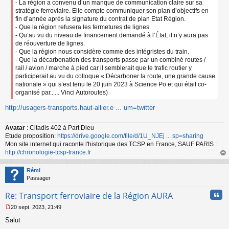
- La région a convenu d’un manque de communication claire sur sa
stratégie ferroviaire. Elle compte communiquer son plan d’objectifs en
fin d’année après la signature du contrat de plan Etat Région.
- Que la région refusera les fermetures de lignes.
- Qu’au vu du niveau de financement demandé à l’État, il n’y aura pas
de réouverture de lignes.
- Que la région nous considère comme des intégristes du train.
- Que la décarbonation des transports passe par un combiné routes /
rail / avion / marche à pied car il semblerait que le trafic routier y
participerait au vu du colloque « Décarboner la route, une grande cause
nationale » qui s’est tenu le 20 juin 2023 à Science Po et qui était co-
organisé par...... Vinci Autoroutes)
http://usagers-transports.haut-allier.e ... um=twitter
Avatar
: Citadis 402 à Part Dieu
Etude proposition:
https://drive.google.com/file/d/1U_NJEj ... sp=sharing
Mon site internet qui raconte l'historique des TCSP en France, SAUF PARIS :
http://chronologie-tcsp-france.fr
au
t
Rémi
Passager
Cita
Re: Transport ferroviaire de la Région AURA
20 sept. 2023, 21:49
M
Salut
e
s