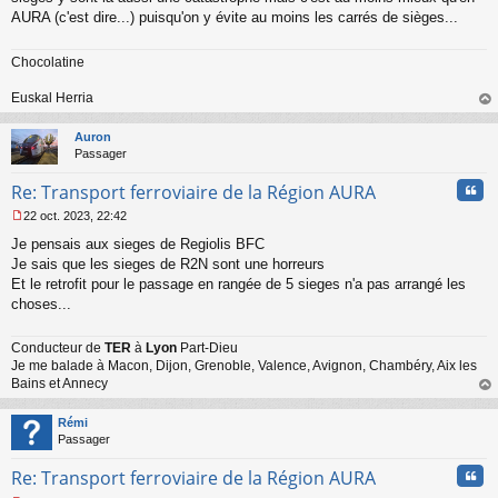
AURA (c'est dire...) puisqu'on y évite au moins les carrés de sièges...
Chocolatine
Euskal Herria
au
t
Auron
Passager
Cita
Re: Transport ferroviaire de la Région AURA
22 oct. 2023, 22:42
M
Je pensais aux sieges de Regiolis BFC
e
s
Je sais que les sieges de R2N sont une horreurs
s
Et le retrofit pour le passage en rangée de 5 sieges n'a pas arrangé les
a
choses...
g
e
n
Conducteur de
TER
à
Lyon
Part-Dieu
o
Je me balade à Macon, Dijon, Grenoble, Valence, Avignon, Chambéry, Aix les
n
Bains et Annecy
l
au
u
t
Rémi
Passager
Cita
Re: Transport ferroviaire de la Région AURA