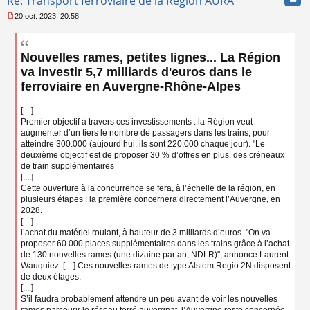
Re: Transport ferroviaire de la Région AURA
20 oct. 2023, 20:58
M
e
s
Nouvelles rames, petites lignes... La Région
s
a
va investir 5,7 milliards d'euros dans le
g
ferroviaire en Auvergne-Rhône-Alpes
e
n
o
[....]
n
Premier objectif à travers ces investissements : la Région veut
l
augmenter d’un tiers le nombre de passagers dans les trains, pour
u
atteindre 300.000 (aujourd’hui, ils sont 220.000 chaque jour). "Le
deuxième objectif est de proposer 30 % d’offres en plus, des créneaux
de train supplémentaires
[....]
Cette ouverture à la concurrence se fera, à l’échelle de la région, en
plusieurs étapes : la première concernera directement l’Auvergne, en
2028.
[....]
l’achat du matériel roulant, à hauteur de 3 milliards d’euros. "On va
proposer 60.000 places supplémentaires dans les trains grâce à l’achat
de 130 nouvelles rames (une dizaine par an, NDLR)", annonce Laurent
Wauquiez. [....] Ces nouvelles rames de type Alstom Regio 2N disposent
de deux étages.
[....]
S’il faudra probablement attendre un peu avant de voir les nouvelles
rames parcourir le réseau ferré auvergnat, l’Auvergne reste concernée