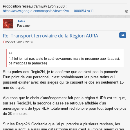
a
Proposition réseau tramway Lyon 2030 :
g
https://www.google.com/maps/d/viewer?mi ... 00005&z=11
e
n
au
o
t
Jules
n
Passager
l
u
Cita
Re: Transport ferroviaire de la Région AURA
22 oct. 2023, 22:36
M
e
s
s
[...] (et je n'ai pas testé le coté voyageurs mais je présume que là aussi,
a
ce n'est pas la panacée)
g
e
Si tu parles des Regio2N, je te confirme que ce n'est pas la panacée.
n
D'un point de vue personnel, c'est probablement les pires trains qui
o
puissent exister avec des sièges qui te cassent le dos en seulement 15
n
min de trajet.
l
u
Ajoutons que le choix d'aménagement fait par la région AURA est tel que,
sur ses Regio2N, la seconde classe se retrouve affublée d'un
aménagement de type RER totalement rédhibitoire pour tout trajet de plus
de 30 minutes.
Sur les Regio2N Occitanie que j'ai pu prendre à plusieurs reprises, les
sièges y sont là aussi une catastrophe mais c'est au moins mieux qu'en