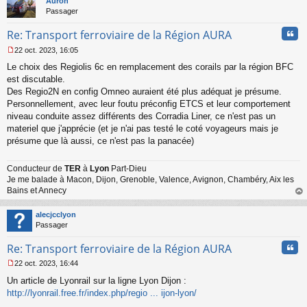
Auron
Passager
Cita
Re: Transport ferroviaire de la Région AURA
22 oct. 2023, 16:05
M
Le choix des Regiolis 6c en remplacement des corails par la région BFC
e
s
est discutable.
s
Des Regio2N en config Omneo auraient été plus adéquat je présume.
a
Personnellement, avec leur foutu préconfig ETCS et leur comportement
g
niveau conduite assez différents des Corradia Liner, ce n'est pas un
e
materiel que j'apprécie (et je n'ai pas testé le coté voyageurs mais je
n
o
présume que là aussi, ce n'est pas la panacée)
n
l
Conducteur de
TER
à
Lyon
Part-Dieu
u
Je me balade à Macon, Dijon, Grenoble, Valence, Avignon, Chambéry, Aix les
Bains et Annecy
au
t
alecjcclyon
Passager
Cita
Re: Transport ferroviaire de la Région AURA
22 oct. 2023, 16:44
M
Un article de Lyonrail sur la ligne Lyon Dijon :
e
s
http://lyonrail.free.fr/index.php/regio ... ijon-lyon/
s