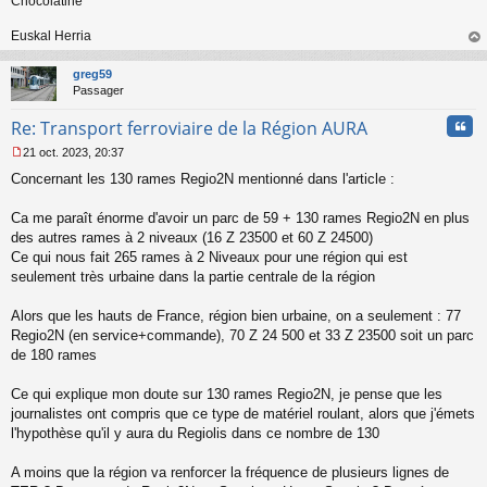
Chocolatine
Euskal Herria
au
t
greg59
Passager
Cita
Re: Transport ferroviaire de la Région AURA
21 oct. 2023, 20:37
M
Concernant les 130 rames Regio2N mentionné dans l'article :
e
s
s
Ca me paraît énorme d'avoir un parc de 59 + 130 rames Regio2N en plus
a
des autres rames à 2 niveaux (16 Z 23500 et 60 Z 24500)
g
Ce qui nous fait 265 rames à 2 Niveaux pour une région qui est
e
seulement très urbaine dans la partie centrale de la région
n
o
n
Alors que les hauts de France, région bien urbaine, on a seulement : 77
l
Regio2N (en service+commande), 70 Z 24 500 et 33 Z 23500 soit un parc
u
de 180 rames
Ce qui explique mon doute sur 130 rames Regio2N, je pense que les
journalistes ont compris que ce type de matériel roulant, alors que j'émets
l'hypothèse qu'il y aura du Regiolis dans ce nombre de 130
A moins que la région va renforcer la fréquence de plusieurs lignes de