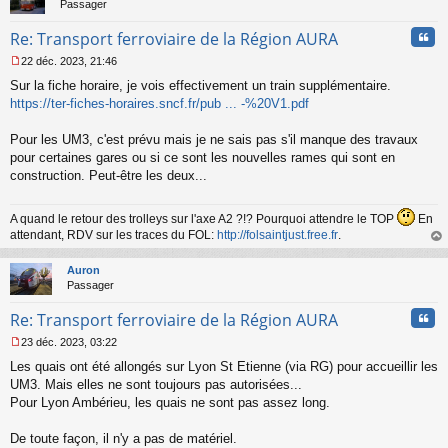
Passager
Cita
Re: Transport ferroviaire de la Région AURA
22 déc. 2023, 21:46
M
Sur la fiche horaire, je vois effectivement un train supplémentaire.
e
s
https://ter-fiches-horaires.sncf.fr/pub ... -%20V1.pdf
s
a
Pour les UM3, c'est prévu mais je ne sais pas s'il manque des travaux
g
pour certaines gares ou si ce sont les nouvelles rames qui sont en
e
construction. Peut-être les deux...
n
o
n
A quand le retour des trolleys sur l'axe A2 ?!? Pourquoi attendre le TOP
En
l
attendant, RDV sur les traces du FOL:
http://folsaintjust.free.fr
.
u
au
t
Auron
Passager
Cita
Re: Transport ferroviaire de la Région AURA
23 déc. 2023, 03:22
M
Les quais ont été allongés sur Lyon St Etienne (via RG) pour accueillir les
e
s
UM3. Mais elles ne sont toujours pas autorisées...
s
Pour Lyon Ambérieu, les quais ne sont pas assez long.
a
g
De toute façon, il n'y a pas de matériel.
e