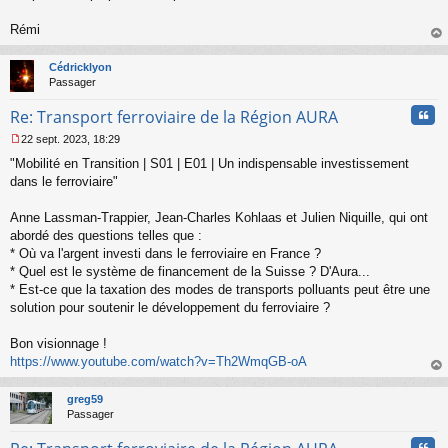
o
n
Rémi
l
au
u
t
Cédricklyon
Passager
Cita
Re: Transport ferroviaire de la Région AURA
22 sept. 2023, 18:29
M
"Mobilité en Transition | S01 | E01 | Un indispensable investissement
e
s
dans le ferroviaire"
s
a
Anne Lassman-Trappier, Jean-Charles Kohlaas et Julien Niquille, qui ont
g
abordé des questions telles que :
e
* Où va l'argent investi dans le ferroviaire en France ?
n
o
* Quel est le système de financement de la Suisse ? D'Aura...
n
* Est-ce que la taxation des modes de transports polluants peut être une
l
solution pour soutenir le développement du ferroviaire ?
u
Bon visionnage !
https://www.youtube.com/watch?v=Th2WmqGB-oA
au
t
greg59
Passager
Cita