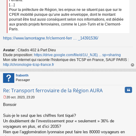
[....]
Pour la préfecture de Région, les enjeux ne se situent pas que sur le
CPER mobilité puisque qu’une autre enveloppe, dont le montant
pourrait être tout aussi conséquent selon nos informations, est dédiée
aux grands projets ferroviaires, comme le Lyon-Turin et le Clermont-
Paris.
https://www.lamontagne.fr/clermont-ferr ... _14391536/
Avatar
: Citadis 402 à Part Dieu
Etude proposition:
https://drive.google.com/file/d/1U_NJEj ... sp=sharing
Mon site internet qui raconte l'historique des TCSP en France, SAUF PARIS :
http://chronologie-tcsp-france.fr
au
t
fraberth
Passager
Cita
Re: Transport ferroviaire de la Région AURA
20 oct. 2023, 23:20
M
Bonsoir
e
s
s
Suis-je le seul que les chiffres font tiqué?
a
Un doublement de l’investissement pour « seulement » 36% de
g
voyageurs en plus, et d’ici 2035?
e
Rien que l’agglomération lyonnaise peut faire les 80000 voyageurs en
n