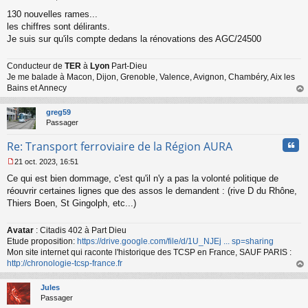
M
130 nouvelles rames...
e
s
les chiffres sont délirants.
s
Je suis sur qu'ils compte dedans la rénovations des AGC/24500
a
g
Conducteur de
TER
à
Lyon
Part-Dieu
e
Je me balade à Macon, Dijon, Grenoble, Valence, Avignon, Chambéry, Aix les
n
o
Bains et Annecy
n
au
l
t
greg59
u
Passager
Cita
Re: Transport ferroviaire de la Région AURA
21 oct. 2023, 16:51
M
Ce qui est bien dommage, c'est qu'il n'y a pas la volonté politique de
e
s
réouvrir certaines lignes que des assos le demandent : (rive D du Rhône,
s
Thiers Boen, St Gingolph, etc...)
a
g
Avatar
: Citadis 402 à Part Dieu
e
Etude proposition:
https://drive.google.com/file/d/1U_NJEj ... sp=sharing
n
o
Mon site internet qui raconte l'historique des TCSP en France, SAUF PARIS :
n
http://chronologie-tcsp-france.fr
l
au
u
t
Jules
Passager