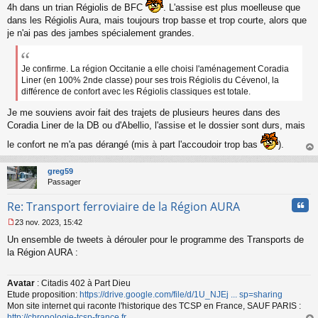
4h dans un trian Régiolis de BFC
. L'assise est plus moelleuse que
l
u
dans les Régiolis Aura, mais toujours trop basse et trop courte, alors que
je n'ai pas des jambes spécialement grandes.
Je confirme. La région Occitanie a elle choisi l'aménagement Coradia
Liner (en 100% 2nde classe) pour ses trois Régiolis du Cévenol, la
différence de confort avec les Régiolis classiques est totale.
Je me souviens avoir fait des trajets de plusieurs heures dans des
Coradia Liner de la DB ou d'Abellio, l'assise et le dossier sont durs, mais
le confort ne m'a pas dérangé (mis à part l'accoudoir trop bas
).
au
t
greg59
Passager
Cita
Re: Transport ferroviaire de la Région AURA
23 nov. 2023, 15:42
M
Un ensemble de tweets à dérouler pour le programme des Transports de
e
s
la Région AURA :
s
a
Avatar
: Citadis 402 à Part Dieu
g
Etude proposition:
https://drive.google.com/file/d/1U_NJEj ... sp=sharing
e
n
Mon site internet qui raconte l'historique des TCSP en France, SAUF PARIS :
o
http://chronologie-tcsp-france.fr