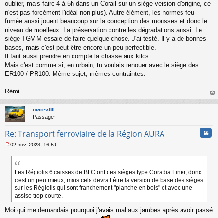
oublier, mais faire 4 à 5h dans un Corail sur un siège version d'origine, ce
g
n'est pas forcément l'idéal non plus). Autre élément, les normes feu-
e
fumée aussi jouent beaucoup sur la conception des mousses et donc le
n
o
niveau de moelleux. La préservation contre les dégradations aussi. Le
n
siège TGV-M essaie de faire quelque chose. J'ai testé. Il y a de bonnes
l
bases, mais c'est peut-être encore un peu perfectible.
u
Il faut aussi prendre en compte la chasse aux kilos.
Mais c'est comme si, en urbain, tu voulais renouer avec le siège des
ER100 / PR100. Même sujet, mêmes contraintes.
Rémi
au
t
man-x86
Passager
Cita
Re: Transport ferroviaire de la Région AURA
02 nov. 2023, 16:59
M
e
s
s
Les Régiolis 6 caisses de BFC ont des sièges type Coradia Liner, donc
a
c'est un peu mieux, mais cela devrait être la version de base des sièges
g
sur les Régiolis qui sont franchement "planche en bois" et avec une
e
assise trop courte.
n
o
Moi qui me demandais pourquoi j'avais mal aux jambes après avoir passé
n