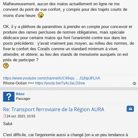
Malheureusement, aucun des matos actuellement en ligne ne me
e
s
convient du point de vue confort, y compris pour des trajets courts de
s
moins d'une heure.
a
g
OK, il y a pléthore de paramètres à prendre en compte pour concevoir et
e
produire des rames percluses de normes obligatoires, mais spéciale
n
o
dédicace pour certains matos qui font l'unanimité contre eux dans les
n
posts précédents : y'avait vraiment pas moyen, au milieu des normes, de
l
fixer le confort des Corails comme un standard minimum à viser,
u
atteindre, et obtenir, au lieu des stands de menuiserie auxquels on est
priés de participer ?
https://www.youtube.com/channel/UC99xju ... J1jNp3FLhA
Rhone-Océan >>>
https://youtu.be/7y4cJaLO3vw
au
t
Rémi
Passager
Cita
Re: Transport ferroviaire de la Région AURA
24 oct. 2023, 10:53
M
Salut
e
s
s
C'est difficile, car l'ergonomie aussi a changé (on a un peu tendance à
a