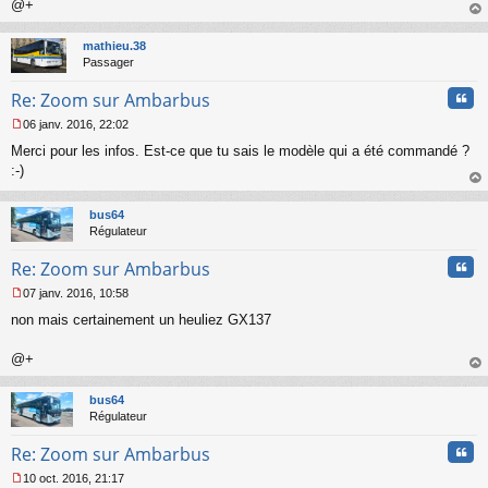
@+
au
t
mathieu.38
Passager
Cita
Re: Zoom sur Ambarbus
06 janv. 2016, 22:02
M
Merci pour les infos. Est-ce que tu sais le modèle qui a été commandé ?
e
s
:-)
s
au
a
t
bus64
g
Régulateur
e
n
Cita
Re: Zoom sur Ambarbus
o
n
07 janv. 2016, 10:58
l
M
u
non mais certainement un heuliez GX137
e
s
s
@+
a
au
g
t
bus64
e
Régulateur
n
o
Cita
Re: Zoom sur Ambarbus
n
l
10 oct. 2016, 21:17
u