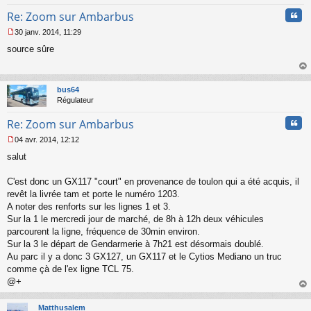
Cita
Re: Zoom sur Ambarbus
30 janv. 2014, 11:29
M
source sûre
e
s
s
au
a
t
bus64
g
Régulateur
e
n
Cita
Re: Zoom sur Ambarbus
o
n
04 avr. 2014, 12:12
l
M
u
salut
e
s
s
C'est donc un GX117 "court" en provenance de toulon qui a été acquis, il
a
revêt la livrée tam et porte le numéro 1203.
g
A noter des renforts sur les lignes 1 et 3.
e
Sur la 1 le mercredi jour de marché, de 8h à 12h deux véhicules
n
o
parcourent la ligne, fréquence de 30min environ.
n
Sur la 3 le départ de Gendarmerie à 7h21 est désormais doublé.
l
Au parc il y a donc 3 GX127, un GX117 et le Cytios Mediano un truc
u
comme çà de l'ex ligne TCL 75.
@+
au
t
Matthusalem