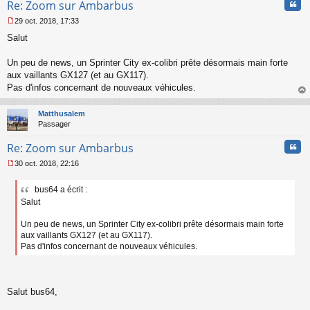
Cita
Re: Zoom sur Ambarbus
29 oct. 2018, 17:33
M
Salut
e
s
s
Un peu de news, un Sprinter City ex-colibri prête désormais main forte
a
aux vaillants GX127 (et au GX117).
g
Pas d'infos concernant de nouveaux véhicules.
e
au
n
t
o
Matthusalem
n
Passager
l
u
Cita
Re: Zoom sur Ambarbus
30 oct. 2018, 22:16
M
e
bus64 a écrit :
s
Salut
s
a
g
Un peu de news, un Sprinter City ex-colibri prête désormais main forte
e
aux vaillants GX127 (et au GX117).
n
Pas d'infos concernant de nouveaux véhicules.
o
n
l
u
Salut bus64,