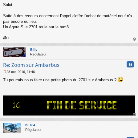
M
Salut
e
s
s
Suite à des recours concernant l'appel d'offre l'achat de matériel neuf n'a
a
pas encore eu lieu.
g
Un Agora S le 2701 roule sur le tam3.
e
n
o
@+
n
au
l
t
Billy
u
Régulateur
Cita
Re: Zoom sur Ambarbus
28 oct. 2016, 11:46
M
Tu pourrais nous faire une petite photo du 2701 sur Ambarbus ?
e
s
s
a
g
e
n
o
n
au
l
t
bus64
u
Régulateur