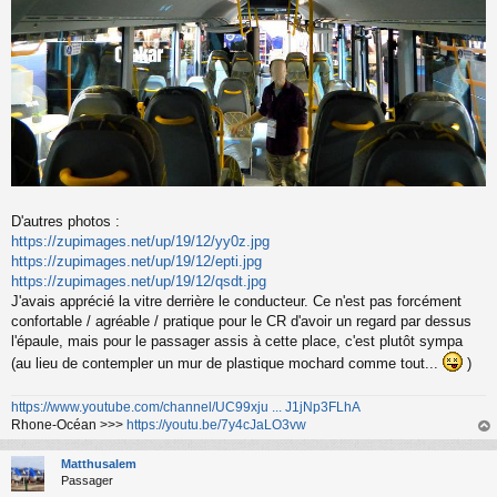
D'autres photos :
https://zupimages.net/up/19/12/yy0z.jpg
https://zupimages.net/up/19/12/epti.jpg
https://zupimages.net/up/19/12/qsdt.jpg
J'avais apprécié la vitre derrière le conducteur. Ce n'est pas forcément
confortable / agréable / pratique pour le CR d'avoir un regard par dessus
l'épaule, mais pour le passager assis à cette place, c'est plutôt sympa
(au lieu de contempler un mur de plastique mochard comme tout...
)
https://www.youtube.com/channel/UC99xju ... J1jNp3FLhA
Rhone-Océan >>>
https://youtu.be/7y4cJaLO3vw
au
t
Matthusalem
Passager