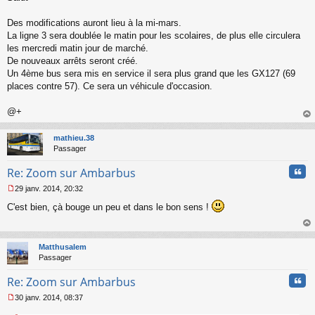
s
s
Des modifications auront lieu à la mi-mars.
a
La ligne 3 sera doublée le matin pour les scolaires, de plus elle circulera
g
les mercredi matin jour de marché.
e
De nouveaux arrêts seront créé.
n
o
Un 4ème bus sera mis en service il sera plus grand que les GX127 (69
n
places contre 57). Ce sera un véhicule d'occasion.
l
u
@+
au
t
mathieu.38
Passager
Cita
Re: Zoom sur Ambarbus
29 janv. 2014, 20:32
M
C'est bien, çà bouge un peu et dans le bon sens !
e
s
s
au
a
t
Matthusalem
g
Passager
e
n
Cita
Re: Zoom sur Ambarbus
o
n
30 janv. 2014, 08:37
l
M
u