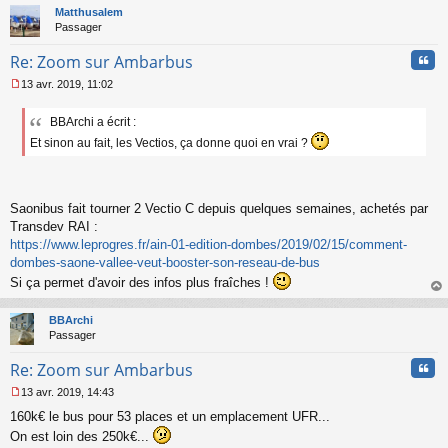
n
t
Matthusalem
l
Passager
u
Cita
Re: Zoom sur Ambarbus
13 avr. 2019, 11:02
M
e
BBArchi a écrit :
s
s
Et sinon au fait, les Vectios, ça donne quoi en vrai ?
a
g
e
n
Saonibus fait tourner 2 Vectio C depuis quelques semaines, achetés par
o
Transdev RAI :
n
https://www.leprogres.fr/ain-01-edition-dombes/2019/02/15/comment-
l
u
dombes-saone-vallee-veut-booster-son-reseau-de-bus
Si ça permet d'avoir des infos plus fraîches !
au
t
BBArchi
Passager
Cita
Re: Zoom sur Ambarbus
13 avr. 2019, 14:43
M
160k€ le bus pour 53 places et un emplacement UFR...
e
s
On est loin des 250k€...
s