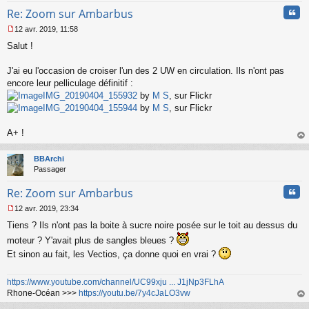
Cita
Re: Zoom sur Ambarbus
12 avr. 2019, 11:58
M
Salut !
e
s
s
J'ai eu l'occasion de croiser l'un des 2 UW en circulation. Ils n'ont pas
a
encore leur pelliculage définitif :
g
IMG_20190404_155932
by
M S
, sur Flickr
e
IMG_20190404_155944
by
M S
, sur Flickr
n
o
n
A+ !
l
au
u
t
BBArchi
Passager
Cita
Re: Zoom sur Ambarbus
12 avr. 2019, 23:34
M
Tiens ? Ils n'ont pas la boite à sucre noire posée sur le toit au dessus du
e
s
moteur ? Y'avait plus de sangles bleues ?
s
Et sinon au fait, les Vectios, ça donne quoi en vrai ?
a
g
e
https://www.youtube.com/channel/UC99xju ... J1jNp3FLhA
n
Rhone-Océan >>>
https://youtu.be/7y4cJaLO3vw
o
au