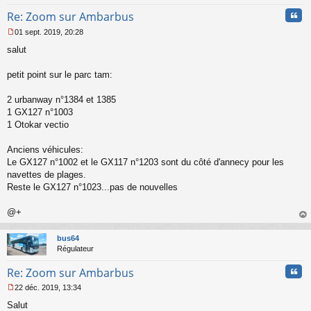
Cita
Re: Zoom sur Ambarbus
01 sept. 2019, 20:28
M
salut
e
s
s
petit point sur le parc tam:
a
g
2 urbanway n°1384 et 1385
e
1 GX127 n°1003
n
o
1 Otokar vectio
n
l
Anciens véhicules:
u
Le GX127 n°1002 et le GX117 n°1203 sont du côté d'annecy pour les
navettes de plages.
Reste le GX127 n°1023...pas de nouvelles
@+
au
t
bus64
Régulateur
Cita
Re: Zoom sur Ambarbus
22 déc. 2019, 13:34
M
Salut
e