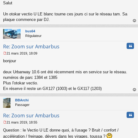
Salut
e
s
s
Un otokar vectio U LE blanc tourne ces jours ci sur le réseau tam. Sa
a
plaque commence par DJ.
g
au
e
t
n
bus64
o
Régulateur
n
Cita
l
Re: Zoom sur Ambarbus
u
21 mars 2019, 18:09
M
bonjour
e
s
s
deux Urbanway 10.6 ont été récemment mis en service sur le réseau.
a
numéros de parc 1384 et 1385
g
Plus l'otokar vectio.
e
En réserve il reste un GX127 (1003) et le GX117 (1203)
n
o
au
n
t
BBArchi
l
Passager
u
Cita
Re: Zoom sur Ambarbus
21 mars 2019, 18:55
M
Question : le Vectio U LE donne quoi, à l'usage ? Bruit / confort /
e
s
accélération / freinage, dévers dans les virages, toussa ?