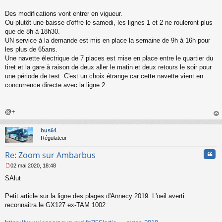
s
s
Des modifications vont entrer en vigueur.
a
Ou plutôt une baisse d'offre le samedi, les lignes 1 et 2 ne rouleront plus
g
que de 8h à 18h30.
e
UN service à la demande est mis en place la semaine de 9h à 16h pour
n
o
les plus de 65ans.
n
Une navette électrique de 7 places est mise en place entre le quartier du
l
tiret et la gare à raison de deux aller le matin et deux retours le soir pour
u
une période de test. C'est un choix étrange car cette navette vient en
concurrence directe avec la ligne 2.
@+
au
t
bus64
Régulateur
Cita
Re: Zoom sur Ambarbus
02 mai 2020, 18:48
M
SAlut
e
s
s
Petit article sur la ligne des plages d'Annecy 2019. L'oeil averti
a
reconnaitra le GX127 ex-TAM 1002
g
e