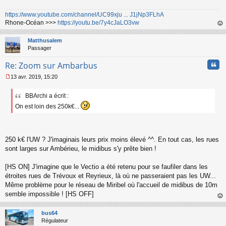
a
https://www.youtube.com/channel/UC99xju ... J1jNp3FLhA
g
Rhone-Océan >>>
https://youtu.be/7y4cJaLO3vw
e
n
au
o
t
Matthusalem
n
Passager
l
u
Cita
Re: Zoom sur Ambarbus
13 avr. 2019, 15:20
M
e
BBArchi a écrit :
s
s
On est loin des 250k€...
a
g
e
n
250 k€ l'UW ? J'imaginais leurs prix moins élevé ^^. En tout cas, les rues
o
sont larges sur Ambérieu, le midibus s'y prête bien !
n
l
u
[HS ON] J'imagine que le Vectio a été retenu pour se faufiler dans les
étroites rues de Trévoux et Reyrieux, là où ne passeraient pas les UW...
Même problème pour le réseau de Miribel où l'accueil de midibus de 10m
semble impossible ! [HS OFF]
au
t
bus64
Régulateur