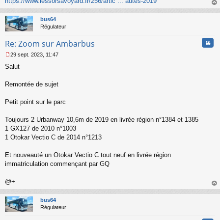
https://www.lessorsavoyard.fr/256/artic ... autes-2019
n
o
au
n
t
bus64
l
Régulateur
u
Cita
Re: Zoom sur Ambarbus
29 sept. 2023, 11:47
M
Salut
e
s
s
Remontée de sujet
a
g
Petit point sur le parc
e
n
o
Toujours 2 Urbanway 10,6m de 2019 en livrée région n°1384 et 1385
n
1 GX127 de 2010 n°1003
l
1 Otokar Vectio C de 2014 n°1213
u
Et nouveauté un Otokar Vectio C tout neuf en livrée région
immatriculation commençant par GQ
@+
au
t
bus64
Régulateur