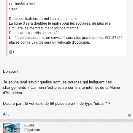
e
bus64 a écrit :
s
Salut
s
a
g
Des modifications auront lieu à la mi-mars.
e
La ligne 3 sera doublée le matin pour les scolaires, de plus elle
n
circulera les mercredi matin jour de marché.
o
De nouveaux arrêts seront créé.
n
Un 4ème bus sera mis en service il sera plus grand que les GX127 (69
l
places contre 57). Ce sera un véhicule d'occasion.
u
@+
Bonjour !
Je souhaiterai savoir quelles sont les sources qui indiquent ces
changements ? Car rien n'est précisé sur le site internet de la Mairie
d'Ambérieu.
D'autre part, le véhicule de 69 place sera-t-il de type "urbain" ?
A+.
au
t
bus64
Régulateur