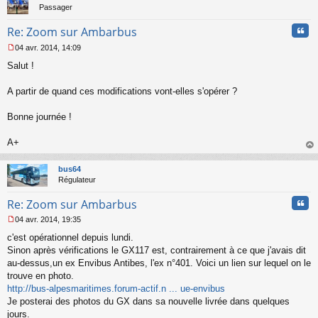
Passager
Cita
Re: Zoom sur Ambarbus
04 avr. 2014, 14:09
M
Salut !
e
s
s
A partir de quand ces modifications vont-elles s'opérer ?
a
g
Bonne journée !
e
n
o
A+
n
au
l
t
bus64
u
Régulateur
Cita
Re: Zoom sur Ambarbus
04 avr. 2014, 19:35
M
c'est opérationnel depuis lundi.
e
s
Sinon après vérifications le GX117 est, contrairement à ce que j'avais dit
s
au-dessus,un ex Envibus Antibes, l'ex n°401. Voici un lien sur lequel on le
a
trouve en photo.
g
http://bus-alpesmaritimes.forum-actif.n ... ue-envibus
e
Je posterai des photos du GX dans sa nouvelle livrée dans quelques
n
o
jours.