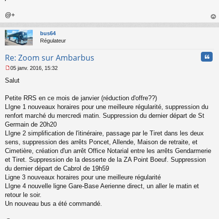
n
l
@+
u
au
t
bus64
Régulateur
Cita
Re: Zoom sur Ambarbus
05 janv. 2016, 15:32
M
Salut
e
s
s
Petite RRS en ce mois de janvier (réduction d'offre??)
a
LIgne 1 nouveaux horaires pour une meilleure régularité, suppression du
g
renfort marché du mercredi matin. Suppression du dernier départ de St
e
Germain de 20h20
n
o
LIgne 2 simplification de l'itinéraire, passage par le Tiret dans les deux
n
sens, suppression des arrêts Poncet, Allende, Maison de retraite, et
l
Cimetière, création d'un arrêt Office Notarial entre les arrêts Gendarmerie
u
et Tiret. Suppression de la desserte de la ZA Point Boeuf. Suppression
du dernier départ de Cabrol de 19h59
Ligne 3 nouveaux horaires pour une meilleure régularité
LIgne 4 nouvelle ligne Gare-Base Aerienne direct, un aller le matin et
retour le soir.
Un nouveau bus a été commandé.