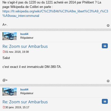
Ne s'agit-il pas du 1220 ou du 1221 acheté en 2014 par Philibert ? La
page Wikipedia de Colibri en parle :
https://fr.wikipedia.org/wiki/C%C3%B4ti%C3%A8re_libert%C3%A9_r%C3
%A9seau_intercommunal
A+.
au
t
bus64
Régulateur
Cita
Re: Zoom sur Ambarbus
01 nov. 2018, 19:38
M
Salut
e
s
s
c'est exact il est immatriculé DM-380-TA.
a
g
e
@+
n
o
au
n
t
bus64
l
Régulateur
u
Cita
Re: Zoom sur Ambarbus
30 janv. 2019, 15:17
M