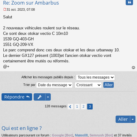
Cita
Re: Zoom sur Ambarbus
31 oct. 2023, 07:08
M
Salut
e
s
s
2 nouveaux véhicules roulent sur le réseau.
a
Ce sont deux otokar vectio C 10m10
g
1539 GQ-403-GH
e
1551 GQ-209-VX
n
o
Le parc comprend donc ces deux otokar et les deux urbanway 10.
n
Le dernier GX127 présent (1003)et l'ancien otokar vectio vont
l
certainement être mutés ou réformés.
u
@+
au
t
Afficher les messages publiés depuis :
Trier par
Répondre
128 messages
1
2
3
Aller
Qui est en ligne ?
Utilisateurs parcourant ce forum :
Google [Bot]
,
Mateo08
,
Semrush [Bot]
et 37 invités