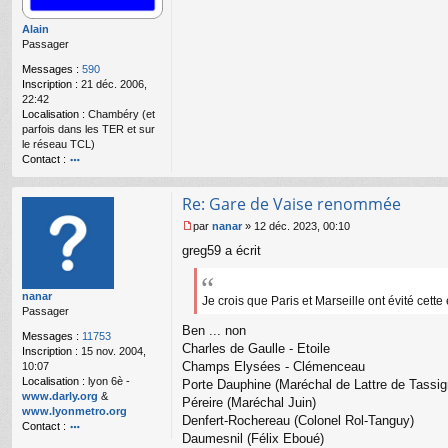
e
n
Alain
o
Passager
n
l
Messages :
590
u
Inscription :
21 déc. 2006,
22:42
Localisation :
Chambéry (et
parfois dans les TER et sur
le réseau TCL)
Contact :
o
nt
Re: Gare de Vaise renommée
ac
te
par
nanar
»
12 déc. 2023, 00:10
r
M
greg59 a écrit
Al
e
ai
s
n
s
nanar
a
Je crois que Paris et Marseille ont évité cette
Passager
g
e
Ben ... non
Messages :
11753
n
Charles de Gaulle - Etoile
Inscription :
15 nov. 2004,
o
Champs Elysées - Clémenceau
10:07
n
Localisation :
lyon 6è -
Porte Dauphine (Maréchal de Lattre de Tassig
l
www.darly.org
&
Péreire (Maréchal Juin)
u
www.lyonmetro.org
Denfert-Rochereau (Colonel Rol-Tanguy)
Contact :
Daumesnil (Félix Eboué)
o