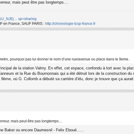
 erreur, mais peut être pas longtemps....
d/1U_NJEj ... sp=sharing
TCSP en France, SAUF PARIS :
http://chronologie-tcsp-france.fr
 metro, pourquoi pas lui donner le nom d’une rue/avenue ou place dans le 9eme..
incipal de la station Valmy. En effet, cet espace, confondu à tort avec la plac
anneurs et la Rue du Bournonnais qui a été détruit lors de la construction du 
du 9ème, où G. Collomb a débuté sa carrière d’élu, donc je trouve que ça aurai
 erreur, mais peut être pas longtemps....
ne Baker ou encore Daumesnil - Felix Eboué......