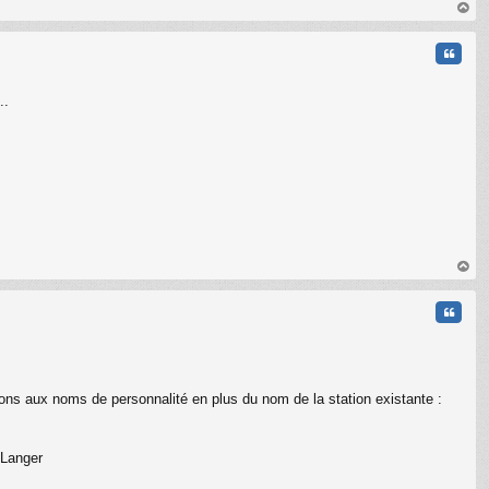
au
t
Citati
..
au
t
Citati
ations aux noms de personnalité en plus du nom de la station existante :
 Langer