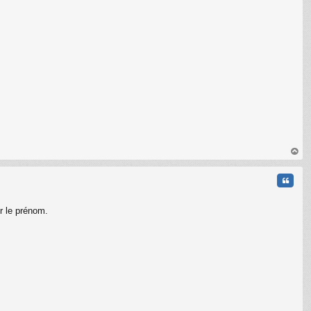
au
t
Citati
r le prénom.