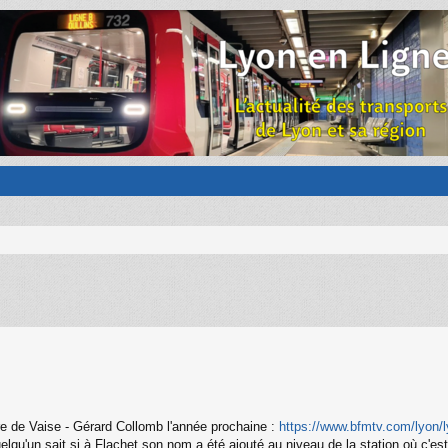
e de Vaise - Gérard Collomb l'année prochaine :
https://www.bfmtv.com/lyon/ly
 quelqu'un sait si à Flachet son nom a été ajouté au niveau de la station où c'es