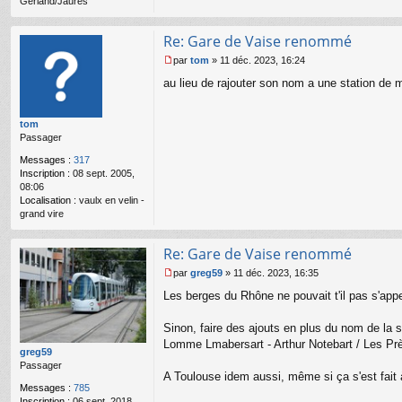
Gerland/Jaurès
u
Re: Gare de Vaise renommé
par
tom
»
11 déc. 2023, 16:24
M
au lieu de rajouter son nom a une station de 
e
s
s
tom
a
Passager
g
e
Messages :
317
n
Inscription :
08 sept. 2005,
o
08:06
n
Localisation :
vaulx en velin -
l
grand vire
u
Re: Gare de Vaise renommé
par
greg59
»
11 déc. 2023, 16:35
M
Les berges du Rhône ne pouvait t'il pas s'app
e
s
s
Sinon, faire des ajouts en plus du nom de la st
a
Lomme Lmabersart - Arthur Notebart / Les Près
g
greg59
e
Passager
A Toulouse idem aussi, même si ça s'est fait 
n
Messages :
785
o
Inscription :
06 sept. 2018,