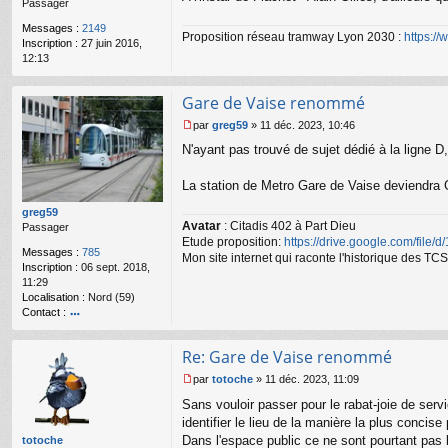
Passager
g
e
Messages :
2149
n
Proposition réseau tramway Lyon 2030 :
https:/
Inscription :
27 juin 2016,
o
12:13
n
l
u
Gare de Vaise renommé
par
greg59
»
11 déc. 2023, 10:46
M
N'ayant pas trouvé de sujet dédié à la ligne D, j
e
s
s
La station de Metro Gare de Vaise deviendra 
a
g
greg59
Avatar
: Citadis 402 à Part Dieu
e
Passager
Etude proposition:
https://drive.google.com/file/
n
Messages :
785
o
Mon site internet qui raconte l'historique des 
Inscription :
06 sept. 2018,
n
11:29
l
Localisation :
Nord (59)
u
Contact :
o
nt
Re: Gare de Vaise renommé
ac
te
par
totoche
»
11 déc. 2023, 11:09
r
M
Sans vouloir passer pour le rabat-joie de ser
gr
e
e
s
identifier le lieu de la manière la plus conci
g
s
Dans l'espace public ce ne sont pourtant pas 
totoche