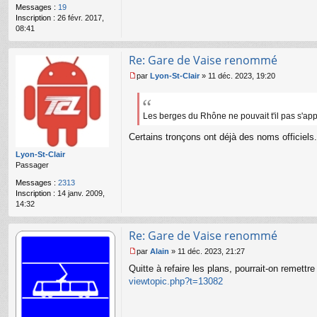
e
Messages :
19
n
Inscription :
26 févr. 2017,
o
08:41
n
l
u
Re: Gare de Vaise renommé
par
Lyon-St-Clair
»
11 déc. 2023, 19:20
M
e
s
s
Les berges du Rhône ne pouvait t'il pas s'a
a
Certains tronçons ont déjà des noms officiels
g
e
Lyon-St-Clair
n
Passager
o
n
Messages :
2313
l
Inscription :
14 janv. 2009,
u
14:32
Re: Gare de Vaise renommé
par
Alain
»
11 déc. 2023, 21:27
M
Quitte à refaire les plans, pourrait-on remett
e
s
viewtopic.php?t=13082
s
a
g