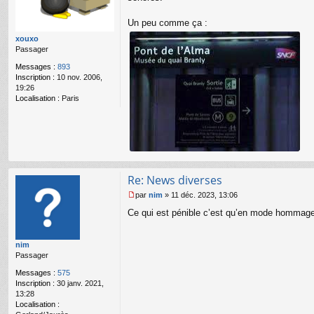
a
g
Un peu comme ça :
e
n
xouxo
o
Passager
n
l
Messages :
893
u
Inscription :
10 nov. 2006,
19:26
Localisation :
Paris
Re: News diverses
par
nim
»
11 déc. 2023, 13:06
M
Ce qui est pénible c’est qu’en mode hommage o
e
s
s
nim
a
Passager
g
e
Messages :
575
n
Inscription :
30 janv. 2021,
o
13:28
n
Localisation :
l