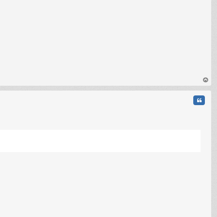
C
au
t
Citati
C