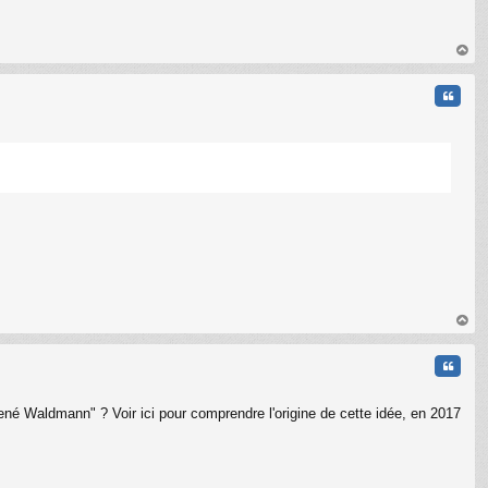
au
t
Citati
au
t
Citati
René Waldmann" ? Voir ici pour comprendre l'origine de cette idée, en 2017