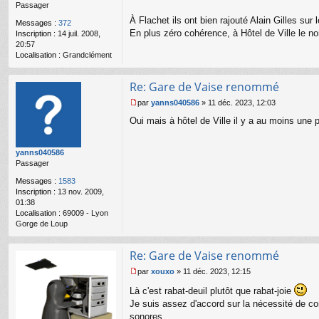
59
a
Passager
g
À Flachet ils ont bien rajouté Alain Gilles sur
e
Messages :
372
En plus zéro cohérence, à Hôtel de Ville le nom
n
Inscription :
14 juil. 2008,
o
20:57
n
Localisation :
Grandclément
l
u
Re: Gare de Vaise renommé
par
yanns040586
»
11 déc. 2023, 12:03
M
Oui mais à hôtel de Ville il y a au moins une p
e
s
s
yanns040586
a
Passager
g
e
Messages :
1583
n
Inscription :
13 nov. 2009,
o
01:38
n
Localisation :
69009 - Lyon
l
Gorge de Loup
u
Re: Gare de Vaise renommé
par
xouxo
»
11 déc. 2023, 12:15
M
Là c'est rabat-deuil plutôt que rabat-joie
e
s
Je suis assez d'accord sur la nécessité de conc
s
sonores.