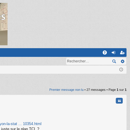
R
A
on
ns
Q
ne
cri
xi
pti
on
on
Premier message non lu
• 27 messages • Page
1
sur
1
Citati
on-la-stat ... 10354.html
t juste sur le plan TCL ?