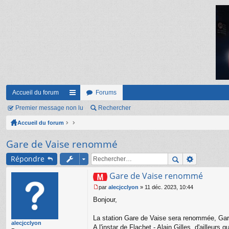
Accueil du forum
Forums
Premier message non lu
ac
Rechercher
Accueil du forum
co
ur
Gare de Vaise renommé
ci
Répondre
s
Gare de Vaise renommé
par
alecjcclyon
»
11 déc. 2023, 10:44
M
Bonjour,
e
s
s
La station Gare de Vaise sera renommée, Gar
alecjcclyon
a
A l'instar de Flachet - Alain Gilles, d'ailleurs