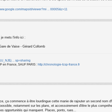
/www.google.com/maps/d/viewer?mi ... 00005&z=11
e mets l'info ici :
Gare de Vaise - Gérard Collomb
d/1U_NJEj ... sp=sharing
TCSP en France, SAUF PARIS :
http://chronologie-tcsp-france.fr
vice, ça commence à être lourdingue cette manie de rajouter un second nom d'
se possible, notamment sur les plans, et accessoirement d'être le plus compréhe
les opportunités qui manquent. Places, ponts, rues...