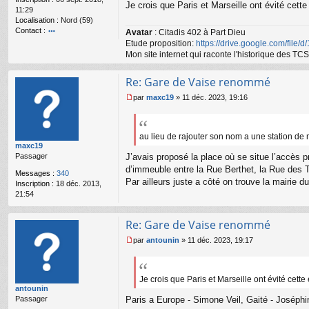
n
Je crois que Paris et Marseille ont évité cette
11:29
l
Localisation :
Nord (59)
u
Contact :
Avatar
: Citadis 402 à Part Dieu
o
Etude proposition:
https://drive.google.com/file/
nt
Mon site internet qui raconte l'historique des 
ac
te
Re: Gare de Vaise renommé
r
gr
par
maxc19
»
11 déc. 2023, 19:16
e
M
g
e
59
s
s
au lieu de rajouter son nom a une station de
maxc19
a
Passager
J’avais proposé la place où se situe l’accès pr
g
e
d’immeuble entre la Rue Berthet, la Rue des T
Messages :
340
n
Par ailleurs juste a côté on trouve la mairie 
Inscription :
18 déc. 2013,
o
21:54
n
l
u
Re: Gare de Vaise renommé
par
antounin
»
11 déc. 2023, 19:17
M
e
s
s
Je crois que Paris et Marseille ont évité cette
antounin
a
Passager
Paris a Europe - Simone Veil, Gaité - Joséphi
g