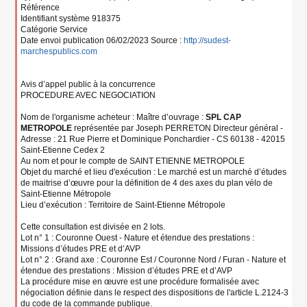
Référence
Identifiant système 918375
Catégorie Service
Date envoi publication 06/02/2023 Source :
http://sudest-
marchespublics.com
Avis d’appel public à la concurrence
PROCEDURE AVEC NEGOCIATION
Nom de l'organisme acheteur : Maître d’ouvrage :
SPL CAP
METROPOLE
représentée par Joseph PERRETON Directeur général -
Adresse : 21 Rue Pierre et Dominique Ponchardier - CS 60138 - 42015
Saint-Etienne Cedex 2
Au nom et pour le compte de SAINT ETIENNE METROPOLE
Objet du marché et lieu d'exécution : Le marché est un marché d’études
de maitrise d’œuvre pour la définition de 4 des axes du plan vélo de
Saint-Etienne Métropole
Lieu d’exécution : Territoire de Saint-Etienne Métropole
Cette consultation est divisée en 2 lots.
Lot n° 1 : Couronne Ouest - Nature et étendue des prestations :
Missions d’études PRE et d’AVP
Lot n° 2 : Grand axe : Couronne Est / Couronne Nord / Furan - Nature et
étendue des prestations : Mission d’études PRE et d’AVP
La procédure mise en œuvre est une procédure formalisée avec
négociation définie dans le respect des dispositions de l'article L.2124-3
du code de la commande publique.