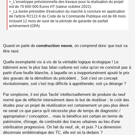
>_L'enveloppe prévisionnelle des travaux pour la réalisation du projet
est de 70 600 000 Euros HT (valeur octobre 2022).
>_La durée prévisible d'exécution du marché à conclure en application
de l'article R2122-6 du Code de la Commande Publique est de 66 mois
incluant 12 mois de suivi de la période de garantie de parfait
achèvement (GPA).
Quand on parle de
construction neuve
, on comprend donc que tout va
être rasé.
Quelle exemplarité vis à vis de la véritable logique écologique ! Le
bâtiment avec le plus bas bilan carbone est celui qu'on ne construit pas à
partir d'une feuille blanche, à laquelle on a inopportunément ajouté le prix
des gravats de la démolition du précédent... Soit c'est un concept
révolutionnaire, soit c'est trop difficile à appréhender, soit ça dérange ?
Par simplisme, il est plus 'facile' intellectuellement de produire du neuf
normé que de réfléchir intensément dans le but de réutiliser ; le coût des
études pour un projet de réutilisation est certainement un peu plus élevé
ne serait ce que parce qu'il nécessite plus de temps de diagnostic /
appropriation / conception... mais le bénéfice est certain en terme de
patrimoine, d'image, de continuité des traces urbaines au lieu d'une
stérilisation progressive. On fait du neuf, ok, et puis ? La dimension
désormais emblématique des TC, elle est où la dedans ?