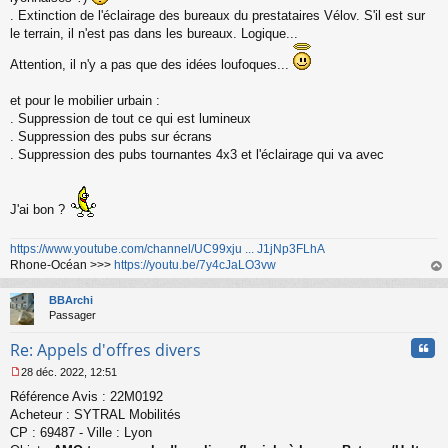
. Extinction de l'éclairage des bureaux du prestataires Vélov. S'il est sur
le terrain, il n'est pas dans les bureaux. Logique...
Attention, il n'y a pas que des idées loufoques...
et pour le mobilier urbain :
. Suppression de tout ce qui est lumineux
. Suppression des pubs sur écrans
. Suppression des pubs tournantes 4x3 et l'éclairage qui va avec
J'ai bon ?
https://www.youtube.com/channel/UC99xju ... J1jNp3FLhA
Rhone-Océan >>>
https://youtu.be/7y4cJaLO3vw
au
t
BBArchi
Passager
Cita
Re: Appels d'offres divers
28 déc. 2022, 12:51
M
Référence Avis : 22M0192
e
s
Acheteur : SYTRAL Mobilités
s
CP : 69487 - Ville : Lyon
a