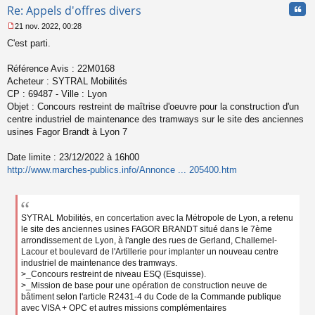
Cita
Re: Appels d'offres divers
21 nov. 2022, 00:28
M
C'est parti.
e
s
s
Référence Avis : 22M0168
a
Acheteur : SYTRAL Mobilités
g
CP : 69487 - Ville : Lyon
e
Objet : Concours restreint de maîtrise d'oeuvre pour la construction d'un
n
o
centre industriel de maintenance des tramways sur le site des anciennes
n
usines Fagor Brandt à Lyon 7
l
u
Date limite : 23/12/2022 à 16h00
http://www.marches-publics.info/Annonce ... 205400.htm
SYTRAL Mobilités, en concertation avec la Métropole de Lyon, a retenu
le site des anciennes usines FAGOR BRANDT situé dans le 7ème
arrondissement de Lyon, à l'angle des rues de Gerland, Challemel-
Lacour et boulevard de l'Artillerie pour implanter un nouveau centre
industriel de maintenance des tramways.
>_Concours restreint de niveau ESQ (Esquisse).
>_Mission de base pour une opération de construction neuve de
bâtiment selon l'article R2431-4 du Code de la Commande publique
avec VISA + OPC et autres missions complémentaires