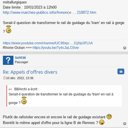
métallurgiques
Date limite : 10/01/2023 à 12h00
http://www.marches-publics.info/Annonce ... 218872.htm
Serait-il question de transformer le rail de guidage du 'tram' en rail à gorge
?
https://www.youtube.com/channel/UC99xju ... J1jNp3FLhA
Rhone-Océan >>>
https://youtu.be/7y4cJaLO3vw
au
t
Stifff38
Passager
Cita
Re: Appels d'offres divers
10 déc. 2022, 13:36
M
e
BBArchi a écrit :
s
Serait-il question de transformer le rail de guidage du 'tram' en rail à
s
a
gorge ?
g
e
n
o
Plutôt de rafistoler encore et encore le rail de guidage existant
n
Bientôt le même appel d'offre pour la ligne B de Rennes ?
l
au