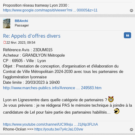
o
Proposition réseau tramway Lyon 2030 :
n
https://www.google.com/maps/d/viewer?mi ... 00005&z=11
l
au
u
t
BBArchi
Passager
Cita
Re: Appels d'offres divers
22 févr. 2023, 09:54
M
Référence Avis : 23DUM015
e
s
Acheteur : GRANDLYON Métropole
s
CP : 69505 - Ville : Lyon
a
Objet : Prestation de conception, d'organisation et d'élaboration du
g
Contrat de Ville Métropolitain 2024-2030 avec tous les partenaires de
e
l'agglomération lyonnaise
n
o
Date limite : 20/03/2023 à 16h00
n
http://www.marches-publics.info/Annonce ... 249583.htm
l
u
Lyon en Lignesrentre dans quelle catégorie de partenaires ?
Je vous préviens : je ne rédigerai PAS le mémoire technique à joindre à la
candidature de Lel pour faire partie des partenaires habilités...
https://www.youtube.com/channel/UC99xju ... J1jNp3FLhA
Rhone-Océan >>>
https://youtu.be/7y4cJaLO3vw
au