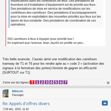
modifications dans les contrôleurs de feux- Des prestations de
fourniture et d’installation d’équipement sol de priorité aux feux-
Des prestations de mise en service de modifications sur les
contrôleurs des carrefours- Des prestations d’accompagnement
pour la mise en exploitation des nouvelles priorités aux feux sur les
lignes de bus existante- Des prestations de coordination de ces
opérations.
550 carrefours à feux à équiper pour priorité bus !
En espérant que l'avenue Jean Jaurès en profite un peu...
Très belle avancée. J’aurais aimé une modification des carrefours
tramway de T1 et T6 pour les rendre apte au « code 3 » (activation des
signaux à la fermeture des portes) histoire de gagner en efficacité
(SURTOUT sur T1)
J’erre sur les lignes
au
t
BBArchi
Passager
Cita
Re: Appels d'offres divers
09 déc. 2022, 11:42