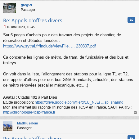
t
greg59
Passager
Cita
Re: Appels d'offres divers
16 mai 2023, 16:45
M
Sur 6 pages d'achats pour des travaux des projets de chantier, de
e
s
rénovation et d'études lancées :
s
https://www.sytral.fr/include/viewFile. ... 230307.pdf
a
g
Ca concerne les lignes de métro, de tram, de funiculaire et des bus et
e
trolleys
n
o
n
On voit dans la liste, l'allongement des stations pour la ligne T1 et T2,
l
des appels d'offres pour des bus GNV Standards, articulés, des stations
u
de métro rénovées (escalier mécanique, etc....)
Avatar
: Citadis 402 à Part Dieu
Etude proposition:
https://drive.google.com/file/d/1U_NJEj ... sp=sharing
Mon site internet qui raconte l'historique des TCSP en France, SAUF PARIS :
http://chronologie-tcsp-france.fr
au
t
Matthusalem
Passager
Cita
Re: Appels d'offres divers