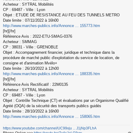
s
Acheteur : SYTRAL Mobilités
s
CP : 69487 - Ville : Lyon
a
Objet : ETUDE DE RESISTANCE AU FEU DES TUNNELS METRO
g
Date limite : 07/11/2022 à 16h00
e
http://www.marches-publics.info/Annonce ... 155773.htm
n
o
[hr][/hr]
n
Référence Avis : 2022-ETU-SMAG-0376
l
Acheteur : SMMAG
u
CP : 38031 - Ville : GRENOBLE
Objet : Accompagnement financier, juridique et technique dans la
procédure de marché public d'exploitation du service de location, de
consigne et d'animation Mvélo+
Date limite : 26/10/2022 à 12h00
http://www.marches-publics.info/Annonce ... 188335.htm
[hr][/hr]
Référence Avis Rectificatif : 22M0135
Acheteur : SYTRAL Mobilités
CP : 69487 - Ville : Lyon
Objet : Contrôle Technique (CT) et évaluations par un Organisme Qualifié
Agréé (OQA) de la sécurité des transports publics guidés
Date limite : 28/10/2022 à 16h00
http://www.marches-publics.info/Annonce ... 158065.htm
https://www.youtube.com/channel/UC99xju ... J1jNp3FLhA