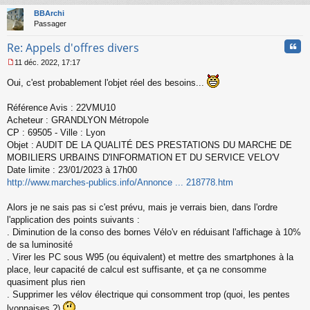
u
t
BBArchi
Passager
Cita
Re: Appels d'offres divers
11 déc. 2022, 17:17
M
e
Oui, c'est probablement l'objet réel des besoins...
s
s
Référence Avis : 22VMU10
a
Acheteur : GRANDLYON Métropole
g
CP : 69505 - Ville : Lyon
e
n
Objet : AUDIT DE LA QUALITÉ DES PRESTATIONS DU MARCHE DE
o
MOBILIERS URBAINS D'INFORMATION ET DU SERVICE VELO'V
n
Date limite : 23/01/2023 à 17h00
l
http://www.marches-publics.info/Annonce ... 218778.htm
u
Alors je ne sais pas si c'est prévu, mais je verrais bien, dans l'ordre
l'application des points suivants :
. Diminution de la conso des bornes Vélo'v en réduisant l'affichage à 10%
de sa luminosité
. Virer les PC sous W95 (ou équivalent) et mettre des smartphones à la
place, leur capacité de calcul est suffisante, et ça ne consomme
quasiment plus rien
. Supprimer les vélov électrique qui consomment trop (quoi, les pentes
lyonnaises ?)