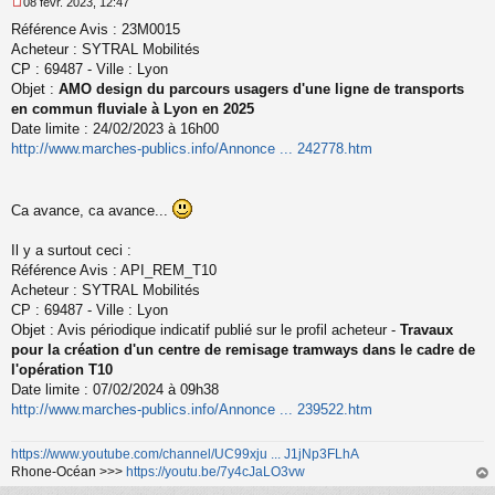
08 févr. 2023, 12:47
M
Référence Avis : 23M0015
e
s
Acheteur : SYTRAL Mobilités
s
CP : 69487 - Ville : Lyon
a
Objet :
AMO design du parcours usagers d'une ligne de transports
g
en commun fluviale à Lyon en 2025
e
Date limite : 24/02/2023 à 16h00
n
o
http://www.marches-publics.info/Annonce ... 242778.htm
n
l
u
Ca avance, ca avance...
Il y a surtout ceci :
Référence Avis : API_REM_T10
Acheteur : SYTRAL Mobilités
CP : 69487 - Ville : Lyon
Objet : Avis périodique indicatif publié sur le profil acheteur -
Travaux
pour la création d'un centre de remisage tramways dans le cadre de
l'opération T10
Date limite : 07/02/2024 à 09h38
http://www.marches-publics.info/Annonce ... 239522.htm
https://www.youtube.com/channel/UC99xju ... J1jNp3FLhA
Rhone-Océan >>>
https://youtu.be/7y4cJaLO3vw
au