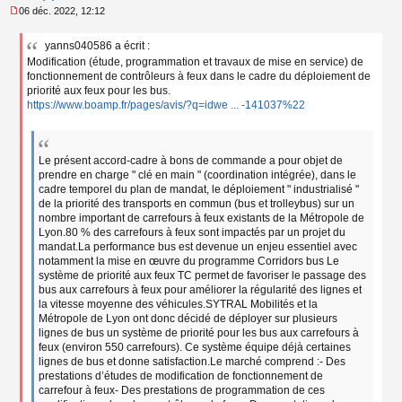
06 déc. 2022, 12:12
M
e
yanns040586 a écrit :
s
Modification (étude, programmation et travaux de mise en service) de
s
a
fonctionnement de contrôleurs à feux dans le cadre du déploiement de
g
priorité aux feux pour les bus.
e
https://www.boamp.fr/pages/avis/?q=idwe ... -141037%22
n
o
n
l
Le présent accord-cadre à bons de commande a pour objet de
u
prendre en charge " clé en main " (coordination intégrée), dans le
cadre temporel du plan de mandat, le déploiement " industrialisé "
de la priorité des transports en commun (bus et trolleybus) sur un
nombre important de carrefours à feux existants de la Métropole de
Lyon.80 % des carrefours à feux sont impactés par un projet du
mandat.La performance bus est devenue un enjeu essentiel avec
notamment la mise en œuvre du programme Corridors bus Le
système de priorité aux feux TC permet de favoriser le passage des
bus aux carrefours à feux pour améliorer la régularité des lignes et
la vitesse moyenne des véhicules.SYTRAL Mobilités et la
Métropole de Lyon ont donc décidé de déployer sur plusieurs
lignes de bus un système de priorité pour les bus aux carrefours à
feux (environ 550 carrefours). Ce système équipe déjà certaines
lignes de bus et donne satisfaction.Le marché comprend :- Des
prestations d’études de modification de fonctionnement de
carrefour à feux- Des prestations de programmation de ces