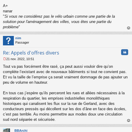
s
A+
a
nanar
g
"
Si vous ne considérez pas le vélo urbain comme une partie de la
e
solution pour l'aménagement des villes, vous êtes une partie du
n
o
problème
"
n
au
l
t
nim
u
Passager
Cita
Re: Appels d'offres divers
21 nov. 2022, 10:51
M
Tout va pas forcément être rasé, ça peut aussi vouloir dire qu’on
e
s
complète l’existant avec de nouveaux bâtiments si tout ne convient pas.
s
Et vu la taille de l’emprise ça serait vraiment dommage de pas ajouter un
a
peu de volume en hauteur.
g
e
En tous cas j’espère qu’ils perceront les rues et allées nécessaires à la
n
o
respiration du quartier, les emprises industrielles monolithiques
n
historiques qui canalisent les flux sur la rue de Gerland, avec des
l
conducteurs pressés qui décollent sur les dos d’âne en face des écoles,
u
c’est pas terrible. Au moins permettre aux modes doux une circulation
sud nord séparée et sécurisée.
au
t
BBArchi