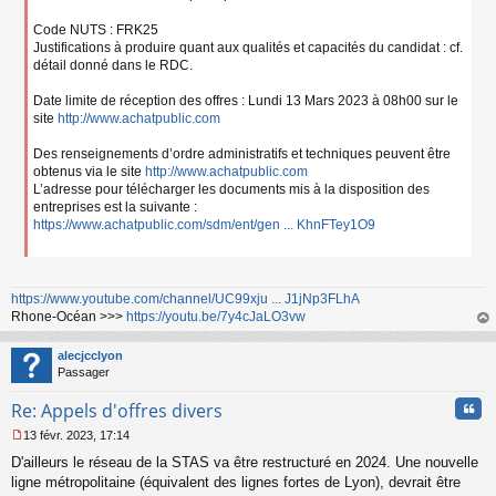
Code NUTS : FRK25
Justifications à produire quant aux qualités et capacités du candidat : cf.
détail donné dans le RDC.
Date limite de réception des offres : Lundi 13 Mars 2023 à 08h00 sur le
site
http://www.achatpublic.com
Des renseignements d’ordre administratifs et techniques peuvent être
obtenus via le site
http://www.achatpublic.com
L’adresse pour télécharger les documents mis à la disposition des
entreprises est la suivante :
https://www.achatpublic.com/sdm/ent/gen ... KhnFTey1O9
https://www.youtube.com/channel/UC99xju ... J1jNp3FLhA
Rhone-Océan >>>
https://youtu.be/7y4cJaLO3vw
au
t
alecjcclyon
Passager
Cita
Re: Appels d'offres divers
13 févr. 2023, 17:14
M
D'ailleurs le réseau de la STAS va être restructuré en 2024. Une nouvelle
e
s
ligne métropolitaine (équivalent des lignes fortes de Lyon), devrait être