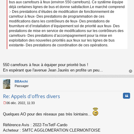
bus aux carrefours à feux (environ 550 carrefours). Ce système équipe
déjà certaines lignes de bus et donne satisfaction.Le marché comprend
:- Des prestations d’études de modification de fonctionnement de
carrefour à feux- Des prestations de programmation de ces
modifications dans les contrôleurs de feux- Des prestations de
fourniture et d’installation d’équipement sol de priorité aux feux- Des
prestations de mise en service de modifications sur les contrôleurs des
carrefours- Des prestations d’accompagnement pour la mise en
exploitation des nouvelles priorités aux feux sur les lignes de bus
existante- Des prestations de coordination de ces opérations.
550 carrefours à feux à équiper pour priorité bus !
En espérant que l'avenue Jean Jaurès en profite un peu...
au
t
BBArchi
Passager
Cita
Re: Appels d'offres divers
06 déc. 2022, 11:33
M
e
Quelques AO pour des réseaux pas très lointains...
s
s
a
Référence Avis : 2022-TrxTetF-Cardo
g
Acheteur : SMTC AGGLOMERATION CLERMONTOISE
e