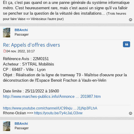
Et ça, c'est pas quand on a une panne générale du système informatique
métro. C'est heureusement rare, mais c'est aussi un signe qu'il va falloir
se pencher sur la question de la vétusté des installations...
(Trois heures
pour faire Vaise <> Vénissieux l'autre jour)
au
t
BBArchi
Passager
Cita
Re: Appels d'offres divers
04 nov. 2022, 10:17
M
Référence Avis : 22M0151
e
s
Acheteur : SYTRAL Mobilités
s
CP : 69487 - Ville : Lyon
a
Objet : Réalisation de la ligne de tramway T9 - Maîtrise d'oeuvre pour la
g
déconstruction de l'Espace Benoit Frachon à Vaulx-en-Velin
e
n
o
Date limite : 25/11/2022 à 16h00
n
http://www.marches-publics.info/Annonce ... 201987.htm
l
u
https://www.youtube.com/channel/UC99xju ... J1jNp3FLhA
Rhone-Océan >>>
https://youtu.be/7y4cJaLO3vw
au
t
BBArchi
Passager