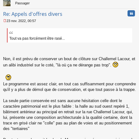
Passager
Cita
Re: Appels d'offres divers
23 nov. 2022, 00:57
M
e
s
s
Tout va pas forcément être rasé...
a
g
e
n
Non, il est prévu de conserver un bout de clôture sur Challemel Lacour, et
o
un alibi industriel sur le coté, "là où ça ne dérange pas trop".
n
l
u
Le programme est assez clair, en tout cas suffisamment pour comprendre
qu'il y a plus de démol que de conservation, et que tout passe à la trappe.
La seule partie conservée est sans aucune hésitation celle dont le
caractère patrimonial est le plus faible : la halle au sud ouest repéré 1,
bâtiment antérieur au principal en retrait sur la rue Challemel Lacour, qui,
lui, présente une composition architecturale à la qualité certaine, dont la
trace en grisé clair ne "colle" pas au plan de voies et au positionnement
des "tertiaires"