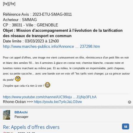
u
[hr][/hr]
Référence Avis : 2023-ETU-SMAG-0011
Acheteur : SMMAG
CP : 38031 - Ville : GRENOBLE
Objet : Mission d'accompagnement à l'évolution de la tarification
des réseaux de transport en commun
Date limite : 03/03/2023 à 12h00
http://www.marches-publics.info/Annonce ... 237298.htm
Pour cet appel d'offres, une image me vient curieusement en tête, réminiscence d'un petit film en noir
et blanc des années 50... les 4 armoires à glace en costar noir, chemise blanche, cravate noire et
lunettes noires marchant au même pas. Et au milieu, le comptable en imperméable, petit chapeau,
avec sa petite sacoche... avec une bande son en voix off "les tarifs vont changer, ça va grincer autour
du poele"
J'espère que cela n'a rien à voir !
https://www.youtube.com/channel/UC99xju ... J1jNp3FLhA
Rhone-Océan >>>
https://youtu.be/7y4cJaLO3vw
au
t
BBArchi
Passager
Cita
Re: Appels d'offres divers