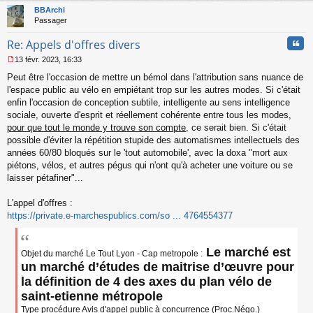
t
BBArchi
Passager
Cita
Re: Appels d'offres divers
13 févr. 2023, 16:33
M
Peut être l'occasion de mettre un bémol dans l'attribution sans nuance de
e
s
l'espace public au vélo en empiétant trop sur les autres modes. Si c'était
s
enfin l'occasion de conception subtile, intelligente au sens intelligence
a
sociale, ouverte d'esprit et réellement cohérente entre tous les modes,
g
pour que tout le monde y trouve son compte
, ce serait bien. Si c'était
e
possible d'éviter la répétition stupide des automatismes intellectuels des
n
o
années 60/80 bloqués sur le 'tout automobile', avec la doxa "mort aux
n
piétons, vélos, et autres pégus qui n'ont qu'à acheter une voiture ou se
l
laisser pétafiner"...
u
L'appel d'offres :
https://private.e-marchespublics.com/so ... 4764554377
Le marché est
Objet du marché Le Tout Lyon - Cap metropole :
un marché d’études de maitrise d’œuvre pour
la définition de 4 des axes du plan vélo de
saint-etienne métropole
Type procédure Avis d'appel public à concurrence (Proc.Négo.)