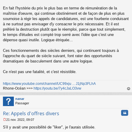
En fait l'hystérie du prix le plus bas en terme de rémunération de la
maîtrise d'oeuvre, qui continue obstinément et de façon de plus en plus
sournoise à régir les appels de candidatures, est une fourberie conduisant
à ne surtout pas envisager d'y consacrer le prix nécessaire. Et il est
préféré la destruction plutôt que le réemploi, parce que tout simplement,
le temps d'études est compté trop serré avec l'idée que c'est une
dépense quasi inutile. Logique étriquée...
Ces fonctionnements des siècles derniers, qui continuent toujours à
l'approche du quart de siècle suivant, font rater des opportunités
dramatiques de basculement dans une autre logique.
Ce n'est pas une fatalité, et c'est résistible.
https://www.youtube.com/channel/UC99xju ... J1jNp3FLhA
Rhone-Océan >>>
https://youtu.be/7y4cJaLO3vw
au
t
nanar
Passager
Cita
Re: Appels d'offres divers
21 nov. 2022, 09:07
M
S'il y avait une possibilité de "liker", je l'aurais utilisée.
e
s