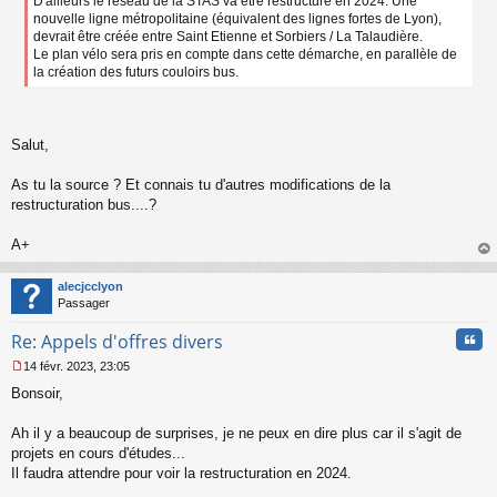
D'ailleurs le réseau de la STAS va être restructuré en 2024. Une
s
a
nouvelle ligne métropolitaine (équivalent des lignes fortes de Lyon),
g
devrait être créée entre Saint Etienne et Sorbiers / La Talaudière.
e
Le plan vélo sera pris en compte dans cette démarche, en parallèle de
n
la création des futurs couloirs bus.
o
n
l
u
Salut,
As tu la source ? Et connais tu d'autres modifications de la
restructuration bus....?
A+
au
t
alecjcclyon
Passager
Cita
Re: Appels d'offres divers
14 févr. 2023, 23:05
M
Bonsoir,
e
s
s
Ah il y a beaucoup de surprises, je ne peux en dire plus car il s'agit de
a
projets en cours d'études...
g
Il faudra attendre pour voir la restructuration en 2024.
e
n