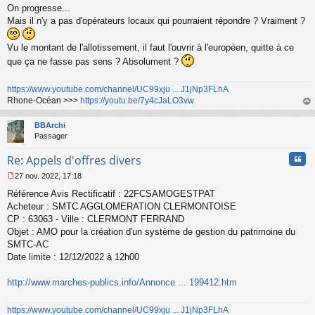
u
On progresse...
Mais il n'y a pas d'opérateurs locaux qui pourraient répondre ? Vraiment ?
Vu le montant de l'allotissement, il faut l'ouvrir à l'européen, quitte à ce
que ça ne fasse pas sens ? Absolument ?
https://www.youtube.com/channel/UC99xju ... J1jNp3FLhA
Rhone-Océan >>>
https://youtu.be/7y4cJaLO3vw
au
t
BBArchi
Passager
Cita
Re: Appels d'offres divers
27 nov. 2022, 17:18
M
Référence Avis Rectificatif : 22FCSAMOGESTPAT
e
s
Acheteur : SMTC AGGLOMERATION CLERMONTOISE
s
CP : 63063 - Ville : CLERMONT FERRAND
a
Objet : AMO pour la création d'un système de gestion du patrimoine du
g
SMTC-AC
e
Date limite : 12/12/2022 à 12h00
n
o
n
http://www.marches-publics.info/Annonce ... 199412.htm
l
u
https://www.youtube.com/channel/UC99xju ... J1jNp3FLhA