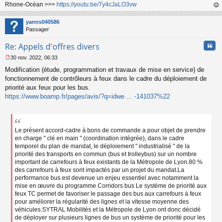
Rhone-Océan >>>
https://youtu.be/7y4cJaLO3vw
au
t
yanns040586
Passager
Cita
Re: Appels d'offres divers
30 nov. 2022, 06:33
M
Modification (étude, programmation et travaux de mise en service) de
e
s
fonctionnement de contrôleurs à feux dans le cadre du déploiement de
s
priorité aux feux pour les bus.
a
https://www.boamp.fr/pages/avis/?q=idwe ... -141037%22
g
e
n
o
n
Le présent accord-cadre à bons de commande a pour objet de prendre
l
en charge " clé en main " (coordination intégrée), dans le cadre
u
temporel du plan de mandat, le déploiement " industrialisé " de la
priorité des transports en commun (bus et trolleybus) sur un nombre
important de carrefours à feux existants de la Métropole de Lyon.80 %
des carrefours à feux sont impactés par un projet du mandat.La
performance bus est devenue un enjeu essentiel avec notamment la
mise en œuvre du programme Corridors bus Le système de priorité aux
feux TC permet de favoriser le passage des bus aux carrefours à feux
pour améliorer la régularité des lignes et la vitesse moyenne des
véhicules.SYTRAL Mobilités et la Métropole de Lyon ont donc décidé
de déployer sur plusieurs lignes de bus un système de priorité pour les