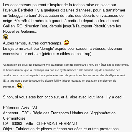
M
Les concepteurs pourront s'inspirer de la techno mise en place sur
e
s
l'avenue Berthelot il y a quelques dizaines d'années, pour la transformer
s
en 'toboggan urbain' d'évacuation du trafic des départs en vacances de
a
neige. 60km/h (de mémoire) garanti à partir du départ au feu du pont
g
Galliéni RG, direction l'est, déroulé jusqu'à l'autopont (détruit) vers les
e
Nouvelles Galeries...
n
o
n
Autres temps, autres contretemps.
l
Le système avait été 'déréglé' exprès pour casser la vitesse, devenue
u
excessive sur cet axe (piétons = cibles de ball-trap)
A l'attention de ceux qui pourraient me cataloguer comme bagnolard : non, ce n'était pas le bon temps,
et heureusement que la technique n'a pas été systématisée ; elle donnait trop de confiance des
conducteurs dans la bagnole toute puissante, trop de pouvoir sur les autres modes de déplacement.
(Et à titre perso trop de souvenirs d'avoir failli y laisser ma peau en essayant simplement de
traverser...
)
Sinon, si vous etes bon bricoleur, et à l'aise avec l'outillage, il y a ceci :
Référence Avis : VJ
Acheteur : T2C - Régie des Transports Urbains de l'Agglomération
Clermontoise
CP : 63063 - Ville : CLERMONT-FERRAND
Objet : Fabrication de pièces mécano-soudées et autres prestations