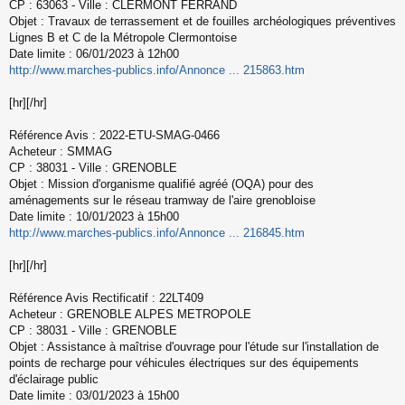
CP : 63063 - Ville : CLERMONT FERRAND
n
Objet : Travaux de terrassement et de fouilles archéologiques préventives
o
Lignes B et C de la Métropole Clermontoise
n
l
Date limite : 06/01/2023 à 12h00
u
http://www.marches-publics.info/Annonce ... 215863.htm
[hr][/hr]
Référence Avis : 2022-ETU-SMAG-0466
Acheteur : SMMAG
CP : 38031 - Ville : GRENOBLE
Objet : Mission d'organisme qualifié agréé (OQA) pour des
aménagements sur le réseau tramway de l'aire grenobloise
Date limite : 10/01/2023 à 15h00
http://www.marches-publics.info/Annonce ... 216845.htm
[hr][/hr]
Référence Avis Rectificatif : 22LT409
Acheteur : GRENOBLE ALPES METROPOLE
CP : 38031 - Ville : GRENOBLE
Objet : Assistance à maîtrise d'ouvrage pour l'étude sur l'installation de
points de recharge pour véhicules électriques sur des équipements
d'éclairage public
Date limite : 03/01/2023 à 15h00