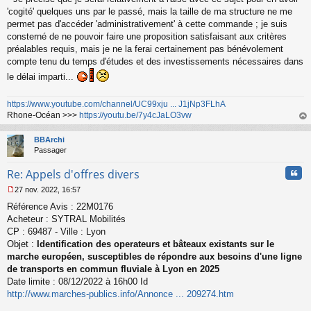
'cogité' quelques uns par le passé, mais la taille de ma structure ne me
permet pas d'accéder 'administrativement' à cette commande ; je suis
consterné de ne pouvoir faire une proposition satisfaisant aux critères
préalables requis, mais je ne la ferai certainement pas bénévolement
compte tenu du temps d'études et des investissements nécessaires dans
le délai imparti...
https://www.youtube.com/channel/UC99xju ... J1jNp3FLhA
Rhone-Océan >>>
https://youtu.be/7y4cJaLO3vw
au
t
BBArchi
Passager
Cita
Re: Appels d'offres divers
27 nov. 2022, 16:57
M
Référence Avis : 22M0176
e
s
Acheteur : SYTRAL Mobilités
s
CP : 69487 - Ville : Lyon
a
Objet :
Identification des operateurs et bâteaux existants sur le
g
marche européen, susceptibles de répondre aux besoins d'une ligne
e
de transports en commun fluviale à Lyon en 2025
n
o
Date limite : 08/12/2022 à 16h00 Id
n
http://www.marches-publics.info/Annonce ... 209274.htm
l