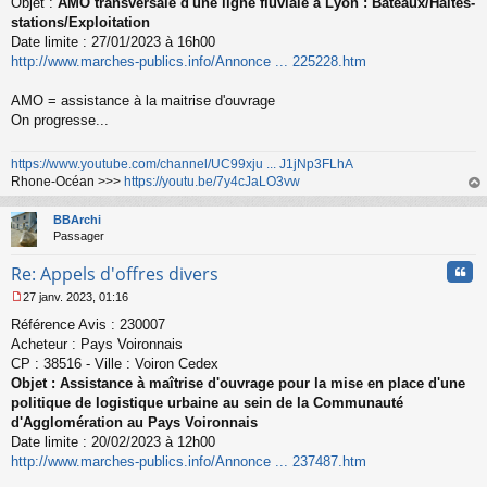
Objet :
AMO transversale d'une ligne fluviale à Lyon : Bateaux/Haltes-
g
stations/Exploitation
e
Date limite : 27/01/2023 à 16h00
n
o
http://www.marches-publics.info/Annonce ... 225228.htm
n
l
AMO = assistance à la maitrise d'ouvrage
u
On progresse...
https://www.youtube.com/channel/UC99xju ... J1jNp3FLhA
Rhone-Océan >>>
https://youtu.be/7y4cJaLO3vw
au
t
BBArchi
Passager
Cita
Re: Appels d'offres divers
27 janv. 2023, 01:16
M
Référence Avis : 230007
e
s
Acheteur : Pays Voironnais
s
CP : 38516 - Ville : Voiron Cedex
a
Objet : Assistance à maîtrise d'ouvrage pour la mise en place d'une
g
politique de logistique urbaine au sein de la Communauté
e
d'Agglomération au Pays Voironnais
n
o
Date limite : 20/02/2023 à 12h00
n
http://www.marches-publics.info/Annonce ... 237487.htm
l