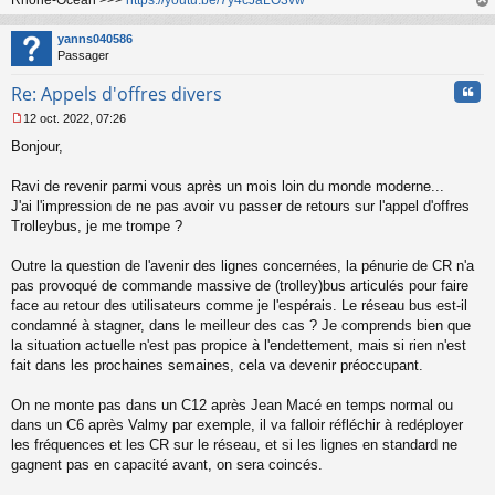
Rhone-Océan >>>
https://youtu.be/7y4cJaLO3vw
au
t
yanns040586
Passager
Cita
Re: Appels d'offres divers
12 oct. 2022, 07:26
M
Bonjour,
e
s
s
Ravi de revenir parmi vous après un mois loin du monde moderne...
a
J'ai l'impression de ne pas avoir vu passer de retours sur l'appel d'offres
g
Trolleybus, je me trompe ?
e
n
o
Outre la question de l'avenir des lignes concernées, la pénurie de CR n'a
n
pas provoqué de commande massive de (trolley)bus articulés pour faire
l
face au retour des utilisateurs comme je l'espérais. Le réseau bus est-il
u
condamné à stagner, dans le meilleur des cas ? Je comprends bien que
la situation actuelle n'est pas propice à l'endettement, mais si rien n'est
fait dans les prochaines semaines, cela va devenir préoccupant.
On ne monte pas dans un C12 après Jean Macé en temps normal ou
dans un C6 après Valmy par exemple, il va falloir réfléchir à redéployer
les fréquences et les CR sur le réseau, et si les lignes en standard ne
gagnent pas en capacité avant, on sera coincés.