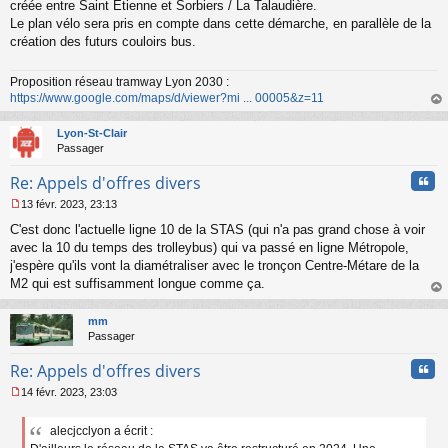
s
créée entre Saint Etienne et Sorbiers / La Talaudière.
a
Le plan vélo sera pris en compte dans cette démarche, en parallèle de la
g
création des futurs couloirs bus.
e
n
o
Proposition réseau tramway Lyon 2030 :
n
https://www.google.com/maps/d/viewer?mi ... 00005&z=11
l
au
u
t
Lyon-St-Clair
Passager
Cita
Re: Appels d'offres divers
13 févr. 2023, 23:13
M
C'est donc l'actuelle ligne 10 de la STAS (qui n'a pas grand chose à voir
e
s
avec la 10 du temps des trolleybus) qui va passé en ligne Métropole,
s
j'espère qu'ils vont la diamétraliser avec le tronçon Centre-Métare de la
a
M2 qui est suffisamment longue comme ça.
g
au
e
t
n
mm
o
Passager
n
Cita
l
Re: Appels d'offres divers
u
14 févr. 2023, 23:03
M
e
alecjcclyon a écrit :
s