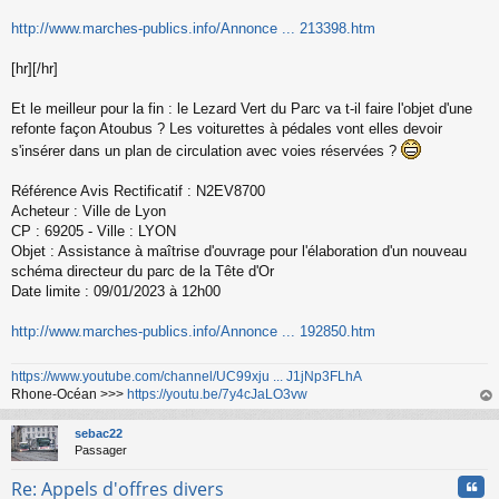
http://www.marches-publics.info/Annonce ... 213398.htm
[hr][/hr]
Et le meilleur pour la fin : le Lezard Vert du Parc va t-il faire l'objet d'une
refonte façon Atoubus ? Les voiturettes à pédales vont elles devoir
s'insérer dans un plan de circulation avec voies réservées ?
Référence Avis Rectificatif : N2EV8700
Acheteur : Ville de Lyon
CP : 69205 - Ville : LYON
Objet : Assistance à maîtrise d'ouvrage pour l'élaboration d'un nouveau
schéma directeur du parc de la Tête d'Or
Date limite : 09/01/2023 à 12h00
http://www.marches-publics.info/Annonce ... 192850.htm
https://www.youtube.com/channel/UC99xju ... J1jNp3FLhA
Rhone-Océan >>>
https://youtu.be/7y4cJaLO3vw
au
t
sebac22
Passager
Cita
Re: Appels d'offres divers