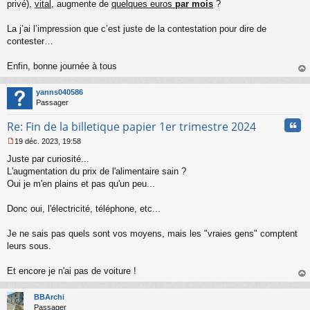
privé),
vital
, augmente de
quelques euros
par mois
?
La j’ai l’impression que c’est juste de la contestation pour dire de
contester…
Enfin, bonne journée à tous
au
t
yanns040586
Passager
Cita
Re: Fin de la billetique papier 1er trimestre 2024
19 déc. 2023, 19:58
M
Juste par curiosité...
e
s
L'augmentation du prix de l'alimentaire sain ?
s
Oui je m'en plains et pas qu'un peu...
a
g
Donc oui, l'électricité, téléphone, etc...
e
n
o
Je ne sais pas quels sont vos moyens, mais les "vraies gens" comptent
n
leurs sous.
l
u
Et encore je n'ai pas de voiture !
au
t
BBArchi
Passager