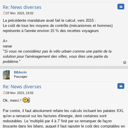
Cita
Re: News diverses
27 févr. 2023, 19:02
M
La précédente mandature avait fait le calcul, vers 2015 :
e
s
Le coût de tous les moyens de contrôle (mécanismes et hommes)
s
représente à l'année environ 15 % des recettes voyageurs
a
g
A+
e
nanar
n
o
"
Si vous ne considérez pas le vélo urbain comme une partie de la
n
solution pour l'aménagement des villes, vous êtes une partie du
l
problème
."
u
au
t
BBArchi
Passager
Cita
Re: News diverses
28 févr. 2023, 13:55
M
Ok, merci !
e
s
s
Par contre, il faut absolument refaire les calculs incluant les patates XXL
a
qu'on a ramassé sur les factures d'énergie, dont certaines sont
g
redoutables. Le 'multiplié par 4 à 7' finit par se remarquer de façon
e
bruyante dans les bilans, auquel il faut rajouter le coût des comptables en
n