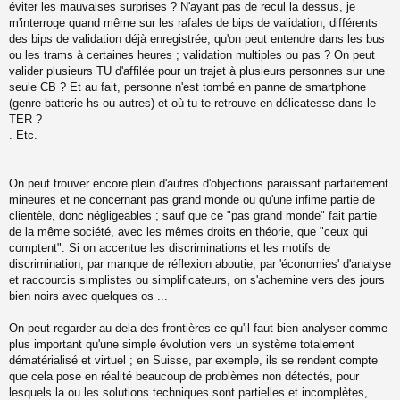
éviter les mauvaises surprises ? N'ayant pas de recul la dessus, je
m'interroge quand même sur les rafales de bips de validation, différents
des bips de validation déjà enregistrée, qu'on peut entendre dans les bus
ou les trams à certaines heures ; validation multiples ou pas ? On peut
valider plusieurs TU d'affilée pour un trajet à plusieurs personnes sur une
seule CB ? Et au fait, personne n'est tombé en panne de smartphone
(genre batterie hs ou autres) et où tu te retrouve en délicatesse dans le
TER ?
. Etc.
On peut trouver encore plein d'autres d'objections paraissant parfaitement
mineures et ne concernant pas grand monde ou qu'une infime partie de
clientèle, donc négligeables ; sauf que ce "pas grand monde" fait partie
de la même société, avec les mêmes droits en théorie, que "ceux qui
comptent". Si on accentue les discriminations et les motifs de
discrimination, par manque de réflexion aboutie, par 'économies' d'analyse
et raccourcis simplistes ou simplificateurs, on s'achemine vers des jours
bien noirs avec quelques os ...
On peut regarder au dela des frontières ce qu'il faut bien analyser comme
plus important qu'une simple évolution vers un système totalement
dématérialisé et virtuel ; en Suisse, par exemple, ils se rendent compte
que cela pose en réalité beaucoup de problèmes non détectés, pour
lesquels la ou les solutions techniques sont partielles et incomplètes,