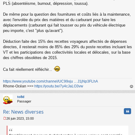
o
PLS (absentéisme, burnout, dépression, toussa).
n
l
De même pour la question des fournitures et coûts liés à la maintenance,
u
avec l'envolée du prix des matières et du carburant pour faire les
déplacements (carburant qui fait tousser ou prix du véhicule électrique
peu importe, c'est "plus qu'avant").
Déduction faite des 15% des recettes voyageurs affectés de dépenses
directes, il resterait moins de 85% des 29% du poste recettes incluant les
VT et les participations des collectivités locales et délocales, sur la base
des chiffres obsolètes de 2015.
Ca fait réellement réfléchir...
https://www.youtube.com/channel/UC99xju ... J1jNp3FLhA
Rhone-Océan >>>
https://youtu.be/7y4cJaLO3vw
au
t
to8d
Passager
Cita
Re: News diverses
26 juin 2023, 15:00
M
e
s