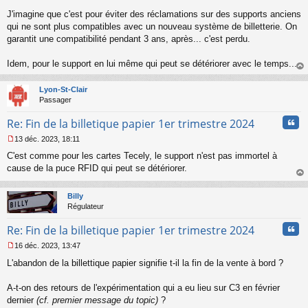
s
s
J'imagine que c'est pour éviter des réclamations sur des supports anciens
a
qui ne sont plus compatibles avec un nouveau système de billetterie. On
g
garantit une compatibilité pendant 3 ans, après... c'est perdu.
e
n
o
Idem, pour le support en lui même qui peut se détériorer avec le temps...
n
au
l
t
Lyon-St-Clair
u
Passager
Cita
Re: Fin de la billetique papier 1er trimestre 2024
13 déc. 2023, 18:11
M
C'est comme pour les cartes Tecely, le support n'est pas immortel à
e
s
cause de la puce RFID qui peut se détériorer.
s
au
a
t
Billy
g
Régulateur
e
n
Cita
Re: Fin de la billetique papier 1er trimestre 2024
o
n
16 déc. 2023, 13:47
l
M
u
L'abandon de la billettique papier signifie t-il la fin de la vente à bord ?
e
s
s
A-t-on des retours de l'expérimentation qui a eu lieu sur C3 en février
a
dernier
(cf. premier message du topic)
?
g