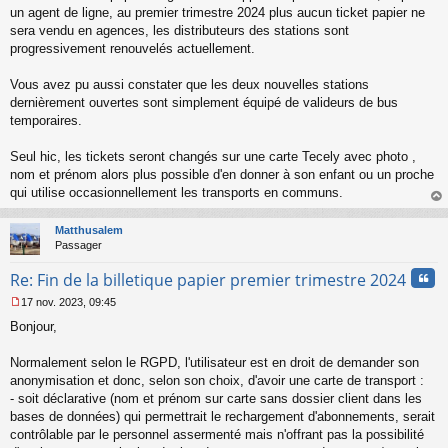
s
un agent de ligne, au premier trimestre 2024 plus aucun ticket papier ne
s
sera vendu en agences, les distributeurs des stations sont
a
progressivement renouvelés actuellement.
g
e
Vous avez pu aussi constater que les deux nouvelles stations
n
o
dernièrement ouvertes sont simplement équipé de valideurs de bus
n
temporaires.
l
u
Seul hic, les tickets seront changés sur une carte Tecely avec photo ,
nom et prénom alors plus possible d'en donner à son enfant ou un proche
qui utilise occasionnellement les transports en communs.
au
t
Matthusalem
Passager
Cita
Re: Fin de la billetique papier premier trimestre 2024
17 nov. 2023, 09:45
M
Bonjour,
e
s
s
Normalement selon le RGPD, l'utilisateur est en droit de demander son
a
anonymisation et donc, selon son choix, d'avoir une carte de transport :
g
- soit déclarative (nom et prénom sur carte sans dossier client dans les
e
bases de données) qui permettrait le rechargement d'abonnements, serait
n
o
contrôlable par le personnel assermenté mais n'offrant pas la possibilité
n