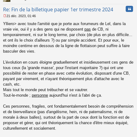
Cita
Re: Fin de la billetique papier 1er trimestre 2024
21 déc. 2023, 01:46
M
Ylliero> avec toute l'amitié que je porte aux forumeurs de Lel, dans la
e
s
vraie vie, oui il y a des gens qui ne disposent
pas
de CB, ni
s
temporairement, ni sur le long terme, par choix (de plus en plus difficile...
a
et ont ils le choix d'ailleurs ?) ou par simple accident. Et pour eux, le
g
moindre centime en dessous de la ligne de flottaison peut suffire à faire
e
basculer des vies.
n
o
n
L'évolution en cours éloigne graduellement et insidieusement ces gens de
l
tous ceux (la 'grande masse', pour l'instant majoritaire ?) qui ont une
u
possibilité de rester en phase avec cette évolution, disposant d'une CB,
payant par virement, et n'ayant théoriquement plus d'attache avec le
cash, etc.
Mais tout le monde peut trébucher et se vautrer.
Tout-le-monde ;
personne
aujourd'hui n'est à l'abri de ça.
Ces personnes, fragiles, ont fondamentalement besoin de compréhension
et de bienveillance (pas d'angélisme, hein, ni de paternalisme, ni de
morale à deux balles), surtout de la part de ceux dont la fonction est de
proposer et gérer, qui ont théoriquement la chance d'être mieux équipé,
culturellement et socialement.