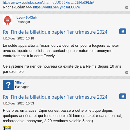
https://www.youtube.com/channel/UC99xju ... J1jNp3FLhA
Rhone-Océan >>>
https://youtu.be/7y4cJaLO3vw
au
t
Lyon-St-Clair
Passager
Cita
Re: Fin de la billetique papier 1er trimestre 2024
13 déc. 2023, 13:18
M
Le solde apparaîtra à l'écran du valideur et on pourra toujours acheter
e
s
avec du liquide un billet sans contact qui par nature est anonyme
s
contrairement à la carte Tecely.
a
g
Ce système n'a rien de nouveau ça existe déjà à Reims depuis 10 ans
e
par exemple.
n
o
au
n
t
Ylliero
l
Passager
u
Cita
Re: Fin de la billetique papier 1er trimestre 2024
13 déc. 2023, 15:33
M
Plus près on a aussi Dijon qui est passé à cette billettique depuis
e
s
quelques années, et qui fonctionne plutôt bien (« ticket » sans contact,
s
rechargeable, anonyme, à 20 centimes valable 3 ans).
a
g