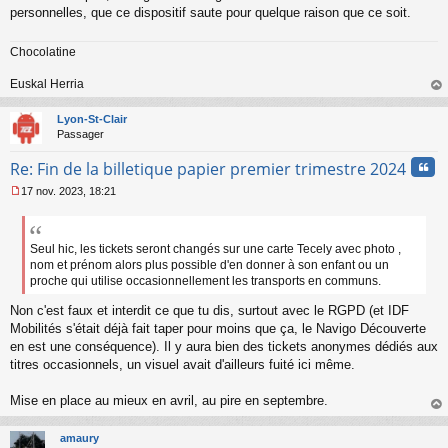
personnelles, que ce dispositif saute pour quelque raison que ce soit.
Chocolatine
Euskal Herria
au
t
Lyon-St-Clair
Passager
Cita
Re: Fin de la billetique papier premier trimestre 2024
17 nov. 2023, 18:21
M
e
s
s
Seul hic, les tickets seront changés sur une carte Tecely avec photo ,
a
nom et prénom alors plus possible d'en donner à son enfant ou un
g
proche qui utilise occasionnellement les transports en communs.
e
n
Non c'est faux et interdit ce que tu dis, surtout avec le RGPD (et IDF
o
Mobilités s'était déjà fait taper pour moins que ça, le Navigo Découverte
n
en est une conséquence). Il y aura bien des tickets anonymes dédiés aux
l
titres occasionnels, un visuel avait d'ailleurs fuité ici même.
u
Mise en place au mieux en avril, au pire en septembre.
au
t
amaury