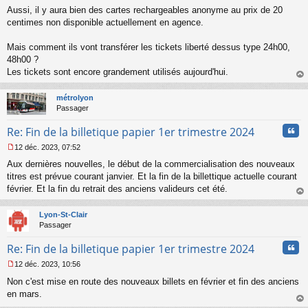
M
Aussi, il y aura bien des cartes rechargeables anonyme au prix de 20
e
s
centimes non disponible actuellement en agence.
s
a
Mais comment ils vont transférer les tickets liberté dessus type 24h00,
g
48h00 ?
e
Les tickets sont encore grandement utilisés aujourd'hui.
n
o
au
n
t
métrolyon
l
Passager
u
Cita
Re: Fin de la billetique papier 1er trimestre 2024
12 déc. 2023, 07:52
M
Aux dernières nouvelles, le début de la commercialisation des nouveaux
e
s
titres est prévue courant janvier. Et la fin de la billettique actuelle courant
s
février. Et la fin du retrait des anciens valideurs cet été.
a
au
g
t
Lyon-St-Clair
e
Passager
n
o
Cita
Re: Fin de la billetique papier 1er trimestre 2024
n
l
12 déc. 2023, 10:56
u
M
Non c'est mise en route des nouveaux billets en février et fin des anciens
e
s
en mars.
s