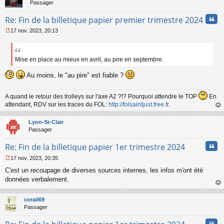
Passager
Cita
Re: Fin de la billetique papier premier trimestre 2024
17 nov. 2023, 20:13
M
e
s
s
Mise en place au mieux en avril, au pire en septembre.
a
g
Au moins, le "au pire" est fiable ?
e
n
A quand le retour des trolleys sur l'axe A2 ?!? Pourquoi attendre le TOP
En
o
n
attendant, RDV sur les traces du FOL:
http://folsaintjust.free.fr
.
l
au
u
t
Lyon-St-Clair
Passager
Cita
Re: Fin de la billetique papier 1er trimestre 2024
17 nov. 2023, 20:35
M
C'est un recoupage de diverses sources internes, les infos m'ont été
e
s
données verbalement.
s
au
a
t
corail69
g
Passager
e
n
Cita
o