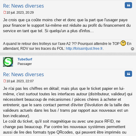
Cita
Re: News diverses
10 juil. 2023, 20:29
M
Je crois que ça coûte moins cher et donc que la part que l'usager paye
e
s
pour financer le support lui-même est réduite au profit du financement du
s
service en tant que tel. Si quelqu'un a plus d'infos...
a
g
e
A quand le retour des trolleys sur l'axe A2 ?!? Pourquoi attendre le TOP
En
n
attendant, RDV sur les traces du FOL:
http://folsaintjust.free.fr
.
o
au
n
t
TubeSurf
l
Passager
u
Cita
Re: News diverses
10 juil. 2023, 22:07
M
Je n'ai pas les chiffres en détail; mais plus que le ticket papier en lui-
e
s
même, c'est surtout toutes les interfaces autour (distributeur, valideur) qui
s
nécessitent beaucoup de mécanismes / pièces chères à acheter et
a
entretenir, que le sans contact permet d'éviter (l'évolution de la taille des
g
valideurs actuels dans les bus / trams par rapport aux nouveaux est un
e
bon indicateur).
n
o
Le coût du ticket, qu'il soit magnétique ou avec une puce RFID, ne
n
change pas beaucoup. Par contre les nouveaux systèmes permettent
l
aussi de lire des formats type QRcodes, qui peuvent être imprimés ou
u