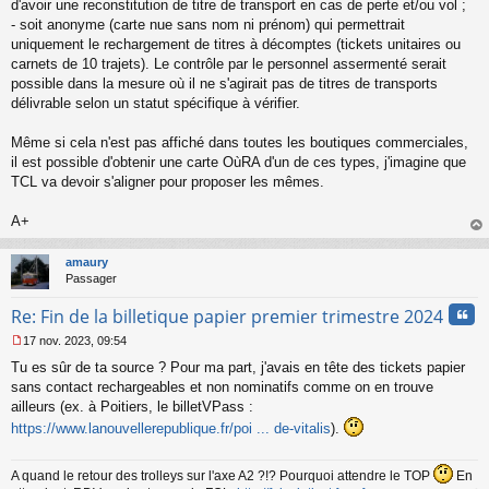
d'avoir une reconstitution de titre de transport en cas de perte et/ou vol ;
l
- soit anonyme (carte nue sans nom ni prénom) qui permettrait
u
uniquement le rechargement de titres à décomptes (tickets unitaires ou
carnets de 10 trajets). Le contrôle par le personnel assermenté serait
possible dans la mesure où il ne s'agirait pas de titres de transports
délivrable selon un statut spécifique à vérifier.
Même si cela n'est pas affiché dans toutes les boutiques commerciales,
il est possible d'obtenir une carte OùRA d'un de ces types, j'imagine que
TCL va devoir s'aligner pour proposer les mêmes.
A+
au
t
amaury
Passager
Cita
Re: Fin de la billetique papier premier trimestre 2024
17 nov. 2023, 09:54
M
Tu es sûr de ta source ? Pour ma part, j'avais en tête des tickets papier
e
s
sans contact rechargeables et non nominatifs comme on en trouve
s
ailleurs (ex. à Poitiers, le billetVPass :
a
https://www.lanouvellerepublique.fr/poi ... de-vitalis
).
g
e
n
A quand le retour des trolleys sur l'axe A2 ?!? Pourquoi attendre le TOP
En
o