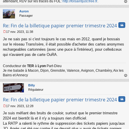
attendant, RDV sur les traces du FOL:
http://folsaintjust.free.fr
.
n
au
l
t
Auron
u
Passager
Cita
Re: Fin de la billetique papier premier trimestre 2024
17 nov. 2023, 11:38
M
Je ne sais pas si c'est toujours le cas mais en 2012, quand je bossais
e
s
sur le réseau TransIsère, il était possible d'acheter des cartes anonymes
s
rechargeables cartonnées (avec une puce à l'intérieur), pour celle&ceux
a
qui n'avaient pas de carte OuRA.
g
e
n
Conducteur de
TER
à
Lyon
Part-Dieu
o
Je me balade à Macon, Dijon, Grenoble, Valence, Avignon, Chambéry, Aix les
n
Bains et Annecy
l
au
u
t
Billy
Régulateur
Cita
Re: Fin de la billetique papier premier trimestre 2024
17 nov. 2023, 12:28
M
Je suis méfiant des bruits de couloir, surtout que le premier trimestre
e
s
2024 est bientôt là et il n'y a toujours rien d'officiel.
s
La RATP a ralenti le rythme de suppression des tickets papiers jusqu'aux
a
JO. Après cet été par contre il ne devrait plus y avoir de tickets papiers