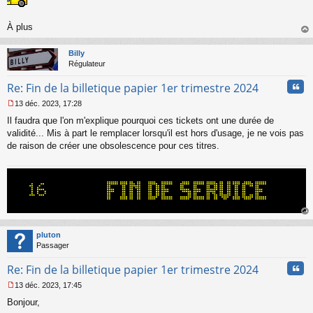
e
n
À plus
o
n
au
l
t
Billy
u
Régulateur
Cita
Re: Fin de la billetique papier 1er trimestre 2024
13 déc. 2023, 17:28
M
Il faudra que l'on m'explique pourquoi ces tickets ont une durée de
e
s
validité... Mis à part le remplacer lorsqu'il est hors d'usage, je ne vois pas
s
de raison de créer une obsolescence pour ces titres.
a
g
e
n
o
n
l
au
u
t
pluton
Passager
Cita
Re: Fin de la billetique papier 1er trimestre 2024
13 déc. 2023, 17:45
M
Bonjour,
e