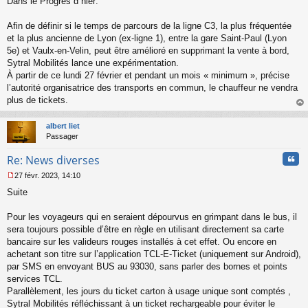
Dans le Progrès d hier:
e
s
s
Afin de définir si le temps de parcours de la ligne C3, la plus fréquentée
a
et la plus ancienne de Lyon (ex-ligne 1), entre la gare Saint-Paul (Lyon
g
5e) et Vaulx-en-Velin, peut être amélioré en supprimant la vente à bord,
e
Sytral Mobilités lance une expérimentation.
n
o
À partir de ce lundi 27 février et pendant un mois « minimum », précise
n
l’autorité organisatrice des transports en commun, le chauffeur ne vendra
l
plus de tickets.
u
au
t
albert liet
Passager
Cita
Re: News diverses
27 févr. 2023, 14:10
M
Suite
e
s
s
Pour les voyageurs qui en seraient dépourvus en grimpant dans le bus, il
a
sera toujours possible d’être en règle en utilisant directement sa carte
g
bancaire sur les valideurs rouges installés à cet effet. Ou encore en
e
achetant son titre sur l’application TCL-E-Ticket (uniquement sur Android),
n
o
par SMS en envoyant BUS au 93030, sans parler des bornes et points
n
services TCL.
l
Parallèlement, les jours du ticket carton à usage unique sont comptés ,
u
Sytral Mobilités réfléchissant à un ticket rechargeable pour éviter le