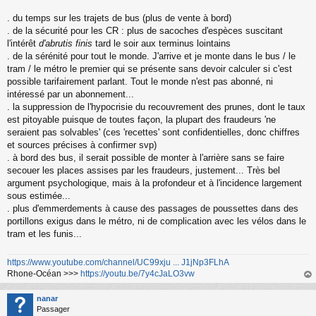
. du temps sur les trajets de bus (plus de vente à bord)
. de la sécurité pour les CR : plus de sacoches d'espèces suscitant
l'intérêt
d'abrutis finis
tard le soir aux terminus lointains
. de la sérénité pour tout le monde. J'arrive et je monte dans le bus / le
tram / le métro le premier qui se présente sans devoir calculer si c'est
possible tarifairement parlant. Tout le monde n'est pas abonné, ni
intéressé par un abonnement...
. la suppression de l'hypocrisie du recouvrement des prunes, dont le taux
est pitoyable puisque de toutes façon, la plupart des fraudeurs 'ne
seraient pas solvables' (ces 'recettes' sont confidentielles, donc chiffres
et sources précises à confirmer svp)
. à bord des bus, il serait possible de monter à l'arrière sans se faire
secouer les places assises par les fraudeurs, justement... Très bel
argument psychologique, mais à la profondeur et à l'incidence largement
sous estimée...
. plus d'emmerdements à cause des passages de poussettes dans des
portillons exigus dans le métro, ni de complication avec les vélos dans le
tram et les funis...
https://www.youtube.com/channel/UC99xju ... J1jNp3FLhA
Rhone-Océan >>>
https://youtu.be/7y4cJaLO3vw
au
t
nanar
Passager