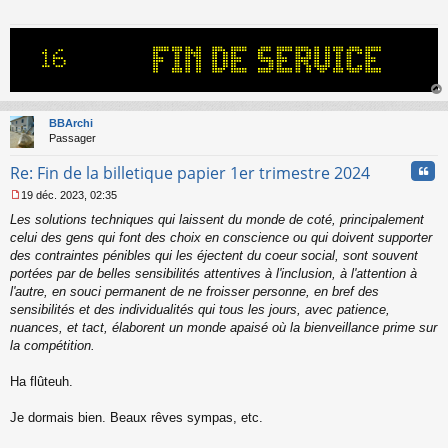
s
a
g
e
n
o
n
au
l
t
BBArchi
u
Passager
Cita
Re: Fin de la billetique papier 1er trimestre 2024
19 déc. 2023, 02:35
M
Les solutions techniques qui laissent du monde de coté, principalement
e
s
celui des gens qui font des choix en conscience ou qui doivent supporter
s
des contraintes pénibles qui les éjectent du coeur social, sont souvent
a
portées par de belles sensibilités attentives à l'inclusion, à l'attention à
g
l'autre, en souci permanent de ne froisser personne, en bref des
e
sensibilités et des individualités qui tous les jours, avec patience,
n
o
nuances, et tact, élaborent un monde apaisé où la bienveillance prime sur
n
la compétition.
l
u
Ha flûteuh.
Je dormais bien. Beaux rêves sympas, etc.