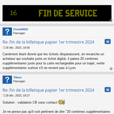
e
n
o
n
l
u
au
t
Chris69002
Passager
Cita
Re: Fin de la billetique papier 1er trimestre 2024
18 déc. 2023, 18:00
M
Carrément étant donné que les tickets disparaissent, en revanche un
e
s
acheteur qui souhaite juste un ticket digital, il paiera 20 centimes
s
supplémentaires juste pour la carte rechargeable pour un trajet, vente
a
supplémentaires surtout s'il ne revient pas à Lyon.
g
au
e
t
n
Ylliero
o
Passager
n
Cita
l
Re: Fin de la billetique papier 1er trimestre 2024
u
18 déc. 2023, 19:27
M
Solution : validation CB sans contact
e
s
s
Je ne pense pas qu'il soit pertinent de dire "20 centimes supplémentaires
a