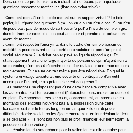
Donc ce qui ce profile n'est pas inclusif, et ne répond pas à quelques
questions bassement matérielles (liste non exhaustive) :
. Comment connaît on le solde restant sur un support virtuel ? Le ticket
papier, lui, répond basiquement à ça : on en a ou on n'en a pas. Si on n'en
dispose pas, pas de risque de se trouver 'à poil' à l'insu de son plein gré,
dans le tram par exemple... on peut anticiper et prendre ses précautions
avant de monter.
. Comment respecter l'anonymat dans le cadre d'un simple besoin de
mobilité, à priori relevant de la liberté de circulation et pas d'un projet
social sécuritaire ? Le ticket papier payé en liquide répond à ça. Et
statistiquement, on a une large majorité de personnes qui, n'ayant rien à
se reprocher, n'ont pas à répondre ni justifier ou laisser une trace de leurs
mouvements. Et cela ne devrait même pas être négociable. En quoi le
système envisagé apporterait une sécurité en contrepartie d'un outil
anodin pour l'instant, mais potentiellement dangereux ?
. Les personnes ne disposant pas d'une carte bancaire compatible avec
les automates, soit temporairement (l'interdiction bancaire est un concept
en plein développement ces temps ci, apparemment, ou parce que les
montants des encours n'ouvrent pas à la possession d'une carte
bancaire), soit sur le temps long, on en fait quoi ? ils ont déjà des
difficultés d'ordre social, on les éjecte encore plus en leur déniant le droit
à se déplacer ? (ils n'ont pas non plus le profil financier leur permettant la
possession d'une voiture)
. La sécurisation du smartphone pour la validation est elle certaine pour