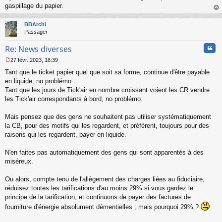
gaspillage du papier.
au
t
BBArchi
Passager
Cita
Re: News diverses
27 févr. 2023, 18:39
M
Tant que le ticket papier quel que soit sa forme, continue d'être payable
e
s
en liquide, no problémo.
s
Tant que les jours de Tick'air en nombre croissant voient les CR vendre
a
les Tick'air correspondants à bord, no problémo.
g
e
Mais pensez que des gens ne souhaitent pas utiliser systématiquement
n
o
la CB, pour des motifs qui les regardent, et préfèrent, toujours pour des
n
raisons qui les regardent, payer en liquide.
l
u
N'en faites pas automatiquement des gens qui sont apparentés à des
miséreux.
Ou alors, compte tenu de l'allègement des charges liées au fiduciaire,
réduisez toutes les tarifications d'au moins 29% si vous gardez le
principe de la tarification, et continuons de payer des factures de
fourniture d'énergie absolument démentielles ; mais pourquoi 29% ?