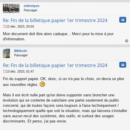
au
a
t
métrolyon
g
Passager
e
n
Cita
Re: Fin de la billetique papier 1er trimestre 2024
o
n
12 déc. 2023, 20:03
l
M
u
Mon document doit être alors caduque... Merci pour la mise à jour
e
s
d'information.
s
au
a
t
BBArchi
g
Passager
e
n
Cita
Re: Fin de la billetique papier 1er trimestre 2024
o
n
13 déc. 2023, 01:47
l
M
u
Fin du support papier. OK, donc, si on n'a pas le choix, on devra se plier
e
s
aux nouvelles règles.
s
a
Mais il est écrit nulle part qu'on doive supporter sans broncher une
g
évolution qui se contente de satisfaire une partie seulement du public
e
concerné, qui de toutes façons sera toujours à l'aise techniquement /
n
o
technologiquement quelle que soit la situation, mais qui laissera s'installer
n
sans aucun recul des systèmes, des outils, et surtout des usages
l
discriminants. Et perso, j'ai pas envie.
u