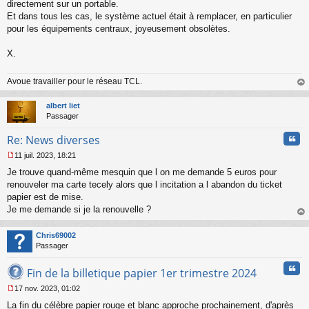
directement sur un portable.
Et dans tous les cas, le système actuel était à remplacer, en particulier
pour les équipements centraux, joyeusement obsolètes.
X.
Avoue travailler pour le réseau TCL.
au
t
albert liet
Passager
Cita
Re: News diverses
11 juil. 2023, 18:21
M
Je trouve quand-même mesquin que l on me demande 5 euros pour
e
s
renouveler ma carte tecely alors que l incitation a l abandon du ticket
s
papier est de mise.
a
Je me demande si je la renouvelle ?
g
au
e
t
n
Chris69002
o
Passager
n
Cita
l
Fin de la billetique papier 1er trimestre 2024
u
17 nov. 2023, 01:02
M
La fin du célèbre papier rouge et blanc approche prochainement, d'après
e