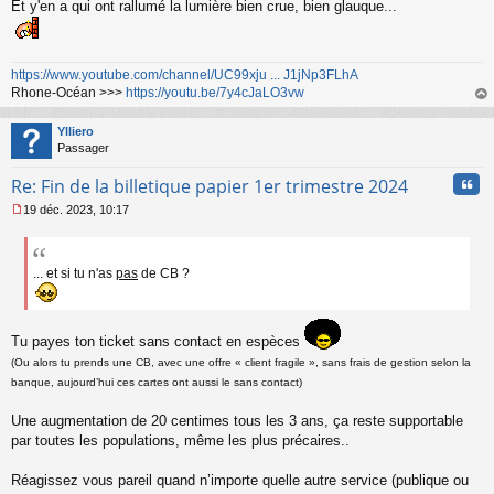
Et y'en a qui ont rallumé la lumière bien crue, bien glauque...
https://www.youtube.com/channel/UC99xju ... J1jNp3FLhA
Rhone-Océan >>>
https://youtu.be/7y4cJaLO3vw
au
t
Ylliero
Passager
Cita
Re: Fin de la billetique papier 1er trimestre 2024
19 déc. 2023, 10:17
M
e
s
s
... et si tu n'as
pas
de CB ?
a
g
e
n
Tu payes ton ticket sans contact en espèces
o
(Ou alors tu prends une CB, avec une offre « client fragile », sans frais de gestion selon la
n
banque, aujourd’hui ces cartes ont aussi le sans contact)
l
u
Une augmentation de 20 centimes tous les 3 ans, ça reste supportable
par toutes les populations, même les plus précaires..
Réagissez vous pareil quand n’importe quelle autre service (publique ou