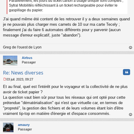
s
Parallèlement, les jours du ticket carton à usage unique sont comptés ,
a
Sytral Mobilités réfléchissant à un ticket rechargeable pour éviter le
g
gaspillage du papier.
e
n
J'ai quand même été content de les retrouver il y a deux semaines quand
o
je ne pouvais plus charger mes carnets de 10 sur ma carte Tecely ;
n
finalement j'ai du faire 6 automates différents pour y parvenir (aucun
l
message d'erreur explicatif, juste "abandon").
u
Greg de l'ouest de Lyon
au
t
Airbus
Passager
Cita
Re: News diverses
03 juil. 2023, 09:27
M
Et au final, quel est l'intérêt pour le voyageur et la collectivité de ne plus
e
s
avoir de ticket papier ?
s
La question vaut bien sûr pour tous les réseaux qui ont opté pour cette
a
prétendue "dématérialisation" qui n'est que virtuelle car, en termes de
g
"propreté", la gestion des fichiers et de leurs volumes étant loin d'être
e
vraiment tip-top en matière d'énergie et d'espace consommés.
n
o
au
n
t
amaury
l
Passager
u