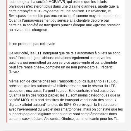
technologie». La société MOB/MVR, qui estime que les tickets
physiques n’existeront plus dans une dizaine d’années, ajoute que la
carte prépayée MOB Pay demeure une solution. En revanche, le
Swisspass ne semble pas encore accepté comme moyen de paiement.
Quant à l’appauvrissement du service à la clientèle déploré par
certains, la société de transports publics évoque une «grosse pression
au niveau des charges».
Ils ne prennent pas cette voie
De leur côté, les CFF indiquent que de tels automates à billets ne sont
pas à l’ordre du jour. «Nous souhaitons également conserver les
guichets qui permettent un bon service après-vente et où la clientèle
peut être renseignée», complète un de leur porte-parole, Frédéric
Revaz.
Même son de cloche chez les Transports publics lausannois (TL), qui
précisent que les automates à billets présents sur le réseau du LEB
acceptent, eux aussi, l’argent liquide. Et le contraire n’est pas prévu.
Quant à la fin des tickets papier, les TL sont moins catégoriques que la
société MOB. «La part des titres de transport vendus via des canaux
digitaux atteint aujourd'hui plus de 50%. On prévoyait la fin du papier
avec l’avènement du web et des smartphones, mais on constate que les
supports papier et digitaux cohabitent et sont complémentaires dans
certains cas», déclare Alexandra Gindroz, communicante pour les TL.