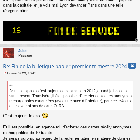
g
dans la capitale, et je vois mal Lyon devancer Paris dans une telle
e
réorganisation...
n
o
n
l
u
au
t
Jules
Passager
Cita
Re: Fin de la billetique papier premier trimestre 2024
17 nov. 2023, 16:49
M
e
s
s
Je ne sais pas si c'est toujours le cas mais en 2012, quand je bossais
a
sur le réseau TransIsère, il était possible d'acheter des cartes anonymes
g
rechargeables cartonnées (avec une puce à l'intérieur), pour celle&ceux
e
qui n'avaient pas de carte OuRA.
n
o
C'est toujours le cas.
n
l
Et il est possible, en agence tcl, d'acheter des cartes técély anonymes
u
rechargeables de 10 trajets.
Je serais surpris, au regard de la réglementation en matière de donnés