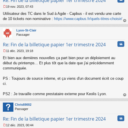
Re: Fin de la billetique papier 1er trimestre 2024
n
19 nov. 2023, 07:43
l
M
u
Utilisateur des TC dans le Sud à Agde - Capbus - il est vendu une carte
e
s
de 10 tickets non nominative :
https://www.capbus.fr/quels-titres-choisir/
s
au
a
t
Lyon-St-Clair
g
Passager
e
n
Cita
Re: Fin de la billetique papier 1er trimestre 2024
o
n
11 déc. 2023, 19:18
l
M
u
Et bien aux dernières nouvelles ça part bien pour un déploiement au
e
s
début du printemps... Et plus tôt que la date que j'ai précédemment
s
communiquée.
a
g
PS : Toujours de source interne, et ça viens d'un document écrit ce coup
e
ci.
n
o
n
PS2 : Je travaille comme prestataire externe pour Keolis Lyon.
l
au
u
t
Chris69002
Passager
Cita
Re: Fin de la billetique papier 1er trimestre 2024
12 déc. 2023, 00:44