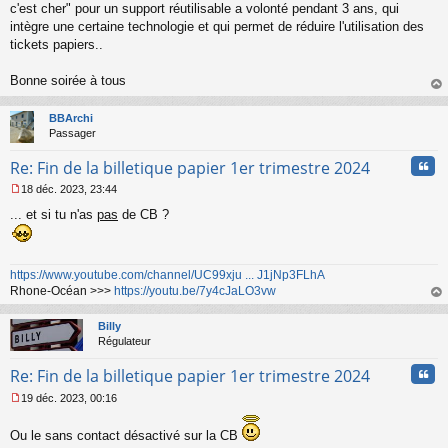
c'est cher" pour un support réutilisable a volonté pendant 3 ans, qui
g
intègre une certaine technologie et qui permet de réduire l'utilisation des
e
tickets papiers..
n
o
n
Bonne soirée à tous
l
au
u
t
BBArchi
Passager
Cita
Re: Fin de la billetique papier 1er trimestre 2024
18 déc. 2023, 23:44
M
... et si tu n'as
pas
de CB ?
e
s
s
a
https://www.youtube.com/channel/UC99xju ... J1jNp3FLhA
g
Rhone-Océan >>>
https://youtu.be/7y4cJaLO3vw
e
n
au
o
t
Billy
n
Régulateur
l
u
Cita
Re: Fin de la billetique papier 1er trimestre 2024
19 déc. 2023, 00:16
M
e
Ou le sans contact désactivé sur la CB
s