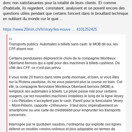
donc non satisfaisantes pour la totalité de leurs clients. Et comme
d'habitude, ils regardent, constatent, analysent et se posent encore des
questions utiles pendant que certains foncent dans le brouillard technique
en oubliant du monde sur le quai ...
https://www.20min.ch/fr/story/les-nouve ... 4101252425
Transports publics: Automates à billets sans cash: le MOB dit oui, les
CFF disent non
Certains pendulaires déplorent le choix de la compagnie Montreux
Oberland bernois qui a opté pour des machines à billets cashless. Du
côté des CFF, ce n’est pas prévu.
Il vous reste 20 francs dans votre porte-monnaie, et bien, si vous êtes
sur la Riviera vaudoise, ils ne vous paieront plus la course en train. Cet
été, la compagnie ferroviaire Montreux Oberland bernois (MOB) a
remplacé ses automates à tickets. La pilule passe mal pour certains
usagers, car les nouvelles machines installées le long de la ligne Vevey
– Les Pléiades n’acceptent pas le cash. Pareil pour le funiculaire Vevey
– Mont-Pélerin, rapporte «24heures». Il faut donc impérativement un
smartphone ou une carte de crédit/débit pour emprunter les transports
concernés.
Interrogée par le quotidien vaudois, l’entreprise qui exploite ces lignes
défend un modèle «moins onéreux et plus adaptable en termes de