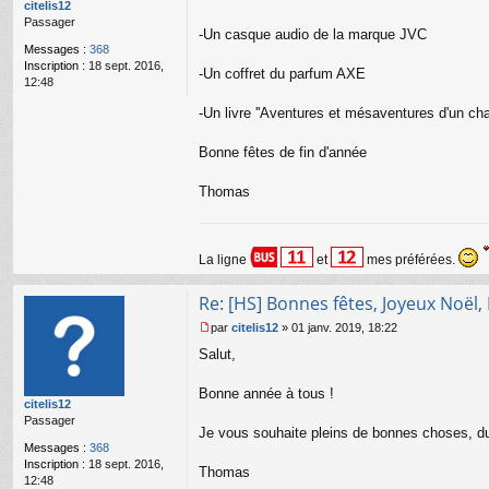
citelis12
a
Passager
g
-Un casque audio de la marque JVC
e
Messages :
368
n
Inscription :
18 sept. 2016,
o
-Un coffret du parfum AXE
12:48
n
l
-Un livre ''Aventures et mésaventures d'un ch
u
Bonne fêtes de fin d'année
Thomas
La ligne
et
mes préférées.
Re: [HS] Bonnes fêtes, Joyeux Noël,
par
citelis12
»
01 janv. 2019, 18:22
M
Salut,
e
s
s
Bonne année à tous !
citelis12
a
Passager
g
Je vous souhaite pleins de bonnes choses, du
e
Messages :
368
n
Inscription :
18 sept. 2016,
o
Thomas
12:48
n