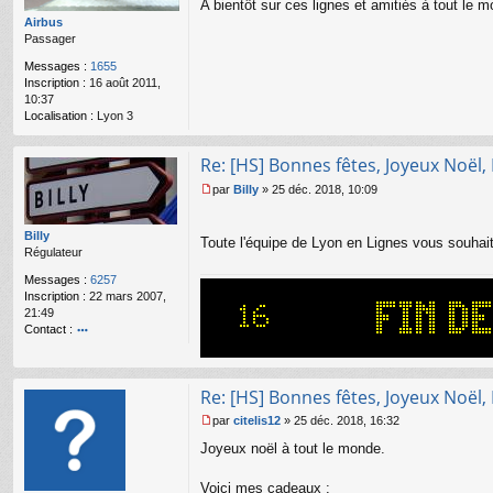
A bientôt sur ces lignes et amitiés à tout le m
a
Airbus
g
Passager
e
n
Messages :
1655
o
Inscription :
16 août 2011,
n
10:37
l
Localisation :
Lyon 3
u
Re: [HS] Bonnes fêtes, Joyeux Noël,
par
Billy
»
25 déc. 2018, 10:09
M
e
s
Billy
Toute l'équipe de Lyon en Lignes vous souhait
s
Régulateur
a
Messages :
6257
g
Inscription :
22 mars 2007,
e
21:49
n
Contact :
o
o
n
nt
l
ac
u
Re: [HS] Bonnes fêtes, Joyeux Noël,
te
r
par
citelis12
»
25 déc. 2018, 16:32
Bi
M
Joyeux noël à tout le monde.
lly
e
s
s
Voici mes cadeaux :