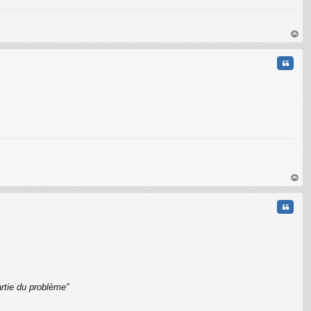
au
t
Citati
au
t
Citati
rtie du problème"