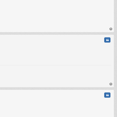
au
t
Citati
C
au
t
Citati