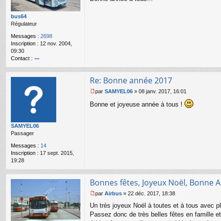
s
s
bus64
a
Régulateur
g
Messages :
2698
e
Inscription :
12 nov. 2004,
n
09:30
o
Contact :
n
l
o
u
nt
Re: Bonne année 2017
ac
te
par
SAMYEL06
»
08 janv. 2017, 16:01
r
M
b
Bonne et joyeuse année à tous !
e
u
s
s6
s
SAMYEL06
4
a
Passager
g
e
Messages :
14
n
Inscription :
17 sept. 2015,
o
19:28
n
l
u
Bonnes fêtes, Joyeux Noël, Bonne A
par
Airbus
»
22 déc. 2017, 18:38
M
Un très joyeux Noël à toutes et à tous avec p
e
s
Passez donc de très belles fêtes en famille et
s