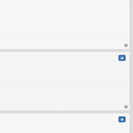
au
t
Citati
C
au
t
Citati