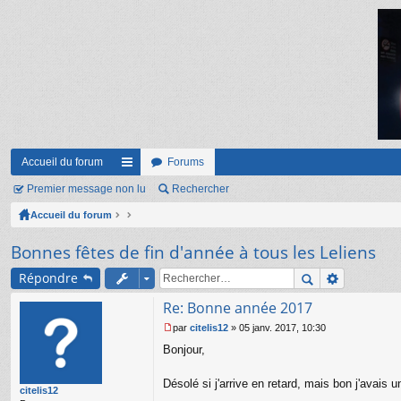
Accueil du forum
Forums
Premier message non lu
ac
Rechercher
Accueil du forum
co
ur
Bonnes fêtes de fin d'année à tous les Leliens
ci
Répondre
s
Re: Bonne année 2017
par
citelis12
»
05 janv. 2017, 10:30
M
Bonjour,
e
s
s
Désolé si j'arrive en retard, mais bon j'avais 
citelis12
a