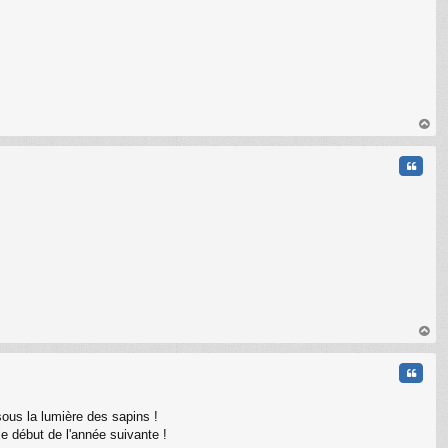
C
au
t
Citati
au
t
Citati
ous la lumière des sapins !
le début de l'année suivante !