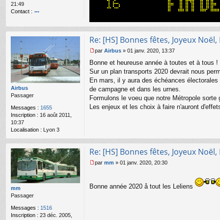
21:49
n
Contact :
o
o
n
nt
l
ac
u
Re: [HS] Bonnes fêtes, Joyeux Noël,
te
r
par
Airbus
»
01 janv. 2020, 13:37
M
Bi
Bonne et heureuse année à toutes et à tous !
e
lly
s
Sur un plan transports 2020 devrait nous perm
s
En mars, il y aura des échéances électorales 
a
Airbus
de campagne et dans les urnes.
g
Passager
Formulons le voeu que notre Métropole sorte 
e
Les enjeux et les choix à faire n'auront d'effe
n
Messages :
1655
o
Inscription :
16 août 2011,
n
10:37
l
Localisation :
Lyon 3
u
Re: [HS] Bonnes fêtes, Joyeux Noël,
par
mm
»
01 janv. 2020, 20:30
M
e
s
Bonne année 2020 å tout les Leliens
mm
s
Passager
a
g
Messages :
1516
e
Inscription :
23 déc. 2005,
n