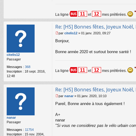
l
u
La ligne
et
mes préférées.
Re: [HS] Bonnes fêtes, Joyeux Noël,
par
citelis12
»
01 janv. 2020, 09:27
M
Bonjour,
e
s
s
Bonne année 2020 et surtout bonne santé !
citelis12
a
Passager
g
e
Messages :
368
n
La ligne
et
mes préférées.
Inscription :
18 sept. 2016,
o
12:48
n
l
u
Re: [HS] Bonnes fêtes, Joyeux Noël,
par
nanar
»
01 janv. 2020, 10:10
M
Pareil, Bonne année à tous également !
e
s
s
A+
nanar
a
nanar
Passager
g
"Si vous ne considérez pas le vélo urbain com
e
Messages :
11754
n
Inscription :
15 nov. 2004,
o