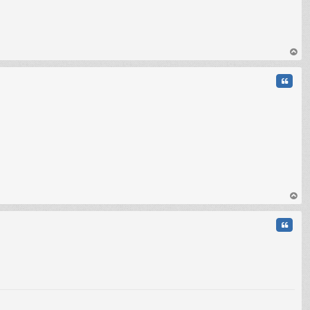
C
au
t
Citati
au
t
Citati