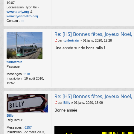
10:07
n
Localisation :
lyon 6è -
l
www.darly.org
&
u
www.lyonmetro.org
Contact :
o
nt
Re: [HS] Bonnes fêtes, Joyeux Noël,
ac
te
par
turbotrain
»
01 janv. 2020, 12:28
r
M
Une année sur de bons rails !
n
e
a
s
n
s
ar
a
turbotrain
g
Passager
e
Messages :
618
n
Inscription :
19 août 2010,
o
19:52
n
l
u
Re: [HS] Bonnes fêtes, Joyeux Noël,
par
Billy
»
01 janv. 2020, 13:09
M
Bonne année !
e
s
Billy
s
Régulateur
a
Messages :
6257
g
Inscription :
22 mars 2007,
e