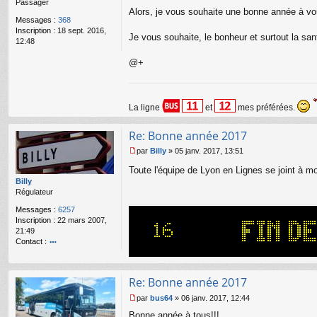
Passager
g
Alors, je vous souhaite une bonne année à vou
e
Messages :
368
n
Inscription :
18 sept. 2016,
o
Je vous souhaite, le bonheur et surtout la sa
12:48
n
l
@+
u
La ligne
et
mes préférées.
Re: Bonne année 2017
par
Billy
»
05 janv. 2017, 13:51
M
Toute l'équipe de Lyon en Lignes se joint à 
e
s
Billy
s
Régulateur
a
Messages :
6257
g
Inscription :
22 mars 2007,
e
21:49
n
Contact :
o
o
n
nt
l
ac
u
Re: Bonne année 2017
te
r
par
bus64
»
06 janv. 2017, 12:44
M
Bi
Bonne année à tous!!!
e
lly