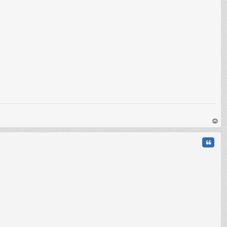
au
t
Citati