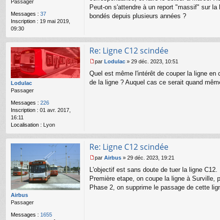
Passager
g
Peut-on s'attendre à un report "massif" sur la
e
Messages :
37
bondés depuis plusieurs années ?
n
Inscription :
19 mai 2019,
o
09:30
n
l
u
Re: Ligne C12 scindée
par
Lodulac
»
29 déc. 2023, 10:51
M
Quel est même l'intérêt de couper la ligne en 
e
s
de la ligne ? Auquel cas ce serait quand même
Lodulac
s
Passager
a
Messages :
226
g
Inscription :
01 avr. 2017,
e
16:11
n
Localisation :
Lyon
o
n
l
Re: Ligne C12 scindée
u
par
Airbus
»
29 déc. 2023, 19:21
M
L'objectif est sans doute de tuer la ligne C12.
e
s
Première etape, on coupe la ligne à Surville,
s
Phase 2, on supprime le passage de cette lig
a
Airbus
g
Passager
e
n
Messages :
1655