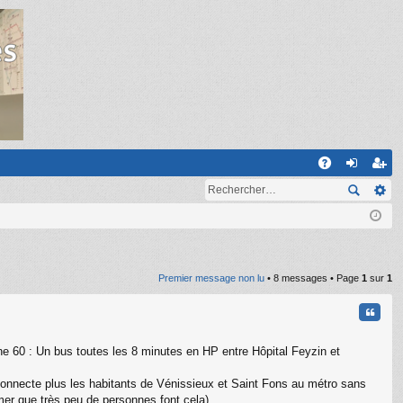
R
A
on
ns
Q
ne
cri
xi
pti
on
on
Premier message non lu
• 8 messages • Page
1
sur
1
Citati
ne 60 : Un bus toutes les 8 minutes en HP entre Hôpital Feyzin et
e connecte plus les habitants de Vénissieux et Saint Fons au métro sans
rmer que très peu de personnes font cela).