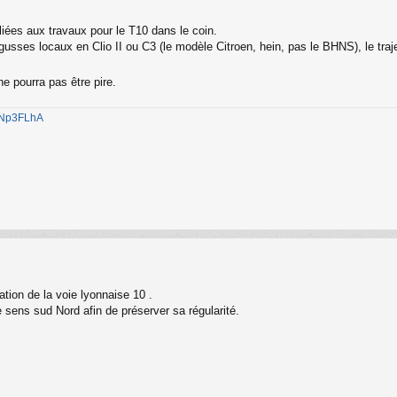
liées aux travaux pour le T10 dans le coin.
es locaux en Clio II ou C3 (le modèle Citroen, hein, pas le BHNS), le trajet 
ne pourra pas être pire.
1jNp3FLhA
éation de la voie lyonnaise 10 .
e sens sud Nord afin de préserver sa régularité.