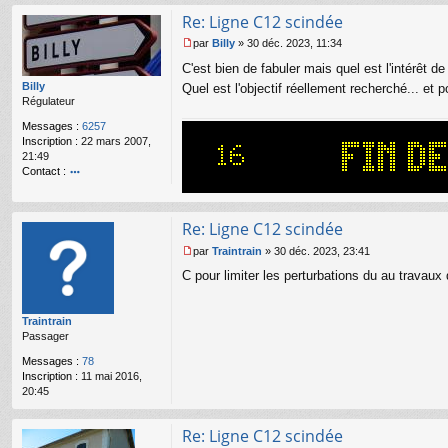
Re: Ligne C12 scindée
par
Billy
»
30 déc. 2023, 11:34
M
C'est bien de fabuler mais quel est l'intérêt d
e
s
Billy
Quel est l'objectif réellement recherché... et 
s
Régulateur
a
Messages :
6257
g
Inscription :
22 mars 2007,
e
21:49
n
Contact :
o
o
n
nt
l
ac
u
Re: Ligne C12 scindée
te
r
par
Traintrain
»
30 déc. 2023, 23:41
M
Bi
C pour limiter les perturbations du au travaux
e
lly
s
s
Traintrain
a
Passager
g
e
Messages :
78
n
Inscription :
11 mai 2016,
o
20:45
n
l
u
Re: Ligne C12 scindée