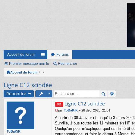
Accueil du forum
Forums
Premier message non lu
ac
Rechercher
Accueil du forum
co
ur
Ligne C12 scindée
ci
Répondre
s
Ligne C12 scindée
par
ToBaKiK
»
28 déc. 2023, 21:51
M
A partir du 08 Janvier et jusqu'au 3 mars 202
e
s
Surville, 1 bus toutes les 11 minutes en HP ent
s
Quelqu'un pour m'expliquer quel est l'intérêt 
ToBaKiK
a
correspondance, et faire le détour à Marcel Ho