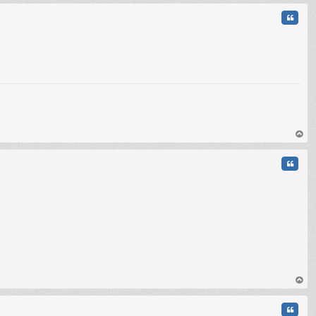
t
Citati
C
au
t
Citati
au
t
Citati