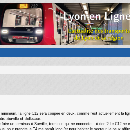
4 minimum, la ligne C12 sera coupée en deux, comme l'est actuellement la lig
re Surville et Bellecour.
de faire un terminus à Surville, terminus qui ne connecte... à rien ? Le C12 n
uel pour prendre le T4 me paraît long (et pour habiter le secteur, je peux affi