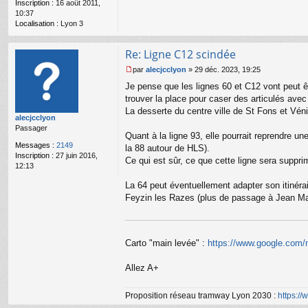
o
Inscription :
16 août 2011,
n
10:37
l
Localisation :
Lyon 3
u
Re: Ligne C12 scindée
par
alecjcclyon
»
29 déc. 2023, 19:25
M
Je pense que les lignes 60 et C12 vont peut ê
e
s
trouver la place pour caser des articulés av
s
La desserte du centre ville de St Fons et Vé
alecjcclyon
a
Passager
g
Quant à la ligne 93, elle pourrait reprendre 
e
Messages :
2149
la 88 autour de HLS).
n
Inscription :
27 juin 2016,
o
Ce qui est sûr, ce que cette ligne sera suppr
12:13
n
l
La 64 peut éventuellement adapter son itinérai
u
Feyzin les Razes (plus de passage à Jean Mac
Carto "main levée" :
https://www.google.com/
Allez A+
Proposition réseau tramway Lyon 2030 :
https:/