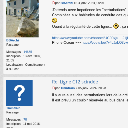
par
BBArchi
»
04 janv. 2024, 00:04
M
J'attends avec impatience les "perturbations" 
e
s
Combinées aux habitudes de conduite des guguss
s
a
Quant à la régularité de cette ligne...
; ça 
g
e
n
https://www.youtube.com/channel/UC99xju ... J
o
BBArchi
Rhone-Océan >>>
https://youtu.be/7y4cJaLO3vw
n
Passager
l
Messages :
14685
u
Inscription :
13 avr. 2007,
21:55
Localisation :
Complètement
à l'Ouest...
Re: Ligne C12 scindée
par
Traintrain
»
05 janv. 2024, 20:28
M
Il y aura aussi des perturbations lors de la cr
e
s
Il est prévu un couloir réservée au bus dans l
s
Traintrain
a
Passager
g
e
Messages :
78
n
Inscription :
11 mai 2016,
o