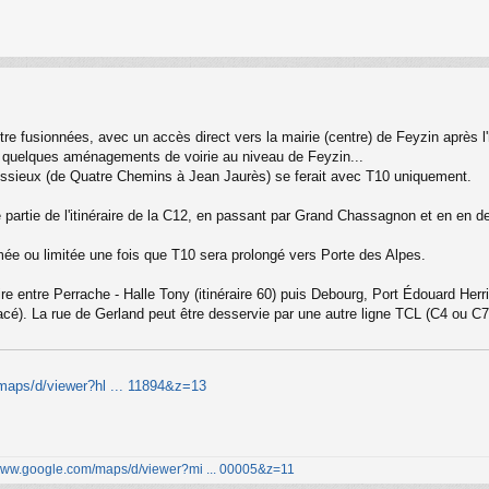
tre fusionnées, avec un accès direct vers la mairie (centre) de Feyzin après 
ec quelques aménagements de voirie au niveau de Feyzin...
nissieux (de Quatre Chemins à Jean Jaurès) se ferait avec T10 uniquement.
une partie de l'itinéraire de la C12, en passant par Grand Chassagnon et en e
imée ou limitée une fois que T10 sera prolongé vers Porte des Alpes.
re entre Perrache - Halle Tony (itinéraire 60) puis Debourg, Port Édouard Herr
é). La rue de Gerland peut être desservie par une autre ligne TCL (C4 ou C7
maps/d/viewer?hl ... 11894&z=13
/www.google.com/maps/d/viewer?mi ... 00005&z=11