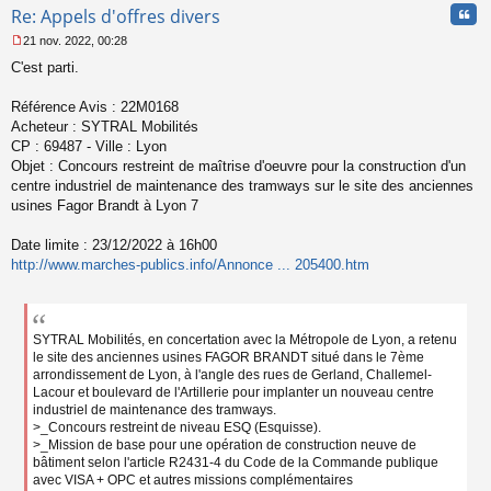
Cita
Re: Appels d'offres divers
21 nov. 2022, 00:28
M
C'est parti.
e
s
s
Référence Avis : 22M0168
a
Acheteur : SYTRAL Mobilités
g
CP : 69487 - Ville : Lyon
e
Objet : Concours restreint de maîtrise d'oeuvre pour la construction d'un
n
o
centre industriel de maintenance des tramways sur le site des anciennes
n
usines Fagor Brandt à Lyon 7
l
u
Date limite : 23/12/2022 à 16h00
http://www.marches-publics.info/Annonce ... 205400.htm
SYTRAL Mobilités, en concertation avec la Métropole de Lyon, a retenu
le site des anciennes usines FAGOR BRANDT situé dans le 7ème
arrondissement de Lyon, à l'angle des rues de Gerland, Challemel-
Lacour et boulevard de l'Artillerie pour implanter un nouveau centre
industriel de maintenance des tramways.
>_Concours restreint de niveau ESQ (Esquisse).
>_Mission de base pour une opération de construction neuve de
bâtiment selon l'article R2431-4 du Code de la Commande publique
avec VISA + OPC et autres missions complémentaires