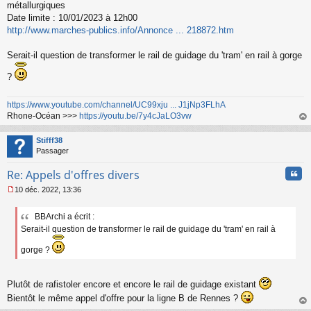
métallurgiques
Date limite : 10/01/2023 à 12h00
http://www.marches-publics.info/Annonce ... 218872.htm
Serait-il question de transformer le rail de guidage du 'tram' en rail à gorge
?
https://www.youtube.com/channel/UC99xju ... J1jNp3FLhA
Rhone-Océan >>>
https://youtu.be/7y4cJaLO3vw
au
t
Stifff38
Passager
Cita
Re: Appels d'offres divers
10 déc. 2022, 13:36
M
e
BBArchi a écrit :
s
Serait-il question de transformer le rail de guidage du 'tram' en rail à
s
a
gorge ?
g
e
n
o
Plutôt de rafistoler encore et encore le rail de guidage existant
n
Bientôt le même appel d'offre pour la ligne B de Rennes ?
l
au