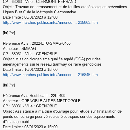
CP : 63063 - Ville : CLERMONT FERRAND
n
Objet : Travaux de terrassement et de fouilles archéologiques préventives
o
Lignes B et C de la Métropole Clermontoise
n
l
Date limite : 06/01/2023 à 12h00
u
http://www.marches-publics.info/Annonce ... 215863.htm
[hr][/hr]
Référence Avis : 2022-ETU-SMAG-0466
Acheteur : SMMAG
CP : 38031 - Ville : GRENOBLE
Objet : Mission d'organisme qualifié agréé (OQA) pour des
aménagements sur le réseau tramway de l'aire grenobloise
Date limite : 10/01/2023 à 15h00
http://www.marches-publics.info/Annonce ... 216845.htm
[hr][/hr]
Référence Avis Rectificatif : 22LT409
Acheteur : GRENOBLE ALPES METROPOLE
CP : 38031 - Ville : GRENOBLE
Objet : Assistance à maîtrise d'ouvrage pour l'étude sur l'installation de
points de recharge pour véhicules électriques sur des équipements
d'éclairage public
Date limite : 03/01/2023 à 15h00