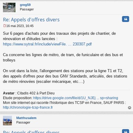
t
greg59
Passager
Cita
Re: Appels d'offres divers
16 mai 2023, 16:45
M
Sur 6 pages d'achats pour des travaux des projets de chantier, de
e
s
rénovation et d'études lancées :
s
https://www.sytral.fr/include/viewFile. ... 230307.pdf
a
g
Ca concerne les lignes de métro, de tram, de funiculaire et des bus et
e
trolleys
n
o
n
On voit dans la liste, l'allongement des stations pour la ligne T1 et T2,
l
des appels d'offres pour des bus GNV Standards, articulés, des stations
u
de métro rénovées (escalier mécanique, etc....)
Avatar
: Citadis 402 à Part Dieu
Etude proposition:
https://drive.google.com/file/d/1U_NJEj ... sp=sharing
Mon site internet qui raconte l'historique des TCSP en France, SAUF PARIS :
http://chronologie-tcsp-france.fr
au
t
Matthusalem
Passager
Cita
Re: Appels d'offres divers