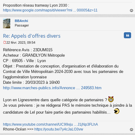
o
Proposition réseau tramway Lyon 2030 :
n
https://www.google.com/maps/d/viewer?mi ... 00005&z=11
l
au
u
t
BBArchi
Passager
Cita
Re: Appels d'offres divers
22 févr. 2023, 09:54
M
Référence Avis : 23DUM015
e
s
Acheteur : GRANDLYON Métropole
s
CP : 69505 - Ville : Lyon
a
Objet : Prestation de conception, d'organisation et d'élaboration du
g
Contrat de Ville Métropolitain 2024-2030 avec tous les partenaires de
e
l'agglomération lyonnaise
n
o
Date limite : 20/03/2023 à 16h00
n
http://www.marches-publics.info/Annonce ... 249583.htm
l
u
Lyon en Lignesrentre dans quelle catégorie de partenaires ?
Je vous préviens : je ne rédigerai PAS le mémoire technique à joindre à la
candidature de Lel pour faire partie des partenaires habilités...
https://www.youtube.com/channel/UC99xju ... J1jNp3FLhA
Rhone-Océan >>>
https://youtu.be/7y4cJaLO3vw
au