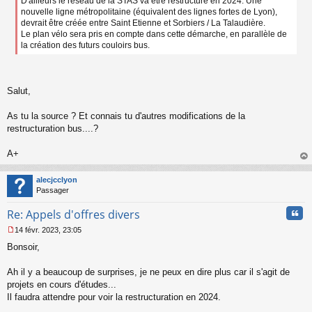
D'ailleurs le réseau de la STAS va être restructuré en 2024. Une
s
a
nouvelle ligne métropolitaine (équivalent des lignes fortes de Lyon),
g
devrait être créée entre Saint Etienne et Sorbiers / La Talaudière.
e
Le plan vélo sera pris en compte dans cette démarche, en parallèle de
n
la création des futurs couloirs bus.
o
n
l
u
Salut,
As tu la source ? Et connais tu d'autres modifications de la
restructuration bus....?
A+
au
t
alecjcclyon
Passager
Cita
Re: Appels d'offres divers
14 févr. 2023, 23:05
M
Bonsoir,
e
s
s
Ah il y a beaucoup de surprises, je ne peux en dire plus car il s'agit de
a
projets en cours d'études...
g
Il faudra attendre pour voir la restructuration en 2024.
e
n