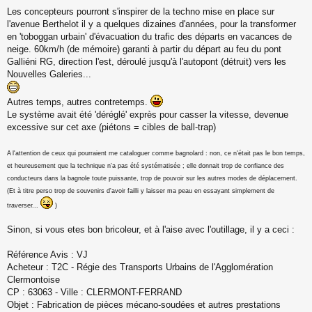
M
Les concepteurs pourront s'inspirer de la techno mise en place sur
e
s
l'avenue Berthelot il y a quelques dizaines d'années, pour la transformer
s
en 'toboggan urbain' d'évacuation du trafic des départs en vacances de
a
neige. 60km/h (de mémoire) garanti à partir du départ au feu du pont
g
Galliéni RG, direction l'est, déroulé jusqu'à l'autopont (détruit) vers les
e
Nouvelles Galeries...
n
o
n
Autres temps, autres contretemps.
l
Le système avait été 'déréglé' exprès pour casser la vitesse, devenue
u
excessive sur cet axe (piétons = cibles de ball-trap)
A l'attention de ceux qui pourraient me cataloguer comme bagnolard : non, ce n'était pas le bon temps,
et heureusement que la technique n'a pas été systématisée ; elle donnait trop de confiance des
conducteurs dans la bagnole toute puissante, trop de pouvoir sur les autres modes de déplacement.
(Et à titre perso trop de souvenirs d'avoir failli y laisser ma peau en essayant simplement de
traverser...
)
Sinon, si vous etes bon bricoleur, et à l'aise avec l'outillage, il y a ceci :
Référence Avis : VJ
Acheteur : T2C - Régie des Transports Urbains de l'Agglomération
Clermontoise
CP : 63063 - Ville : CLERMONT-FERRAND
Objet : Fabrication de pièces mécano-soudées et autres prestations