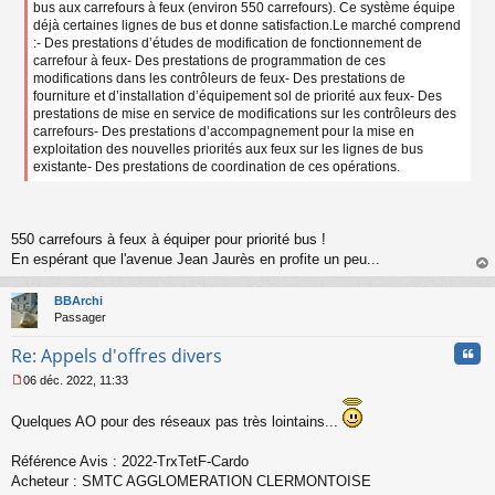
bus aux carrefours à feux (environ 550 carrefours). Ce système équipe
déjà certaines lignes de bus et donne satisfaction.Le marché comprend
:- Des prestations d’études de modification de fonctionnement de
carrefour à feux- Des prestations de programmation de ces
modifications dans les contrôleurs de feux- Des prestations de
fourniture et d’installation d’équipement sol de priorité aux feux- Des
prestations de mise en service de modifications sur les contrôleurs des
carrefours- Des prestations d’accompagnement pour la mise en
exploitation des nouvelles priorités aux feux sur les lignes de bus
existante- Des prestations de coordination de ces opérations.
550 carrefours à feux à équiper pour priorité bus !
En espérant que l'avenue Jean Jaurès en profite un peu...
au
t
BBArchi
Passager
Cita
Re: Appels d'offres divers
06 déc. 2022, 11:33
M
e
Quelques AO pour des réseaux pas très lointains...
s
s
a
Référence Avis : 2022-TrxTetF-Cardo
g
Acheteur : SMTC AGGLOMERATION CLERMONTOISE
e