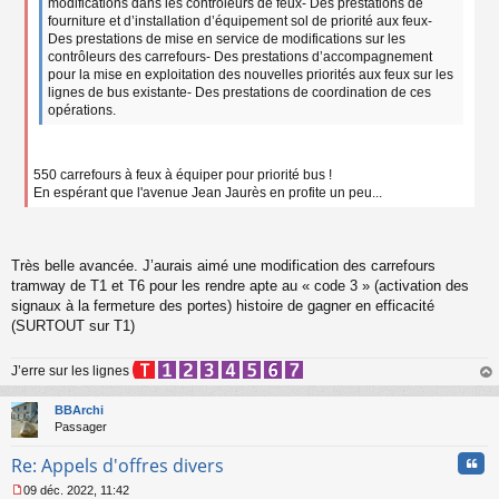
modifications dans les contrôleurs de feux- Des prestations de
fourniture et d’installation d’équipement sol de priorité aux feux-
Des prestations de mise en service de modifications sur les
contrôleurs des carrefours- Des prestations d’accompagnement
pour la mise en exploitation des nouvelles priorités aux feux sur les
lignes de bus existante- Des prestations de coordination de ces
opérations.
550 carrefours à feux à équiper pour priorité bus !
En espérant que l'avenue Jean Jaurès en profite un peu...
Très belle avancée. J’aurais aimé une modification des carrefours
tramway de T1 et T6 pour les rendre apte au « code 3 » (activation des
signaux à la fermeture des portes) histoire de gagner en efficacité
(SURTOUT sur T1)
J’erre sur les lignes
au
t
BBArchi
Passager
Cita
Re: Appels d'offres divers
09 déc. 2022, 11:42