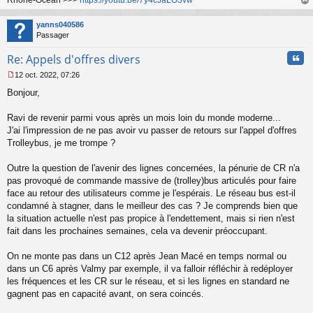
Rhone-Océan >>>
https://youtu.be/7y4cJaLO3vw
au
t
yanns040586
Passager
Cita
Re: Appels d'offres divers
12 oct. 2022, 07:26
M
Bonjour,
e
s
s
Ravi de revenir parmi vous après un mois loin du monde moderne...
a
J'ai l'impression de ne pas avoir vu passer de retours sur l'appel d'offres
g
Trolleybus, je me trompe ?
e
n
o
Outre la question de l'avenir des lignes concernées, la pénurie de CR n'a
n
pas provoqué de commande massive de (trolley)bus articulés pour faire
l
face au retour des utilisateurs comme je l'espérais. Le réseau bus est-il
u
condamné à stagner, dans le meilleur des cas ? Je comprends bien que
la situation actuelle n'est pas propice à l'endettement, mais si rien n'est
fait dans les prochaines semaines, cela va devenir préoccupant.
On ne monte pas dans un C12 après Jean Macé en temps normal ou
dans un C6 après Valmy par exemple, il va falloir réfléchir à redéployer
les fréquences et les CR sur le réseau, et si les lignes en standard ne
gagnent pas en capacité avant, on sera coincés.