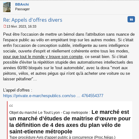
t
BBArchi
Passager
Cita
Re: Appels d'offres divers
13 févr. 2023, 16:33
M
Peut être l'occasion de mettre un bémol dans l'attribution sans nuance de
e
s
l'espace public au vélo en empiétant trop sur les autres modes. Si c'était
s
enfin l'occasion de conception subtile, intelligente au sens intelligence
a
sociale, ouverte d'esprit et réellement cohérente entre tous les modes,
g
pour que tout le monde y trouve son compte
, ce serait bien. Si c'était
e
possible d'éviter la répétition stupide des automatismes intellectuels des
n
o
années 60/80 bloqués sur le 'tout automobile', avec la doxa "mort aux
n
piétons, vélos, et autres pégus qui n'ont qu'à acheter une voiture ou se
l
laisser pétafiner"...
u
L'appel d'offres :
https://private.e-marchespublics.com/so ... 4764554377
Le marché est
Objet du marché Le Tout Lyon - Cap metropole :
un marché d’études de maitrise d’œuvre pour
la définition de 4 des axes du plan vélo de
saint-etienne métropole
Type procédure Avis d'appel public à concurrence (Proc.Négo.)