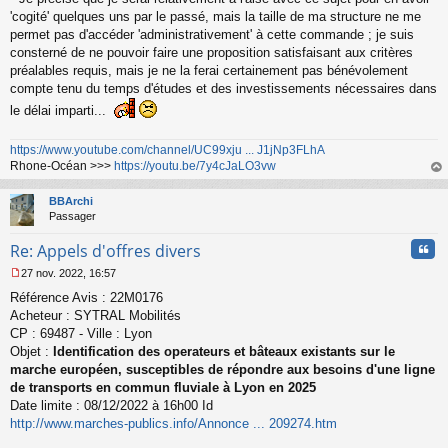
'cogité' quelques uns par le passé, mais la taille de ma structure ne me
permet pas d'accéder 'administrativement' à cette commande ; je suis
consterné de ne pouvoir faire une proposition satisfaisant aux critères
préalables requis, mais je ne la ferai certainement pas bénévolement
compte tenu du temps d'études et des investissements nécessaires dans
le délai imparti...
https://www.youtube.com/channel/UC99xju ... J1jNp3FLhA
Rhone-Océan >>>
https://youtu.be/7y4cJaLO3vw
au
t
BBArchi
Passager
Cita
Re: Appels d'offres divers
27 nov. 2022, 16:57
M
Référence Avis : 22M0176
e
s
Acheteur : SYTRAL Mobilités
s
CP : 69487 - Ville : Lyon
a
Objet :
Identification des operateurs et bâteaux existants sur le
g
marche européen, susceptibles de répondre aux besoins d'une ligne
e
de transports en commun fluviale à Lyon en 2025
n
o
Date limite : 08/12/2022 à 16h00 Id
n
http://www.marches-publics.info/Annonce ... 209274.htm
l