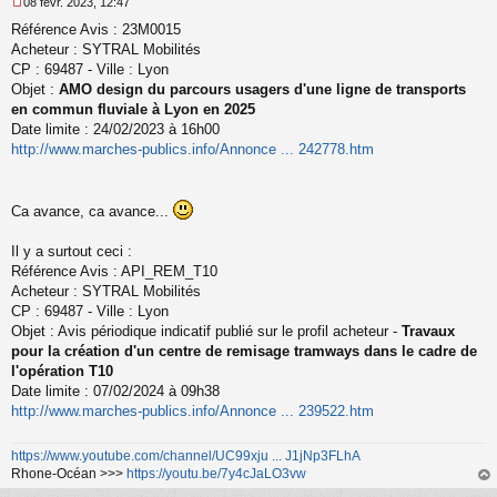
08 févr. 2023, 12:47
M
Référence Avis : 23M0015
e
s
Acheteur : SYTRAL Mobilités
s
CP : 69487 - Ville : Lyon
a
Objet :
AMO design du parcours usagers d'une ligne de transports
g
en commun fluviale à Lyon en 2025
e
Date limite : 24/02/2023 à 16h00
n
o
http://www.marches-publics.info/Annonce ... 242778.htm
n
l
u
Ca avance, ca avance...
Il y a surtout ceci :
Référence Avis : API_REM_T10
Acheteur : SYTRAL Mobilités
CP : 69487 - Ville : Lyon
Objet : Avis périodique indicatif publié sur le profil acheteur -
Travaux
pour la création d'un centre de remisage tramways dans le cadre de
l'opération T10
Date limite : 07/02/2024 à 09h38
http://www.marches-publics.info/Annonce ... 239522.htm
https://www.youtube.com/channel/UC99xju ... J1jNp3FLhA
Rhone-Océan >>>
https://youtu.be/7y4cJaLO3vw
au