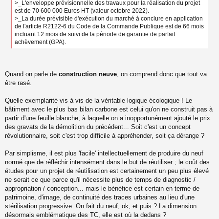
>_L'enveloppe prévisionnelle des travaux pour la réalisation du projet
est de 70 600 000 Euros HT (valeur octobre 2022).
>_La durée prévisible d'exécution du marché à conclure en application
de l'article R2122-6 du Code de la Commande Publique est de 66 mois
incluant 12 mois de suivi de la période de garantie de parfait
achèvement (GPA).
Quand on parle de
construction neuve
, on comprend donc que tout va
être rasé.
Quelle exemplarité vis à vis de la véritable logique écologique ! Le
bâtiment avec le plus bas bilan carbone est celui qu'on ne construit pas à
partir d'une feuille blanche, à laquelle on a inopportunément ajouté le prix
des gravats de la démolition du précédent... Soit c'est un concept
révolutionnaire, soit c'est trop difficile à appréhender, soit ça dérange ?
Par simplisme, il est plus 'facile' intellectuellement de produire du neuf
normé que de réfléchir intensément dans le but de réutiliser ; le coût des
études pour un projet de réutilisation est certainement un peu plus élevé
ne serait ce que parce qu'il nécessite plus de temps de diagnostic /
appropriation / conception... mais le bénéfice est certain en terme de
patrimoine, d'image, de continuité des traces urbaines au lieu d'une
stérilisation progressive. On fait du neuf, ok, et puis ? La dimension
désormais emblématique des TC, elle est où la dedans ?