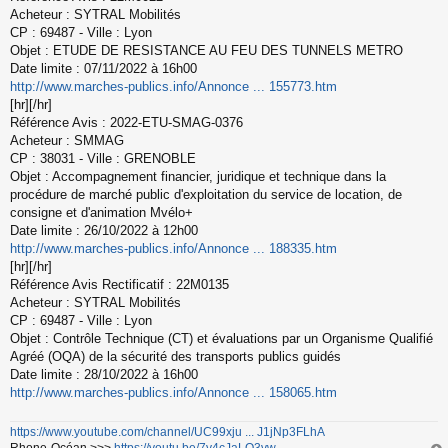
s
Acheteur : SYTRAL Mobilités
s
CP : 69487 - Ville : Lyon
a
Objet : ETUDE DE RESISTANCE AU FEU DES TUNNELS METRO
g
Date limite : 07/11/2022 à 16h00
e
http://www.marches-publics.info/Annonce ... 155773.htm
n
o
[hr][/hr]
n
Référence Avis : 2022-ETU-SMAG-0376
l
Acheteur : SMMAG
u
CP : 38031 - Ville : GRENOBLE
Objet : Accompagnement financier, juridique et technique dans la
procédure de marché public d'exploitation du service de location, de
consigne et d'animation Mvélo+
Date limite : 26/10/2022 à 12h00
http://www.marches-publics.info/Annonce ... 188335.htm
[hr][/hr]
Référence Avis Rectificatif : 22M0135
Acheteur : SYTRAL Mobilités
CP : 69487 - Ville : Lyon
Objet : Contrôle Technique (CT) et évaluations par un Organisme Qualifié
Agréé (OQA) de la sécurité des transports publics guidés
Date limite : 28/10/2022 à 16h00
http://www.marches-publics.info/Annonce ... 158065.htm
https://www.youtube.com/channel/UC99xju ... J1jNp3FLhA