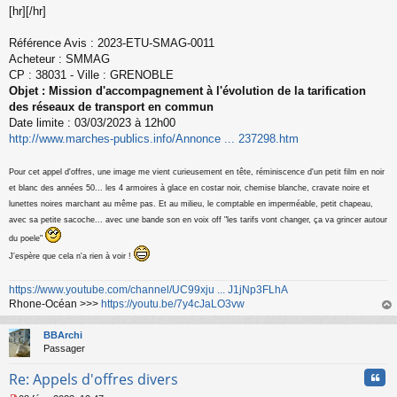
u
[hr][/hr]
Référence Avis : 2023-ETU-SMAG-0011
Acheteur : SMMAG
CP : 38031 - Ville : GRENOBLE
Objet : Mission d'accompagnement à l'évolution de la tarification
des réseaux de transport en commun
Date limite : 03/03/2023 à 12h00
http://www.marches-publics.info/Annonce ... 237298.htm
Pour cet appel d'offres, une image me vient curieusement en tête, réminiscence d'un petit film en noir
et blanc des années 50... les 4 armoires à glace en costar noir, chemise blanche, cravate noire et
lunettes noires marchant au même pas. Et au milieu, le comptable en imperméable, petit chapeau,
avec sa petite sacoche... avec une bande son en voix off "les tarifs vont changer, ça va grincer autour
du poele"
J'espère que cela n'a rien à voir !
https://www.youtube.com/channel/UC99xju ... J1jNp3FLhA
Rhone-Océan >>>
https://youtu.be/7y4cJaLO3vw
au
t
BBArchi
Passager
Cita
Re: Appels d'offres divers