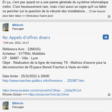
Et ça, c'est pas quand on a une panne générale du système informatique
métro. C'est heureusement rare, mais c'est aussi un signe qu'il va falloir
se pencher sur la question de la vétusté des installations...
(Trois heures
pour faire Vaise <> Vénissieux l'autre jour)
au
t
BBArchi
Passager
Cita
Re: Appels d'offres divers
04 nov. 2022, 10:17
M
Référence Avis : 22M0151
e
s
Acheteur : SYTRAL Mobilités
s
CP : 69487 - Ville : Lyon
a
Objet : Réalisation de la ligne de tramway T9 - Maîtrise d'oeuvre pour la
g
déconstruction de l'Espace Benoit Frachon à Vaulx-en-Velin
e
n
o
Date limite : 25/11/2022 à 16h00
n
http://www.marches-publics.info/Annonce ... 201987.htm
l
u
https://www.youtube.com/channel/UC99xju ... J1jNp3FLhA
Rhone-Océan >>>
https://youtu.be/7y4cJaLO3vw
au
t
BBArchi
Passager