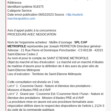
Référence
Identifiant système 918375
Catégorie Service
Date envoi publication 06/02/2023 Source :
http://sudest-
marchespublics.com
Avis d’appel public à la concurrence
PROCEDURE AVEC NEGOCIATION
Nom de l'organisme acheteur : Maître d’ouvrage :
SPL CAP
METROPOLE
représentée par Joseph PERRETON Directeur général -
Adresse : 21 Rue Pierre et Dominique Ponchardier - CS 60138 - 42015
Saint-Etienne Cedex 2
Au nom et pour le compte de SAINT ETIENNE METROPOLE
Objet du marché et lieu d'exécution : Le marché est un marché d’études
de maitrise d’œuvre pour la définition de 4 des axes du plan vélo de
Saint-Etienne Métropole
Lieu d’exécution : Territoire de Saint-Etienne Métropole
Cette consultation est divisée en 2 lots.
Lot n° 1 : Couronne Ouest - Nature et étendue des prestations :
Missions d’études PRE et d’AVP
Lot n° 2 : Grand axe : Couronne Est / Couronne Nord / Furan - Nature et
étendue des prestations : Mission d’études PRE et d’AVP
La procédure mise en œuvre est une procédure formalisée avec
négociation définie dans le respect des dispositions de l'article L.2124-3
du code de la commande publique.