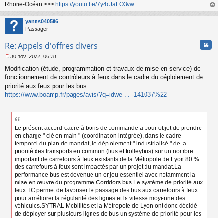
Rhone-Océan >>>
https://youtu.be/7y4cJaLO3vw
au
t
yanns040586
Passager
Cita
Re: Appels d'offres divers
30 nov. 2022, 06:33
M
Modification (étude, programmation et travaux de mise en service) de
e
s
fonctionnement de contrôleurs à feux dans le cadre du déploiement de
s
priorité aux feux pour les bus.
a
https://www.boamp.fr/pages/avis/?q=idwe ... -141037%22
g
e
n
o
n
Le présent accord-cadre à bons de commande a pour objet de prendre
l
en charge " clé en main " (coordination intégrée), dans le cadre
u
temporel du plan de mandat, le déploiement " industrialisé " de la
priorité des transports en commun (bus et trolleybus) sur un nombre
important de carrefours à feux existants de la Métropole de Lyon.80 %
des carrefours à feux sont impactés par un projet du mandat.La
performance bus est devenue un enjeu essentiel avec notamment la
mise en œuvre du programme Corridors bus Le système de priorité aux
feux TC permet de favoriser le passage des bus aux carrefours à feux
pour améliorer la régularité des lignes et la vitesse moyenne des
véhicules.SYTRAL Mobilités et la Métropole de Lyon ont donc décidé
de déployer sur plusieurs lignes de bus un système de priorité pour les