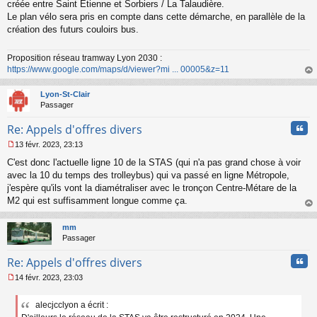
s
créée entre Saint Etienne et Sorbiers / La Talaudière.
a
Le plan vélo sera pris en compte dans cette démarche, en parallèle de la
g
création des futurs couloirs bus.
e
n
o
Proposition réseau tramway Lyon 2030 :
n
https://www.google.com/maps/d/viewer?mi ... 00005&z=11
l
au
u
t
Lyon-St-Clair
Passager
Cita
Re: Appels d'offres divers
13 févr. 2023, 23:13
M
C'est donc l'actuelle ligne 10 de la STAS (qui n'a pas grand chose à voir
e
s
avec la 10 du temps des trolleybus) qui va passé en ligne Métropole,
s
j'espère qu'ils vont la diamétraliser avec le tronçon Centre-Métare de la
a
M2 qui est suffisamment longue comme ça.
g
au
e
t
n
mm
o
Passager
n
Cita
l
Re: Appels d'offres divers
u
14 févr. 2023, 23:03
M
e
alecjcclyon a écrit :
s