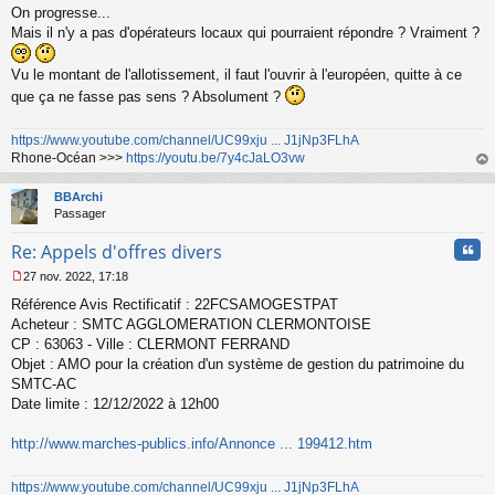
u
On progresse...
Mais il n'y a pas d'opérateurs locaux qui pourraient répondre ? Vraiment ?
Vu le montant de l'allotissement, il faut l'ouvrir à l'européen, quitte à ce
que ça ne fasse pas sens ? Absolument ?
https://www.youtube.com/channel/UC99xju ... J1jNp3FLhA
Rhone-Océan >>>
https://youtu.be/7y4cJaLO3vw
au
t
BBArchi
Passager
Cita
Re: Appels d'offres divers
27 nov. 2022, 17:18
M
Référence Avis Rectificatif : 22FCSAMOGESTPAT
e
s
Acheteur : SMTC AGGLOMERATION CLERMONTOISE
s
CP : 63063 - Ville : CLERMONT FERRAND
a
Objet : AMO pour la création d'un système de gestion du patrimoine du
g
SMTC-AC
e
Date limite : 12/12/2022 à 12h00
n
o
n
http://www.marches-publics.info/Annonce ... 199412.htm
l
u
https://www.youtube.com/channel/UC99xju ... J1jNp3FLhA