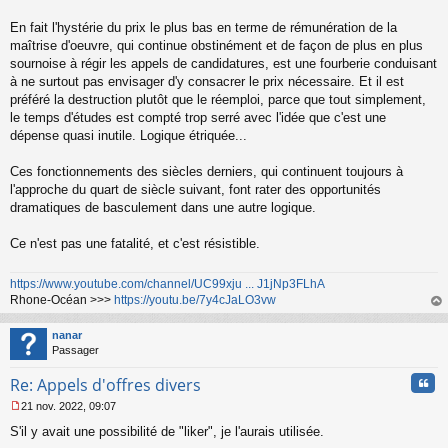
En fait l'hystérie du prix le plus bas en terme de rémunération de la
maîtrise d'oeuvre, qui continue obstinément et de façon de plus en plus
sournoise à régir les appels de candidatures, est une fourberie conduisant
à ne surtout pas envisager d'y consacrer le prix nécessaire. Et il est
préféré la destruction plutôt que le réemploi, parce que tout simplement,
le temps d'études est compté trop serré avec l'idée que c'est une
dépense quasi inutile. Logique étriquée...
Ces fonctionnements des siècles derniers, qui continuent toujours à
l'approche du quart de siècle suivant, font rater des opportunités
dramatiques de basculement dans une autre logique.
Ce n'est pas une fatalité, et c'est résistible.
https://www.youtube.com/channel/UC99xju ... J1jNp3FLhA
Rhone-Océan >>>
https://youtu.be/7y4cJaLO3vw
au
t
nanar
Passager
Cita
Re: Appels d'offres divers
21 nov. 2022, 09:07
M
S'il y avait une possibilité de "liker", je l'aurais utilisée.
e
s