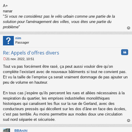
s
A+
a
nanar
g
"
Si vous ne considérez pas le vélo urbain comme une partie de la
e
solution pour l'aménagement des villes, vous êtes une partie du
n
o
problème
"
n
au
l
t
nim
u
Passager
Cita
Re: Appels d'offres divers
21 nov. 2022, 10:51
M
Tout va pas forcément être rasé, ça peut aussi vouloir dire qu’on
e
s
complète l’existant avec de nouveaux bâtiments si tout ne convient pas.
s
Et vu la taille de l’emprise ça serait vraiment dommage de pas ajouter un
a
peu de volume en hauteur.
g
e
En tous cas j’espère qu’ils perceront les rues et allées nécessaires à la
n
o
respiration du quartier, les emprises industrielles monolithiques
n
historiques qui canalisent les flux sur la rue de Gerland, avec des
l
conducteurs pressés qui décollent sur les dos d’âne en face des écoles,
u
c’est pas terrible. Au moins permettre aux modes doux une circulation
sud nord séparée et sécurisée.
au
t
BBArchi