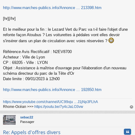
http://www.marches-publics.info/Annonce ... 213398.htm
[hr][/hr]
Et le meilleur pour la fin : le Lezard Vert du Parc va t-il faire l'objet d'une
refonte façon Atoubus ? Les voiturettes à pédales vont elles devoir
s'insérer dans un plan de circulation avec voies réservées ?
Référence Avis Rectificatif : N2EV8700
Acheteur : Ville de Lyon
CP : 69205 - Ville : LYON
Objet : Assistance à maîtrise d'ouvrage pour l'élaboration d'un nouveau
schéma directeur du parc de la Tête d'Or
Date limite : 09/01/2023 à 12h00
http://www.marches-publics.info/Annonce ... 192850.htm
https://www.youtube.com/channel/UC99xju ... J1jNp3FLhA
Rhone-Océan >>>
https://youtu.be/7y4cJaLO3vw
au
t
sebac22
Passager
Cita
Re: Appels d'offres divers