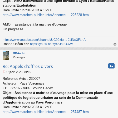
Objet :
AMO transversale d'une ligne fluviale à Lyon : Bateaux/Haltes-
g
stations/Exploitation
e
Date limite : 27/01/2023 à 16h00
n
o
http://www.marches-publics.info/Annonce ... 225228.htm
n
l
AMO = assistance à la maitrise d'ouvrage
u
On progresse...
https://www.youtube.com/channel/UC99xju ... J1jNp3FLhA
Rhone-Océan >>>
https://youtu.be/7y4cJaLO3vw
au
t
BBArchi
Passager
Cita
Re: Appels d'offres divers
27 janv. 2023, 01:16
M
Référence Avis : 230007
e
s
Acheteur : Pays Voironnais
s
CP : 38516 - Ville : Voiron Cedex
a
Objet : Assistance à maîtrise d'ouvrage pour la mise en place d'une
g
politique de logistique urbaine au sein de la Communauté
e
d'Agglomération au Pays Voironnais
n
o
Date limite : 20/02/2023 à 12h00
n
http://www.marches-publics.info/Annonce ... 237487.htm
l