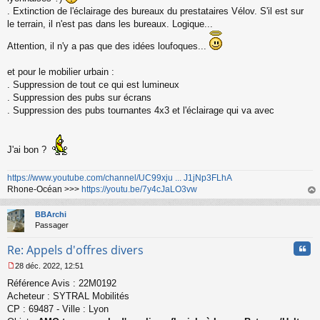
. Extinction de l'éclairage des bureaux du prestataires Vélov. S'il est sur
le terrain, il n'est pas dans les bureaux. Logique...
Attention, il n'y a pas que des idées loufoques...
et pour le mobilier urbain :
. Suppression de tout ce qui est lumineux
. Suppression des pubs sur écrans
. Suppression des pubs tournantes 4x3 et l'éclairage qui va avec
J'ai bon ?
https://www.youtube.com/channel/UC99xju ... J1jNp3FLhA
Rhone-Océan >>>
https://youtu.be/7y4cJaLO3vw
au
t
BBArchi
Passager
Cita
Re: Appels d'offres divers
28 déc. 2022, 12:51
M
Référence Avis : 22M0192
e
s
Acheteur : SYTRAL Mobilités
s
CP : 69487 - Ville : Lyon
a