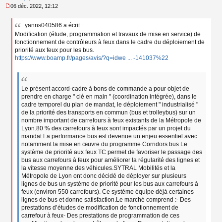
06 déc. 2022, 12:12
M
e
yanns040586 a écrit :
s
Modification (étude, programmation et travaux de mise en service) de
s
a
fonctionnement de contrôleurs à feux dans le cadre du déploiement de
g
priorité aux feux pour les bus.
e
https://www.boamp.fr/pages/avis/?q=idwe ... -141037%22
n
o
n
l
Le présent accord-cadre à bons de commande a pour objet de
u
prendre en charge " clé en main " (coordination intégrée), dans le
cadre temporel du plan de mandat, le déploiement " industrialisé "
de la priorité des transports en commun (bus et trolleybus) sur un
nombre important de carrefours à feux existants de la Métropole de
Lyon.80 % des carrefours à feux sont impactés par un projet du
mandat.La performance bus est devenue un enjeu essentiel avec
notamment la mise en œuvre du programme Corridors bus Le
système de priorité aux feux TC permet de favoriser le passage des
bus aux carrefours à feux pour améliorer la régularité des lignes et
la vitesse moyenne des véhicules.SYTRAL Mobilités et la
Métropole de Lyon ont donc décidé de déployer sur plusieurs
lignes de bus un système de priorité pour les bus aux carrefours à
feux (environ 550 carrefours). Ce système équipe déjà certaines
lignes de bus et donne satisfaction.Le marché comprend :- Des
prestations d’études de modification de fonctionnement de
carrefour à feux- Des prestations de programmation de ces