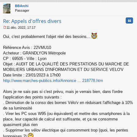
u
t
BBArchi
Passager
Cita
Re: Appels d'offres divers
11 déc. 2022, 17:17
M
e
Oui, c'est probablement l'objet réel des besoins...
s
s
Référence Avis : 22VMU10
a
Acheteur : GRANDLYON Métropole
g
CP : 69505 - Ville : Lyon
e
n
Objet : AUDIT DE LA QUALITÉ DES PRESTATIONS DU MARCHE DE
o
MOBILIERS URBAINS D'INFORMATION ET DU SERVICE VELO'V
n
Date limite : 23/01/2023 à 17h00
l
http://www.marches-publics.info/Annonce ... 218778.htm
u
Alors je ne sais pas si c'est prévu, mais je verrais bien, dans l'ordre
l'application des points suivants :
. Diminution de la conso des bornes Vélo'v en réduisant l'affichage à 10%
de sa luminosité
. Virer les PC sous W95 (ou équivalent) et mettre des smartphones à la
place, leur capacité de calcul est suffisante, et ça ne consomme
quasiment plus rien
. Supprimer les vélov électrique qui consomment trop (quoi, les pentes
lyonnaises ?)