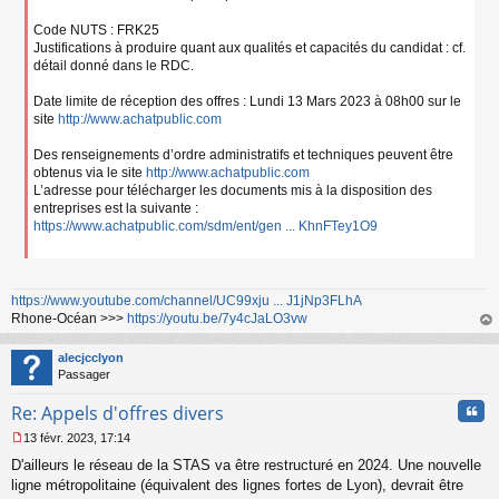
Code NUTS : FRK25
Justifications à produire quant aux qualités et capacités du candidat : cf.
détail donné dans le RDC.
Date limite de réception des offres : Lundi 13 Mars 2023 à 08h00 sur le
site
http://www.achatpublic.com
Des renseignements d’ordre administratifs et techniques peuvent être
obtenus via le site
http://www.achatpublic.com
L’adresse pour télécharger les documents mis à la disposition des
entreprises est la suivante :
https://www.achatpublic.com/sdm/ent/gen ... KhnFTey1O9
https://www.youtube.com/channel/UC99xju ... J1jNp3FLhA
Rhone-Océan >>>
https://youtu.be/7y4cJaLO3vw
au
t
alecjcclyon
Passager
Cita
Re: Appels d'offres divers
13 févr. 2023, 17:14
M
D'ailleurs le réseau de la STAS va être restructuré en 2024. Une nouvelle
e
s
ligne métropolitaine (équivalent des lignes fortes de Lyon), devrait être