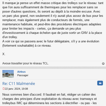
Il manque je pense un effet masse critique des trolleys sur le réseau: tant
que l'on aura suffisamment de thermiques pour les remplacer sans se
poser d'autres questions, ils seront au dépôt à la moindre excuse. Avec
un parc plus grand, non seulement il n'y aurait plus assez de bus pour les
remplacer, mais également plus de conducteurs de formés, une
maintenance habituée, et peut-être des procédures électriques adaptées
pour limiter les impacts - certes, ça demande un peu plus
d'investissement à chaque échelon que de juste sortir un GNV à la place
d'un trolley.
A voir ce qui se passera avec le futur délégataire, s'il y a une évolution
(fortement souhaitable) à ce niveau.
X.
Avoue travailler pour le réseau TCL.
au
t
Airbus
Passager
Cita
Re: C11 Malmenée
22 janv. 2024, 19:08
M
Nous sommes bien d'accord. Il faudrait en fait, rédiger un cahier des
e
s
charges des principes d'une exploitation du réseau avec tramways et
s
trolleybus IMC qui déterminera les sections à électrifier - ou pas - les
a