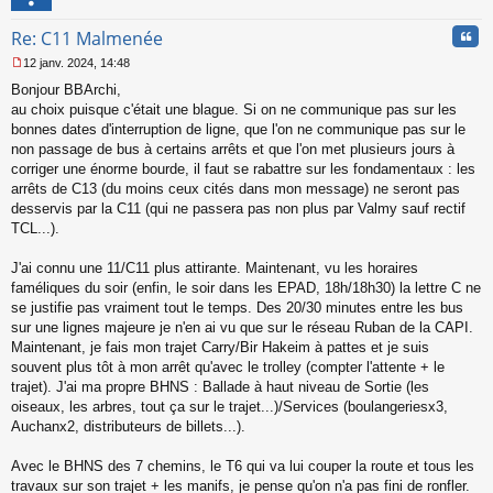
l
u
Cita
Re: C11 Malmenée
12 janv. 2024, 14:48
M
Bonjour BBArchi,
e
s
au choix puisque c'était une blague. Si on ne communique pas sur les
s
bonnes dates d'interruption de ligne, que l'on ne communique pas sur le
a
non passage de bus à certains arrêts et que l'on met plusieurs jours à
g
corriger une énorme bourde, il faut se rabattre sur les fondamentaux : les
e
arrêts de C13 (du moins ceux cités dans mon message) ne seront pas
n
o
desservis par la C11 (qui ne passera pas non plus par Valmy sauf rectif
n
TCL...).
l
u
J'ai connu une 11/C11 plus attirante. Maintenant, vu les horaires
faméliques du soir (enfin, le soir dans les EPAD, 18h/18h30) la lettre C ne
se justifie pas vraiment tout le temps. Des 20/30 minutes entre les bus
sur une lignes majeure je n'en ai vu que sur le réseau Ruban de la CAPI.
Maintenant, je fais mon trajet Carry/Bir Hakeim à pattes et je suis
souvent plus tôt à mon arrêt qu'avec le trolley (compter l'attente + le
trajet). J'ai ma propre BHNS : Ballade à haut niveau de Sortie (les
oiseaux, les arbres, tout ça sur le trajet...)/Services (boulangeriesx3,
Auchanx2, distributeurs de billets...).
Avec le BHNS des 7 chemins, le T6 qui va lui couper la route et tous les
travaux sur son trajet + les manifs, je pense qu'on n'a pas fini de ronfler.