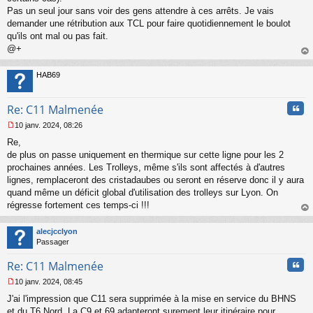
Pas un seul jour sans voir des gens attendre à ces arrêts. Je vais
demander une rétribution aux TCL pour faire quotidiennement le boulot
qu'ils ont mal ou pas fait.
@+
au
t
HAB69
Cita
Re: C11 Malmenée
10 janv. 2024, 08:26
M
Re,
e
s
de plus on passe uniquement en thermique sur cette ligne pour les 2
s
prochaines années. Les Trolleys, même s'ils sont affectés à d'autres
a
lignes, remplaceront des cristadaubes ou seront en réserve donc il y aura
g
quand même un déficit global d'utilisation des trolleys sur Lyon. On
e
régresse fortement ces temps-ci !!!
n
o
au
n
t
alecjcclyon
l
Passager
u
Cita
Re: C11 Malmenée
10 janv. 2024, 08:45
M
J'ai l'impression que C11 sera supprimée à la mise en service du BHNS
e
s
et du T6 Nord. La C9 et 69 adapteront surement leur itinéraire pour