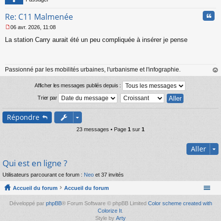
Cita
Re: C11 Malmenée
06 avr. 2026, 11:08
M
La station Carry aurait été un peu compliquée à insérer je pense
e
s
s
a
Passionné par les mobilités urbaines, l'urbanisme et l'infographie.
g
e
au
n
t
Afficher les messages publiés depuis :
o
Trier par
n
l
u
Répondre
23 messages • Page
1
sur
1
Aller
Qui est en ligne ?
Utilisateurs parcourant ce forum :
Neo
et 37 invités
Accueil du forum
Accueil du forum
Développé par
phpBB
® Forum Software © phpBB Limited
Color scheme created with
Colorize It
.
Style by
Arty