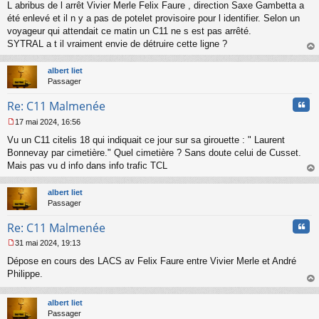
L abribus de l arrêt Vivier Merle Felix Faure , direction Saxe Gambetta a
e
s
été enlevé et il n y a pas de potelet provisoire pour l identifier. Selon un
s
voyageur qui attendait ce matin un C11 ne s est pas arrêté.
a
SYTRAL a t il vraiment envie de détruire cette ligne ?
g
au
e
t
n
albert liet
o
Passager
n
Cita
l
Re: C11 Malmenée
u
17 mai 2024, 16:56
M
Vu un C11 citelis 18 qui indiquait ce jour sur sa girouette : " Laurent
e
s
Bonnevay par cimetière." Quel cimetière ? Sans doute celui de Cusset.
s
Mais pas vu d info dans info trafic TCL
a
au
g
t
albert liet
e
Passager
n
o
Cita
Re: C11 Malmenée
n
l
31 mai 2024, 19:13
u
M
Dépose en cours des LACS av Felix Faure entre Vivier Merle et André
e
s
Philippe.
s
au
a
t
albert liet
g
Passager
e