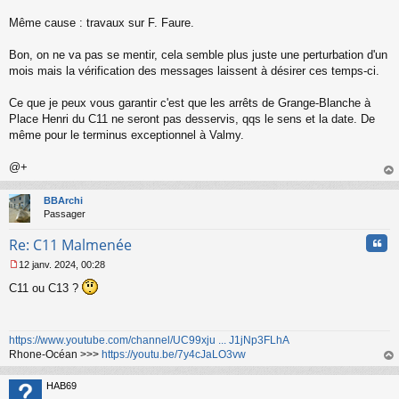
Même cause : travaux sur F. Faure.
Bon, on ne va pas se mentir, cela semble plus juste une perturbation d'un
mois mais la vérification des messages laissent à désirer ces temps-ci.
Ce que je peux vous garantir c'est que les arrêts de Grange-Blanche à
Place Henri du C11 ne seront pas desservis, qqs le sens et la date. De
même pour le terminus exceptionnel à Valmy.
@+
au
t
BBArchi
Passager
Cita
Re: C11 Malmenée
12 janv. 2024, 00:28
M
C11 ou C13 ?
e
s
s
a
https://www.youtube.com/channel/UC99xju ... J1jNp3FLhA
g
Rhone-Océan >>>
https://youtu.be/7y4cJaLO3vw
e
n
au
o
t
HAB69
n