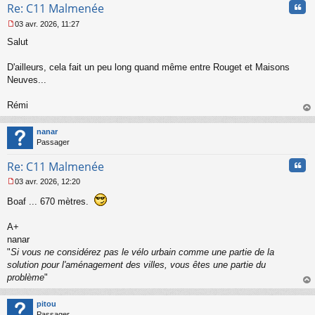
Cita
Re: C11 Malmenée
o
n
03 avr. 2026, 11:27
l
M
u
Salut
e
s
s
D'ailleurs, cela fait un peu long quand même entre Rouget et Maisons
a
Neuves...
g
e
Rémi
n
o
au
n
t
nanar
l
Passager
u
Cita
Re: C11 Malmenée
03 avr. 2026, 12:20
M
e
Boaf ... 670 mètres.
s
s
A+
a
nanar
g
"
Si vous ne considérez pas le vélo urbain comme une partie de la
e
n
solution pour l'aménagement des villes, vous êtes une partie du
o
problème
"
n
au
l
t
pitou
u
Passager