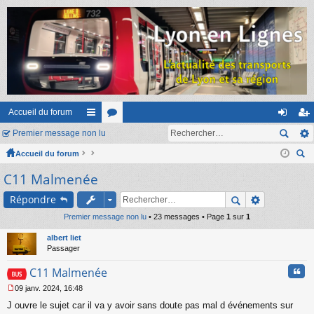
Accueil du forum
Premier message non lu
ac
or
on
ns
Accueil du forum
co
u
ne
cri
ec
C11 Malmenée
ur
m
xi
pti
her
ci
s
on
on
Répondre
ch
er
Premier message non lu
s
• 23 messages • Page
1
sur
1
albert liet
Passager
Cita
C11 Malmenée
09 janv. 2024, 16:48
M
J ouvre le sujet car il va y avoir sans doute pas mal d événements sur
e