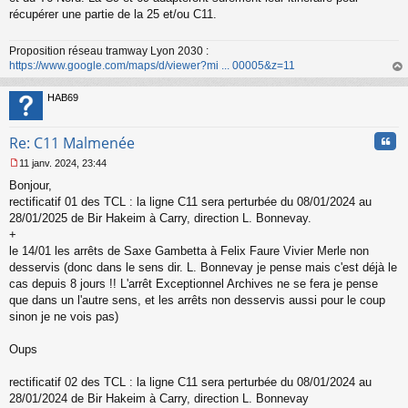
s
récupérer une partie de la 25 et/ou C11.
a
g
Proposition réseau tramway Lyon 2030 :
e
https://www.google.com/maps/d/viewer?mi ... 00005&z=11
n
o
au
n
t
HAB69
l
u
Cita
Re: C11 Malmenée
11 janv. 2024, 23:44
M
Bonjour,
e
s
rectificatif 01 des TCL : la ligne C11 sera perturbée du 08/01/2024 au
s
28/01/2025 de Bir Hakeim à Carry, direction L. Bonnevay.
a
+
g
le 14/01 les arrêts de Saxe Gambetta à Felix Faure Vivier Merle non
e
desservis (donc dans le sens dir. L. Bonnevay je pense mais c'est déjà le
n
o
cas depuis 8 jours !! L'arrêt Exceptionnel Archives ne se fera je pense
n
que dans un l'autre sens, et les arrêts non desservis aussi pour le coup
l
sinon je ne vois pas)
u
Oups
rectificatif 02 des TCL : la ligne C11 sera perturbée du 08/01/2024 au
28/01/2024 de Bir Hakeim à Carry, direction L. Bonnevay