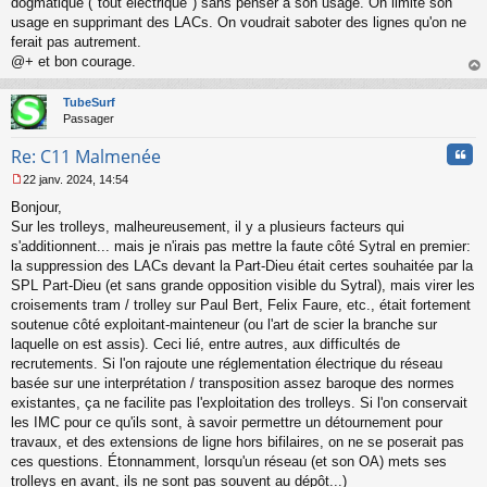
dogmatique ("tout électrique") sans penser à son usage. On limite son
usage en supprimant des LACs. On voudrait saboter des lignes qu'on ne
ferait pas autrement.
@+ et bon courage.
au
t
TubeSurf
Passager
Cita
Re: C11 Malmenée
22 janv. 2024, 14:54
M
Bonjour,
e
s
Sur les trolleys, malheureusement, il y a plusieurs facteurs qui
s
s'additionnent... mais je n'irais pas mettre la faute côté Sytral en premier:
a
la suppression des LACs devant la Part-Dieu était certes souhaitée par la
g
SPL Part-Dieu (et sans grande opposition visible du Sytral), mais virer les
e
croisements tram / trolley sur Paul Bert, Felix Faure, etc., était fortement
n
o
soutenue côté exploitant-mainteneur (ou l'art de scier la branche sur
n
laquelle on est assis). Ceci lié, entre autres, aux difficultés de
l
recrutements. Si l'on rajoute une réglementation électrique du réseau
u
basée sur une interprétation / transposition assez baroque des normes
existantes, ça ne facilite pas l'exploitation des trolleys. Si l'on conservait
les IMC pour ce qu'ils sont, à savoir permettre un détournement pour
travaux, et des extensions de ligne hors bifilaires, on ne se poserait pas
ces questions. Étonnamment, lorsqu'un réseau (et son OA) mets ses
trolleys en avant, ils ne sont pas souvent au dépôt...)