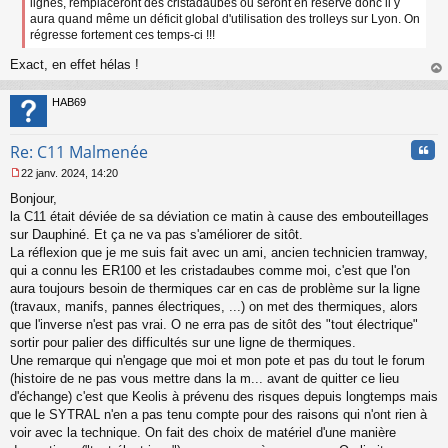
lignes, remplaceront des cristadaubes ou seront en réserve donc il y
n
aura quand même un déficit global d'utilisation des trolleys sur Lyon. On
o
régresse fortement ces temps-ci !!!
n
l
Exact, en effet hélas !
u
au
t
HAB69
Cita
Re: C11 Malmenée
22 janv. 2024, 14:20
M
Bonjour,
e
s
la C11 était déviée de sa déviation ce matin à cause des embouteillages
s
sur Dauphiné. Et ça ne va pas s'améliorer de sitôt.
a
La réflexion que je me suis fait avec un ami, ancien technicien tramway,
g
qui a connu les ER100 et les cristadaubes comme moi, c'est que l'on
e
aura toujours besoin de thermiques car en cas de problème sur la ligne
n
o
(travaux, manifs, pannes électriques, ...) on met des thermiques, alors
n
que l'inverse n'est pas vrai. O ne erra pas de sitôt des "tout électrique"
l
sortir pour palier des difficultés sur une ligne de thermiques.
u
Une remarque qui n'engage que moi et mon pote et pas du tout le forum
(histoire de ne pas vous mettre dans la m... avant de quitter ce lieu
d'échange) c'est que Keolis à prévenu des risques depuis longtemps mais
que le SYTRAL n'en a pas tenu compte pour des raisons qui n'ont rien à
voir avec la technique. On fait des choix de matériel d'une manière