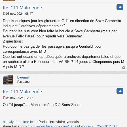
n
Cita
Re: C11 Malmenée
o
n
06 nov. 2024, 08:47
l
M
u
Depuis quelques jour les girouettes C 11 en direction de Saxe Gambetta
e
s
indiquent " archives départementales".
s
Pourtant les bus vont bien faire la boucle a Saxe Gambetta (mais par l
a
avenue Félix Faure) pour repartir vers Bonnevay.
g
2 questions:
e
Pourquoi ne pas garder les passagers jusqu a Garibaldi pour
n
o
correspondance avec M D
n
Que fait ont quand on est débarqués a archives départementales et que l
l
on souhaite aller a Bellecour ou a VAISE ? T4 jusqu a Charpennes puis M
u
A puis M D ?
au
t
Lyonrail
Passager
Cita
Re: C11 Malmenée
06 nov. 2024, 12:47
M
Ou T4 jusqu'à la Manu + métro D à Sans Souci
e
s
s
a
http://lyonrail.free.fr/
Le Portail ferroviaire lyonnais
g
Page Facebook :
http://www.facebook.com/pages/Lyonrail- ... 2544012407
e