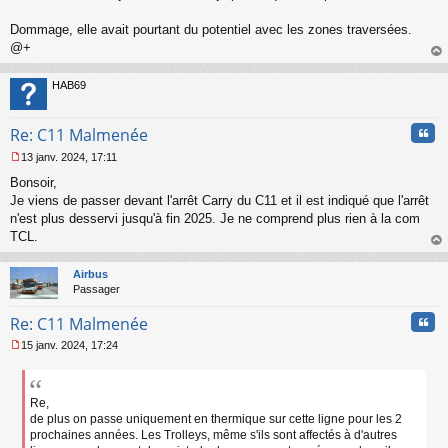
Dommage, elle avait pourtant du potentiel avec les zones traversées.
@+
au
t
HAB69
Cita
Re: C11 Malmenée
13 janv. 2024, 17:11
M
Bonsoir,
e
s
Je viens de passer devant l'arrêt Carry du C11 et il est indiqué que l'arrêt
s
n'est plus desservi jusqu'à fin 2025. Je ne comprend plus rien à la com
a
TCL.
g
au
e
t
n
Airbus
o
Passager
n
Cita
l
Re: C11 Malmenée
u
15 janv. 2024, 17:24
M
e
s
s
Re,
a
de plus on passe uniquement en thermique sur cette ligne pour les 2
g
prochaines années. Les Trolleys, même s'ils sont affectés à d'autres
e