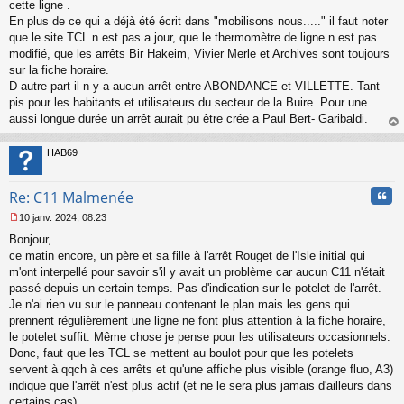
s
cette ligne .
s
En plus de ce qui a déjà été écrit dans "mobilisons nous....." il faut noter
a
que le site TCL n est pas a jour, que le thermomètre de ligne n est pas
g
modifié, que les arrêts Bir Hakeim, Vivier Merle et Archives sont toujours
e
sur la fiche horaire.
n
o
D autre part il n y a aucun arrêt entre ABONDANCE et VILLETTE. Tant
n
pis pour les habitants et utilisateurs du secteur de la Buire. Pour une
l
aussi longue durée un arrêt aurait pu être crée a Paul Bert- Garibaldi.
u
au
t
HAB69
Cita
Re: C11 Malmenée
10 janv. 2024, 08:23
M
Bonjour,
e
s
ce matin encore, un père et sa fille à l'arrêt Rouget de l'Isle initial qui
s
m'ont interpellé pour savoir s'il y avait un problème car aucun C11 n'était
a
passé depuis un certain temps. Pas d'indication sur le potelet de l'arrêt.
g
Je n'ai rien vu sur le panneau contenant le plan mais les gens qui
e
prennent régulièrement une ligne ne font plus attention à la fiche horaire,
n
o
le potelet suffit. Même chose je pense pour les utilisateurs occasionnels.
n
Donc, faut que les TCL se mettent au boulot pour que les potelets
l
servent à qqch à ces arrêts et qu'une affiche plus visible (orange fluo, A3)
u
indique que l'arrêt n'est plus actif (et ne le sera plus jamais d'ailleurs dans
certains cas).