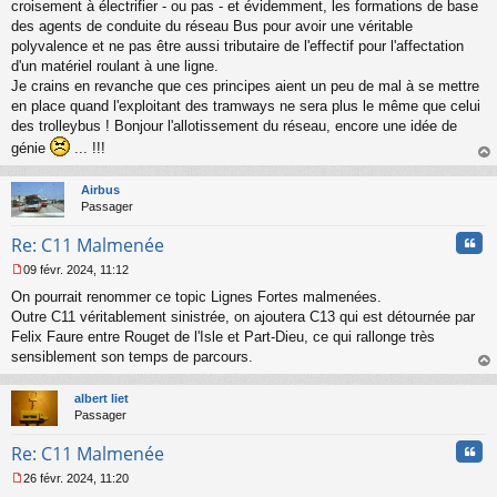
croisement à électrifier - ou pas - et évidemment, les formations de base
g
des agents de conduite du réseau Bus pour avoir une véritable
e
polyvalence et ne pas être aussi tributaire de l'effectif pour l'affectation
n
o
d'un matériel roulant à une ligne.
n
Je crains en revanche que ces principes aient un peu de mal à se mettre
l
en place quand l'exploitant des tramways ne sera plus le même que celui
u
des trolleybus ! Bonjour l'allotissement du réseau, encore une idée de
génie
... !!!
au
t
Airbus
Passager
Cita
Re: C11 Malmenée
09 févr. 2024, 11:12
M
On pourrait renommer ce topic Lignes Fortes malmenées.
e
s
Outre C11 véritablement sinistrée, on ajoutera C13 qui est détournée par
s
Felix Faure entre Rouget de l'Isle et Part-Dieu, ce qui rallonge très
a
sensiblement son temps de parcours.
g
au
e
t
n
albert liet
o
Passager
n
Cita
l
Re: C11 Malmenée
u
26 févr. 2024, 11:20
M