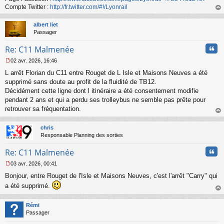
n
Compte Twitter :
http://fr.twitter.com/#!/Lyonrail
o
au
n
t
albert liet
l
Passager
u
Cita
Re: C11 Malmenée
02 avr. 2026, 16:46
M
L arrêt Florian du C11 entre Rouget de L Isle et Maisons Neuves a été
e
s
supprimé sans doute au profit de la fluidité de TB12.
s
Décidément cette ligne dont l itinéraire a été consentement modifie
a
pendant 2 ans et qui a perdu ses trolleybus ne semble pas prête pour
g
retrouver sa fréquentation.
e
au
n
t
o
chris
n
Responsable Planning des sorties
l
u
Cita
Re: C11 Malmenée
03 avr. 2026, 00:41
M
Bonjour, entre Rouget de l'Isle et Maisons Neuves, c'est l'arrêt "Carry" qui
e
s
a été supprimé.
s
au
a
t
Rémi
g
Passager
e
n