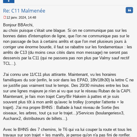
l
u
Cita
Re: C11 Malmenée
12 janv. 2024, 14:48
M
Bonjour BBArchi,
e
s
au choix puisque c'était une blague. Si on ne communique pas sur les
s
bonnes dates d'interruption de ligne, que l'on ne communique pas sur le
a
non passage de bus à certains arrêts et que l'on met plusieurs jours à
g
corriger une énorme bourde, il faut se rabattre sur les fondamentaux : les
e
arrêts de C13 (du moins ceux cités dans mon message) ne seront pas
n
o
desservis par la C11 (qui ne passera pas non plus par Valmy sauf rectif
n
TCL...).
l
u
J'ai connu une 11/C11 plus attirante. Maintenant, vu les horaires
faméliques du soir (enfin, le soir dans les EPAD, 18h/18h30) la lettre C ne
se justifie pas vraiment tout le temps. Des 20/30 minutes entre les bus
sur une lignes majeure je n'en ai vu que sur le réseau Ruban de la CAPI.
Maintenant, je fais mon trajet Carry/Bir Hakeim à pattes et je suis
souvent plus tôt à mon arrêt qu'avec le trolley (compter l'attente + le
trajet). J'ai ma propre BHNS : Ballade à haut niveau de Sortie (les
oiseaux, les arbres, tout ça sur le trajet...)/Services (boulangeriesx3,
Auchanx2, distributeurs de billets...).
Avec le BHNS des 7 chemins, le T6 qui va lui couper la route et tous les
travaux sur son trajet + les manifs, je pense qu'on n'a pas fini de ronfler.