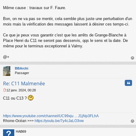
Même cause : travaux sur F. Faure.
Bon, on ne va pas se mentir, cela semble plus juste une perturbation d'un
mois mais la vérification des messages laissent à désirer ces temps-ci.
Ce que je peux vous garantir c'est que les arrêts de Grange-Blanche à
Place Henri du C11 ne seront pas desservis, qqs le sens et la date. De
même pour le terminus exceptionnel à Valmy.
@+
au
t
BBArchi
Passager
Cita
Re: C11 Malmenée
12 janv. 2024, 00:28
M
C11 ou C13 ?
e
s
s
a
https://www.youtube.com/channel/UC99xju ... J1jNp3FLhA
g
Rhone-Océan >>>
https://youtu.be/7y4cJaLO3vw
e
n
au
o
t
HAB69
n