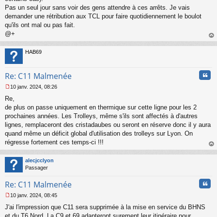
Pas un seul jour sans voir des gens attendre à ces arrêts. Je vais
demander une rétribution aux TCL pour faire quotidiennement le boulot
qu'ils ont mal ou pas fait.
@+
au
t
HAB69
Cita
Re: C11 Malmenée
10 janv. 2024, 08:26
M
Re,
e
s
de plus on passe uniquement en thermique sur cette ligne pour les 2
s
prochaines années. Les Trolleys, même s'ils sont affectés à d'autres
a
lignes, remplaceront des cristadaubes ou seront en réserve donc il y aura
g
quand même un déficit global d'utilisation des trolleys sur Lyon. On
e
régresse fortement ces temps-ci !!!
n
o
au
n
t
alecjcclyon
l
Passager
u
Cita
Re: C11 Malmenée
10 janv. 2024, 08:45
M
J'ai l'impression que C11 sera supprimée à la mise en service du BHNS
e
s
et du T6 Nord. La C9 et 69 adapteront surement leur itinéraire pour