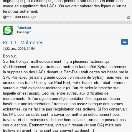
dogmatique ("tout électrique") sans penser à son usage. On limite son
usage en supprimant des LACs. On voudrait saboter des lignes qu'on ne
ferait pas autrement.
@+ et bon courage.
au
t
TubeSurf
Passager
Cita
Re: C11 Malmenée
22 janv. 2024, 14:54
M
Bonjour,
e
s
Sur les trolleys, malheureusement, il y a plusieurs facteurs qui
s
s'additionnent... mais je n'irais pas mettre la faute côté Sytral en premier:
a
la suppression des LACs devant la Part-Dieu était certes souhaitée par la
g
SPL Part-Dieu (et sans grande opposition visible du Sytral), mais virer les
e
croisements tram / trolley sur Paul Bert, Felix Faure, etc., était fortement
n
o
soutenue côté exploitant-mainteneur (ou l'art de scier la branche sur
n
laquelle on est assis). Ceci lié, entre autres, aux difficultés de
l
recrutements. Si l'on rajoute une réglementation électrique du réseau
u
basée sur une interprétation / transposition assez baroque des normes
existantes, ça ne facilite pas l'exploitation des trolleys. Si l'on conservait
les IMC pour ce qu'ils sont, à savoir permettre un détournement pour
travaux, et des extensions de ligne hors bifilaires, on ne se poserait pas
ces questions. Étonnamment, lorsqu'un réseau (et son OA) mets ses
trolleys en avant, ils ne sont pas souvent au dépôt...)