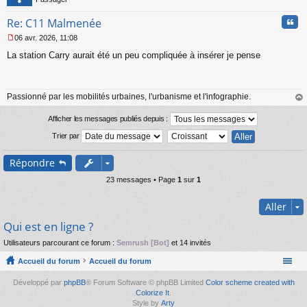
Cita
Re: C11 Malmenée
06 avr. 2026, 11:08
M
La station Carry aurait été un peu compliquée à insérer je pense
e
s
s
a
Passionné par les mobilités urbaines, l'urbanisme et l'infographie.
g
e
au
n
t
Afficher les messages publiés depuis :
o
Trier par
n
l
u
Répondre
23 messages • Page
1
sur
1
Aller
Qui est en ligne ?
Utilisateurs parcourant ce forum :
Semrush [Bot]
et 14 invités
Accueil du forum
Accueil du forum
Développé par
phpBB
® Forum Software © phpBB Limited
Color scheme created with
Colorize It
.
Style by
Arty