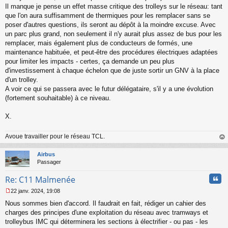
Il manque je pense un effet masse critique des trolleys sur le réseau: tant
que l'on aura suffisamment de thermiques pour les remplacer sans se
poser d'autres questions, ils seront au dépôt à la moindre excuse. Avec
un parc plus grand, non seulement il n'y aurait plus assez de bus pour les
remplacer, mais également plus de conducteurs de formés, une
maintenance habituée, et peut-être des procédures électriques adaptées
pour limiter les impacts - certes, ça demande un peu plus
d'investissement à chaque échelon que de juste sortir un GNV à la place
d'un trolley.
A voir ce qui se passera avec le futur délégataire, s'il y a une évolution
(fortement souhaitable) à ce niveau.
X.
Avoue travailler pour le réseau TCL.
au
t
Airbus
Passager
Cita
Re: C11 Malmenée
22 janv. 2024, 19:08
M
Nous sommes bien d'accord. Il faudrait en fait, rédiger un cahier des
e
s
charges des principes d'une exploitation du réseau avec tramways et
s
trolleybus IMC qui déterminera les sections à électrifier - ou pas - les
a