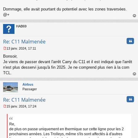
Dommage, elle avait pourtant du potentiel avec les zones traversées.
@+
au
t
HAB69
Cita
Re: C11 Malmenée
13 janv. 2024, 17:11
M
Bonsoir,
e
s
Je viens de passer devant l'arrêt Carry du C11 et il est indiqué que l'arrêt
s
n'est plus desservi jusqu'à fin 2025. Je ne comprend plus rien à la com
a
TCL.
g
au
e
t
n
Airbus
o
Passager
n
Cita
l
Re: C11 Malmenée
u
15 janv. 2024, 17:24
M
e
s
s
Re,
a
de plus on passe uniquement en thermique sur cette ligne pour les 2
g
prochaines années. Les Trolleys, même s'ils sont affectés à d'autres
e