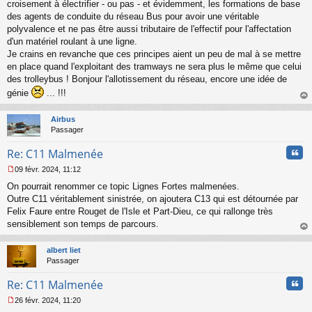
croisement à électrifier - ou pas - et évidemment, les formations de base
g
des agents de conduite du réseau Bus pour avoir une véritable
e
polyvalence et ne pas être aussi tributaire de l'effectif pour l'affectation
n
o
d'un matériel roulant à une ligne.
n
Je crains en revanche que ces principes aient un peu de mal à se mettre
l
en place quand l'exploitant des tramways ne sera plus le même que celui
u
des trolleybus ! Bonjour l'allotissement du réseau, encore une idée de
génie
... !!!
au
t
Airbus
Passager
Cita
Re: C11 Malmenée
09 févr. 2024, 11:12
M
On pourrait renommer ce topic Lignes Fortes malmenées.
e
s
Outre C11 véritablement sinistrée, on ajoutera C13 qui est détournée par
s
Felix Faure entre Rouget de l'Isle et Part-Dieu, ce qui rallonge très
a
sensiblement son temps de parcours.
g
au
e
t
n
albert liet
o
Passager
n
Cita
l
Re: C11 Malmenée
u
26 févr. 2024, 11:20
M