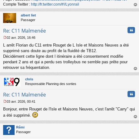
n
Compte Twitter :
http://fr.twitter.com/#!/Lyonrail
o
au
n
t
albert liet
l
Passager
u
Cita
Re: C11 Malmenée
02 avr. 2026, 16:46
M
L arrêt Florian du C11 entre Rouget de L Isle et Maisons Neuves a été
e
s
supprimé sans doute au profit de la fluidité de TB12.
s
Décidément cette ligne dont l itinéraire a été consentement modifie
a
pendant 2 ans et qui a perdu ses trolleybus ne semble pas prête pour
g
retrouver sa fréquentation.
e
au
n
t
o
chris
n
Responsable Planning des sorties
l
u
Cita
Re: C11 Malmenée
03 avr. 2026, 00:41
M
Bonjour, entre Rouget de l'Isle et Maisons Neuves, c'est l'arrêt "Carry" qui
e
s
a été supprimé.
s
au
a
t
Rémi
g
Passager
e
n