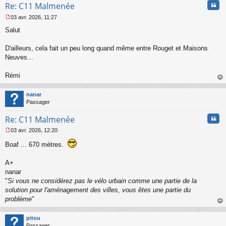
Cita
Re: C11 Malmenée
o
n
03 avr. 2026, 11:27
l
M
u
Salut
e
s
s
D'ailleurs, cela fait un peu long quand même entre Rouget et Maisons
a
Neuves...
g
e
Rémi
n
o
au
n
t
nanar
l
Passager
u
Cita
Re: C11 Malmenée
03 avr. 2026, 12:20
M
e
Boaf ... 670 mètres.
s
s
A+
a
nanar
g
"
Si vous ne considérez pas le vélo urbain comme une partie de la
e
n
solution pour l'aménagement des villes, vous êtes une partie du
o
problème
"
n
au
l
t
pitou
u
Passager