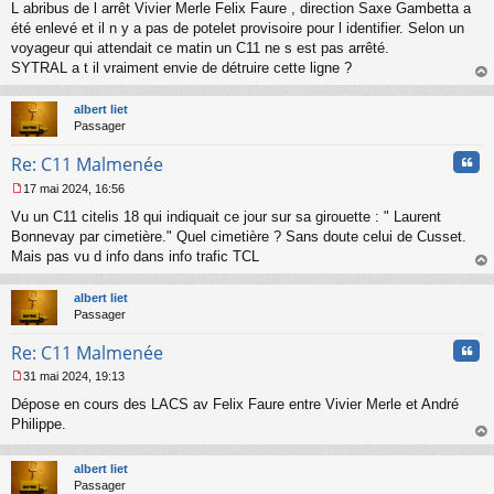
L abribus de l arrêt Vivier Merle Felix Faure , direction Saxe Gambetta a
e
s
été enlevé et il n y a pas de potelet provisoire pour l identifier. Selon un
s
voyageur qui attendait ce matin un C11 ne s est pas arrêté.
a
SYTRAL a t il vraiment envie de détruire cette ligne ?
g
au
e
t
n
albert liet
o
Passager
n
Cita
l
Re: C11 Malmenée
u
17 mai 2024, 16:56
M
Vu un C11 citelis 18 qui indiquait ce jour sur sa girouette : " Laurent
e
s
Bonnevay par cimetière." Quel cimetière ? Sans doute celui de Cusset.
s
Mais pas vu d info dans info trafic TCL
a
au
g
t
albert liet
e
Passager
n
o
Cita
Re: C11 Malmenée
n
l
31 mai 2024, 19:13
u
M
Dépose en cours des LACS av Felix Faure entre Vivier Merle et André
e
s
Philippe.
s
au
a
t
albert liet
g
Passager
e