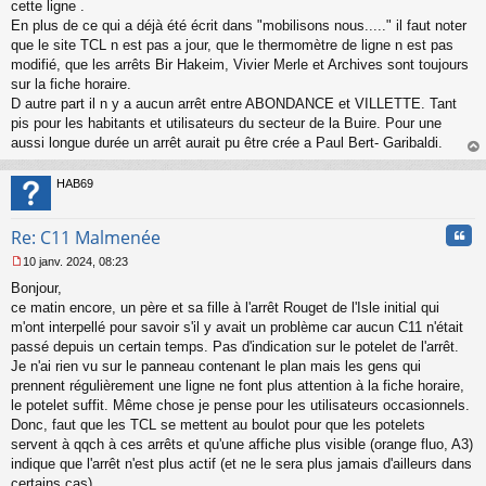
s
cette ligne .
s
En plus de ce qui a déjà été écrit dans "mobilisons nous....." il faut noter
a
que le site TCL n est pas a jour, que le thermomètre de ligne n est pas
g
modifié, que les arrêts Bir Hakeim, Vivier Merle et Archives sont toujours
e
sur la fiche horaire.
n
o
D autre part il n y a aucun arrêt entre ABONDANCE et VILLETTE. Tant
n
pis pour les habitants et utilisateurs du secteur de la Buire. Pour une
l
aussi longue durée un arrêt aurait pu être crée a Paul Bert- Garibaldi.
u
au
t
HAB69
Cita
Re: C11 Malmenée
10 janv. 2024, 08:23
M
Bonjour,
e
s
ce matin encore, un père et sa fille à l'arrêt Rouget de l'Isle initial qui
s
m'ont interpellé pour savoir s'il y avait un problème car aucun C11 n'était
a
passé depuis un certain temps. Pas d'indication sur le potelet de l'arrêt.
g
Je n'ai rien vu sur le panneau contenant le plan mais les gens qui
e
prennent régulièrement une ligne ne font plus attention à la fiche horaire,
n
o
le potelet suffit. Même chose je pense pour les utilisateurs occasionnels.
n
Donc, faut que les TCL se mettent au boulot pour que les potelets
l
servent à qqch à ces arrêts et qu'une affiche plus visible (orange fluo, A3)
u
indique que l'arrêt n'est plus actif (et ne le sera plus jamais d'ailleurs dans
certains cas).