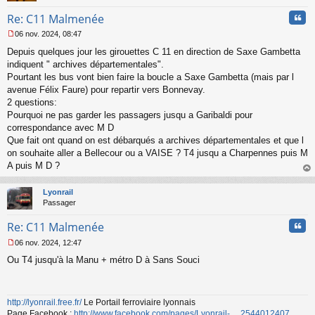
n
Cita
Re: C11 Malmenée
o
n
06 nov. 2024, 08:47
l
M
u
Depuis quelques jour les girouettes C 11 en direction de Saxe Gambetta
e
s
indiquent " archives départementales".
s
Pourtant les bus vont bien faire la boucle a Saxe Gambetta (mais par l
a
avenue Félix Faure) pour repartir vers Bonnevay.
g
2 questions:
e
Pourquoi ne pas garder les passagers jusqu a Garibaldi pour
n
o
correspondance avec M D
n
Que fait ont quand on est débarqués a archives départementales et que l
l
on souhaite aller a Bellecour ou a VAISE ? T4 jusqu a Charpennes puis M
u
A puis M D ?
au
t
Lyonrail
Passager
Cita
Re: C11 Malmenée
06 nov. 2024, 12:47
M
Ou T4 jusqu'à la Manu + métro D à Sans Souci
e
s
s
a
http://lyonrail.free.fr/
Le Portail ferroviaire lyonnais
g
Page Facebook :
http://www.facebook.com/pages/Lyonrail- ... 2544012407
e