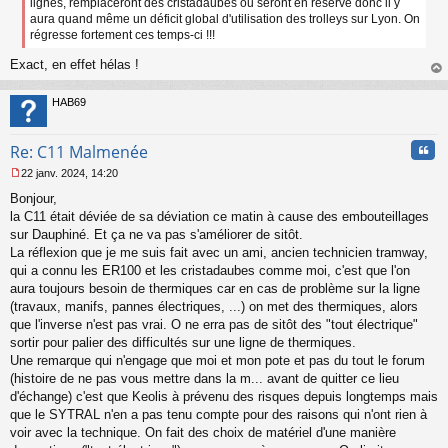
lignes, remplaceront des cristadaubes ou seront en réserve donc il y
n
aura quand même un déficit global d'utilisation des trolleys sur Lyon. On
o
régresse fortement ces temps-ci !!!
n
l
Exact, en effet hélas !
u
au
t
HAB69
Cita
Re: C11 Malmenée
22 janv. 2024, 14:20
M
Bonjour,
e
s
la C11 était déviée de sa déviation ce matin à cause des embouteillages
s
sur Dauphiné. Et ça ne va pas s'améliorer de sitôt.
a
La réflexion que je me suis fait avec un ami, ancien technicien tramway,
g
qui a connu les ER100 et les cristadaubes comme moi, c'est que l'on
e
aura toujours besoin de thermiques car en cas de problème sur la ligne
n
o
(travaux, manifs, pannes électriques, ...) on met des thermiques, alors
n
que l'inverse n'est pas vrai. O ne erra pas de sitôt des "tout électrique"
l
sortir pour palier des difficultés sur une ligne de thermiques.
u
Une remarque qui n'engage que moi et mon pote et pas du tout le forum
(histoire de ne pas vous mettre dans la m... avant de quitter ce lieu
d'échange) c'est que Keolis à prévenu des risques depuis longtemps mais
que le SYTRAL n'en a pas tenu compte pour des raisons qui n'ont rien à
voir avec la technique. On fait des choix de matériel d'une manière