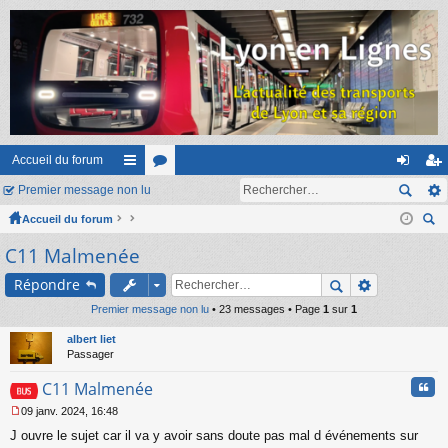
Accueil du forum
Premier message non lu
ac
or
on
ns
Accueil du forum
co
u
ne
cri
ec
C11 Malmenée
ur
m
xi
pti
her
ci
s
on
on
Répondre
ch
er
Premier message non lu
s
• 23 messages • Page
1
sur
1
albert liet
Passager
Cita
C11 Malmenée
09 janv. 2024, 16:48
M
J ouvre le sujet car il va y avoir sans doute pas mal d événements sur
e