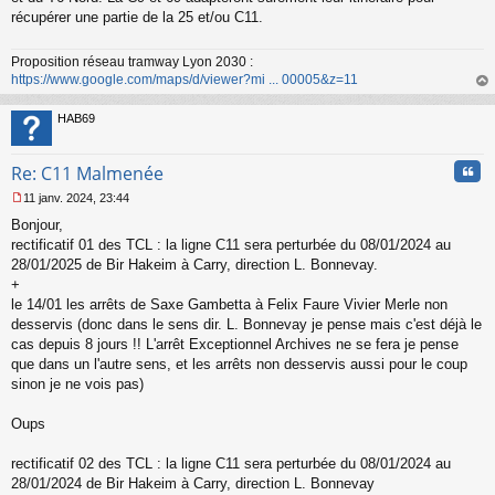
s
récupérer une partie de la 25 et/ou C11.
a
g
Proposition réseau tramway Lyon 2030 :
e
https://www.google.com/maps/d/viewer?mi ... 00005&z=11
n
o
au
n
t
HAB69
l
u
Cita
Re: C11 Malmenée
11 janv. 2024, 23:44
M
Bonjour,
e
s
rectificatif 01 des TCL : la ligne C11 sera perturbée du 08/01/2024 au
s
28/01/2025 de Bir Hakeim à Carry, direction L. Bonnevay.
a
+
g
le 14/01 les arrêts de Saxe Gambetta à Felix Faure Vivier Merle non
e
desservis (donc dans le sens dir. L. Bonnevay je pense mais c'est déjà le
n
o
cas depuis 8 jours !! L'arrêt Exceptionnel Archives ne se fera je pense
n
que dans un l'autre sens, et les arrêts non desservis aussi pour le coup
l
sinon je ne vois pas)
u
Oups
rectificatif 02 des TCL : la ligne C11 sera perturbée du 08/01/2024 au
28/01/2024 de Bir Hakeim à Carry, direction L. Bonnevay