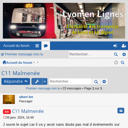
Accueil du forum
Premier message non lu
ac
or
on
ns
Accueil du forum
co
u
ne
cri
ec
C11 Malmenée
ur
m
xi
pti
her
ci
s
on
on
Répondre
ch
er
Premier message non lu
s
• 23 messages • Page
1
sur
1
albert liet
Passager
Cita
C11 Malmenée
09 janv. 2024, 16:48
M
J ouvre le sujet car il va y avoir sans doute pas mal d événements sur
e