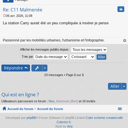
Cita
Re: C11 Malmenée
06 avr. 2026, 11:08
M
La station Carry aurait été un peu compliquée à insérer je pense
e
s
s
a
Passionné par les mobilités urbaines, l'urbanisme et l'infographie.
g
e
au
n
t
Afficher les messages publiés depuis :
o
Trier par
n
l
u
Répondre
23 messages • Page
1
sur
1
Aller
Qui est en ligne ?
Utilisateurs parcourant ce forum :
Neo
,
Semrush [Bot]
et 16 invités
Accueil du forum
Accueil du forum
Développé par
phpBB
® Forum Software © phpBB Limited
Color scheme created with
Colorize It
.
Style by
Arty