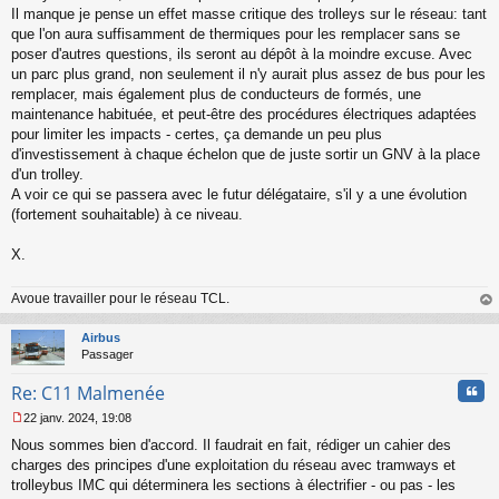
Il manque je pense un effet masse critique des trolleys sur le réseau: tant
que l'on aura suffisamment de thermiques pour les remplacer sans se
poser d'autres questions, ils seront au dépôt à la moindre excuse. Avec
un parc plus grand, non seulement il n'y aurait plus assez de bus pour les
remplacer, mais également plus de conducteurs de formés, une
maintenance habituée, et peut-être des procédures électriques adaptées
pour limiter les impacts - certes, ça demande un peu plus
d'investissement à chaque échelon que de juste sortir un GNV à la place
d'un trolley.
A voir ce qui se passera avec le futur délégataire, s'il y a une évolution
(fortement souhaitable) à ce niveau.
X.
Avoue travailler pour le réseau TCL.
au
t
Airbus
Passager
Cita
Re: C11 Malmenée
22 janv. 2024, 19:08
M
Nous sommes bien d'accord. Il faudrait en fait, rédiger un cahier des
e
s
charges des principes d'une exploitation du réseau avec tramways et
s
trolleybus IMC qui déterminera les sections à électrifier - ou pas - les
a