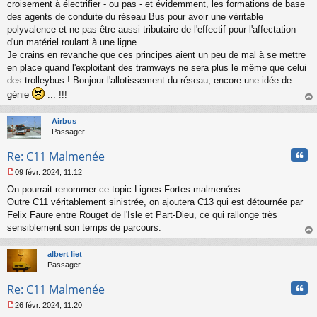
croisement à électrifier - ou pas - et évidemment, les formations de base
g
des agents de conduite du réseau Bus pour avoir une véritable
e
polyvalence et ne pas être aussi tributaire de l'effectif pour l'affectation
n
o
d'un matériel roulant à une ligne.
n
Je crains en revanche que ces principes aient un peu de mal à se mettre
l
en place quand l'exploitant des tramways ne sera plus le même que celui
u
des trolleybus ! Bonjour l'allotissement du réseau, encore une idée de
génie
... !!!
au
t
Airbus
Passager
Cita
Re: C11 Malmenée
09 févr. 2024, 11:12
M
On pourrait renommer ce topic Lignes Fortes malmenées.
e
s
Outre C11 véritablement sinistrée, on ajoutera C13 qui est détournée par
s
Felix Faure entre Rouget de l'Isle et Part-Dieu, ce qui rallonge très
a
sensiblement son temps de parcours.
g
au
e
t
n
albert liet
o
Passager
n
Cita
l
Re: C11 Malmenée
u
26 févr. 2024, 11:20
M