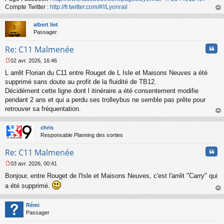
n
Compte Twitter :
http://fr.twitter.com/#!/Lyonrail
o
au
n
t
albert liet
l
Passager
u
Cita
Re: C11 Malmenée
02 avr. 2026, 16:46
M
L arrêt Florian du C11 entre Rouget de L Isle et Maisons Neuves a été
e
s
supprimé sans doute au profit de la fluidité de TB12.
s
Décidément cette ligne dont l itinéraire a été consentement modifie
a
pendant 2 ans et qui a perdu ses trolleybus ne semble pas prête pour
g
retrouver sa fréquentation.
e
au
n
t
o
chris
n
Responsable Planning des sorties
l
u
Cita
Re: C11 Malmenée
03 avr. 2026, 00:41
M
Bonjour, entre Rouget de l'Isle et Maisons Neuves, c'est l'arrêt "Carry" qui
e
s
a été supprimé.
s
au
a
t
Rémi
g
Passager
e
n