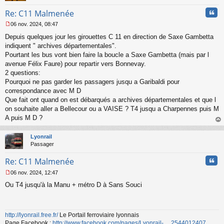
n
Cita
Re: C11 Malmenée
o
n
06 nov. 2024, 08:47
l
M
u
Depuis quelques jour les girouettes C 11 en direction de Saxe Gambetta
e
s
indiquent " archives départementales".
s
Pourtant les bus vont bien faire la boucle a Saxe Gambetta (mais par l
a
avenue Félix Faure) pour repartir vers Bonnevay.
g
2 questions:
e
Pourquoi ne pas garder les passagers jusqu a Garibaldi pour
n
o
correspondance avec M D
n
Que fait ont quand on est débarqués a archives départementales et que l
l
on souhaite aller a Bellecour ou a VAISE ? T4 jusqu a Charpennes puis M
u
A puis M D ?
au
t
Lyonrail
Passager
Cita
Re: C11 Malmenée
06 nov. 2024, 12:47
M
Ou T4 jusqu'à la Manu + métro D à Sans Souci
e
s
s
a
http://lyonrail.free.fr/
Le Portail ferroviaire lyonnais
g
Page Facebook :
http://www.facebook.com/pages/Lyonrail- ... 2544012407
e