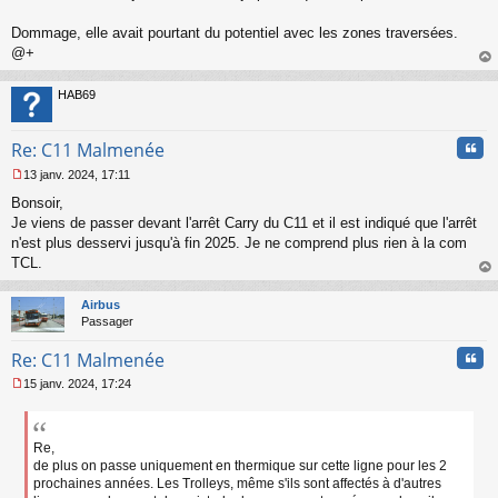
Dommage, elle avait pourtant du potentiel avec les zones traversées.
@+
au
t
HAB69
Cita
Re: C11 Malmenée
13 janv. 2024, 17:11
M
Bonsoir,
e
s
Je viens de passer devant l'arrêt Carry du C11 et il est indiqué que l'arrêt
s
n'est plus desservi jusqu'à fin 2025. Je ne comprend plus rien à la com
a
TCL.
g
au
e
t
n
Airbus
o
Passager
n
Cita
l
Re: C11 Malmenée
u
15 janv. 2024, 17:24
M
e
s
s
Re,
a
de plus on passe uniquement en thermique sur cette ligne pour les 2
g
prochaines années. Les Trolleys, même s'ils sont affectés à d'autres
e