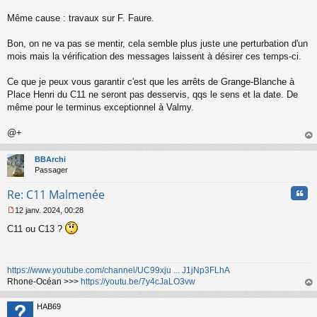
Même cause : travaux sur F. Faure.
Bon, on ne va pas se mentir, cela semble plus juste une perturbation d'un
mois mais la vérification des messages laissent à désirer ces temps-ci.
Ce que je peux vous garantir c'est que les arrêts de Grange-Blanche à
Place Henri du C11 ne seront pas desservis, qqs le sens et la date. De
même pour le terminus exceptionnel à Valmy.
@+
au
t
BBArchi
Passager
Cita
Re: C11 Malmenée
12 janv. 2024, 00:28
M
C11 ou C13 ?
e
s
s
a
https://www.youtube.com/channel/UC99xju ... J1jNp3FLhA
g
Rhone-Océan >>>
https://youtu.be/7y4cJaLO3vw
e
n
au
o
t
HAB69
n