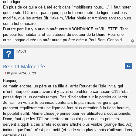
s
cette ligne .
s
En plus de ce qui a déjà été écrit dans "mobilisons nous....." il faut noter
a
que le site TCL n est pas a jour, que le thermomètre de ligne n est pas
g
modifié, que les arrêts Bir Hakeim, Vivier Merle et Archives sont toujours
e
sur la fiche horaire.
n
o
D autre part il n y a aucun arrêt entre ABONDANCE et VILLETTE. Tant
n
pis pour les habitants et utilisateurs du secteur de la Buire. Pour une
l
aussi longue durée un arrêt aurait pu être crée a Paul Bert- Garibaldi.
u
au
t
HAB69
Cita
Re: C11 Malmenée
10 janv. 2024, 08:23
M
Bonjour,
e
s
ce matin encore, un père et sa fille à l'arrêt Rouget de l'Isle initial qui
s
m'ont interpellé pour savoir s'il y avait un problème car aucun C11 n'était
a
passé depuis un certain temps. Pas d'indication sur le potelet de l'arrêt.
g
Je n'ai rien vu sur le panneau contenant le plan mais les gens qui
e
prennent régulièrement une ligne ne font plus attention à la fiche horaire,
n
o
le potelet suffit. Même chose je pense pour les utilisateurs occasionnels.
n
Donc, faut que les TCL se mettent au boulot pour que les potelets
l
servent à qqch à ces arrêts et qu'une affiche plus visible (orange fluo, A3)
u
indique que l'arrêt n'est plus actif (et ne le sera plus jamais d'ailleurs dans
certains cas).