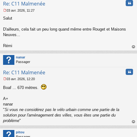
Cita
Re: C11 Malmenée
o
n
03 avr. 2026, 11:27
l
M
u
Salut
e
s
s
D'ailleurs, cela fait un peu long quand même entre Rouget et Maisons
a
Neuves...
g
e
Rémi
n
o
au
n
t
nanar
l
Passager
u
Cita
Re: C11 Malmenée
03 avr. 2026, 12:20
M
e
Boaf ... 670 mètres.
s
s
A+
a
nanar
g
"
Si vous ne considérez pas le vélo urbain comme une partie de la
e
n
solution pour l'aménagement des villes, vous êtes une partie du
o
problème
"
n
au
l
t
pitou
u
Passager