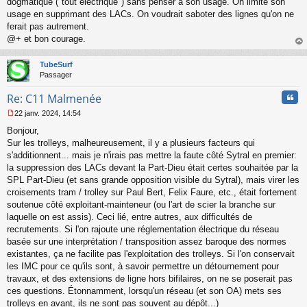
dogmatique ("tout électrique") sans penser à son usage. On limite son
usage en supprimant des LACs. On voudrait saboter des lignes qu'on ne
ferait pas autrement.
@+ et bon courage.
au
t
TubeSurf
Passager
Cita
Re: C11 Malmenée
22 janv. 2024, 14:54
M
Bonjour,
e
s
Sur les trolleys, malheureusement, il y a plusieurs facteurs qui
s
s'additionnent... mais je n'irais pas mettre la faute côté Sytral en premier:
a
la suppression des LACs devant la Part-Dieu était certes souhaitée par la
g
SPL Part-Dieu (et sans grande opposition visible du Sytral), mais virer les
e
croisements tram / trolley sur Paul Bert, Felix Faure, etc., était fortement
n
o
soutenue côté exploitant-mainteneur (ou l'art de scier la branche sur
n
laquelle on est assis). Ceci lié, entre autres, aux difficultés de
l
recrutements. Si l'on rajoute une réglementation électrique du réseau
u
basée sur une interprétation / transposition assez baroque des normes
existantes, ça ne facilite pas l'exploitation des trolleys. Si l'on conservait
les IMC pour ce qu'ils sont, à savoir permettre un détournement pour
travaux, et des extensions de ligne hors bifilaires, on ne se poserait pas
ces questions. Étonnamment, lorsqu'un réseau (et son OA) mets ses
trolleys en avant, ils ne sont pas souvent au dépôt...)