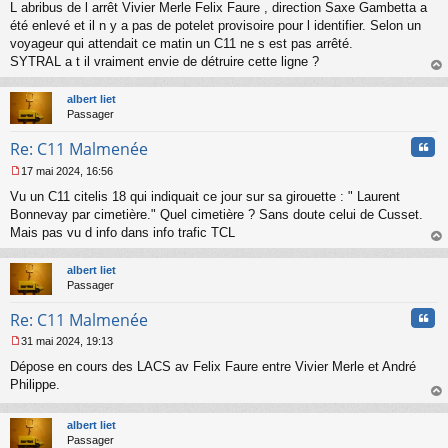
L abribus de l arrêt Vivier Merle Felix Faure , direction Saxe Gambetta a
e
s
été enlevé et il n y a pas de potelet provisoire pour l identifier. Selon un
s
voyageur qui attendait ce matin un C11 ne s est pas arrêté.
a
SYTRAL a t il vraiment envie de détruire cette ligne ?
g
au
e
t
n
albert liet
o
Passager
n
Cita
l
Re: C11 Malmenée
u
17 mai 2024, 16:56
M
Vu un C11 citelis 18 qui indiquait ce jour sur sa girouette : " Laurent
e
s
Bonnevay par cimetière." Quel cimetière ? Sans doute celui de Cusset.
s
Mais pas vu d info dans info trafic TCL
a
au
g
t
albert liet
e
Passager
n
o
Cita
Re: C11 Malmenée
n
l
31 mai 2024, 19:13
u
M
Dépose en cours des LACS av Felix Faure entre Vivier Merle et André
e
s
Philippe.
s
au
a
t
albert liet
g
Passager
e