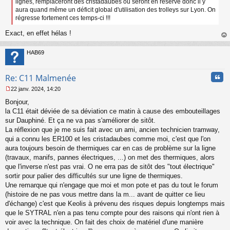
lignes, remplaceront des cristadaubes ou seront en réserve donc il y
n
aura quand même un déficit global d'utilisation des trolleys sur Lyon. On
o
régresse fortement ces temps-ci !!!
n
l
Exact, en effet hélas !
u
au
t
HAB69
Cita
Re: C11 Malmenée
22 janv. 2024, 14:20
M
Bonjour,
e
s
la C11 était déviée de sa déviation ce matin à cause des embouteillages
s
sur Dauphiné. Et ça ne va pas s'améliorer de sitôt.
a
La réflexion que je me suis fait avec un ami, ancien technicien tramway,
g
qui a connu les ER100 et les cristadaubes comme moi, c'est que l'on
e
aura toujours besoin de thermiques car en cas de problème sur la ligne
n
o
(travaux, manifs, pannes électriques, ...) on met des thermiques, alors
n
que l'inverse n'est pas vrai. O ne erra pas de sitôt des "tout électrique"
l
sortir pour palier des difficultés sur une ligne de thermiques.
u
Une remarque qui n'engage que moi et mon pote et pas du tout le forum
(histoire de ne pas vous mettre dans la m... avant de quitter ce lieu
d'échange) c'est que Keolis à prévenu des risques depuis longtemps mais
que le SYTRAL n'en a pas tenu compte pour des raisons qui n'ont rien à
voir avec la technique. On fait des choix de matériel d'une manière