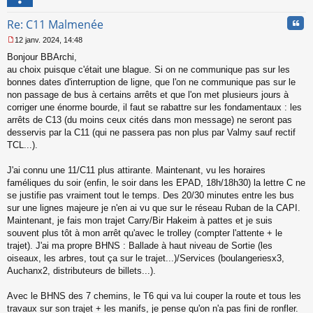
l
u
Cita
Re: C11 Malmenée
12 janv. 2024, 14:48
M
Bonjour BBArchi,
e
s
au choix puisque c'était une blague. Si on ne communique pas sur les
s
bonnes dates d'interruption de ligne, que l'on ne communique pas sur le
a
non passage de bus à certains arrêts et que l'on met plusieurs jours à
g
corriger une énorme bourde, il faut se rabattre sur les fondamentaux : les
e
arrêts de C13 (du moins ceux cités dans mon message) ne seront pas
n
o
desservis par la C11 (qui ne passera pas non plus par Valmy sauf rectif
n
TCL...).
l
u
J'ai connu une 11/C11 plus attirante. Maintenant, vu les horaires
faméliques du soir (enfin, le soir dans les EPAD, 18h/18h30) la lettre C ne
se justifie pas vraiment tout le temps. Des 20/30 minutes entre les bus
sur une lignes majeure je n'en ai vu que sur le réseau Ruban de la CAPI.
Maintenant, je fais mon trajet Carry/Bir Hakeim à pattes et je suis
souvent plus tôt à mon arrêt qu'avec le trolley (compter l'attente + le
trajet). J'ai ma propre BHNS : Ballade à haut niveau de Sortie (les
oiseaux, les arbres, tout ça sur le trajet...)/Services (boulangeriesx3,
Auchanx2, distributeurs de billets...).
Avec le BHNS des 7 chemins, le T6 qui va lui couper la route et tous les
travaux sur son trajet + les manifs, je pense qu'on n'a pas fini de ronfler.