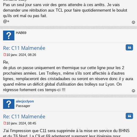
Pas un seul jour sans voir des gens attendre à ces arrêts. Je vais
demander une rétribution aux TCL pour faire quotidiennement le boulot
qu'ils ont mal ou pas fait.
@+
au
t
HAB69
Cita
Re: C11 Malmenée
10 janv. 2024, 08:26
M
Re,
e
s
de plus on passe uniquement en thermique sur cette ligne pour les 2
s
prochaines années. Les Trolleys, même s'ils sont affectés à d'autres
a
lignes, remplaceront des cristadaubes ou seront en réserve donc il y aura
g
quand même un déficit global d'utilisation des trolleys sur Lyon. On
e
régresse fortement ces temps-ci !!!
n
o
au
n
t
alecjcclyon
l
Passager
u
Cita
Re: C11 Malmenée
10 janv. 2024, 08:45
M
J'ai l'impression que C11 sera supprimée à la mise en service du BHNS
e
s
et du T6 Nord. La C9 et 69 adapteront surement leur itinéraire pour