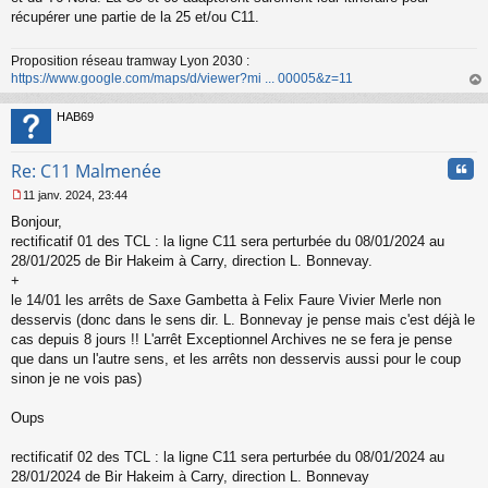
s
récupérer une partie de la 25 et/ou C11.
a
g
Proposition réseau tramway Lyon 2030 :
e
https://www.google.com/maps/d/viewer?mi ... 00005&z=11
n
o
au
n
t
HAB69
l
u
Cita
Re: C11 Malmenée
11 janv. 2024, 23:44
M
Bonjour,
e
s
rectificatif 01 des TCL : la ligne C11 sera perturbée du 08/01/2024 au
s
28/01/2025 de Bir Hakeim à Carry, direction L. Bonnevay.
a
+
g
le 14/01 les arrêts de Saxe Gambetta à Felix Faure Vivier Merle non
e
desservis (donc dans le sens dir. L. Bonnevay je pense mais c'est déjà le
n
o
cas depuis 8 jours !! L'arrêt Exceptionnel Archives ne se fera je pense
n
que dans un l'autre sens, et les arrêts non desservis aussi pour le coup
l
sinon je ne vois pas)
u
Oups
rectificatif 02 des TCL : la ligne C11 sera perturbée du 08/01/2024 au
28/01/2024 de Bir Hakeim à Carry, direction L. Bonnevay