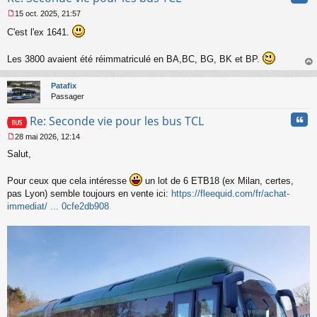
15 oct. 2025, 21:57
M
C'est l'ex 1641.
e
s
s
Les 3800 avaient été réimmatriculé en BA,BC, BG, BK et BP.
a
au
g
t
e
Patafix
n
Passager
o
n
Cita
Re: Seconde vie pour les bus TCL
l
28 mai 2026, 12:14
u
M
Salut,
e
s
s
Pour ceux que cela intéresse
un lot de 6 ETB18 (ex Milan, certes,
a
pas Lyon) semble toujours en vente ici:
https://fleequid.com/fr/achat-
g
immediat/ ... 0cfe2db908
e
n
o
n
l
u