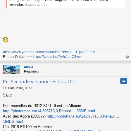
changement de logos. Entre vingt et trente véhicules sont ainsi
revendus chaque année.
https://www.youtube.com/channel/UC99xju ... J1jNp3FLhA
Rhone-Océan >>>
https://youtu.be/7y4cJaLO3vw
au
t
bus64
Régulateur
Cita
Re: Seconde vie pour les bus TCL
11 mai 2018, 09:51
M
Salut
e
s
s
Des nouvelles du R312 3421! Il est en Albanie
a
http://phototrans.eu/14,893713,0,Renaul ... 358IE.html
g
Avec des Agora (2500??)
http://phototrans.eu/14,893715,0,Renaul ...
e
164EG.html
n
o
L'ex 2619 ER100 en Arménie
n