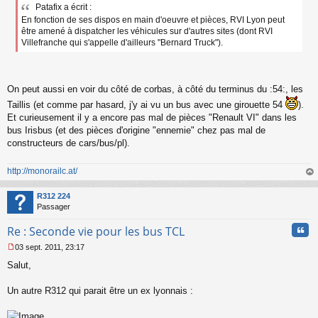
Patafix a écrit :
s
En fonction de ses dispos en main d'oeuvre et pièces, RVI Lyon peut
s
a
être amené à dispatcher les véhicules sur d'autres sites (dont RVI
g
Villefranche qui s'appelle d'ailleurs "Bernard Truck").
e
n
o
n
On peut aussi en voir du côté de corbas, à côté du terminus du :54:, les
l
Taillis (et comme par hasard, j'y ai vu un bus avec une girouette 54
).
u
Et curieusement il y a encore pas mal de pièces "Renault VI" dans les
bus Irisbus (et des pièces d'origine "ennemie" chez pas mal de
constructeurs de cars/bus/pl).
http://monorailc.at/
au
t
R312 224
Passager
Cita
Re : Seconde vie pour les bus TCL
03 sept. 2011, 23:17
M
Salut,
e
s
s
Un autre R312 qui parait être un ex lyonnais :
a
g