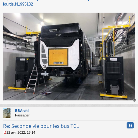
lourds.N1995132
au
t
BBArchi
Passager
Cita
Re: Seconde vie pour les bus TCL
22 avr. 2022, 18:14
M