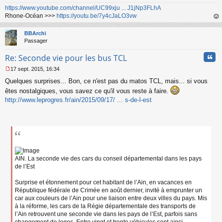
a
https://www.youtube.com/channel/UC99xju ... J1jNp3FLhA
g
Rhone-Océan >>>
https://youtu.be/7y4cJaLO3vw
e
n
au
o
t
BBArchi
n
Passager
l
u
Cita
Re: Seconde vie pour les bus TCL
17 sept. 2015, 16:34
M
Quelques surprises... Bon, ce n'est pas du matos TCL, mais... si vous
e
s
êtes nostalgiques, vous savez ce qu'il vous reste à faire.
s
http://www.leprogres.fr/ain/2015/09/17/ ... s-de-l-est
a
g
e
n
o
n
l
u
AIN. La seconde vie des cars du conseil départemental dans les pays
de l’Est
Surprise et étonnement pour cet habitant de l’Ain, en vacances en
République fédérale de Crimée en août dernier, invité à emprunter un
car aux couleurs de l’Ain pour une liaison entre deux villes du pays. Mis
à la réforme, les cars de la Régie départementale des transports de
l’Ain retrouvent une seconde vie dans les pays de l’Est, parfois sans