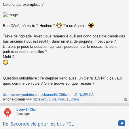
M
Celui ci par exemple... ?
e
s
s
a
g
Ben Dédé, où es tu ? Houhou ?
Y'a un Agora...
e
n
o
Trève de rigolade. Avez vous remarqué qu'il est donc possible d'avoir des
n
bus anciens (tout est relatif), dans un état de propreté impeccable ?
l
Et alors je pose la question qui tue : pourquoi, sur le réseau, ils sont
u
parfois si cochonsouillés ?
Muhf ?
Question subsidiaire : l'entreprise vend aussi un Setra 315 NF ; ça vaut
quoi, comme véhicule ? On le trouve sur quel réseau ?
https://www.youtube.com/channel/UC99xju ... J1jNp3FLhA
Rhone-Océan >>>
https://youtu.be/7y4cJaLO3vw
au
t
Lyon-St-Clair
Passager
Cita
Re: Seconde vie pour les bus TCL