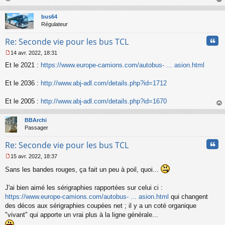
u
au
t
bus64
Régulateur
Cita
Re: Seconde vie pour les bus TCL
14 avr. 2022, 18:31
M
Et le 2021 :
https://www.europe-camions.com/autobus- ... asion.html
e
s
s
Et le 2036 :
http://www.abj-adl.com/details.php?id=1712
a
g
Et le 2005 :
http://www.abj-adl.com/details.php?id=1670
e
au
n
t
o
BBArchi
n
Passager
l
u
Cita
Re: Seconde vie pour les bus TCL
15 avr. 2022, 18:37
M
Sans les bandes rouges, ça fait un peu à poil, quoi...
e
s
s
J'ai bien aimé les sérigraphies rapportées sur celui ci :
a
https://www.europe-camions.com/autobus- ... asion.html
qui changent
g
des décos aux sérigraphies coupées net ; il y a un coté organique
e
"vivant" qui apporte un vrai plus à la ligne générale...
n
o