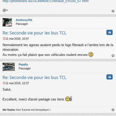
http://phototrans.eu/14,849609,0,Renault_ER100_57.html
l
u
@+
au
t
Anthony761
Passager
Cita
Re: Seconde vie pour les bus TCL
11 mai 2018, 10:07
M
Normalement les agoras avaient perdu le logo Renault a l’arrière lors de la
e
s
rénovation.
s
Au moins ça fait plaisir que ses véhicules roulent encore
a
au
g
t
Patafix
e
Passager
n
o
Cita
Re: Seconde vie pour les bus TCL
n
l
11 mai 2018, 12:37
u
M
Salut,
e
s
s
Excellent, merci d'avoir partagé ces liens
a
g
e
Ma Toyota
mon Karosa est fantastique !
n
au