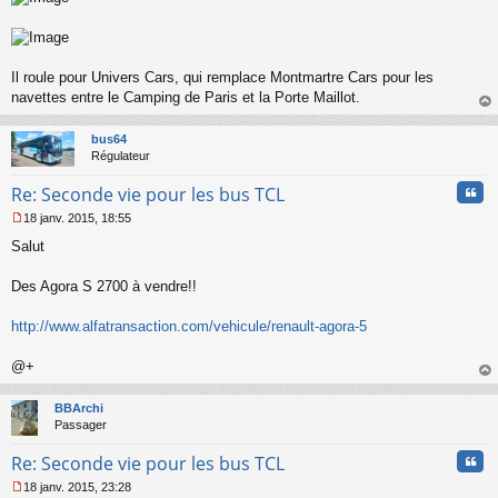
e
n
o
n
l
Il roule pour Univers Cars, qui remplace Montmartre Cars pour les
u
navettes entre le Camping de Paris et la Porte Maillot.
au
t
bus64
Régulateur
Cita
Re: Seconde vie pour les bus TCL
18 janv. 2015, 18:55
M
Salut
e
s
s
Des Agora S 2700 à vendre!!
a
g
http://www.alfatransaction.com/vehicule/renault-agora-5
e
n
o
@+
n
au
l
t
BBArchi
u
Passager
Cita
Re: Seconde vie pour les bus TCL
18 janv. 2015, 23:28