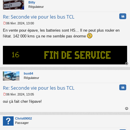
t
Billy
e
Régulateur
n
o
Cita
Re: Seconde vie pour les bus TCL
n
l
06 févr. 2024, 13:00
u
M
En vente pour épave, les batteries sont HS... Il ne peut plus rouler en
e
s
l'état. 142 000 kms ça ne me semble pas énorme
s
a
g
e
n
o
n
au
l
t
bus64
u
Régulateur
Cita
Re: Seconde vie pour les bus TCL
06 févr. 2024, 13:05
M
oui çà fait cher l'épave!
e
s
s
au
a
t
Chris69002
g
Passager
e
n