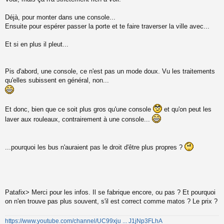
s
s
Déjà, pour monter dans une console...
a
Ensuite pour espérer passer la porte et te faire traverser la ville avec...
g
e
Et si en plus il pleut...
n
o
n
l
Pis d'abord, une console, ce n'est pas un mode doux. Vu les traitements
u
qu'elles subissent en général, non...
Et donc, bien que ce soit plus gros qu'une console
et qu'on peut les
laver aux rouleaux, contrairement à une console...
...pourquoi les bus n'auraient pas le droit d'être plus propres ?
Patafix> Merci pour les infos. Il se fabrique encore, ou pas ? Et pourquoi
on n'en trouve pas plus souvent, s'il est correct comme matos ? Le prix ?
https://www.youtube.com/channel/UC99xju ... J1jNp3FLhA