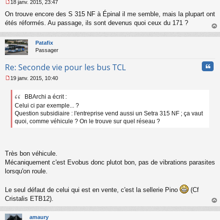
18 janv. 2015, 23:47
M
On trouve encore des S 315 NF à Épinal il me semble, mais la plupart ont
e
s
étés réformés. Au passage, ils sont devenus quoi ceux du 171 ?
s
au
a
t
Patafix
g
Passager
e
n
Cita
Re: Seconde vie pour les bus TCL
o
n
19 janv. 2015, 10:40
l
M
u
e
BBArchi a écrit :
s
Celui ci par exemple... ?
s
a
Question subsidiaire : l'entreprise vend aussi un Setra 315 NF ; ça vaut
g
quoi, comme véhicule ? On le trouve sur quel réseau ?
e
n
o
n
Très bon véhicule.
l
Mécaniquement c'est Evobus donc plutot bon, pas de vibrations parasites
u
lorsqu'on roule.
Le seul défaut de celui qui est en vente, c'est la sellerie Pino
(Cf
Cristalis ETB12).
au
t
amaury