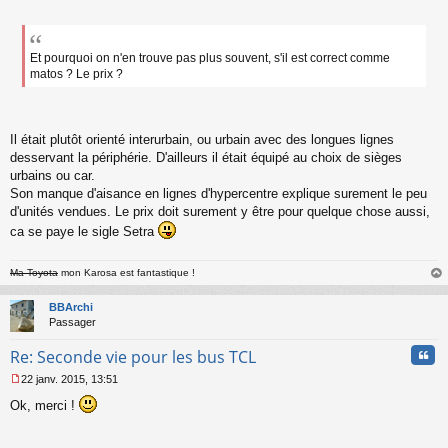
Et pourquoi on n'en trouve pas plus souvent, s'il est correct comme
matos ? Le prix ?
Il était plutôt orienté interurbain, ou urbain avec des longues lignes
desservant la périphérie. D'ailleurs il était équipé au choix de sièges
urbains ou car.
Son manque d'aisance en lignes d'hypercentre explique surement le peu
d'unités vendues. Le prix doit surement y être pour quelque chose aussi,
ca se paye le sigle Setra
Ma Toyota
mon Karosa est fantastique !
au
t
BBArchi
Passager
Cita
Re: Seconde vie pour les bus TCL
22 janv. 2015, 13:51
M
Ok, merci !
e
s
s