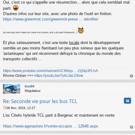
Oui, c'est ce qui s'appelle une résurrection... alors que cela semblait mal
e
s
parti.
s
D'autres infos sur leur site, avec une photo de l'outil en finition.
a
https://www.greenmot.com/greenmot-prese ... retrofite/
g
e
n
(on sent pas bien l'odeur de cramé sur la photo, elle a dû partir finalement ...)
o
n
Et plus sérieusement, c'est une boite
locale
dont le développement
l
semble un peu moins flambard /un peu plus sérieux que les quelques
u
'astarteupes' qui ont récemment défrayé la chronique du monde des
transports collectifs ...
https://www.youtube.com/channel/UC99xju ... J1jNp3FLhA
Rhone-Océan >>>
https://youtu.be/7y4cJaLO3vw
au
t
bus64
Régulateur
Cita
Re: Seconde vie pour les bus TCL
06 févr. 2024, 12:27
M
L'ex Citelis hybride TCL parti à Bergerac et maintenant en vente
e
s
s
https://www.agorastore.fr/vente-occasio ... 12648.aspx
a
au
g