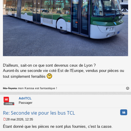
D'ailleurs, sait-on ce que sont devenus ceux de Lyon ?
Auront-ils une seconde vie coté Est de l'Europe, vendus pour pièces ou
tout simplement ferraillés
Ma Toyota
mon Karosa est fantastique !
au
t
AdriTCL
Passager
Cita
Re: Seconde vie pour les bus TCL
28 mai 2026, 12:35
M
Étant donné que les pièces ne sont plus fournies, c'est la casse.
e