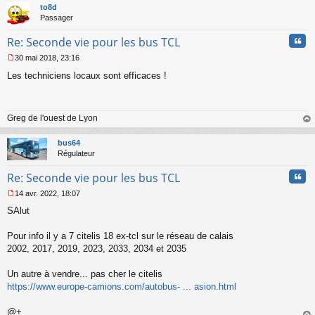
o
t
to8d
n
Passager
l
u
Cita
Re: Seconde vie pour les bus TCL
30 mai 2018, 23:16
M
Les techniciens locaux sont efficaces !
e
s
s
a
Greg de l'ouest de Lyon
g
e
au
n
t
bus64
o
Régulateur
n
l
Cita
Re: Seconde vie pour les bus TCL
u
14 avr. 2022, 18:07
M
SAlut
e
s
s
Pour info il y a 7 citelis 18 ex-tcl sur le réseau de calais
a
2002, 2017, 2019, 2023, 2033, 2034 et 2035
g
e
Un autre à vendre... pas cher le citelis
n
o
https://www.europe-camions.com/autobus- ... asion.html
n
l
@+