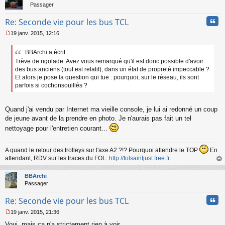
Passager
Cita
Re: Seconde vie pour les bus TCL
19 janv. 2015, 12:16
M
e
BBArchi a écrit :
s
Trève de rigolade. Avez vous remarqué qu'il est donc possible d'avoir
s
a
des bus anciens (tout est relatif), dans un état de propreté impeccable ?
g
Et alors je pose la question qui tue : pourquoi, sur le réseau, ils sont
e
parfois si cochonsouillés ?
n
o
n
Quand j'ai vendu par Internet ma vieille console, je lui ai redonné un coup
l
de jeune avant de la prendre en photo. Je n'aurais pas fait un tel
u
nettoyage pour l'entretien courant...
A quand le retour des trolleys sur l'axe A2 ?!? Pourquoi attendre le TOP
En
attendant, RDV sur les traces du FOL:
http://folsaintjust.free.fr
.
au
t
BBArchi
Passager
Cita
Re: Seconde vie pour les bus TCL
19 janv. 2015, 21:36
M
Voui, mais ça n'a strictement rien à voir.
e