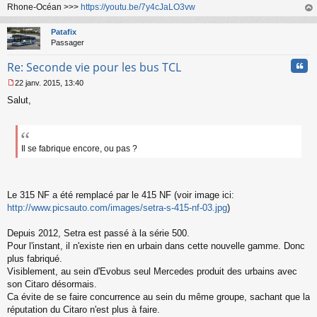
Rhone-Océan >>>
https://youtu.be/7y4cJaLO3vw
au
t
Patafix
Passager
Cita
Re: Seconde vie pour les bus TCL
22 janv. 2015, 13:40
M
Salut,
e
s
s
a
g
Il se fabrique encore, ou pas ?
e
n
o
n
Le 315 NF a été remplacé par le 415 NF (voir image ici:
l
http://www.picsauto.com/images/setra-s-415-nf-03.jpg
)
u
Depuis 2012, Setra est passé à la série 500.
Pour l'instant, il n'existe rien en urbain dans cette nouvelle gamme. Donc
plus fabriqué.
Visiblement, au sein d'Evobus seul Mercedes produit des urbains avec
son Citaro désormais.
Ca évite de se faire concurrence au sein du même groupe, sachant que la
réputation du Citaro n'est plus à faire.