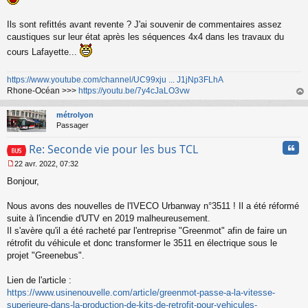
n
l
Ils sont refittés avant revente ? J'ai souvenir de commentaires assez
u
caustiques sur leur état après les séquences 4x4 dans les travaux du
cours Lafayette...
https://www.youtube.com/channel/UC99xju ... J1jNp3FLhA
Rhone-Océan >>>
https://youtu.be/7y4cJaLO3vw
au
t
métrolyon
Passager
Cita
Re: Seconde vie pour les bus TCL
22 avr. 2022, 07:32
M
Bonjour,
e
s
s
Nous avons des nouvelles de l'IVECO Urbanway n°3511 ! Il a été réformé
a
suite à l'incendie d'UTV en 2019 malheureusement.
g
Il s'avère qu'il a été racheté par l'entreprise "Greenmot" afin de faire un
e
rétrofit du véhicule et donc transformer le 3511 en électrique sous le
n
o
projet "Greenebus".
n
l
Lien de l'article :
u
https://www.usinenouvelle.com/article/greenmot-passe-a-la-vitesse-
superieure-dans-la-production-de-kits-de-retrofit-pour-vehicules-