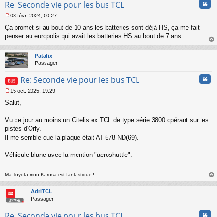
Cita
Re: Seconde vie pour les bus TCL
o
n
08 févr. 2024, 00:27
l
M
u
Ça promet si au bout de 10 ans les batteries sont déjà HS, ça me fait
e
s
penser au europolis qui avait les batteries HS au bout de 7 ans.
s
au
a
t
Patafix
g
Passager
e
n
Cita
Re: Seconde vie pour les bus TCL
o
n
15 oct. 2025, 19:29
l
M
u
Salut,
e
s
s
Vu ce jour au moins un Citelis ex TCL de type série 3800 opérant sur les
a
pistes d'Orly.
g
Il me semble que la plaque était AT-578-ND(69).
e
n
o
Véhicule blanc avec la mention "aeroshuttle".
n
l
Ma Toyota
mon Karosa est fantastique !
u
au
t
AdriTCL
Passager
Cita
Re: Seconde vie pour les bus TCL