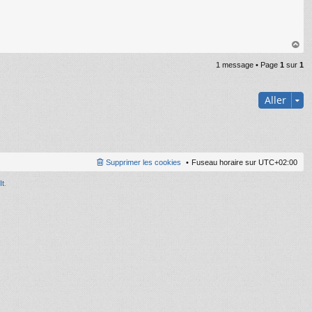
au
1 message • Page
1
sur
1
t
Aller
Supprimer les cookies
Fuseau horaire sur
UTC+02:00
It
.