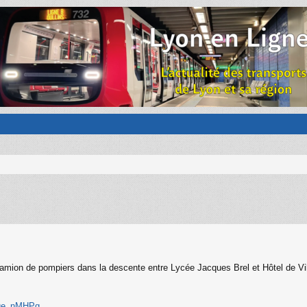
 camion de pompiers dans la descente entre Lycée Jacques Brel et Hôtel de V
y9Oe_nMHPg