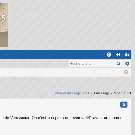
R
A
on
ns
Q
ne
cri
xi
pti
on
on
Premier message non lu
• 1 message • Page
1
sur
1
Citati
ille de Venissieux. On n’est pas prêts de revoir la 881 avant un moment…