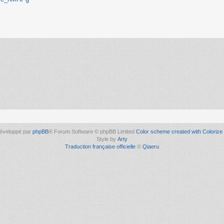
éveloppé par
phpBB
® Forum Software © phpBB Limited
Color scheme created with Colorize 
Style by
Arty
Traduction française officielle
©
Qiaeru