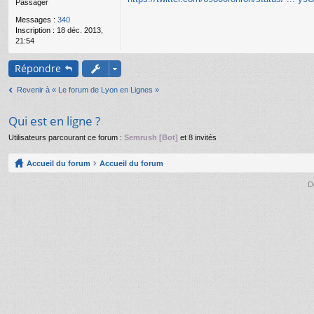
Passager
g
e
Messages :
340
n
Inscription :
18 déc. 2013,
o
21:54
n
l
u
Répondre
Revenir à « Le forum de Lyon en Lignes »
Qui est en ligne ?
Utilisateurs parcourant ce forum :
Semrush [Bot]
et 8 invités
Accueil du forum
Accueil du forum
D