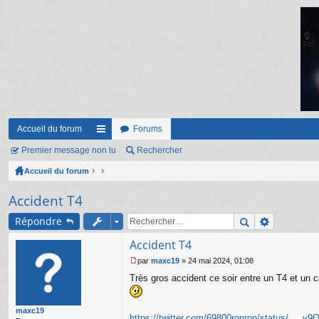
Accueil du forum
Forums
Premier message non lu
ac
Rechercher
Accueil du forum
co
ur
Accident T4
ci
Répondre
s
Accident T4
par
maxc19
»
24 mai 2024, 01:08
M
Très gros accident ce soir entre un T4 et un
e
s
s
maxc19
a
https://twitter.com/69800ronron/status/ ... 