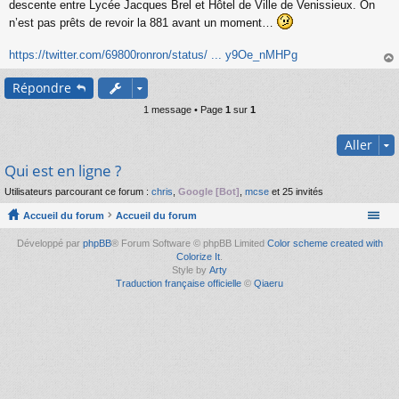
s
descente entre Lycée Jacques Brel et Hôtel de Ville de Venissieux. On
s
n’est pas prêts de revoir la 881 avant un moment…
a
g
https://twitter.com/69800ronron/status/ ... y9Oe_nMHPg
e
n
au
o
Répondre
t
n
1 message • Page
1
sur
1
l
u
Aller
Qui est en ligne ?
Utilisateurs parcourant ce forum :
chris
,
Google [Bot]
,
mcse
et 25 invités
Accueil du forum
Accueil du forum
Développé par
phpBB
® Forum Software © phpBB Limited
Color scheme created with
Colorize It
.
Style by
Arty
Traduction française officielle
©
Qiaeru