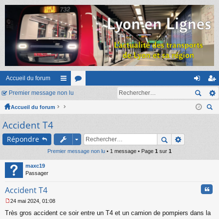
Accueil du forum
Premier message non lu
ac
or
on
ns
Accueil du forum
co
u
ne
cri
ec
Accident T4
ur
m
xi
pti
her
ci
s
on
on
Répondre
ch
er
Premier message non lu
s
• 1 message • Page
1
sur
1
maxc19
Passager
Cita
Accident T4
24 mai 2024, 01:08
M
Très gros accident ce soir entre un T4 et un camion de pompiers dans la
e