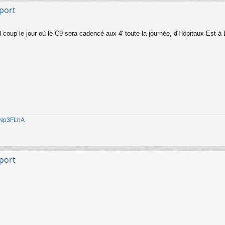
sport
coup le jour où le C9 sera cadencé aux 4' toute la journée, d'Hôpitaux Est à Be
1jNp3FLhA
sport