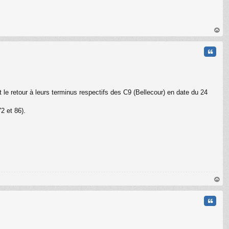
au
t
Citati
e retour à leurs terminus respectifs des C9 (Bellecour) en date du 24
2 et 86).
au
t
Citati