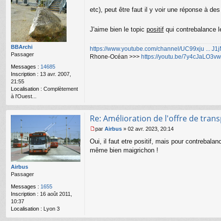
s
etc), peut être faut il y voir une réponse à de
s
a
g
J'aime bien le topic
positif
qui contrebalance l
e
n
o
BBArchi
https://www.youtube.com/channel/UC99xju ... J
n
Passager
Rhone-Océan >>>
https://youtu.be/7y4cJaLO3vw
l
Messages :
14685
u
Inscription :
13 avr. 2007,
21:55
Localisation :
Complètement
à l'Ouest...
Re: Amélioration de l'offre de tran
par
Airbus
»
02 avr. 2023, 20:14
M
Oui, il faut etre positif, mais pour contrebala
e
s
même bien maigrichon !
s
a
Airbus
g
Passager
e
n
Messages :
1655
o
Inscription :
16 août 2011,
n
10:37
l
Localisation :
Lyon 3
u