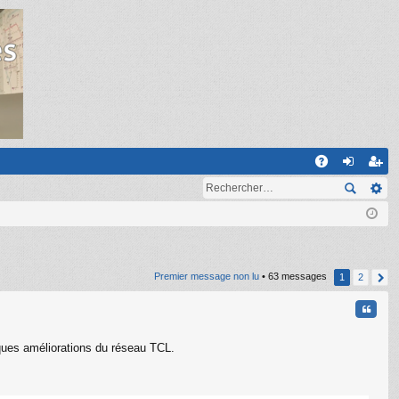
R
A
on
ns
Q
ne
cri
xi
pti
on
on
Premier message non lu
• 63 messages
1
2
Citati
elques améliorations du réseau TCL.