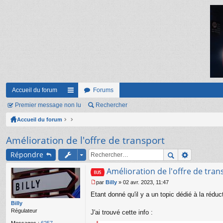
Accueil du forum
Forums
Premier message non lu
ac
Rechercher
Accueil du forum
co
ur
Amélioration de l'offre de transport
ci
Répondre
s
Amélioration de l'offre de tran
par
Billy
»
02 avr. 2023, 11:47
M
Etant donné qu'il y a un topic dédié à la réduc
e
s
Billy
s
Régulateur
J'ai trouvé cette info :
a