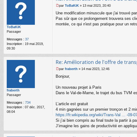
par
ToBaKiK
»
13 mai 2023, 20:40
M
Une modification minuscule que j'ai trouvé pa
e
s
Pas sûr que ce prolongement trouvera ses client
s
montée, ce qui n'est pas pratique pour un retr
ToBaKiK
a
Passager
g
e
Messages :
37
n
Inscription :
19 mai 2019,
o
09:30
n
l
u
Re: Amélioration de l'offre de tran
par
fraberth
»
14 mai 2023, 12:46
M
Bonjour,
e
s
s
Un nouveau projet à Paris
fraberth
a
Dans le Val-de-Marne, le trajet du bus TVM es
Passager
g
e
Messages :
734
L’article est gratuit
n
Inscription :
07 déc. 2017,
o
4 min gagnées sur un premier tronçon et 2 mi
08:04
n
https://fr.wikipedia.org/wiki/Trans-Val ... -09-0
l
Si j’ai bien compris au final toute la partir à 
u
J’imagine les gains de productivité en appliq