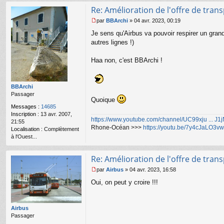
Re: Amélioration de l'offre de tran
par
BBArchi
»
04 avr. 2023, 00:19
M
Je sens qu'Airbus va pouvoir respirer un grand 
e
s
autres lignes !)
s
a
Haa non, c'est BBArchi !
g
e
n
o
BBArchi
n
Passager
Quoique
l
Messages :
14685
u
Inscription :
13 avr. 2007,
https://www.youtube.com/channel/UC99xju ... J
21:55
Rhone-Océan >>>
https://youtu.be/7y4cJaLO3vw
Localisation :
Complètement
à l'Ouest...
Re: Amélioration de l'offre de tran
par
Airbus
»
04 avr. 2023, 16:58
M
Oui, on peut y croire !!!
e
s
s
a
Airbus
g
Passager
e