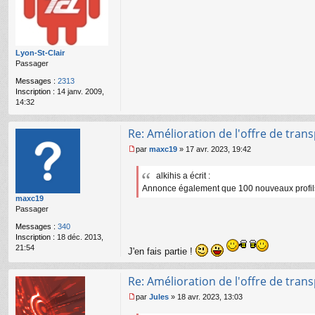
s
s
a
g
e
Lyon-St-Clair
n
Passager
o
n
Messages :
2313
l
Inscription :
14 janv. 2009,
u
14:32
Re: Amélioration de l'offre de tran
par
maxc19
»
17 avr. 2023, 19:42
M
e
alkihis a écrit :
s
Annonce également que 100 nouveaux profils so
s
maxc19
a
Passager
g
e
Messages :
340
n
Inscription :
18 déc. 2013,
o
21:54
J'en fais partie !
n
l
u
Re: Amélioration de l'offre de tran
par
Jules
»
18 avr. 2023, 13:03
M
e