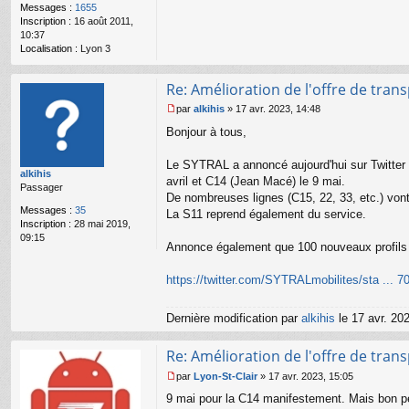
n
Messages :
1655
o
Inscription :
16 août 2011,
n
10:37
l
Localisation :
Lyon 3
u
Re: Amélioration de l'offre de tran
par
alkihis
»
17 avr. 2023, 14:48
M
Bonjour à tous,
e
s
s
Le SYTRAL a annoncé aujourd'hui sur Twitter l
alkihis
a
avril et C14 (Jean Macé) le 9 mai.
Passager
g
De nombreuses lignes (C15, 22, 33, etc.) vont 
e
Messages :
35
La S11 reprend également du service.
n
Inscription :
28 mai 2019,
o
09:15
n
Annonce également que 100 nouveaux profils son
l
u
https://twitter.com/SYTRALmobilites/sta ... 
Dernière modification par
alkihis
le 17 avr. 202
Re: Amélioration de l'offre de tran
par
Lyon-St-Clair
»
17 avr. 2023, 15:05
M
9 mai pour la C14 manifestement. Mais bon peti
e