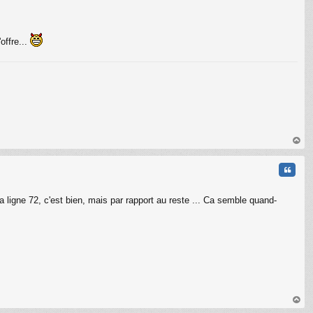
offre...
au
t
Citati
 la ligne 72, c'est bien, mais par rapport au reste ... Ca semble quand-
au