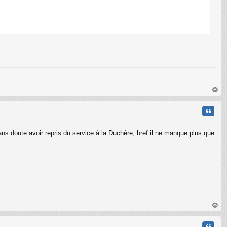
au
t
Citati
sans doute avoir repris du service à la Duchère, bref il ne manque plus que
au
t
Citati