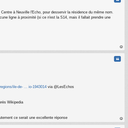
le Centre à Neuville l'Echo, pour desservir la résidence du même nom.
ne ligne à proximité (si ce n'est la S14, mais il fallait prendre une
au
t
Citati
regions/ile-de- ... io-1943014
via @LesEchos
près Wikipedia
rutement ce serait une excellente réponse
au
t