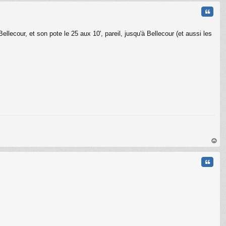
t
Citati
llecour, et son pote le 25 aux 10', pareil, jusqu'à Bellecour (et aussi les
au
t
Citati