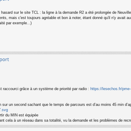
r hasard sur le site TCL : la ligne à la demande R2 a été prolongée de Neuvil
s, mais c'est toujours agréable et bon à noter, étant donné qu'il n'y avait aucu
aité par exemple...)
sport
t raccourci grâce à un système de priorité par radio :
https://lesechos.fr/pme-
n sur un second sachant que le temps de parcours est d’au moins 45 min d’a
7.svg
partir du MIN est équipée
uant cela à un réseau dans sa totalité, vu la demande et les problèmes de rec