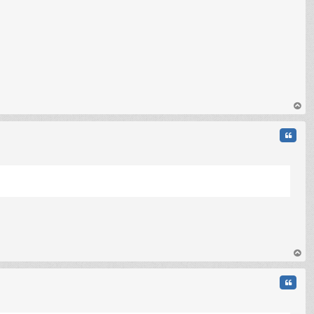
au
t
Citati
au
t
Citati