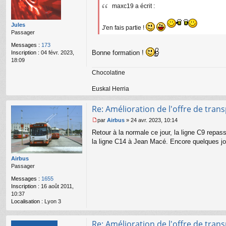
maxc19 a écrit :
s
s
a
Jules
J'en fais partie !
g
Passager
e
Messages :
173
n
Bonne formation !
Inscription :
04 févr. 2023,
o
18:09
n
l
Chocolatine
u
Euskal Herria
Re: Amélioration de l'offre de tran
par
Airbus
»
24 avr. 2023, 10:14
M
Retour à la normale ce jour, la ligne C9 repas
e
s
la ligne C14 à Jean Macé. Encore quelques jo
s
a
Airbus
g
Passager
e
n
Messages :
1655
o
Inscription :
16 août 2011,
n
10:37
l
Localisation :
Lyon 3
u
Re: Amélioration de l'offre de tran