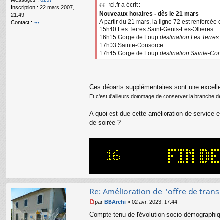
Messages :
6257
g
tcl.fr a écrit :
Inscription :
22 mars 2007,
e
Nouveaux horaires - dès le 21 mars
21:49
n
A partir du 21 mars, la ligne 72 est renforcée
Contact :
o
15h40 Les Terres Saint-Genis-Les-Ollières
o
n
16h15 Gorge de Loup
destination Les Terres
nt
l
17h03 Sainte-Consorce
ac
u
te
17h45 Gorge de Loup
destination Sainte-Co
r
Bi
lly
Ces départs supplémentaires sont une excelle
Et c'est d'ailleurs dommage de conserver la branche de V
A quoi est due cette amélioration de service 
de soirée ?
Re: Amélioration de l'offre de tran
par
BBArchi
»
02 avr. 2023, 17:44
M
Compte tenu de l'évolution socio démographiqu
e