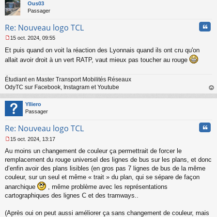
t
Ous03
g
Passager
e
n
Cita
Re: Nouveau logo TCL
o
n
15 oct. 2024, 09:55
l
M
u
Et puis quand on voit la réaction des Lyonnais quand ils ont cru qu'on
e
s
allait avoir droit à un vert RATP, vaut mieux pas toucher au rouge
s
a
Étudiant en Master Transport Mobilités Réseaux
g
OdyTC sur Facebook, Instagram et Youtube
e
n
au
o
t
Ylliero
n
Passager
l
u
Cita
Re: Nouveau logo TCL
15 oct. 2024, 13:17
M
Au moins un changement de couleur ça permettrait de forcer le
e
s
remplacement du rouge universel des lignes de bus sur les plans, et donc
s
d’enfin avoir des plans lisibles (en gros pas 7 lignes de bus de la même
a
couleur, sur un seul et même « trait » du plan, qui se sépare de façon
g
anarchique
, même problème avec les représentations
e
cartographiques des lignes C et des tramways..
n
o
n
(Après oui on peut aussi améliorer ça sans changement de couleur, mais
l