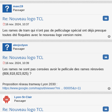
u
au
t
maxc19
Passager
Cita
Re: Nouveau logo TCL
16 nov. 2024, 10:37
M
Les rames de tram qui n’ont pas de pelliculage spécial ont déjà presque
e
s
toutes été floquées avec le nouveau logo version noire.
s
au
a
t
alecjcclyon
g
Passager
e
n
Cita
Re: Nouveau logo TCL
o
n
16 nov. 2024, 10:39
l
M
u
Les rames ne sont pas censées avoir le pellicule des rames rénovées
e
s
(806,818,823,825) ?
s
a
Proposition réseau tramway Lyon 2030 :
g
https://www.google.com/maps/d/viewer?mi ... 00005&z=11
e
n
au
o
t
Lyon-St-Clair
n
Passager
l
u
Cita
Re: Nouveau logo TCL