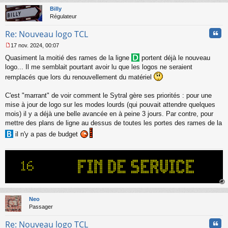
t
Billy
Régulateur
Cita
Re: Nouveau logo TCL
17 nov. 2024, 00:07
M
Quasiment la moitié des rames de la ligne
portent déjà le nouveau
e
s
logo... Il me semblait pourtant avoir lu que les logos ne seraient
s
remplacés que lors du renouvellement du matériel
a
g
C'est "marrant" de voir comment le Sytral gère ses priorités : pour une
e
mise à jour de logo sur les modes lourds (qui pouvait attendre quelques
n
o
mois) il y a déjà une belle avancée en à peine 3 jours. Par contre, pour
n
mettre des plans de ligne au dessus de toutes les portes des rames de la
l
il n'y a pas de budget
u
au
t
Neo
Passager
Cita
Re: Nouveau logo TCL