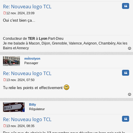
Cita
Re: Nouveau logo TCL
12 nov. 2024, 23:09
M
Oui c'est bien ça...
e
s
s
a
Conducteur de
TER
à
Lyon
Part-Dieu
g
Je me balade à Macon, Dijon, Grenoble, Valence, Avignon, Chambéry, Aix les
e
n
Bains et Annecy
o
au
n
t
métrolyon
l
Passager
u
Cita
Re: Nouveau logo TCL
13 nov. 2024, 07:50
M
Tu relie les points et effectivement
e
s
s
au
a
t
Billy
g
Régulateur
e
n
Cita
Re: Nouveau logo TCL
o
n
13 nov. 2024, 08:35
l
M
u