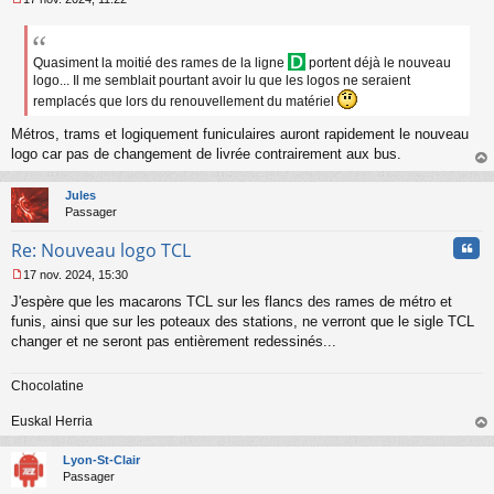
M
e
s
s
Quasiment la moitié des rames de la ligne
portent déjà le nouveau
a
logo... Il me semblait pourtant avoir lu que les logos ne seraient
g
remplacés que lors du renouvellement du matériel
e
n
Métros, trams et logiquement funiculaires auront rapidement le nouveau
o
logo car pas de changement de livrée contrairement aux bus.
n
au
l
t
u
Jules
Passager
Cita
Re: Nouveau logo TCL
17 nov. 2024, 15:30
M
J'espère que les macarons TCL sur les flancs des rames de métro et
e
s
funis, ainsi que sur les poteaux des stations, ne verront que le sigle TCL
s
changer et ne seront pas entièrement redessinés...
a
g
Chocolatine
e
n
o
Euskal Herria
n
au
l
t
Lyon-St-Clair
u
Passager