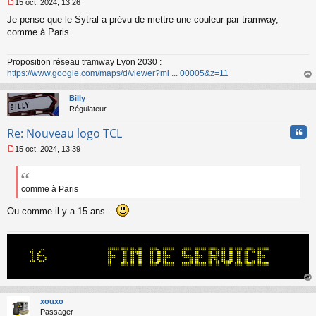
15 oct. 2024, 13:26
M
Je pense que le Sytral a prévu de mettre une couleur par tramway,
e
s
comme à Paris.
s
a
Proposition réseau tramway Lyon 2030 :
g
https://www.google.com/maps/d/viewer?mi ... 00005&z=11
e
n
au
o
t
Billy
n
Régulateur
l
u
Cita
Re: Nouveau logo TCL
15 oct. 2024, 13:39
M
e
s
s
comme à Paris
a
g
Ou comme il y a 15 ans...
e
n
o
n
l
u
au
t
xouxo
Passager