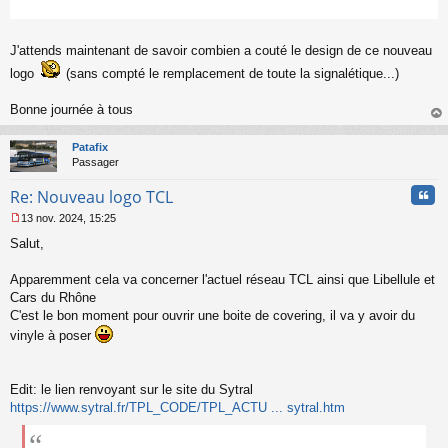
J'attends maintenant de savoir combien a couté le design de ce nouveau
logo
(sans compté le remplacement de toute la signalétique...)
Bonne journée à tous
au
t
Patafix
Passager
Cita
Re: Nouveau logo TCL
13 nov. 2024, 15:25
M
Salut,
e
s
s
Apparemment cela va concerner l'actuel réseau TCL ainsi que Libellule et
a
Cars du Rhône
g
C'est le bon moment pour ouvrir une boite de covering, il va y avoir du
e
vinyle à poser
n
o
n
l
Edit: le lien renvoyant sur le site du Sytral
u
https://www.sytral.fr/TPL_CODE/TPL_ACTU ... sytral.htm