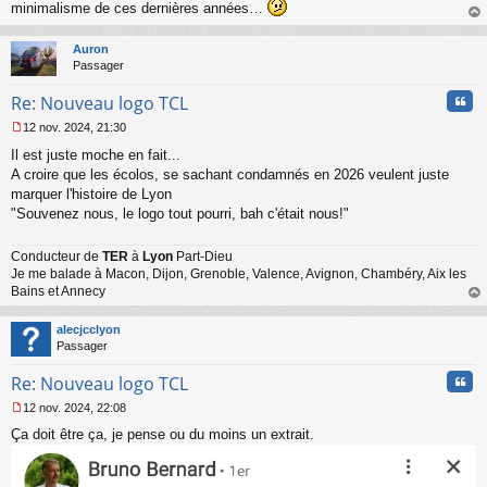
s
minimalisme de ces dernières années…
a
au
g
t
Auron
e
Passager
n
o
Cita
Re: Nouveau logo TCL
n
l
12 nov. 2024, 21:30
u
M
Il est juste moche en fait...
e
s
A croire que les écolos, se sachant condamnés en 2026 veulent juste
s
marquer l'histoire de Lyon
a
"Souvenez nous, le logo tout pourri, bah c'était nous!"
g
e
n
Conducteur de
TER
à
Lyon
Part-Dieu
o
Je me balade à Macon, Dijon, Grenoble, Valence, Avignon, Chambéry, Aix les
n
Bains et Annecy
l
au
u
t
alecjcclyon
Passager
Cita
Re: Nouveau logo TCL
12 nov. 2024, 22:08
M
Ça doit être ça, je pense ou du moins un extrait.
e
s
s
a