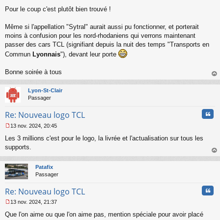
M
Pour le coup c'est plutôt bien trouvé !
e
s
s
Même si l'appellation "Sytral" aurait aussi pu fonctionner, et porterait
a
moins à confusion pour les nord-rhodaniens qui verrons maintenant
g
passer des cars TCL (signifiant depuis la nuit des temps "Transports en
e
Commun
Lyonnais
"), devant leur porte
n
o
n
Bonne soirée à tous
l
au
u
t
Lyon-St-Clair
Passager
Cita
Re: Nouveau logo TCL
13 nov. 2024, 20:45
M
Les 3 millions c'est pour le logo, la livrée et l'actualisation sur tous les
e
s
supports.
s
au
a
t
Patafix
g
Passager
e
n
Cita
Re: Nouveau logo TCL
o
n
13 nov. 2024, 21:37
l
M
u
Que l'on aime ou que l'on aime pas, mention spéciale pour avoir placé
e