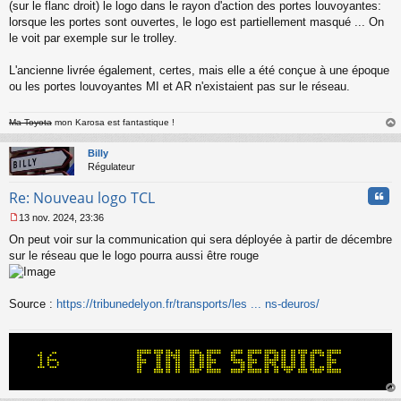
s
(sur le flanc droit) le logo dans le rayon d'action des portes louvoyantes:
s
lorsque les portes sont ouvertes, le logo est partiellement masqué ... On
a
le voit par exemple sur le trolley.
g
e
L'ancienne livrée également, certes, mais elle a été conçue à une époque
n
o
ou les portes louvoyantes MI et AR n'existaient pas sur le réseau.
n
l
Ma Toyota
mon Karosa est fantastique !
u
au
t
Billy
Régulateur
Cita
Re: Nouveau logo TCL
13 nov. 2024, 23:36
M
On peut voir sur la communication qui sera déployée à partir de décembre
e
s
sur le réseau que le logo pourra aussi être rouge
s
a
g
Source :
https://tribunedelyon.fr/transports/les ... ns-deuros/
e
n
o
n
l
u
au