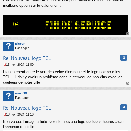
Pas sûr que de choisir le 13 novembre pour dévoiler un logo noir soit la
e
s
meilleure option sur le calendrier...
s
a
g
e
n
o
n
au
l
t
pluton
u
Passager
Cita
Re: Nouveau logo TCL
13 nov. 2024, 11:09
M
Franchement entre le vert des velov électrique et le logo noir pour les
e
s
TCL... il doit y avoir un problème dans le cerveau de nos élus avec les
s
couleurs de notre ville !
a
au
g
t
maxc19
e
Passager
n
o
Cita
Re: Nouveau logo TCL
n
l
13 nov. 2024, 11:16
u
M
Bon vu que l’image a fuité, voici le nouveau logo quelques heures avant
e
s
l’annonce officielle :
s