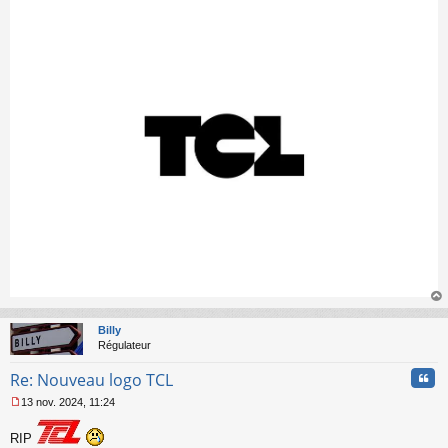
a
g
e
n
o
n
l
u
au
t
Billy
Régulateur
Cita
Re: Nouveau logo TCL
13 nov. 2024, 11:24
M
e
RIP
s