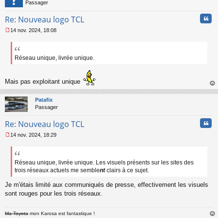
Passager
e
n
Cita
Re: Nouveau logo TCL
o
n
14 nov. 2024, 18:08
l
M
u
e
s
s
Réseau unique, livrée unique.
a
g
e
Mais pas exploitant unique
n
au
o
t
Patafix
n
Passager
l
u
Cita
Re: Nouveau logo TCL
14 nov. 2024, 18:29
M
e
s
s
Réseau unique, livrée unique. Les visuels présents sur les sites des
a
trois réseaux actuels me semble
nt
clairs à ce sujet.
g
e
Je m'étais limité aux communiqués de presse, effectivement les visuels
n
sont rouges pour les trois réseaux.
o
n
l
Ma Toyota
mon Karosa est fantastique !