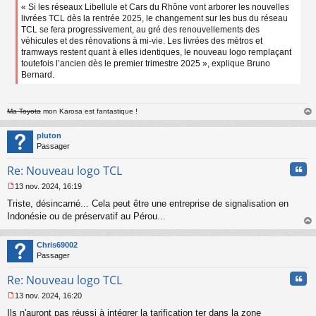
« Si les réseaux Libellule et Cars du Rhône vont arborer les nouvelles
livrées TCL dès la rentrée 2025, le changement sur les bus du réseau
TCL se fera progressivement, au gré des renouvellements des
véhicules et des rénovations à mi-vie. Les livrées des métros et
tramways restent quant à elles identiques, le nouveau logo remplaçant
toutefois l’ancien dès le premier trimestre 2025 », explique Bruno
Bernard.
Ma Toyota
mon Karosa est fantastique !
au
t
pluton
Passager
Cita
Re: Nouveau logo TCL
13 nov. 2024, 16:19
M
Triste, désincarné... Cela peut être une entreprise de signalisation en
e
s
Indonésie ou de préservatif au Pérou...
s
au
a
t
Chris69002
g
Passager
e
n
Cita
Re: Nouveau logo TCL
o
n
13 nov. 2024, 16:20
l
M
u
Ils n'auront pas réussi à intégrer la tarification ter dans la zone
e