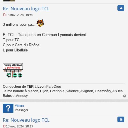
Cita
Re: Nouveau logo TCL
13 nov. 2024, 19:40
M
e
3 millions pour ça...
s
s
Et TCL - Transports en Commun Lyonnais devient
a
g
T pour TCL
e
C pour Cars du Rhône
n
L pour Libellule
o
n
l
u
Conducteur de
TER
à
Lyon
Part-Dieu
Je me balade à Macon, Dijon, Grenoble, Valence, Avignon, Chambéry, Aix les
Bains et Annecy
au
t
Ylliero
Passager
Cita
Re: Nouveau logo TCL
13 nov. 2024, 20:17