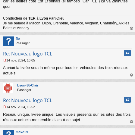
s
car les délires coté Est LYonnais (el famoso "Car TCL") ça va 2minutes
s
quoi
a
g
Conducteur de
TER
à
Lyon
Part-Dieu
e
Je me balade à Macon, Dijon, Grenoble, Valence, Avignon, Chambéry, Aix les
n
o
Bains et Annecy
n
au
l
t
flo
u
Passager
Cita
Re: Nouveau logo TCL
14 nov. 2024, 16:05
M
A priori la livrée sera la même pour tous les véhicules des trois réseaux
e
s
actuels
s
au
a
t
Lyon-St-Clair
g
Passager
e
n
Cita
Re: Nouveau logo TCL
o
n
14 nov. 2024, 16:52
l
M
u
Réseau unique, livrée unique. Les visuels présents sur les sites des trois
e
s
réseaux actuels me semble clairs à ce sujet.
s
au
a
t
maxc19
g