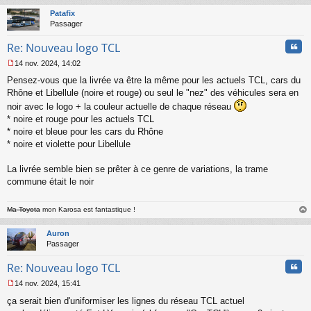
t
Patafix
Passager
Cita
Re: Nouveau logo TCL
14 nov. 2024, 14:02
M
Pensez-vous que la livrée va être la même pour les actuels TCL, cars du
e
s
Rhône et Libellule (noire et rouge) ou seul le "nez" des véhicules sera en
s
noir avec le logo + la couleur actuelle de chaque réseau
a
* noire et rouge pour les actuels TCL
g
* noire et bleue pour les cars du Rhône
e
* noire et violette pour Libellule
n
o
n
La livrée semble bien se prêter à ce genre de variations, la trame
l
commune était le noir
u
Ma Toyota
mon Karosa est fantastique !
au
t
Auron
Passager
Cita
Re: Nouveau logo TCL
14 nov. 2024, 15:41
M
ça serait bien d'uniformiser les lignes du réseau TCL actuel
e