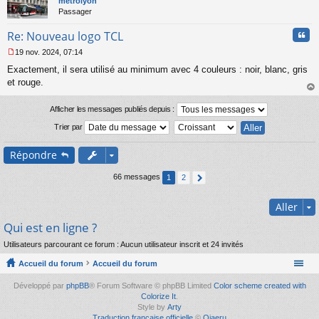
métrolyon
g
Passager
e
n
Cita
Re: Nouveau logo TCL
o
n
19 nov. 2024, 07:14
l
M
u
Exactement, il sera utilisé au minimum avec 4 couleurs : noir, blanc, gris
e
s
et rouge.
s
au
a
t
Afficher les messages publiés depuis :
g
e
Trier par
n
o
Répondre
n
l
66 messages
u
1
2
Aller
Qui est en ligne ?
Utilisateurs parcourant ce forum : Aucun utilisateur inscrit et 24 invités
Accueil du forum
Accueil du forum
Développé par
phpBB
® Forum Software © phpBB Limited
Color scheme created with
Colorize It
.
Style by
Arty
Traduction française officielle
©
Qiaeru