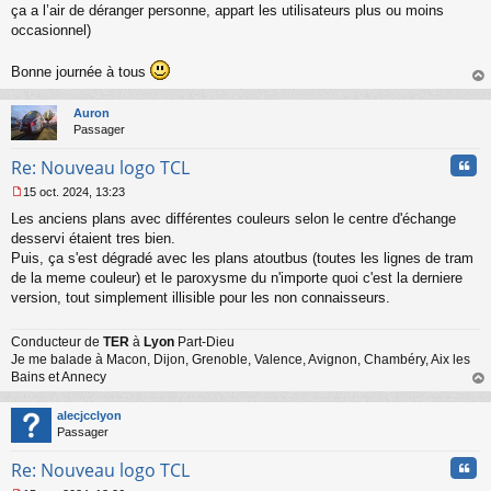
ça a l’air de déranger personne, appart les utilisateurs plus ou moins
u
occasionnel)
Bonne journée à tous
au
t
Auron
Passager
Cita
Re: Nouveau logo TCL
15 oct. 2024, 13:23
M
Les anciens plans avec différentes couleurs selon le centre d'échange
e
s
desservi étaient tres bien.
s
Puis, ça s'est dégradé avec les plans atoutbus (toutes les lignes de tram
a
de la meme couleur) et le paroxysme du n'importe quoi c'est la derniere
g
version, tout simplement illisible pour les non connaisseurs.
e
n
o
Conducteur de
TER
à
Lyon
Part-Dieu
n
Je me balade à Macon, Dijon, Grenoble, Valence, Avignon, Chambéry, Aix les
l
Bains et Annecy
u
au
t
alecjcclyon
Passager
Cita
Re: Nouveau logo TCL