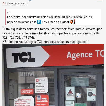
17 nov. 2024, 08:20
M
e
s
s
Par contre, pour mettre des plans de ligne au dessus de toutes les
a
portes des rames de la
il n'y a pas de budget
g
e
Surtout que dans certaines rames, les thermomètres sont à l'envers (par
n
rapport au sens de la marche) (Rames impactées que je connais : 711-
o
712
, 715-
716
, 743-
744
).
n
NB : les nouveaux logos TCL sont déjà présents aux agences :
l
u