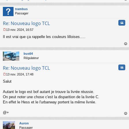
au
t
trambus
Passager
Cita
Re: Nouveau logo TCL
13 nov. 2024, 16:57
M
Il est vrai que ça rappelle les couleurs lilloises.....
e
s
s
au
a
t
bus64
g
Régulateur
e
n
Cita
Re: Nouveau logo TCL
o
n
13 nov. 2024, 17:48
l
M
u
Salut
e
s
s
Autant le logo est bof autant je trouve la livrée réussie.
a
On peut noter une chose c'est la disparition de la livrée C.
g
En effet le Hess et le l'urbanway portent la même livrée.
e
n
o
@+
n
au
l
t
Auron
u
Passager