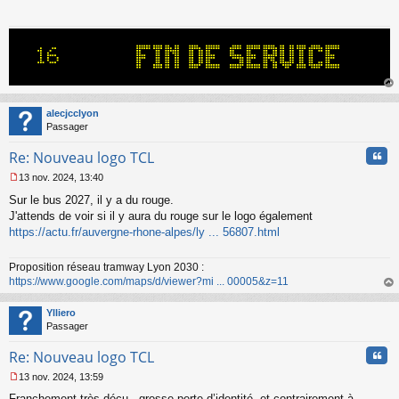
s
a
g
e
n
o
n
au
l
t
alecjcclyon
u
Passager
Cita
Re: Nouveau logo TCL
13 nov. 2024, 13:40
M
Sur le bus 2027, il y a du rouge.
e
s
J'attends de voir si il y aura du rouge sur le logo également
s
https://actu.fr/auvergne-rhone-alpes/ly ... 56807.html
a
g
Proposition réseau tramway Lyon 2030 :
e
https://www.google.com/maps/d/viewer?mi ... 00005&z=11
n
o
au
n
t
Ylliero
l
Passager
u
Cita
Re: Nouveau logo TCL
13 nov. 2024, 13:59
M
Franchement très déçu.. grosse perte d’identité, et contrairement à