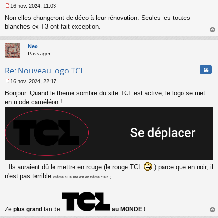
16 nov. 2024, 11:03
M
Non elles changeront de déco à leur rénovation. Seules les toutes
e
s
blanches ex-T3 ont fait exception.
s
au
a
t
Neo
g
Passager
e
n
Cita
Re: Nouveau logo TCL
o
n
16 nov. 2024, 22:17
l
M
u
Bonjour. Quand le thème sombre du site TCL est activé, le logo se met
e
s
en mode caméléon !
s
a
g
e
n
o
n
l
. Ils auraient dû le mettre en rouge (le rouge TCL
) parce que en noir, il
u
n'est pas terrible
(même si le site est en thème clair...)
Ze
plus grand
fan de
au MONDE !
au