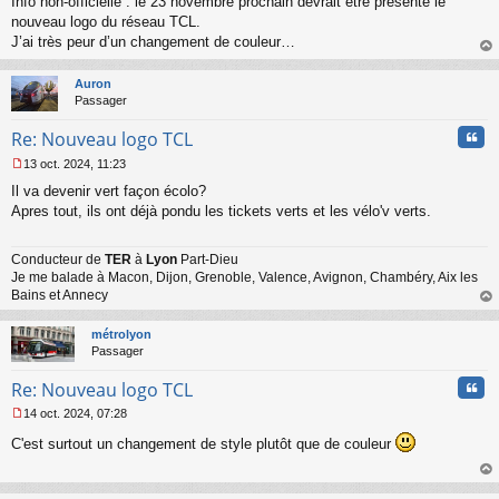
Info non-officielle : le 23 novembre prochain devrait être présenté le
e
s
nouveau logo du réseau TCL.
s
J’ai très peur d’un changement de couleur…
a
au
g
t
Auron
e
Passager
n
o
Cita
Re: Nouveau logo TCL
n
l
13 oct. 2024, 11:23
u
M
Il va devenir vert façon écolo?
e
s
Apres tout, ils ont déjà pondu les tickets verts et les vélo'v verts.
s
a
Conducteur de
TER
à
Lyon
Part-Dieu
g
Je me balade à Macon, Dijon, Grenoble, Valence, Avignon, Chambéry, Aix les
e
n
Bains et Annecy
o
au
n
t
métrolyon
l
Passager
u
Cita
Re: Nouveau logo TCL
14 oct. 2024, 07:28
M
C'est surtout un changement de style plutôt que de couleur
e
s
s
au
a