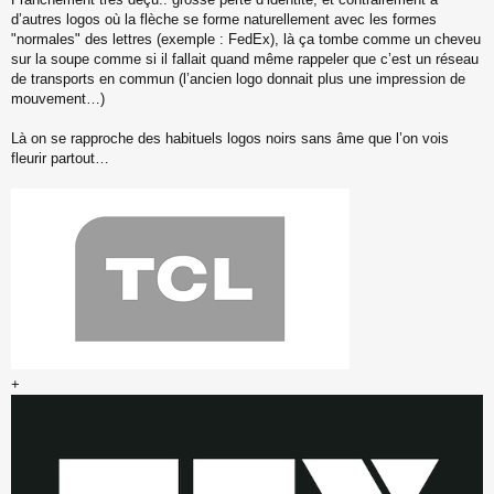
e
s
d’autres logos où la flèche se forme naturellement avec les formes
s
"normales" des lettres (exemple : FedEx), là ça tombe comme un cheveu
a
sur la soupe comme si il fallait quand même rappeler que c’est un réseau
g
de transports en commun (l’ancien logo donnait plus une impression de
e
mouvement…)
n
o
n
Là on se rapproche des habituels logos noirs sans âme que l’on vois
l
fleurir partout…
u
+