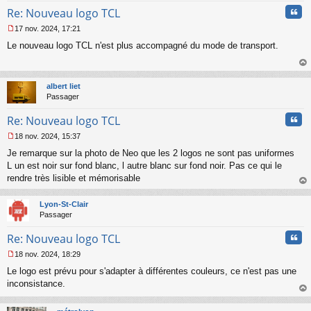
Cita
Re: Nouveau logo TCL
17 nov. 2024, 17:21
M
Le nouveau logo TCL n'est plus accompagné du mode de transport.
e
s
s
au
a
t
albert liet
g
Passager
e
n
Cita
Re: Nouveau logo TCL
o
n
18 nov. 2024, 15:37
l
M
u
Je remarque sur la photo de Neo que les 2 logos ne sont pas uniformes
e
s
L un est noir sur fond blanc, l autre blanc sur fond noir. Pas ce qui le
s
rendre très lisible et mémorisable
a
au
g
t
Lyon-St-Clair
e
Passager
n
o
Cita
Re: Nouveau logo TCL
n
l
18 nov. 2024, 18:29
u
M
Le logo est prévu pour s'adapter à différentes couleurs, ce n'est pas une
e
s
inconsistance.
s
au
a
t