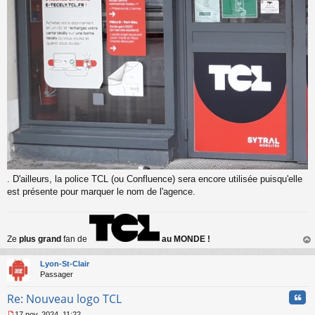
. D'ailleurs, la police TCL (ou Confluence) sera encore utilisée puisqu'elle
est présente pour marquer le nom de l'agence.
Ze
plus grand
fan de
au MONDE !
au
t
Lyon-St-Clair
Passager
Cita
Re: Nouveau logo TCL
17 nov. 2024, 11:22