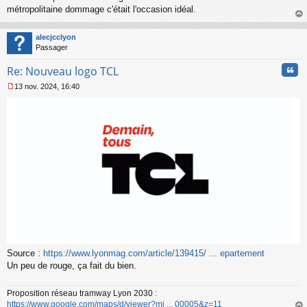
s
métropolitaine dommage c'était l'occasion idéal.
s
au
a
t
alecjcclyon
g
Passager
e
n
Cita
Re: Nouveau logo TCL
o
n
13 nov. 2024, 16:40
l
M
u
e
s
s
a
g
e
n
o
n
l
u
Source :
https://www.lyonmag.com/article/139415/ ... epartement
Un peu de rouge, ça fait du bien.
Proposition réseau tramway Lyon 2030 :
https://www.google.com/maps/d/viewer?mi ... 00005&z=11