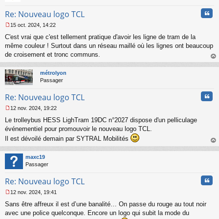
Cita
Re: Nouveau logo TCL
15 oct. 2024, 14:22
M
C'est vrai que c'est tellement pratique d'avoir les ligne de tram de la
e
s
même couleur ! Surtout dans un réseau maillé où les lignes ont beaucoup
s
de croisement et tronc communs.
a
au
g
t
métrolyon
e
Passager
n
o
Cita
Re: Nouveau logo TCL
n
l
12 nov. 2024, 19:22
u
M
Le trolleybus HESS LighTram 19DC n°2027 dispose d'un pelliculage
e
s
événementiel pour promouvoir le nouveau logo TCL.
s
Il est dévoilé demain par SYTRAL Mobilités
a
au
g
t
maxc19
e
Passager
n
o
Cita
Re: Nouveau logo TCL
n
l
12 nov. 2024, 19:41
u
M
Sans être affreux il est d’une banalité… On passe du rouge au tout noir
e
s
avec une police quelconque. Encore un logo qui subit la mode du