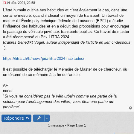
14 déc. 2024, 22:58
M
L’être humain cultive ses habitudes et c’est également le cas, dans une
e
s
certaine mesure, quand il choisit un moyen de transport. Un travail de
s
master à l’École polytechnique fédérale de Lausanne (EPFL) a étudié
a
l’influence des habitudes et en a déduit des propositions pour encourager
g
le passage du véhicule privé aux transports publics. Ce travail de master
e
a été récompensé du Prix LITRA 2024.
n
o
(
d'après Benedikt Vogel, auteur indépendant de l'article en lien ci-dessous
n
:
)
l
u
https://litra.ch/fr/news/prix-litra-2024-habitudes/
Il est possible de télécharger le Mémoire de Master de ce chercheur, ou
un résumé de ce mémoire à la fin de l'article
A+
nanar
"
Si vous ne considérez pas le vélo urbain comme une partie de la
solution pour l'aménagement des villes, vous êtes une partie du
problème
"
au
Répondre
t
1 message • Page
1
sur
1