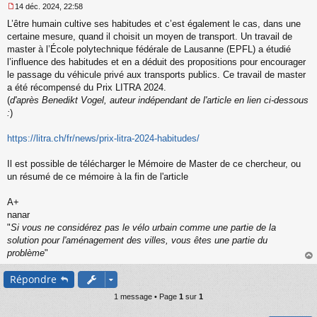
14 déc. 2024, 22:58
M
L’être humain cultive ses habitudes et c’est également le cas, dans une
e
s
certaine mesure, quand il choisit un moyen de transport. Un travail de
s
master à l’École polytechnique fédérale de Lausanne (EPFL) a étudié
a
l’influence des habitudes et en a déduit des propositions pour encourager
g
le passage du véhicule privé aux transports publics. Ce travail de master
e
a été récompensé du Prix LITRA 2024.
n
o
(
d'après Benedikt Vogel, auteur indépendant de l'article en lien ci-dessous
n
:
)
l
u
https://litra.ch/fr/news/prix-litra-2024-habitudes/
Il est possible de télécharger le Mémoire de Master de ce chercheur, ou
un résumé de ce mémoire à la fin de l'article
A+
nanar
"
Si vous ne considérez pas le vélo urbain comme une partie de la
solution pour l'aménagement des villes, vous êtes une partie du
problème
"
au
Répondre
t
1 message • Page
1
sur
1