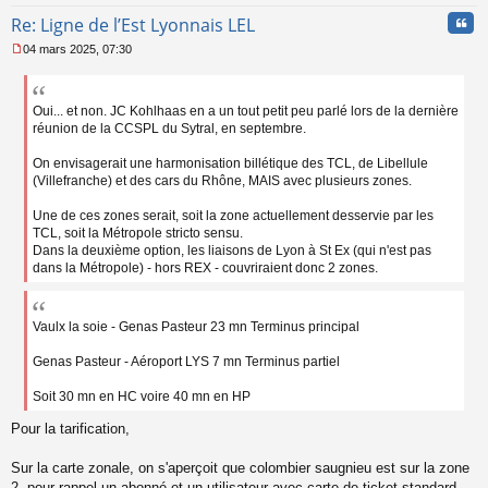
u
Cita
Re: Ligne de l’Est Lyonnais LEL
04 mars 2025, 07:30
M
e
s
s
Oui... et non. JC Kohlhaas en a un tout petit peu parlé lors de la dernière
a
réunion de la CCSPL du Sytral, en septembre.
g
e
On envisagerait une harmonisation billétique des TCL, de Libellule
n
(Villefranche) et des cars du Rhône, MAIS avec plusieurs zones.
o
n
Une de ces zones serait, soit la zone actuellement desservie par les
l
TCL, soit la Métropole stricto sensu.
u
Dans la deuxième option, les liaisons de Lyon à St Ex (qui n'est pas
dans la Métropole) - hors REX - couvriraient donc 2 zones.
Vaulx la soie - Genas Pasteur 23 mn Terminus principal
Genas Pasteur - Aéroport LYS 7 mn Terminus partiel
Soit 30 mn en HC voire 40 mn en HP
Pour la tarification,
Sur la carte zonale, on s'aperçoit que colombier saugnieu est sur la zone
2, pour rappel un abonné et un utilisateur avec carte de ticket standard