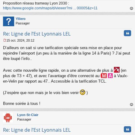
n
Proposition réseau tramway Lyon 2030 :
o
https://www.google.com/maps/d/viewer?mi ... 00005&z=11
n
au
l
t
Ylliero
u
Passager
Cita
Re: Ligne de l’Est Lyonnais LEL
15 oct. 2024, 20:12
M
D’ailleurs on sait si une tarification spéciale sera mise en place pour
e
s
rejoindre l’aéroport (un peu à la manière de la ligne 14 à Paris) ? J’ai peut
s
être loupé l’info..
a
g
Avec cette nouvelle ligne rapide, on a une alternative de plus à
(en
e
n
plus de T3 + 47), et avec l’avantage d’être connecté au
à Vaulx-
o
en-Velin par rapport au 47.. Accessible à la tarification TCL.
n
l
(J’espère que non mais je le vois bien venir
)
u
Bonne soirée à tous !
au
t
Lyon-St-Clair
Passager
Cita
Re: Ligne de l’Est Lyonnais LEL