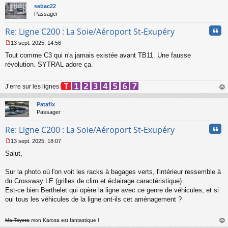
n
t
sebac22
l
Passager
u
Cita
Re: Ligne C200 : La Soie/Aéroport St-Exupéry
13 sept. 2025, 14:56
M
Tout comme C3 qui n'a jamais existée avant TB11. Une fausse
e
s
révolution. SYTRAL adore ça.
s
a
J’erre sur les lignes
g
e
au
n
t
Patafix
o
Passager
n
l
Cita
Re: Ligne C200 : La Soie/Aéroport St-Exupéry
u
13 sept. 2025, 18:07
M
Salut,
e
s
s
Sur la photo où l'on voit les racks à bagages verts, l'intérieur ressemble à
a
du Crossway LE (grilles de clim et éclairage caractéristique).
g
Est-ce bien Berthelet qui opère la ligne avec ce genre de véhicules, et si
e
oui tous les véhicules de la ligne ont-ils cet aménagement ?
n
o
n
Ma Toyota
mon Karosa est fantastique !
l
au