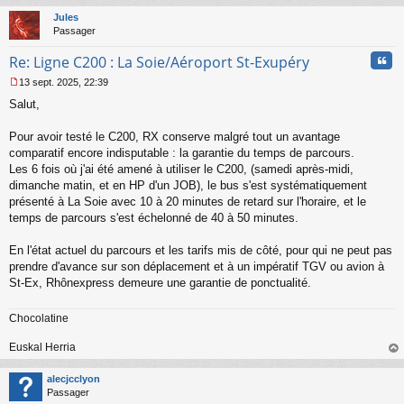
u
t
Jules
Passager
Cita
Re: Ligne C200 : La Soie/Aéroport St-Exupéry
13 sept. 2025, 22:39
M
Salut,
e
s
s
Pour avoir testé le C200, RX conserve malgré tout un avantage
a
comparatif encore indisputable : la garantie du temps de parcours.
g
Les 6 fois où j'ai été amené à utiliser le C200, (samedi après-midi,
e
dimanche matin, et en HP d'un JOB), le bus s'est systématiquement
n
o
présenté à La Soie avec 10 à 20 minutes de retard sur l'horaire, et le
n
temps de parcours s'est échelonné de 40 à 50 minutes.
l
u
En l'état actuel du parcours et les tarifs mis de côté, pour qui ne peut pas
prendre d'avance sur son déplacement et à un impératif TGV ou avion à
St-Ex, Rhônexpress demeure une garantie de ponctualité.
Chocolatine
Euskal Herria
au
t
alecjcclyon
Passager