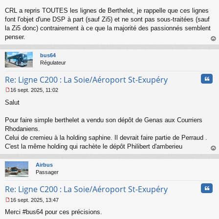
s
s
CRL a repris TOUTES les lignes de Berthelet, je rappelle que ces lignes
a
font l'objet d'une DSP à part (sauf Zi5) et ne sont pas sous-traitées (sauf
g
la Zi5 donc) contrairement à ce que la majorité des passionnés semblent
e
penser.
n
o
au
n
t
bus64
l
Régulateur
u
Cita
Re: Ligne C200 : La Soie/Aéroport St-Exupéry
16 sept. 2025, 11:02
M
Salut
e
s
s
Pour faire simple berthelet a vendu son dépôt de Genas aux Courriers
a
Rhodaniens.
g
Celui de cremieu à la holding saphine. Il devrait faire partie de Perraud .
e
C'est la même holding qui rachète le dépôt Philibert d'amberieu
n
o
au
n
t
Airbus
l
Passager
u
Cita
Re: Ligne C200 : La Soie/Aéroport St-Exupéry
16 sept. 2025, 13:47
M
Merci #bus64 pour ces précisions.
e