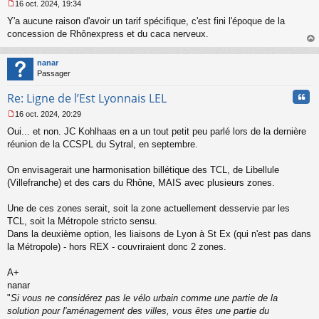
16 oct. 2024, 19:34
M
Y'a aucune raison d'avoir un tarif spécifique, c'est fini l'époque de la
e
s
concession de Rhônexpress et du caca nerveux.
s
au
a
t
nanar
g
Passager
e
n
Cita
Re: Ligne de l’Est Lyonnais LEL
o
n
16 oct. 2024, 20:29
l
M
u
Oui... et non. JC Kohlhaas en a un tout petit peu parlé lors de la dernière
e
s
réunion de la CCSPL du Sytral, en septembre.
s
a
On envisagerait une harmonisation billétique des TCL, de Libellule
g
(Villefranche) et des cars du Rhône, MAIS avec plusieurs zones.
e
n
o
Une de ces zones serait, soit la zone actuellement desservie par les
n
TCL, soit la Métropole stricto sensu.
l
Dans la deuxième option, les liaisons de Lyon à St Ex (qui n'est pas dans
u
la Métropole) - hors REX - couvriraient donc 2 zones.
A+
nanar
"
Si vous ne considérez pas le vélo urbain comme une partie de la
solution pour l'aménagement des villes, vous êtes une partie du