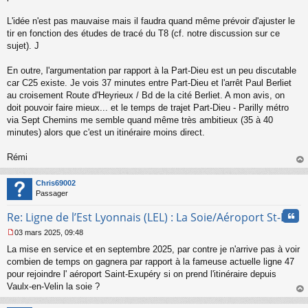
n
o
L'idée n'est pas mauvaise mais il faudra quand même prévoir d'ajuster le
n
tir en fonction des études de tracé du T8 (cf. notre discussion sur ce
l
sujet). J
u
En outre, l'argumentation par rapport à la Part-Dieu est un peu discutable
car C25 existe. Je vois 37 minutes entre Part-Dieu et l'arrêt Paul Berliet
au croisement Route d'Heyrieux / Bd de la cité Berliet. A mon avis, on
doit pouvoir faire mieux... et le temps de trajet Part-Dieu - Parilly métro
via Sept Chemins me semble quand même très ambitieux (35 à 40
minutes) alors que c'est un itinéraire moins direct.
Rémi
au
t
Chris69002
Passager
Cita
Re: Ligne de l’Est Lyonnais (LEL) : La Soie/Aéroport St-Ex
03 mars 2025, 09:48
M
La mise en service et en septembre 2025, par contre je n'arrive pas à voir
e
s
combien de temps on gagnera par rapport à la fameuse actuelle ligne 47
s
pour rejoindre l' aéroport Saint-Exupéry si on prend l'itinéraire depuis
a
Vaulx-en-Velin la soie ?
g
au
e