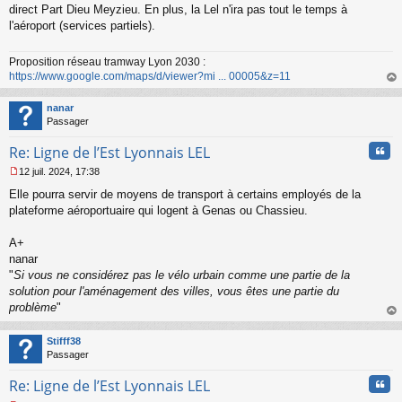
s
direct Part Dieu Meyzieu. En plus, la Lel n'ira pas tout le temps à
s
l'aéroport (services partiels).
a
g
Proposition réseau tramway Lyon 2030 :
e
https://www.google.com/maps/d/viewer?mi ... 00005&z=11
n
o
au
n
t
nanar
l
Passager
u
Cita
Re: Ligne de l’Est Lyonnais LEL
12 juil. 2024, 17:38
M
Elle pourra servir de moyens de transport à certains employés de la
e
s
plateforme aéroportuaire qui logent à Genas ou Chassieu.
s
a
A+
g
nanar
e
"
Si vous ne considérez pas le vélo urbain comme une partie de la
n
o
solution pour l'aménagement des villes, vous êtes une partie du
n
problème
"
l
au
u
t
Stifff38
Passager
Cita
Re: Ligne de l’Est Lyonnais LEL