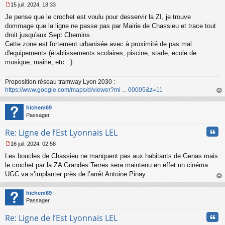
15 juil. 2024, 18:33
M
Je pense que le crochet est voulu pour desservir la ZI, je trouve
e
s
dommage que la ligne ne passe pas par Mairie de Chassieu et trace tout
s
droit jusqu'aux Sept Chemins.
a
Cette zone est fortement urbanisée avec à proximité de pas mal
g
d'equipements (établissements scolaires, piscine, stade, ecole de
e
musique, mairie, etc...).
n
o
n
Proposition réseau tramway Lyon 2030 :
l
https://www.google.com/maps/d/viewer?mi ... 00005&z=11
u
au
t
hichem69
Passager
Cita
Re: Ligne de l’Est Lyonnais LEL
16 juil. 2024, 02:58
M
Les boucles de Chassieu ne manquent pas aux habitants de Genas mais
e
s
le crochet par la ZA Grandes Terres sera maintenu en effet un cinéma
s
UGC va s’implanter près de l’arrêt Antoine Pinay.
a
au
g
t
hichem69
e
Passager
n
o
Cita
Re: Ligne de l’Est Lyonnais LEL
n
l