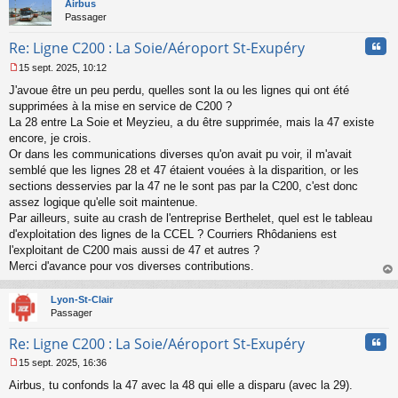
t
Airbus
g
Passager
e
n
Cita
Re: Ligne C200 : La Soie/Aéroport St-Exupéry
o
n
15 sept. 2025, 10:12
l
M
u
J'avoue être un peu perdu, quelles sont la ou les lignes qui ont été
e
s
supprimées à la mise en service de C200 ?
s
La 28 entre La Soie et Meyzieu, a du être supprimée, mais la 47 existe
a
encore, je crois.
g
Or dans les communications diverses qu'on avait pu voir, il m'avait
e
semblé que les lignes 28 et 47 étaient vouées à la disparition, or les
n
o
sections desservies par la 47 ne le sont pas par la C200, c'est donc
n
assez logique qu'elle soit maintenue.
l
Par ailleurs, suite au crash de l'entreprise Berthelet, quel est le tableau
u
d'exploitation des lignes de la CCEL ? Courriers Rhôdaniens est
l'exploitant de C200 mais aussi de 47 et autres ?
Merci d'avance pour vos diverses contributions.
au
t
Lyon-St-Clair
Passager
Cita
Re: Ligne C200 : La Soie/Aéroport St-Exupéry
15 sept. 2025, 16:36
M
Airbus, tu confonds la 47 avec la 48 qui elle a disparu (avec la 29).
e