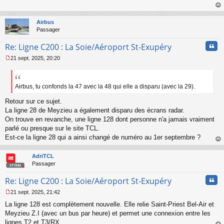
s
s
au
a
t
Airbus
g
Passager
e
n
Cita
Re: Ligne C200 : La Soie/Aéroport St-Exupéry
o
n
21 sept. 2025, 20:20
l
M
u
e
s
s
Airbus, tu confonds la 47 avec la 48 qui elle a disparu (avec la 29).
a
Retour sur ce sujet.
g
e
La ligne 28 de Meyzieu a également disparu des écrans radar.
n
On trouve en revanche, une ligne 128 dont personne n'a jamais vraiment
o
parlé ou presque sur le site TCL.
n
Est-ce la ligne 28 qui a ainsi changé de numéro au 1er septembre ?
l
u
au
t
AdriTCL
Passager
Cita
Re: Ligne C200 : La Soie/Aéroport St-Exupéry
21 sept. 2025, 21:42
M
La ligne 128 est complètement nouvelle. Elle relie Saint-Priest Bel-Air et
e
s
Meyzieu Z.I (avec un bus par heure) et permet une connexion entre les
s
lignes T2 et T3/RX.