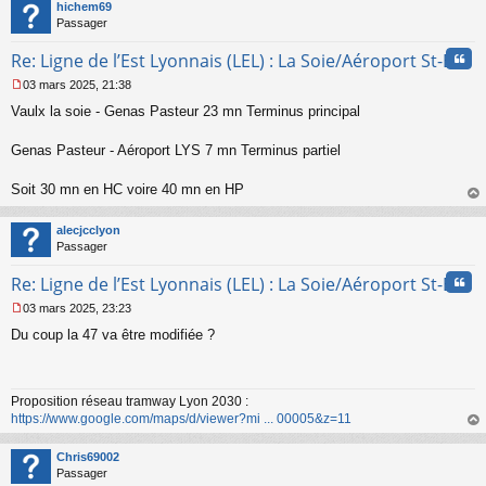
t
n
hichem69
o
Passager
n
Cita
l
Re: Ligne de l’Est Lyonnais (LEL) : La Soie/Aéroport St-Ex
u
03 mars 2025, 21:38
M
Vaulx la soie - Genas Pasteur 23 mn Terminus principal
e
s
s
Genas Pasteur - Aéroport LYS 7 mn Terminus partiel
a
g
Soit 30 mn en HC voire 40 mn en HP
e
au
n
t
o
alecjcclyon
n
Passager
l
u
Cita
Re: Ligne de l’Est Lyonnais (LEL) : La Soie/Aéroport St-Ex
03 mars 2025, 23:23
M
Du coup la 47 va être modifiée ?
e
s
s
a
Proposition réseau tramway Lyon 2030 :
g
https://www.google.com/maps/d/viewer?mi ... 00005&z=11
e
n
au
o
t
Chris69002
n
Passager
l