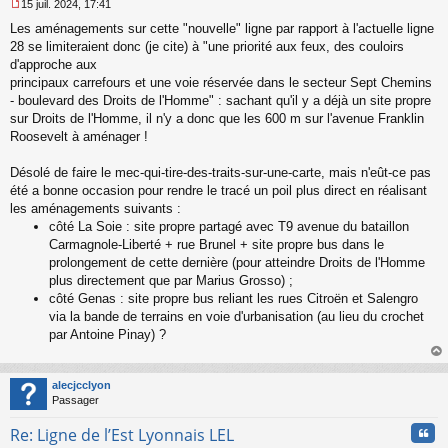
15 juil. 2024, 17:41
M
Les aménagements sur cette "nouvelle" ligne par rapport à l'actuelle ligne
e
s
28 se limiteraient donc (je cite) à "une priorité aux feux, des couloirs
s
d'approche aux
a
principaux carrefours et une voie réservée dans le secteur Sept Chemins
g
- boulevard des Droits de l'Homme" : sachant qu'il y a déjà un site propre
e
sur Droits de l'Homme, il n'y a donc que les 600 m sur l'avenue Franklin
n
o
Roosevelt à aménager !
n
l
Désolé de faire le mec-qui-tire-des-traits-sur-une-carte, mais n'eût-ce pas
u
été a bonne occasion pour rendre le tracé un poil plus direct en réalisant
les aménagements suivants :
côté La Soie : site propre partagé avec T9 avenue du bataillon
Carmagnole-Liberté + rue Brunel + site propre bus dans le
prolongement de cette dernière (pour atteindre Droits de l'Homme
plus directement que par Marius Grosso) ;
côté Genas : site propre bus reliant les rues Citroën et Salengro
via la bande de terrains en voie d'urbanisation (au lieu du crochet
par Antoine Pinay) ?
au
t
alecjcclyon
Passager
Cita
Re: Ligne de l’Est Lyonnais LEL