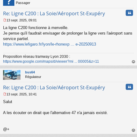
n
Passager
l
u
Cita
Re: Ligne C200 : La Soie/Aéroport St-Exupéry
13 sept. 2025, 09:01
M
La ligne C200 fonctionne à merveille.
e
s
Je pense qu'il faudrait envisager de prolonger la ligne vers l'aéroport sans
s
service partiel.
a
https://www.lefigaro.fr/lyon/le-rhonexp ... e-20250913
g
e
n
Proposition réseau tramway Lyon 2030 :
o
https://www.google.com/maps/d/viewer?mi ... 00005&z=11
n
au
l
t
bus64
u
Régulateur
Cita
Re: Ligne C200 : La Soie/Aéroport St-Exupéry
13 sept. 2025, 10:41
M
Salut
e
s
s
A les écouter on dirait que l'alternative 47 n'a jamais existé.
a
g
e
@+
n
o
au