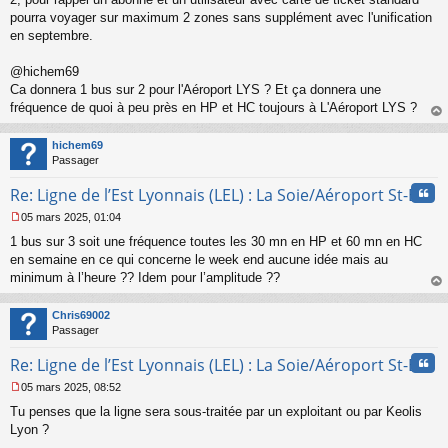
pourra voyager sur maximum 2 zones sans supplément avec l'unification
en septembre.
@hichem69
Ca donnera 1 bus sur 2 pour l'Aéroport LYS ? Et ça donnera une
fréquence de quoi à peu près en HP et HC toujours à L'Aéroport LYS ?
au
t
hichem69
Passager
Cita
Re: Ligne de l’Est Lyonnais (LEL) : La Soie/Aéroport St-Ex
05 mars 2025, 01:04
M
1 bus sur 3 soit une fréquence toutes les 30 mn en HP et 60 mn en HC
e
s
en semaine en ce qui concerne le week end aucune idée mais au
s
minimum à l’heure ?? Idem pour l’amplitude ??
a
au
g
t
Chris69002
e
Passager
n
o
Cita
Re: Ligne de l’Est Lyonnais (LEL) : La Soie/Aéroport St-Ex
n
l
05 mars 2025, 08:52
u
M
Tu penses que la ligne sera sous-traitée par un exploitant ou par Keolis
e
s
Lyon ?
s