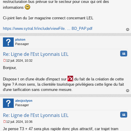
s
restructuration bus prévue sur le secteur pour ceux qui ont des
s
informations
a
g
Ci-joint lien du 1er magazine connect concernant LEL
e
n
o
https://www.sytral.fr/include/viewFile. ... BD_PAP.pdf
n
au
l
t
pluton
u
Passager
Cita
Re: Ligne de l’Est Lyonnais LEL
12 juil. 2024, 10:32
M
Bonjour,
e
s
s
Dispose t on d'une étude d'impact sur
du fait de la création de cette
a
ligne ? A mon sens, la clientèle touristique privilégiera cette ligne du fait
g
d'une tarification sans commune mesure.
e
n
au
o
t
alecjcclyon
n
Passager
l
u
Cita
Re: Ligne de l’Est Lyonnais LEL
12 juil. 2024, 10:36
M
Je pense T3 + 47 sera plus rapide donc plus attractif, car trajet tram
e