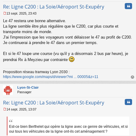
Cita
Re: Ligne C200 : La Soie/Aéroport St-Exupéry
13 sept. 2025, 23:43
M
Le 47 restera une bonne alternative.
e
s
La ligne semble être plus régulière que le C200, car plus courte et
s
transporte moins de monde.
a
J'ai l'impression que les voyageurs vont délaisser le 47 au profit de C200.
g
Je continuerai à prendre le 47 dans un premier temps.
e
n
o
Et si le 47 loupe une course (vu qu'il y a désormais 2 bus par heure), je
n
prendrai Rx à Meyzieu par contrainte
l
u
Proposition réseau tramway Lyon 2030 :
https://www.google.com/maps/d/viewer?mi ... 00005&z=11
au
t
Lyon-St-Clair
Passager
Cita
Re: Ligne C200 : La Soie/Aéroport St-Exupéry
14 sept. 2025, 13:07
M
e
s
s
Est-ce bien Berthelet qui opère la ligne avec ce genre de véhicules, et si
a
oui tous les véhicules de la ligne ont-ils cet aménagement ?
g