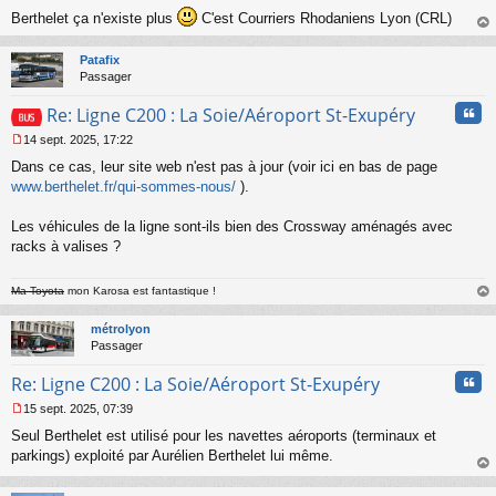
e
Berthelet ça n'existe plus
C'est Courriers Rhodaniens Lyon (CRL)
n
au
o
t
Patafix
n
Passager
l
u
Cita
Re: Ligne C200 : La Soie/Aéroport St-Exupéry
14 sept. 2025, 17:22
M
Dans ce cas, leur site web n'est pas à jour (voir ici en bas de page
e
s
www.berthelet.fr/qui-sommes-nous/
).
s
a
Les véhicules de la ligne sont-ils bien des Crossway aménagés avec
g
racks à valises ?
e
n
o
Ma Toyota
mon Karosa est fantastique !
n
au
l
t
métrolyon
u
Passager
Cita
Re: Ligne C200 : La Soie/Aéroport St-Exupéry
15 sept. 2025, 07:39
M
Seul Berthelet est utilisé pour les navettes aéroports (terminaux et
e
s
parkings) exploité par Aurélien Berthelet lui même.
s
au
a