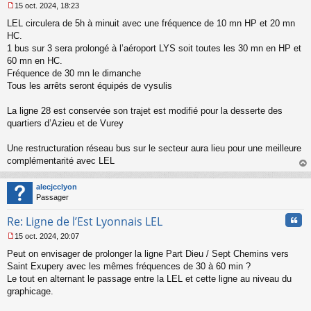
15 oct. 2024, 18:23
u
M
LEL circulera de 5h à minuit avec une fréquence de 10 mn HP et 20 mn
e
s
HC.
s
1 bus sur 3 sera prolongé à l’aéroport LYS soit toutes les 30 mn en HP et
a
60 mn en HC.
g
Fréquence de 30 mn le dimanche
e
Tous les arrêts seront équipés de vysulis
n
o
n
La ligne 28 est conservée son trajet est modifié pour la desserte des
l
quartiers d’Azieu et de Vurey
u
Une restructuration réseau bus sur le secteur aura lieu pour une meilleure
complémentarité avec LEL
au
t
alecjcclyon
Passager
Cita
Re: Ligne de l’Est Lyonnais LEL
15 oct. 2024, 20:07
M
Peut on envisager de prolonger la ligne Part Dieu / Sept Chemins vers
e
s
Saint Exupery avec les mêmes fréquences de 30 à 60 min ?
s
Le tout en alternant le passage entre la LEL et cette ligne au niveau du
a
graphicage.
g
e