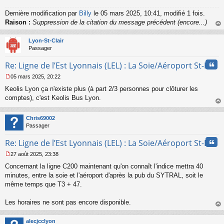
a
g
Dernière modification par
Billy
le 05 mars 2025, 10:41, modifié 1 fois.
e
Raison :
Suppression de la citation du message précédent (encore...)
n
au
o
t
Lyon-St-Clair
n
Passager
l
u
Cita
Re: Ligne de l’Est Lyonnais (LEL) : La Soie/Aéroport St-Ex
05 mars 2025, 20:22
M
Keolis Lyon ça n'existe plus (à part 2/3 personnes pour clôturer les
e
s
comptes), c'est Keolis Bus Lyon.
s
au
a
t
Chris69002
g
Passager
e
n
Cita
Re: Ligne de l’Est Lyonnais (LEL) : La Soie/Aéroport St-Ex
o
n
27 août 2025, 23:38
l
M
u
Concernant la ligne C200 maintenant qu'on connaît l'indice mettra 40
e
s
minutes, entre la soie et l'aéroport d'après la pub du SYTRAL, soit le
s
même temps que T3 + 47.
a
g
Les horaires ne sont pas encore disponible.
e
au
n
t
o
alecjcclyon