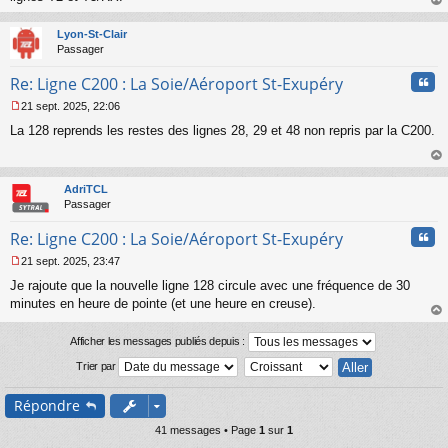
a
au
g
t
Lyon-St-Clair
e
Passager
n
o
Cita
Re: Ligne C200 : La Soie/Aéroport St-Exupéry
n
l
21 sept. 2025, 22:06
u
M
La 128 reprends les restes des lignes 28, 29 et 48 non repris par la C200.
e
s
s
au
a
t
AdriTCL
g
Passager
e
n
Cita
Re: Ligne C200 : La Soie/Aéroport St-Exupéry
o
n
21 sept. 2025, 23:47
l
M
u
Je rajoute que la nouvelle ligne 128 circule avec une fréquence de 30
e
s
minutes en heure de pointe (et une heure en creuse).
s
au
a
t
Afficher les messages publiés depuis :
g
e
Trier par
n
o
Répondre
n
l
41 messages • Page
1
sur
1
u