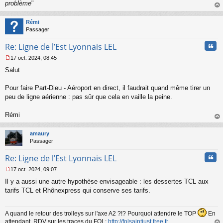
problème
"
au
t
Rémi
Passager
Cita
Re: Ligne de l’Est Lyonnais LEL
17 oct. 2024, 08:45
M
Salut
e
s
s
Pour faire Part-Dieu - Aéroport en direct, il faudrait quand même tirer un
a
peu de ligne aérienne : pas sûr que cela en vaille la peine.
g
e
Rémi
n
o
au
n
t
amaury
l
Passager
u
Cita
Re: Ligne de l’Est Lyonnais LEL
17 oct. 2024, 09:07
M
Il y a aussi une autre hypothèse envisageable : les dessertes TCL aux
e
s
tarifs TCL et Rhônexpress qui conserve ses tarifs.
s
a
g
A quand le retour des trolleys sur l'axe A2 ?!? Pourquoi attendre le TOP
En
e
attendant, RDV sur les traces du FOL:
http://folsaintjust.free.fr
.