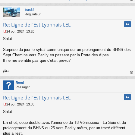
n
au
o
t
bus64
n
Régulateur
l
u
Cita
Re: Ligne de l’Est Lyonnais LEL
24 oct. 2024, 13:20
M
Salut
e
s
s
Surprise du jour le sytral communique sur un prolongement du BHNS des
a
Sept Chemins vers Parilly en passant par la Porte des Alpes.
g
Il ne me semble pas que c'était prévu?
e
n
o
@+
n
au
l
t
Rémi
u
Passager
Cita
Re: Ligne de l’Est Lyonnais LEL
24 oct. 2024, 13:35
M
Salut
e
s
s
En effet, coup double avec l'annonce du T8 Vénissieux - La Soie et du
a
prolongement du BHNS du 25 vers Parilly métro, par un tracé différent,
g
plus à l'est.
e