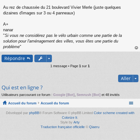
s
s
Au rez de chaussée du 21 boulevard Vivier Merle (juste quelques
a
dizaines d'images sur 3 ou 4 panneaux)
g
e
A+
n
o
nanar
n
"
Si vous ne considérez pas le vélo urbain comme une partie de la
l
solution pour l'aménagement des villes, vous êtes une partie du
u
problème
"
au
Répondre
t
1 message • Page
1
sur
1
Aller
Qui est en ligne ?
Utilisateurs parcourant ce forum :
Google [Bot]
,
Semrush [Bot]
et 48 invités
Accueil du forum
Accueil du forum
Développé par
phpBB
® Forum Software © phpBB Limited
Color scheme created with
Colorize It
.
Style by
Arty
Traduction française officielle
©
Qiaeru