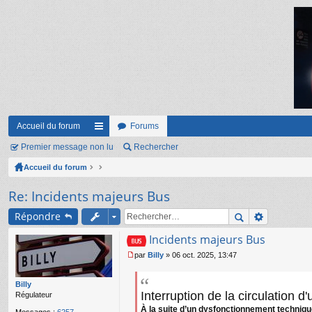
Accueil du forum
Forums
Premier message non lu
ac
Rechercher
Accueil du forum
co
ur
Re: Incidents majeurs Bus
ci
Répondre
s
Incidents majeurs Bus
par
Billy
»
06 oct. 2025, 13:47
M
e
s
Billy
Interruption de la circulation d
s
Régulateur
a
À la suite d’un dysfonctionnement techniqu