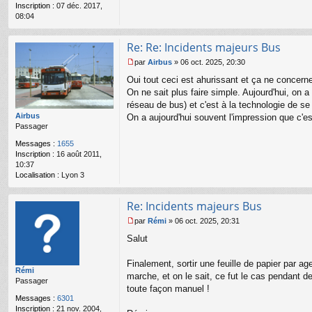
Inscription :
07 déc. 2017,
o
08:04
n
l
u
Re: Re: Incidents majeurs Bus
par
Airbus
»
06 oct. 2025, 20:30
M
Oui tout ceci est ahurissant et ça ne concern
e
s
On ne sait plus faire simple. Aujourd'hui, on 
s
réseau de bus) et c'est à la technologie de se fa
a
Airbus
On a aujourd'hui souvent l'impression que c'e
g
Passager
e
n
Messages :
1655
o
Inscription :
16 août 2011,
n
10:37
l
Localisation :
Lyon 3
u
Re: Incidents majeurs Bus
par
Rémi
»
06 oct. 2025, 20:31
M
Salut
e
s
s
Finalement, sortir une feuille de papier par ag
Rémi
a
marche, et on le sait, ce fut le cas pendant d
Passager
g
toute façon manuel !
e
Messages :
6301
n
Inscription :
21 nov. 2004,