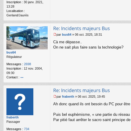
Inscription :
30 janv. 2021,
o
13:28
n
Localisation :
l
Gerland/Jaurès
u
Re: Incidents majeurs Bus
par
bus64
»
06 oct. 2025, 18:31
M
Cà me dépasse..
e
s
On ne sait plus faire sans la technologie?
s
bus64
a
Régulateur
g
Messages :
2698
e
Inscription :
12 nov. 2004,
n
09:30
o
Contact :
n
l
o
u
nt
Re: Incidents majeurs Bus
ac
te
par
fraberth
»
06 oct. 2025, 19:45
r
M
Ah donc quand ils ont besoin du PC pour être
b
e
u
s
s6
s
Puis bel euphémisme, « une partie du réseau 
fraberth
4
a
Par pitié faut arrêter le sacro saint principe d
Passager
g
e
Messages :
734
n