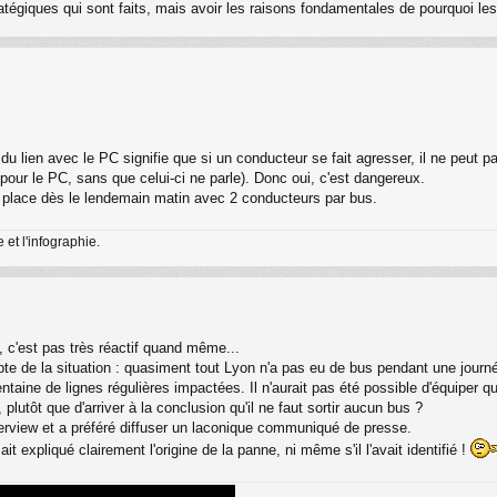
tratégiques qui sont faits, mais avoir les raisons fondamentales de pourquoi le
du lien avec le PC signifie que si un conducteur se fait agresser, il ne peut 
s pour le PC, sans que celui-ci ne parle). Donc oui, c'est dangereux.
en place dès le lendemain matin avec 2 conducteurs par bus.
et l'infographie.
, c'est pas très réactif quand même...
te de la situation : quasiment tout Lyon n'a pas eu de bus pendant une journ
entaine de lignes régulières impactées. Il n'aurait pas été possible d'équiper 
plutôt que d'arriver à la conclusion qu'il ne faut sortir aucun bus ?
erview et a préféré diffuser un laconique communiqué de presse.
ait expliqué clairement l'origine de la panne, ni même s'il l'avait identifié !