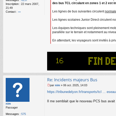
Messages :
6257
g
des bus TCL circulant en zones 1 et 2 est 
Inscription :
22 mars 2007,
e
21:49
n
Les lignes de bus suivantes circulent
normal
Contact :
o
o
n
Les lignes scolaires Junior Direct circulent 
nt
l
ac
u
te
Les équipes techniques sont pleinement mobili
r
parallèle sur le terrain et notamment au nive
Bi
lly
En attendant, les voyageurs sont invités à pri
Re: Incidents majeurs Bus
par
nim
»
06 oct. 2025, 14:03
M
https://tribunedelyon.fr/transports/tcl ... esea
e
s
s
Il me semblait que le nouveau PCS bus avait
nim
a
Passager
g
e
Messages :
575
n