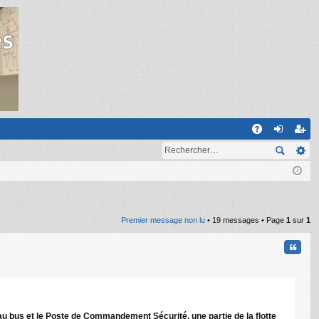
R
A
on
ns
Q
ne
cri
xi
pti
on
on
Premier message non lu
• 19 messages • Page
1
sur
1
Citati
au bus et le Poste de Commandement Sécurité, une partie de la flotte