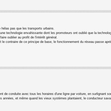
e hélas pas que les transports urbains.
a une technologie envahissante dont les promoteurs ont oublié que la technologi
ire oublier au profit de l'intérêt général.
st le contraire de ce principe de base, le fonctionnement du réseau passe aprè
ent de conduite avec tous les horaires d'une ligne par voiture, en surlignant s
es années, et même quand les vieux systèmes plantaient, le conducteur savait à 