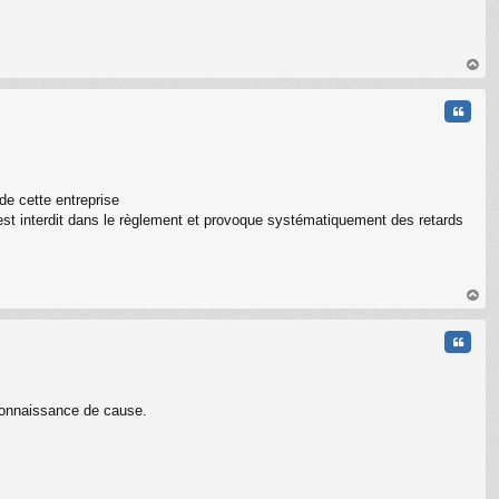
au
t
Citati
 de cette entreprise
’est interdit dans le règlement et provoque systématiquement des retards
au
t
Citati
 connaissance de cause.