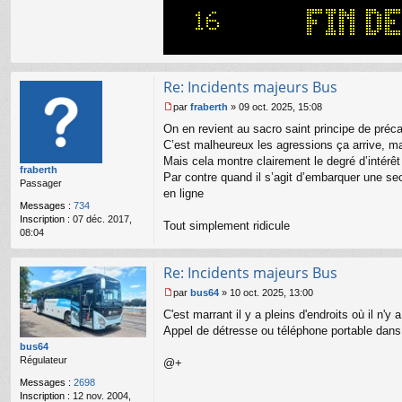
l
ac
u
te
r
Bi
lly
Re: Incidents majeurs Bus
par
fraberth
»
09 oct. 2025, 15:08
M
On en revient au sacro saint principe de préc
e
s
C’est malheureux les agressions ça arrive, m
s
Mais cela montre clairement le degré d’intérêt 
fraberth
a
Par contre quand il s’agit d’embarquer une se
Passager
g
en ligne
e
Messages :
734
n
Inscription :
07 déc. 2017,
o
Tout simplement ridicule
08:04
n
l
u
Re: Incidents majeurs Bus
par
bus64
»
10 oct. 2025, 13:00
M
C'est marrant il y a pleins d'endroits où il n'
e
s
Appel de détresse ou téléphone portable dans 
s
bus64
a
Régulateur
@+
g
Messages :
2698
e
Inscription :
12 nov. 2004,
n