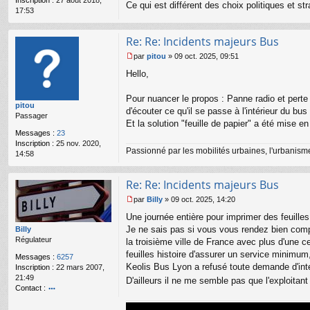
o
Ce qui est différent des choix politiques et s
17:53
n
l
u
Re: Re: Incidents majeurs Bus
par
pitou
»
09 oct. 2025, 09:51
M
Hello,
e
s
s
Pour nuancer le propos : Panne radio et perte 
pitou
a
d'écouter ce qu'il se passe à l'intérieur du bu
Passager
g
Et la solution "feuille de papier" a été mise 
e
Messages :
23
n
Inscription :
25 nov. 2020,
o
Passionné par les mobilités urbaines, l'urbanisme 
14:58
n
l
u
Re: Re: Incidents majeurs Bus
par
Billy
»
09 oct. 2025, 14:20
M
Une journée entière pour imprimer des feuilles
e
s
Je ne sais pas si vous vous rendez bien comp
Billy
s
Régulateur
la troisième ville de France avec plus d'une c
a
feuilles histoire d'assurer un service minimum, 
Messages :
6257
g
Keolis Bus Lyon a refusé toute demande d'int
Inscription :
22 mars 2007,
e
21:49
D'ailleurs il ne me semble pas que l'exploitant 
n
Contact :
o
o
n
nt