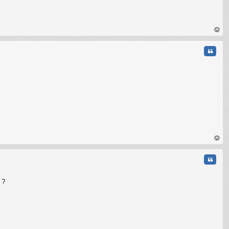
au
t
Citati
C
au
t
Citati
 ?