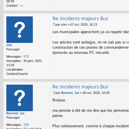
09:30
o
Contact :
n
l
o
u
nt
Re: Incidents majeurs Bus
ac
te
par
nim
»
07 oct. 2025, 16:13
r
M
Les municipales approchent ça va repartir dan
b
e
u
s
s6
s
Les articles sont ambigus, on ne sait pas si c
nim
4
a
construction de ces postes de commandement. J
Passager
g
éprouvés au nouveau PC sécurité.
e
Messages :
575
n
Inscription :
30 janv. 2021,
o
13:28
n
Localisation :
l
Gerland/Jaurès
u
Re: Incidents majeurs Bus
par
Benoist_1er
»
08 oct. 2025, 10:08
M
Bonjour,
e
s
s
ma pensée à été de me dire que les personn
Benoist_1er
a
panne.
Passager
g
e
Messages :
209
Plus sérieusement, comme à chaque incident (d'
n
Inscription :
27 août 2018,