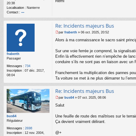
o
Rémi
20:38
n
Localisation :
Nanterre
l
Contact :
u
o
nt
Re: Incidents majeurs Bus
ac
te
par
fraberth
»
06 oct. 2025, 20:52
r
M
Alors à ma connaissance le sacro saint princ
R
e
é
s
m
s
Sur une voie ferrée je comprend, la signalisati
fraberth
i
a
Enfin là effectivement rien n’empêche de lanc
Passager
g
conduire s’ils ne sont pas en liaison avec un
e
Messages :
734
n
Inscription :
07 déc. 2017,
o
Franchement la multiplication des pannes pour
08:04
n
Ta voiture se met à ne plus démarrer tu l’emmè
l
u
Re: Incidents majeurs Bus
par
bus64
»
07 oct. 2025, 08:06
M
Salut
e
s
s
Une feuille de route des maîtrises sur le terra
bus64
a
Régulateur
Ça devient vraiment délirant.
g
Messages :
2698
e
@+
Inscription :
12 nov. 2004,
n