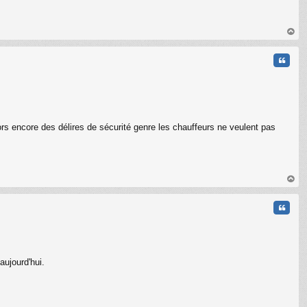
C
au
t
Citati
ors encore des délires de sécurité genre les chauffeurs ne veulent pas
au
t
Citati
aujourd'hui.