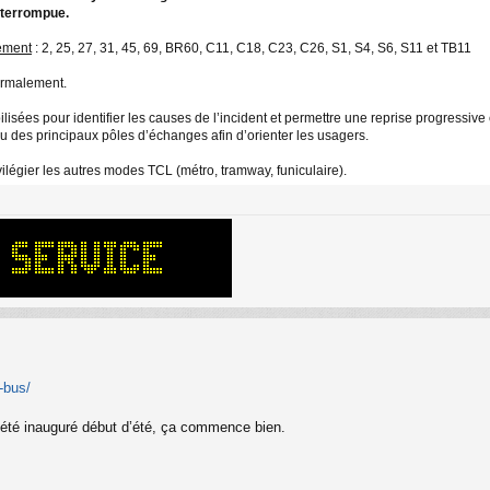
interrompue.
ement
: 2, 25, 27, 31, 45, 69, BR60, C11, C18, C23, C26, S1, S4, S6, S11 et TB11
normalement.
sées pour identifier les causes de l’incident et permettre une reprise progressive e
au des principaux pôles d’échanges afin d’orienter les usagers.
vilégier les autres modes TCL (métro, tramway, funiculaire).
u-bus/
 été inauguré début d’été, ça commence bien.