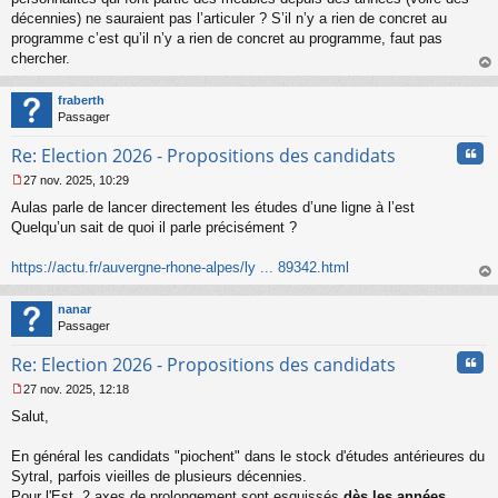
décennies) ne sauraient pas l’articuler ? S’il n’y a rien de concret au
programme c’est qu’il n’y a rien de concret au programme, faut pas
chercher.
au
t
fraberth
Passager
Cita
Re: Election 2026 - Propositions des candidats
27 nov. 2025, 10:29
M
Aulas parle de lancer directement les études d’une ligne à l’est
e
s
Quelqu’un sait de quoi il parle précisément ?
s
a
https://actu.fr/auvergne-rhone-alpes/ly ... 89342.html
g
au
e
t
n
nanar
o
Passager
n
Cita
l
Re: Election 2026 - Propositions des candidats
u
27 nov. 2025, 12:18
M
Salut,
e
s
s
En général les candidats "piochent" dans le stock d'études antérieures du
a
Sytral, parfois vieilles de plusieurs décennies.
g
Pour l'Est, 2 axes de prolongement sont esquissés
dès les années