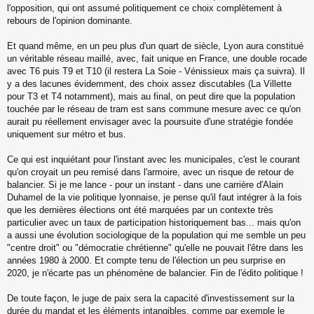
l'opposition, qui ont assumé politiquement ce choix complètement à
rebours de l'opinion dominante.
Et quand même, en un peu plus d'un quart de siècle, Lyon aura constitué
un véritable réseau maillé, avec, fait unique en France, une double rocade
avec T6 puis T9 et T10 (il restera La Soie - Vénissieux mais ça suivra). Il
y a des lacunes évidemment, des choix assez discutables (La Villette
pour T3 et T4 notamment), mais au final, on peut dire que la population
touchée par le réseau de tram est sans commune mesure avec ce qu'on
aurait pu réellement envisager avec la poursuite d'une stratégie fondée
uniquement sur métro et bus.
Ce qui est inquiétant pour l'instant avec les municipales, c'est le courant
qu'on croyait un peu remisé dans l'armoire, avec un risque de retour de
balancier. Si je me lance - pour un instant - dans une carrière d'Alain
Duhamel de la vie politique lyonnaise, je pense qu'il faut intégrer à la fois
que les dernières élections ont été marquées par un contexte très
particulier avec un taux de participation historiquement bas... mais qu'on
a aussi une évolution sociologique de la population qui me semble un peu
"centre droit" ou "démocratie chrétienne" qu'elle ne pouvait l'être dans les
années 1980 à 2000. Et compte tenu de l'élection un peu surprise en
2020, je n'écarte pas un phénomène de balancier. Fin de l'édito politique !
De toute façon, le juge de paix sera la capacité d'investissement sur la
durée du mandat et les éléments intangibles, comme par exemple le