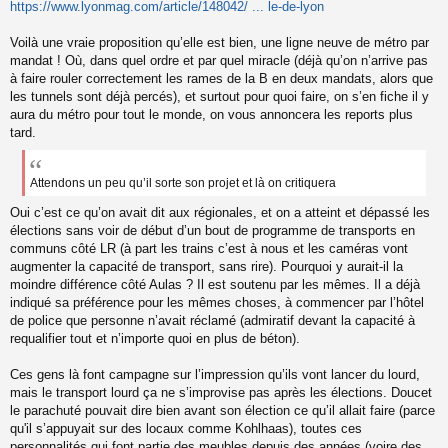
https://www.lyonmag.com/article/148042/ ... le-de-lyon
Voilà une vraie proposition qu’elle est bien, une ligne neuve de métro par
mandat ! Où, dans quel ordre et par quel miracle (déjà qu’on n’arrive pas
à faire rouler correctement les rames de la B en deux mandats, alors que
les tunnels sont déjà percés), et surtout pour quoi faire, on s’en fiche il y
aura du métro pour tout le monde, on vous annoncera les reports plus
tard.
Attendons un peu qu’il sorte son projet et là on critiquera
Oui c’est ce qu’on avait dit aux régionales, et on a atteint et dépassé les
élections sans voir de début d’un bout de programme de transports en
communs côté LR (à part les trains c’est à nous et les caméras vont
augmenter la capacité de transport, sans rire). Pourquoi y aurait-il la
moindre différence côté Aulas ? Il est soutenu par les mêmes. Il a déjà
indiqué sa préférence pour les mêmes choses, à commencer par l’hôtel
de police que personne n’avait réclamé (admiratif devant la capacité à
requalifier tout et n’importe quoi en plus de béton).
Ces gens là font campagne sur l’impression qu’ils vont lancer du lourd,
mais le transport lourd ça ne s’improvise pas après les élections. Doucet
le parachuté pouvait dire bien avant son élection ce qu’il allait faire (parce
qu'il s’appuyait sur des locaux comme Kohlhaas), toutes ces
personnalités qui font partie des meubles depuis des années (voire des