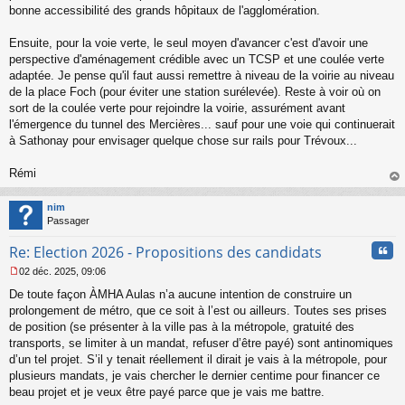
bonne accessibilité des grands hôpitaux de l'agglomération.
Ensuite, pour la voie verte, le seul moyen d'avancer c'est d'avoir une
perspective d'aménagement crédible avec un TCSP et une coulée verte
adaptée. Je pense qu'il faut aussi remettre à niveau de la voirie au niveau
de la place Foch (pour éviter une station surélevée). Reste à voir où on
sort de la coulée verte pour rejoindre la voirie, assurément avant
l'émergence du tunnel des Mercières... sauf pour une voie qui continuerait
à Sathonay pour envisager quelque chose sur rails pour Trévoux...
Rémi
au
t
nim
Passager
Cita
Re: Election 2026 - Propositions des candidats
02 déc. 2025, 09:06
M
De toute façon ÀMHA Aulas n’a aucune intention de construire un
e
s
prolongement de métro, que ce soit à l’est ou ailleurs. Toutes ses prises
s
de position (se présenter à la ville pas à la métropole, gratuité des
a
transports, se limiter à un mandat, refuser d’être payé) sont antinomiques
g
d’un tel projet. S’il y tenait réellement il dirait je vais à la métropole, pour
e
plusieurs mandats, je vais chercher le dernier centime pour financer ce
n
o
beau projet et je veux être payé parce que je vais me battre.
n