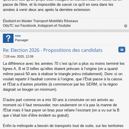
passe de l'être, et là impossible de savoir ce qu'il en sera dans les
années à venir deux ans après la dernière extension.
Étudiant en Master Transport Mobilités Réseaux
OdyTC sur Facebook, Instagram et Youtube
au
t
nim
Passager
Cita
Re: Election 2026 - Propositions des candidats
28 nov. 2025, 12:09
M
La différence avec les années 70 c’est qu’on a plus ou moins terminé les
e
s
lignes A, B et D telles qu’elles étaient prévues à l’origine (on a quand
s
même passé 50 ans à réaliser le triangle prévu initialement). Donc si on
a
voulait repartir il faudrait comme à l’origine, que l’État passe à la caisse
g
et l'État a d’autres priorités (à commencer par les SERM, si la région
e
daignait se bouger un minimum).
n
o
n
D’autre part comme on a mis 50 ans à construire on est arrivés au
l
moment où il faut renouveler, non seulement on n’a pas la manne de
u
l'État mais il faut payer un bras pour refaire l’existant (on a vu sur la B
que c’était loin d’être évident ou gratuit).
Enfin la métropole a besoin de transports tout de suite, sur les territoires