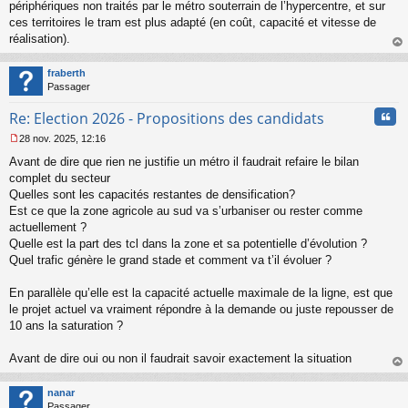
périphériques non traités par le métro souterrain de l’hypercentre, et sur
ces territoires le tram est plus adapté (en coût, capacité et vitesse de
réalisation).
au
t
fraberth
Passager
Cita
Re: Election 2026 - Propositions des candidats
28 nov. 2025, 12:16
M
Avant de dire que rien ne justifie un métro il faudrait refaire le bilan
e
s
complet du secteur
s
Quelles sont les capacités restantes de densification?
a
Est ce que la zone agricole au sud va s’urbaniser ou rester comme
g
actuellement ?
e
Quelle est la part des tcl dans la zone et sa potentielle d’évolution ?
n
o
Quel trafic génère le grand stade et comment va t’il évoluer ?
n
l
En parallèle qu’elle est la capacité actuelle maximale de la ligne, est que
u
le projet actuel va vraiment répondre à la demande ou juste repousser de
10 ans la saturation ?
Avant de dire oui ou non il faudrait savoir exactement la situation
au
t
nanar
Passager