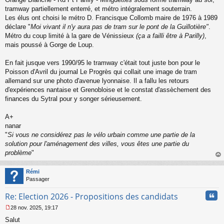
tramway partiellement enterré, et métro intégralement souterrain.
Les élus ont choisi le métro D. Francisque Collomb maire de 1976 à 1989
déclare "
Moi vivant il n'y aura pas de tram sur le pont de la Guillotière"
.
Métro du coup limité à la gare de Vénissieux
(ça a failli être à Parilly)
,
mais poussé à Gorge de Loup.
En fait jusque vers 1990/95 le tramway c'était tout juste bon pour le
Poisson d'Avril du journal Le Progrès qui collait une image de tram
allemand sur une photo d'avenue lyonnaise. Il a fallu les retours
d'expériences nantaise et Grenobloise et le constat d'assèchement des
finances du Sytral pour y songer sérieusement.
A+
nanar
"
Si vous ne considérez pas le vélo urbain comme une partie de la
solution pour l'aménagement des villes, vous êtes une partie du
problème
"
au
t
Rémi
Passager
Cita
Re: Election 2026 - Propositions des candidats
28 nov. 2025, 19:17
M
Salut
e