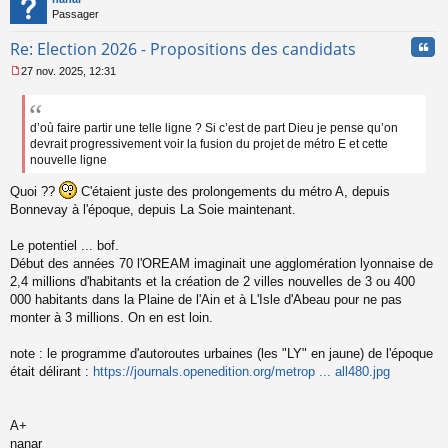
Passager
Cita
Re: Election 2026 - Propositions des candidats
27 nov. 2025, 12:31
M
e
s
s
d’où faire partir une telle ligne ? Si c’est de part Dieu je pense qu’on
a
devrait progressivement voir la fusion du projet de métro E et cette
g
nouvelle ligne
e
n
Quoi ??
C'étaient juste des prolongements du métro A, depuis
o
Bonnevay à l'époque, depuis La Soie maintenant.
n
l
Le potentiel ... bof.
u
Début des années 70 l'OREAM imaginait une agglomération lyonnaise de
2,4 millions d'habitants et la création de 2 villes nouvelles de 3 ou 400
000 habitants dans la Plaine de l'Ain et à L'Isle d'Abeau pour ne pas
monter à 3 millions. On en est loin.
note : le programme d'autoroutes urbaines (les "LY" en jaune) de l'époque
était délirant :
https://journals.openedition.org/metrop ... all480.jpg
A+
nanar