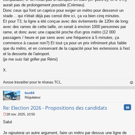
n
aurait pas de prolongement possible (Crémieu).
l
Donc ceux qui font un caprice pour exiger un métro pour desservir un
u
stade… qui n'était déjà pas censé être ici, ça va bien cinq minutes.
Et pour T3, la ligne a été conçue avec des évitements de 120m de long:
avec des rames de cette taille, on serait à environ 1000 personnes par
rame, et donc avec une capacité proche d'un gros métro (12 000
passagers / heure et par sens avec une fréquence à 5 minutes, ça
commence à causer non?) Et tout ça pour un prix infiniment plus faible
que du métro, et en conservant de la capacité pour les extensions à l'est
et la desserte de l'aéroport.
(je me suis fait griller par Rémi)
X.
Avoue travailler pour le réseau TCL.
au
t
bus64
Régulateur
Cita
Re: Election 2026 - Propositions des candidats
28 nov. 2025, 10:55
M
Salut
e
s
s
Je rajouterai un autre argument, faire un métro par dessus une ligne de