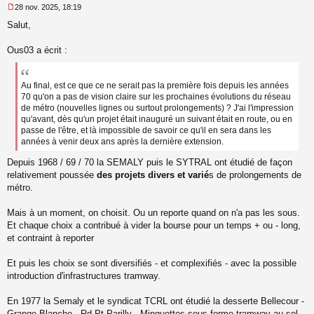
28 nov. 2025, 18:19
M
Salut,
e
s
s
Ous03 a écrit :
a
g
e
Au final, est ce que ce ne serait pas la première fois depuis les années
n
70 qu'on a pas de vision claire sur les prochaines évolutions du réseau
o
de métro (nouvelles lignes ou surtout prolongements) ? J'ai l'impression
n
qu'avant, dès qu'un projet était inauguré un suivant était en route, ou en
l
passe de l'être, et là impossible de savoir ce qu'il en sera dans les
u
années à venir deux ans après la dernière extension.
Depuis 1968 / 69 / 70 la SEMALY puis le SYTRAL ont étudié de façon
relativement poussée
des projets divers et varié
s de prolongements de
métro.
Mais à un moment, on choisit. Ou un reporte quand on n'a pas les sous.
Et chaque choix a contribué à vider la bourse pour un temps + ou - long,
et contraint à reporter
Et puis les choix se sont diversifiés - et complexifiés - avec la possible
introduction d'infrastructures tramway.
En 1977 la Semaly et le syndicat TCRL ont étudié la desserte Bellecour -
Grange Blanche - Rd Pt Parilly - Minguettes sous forme tramway au sol,