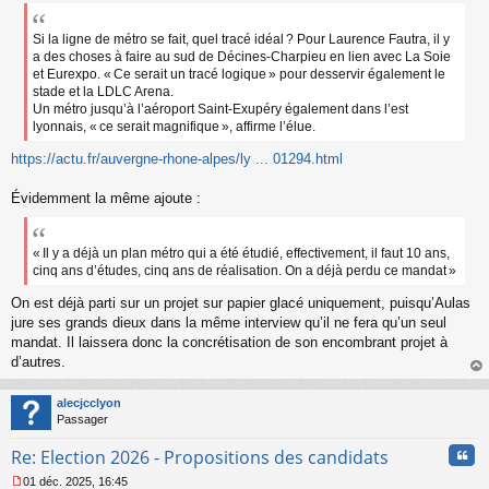
l
u
Si la ligne de métro se fait, quel tracé idéal ? Pour Laurence Fautra, il y
a des choses à faire au sud de Décines-Charpieu en lien avec La Soie
et Eurexpo. « Ce serait un tracé logique » pour desservir également le
stade et la LDLC Arena.
Un métro jusqu’à l’aéroport Saint-Exupéry également dans l’est
lyonnais, « ce serait magnifique », affirme l’élue.
https://actu.fr/auvergne-rhone-alpes/ly ... 01294.html
Évidemment la même ajoute :
« Il y a déjà un plan métro qui a été étudié, effectivement, il faut 10 ans,
cinq ans d’études, cinq ans de réalisation. On a déjà perdu ce mandat »
On est déjà parti sur un projet sur papier glacé uniquement, puisqu’Aulas
jure ses grands dieux dans la même interview qu’il ne fera qu’un seul
mandat. Il laissera donc la concrétisation de son encombrant projet à
d’autres.
au
t
alecjcclyon
Passager
Cita
Re: Election 2026 - Propositions des candidats
01 déc. 2025, 16:45