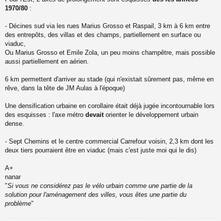
e
1970/80
:
n
o
n
- Décines sud via les rues Marius Grosso et Raspail, 3 km à 6 km entre
l
des entrepôts, des villas et des champs, partiellement en surface ou
u
viaduc,
Ou Marius Grosso et Emile Zola, un peu moins champêtre, mais possible
aussi partiellement en aérien.
6 km permettent d'arriver au stade (qui n'existait sûrement pas, même en
rêve, dans la tête de JM Aulas à l'époque)
Une densification urbaine en corollaire était déjà jugée incontournable lors
des esquisses : l'axe métro
devait
orienter le développement urbain
dense.
- Sept Chemins et le centre commercial Carrefour voisin, 2,3 km dont les
deux tiers pourraient être en viaduc (mais c'est juste moi qui le dis)
A+
nanar
"
Si vous ne considérez pas le vélo urbain comme une partie de la
solution pour l'aménagement des villes, vous êtes une partie du
problème
"