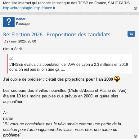
n
Mon site internet qui raconte l'historique des TCSP en France, SAUF PARIS :
l
http://chronologie-tcsp-france.fr
u
au
t
nanar
Passager
Cita
Re: Election 2026 - Propositions des candidats
27 nov. 2025, 20:00
M
nim a écrit :
e
s
s
a
L’INSEE évaluait la population de l'AAV de Lyon à 2,3 millions en 2019
g
donc on est pas si loin que ça, ....
e
n
J'ai oublié de préciser : c'était des projections
pour l'an 2000
o
n
Les secteurs des 2 villes nouvelles (L'Isle d'Abeau et Plaine de l'Ain)
l
étaient 10 fois moins peuplés que prévus en 2000, et guère plus
u
aujourd'hui.
A+
nanar
"
Si vous ne considérez pas le vélo urbain comme une partie de la
solution pour l'aménagement des villes, vous êtes une partie du
problème
"