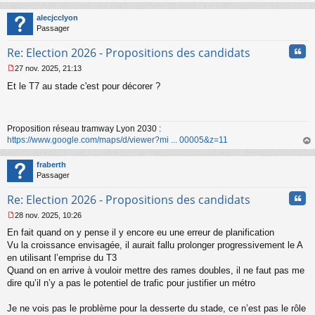
au
t
alecjcclyon
Passager
Cita
Re: Election 2026 - Propositions des candidats
27 nov. 2025, 21:13
M
Et le T7 au stade c'est pour décorer ?
e
s
s
a
Proposition réseau tramway Lyon 2030 :
g
https://www.google.com/maps/d/viewer?mi ... 00005&z=11
e
n
au
o
t
fraberth
n
Passager
l
u
Cita
Re: Election 2026 - Propositions des candidats
28 nov. 2025, 10:26
M
En fait quand on y pense il y encore eu une erreur de planification
e
s
Vu la croissance envisagée, il aurait fallu prolonger progressivement le A
s
en utilisant l’emprise du T3
a
Quand on en arrive à vouloir mettre des rames doubles, il ne faut pas me
g
dire qu’il n’y a pas le potentiel de trafic pour justifier un métro
e
n
o
Je ne vois pas le problème pour la desserte du stade, ce n’est pas le rôle