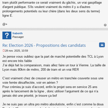
a
tram plutôt performante ce serait vraiment du gâchis, un vrai gaspillage
g
d'argent publique. S'ils veulent vraiment du métro il y a d'autres
e
prolongements potentiels ou leur chère (dans les deux sens du terme)
n
o
ligne E.
n
l
@+
u
au
t
fraberth
Passager
Cita
Re: Election 2026 - Propositions des candidats
28 nov. 2025, 10:59
M
Je pense vous oubliez que la part de marché potentielle des TCL à Lyon
e
s
est encore très faible
s
J’ai déjà fait la comparaison, mais allez faire un tour à Vienne. La taille de
a
Lyon mais 80km de métro, 200 de tram et un vrai RER
g
e
C’est vraiment chez de creuser un métro en tranchée couverte sous une
n
o
voie ferrée désaffectée, voir en aérien ?
n
Pour crémieu je suis d’accord, enfin le projet sera en service 25 ans
l
après le lancement de la ligne , donc utiliser l’argument de ce qui n’a
u
jamais été une priorité, je trouve ça bof
Je ne suis pas un ultra pro métro absolutiste, enfin c’est comme la doua