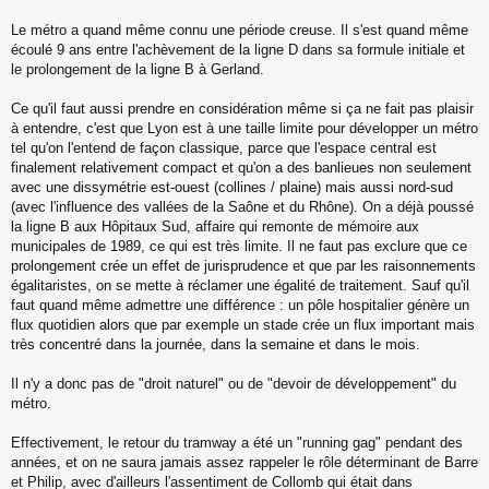
s
s
Le métro a quand même connu une période creuse. Il s'est quand même
a
écoulé 9 ans entre l'achèvement de la ligne D dans sa formule initiale et
g
le prolongement de la ligne B à Gerland.
e
n
o
Ce qu'il faut aussi prendre en considération même si ça ne fait pas plaisir
n
à entendre, c'est que Lyon est à une taille limite pour développer un métro
l
tel qu'on l'entend de façon classique, parce que l'espace central est
u
finalement relativement compact et qu'on a des banlieues non seulement
avec une dissymétrie est-ouest (collines / plaine) mais aussi nord-sud
(avec l'influence des vallées de la Saône et du Rhône). On a déjà poussé
la ligne B aux Hôpitaux Sud, affaire qui remonte de mémoire aux
municipales de 1989, ce qui est très limite. Il ne faut pas exclure que ce
prolongement crée un effet de jurisprudence et que par les raisonnements
égalitaristes, on se mette à réclamer une égalité de traitement. Sauf qu'il
faut quand même admettre une différence : un pôle hospitalier génère un
flux quotidien alors que par exemple un stade crée un flux important mais
très concentré dans la journée, dans la semaine et dans le mois.
Il n'y a donc pas de "droit naturel" ou de "devoir de développement" du
métro.
Effectivement, le retour du tramway a été un "running gag" pendant des
années, et on ne saura jamais assez rappeler le rôle déterminant de Barre
et Philip, avec d'ailleurs l'assentiment de Collomb qui était dans