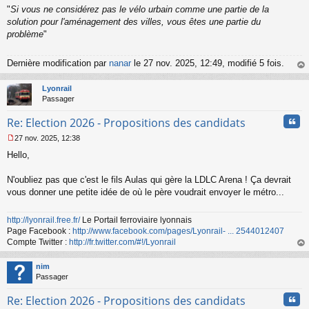
"
Si vous ne considérez pas le vélo urbain comme une partie de la
solution pour l'aménagement des villes, vous êtes une partie du
problème
"
Dernière modification par
nanar
le 27 nov. 2025, 12:49, modifié 5 fois.
au
t
Lyonrail
Passager
Cita
Re: Election 2026 - Propositions des candidats
27 nov. 2025, 12:38
M
Hello,
e
s
s
N'oubliez pas que c'est le fils Aulas qui gère la LDLC Arena ! Ça devrait
a
vous donner une petite idée de où le père voudrait envoyer le métro...
g
e
n
http://lyonrail.free.fr/
Le Portail ferroviaire lyonnais
o
Page Facebook :
http://www.facebook.com/pages/Lyonrail- ... 2544012407
n
Compte Twitter :
http://fr.twitter.com/#!/Lyonrail
l
au
u
t
nim
Passager
Cita
Re: Election 2026 - Propositions des candidats