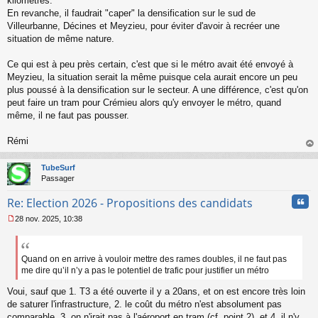
kilomètres.
En revanche, il faudrait "caper" la densification sur le sud de
Villeurbanne, Décines et Meyzieu, pour éviter d'avoir à recréer une
situation de même nature.
Ce qui est à peu près certain, c'est que si le métro avait été envoyé à
Meyzieu, la situation serait la même puisque cela aurait encore un peu
plus poussé à la densification sur le secteur. A une différence, c'est qu'on
peut faire un tram pour Crémieu alors qu'y envoyer le métro, quand
même, il ne faut pas pousser.
Rémi
au
t
TubeSurf
Passager
Cita
Re: Election 2026 - Propositions des candidats
28 nov. 2025, 10:38
M
e
s
s
Quand on en arrive à vouloir mettre des rames doubles, il ne faut pas
a
me dire qu’il n’y a pas le potentiel de trafic pour justifier un métro
g
e
Voui, sauf que 1. T3 a été ouverte il y a 20ans, et on est encore très loin
n
de saturer l'infrastructure, 2. le coût du métro n'est absolument pas
o
comparable, 3. on n'irait pas à l'aéroport en tram (cf. point 2), et 4. il n'y