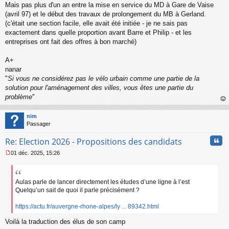
o
Mais pas plus d'un an entre la mise en service du MD à Gare de Vaise
n
(avril 97) et le début des travaux de prolongement du MB à Gerland.
l
(c'était une section facile, elle avait été initiée - je ne sais pas
u
exactement dans quelle proportion avant Barre et Philip - et les
entreprises ont fait des offres à bon marché)
A+
nanar
"
Si vous ne considérez pas le vélo urbain comme une partie de la
solution pour l'aménagement des villes, vous êtes une partie du
problème
"
au
t
nim
Passager
Cita
Re: Election 2026 - Propositions des candidats
01 déc. 2025, 15:26
M
e
s
s
Aulas parle de lancer directement les études d’une ligne à l’est
a
Quelqu’un sait de quoi il parle précisément ?
g
e
https://actu.fr/auvergne-rhone-alpes/ly ... 89342.html
n
o
Voilà la traduction des élus de son camp
n