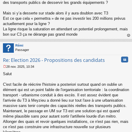
n
des transports publics de desservir les grands équipements ?
l
u
Mais si y’a desserte sur stade alors il y aura doublon avec T3
Est ce que cela « permettra » de ne pas investir les 200 millions prévus
actuellement pour la ligne ?
La ligne risque la saturation en attendant un potentiel prolongement, mais
bon sur C3 ça ne dérange pas grand monde
au
t
Rémi
Passager
Cita
Re: Election 2026 - Propositions des candidats
28 nov. 2025, 10:34
M
Salut
e
s
s
C'est facile de réécrire l'histoire a posteriori surtout quand on oublie un
a
élément qui est un point faible de l'organisation territoriale : la coordination
g
transport - urbanisme conduit à des excès. Il est assez évident que
e
l'arrivée du T3 à Meyzieu a donné lieu sur tout l'axe à une urbanisation
n
o
massive sans tenir compte des capacités réelles des transports publics.
n
Maintenant, le passage en UM sur T3 est une solution qui est quand
l
même plausible sans pour autant sortir l'artillerie lourde d'un métro.
u
Allonger des quais et revoir quelques installations, ce n'est pas rien, mais
ce n'est pas construire une infrastructure nouvelle sur plusieurs