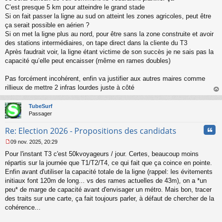
s
C’est presque 5 km pour atteindre le grand stade
s
Si on fait passer la ligne au sud on atteint les zones agricoles, peut être
a
ça serait possible en aérien ?
g
Si on met la ligne plus au nord, pour être sans la zone construite et avoir
e
des stations intermédiaires, on tape direct dans la cliente du T3
n
o
Après faudrait voir, la ligne étant victime de son succès je ne sais pas la
n
capacité qu’elle peut encaisser (même en rames doubles)
l
u
Pas forcément incohérent, enfin va justifier aux autres maires comme
rillieux de mettre 2 infras lourdes juste à côté
au
t
TubeSurf
Passager
Cita
Re: Election 2026 - Propositions des candidats
09 nov. 2025, 20:29
M
Pour l'instant T3 c'est 50kvoyageurs / jour. Certes, beaucoup moins
e
s
répartis sur la journée que T1/T2/T4, ce qui fait que ça coince en pointe.
s
Enfin avant d'utiliser la capacité totale de la ligne (rappel: les évitements
a
initiaux font 120m de long... vs des rames actuelles de 43m), on a *un
g
peu* de marge de capacité avant d'envisager un métro. Mais bon, tracer
e
des traits sur une carte, ça fait toujours parler, à défaut de chercher de la
n
o
cohérence...
n
l