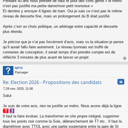
Pendant 40 ans nous prendre de haut et pour des cons genre « le métro
n’est pas justifié ma petite dame/mon petit monsieur «
Et derrière y envoyer 4 lignes de tram. Oui je sais ce n’est pas le même
niveau de desserte fine, mais un prolongement du B était justifié.
Après c’est un choix politique, un arbitrage entre capacité et desserte
plus étendu
Je précise que je n’ai pas forcément d’avis, mais vu la situation je pense
qu’il aurait fallu faire autrement. Le réseau lyonnais est truffé de
conneries de conception, il serait temps d’en prendre compte est de
réfléchir 3 minutes de plus avant de lancer un projet
au
t
NP73
Passager
Cita
Re: Election 2026 - Propositions des candidats
28 nov. 2025, 11:08
M
Salut
e
s
s
Je suis de votre avis, rien ne justifie un métro. Nous avons déjà la ligne
a
.
g
Il faut la faire évoluer. La transformer en site propre intégral, supprimer
e
tous les points noir comme la Soie, débranchement de T7 etc.. Il faut la
n
o
diamètriser avec TTOL avec une partie souterraine entre la gare de St