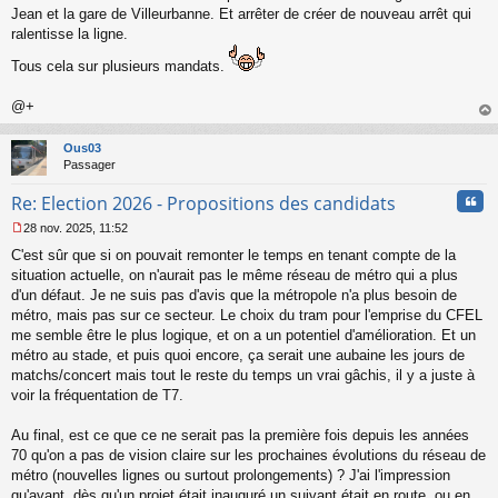
n
Jean et la gare de Villeurbanne. Et arrêter de créer de nouveau arrêt qui
l
ralentisse la ligne.
u
Tous cela sur plusieurs mandats.
@+
au
t
Ous03
Passager
Cita
Re: Election 2026 - Propositions des candidats
28 nov. 2025, 11:52
M
C'est sûr que si on pouvait remonter le temps en tenant compte de la
e
s
situation actuelle, on n'aurait pas le même réseau de métro qui a plus
s
d'un défaut. Je ne suis pas d'avis que la métropole n'a plus besoin de
a
métro, mais pas sur ce secteur. Le choix du tram pour l'emprise du CFEL
g
me semble être le plus logique, et on a un potentiel d'amélioration. Et un
e
métro au stade, et puis quoi encore, ça serait une aubaine les jours de
n
o
matchs/concert mais tout le reste du temps un vrai gâchis, il y a juste à
n
voir la fréquentation de T7.
l
u
Au final, est ce que ce ne serait pas la première fois depuis les années
70 qu'on a pas de vision claire sur les prochaines évolutions du réseau de
métro (nouvelles lignes ou surtout prolongements) ? J'ai l'impression
qu'avant, dès qu'un projet était inauguré un suivant était en route, ou en