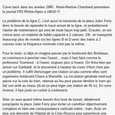
s
s
Come back dans les années 1980 : Marie-Martine Chambard présentera
a
le journal FR3 Rhône-Alpes à 19h20 !!!
g
e
Le problème de la ligne C, c'est aussi la traversée de la place Jules Ferry
n
o
donc le besoin de reprendre le tracé actuel de la ligne, et probablement
n
l'atelier de maintenance qui sera de toute façon trop petit. Ensuite, on est
l
coincé avec un matériel de faible capacité à 2 caisses. OK, on transporte
u
beaucoup plus de monde sur les lignes B et D avec des trains à 2
caisses mais la fréquence minimale n'est pas la même.
Pour le reste, si déjà on imagine passer par le boulevard des Brotteaux,
on commence à pencher vers l'ouest... mais il faut faire comme le
professeur Tournesol : à l'ouest, toujours plus à l'ouest. On finira bien par
arriver sur Garibaldi, et le pincement à hauteur du cours Vitton n'est pas
un problème. Il suffit d'envisager une station un peu comme elles sont
organisées boulevard Chave à Marseille. La circulation générale nord-sud
passe sur la voie du tram, retenue au feu pour passer derrière le tram qui
fait son arrêt au mieux (là où on peut loger une station de 45 m). En sens
inverse, il faut juste un couloir à contresens.
Mais on aura quand même besoin d'un bout de tunnel, idéalement
jusqu'après la place Jules Ferry pour éviter un carrefour objectivement
complexe et faire une correspondance verticale métro - tram. Avec en
plus une desserte de l'hôpital de la Croix-Rousse pour parachever une