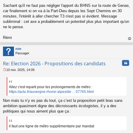
Sachant qu'il ne faut pas négliger l'apport du BHNS sur la route de Genas,
car finalement si on va à la Part-Dieu depuis les Sept Chemins en 30
minutes, l'intérêt à aller chercher T3 n'est pas si évident. Message
subliminal : cet axe a probablement un potentiel plus plus important qu'on
ne le pense.
Rémi
au
t
nim
Passager
Cita
Re: Election 2026 - Propositions des candidats
10 nov. 2025, 14:09
M
e
s
s
Allez c'est reparti pour les prolongements de métro :
a
https://actu.fr/auvergne-rhone-alpes/de ... 07765.html
g
e
Non mais tu n’y es pas du tout, ça c’est la proposition petit bras sans
n
ambition quasiment digne des décroissants écologistes, il y a des
o
politiques qui nous aiment plus que ça :
n
l
u
il faut une ligne de métro supplémentaire par mandat