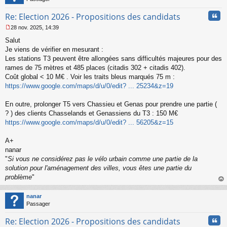
Cita
Re: Election 2026 - Propositions des candidats
28 nov. 2025, 14:39
M
Salut
e
s
Je viens de vérifier en mesurant :
s
Les stations T3 peuvent être allongées sans difficultés majeures pour des
a
rames de 75 mètres et 485 places (citadis 302 + citadis 402).
g
Coût global < 10 M€ . Voir les traits bleus marqués 75 m :
e
https://www.google.com/maps/d/u/0/edit? ... 25234&z=19
n
o
n
En outre, prolonger T5 vers Chassieu et Genas pour prendre une partie (
l
? ) des clients Chasselands et Genassiens du T3 : 150 M€
u
https://www.google.com/maps/d/u/0/edit? ... 56205&z=15
A+
nanar
"
Si vous ne considérez pas le vélo urbain comme une partie de la
solution pour l'aménagement des villes, vous êtes une partie du
problème
"
au
t
nanar
Passager
Cita
Re: Election 2026 - Propositions des candidats