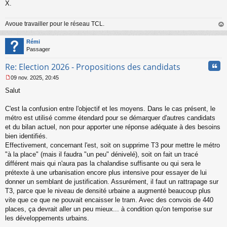
X.
u
Avoue travailler pour le réseau TCL.
au
t
Rémi
Passager
Cita
Re: Election 2026 - Propositions des candidats
09 nov. 2025, 20:45
M
Salut
e
s
s
C'est la confusion entre l'objectif et les moyens. Dans le cas présent, le
a
métro est utilisé comme étendard pour se démarquer d'autres candidats
g
et du bilan actuel, non pour apporter une réponse adéquate à des besoins
e
bien identifiés.
n
o
Effectivement, concernant l'est, soit on supprime T3 pour mettre le métro
n
"à la place" (mais il faudra "un peu" dénivelé), soit on fait un tracé
l
différent mais qui n'aura pas la chalandise suffisante ou qui sera le
u
prétexte à une urbanisation encore plus intensive pour essayer de lui
donner un semblant de justification. Assurément, il faut un rattrapage sur
T3, parce que le niveau de densité urbaine a augmenté beaucoup plus
vite que ce que ne pouvait encaisser le tram. Avec des convois de 440
places, ça devrait aller un peu mieux... à condition qu'on temporise sur
les développements urbains.