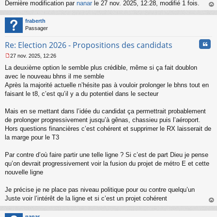
Dernière modification par
nanar
le 27 nov. 2025, 12:28, modifié 1 fois.
au
t
fraberth
Passager
Cita
Re: Election 2026 - Propositions des candidats
27 nov. 2025, 12:26
M
La deuxième option le semble plus crédible, même si ça fait doublon
e
s
avec le nouveau bhns il me semble
s
Après la majorité actuelle n’hésite pas à vouloir prolonger le bhns tout en
a
faisant le t8, c’est qu’il y a du potentiel dans le secteur
g
e
Mais en se mettant dans l’idée du candidat ça permettrait probablement
n
o
de prolonger progressivement jusqu’à gênas, chassieu puis l’aéroport.
n
Hors questions financières c’est cohérent et supprimer le RX laisserait de
l
la marge pour le T3
u
Par contre d’où faire partir une telle ligne ? Si c’est de part Dieu je pense
qu’on devrait progressivement voir la fusion du projet de métro E et cette
nouvelle ligne
Je précise je ne place pas niveau politique pour ou contre quelqu’un
Juste voir l’intérêt de la ligne et si c’est un projet cohérent
au
t
nanar