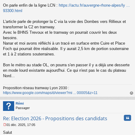
M
On parle enfin de la ligne LCN :
https://actu.fr/auvergne-rhone-alpes/ly ...
e
s
93300.html
s
a
L'article parle de prolonger la C via la voie des Dombes vers Rillieux et
g
transformer la C2 en tramway.
e
Avec le BHNS Trevoux et le tramway on pourrait couvrir les deux
n
o
besoins.
n
Nanar et moi avons réfléchi à un tracé en surface entre Cuire et Place
l
Foch qui pourrait être réalisable. Il y aurait 2,5 km de portion souterraine
u
et 1 à 2 stations souterraines.
Bon le métro au stade OL, on pourra s'en passer il y a déjà une desserte
en mode lourd existante aujourd'hui. Ce qui n'est pas le cas du plateau
Nord...
Proposition réseau tramway Lyon 2030 :
https://www.google.com/maps/d/viewer?mi ... 00005&z=11
au
t
Rémi
Passager
Cita
Re: Election 2026 - Propositions des candidats
01 déc. 2025, 17:05
M
Salut
e