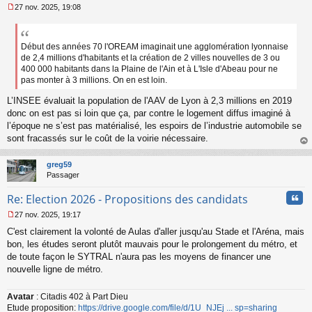
27 nov. 2025, 19:08
M
e
s
s
Début des années 70 l'OREAM imaginait une agglomération lyonnaise
a
de 2,4 millions d'habitants et la création de 2 villes nouvelles de 3 ou
g
400 000 habitants dans la Plaine de l'Ain et à L'Isle d'Abeau pour ne
e
pas monter à 3 millions. On en est loin.
n
o
L’INSEE évaluait la population de l'AAV de Lyon à 2,3 millions en 2019
n
donc on est pas si loin que ça, par contre le logement diffus imaginé à
l
l’époque ne s’est pas matérialisé, les espoirs de l’industrie automobile se
u
sont fracassés sur le coût de la voirie nécessaire.
au
t
greg59
Passager
Cita
Re: Election 2026 - Propositions des candidats
27 nov. 2025, 19:17
M
C'est clairement la volonté de Aulas d'aller jusqu'au Stade et l'Aréna, mais
e
s
bon, les études seront plutôt mauvais pour le prolongement du métro, et
s
de toute façon le SYTRAL n'aura pas les moyens de financer une
a
nouvelle ligne de métro.
g
e
n
Avatar
: Citadis 402 à Part Dieu
o
Etude proposition:
https://drive.google.com/file/d/1U_NJEj ... sp=sharing