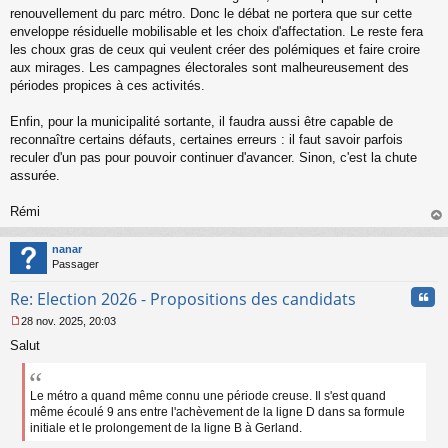
renouvellement du parc métro. Donc le débat ne portera que sur cette
enveloppe résiduelle mobilisable et les choix d'affectation. Le reste fera
les choux gras de ceux qui veulent créer des polémiques et faire croire
aux mirages. Les campagnes électorales sont malheureusement des
périodes propices à ces activités.
Enfin, pour la municipalité sortante, il faudra aussi être capable de
reconnaître certains défauts, certaines erreurs : il faut savoir parfois
reculer d'un pas pour pouvoir continuer d'avancer. Sinon, c'est la chute
assurée.
Rémi
au
t
nanar
Passager
Cita
Re: Election 2026 - Propositions des candidats
28 nov. 2025, 20:03
M
Salut
e
s
s
a
Le métro a quand même connu une période creuse. Il s'est quand
g
même écoulé 9 ans entre l'achèvement de la ligne D dans sa formule
e
initiale et le prolongement de la ligne B à Gerland.
n