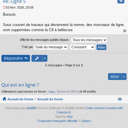
Cita
Re: Ligne 5
03 févr. 2026, 20:58
M
Bonsoir,
e
s
s
Sous couvert de travaux qui deviennent la norme, des morceaux de ligne
a
sont supprimées comme la C9 à bellecour.
g
au
e
t
Afficher les messages publiés depuis :
n
o
Trier par
n
l
Répondre
u
5 messages • Page
1
sur
1
Aller
Qui est en ligne ?
Utilisateurs parcourant ce forum :
rayy
,
Semrush [Bot]
et 46 invités
Accueil du forum
Accueil du forum
Développé par
phpBB
® Forum Software © phpBB Limited
Color scheme created with
Colorize It
.
Style by
Arty
Traduction française officielle
©
Qiaeru