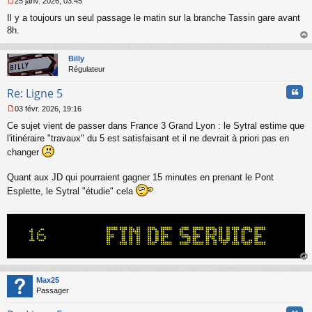
25 janv. 2026, 03:45
M
Il y a toujours un seul passage le matin sur la branche Tassin gare avant
e
s
8h.
s
au
a
t
Billy
g
Régulateur
e
n
Cita
Re: Ligne 5
o
n
03 févr. 2026, 19:16
l
M
u
Ce sujet vient de passer dans France 3 Grand Lyon : le Sytral estime que
e
s
l'itinéraire "travaux" du 5 est satisfaisant et il ne devrait à priori pas en
s
changer
a
g
Quant aux JD qui pourraient gagner 15 minutes en prenant le Pont
e
n
Esplette, le Sytral "étudie" cela
o
n
l
u
au
t
Max25
Passager