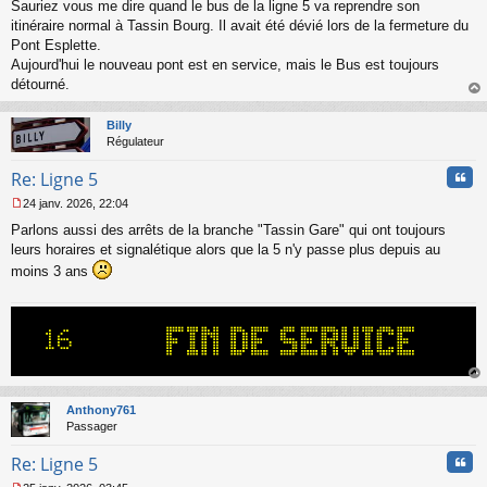
s
Sauriez vous me dire quand le bus de la ligne 5 va reprendre son
s
itinéraire normal à Tassin Bourg. Il avait été dévié lors de la fermeture du
a
Pont Esplette.
g
Aujourd'hui le nouveau pont est en service, mais le Bus est toujours
e
détourné.
n
o
au
n
t
Billy
l
Régulateur
u
Cita
Re: Ligne 5
24 janv. 2026, 22:04
M
Parlons aussi des arrêts de la branche "Tassin Gare" qui ont toujours
e
s
leurs horaires et signalétique alors que la 5 n'y passe plus depuis au
s
moins 3 ans
a
g
e
n
o
n
l
au
u
t
Anthony761
Passager
Cita
Re: Ligne 5