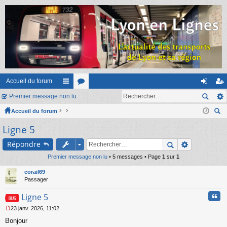
Accueil du forum
Premier message non lu
ac
or
on
ns
Accueil du forum
co
u
ne
cri
ec
Ligne 5
ur
m
xi
pti
her
ci
s
on
on
Répondre
ch
er
Premier message non lu
s
• 5 messages • Page
1
sur
1
corail69
Passager
Cita
Ligne 5
23 janv. 2026, 11:02
M
Bonjour
e