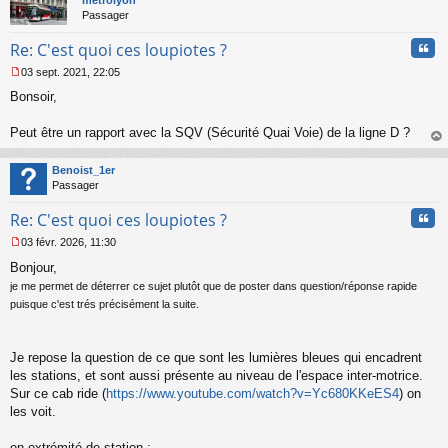
n
métrolyon
o
Passager
n
Cita
l
Re: C'est quoi ces loupiotes ?
u
03 sept. 2021, 22:05
M
Bonsoir,
e
s
s
Peut être un rapport avec la SQV (Sécurité Quai Voie) de la ligne D ?
a
au
g
t
Benoist_1er
e
Passager
n
o
Cita
Re: C'est quoi ces loupiotes ?
n
l
03 févr. 2026, 11:30
u
M
Bonjour,
e
s
je me permet de déterrer ce sujet plutôt que de poster dans question/réponse rapide
s
puisque c'est trés précisément la suite.
a
g
e
Je repose la question de ce que sont les lumières bleues qui encadrent
n
o
les stations, et sont aussi présente au niveau de l'espace inter-motrice.
n
Sur ce cab ride (
https://www.youtube.com/watch?v=Yc680KKeES4
) on
l
les voit.
u
en extrémité de station :