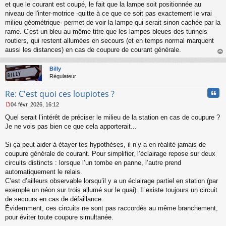
et que le courant est coupé, le fait que la lampe soit positionnée au
niveau de l'inter-motrice -quitte à ce que ce soit pas exactement le vrai
milieu géométrique- permet de voir la lampe qui serait sinon cachée par la
rame. C'est un bleu au même titre que les lampes bleues des tunnels
routiers, qui restent allumées en secours (et en temps normal marquent
aussi les distances) en cas de coupure de courant générale.
au
t
Billy
Régulateur
Cita
Re: C'est quoi ces loupiotes ?
04 févr. 2026, 16:12
M
Quel serait l’intérêt de préciser le milieu de la station en cas de coupure ?
e
s
Je ne vois pas bien ce que cela apporterait...
s
a
Si ça peut aider à étayer tes hypothèses, il n’y a en réalité jamais de
g
coupure générale de courant. Pour simplifier, l’éclairage repose sur deux
e
circuits distincts : lorsque l’un tombe en panne, l’autre prend
n
o
automatiquement le relais.
n
C’est d’ailleurs observable lorsqu’il y a un éclairage partiel en station (par
l
exemple un néon sur trois allumé sur le quai). Il existe toujours un circuit
u
de secours en cas de défaillance.
Évidemment, ces circuits ne sont pas raccordés au même branchement,
pour éviter toute coupure simultanée.