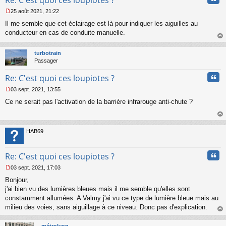
Re: C'est quoi ces loupiotes ?
25 août 2021, 21:22
M
Il me semble que cet éclairage est là pour indiquer les aiguilles au
e
s
conducteur en cas de conduite manuelle.
s
au
a
t
turbotrain
g
Passager
e
n
Cita
Re: C'est quoi ces loupiotes ?
o
n
03 sept. 2021, 13:55
l
M
u
Ce ne serait pas l'activation de la barrière infrarouge anti-chute ?
e
s
s
au
a
t
HAB69
g
e
n
Cita
Re: C'est quoi ces loupiotes ?
o
n
03 sept. 2021, 17:03
l
M
u
Bonjour,
e
s
j'ai bien vu des lumières bleues mais il me semble qu'elles sont
s
constamment allumées. A Valmy j'ai vu ce type de lumière bleue mais au
a
milieu des voies, sans aiguillage à ce niveau. Donc pas d'explication.
g
au
e
t