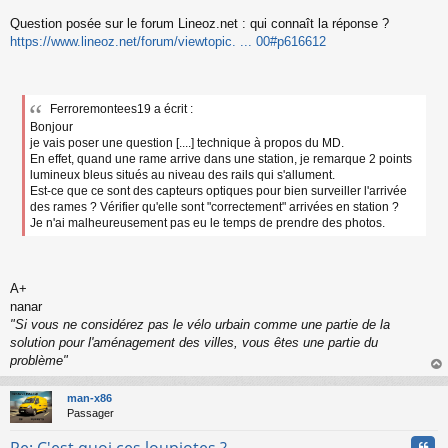
s
s
Question posée sur le forum Lineoz.net : qui connaît la réponse ?
a
https://www.lineoz.net/forum/viewtopic. ... 00#p616612
g
e
n
o
Ferroremontees19 a écrit :
n
l
Bonjour
u
je vais poser une question [....] technique à propos du MD.
En effet, quand une rame arrive dans une station, je remarque 2 points
lumineux bleus situés au niveau des rails qui s'allument.
Est-ce que ce sont des capteurs optiques pour bien surveiller l'arrivée
des rames ? Vérifier qu'elle sont "correctement" arrivées en station ?
Je n'ai malheureusement pas eu le temps de prendre des photos.
A+
nanar
"Si vous ne considérez pas le vélo urbain comme une partie de la
solution pour l'aménagement des villes, vous êtes une partie du
problème"
au
t
man-x86
Passager
Cita