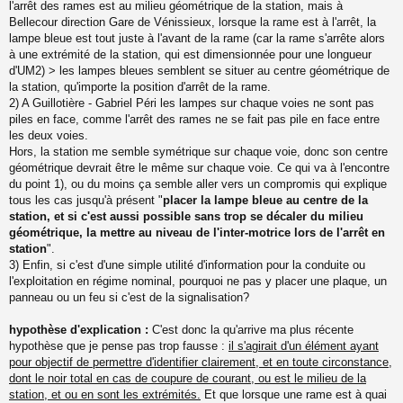
s
l'arrêt des rames est au milieu géométrique de la station, mais à
a
Bellecour direction Gare de Vénissieux, lorsque la rame est à l'arrêt, la
g
lampe bleue est tout juste à l'avant de la rame (car la rame s'arrête alors
e
à une extrémité de la station, qui est dimensionnée pour une longueur
n
o
d'UM2) > les lampes bleues semblent se situer au centre géométrique de
n
la station, qu'importe la position d'arrêt de la rame.
l
2) A Guillotière - Gabriel Péri les lampes sur chaque voies ne sont pas
u
piles en face, comme l'arrêt des rames ne se fait pas pile en face entre
les deux voies.
Hors, la station me semble symétrique sur chaque voie, donc son centre
géométrique devrait être le même sur chaque voie. Ce qui va à l'encontre
du point 1), ou du moins ça semble aller vers un compromis qui explique
tous les cas jusqu'à présent "
placer la lampe bleue au centre de la
station, et si c'est aussi possible sans trop se décaler du milieu
géométrique, la mettre au niveau de l'inter-motrice lors de l'arrêt en
station
".
3) Enfin, si c'est d'une simple utilité d'information pour la conduite ou
l'exploitation en régime nominal, pourquoi ne pas y placer une plaque, un
panneau ou un feu si c'est de la signalisation?
hypothèse d'explication :
C'est donc la qu'arrive ma plus récente
hypothèse que je pense pas trop fausse :
il s'agirait d'un élément ayant
pour objectif de permettre d'identifier clairement, et en toute circonstance,
dont le noir total en cas de coupure de courant, ou est le milieu de la
station, et ou en sont les extrémités.
Et que lorsque une rame est à quai