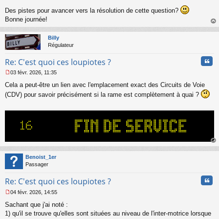
Des pistes pour avancer vers la résolution de cette question?
Bonne journée!
au
t
Billy
Régulateur
Cita
Re: C'est quoi ces loupiotes ?
03 févr. 2026, 11:35
M
Cela a peut-être un lien avec l'emplacement exact des Circuits de Voie
e
s
(CDV) pour savoir précisément si la rame est complètement à quai ?
s
a
g
e
n
o
n
au
l
t
Benoist_1er
u
Passager
Cita
Re: C'est quoi ces loupiotes ?
04 févr. 2026, 14:55
M
Sachant que j'ai noté :
e
s
1) qu'il se trouve qu'elles sont situées au niveau de l'inter-motrice lorsque