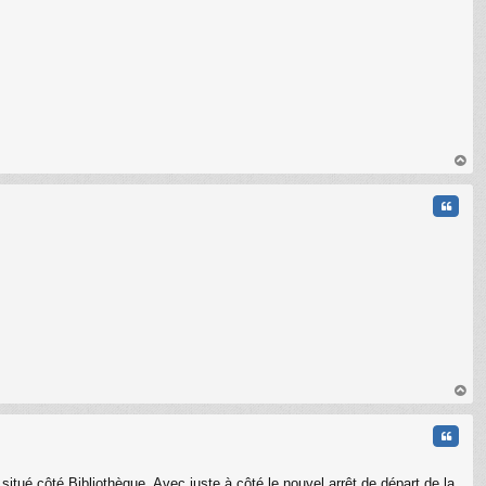
au
t
Citati
C
au
t
Citati
situé côté Bibliothèque. Avec juste à côté le nouvel arrêt de départ de la