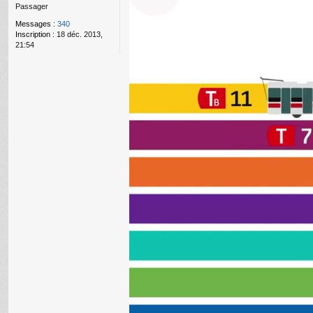
Passager
L
g
e
Messages :
340
n
Inscription :
18 déc. 2013,
o
21:54
n
l
u