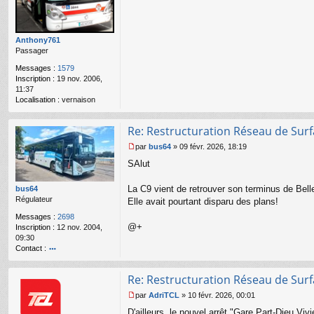
s
a
g
e
Anthony761
n
Passager
o
Messages :
1579
n
Inscription :
19 nov. 2006,
l
11:37
u
Localisation :
vernaison
Re: Restructuration Réseau de Sur
par
bus64
»
09 févr. 2026, 18:19
M
SAlut
e
s
s
La C9 vient de retrouver son terminus de Bell
bus64
a
Régulateur
Elle avait pourtant disparu des plans!
g
Messages :
2698
e
@+
Inscription :
12 nov. 2004,
n
09:30
o
Contact :
n
l
o
u
nt
Re: Restructuration Réseau de Sur
ac
te
par
AdriTCL
»
10 févr. 2026, 00:01
r
M
D'ailleurs, le nouvel arrêt "Gare Part-Dieu Vi
b
e