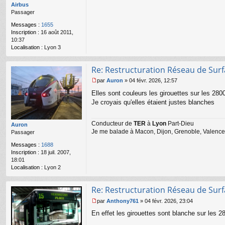
a
Airbus
g
Passager
e
n
Messages :
1655
o
Inscription :
16 août 2011,
n
10:37
l
Localisation :
Lyon 3
u
Re: Restructuration Réseau de Sur
par
Auron
»
04 févr. 2026, 12:57
M
Elles sont couleurs les girouettes sur les 280
e
s
Je croyais qu'elles étaient justes blanches
s
a
Conducteur de
TER
à
Lyon
Part-Dieu
g
Auron
Je me balade à Macon, Dijon, Grenoble, Valence,
e
Passager
n
Messages :
1688
o
Inscription :
18 juil. 2007,
n
18:01
l
Localisation :
Lyon 2
u
Re: Restructuration Réseau de Sur
par
Anthony761
»
04 févr. 2026, 23:04
M
En effet les girouettes sont blanche sur les 2
e
s