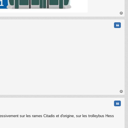
au
t
Citati
au
t
Citati
essivement sur les rames Citadis et d'origine, sur les trolleybus Hess