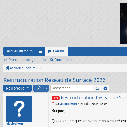
Accueil du forum
Forums
Premier message non lu
ac
Rechercher
Accueil du forum
co
ur
Restructuration Réseau de Surface 2026
ci
Répondre
s
Restructuration Réseau de Sur
par
alecjcclyon
»
21 déc. 2025, 13:08
M
Bonjour,
e
s
s
Quand est ce que l'on verra le nouveau réseau
alecjcclyon
a