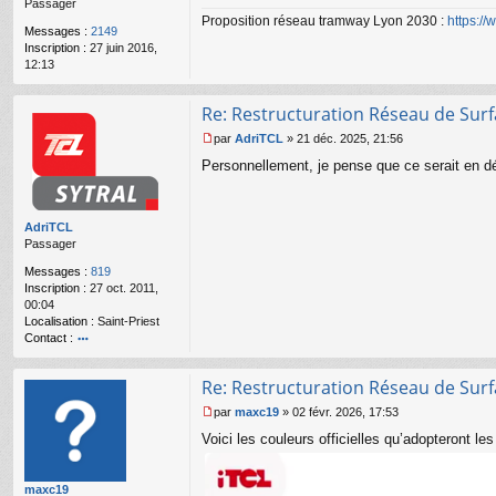
Passager
g
Proposition réseau tramway Lyon 2030 :
https:/
e
Messages :
2149
n
Inscription :
27 juin 2016,
o
12:13
n
l
u
Re: Restructuration Réseau de Sur
par
AdriTCL
»
21 déc. 2025, 21:56
M
Personnellement, je pense que ce serait en déb
e
s
s
a
AdriTCL
g
Passager
e
n
Messages :
819
o
Inscription :
27 oct. 2011,
n
00:04
l
Localisation :
Saint-Priest
u
Contact :
o
nt
Re: Restructuration Réseau de Sur
ac
te
par
maxc19
»
02 févr. 2026, 17:53
r
M
Voici les couleurs officielles qu’adopteront le
A
e
dr
s
iT
s
maxc19
C
a