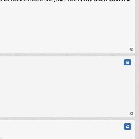
C
au
t
Citati
au
t
Citati