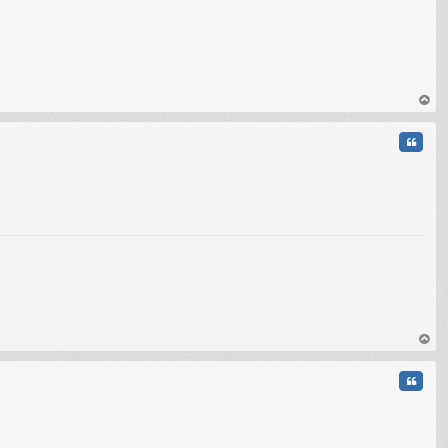
au
t
Citati
au
t
Citati