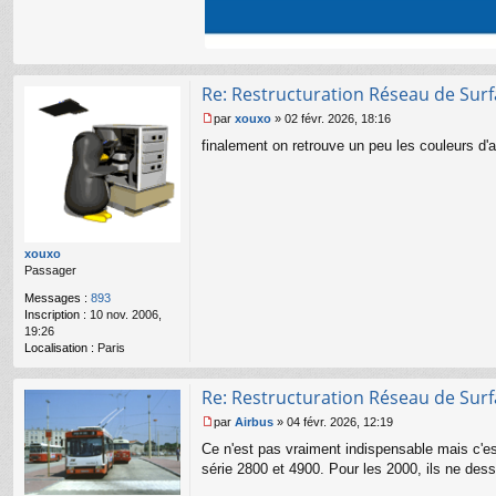
Re: Restructuration Réseau de Sur
par
xouxo
»
02 févr. 2026, 18:16
M
finalement on retrouve un peu les couleurs d'a
e
s
s
a
g
e
n
xouxo
o
Passager
n
l
Messages :
893
u
Inscription :
10 nov. 2006,
19:26
Localisation :
Paris
Re: Restructuration Réseau de Sur
par
Airbus
»
04 févr. 2026, 12:19
M
Ce n'est pas vraiment indispensable mais c'est
e
s
série 2800 et 4900. Pour les 2000, ils ne desse
s