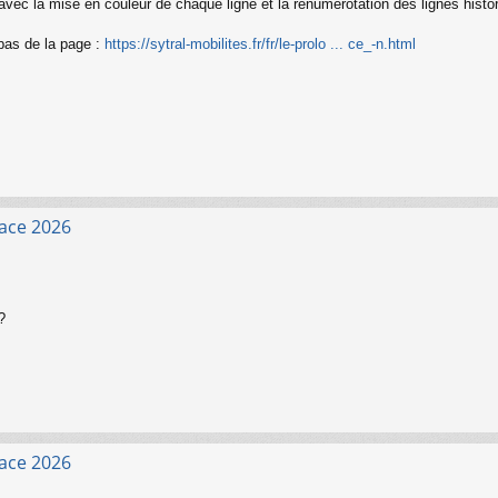
avec la mise en couleur de chaque ligne et la renumérotation des lignes histor
 bas de la page :
https://sytral-mobilites.fr/fr/le-prolo ... ce_-n.html
face 2026
?
face 2026