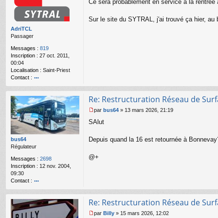
Ce sera probablement en service à la rentrée 
e
s
s
Sur le site du SYTRAL, j'ai trouvé ça hier, au
a
AdriTCL
g
Passager
e
n
Messages :
819
o
Inscription :
27 oct. 2011,
n
00:04
l
Localisation :
Saint-Priest
u
Contact :
o
nt
Re: Restructuration Réseau de Sur
ac
te
par
bus64
»
13 mars 2026, 21:19
r
M
SAlut
A
e
dr
s
iT
s
Depuis quand la 16 est retournée à Bonnevay
bus64
C
a
Régulateur
L
g
@+
Messages :
2698
e
Inscription :
12 nov. 2004,
n
09:30
o
Contact :
n
l
o
u
nt
Re: Restructuration Réseau de Sur
ac
te
par
Billy
»
15 mars 2026, 12:02
r