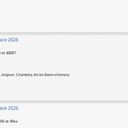
face 2026
0 et 4900?
 Avignon, Chambéry, Aix les Bains et Annecy
face 2026
800 et 49xx.