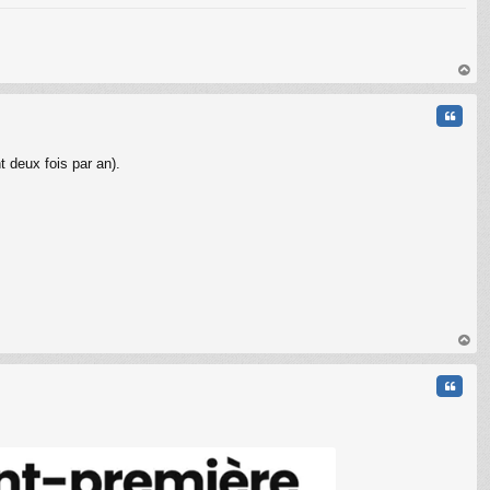
au
t
Citati
t deux fois par an).
C
au
t
Citati