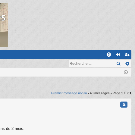
R
A
on
ns
Q
ne
cri
xi
pti
on
on
Premier message non lu
• 48 messages • Page
1
sur
1
Citati
ins de 2 mois.