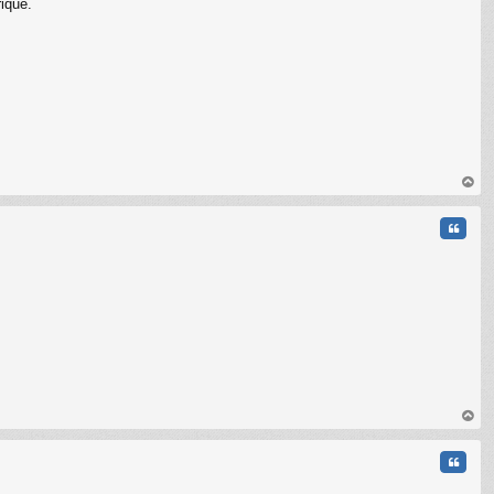
ique.
C
au
t
Citati
C
au
t
Citati