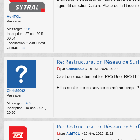
u
s
ligne 38 direction Caluire Place de la Bascule
s6
s
4
a
AdriTCL
g
Passager
e
n
Messages :
819
o
Inscription :
27 oct. 2011,
n
00:04
l
Localisation :
Saint-Priest
u
Contact :
o
nt
Re: Restructuration Réseau de Sur
ac
te
par
Chris69002
»
15 févr. 2026, 09:27
r
M
C'est quoi exactement les RRST6 et RRSTB1
A
e
dr
s
iT
s
Elles sont mise en service en même temps ?
Chris69002
C
a
Passager
L
g
e
Messages :
462
n
Inscription :
10 déc. 2021,
o
20:20
n
l
u
Re: Restructuration Réseau de Sur
par
AdriTCL
»
15 févr. 2026, 11:12
M