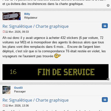
s
et ça évitera des incohérences dans la charte graphique.
s
au
a
t
Billy
g
Régulateur
e
n
Cita
Re: Signalétique / Charte graphique
o
n
11 févr. 2026, 09:33
l
M
u
Ah oui donc il y avait urgence à acheter 432 stickers (6 par voiture, 72
e
s
voitures sur MD) et à monopoliser des agents là dessus alors que tous
s
les plans vont être remplacés dans 6 mois... Encore de l'argent bien
a
déployé, c'est sûr que si la correspondance T6 était restée en violet, les
g
voyageurs ne l'auraient pas trouvée
e
n
o
n
l
u
au
t
Ous03
Passager
Cita
Re: Signalétique / Charte graphique
11 févr. 2026, 13:36
M