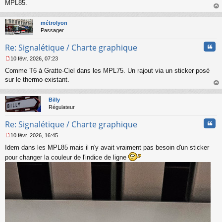
s
MPL85.
s
au
a
t
métrolyon
g
Passager
e
n
Cita
Re: Signalétique / Charte graphique
o
n
10 févr. 2026, 07:23
l
M
u
Comme T6 à Gratte-Ciel dans les MPL75. Un rajout via un sticker posé
e
s
sur le thermo existant.
s
au
a
t
Billy
g
Régulateur
e
n
Cita
Re: Signalétique / Charte graphique
o
n
10 févr. 2026, 16:45
l
M
u
Idem dans les MPL85 mais il n'y avait vraiment pas besoin d'un sticker
e
s
pour changer la couleur de l'indice de ligne
s
a
g
e
n
o
n
l