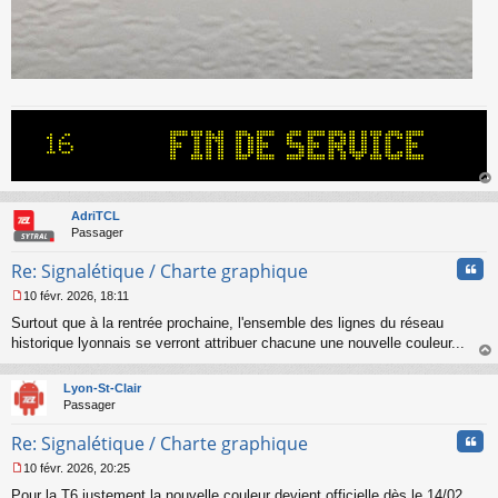
au
t
AdriTCL
Passager
Cita
Re: Signalétique / Charte graphique
10 févr. 2026, 18:11
M
Surtout que à la rentrée prochaine, l'ensemble des lignes du réseau
e
s
historique lyonnais se verront attribuer chacune une nouvelle couleur...
s
au
a
t
Lyon-St-Clair
g
Passager
e
n
Cita
Re: Signalétique / Charte graphique
o
n
10 févr. 2026, 20:25
l
M
u
Pour la T6 justement la nouvelle couleur devient officielle dès le 14/02...
e