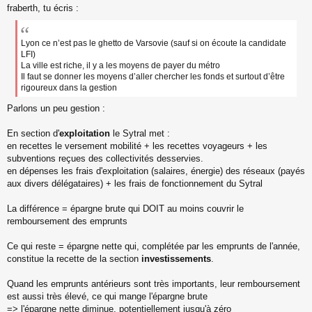
s
fraberth, tu écris :
a
g
e
Lyon ce n’est pas le ghetto de Varsovie (sauf si on écoute la candidate
n
LFI)
o
La ville est riche, il y a les moyens de payer du métro
n
Il faut se donner les moyens d’aller chercher les fonds et surtout d’être
l
rigoureux dans la gestion
u
Parlons un peu gestion :
En section d'
exploitation
le Sytral met :
en recettes le versement mobilité + les recettes voyageurs + les
subventions reçues des collectivités desservies.
en dépenses les frais d'exploitation (salaires, énergie) des réseaux (payés
aux divers délégataires) + les frais de fonctionnement du Sytral
La différence = épargne brute qui DOIT au moins couvrir le
remboursement des emprunts
Ce qui reste = épargne nette qui, complétée par les emprunts de l'année,
constitue la recette de la section
investissements
.
Quand les emprunts antérieurs sont très importants, leur remboursement
est aussi très élevé, ce qui mange l'épargne brute
=> l'épargne nette diminue, potentiellement jusqu'à zéro