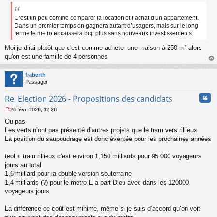
e
s
s
C’est un peu comme comparer la location et l’achat d’un appartement.
a
Dans un premier temps on gagnera autant d’usagers, mais sur le long
g
terme le metro encaissera bcp plus sans nouveaux investissements.
e
n
Moi je dirai plutôt que c'est comme acheter une maison à 250 m² alors
o
qu'on est une famille de 4 personnes
n
au
l
t
fraberth
u
Passager
Cita
Re: Election 2026 - Propositions des candidats
26 févr. 2026, 12:26
M
Ou pas
e
s
Les verts n’ont pas présenté d’autres projets que le tram vers rillieux
s
La position du saupoudrage est donc éventée pour les prochaines années
a
g
teol + tram rillieux c’est environ 1,150 milliards pour 95 000 voyageurs
e
jours au total
n
o
1,6 milliard pour la double version souterraine
n
1,4 milliards (?) pour le metro E a part Dieu avec dans les 120000
l
voyageurs jours
u
La différence de coût est minime, même si je suis d’accord qu’on voit