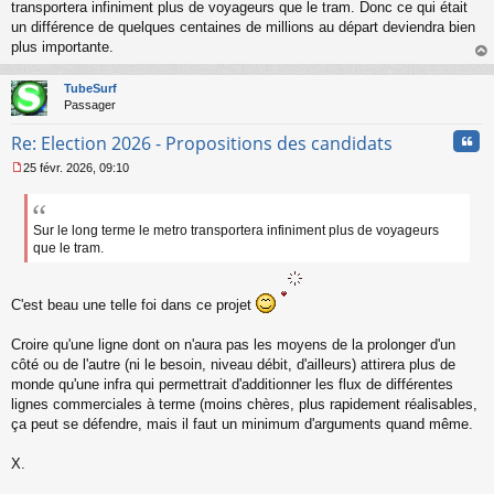
transportera infiniment plus de voyageurs que le tram. Donc ce qui était
un différence de quelques centaines de millions au départ deviendra bien
plus importante.
au
t
TubeSurf
Passager
Cita
Re: Election 2026 - Propositions des candidats
25 févr. 2026, 09:10
M
e
s
s
Sur le long terme le metro transportera infiniment plus de voyageurs
a
que le tram.
g
e
n
C'est beau une telle foi dans ce projet
o
n
Croire qu'une ligne dont on n'aura pas les moyens de la prolonger d'un
l
u
côté ou de l'autre (ni le besoin, niveau débit, d'ailleurs) attirera plus de
monde qu'une infra qui permettrait d'additionner les flux de différentes
lignes commerciales à terme (moins chères, plus rapidement réalisables,
ça peut se défendre, mais il faut un minimum d'arguments quand même.
X.