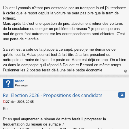
e
L'ouest Lyonnais n'étant pas desservie par un transport lourd j'ai tendance
n
o
à croire que le report depuis la voiture ne sera pas pire que le tram de
n
Rillieux.
l
Mais après là c'est une question de prio: absolument retirer des voitures
u
de la circulation ou corriger un problème du réseau ? je pense que pas
mal de gens font autrement car les correspondances sont chiantes. C'est
une perte de clientèle.
Sarselli est à coté de la plaque à ce sujet. perso je me demande ce
qu'elle fout là, Aulas pourrait tout à fait être à la fois président du
métropole et maire de Lyon. Le poste de Maire est déjà en trop. On a bien
vu dans la campagne qu'il répond à Doucet et Bernard en même temps.
Fusionner les 2 postes ferait déjà une belle petite économie
au
t
nanar
Passager
Cita
Re: Election 2026 - Propositions des candidats
27 févr. 2026, 20:05
M
Re
e
s
s
Et en quoi augmenter le réseau de métro ferait il progresser la
a
fréquentation du réseau de surface ?
g