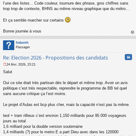
l’une des listes... Code couleur, tournure des phrase, gros chiffres sans
trop trop de contexte, BHNS au même niveau graphique que du métro…
Et ça semble marcher sur certains
Bonne journée à vous
au
t
fraberth
Passager
Cita
Re: Election 2026 - Propositions des candidats
24 févr. 2026, 23:21
M
Salut
e
s
s
Oui ce site était très partisan dès le départ et même trop. Avoir un avis
a
politique c’est très respectable, reprendre le programme de BB tel quel
g
sans aucune critique ça l’est moins.
e
n
o
Le projet d’Aulas est bcp plus cher, mais la capacité n’est pas la même.
n
l
teol + tram rillieux c’est environ 1,150 milliards pour 95 000 voyageurs
u
jours au total
1,6 milliard pour la double version souterraine
1,4 milliards (?) pour le metro E a part Dieu avec dans les 120000