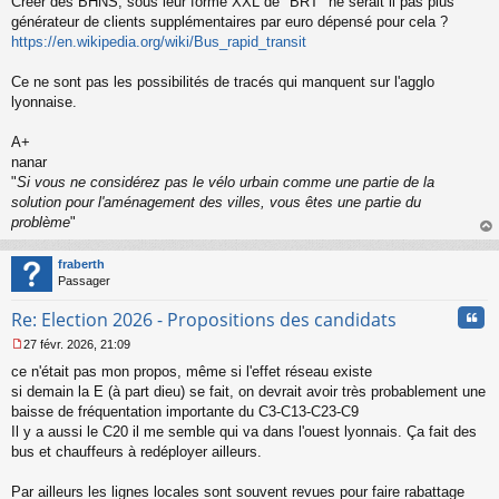
Créer des BHNS, sous leur forme XXL de "BRT" ne serait il pas plus
e
générateur de clients supplémentaires par euro dépensé pour cela ?
n
o
https://en.wikipedia.org/wiki/Bus_rapid_transit
n
l
Ce ne sont pas les possibilités de tracés qui manquent sur l'agglo
u
lyonnaise.
A+
nanar
"
Si vous ne considérez pas le vélo urbain comme une partie de la
solution pour l'aménagement des villes, vous êtes une partie du
problème
"
au
t
fraberth
Passager
Cita
Re: Election 2026 - Propositions des candidats
27 févr. 2026, 21:09
M
ce n'était pas mon propos, même si l'effet réseau existe
e
s
si demain la E (à part dieu) se fait, on devrait avoir très probablement une
s
baisse de fréquentation importante du C3-C13-C23-C9
a
Il y a aussi le C20 il me semble qui va dans l'ouest lyonnais. Ça fait des
g
bus et chauffeurs à redéployer ailleurs.
e
n
o
Par ailleurs les lignes locales sont souvent revues pour faire rabattage