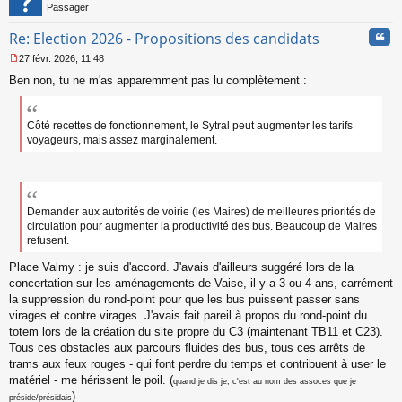
Passager
Cita
Re: Election 2026 - Propositions des candidats
27 févr. 2026, 11:48
M
Ben non, tu ne m'as apparemment pas lu complètement :
e
s
s
a
Côté recettes de fonctionnement, le Sytral peut augmenter les tarifs
g
voyageurs, mais assez marginalement.
e
n
o
n
l
Demander aux autorités de voirie (les Maires) de meilleures priorités de
u
circulation pour augmenter la productivité des bus. Beaucoup de Maires
refusent.
Place Valmy : je suis d'accord. J'avais d'ailleurs suggéré lors de la
concertation sur les aménagements de Vaise, il y a 3 ou 4 ans, carrément
la suppression du rond-point pour que les bus puissent passer sans
virages et contre virages. J'avais fait pareil à propos du rond-point du
totem lors de la création du site propre du C3 (maintenant TB11 et C23).
Tous ces obstacles aux parcours fluides des bus, tous ces arrêts de
trams aux feux rouges - qui font perdre du temps et contribuent à user le
matériel - me hérissent le poil. (
quand je dis je, c'est au nom des assoces que je
)
préside/présidais