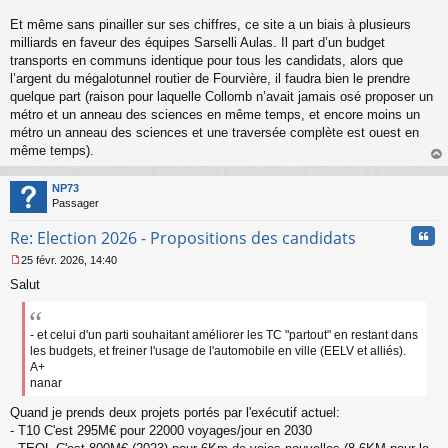
Et même sans pinailler sur ses chiffres, ce site a un biais à plusieurs
milliards en faveur des équipes Sarselli Aulas. Il part d’un budget
transports en communs identique pour tous les candidats, alors que
l’argent du mégalotunnel routier de Fourvière, il faudra bien le prendre
quelque part (raison pour laquelle Collomb n’avait jamais osé proposer un
métro et un anneau des sciences en même temps, et encore moins un
métro un anneau des sciences et une traversée complète est ouest en
même temps).
au
t
NP73
Passager
Cita
Re: Election 2026 - Propositions des candidats
25 févr. 2026, 14:40
M
Salut
e
s
s
a
- et celui d'un parti souhaitant améliorer les TC "partout" en restant dans
g
les budgets, et freiner l'usage de l'automobile en ville (EELV et alliés).
e
A+
n
nanar
o
n
Quand je prends deux projets portés par l'exécutif actuel:
l
- T10 C'est 295M€ pour 22000 voyages/jour en 2030
u