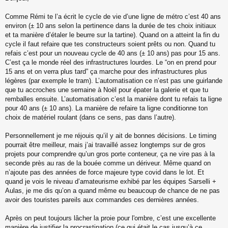
s
s
Comme Rémi te l’a écrit le cycle de vie d’une ligne de métro c’est 40 ans
a
environ (± 10 ans selon la pertinence dans la durée de tes choix initiaux
g
et ta manière d’étaler le beurre sur la tartine). Quand on a atteint la fin du
e
cycle il faut refaire que tes constructeurs soient prêts ou non. Quand tu
n
o
refais c’est pour un nouveau cycle de 40 ans (± 10 ans) pas pour 15 ans.
n
C’est ça le monde réel des infrastructures lourdes. Le “on en prend pour
l
15 ans et on verra plus tard” ça marche pour des infrastructures plus
u
légères (par exemple le tram). L’automatisation ce n’est pas une guirlande
que tu accroches une semaine à Noël pour épater la galerie et que tu
remballes ensuite. L’automatisation c’est la manière dont tu refais ta ligne
pour 40 ans (± 10 ans). La manière de refaire ta ligne conditionne ton
choix de matériel roulant (dans ce sens, pas dans l’autre).
Personnellement je me réjouis qu’il y ait de bonnes décisions. Le timing
pourrait être meilleur, mais j’ai travaillé assez longtemps sur de gros
projets pour comprendre qu’un gros porte conteneur, ça ne vire pas à la
seconde près au ras de la bouée comme un dériveur. Même quand on
n’ajoute pas des années de force majeure type covid dans le lot. Et
quand je vois le niveau d’amateurisme exhibé par les équipes Sarselli +
Aulas, je me dis qu’on a quand même eu beaucoup de chance de ne pas
avoir des touristes pareils aux commandes ces dernières années.
Après on peut toujours lâcher la proie pour l'ombre, c’est une excellente
manière de justifier la procrastination (ce qui était le cas jusqu’à ce