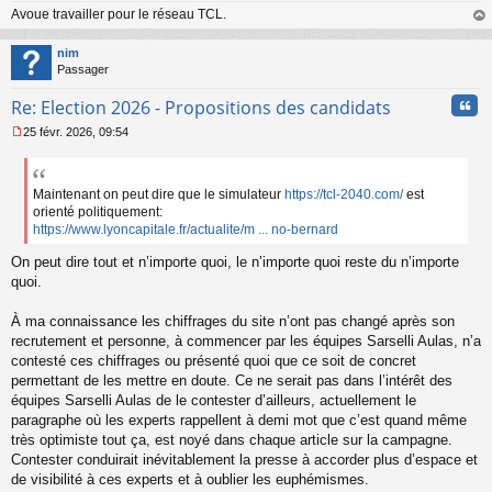
Avoue travailler pour le réseau TCL.
au
t
nim
Passager
Cita
Re: Election 2026 - Propositions des candidats
25 févr. 2026, 09:54
M
e
s
s
Maintenant on peut dire que le simulateur
https://tcl-2040.com/
est
a
orienté politiquement:
g
https://www.lyoncapitale.fr/actualite/m ... no-bernard
e
n
On peut dire tout et n’importe quoi, le n’importe quoi reste du n’importe
o
quoi.
n
l
À ma connaissance les chiffrages du site n’ont pas changé après son
u
recrutement et personne, à commencer par les équipes Sarselli Aulas, n’a
contesté ces chiffrages ou présenté quoi que ce soit de concret
permettant de les mettre en doute. Ce ne serait pas dans l’intérêt des
équipes Sarselli Aulas de le contester d’ailleurs, actuellement le
paragraphe où les experts rappellent à demi mot que c’est quand même
très optimiste tout ça, est noyé dans chaque article sur la campagne.
Contester conduirait inévitablement la presse à accorder plus d’espace et
de visibilité à ces experts et à oublier les euphémismes.