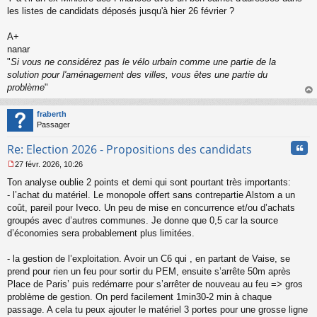
les listes de candidats déposés jusqu'à hier 26 février ?
A+
nanar
"
Si vous ne considérez pas le vélo urbain comme une partie de la
solution pour l'aménagement des villes, vous êtes une partie du
problème
"
au
t
fraberth
Passager
Cita
Re: Election 2026 - Propositions des candidats
27 févr. 2026, 10:26
M
Ton analyse oublie 2 points et demi qui sont pourtant très importants:
e
s
- l’achat du matériel. Le monopole offert sans contrepartie Alstom a un
s
coût, pareil pour Iveco. Un peu de mise en concurrence et/ou d’achats
a
groupés avec d’autres communes. Je donne que 0,5 car la source
g
d’économies sera probablement plus limitées.
e
n
o
- la gestion de l’exploitation. Avoir un C6 qui , en partant de Vaise, se
n
prend pour rien un feu pour sortir du PEM, ensuite s’arrête 50m après
l
Place de Paris’ puis redémarre pour s’arrêter de nouveau au feu => gros
u
problème de gestion. On perd facilement 1min30-2 min à chaque
passage. A cela tu peux ajouter le matériel 3 portes pour une grosse ligne