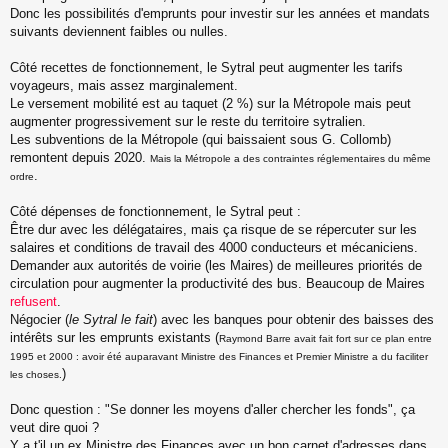
Donc les possibilités d'emprunts pour investir sur les années et mandats
suivants deviennent faibles ou nulles.
Côté recettes de fonctionnement, le Sytral peut augmenter les tarifs
voyageurs, mais assez marginalement.
Le versement mobilité est au taquet (2 %) sur la Métropole mais peut
augmenter progressivement sur le reste du territoire sytralien.
Les subventions de la Métropole (qui baissaient sous G. Collomb)
remontent depuis 2020.
Mais la Métropole a des contraintes réglementaires du même
.
ordre
Côté dépenses de fonctionnement, le Sytral peut :
Être dur avec les délégataires, mais ça risque de se répercuter sur les
salaires et conditions de travail des 4000 conducteurs et mécaniciens.
Demander aux autorités de voirie (les Maires) de meilleures priorités de
circulation pour augmenter la productivité des bus. Beaucoup de Maires
refusent
.
Négocier (
le Sytral le fait
) avec les banques pour obtenir des baisses des
intérêts sur les emprunts existants (
Raymond Barre avait fait fort sur ce plan entre
1995 et 2000 : avoir été auparavant Ministre des Finances et Premier Ministre a du faciliter
)
les choses.
Donc question : "Se donner les moyens d'aller chercher les fonds", ça
veut dire quoi ?
Y a t'il un ex Ministre des Finances avec un bon carnet d'adresses dans