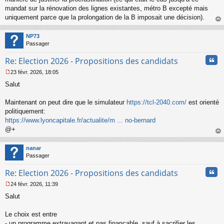
mandat sur la rénovation des lignes existantes, métro B excepté mais
uniquement parce que la prolongation de la B imposait une décision).
au
t
NP73
Passager
Cita
Re: Election 2026 - Propositions des candidats
23 févr. 2026, 18:05
M
Salut
e
s
s
Maintenant on peut dire que le simulateur
https://tcl-2040.com/
est orienté
a
politiquement:
g
https://www.lyoncapitale.fr/actualite/m ... no-bernard
e
@+
n
o
au
n
t
nanar
l
Passager
u
Cita
Re: Election 2026 - Propositions des candidats
24 févr. 2026, 11:39
M
Salut
e
s
s
Le choix est entre
a
- un programme extravagant et pas finançable, sauf à sacrifier les