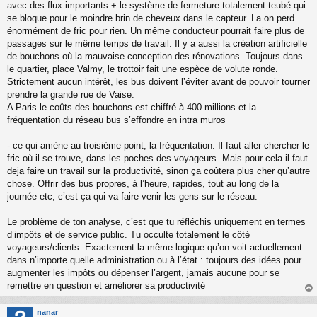
avec des flux importants + le système de fermeture totalement teubé qui
se bloque pour le moindre brin de cheveux dans le capteur. La on perd
énormément de fric pour rien. Un même conducteur pourrait faire plus de
passages sur le même temps de travail. Il y a aussi la création artificielle
de bouchons où la mauvaise conception des rénovations. Toujours dans
le quartier, place Valmy, le trottoir fait une espèce de volute ronde.
Strictement aucun intérêt, les bus doivent l’éviter avant de pouvoir tourner
prendre la grande rue de Vaise.
A Paris le coûts des bouchons est chiffré à 400 millions et la
fréquentation du réseau bus s’effondre en intra muros
- ce qui amène au troisième point, la fréquentation. Il faut aller chercher le
fric où il se trouve, dans les poches des voyageurs. Mais pour cela il faut
deja faire un travail sur la productivité, sinon ça coûtera plus cher qu’autre
chose. Offrir des bus propres, à l’heure, rapides, tout au long de la
journée etc, c’est ça qui va faire venir les gens sur le réseau.
Le problème de ton analyse, c’est que tu réfléchis uniquement en termes
d’impôts et de service public. Tu occulte totalement le côté
voyageurs/clients. Exactement la même logique qu’on voit actuellement
dans n’importe quelle administration ou à l’état : toujours des idées pour
augmenter les impôts ou dépenser l’argent, jamais aucune pour se
remettre en question et améliorer sa productivité
au
t
nanar