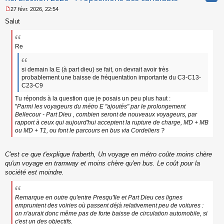
27 févr. 2026, 22:54
M
Salut
e
s
s
a
Re
g
e
n
si demain la E (à part dieu) se fait, on devrait avoir très
o
probablement une baisse de fréquentation importante du C3-C13-
n
C23-C9
l
u
Tu réponds à la question que je posais un peu plus haut :
"
Parmi les voyageurs du métro E "ajoutés" par le prolongement
Bellecour - Part Dieu , combien seront de nouveaux voyageurs, par
rapport à ceux qui aujourd'hui acceptent la rupture de charge, MD + MB
ou MD + T1, ou font le parcours en bus via Cordeliers ?
C'est ce que t'explique fraberth, Un voyage en métro coûte moins chère
qu'un voyage en tramway et moins chère qu'en bus. Le coût pour la
société est moindre.
Remarque en outre qu'entre Presqu'Ile et Part Dieu ces lignes
empruntent des voiries où passent déjà relativement peu de voitures :
on n'aurait donc même pas de forte baisse de circulation automobile, si
c'est un des objectifs.