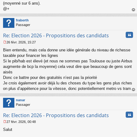
(moyenné sur 6 ans).
@+
au
t
fraberth
Passager
Cita
Re: Election 2026 - Propositions des candidats
26 févr. 2026, 15:27
M
Bien entendu, mais cela donne une idée générale du niveau de richesse
e
s
taxable pour financer les lignes
s
Si le pib/hab est élevé (et nous ne sommes pas Toulouse ou juste Airbus
a
augmente de bcp la moyenne) cela veut dire que beaucoup de gens sont
g
aisés
e
Donc ce battre pour des gratuités n’est pas la priorité
n
o
Je crois également avoir déjà lu des choses du type les gens plus riches
n
on plus d’appétence pour la vitesse, donc potentiellement metro vs tram
l
au
u
t
nanar
Passager
Cita
Re: Election 2026 - Propositions des candidats
27 févr. 2026, 00:48
M
Salut
e
s