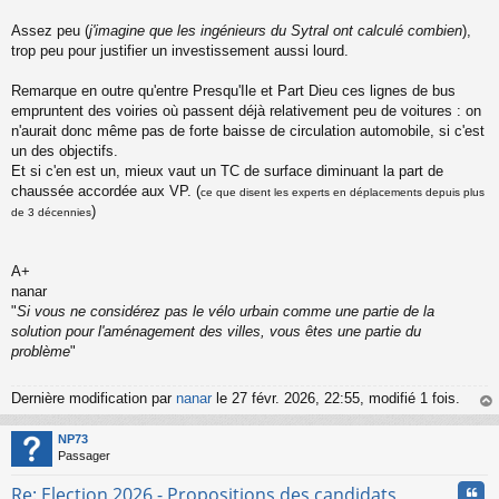
Assez peu (
j'imagine que les ingénieurs du Sytral ont calculé combien
),
trop peu pour justifier un investissement aussi lourd.
Remarque en outre qu'entre Presqu'Ile et Part Dieu ces lignes de bus
empruntent des voiries où passent déjà relativement peu de voitures : on
n'aurait donc même pas de forte baisse de circulation automobile, si c'est
un des objectifs.
Et si c'en est un, mieux vaut un TC de surface diminuant la part de
chaussée accordée aux VP. (
ce que disent les experts en déplacements depuis plus
)
de 3 décennies
A+
nanar
"
Si vous ne considérez pas le vélo urbain comme une partie de la
solution pour l'aménagement des villes, vous êtes une partie du
problème
"
Dernière modification par
nanar
le 27 févr. 2026, 22:55, modifié 1 fois.
au
t
NP73
Passager
Cita
Re: Election 2026 - Propositions des candidats