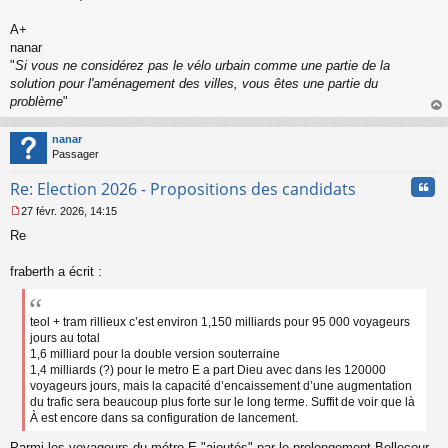
A+
nanar
"
Si vous ne considérez pas le vélo urbain comme une partie de la
solution pour l'aménagement des villes, vous êtes une partie du
problème
"
au
t
nanar
Passager
Cita
Re: Election 2026 - Propositions des candidats
27 févr. 2026, 14:15
M
Re
e
s
s
fraberth a écrit :
a
g
e
teol + tram rillieux c’est environ 1,150 milliards pour 95 000 voyageurs
n
jours au total
o
1,6 milliard pour la double version souterraine
n
1,4 milliards (?) pour le metro E a part Dieu avec dans les 120000
l
voyageurs jours, mais la capacité d’encaissement d’une augmentation
u
du trafic sera beaucoup plus forte sur le long terme. Suffit de voir que là
À est encore dans sa configuration de lancement.
Parmi les voyageurs du métro E "ajoutés" par le prolongement Bellecour -