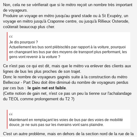
o
Non, cela ne se vérifierait que si le métro reçoit un nombre très important
n
de voyageurs.
l
Produire un voyage en métro jusqu'au grand stade ou à St Exupéry, un
u
voyage en métro jusqu'à Craponne centre, ou jusqu'à Rillieux Osterode,
coûterait beaucoup plus cher.
Je dis pourquoi ?
Actuellement les bus sont plébiscités par rapport à la voiture, pourquoi
en changeant les bus par des moyens de transport plus performant, les
gens vont revenir à la voiture ?
Ce n'est pas ce qui est dit, mais que le métro va enlever des clients aux
lignes de bus les plus proches de son trajet.
Donc le nombre de voyageurs gagnés suite à la construction du métro
Bellecour - Part Dieu doit être diminué du nombre de voyageurs perdus
par ces bus :
le gain net est faible
.
(Cette notion de gain net, n'est ce pas un peu la tienne sur l'achalandage
du TEOL comme prolongement du T2 ?)
Maintenant en remplaçant les voies de bus par des voies de mobilité
douce, je ne suis pas sur les riverains vont sans plaindre.
C'est un autre problème, mais en dehors de la section nord de la rue de la