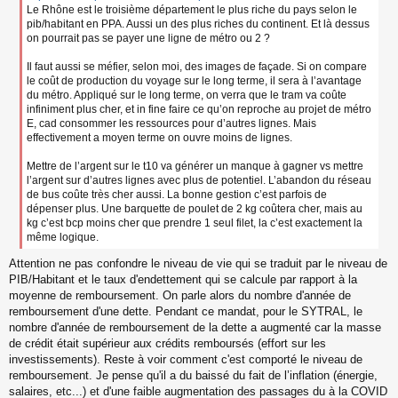
u
Le Rhône est le troisième département le plus riche du pays selon le
pib/habitant en PPA. Aussi un des plus riches du continent. Et là dessus
on pourrait pas se payer une ligne de métro ou 2 ?
Il faut aussi se méfier, selon moi, des images de façade. Si on compare
le coût de production du voyage sur le long terme, il sera à l’avantage
du métro. Appliqué sur le long terme, on verra que le tram va coûte
infiniment plus cher, et in fine faire ce qu’on reproche au projet de métro
E, cad consommer les ressources pour d’autres lignes. Mais
effectivement a moyen terme on ouvre moins de lignes.
Mettre de l’argent sur le t10 va générer un manque à gagner vs mettre
l’argent sur d’autres lignes avec plus de potentiel. L’abandon du réseau
de bus coûte très cher aussi. La bonne gestion c’est parfois de
dépenser plus. Une barquette de poulet de 2 kg coûtera cher, mais au
kg c’est bcp moins cher que prendre 1 seul filet, la c’est exactement la
même logique.
Attention ne pas confondre le niveau de vie qui se traduit par le niveau de
PIB/Habitant et le taux d'endettement qui se calcule par rapport à la
moyenne de remboursement. On parle alors du nombre d'année de
remboursement d'une dette. Pendant ce mandat, pour le SYTRAL, le
nombre d'année de remboursement de la dette a augmenté car la masse
de crédit était supérieur aux crédits remboursés (effort sur les
investissements). Reste à voir comment c'est comporté le niveau de
remboursement. Je pense qu'il a du baissé du fait de l’inflation (énergie,
salaires, etc...) et d'une faible augmentation des passages du à la COVID