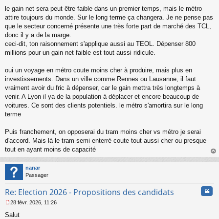
u
le gain net sera peut être faible dans un premier temps, mais le métro
attire toujours du monde. Sur le long terme ça changera. Je ne pense pas
que le secteur concerné présente une très forte part de marché des TCL,
donc il y a de la marge.
ceci-dit, ton raisonnement s'applique aussi au TEOL. Dépenser 800
millions pour un gain net faible est tout aussi ridicule.
oui un voyage en métro coute moins cher à produire, mais plus en
investissements. Dans un ville comme Rennes ou Lausanne, il faut
vraiment avoir du fric à dépenser, car le gain mettra très longtemps à
venir. A Lyon il ya de la population à déplacer et encore beaucoup de
voitures. Ce sont des clients potentiels. le métro s'amortira sur le long
terme
Puis franchement, on opposerai du tram moins cher vs métro je serai
d'accord. Mais là le tram semi enterré coute tout aussi cher ou presque
tout en ayant moins de capacité
au
t
nanar
Passager
Cita
Re: Election 2026 - Propositions des candidats
28 févr. 2026, 11:26
M
Salut
e