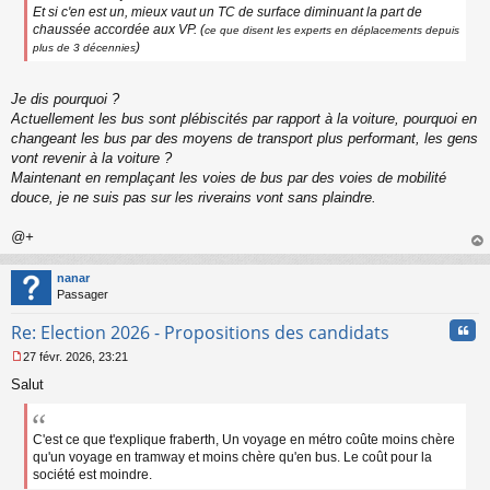
Et si c'en est un, mieux vaut un TC de surface diminuant la part de
chaussée accordée aux VP. (
ce que disent les experts en déplacements depuis
)
plus de 3 décennies
Je dis pourquoi ?
Actuellement les bus sont plébiscités par rapport à la voiture, pourquoi en
changeant les bus par des moyens de transport plus performant, les gens
vont revenir à la voiture ?
Maintenant en remplaçant les voies de bus par des voies de mobilité
douce, je ne suis pas sur les riverains vont sans plaindre.
@+
au
t
nanar
Passager
Cita
Re: Election 2026 - Propositions des candidats
27 févr. 2026, 23:21
M
Salut
e
s
s
a
C'est ce que t'explique fraberth, Un voyage en métro coûte moins chère
g
qu'un voyage en tramway et moins chère qu'en bus. Le coût pour la
e
société est moindre.
n