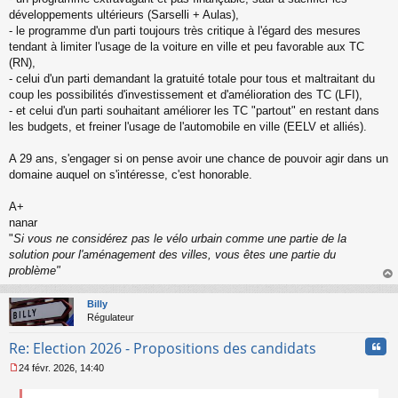
g
développements ultérieurs (Sarselli + Aulas),
e
- le programme d'un parti toujours très critique à l'égard des mesures
n
o
tendant à limiter l'usage de la voiture en ville et peu favorable aux TC
n
(RN),
l
- celui d'un parti demandant la gratuité totale pour tous et maltraitant du
u
coup les possibilités d'investissement et d'amélioration des TC (LFI),
- et celui d'un parti souhaitant améliorer les TC "partout" en restant dans
les budgets, et freiner l'usage de l'automobile en ville (EELV et alliés).
A 29 ans, s'engager si on pense avoir une chance de pouvoir agir dans un
domaine auquel on s'intéresse, c'est honorable.
A+
nanar
"
Si vous ne considérez pas le vélo urbain comme une partie de la
solution pour l'aménagement des villes, vous êtes une partie du
problème"
au
t
Billy
Régulateur
Cita
Re: Election 2026 - Propositions des candidats
24 févr. 2026, 14:40
M
e