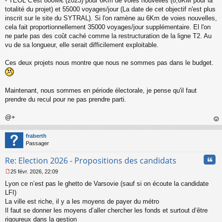
- TEOL C'est 800M€ (2023) pour 6Km de voies nouvelles (8,6KM pour la
totalité du projet) et 55000 voyages/jour (La date de cet objectif n'est plus
inscrit sur le site du SYTRAL). Si l'on ramène au 6Km de voies nouvelles,
cela fait proportionnellement 35000 voyages/jour supplémentaire. El l'on
ne parle pas des coût caché comme la restructuration de la ligne T2. Au
vu de sa longueur, elle serait difficilement exploitable.
Ces deux projets nous montre que nous ne sommes pas dans le budget.
Maintenant, nous sommes en période électorale, je pense qu'il faut
prendre du recul pour ne pas prendre parti.
@+
au
t
fraberth
Passager
Cita
Re: Election 2026 - Propositions des candidats
25 févr. 2026, 22:09
M
Lyon ce n’est pas le ghetto de Varsovie (sauf si on écoute la candidate
e
s
LFI)
s
La ville est riche, il y a les moyens de payer du métro
a
Il faut se donner les moyens d’aller chercher les fonds et surtout d’être
g
rigoureux dans la gestion
e