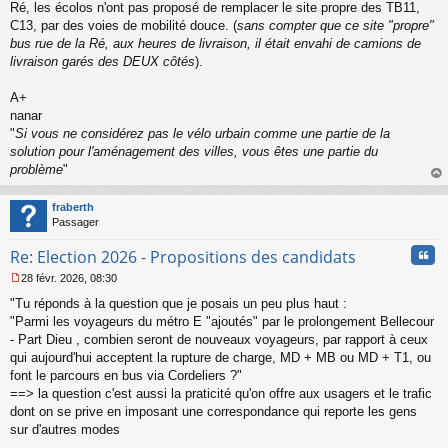
Ré, les écolos n'ont pas proposé de remplacer le site propre des TB11,
C13, par des voies de mobilité douce. (
sans compter que ce site "propre"
bus rue de la Ré, aux heures de livraison, il était envahi de camions de
livraison garés des DEUX côtés
).
A+
nanar
"
Si vous ne considérez pas le vélo urbain comme une partie de la
solution pour l'aménagement des villes, vous êtes une partie du
problème
"
au
t
fraberth
Passager
Cita
Re: Election 2026 - Propositions des candidats
28 févr. 2026, 08:30
M
"Tu réponds à la question que je posais un peu plus haut :
e
s
"Parmi les voyageurs du métro E "ajoutés" par le prolongement Bellecour
s
- Part Dieu , combien seront de nouveaux voyageurs, par rapport à ceux
a
qui aujourd'hui acceptent la rupture de charge, MD + MB ou MD + T1, ou
g
font le parcours en bus via Cordeliers ?"
e
==> la question c'est aussi la praticité qu'on offre aux usagers et le trafic
n
o
dont on se prive en imposant une correspondance qui reporte les gens
n
sur d'autres modes
l