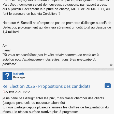
Part Dieu , combien seront de nouveaux voyageurs, par rapport à ceux
qui aujourd'hui acceptent la rupture de charge, MD + MB ou MD + T1, ou
font le parcours en bus via Cordeliers ?
Note que V. Sarselli ne s'empresse pas de promettre d'allonger au delà de
Bellecour, prolongement qui donnera sûrement un coût total au dessus de
1,4 milliard.
A+
nanar
"
Si vous ne considérez pas le vélo urbain comme une partie de la
solution pour l'aménagement des villes, vous êtes une partie du
problème
"
au
t
fraberth
Passager
Cita
Re: Election 2026 - Propositions des candidats
27 févr. 2026, 16:52
M
je ne parle pas d'augmenter les prix, mais d'aller chercher des clients
e
s
(usagers ponctuels ou nouveaux abonnés)
s
tu nous partage depuis plusieurs années les chiffres de fréquentation du
a
réseau, le réseau surface n'arrive plus à progresser
g