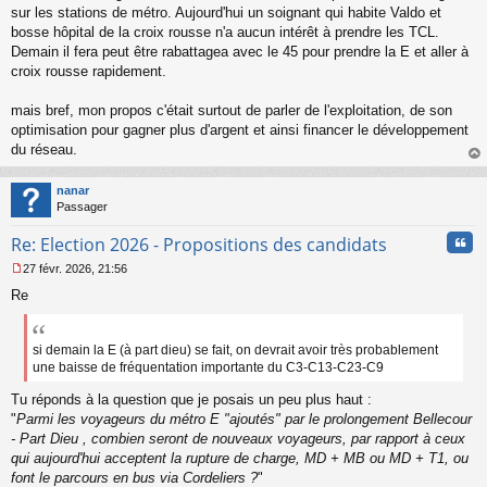
n
sur les stations de métro. Aujourd'hui un soignant qui habite Valdo et
l
bosse hôpital de la croix rousse n'a aucun intérêt à prendre les TCL.
u
Demain il fera peut être rabattagea avec le 45 pour prendre la E et aller à
croix rousse rapidement.
mais bref, mon propos c'était surtout de parler de l'exploitation, de son
optimisation pour gagner plus d'argent et ainsi financer le développement
du réseau.
au
t
nanar
Passager
Cita
Re: Election 2026 - Propositions des candidats
27 févr. 2026, 21:56
M
Re
e
s
s
a
si demain la E (à part dieu) se fait, on devrait avoir très probablement
g
une baisse de fréquentation importante du C3-C13-C23-C9
e
n
Tu réponds à la question que je posais un peu plus haut :
o
"
Parmi les voyageurs du métro E "ajoutés" par le prolongement Bellecour
n
- Part Dieu , combien seront de nouveaux voyageurs, par rapport à ceux
l
qui aujourd'hui acceptent la rupture de charge, MD + MB ou MD + T1, ou
u
font le parcours en bus via Cordeliers ?
"