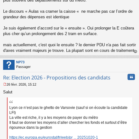
plus souvent des dépassements sur du metro.
Le discours « Aulas va cramer la caisse « ne marche pas car l’ordre de
grandeur des dépenses est identique
Je suis également d’accord sur le « ensuite ». Oui prolonger la E coûtera
plus cher qu’un prolongement des 2 tram en surface.
mais actuellement, c'est quoi le ensuite ? le dernier PDU n'a pas fait sortir
d'axes vraiment majeurs je trouve. La plupart sont en cours de traitement.
au
t
NP73
Passager
Cita
Re: Election 2026 - Propositions des candidats
26 févr. 2026, 15:12
M
Salut
e
s
s
a
Lyon ce n’est pas le ghetto de Varsovie (sauf si on écoute la candidate
g
LFI)
e
La ville est riche, il y a les moyens de payer du métro
n
Il faut se donner les moyens d’aller chercher les fonds et surtout d’être
o
rigoureux dans la gestion
n
l
https://ec.europa.eu/eurostat/fr/web/pr ... 20251020-1