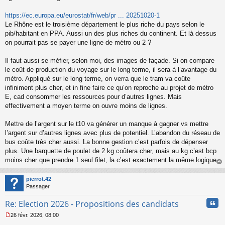
n
o
https://ec.europa.eu/eurostat/fr/web/pr ... 20251020-1
n
Le Rhône est le troisième département le plus riche du pays selon le
l
pib/habitant en PPA. Aussi un des plus riches du continent. Et là dessus
u
on pourrait pas se payer une ligne de métro ou 2 ?
Il faut aussi se méfier, selon moi, des images de façade. Si on compare
le coût de production du voyage sur le long terme, il sera à l’avantage du
métro. Appliqué sur le long terme, on verra que le tram va coûte
infiniment plus cher, et in fine faire ce qu’on reproche au projet de métro
E, cad consommer les ressources pour d’autres lignes. Mais
effectivement a moyen terme on ouvre moins de lignes.
Mettre de l’argent sur le t10 va générer un manque à gagner vs mettre
l’argent sur d’autres lignes avec plus de potentiel. L’abandon du réseau de
bus coûte très cher aussi. La bonne gestion c’est parfois de dépenser
plus. Une barquette de poulet de 2 kg coûtera cher, mais au kg c’est bcp
moins cher que prendre 1 seul filet, la c’est exactement la même logique.
au
t
pierrot.42
Passager
Cita
Re: Election 2026 - Propositions des candidats
26 févr. 2026, 08:00
M