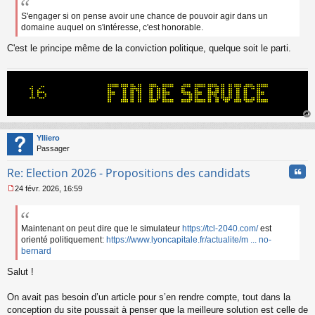
s
s
S'engager si on pense avoir une chance de pouvoir agir dans un
a
domaine auquel on s'intéresse, c'est honorable.
g
e
C'est le principe même de la conviction politique, quelque soit le parti.
n
o
n
l
u
au
t
Ylliero
Passager
Cita
Re: Election 2026 - Propositions des candidats
24 févr. 2026, 16:59
M
e
s
s
Maintenant on peut dire que le simulateur
https://tcl-2040.com/
est
a
orienté politiquement:
https://www.lyoncapitale.fr/actualite/m ... no-
g
bernard
e
n
Salut !
o
n
On avait pas besoin d’un article pour s’en rendre compte, tout dans la
l
conception du site poussait à penser que la meilleure solution est celle de
u