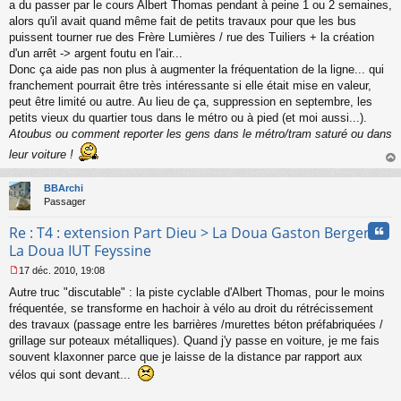
a du passer par le cours Albert Thomas pendant à peine 1 ou 2 semaines,
g
alors qu'il avait quand même fait de petits travaux pour que les bus
e
puissent tourner rue des Frère Lumières / rue des Tuiliers + la création
n
o
d'un arrêt -> argent foutu en l'air...
n
Donc ça aide pas non plus à augmenter la fréquentation de la ligne... qui
l
franchement pourrait être très intéressante si elle était mise en valeur,
u
peut être limité ou autre. Au lieu de ça, suppression en septembre, les
petits vieux du quartier tous dans le métro ou à pied (et moi aussi...).
Atoubus ou comment reporter les gens dans le métro/tram saturé ou dans
leur voiture !
au
t
BBArchi
Passager
Cita
Re : T4 : extension Part Dieu > La Doua Gaston Berger >
La Doua IUT Feyssine
17 déc. 2010, 19:08
M
Autre truc "discutable" : la piste cyclable d'Albert Thomas, pour le moins
e
s
fréquentée, se transforme en hachoir à vélo au droit du rétrécissement
s
des travaux (passage entre les barrières /murettes béton préfabriquées /
a
grillage sur poteaux métalliques). Quand j'y passe en voiture, je me fais
g
souvent klaxonner parce que je laisse de la distance par rapport aux
e
vélos qui sont devant...
n
o
n