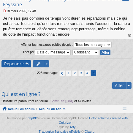
n
Feyssine
l
18 mars 2026, 17:48
u
M
Je ne sais pas combien de temps vont durer les réparations mais ce qui
e
s
est assez fou c’est qu’une fois remise sur rails après l’accident, la rame a
s
pu être ramenée au dépôt sans remorquage-poussage, même la cabine
a
du côté de l’impact fonctionnait encore.
g
au
e
t
Afficher les messages publiés depuis :
n
o
Trier par
n
l
Répondre
u
223 messages
1
2
3
4
5
Aller
Qui est en ligne ?
Utilisateurs parcourant ce forum :
Semrush [Bot]
et 47 invités
Accueil du forum
Accueil du forum
Développé par
phpBB
® Forum Software © phpBB Limited
Color scheme created with
Colorize It
.
Style by
Arty
Traduction française officielle
©
Qiaeru