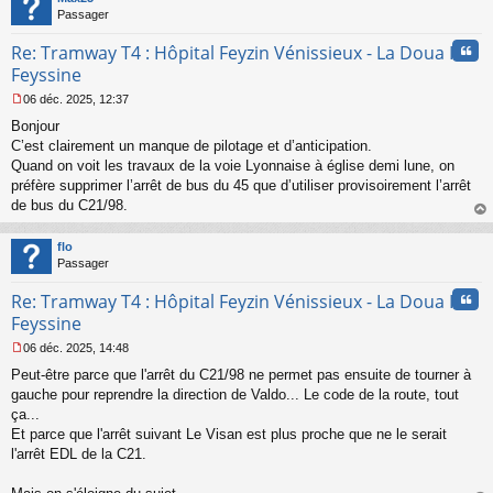
Passager
Cita
Re: Tramway T4 : Hôpital Feyzin Vénissieux - La Doua IUT
Feyssine
06 déc. 2025, 12:37
M
Bonjour
e
s
C’est clairement un manque de pilotage et d’anticipation.
s
Quand on voit les travaux de la voie Lyonnaise à église demi lune, on
a
préfère supprimer l’arrêt de bus du 45 que d’utiliser provisoirement l’arrêt
g
de bus du C21/98.
e
au
n
t
o
flo
n
Passager
l
u
Cita
Re: Tramway T4 : Hôpital Feyzin Vénissieux - La Doua IUT
Feyssine
06 déc. 2025, 14:48
M
Peut-être parce que l'arrêt du C21/98 ne permet pas ensuite de tourner à
e
s
gauche pour reprendre la direction de Valdo... Le code de la route, tout
s
ça...
a
Et parce que l'arrêt suivant Le Visan est plus proche que ne le serait
g
l'arrêt EDL de la C21.
e
n
o