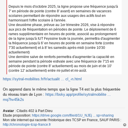
l
Depuis le mois d'octobre 2025, la ligne propose une fréquence jusqu'à
u
7' en période de pointe (contre 8' avant) en semaines de vacances
scolaires permettant de répondre aux usages des actifs tout en
harmonisant l'offre scolaire à l'année.
Une deuxième phase, prévue au 1er trimestre 2026, vise à répondre
aux pics de fréquentation en périodes de pointe. Le déploiement de 6
rames supplémentaire en heures de pointe, associé au prolongement
de la ligne jusqu'à IUT Feyssine toute la journée, permettra d'augmenter
la fréquence jusqu'à 6' en heures de pointe en semaine forte (contre
7'30 actuellement) et à 8' les samedis après-midi (contre 10'30
actuellement)
Une dernière salve de renforts permettra d'augmenter la capacité en
semaine pendant la période estivale avec une fréquence de 7'15 en
période de pointe (contre 8' actuellement) au mois de juin et de 10'
(contre 12' actuellement) entre mi-juillet et mi-août.
https://sytral-mobilites.fr/fr/actualit ... cl_-n.html
On apprend dans le même temps que la ligne T4 est la plus fréquentée
du réseau tram de Lyon :
https://bsky.app/profile/sytralmobilite ...
mq7hv45k2s
Avatar
: Citadis 402 à Part Dieu
Etude proposition:
https://drive.google.com/file/d/1U_NJEj ... sp=sharing
Mon site internet qui raconte l'historique des TCSP en France, SAUF PARIS :
http://chronologie-tcsp-france.fr