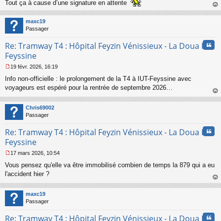
Tout ça à cause d’une signature en attente
g
au
e
t
n
maxc19
o
Passager
n
l
Cita
Re: Tramway T4 : Hôpital Feyzin Vénissieux - La Doua IUT
u
Feyssine
19 févr. 2026, 16:19
M
Info non-officielle : le prolongement de la T4 à IUT-Feyssine avec
e
s
voyageurs est espéré pour la rentrée de septembre 2026…
s
au
a
t
Chris69002
g
Passager
e
n
Cita
Re: Tramway T4 : Hôpital Feyzin Vénissieux - La Doua IUT
o
n
Feyssine
l
17 mars 2026, 10:54
u
M
Vous pensez qu'elle va être immobilisé combien de temps la 879 qui a eu
e
s
l'accident hier ?
s
au
a
t
maxc19
g
Passager
e
n
Cita
Re: Tramway T4 : Hôpital Feyzin Vénissieux - La Doua IUT
o