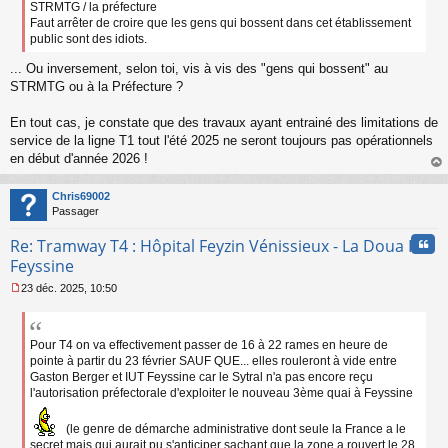
e
STRMTG / la préfecture
n
Faut arrêter de croire que les gens qui bossent dans cet établissement
o
public sont des idiots.
n
l
... Ou inversement, selon toi, vis à vis des "gens qui bossent" au
u
STRMTG ou à la Préfecture ?
En tout cas, je constate que des travaux ayant entrainé des limitations de
service de la ligne T1 tout l'été 2025 ne seront toujours pas opérationnels
en début d'année 2026 !
au
t
Chris69002
Passager
Cita
Re: Tramway T4 : Hôpital Feyzin Vénissieux - La Doua IUT
Feyssine
23 déc. 2025, 10:50
M
e
s
s
Pour T4 on va effectivement passer de 16 à 22 rames en heure de
a
pointe à partir du 23 février SAUF QUE... elles rouleront à vide entre
g
Gaston Berger et IUT Feyssine car le Sytral n'a pas encore reçu
e
l'autorisation préfectorale d'exploiter le nouveau 3ème quai à Feyssine
n
o
(le genre de démarche administrative dont seule la France a le
n
secret mais qui aurait pu s'anticiper sachant que la zone a rouvert le 28