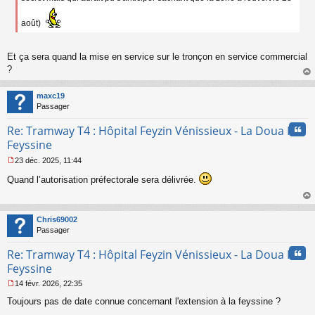
l
u
août)
Et ça sera quand la mise en service sur le tronçon en service commercial
?
au
t
maxc19
Passager
Cita
Re: Tramway T4 : Hôpital Feyzin Vénissieux - La Doua IUT
Feyssine
23 déc. 2025, 11:44
M
Quand l’autorisation préfectorale sera délivrée.
e
s
s
au
a
t
Chris69002
g
Passager
e
n
Cita
Re: Tramway T4 : Hôpital Feyzin Vénissieux - La Doua IUT
o
n
Feyssine
l
14 févr. 2026, 22:35
u
M
Toujours pas de date connue concernant l'extension à la feyssine ?
e
s