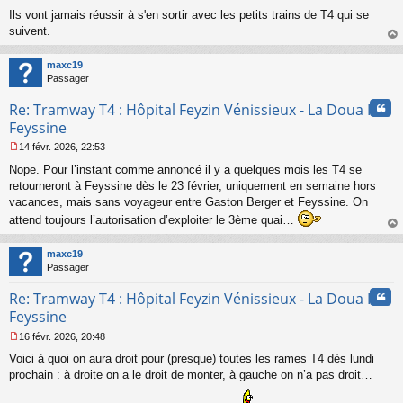
s
Ils vont jamais réussir à s'en sortir avec les petits trains de T4 qui se
a
suivent.
g
au
e
t
n
maxc19
o
Passager
n
Cita
l
Re: Tramway T4 : Hôpital Feyzin Vénissieux - La Doua IUT
u
Feyssine
14 févr. 2026, 22:53
M
Nope. Pour l’instant comme annoncé il y a quelques mois les T4 se
e
s
retourneront à Feyssine dès le 23 février, uniquement en semaine hors
s
vacances, mais sans voyageur entre Gaston Berger et Feyssine. On
a
attend toujours l’autorisation d’exploiter le 3ème quai…
g
au
e
t
n
maxc19
o
Passager
n
l
Cita
Re: Tramway T4 : Hôpital Feyzin Vénissieux - La Doua IUT
u
Feyssine
16 févr. 2026, 20:48
M
Voici à quoi on aura droit pour (presque) toutes les rames T4 dès lundi
e
s
prochain : à droite on a le droit de monter, à gauche on n’a pas droit…
s
a