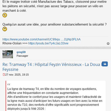
Et le maigre trottoir coté Manufacture des Tabacs, cloisonné pour mettre
l
les piétons en sécurité, n'est pas assez large pour pousser un vélo en
u
marchant à coté.
Quelqu'un aurait une idée, pour améliorer substanciellement la sécurité ?
https://www.youtube.com/channel/UC99xju ... J1jNp3FLhA
Rhone-Océan >>>
https://youtu.be/7y4cJaLO3vw
au
t
greg59
Passager
Cita
Re: Tramway T4 : Hôpital Feyzin Vénissieux - La Doua IUT
Feyssine
27 nov. 2025, 19:15
M
e
s
s
La ligne de tramway T4, en tête du nombre de voyages quotidiens,
a
affiche une fréquentation en constante augmentation.
g
Afin d'améliorer le confort pour les usagers et maintenir l'attractivité de
e
la ligne mais aussi d'anticiper les futurs usages en lien avec la mise en
n
service du T10, des renforts d'offre significatifs sont progressivement
o
déployés jusqu'à l'été 2026 :
n