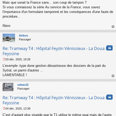
s
Mais que serait la France sans... son coup de tampon ?
a
Si vous connaissez la série
Au service de la France
, vous savez
g
l'importance d'un formulaire tamponné et les conséquences d'une faute de
e
procédure...
n
o
n
Rémi
l
au
u
t
Airbus
Passager
Cita
Re: Tramway T4 : Hôpital Feyzin Vénissieux - La Doua IUT
Feyssine
03 déc. 2025, 19:28
M
L'exemple -type dune gestion désastreuse des dossiers de la part du
e
s
Sytral, un parmi d'autres ...
s
LAMENTABLE !
a
au
g
t
sebac22
e
Passager
n
o
Cita
Re: Tramway T4 : Hôpital Feyzin Vénissieux - La Doua IUT
n
l
Feyssine
u
04 déc. 2025, 13:38
M
C’est d’autant plus stupide que le T1 utilise le même quai mais de l’autre
e