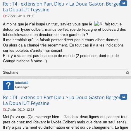
Cita
Re : T4 : extension Part Dieu > La Doua Gaston Berger >
La Doua IUT Feyssine
17 déc. 2010, 13:05
M
A moins que je n'ai loupé un truc, saviez vous que le
fait tout le
e
s
détour par lycée colbert, marius berliet, rue de l'epargne et boulevard des
s
tchécolslovaques en direction de saxe-gambetta ?
a
Il me semblait qu'il la faisait passer direct par le cours albert thomas.
g
Ou alors ca a changé très recemment. En tout cas il y a les indications
e
sur les potelets d'arrêts maintenant.
n
o
Et il y a vraiment pas beaucoup de monde (2 personnes dont moi de
n
Grange blanche à saxe...)
l
u
Stéphane
au
t
loicdu69
Passager
Cita
Re : T4 : extension Part Dieu > La Doua Gaston Berger >
La Doua IUT Feyssine
17 déc. 2010, 13:18
M
Moi j'ai vu ça. (Ça m'arrange bien... J'ai deux deux lignes qui passent tout
e
s
près de chez moi (devant le Lycée Colbert) mais que dans un seul sens).
s
Il n'y a pas vraiment eu d'information en effet sur ce changement. La ligne
a