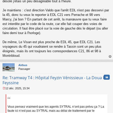
désolé j'étais un peu désagréable tout à l'heure.
a
g
Je maintiens : c'est direction Valdo que l'arrêt EDL n'est pas desservi par
e
la 45, donc tu veux le reporter à EDL C21 vers Perrache et 98 vers
n
o
Marcy, j'ai bon ? En partant de cet arrêt, la manœuvre que tu veux faire
n
est interdite par le code de la route, car elle fait couper des voies de
l
circulation. Il faut être placé sur la voie de gauche dès le départ (ou aller
u
faire demi tour à l'horloge).
De même, Le Visan est plus proche de EDL 45, que EDL C21. Les
voyageurs du 45 qui voudraient se rendre à Tassin sont un peu plus
éloignés, mais ils ont toujours les correspondances C21, 86 et 98 à
Montribloud.
au
t
Airbus
Passager
Cita
Re: Tramway T4 : Hôpital Feyzin Vénissieux - La Doua IUT
Feyssine
12 déc. 2025, 15:34
M
e
s
s
a
Vous pensez vraiment que les agents SYTRAL n’ont pas prévu ça ? La
g
faute ici n’est pas au SYTRAL mais au délai de traitement par le