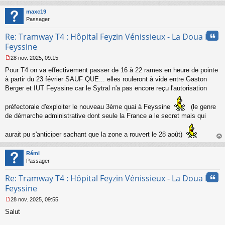
au
t
maxc19
Passager
Cita
Re: Tramway T4 : Hôpital Feyzin Vénissieux - La Doua IUT
Feyssine
28 nov. 2025, 09:15
M
Pour T4 on va effectivement passer de 16 à 22 rames en heure de pointe
e
s
à partir du 23 février SAUF QUE... elles rouleront à vide entre Gaston
s
Berger et IUT Feyssine car le Sytral n'a pas encore reçu l'autorisation
a
g
préfectorale d'exploiter le nouveau 3ème quai à Feyssine
(le genre
e
de démarche administrative dont seule la France a le secret mais qui
n
o
n
aurait pu s'anticiper sachant que la zone a rouvert le 28 août)
l
au
u
t
Rémi
Passager
Cita
Re: Tramway T4 : Hôpital Feyzin Vénissieux - La Doua IUT
Feyssine
28 nov. 2025, 09:55
M
Salut
e
s