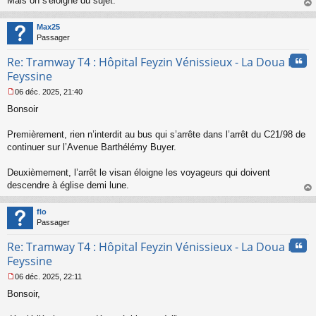
Mais on s'éloigne du sujet.
n
au
l
t
Max25
u
Passager
Cita
Re: Tramway T4 : Hôpital Feyzin Vénissieux - La Doua IUT
Feyssine
06 déc. 2025, 21:40
M
Bonsoir
e
s
s
Premièrement, rien n’interdit au bus qui s’arrête dans l’arrêt du C21/98 de
a
continuer sur l’Avenue Barthélémy Buyer.
g
e
Deuxièmement, l’arrêt le visan éloigne les voyageurs qui doivent
n
o
descendre à église demi lune.
n
au
l
t
flo
u
Passager
Cita
Re: Tramway T4 : Hôpital Feyzin Vénissieux - La Doua IUT
Feyssine
06 déc. 2025, 22:11
M
Bonsoir,
e
s
s