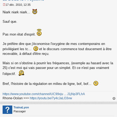
17 déc. 2010, 12:35
M
e
Niark niark niark...
s
s
Sauf que.
a
g
e
Pas mon état d'esprit.
n
o
n
Je préfère dire que j'économise l'oxygène de mes contemporains en
l
privilégiant les tc...
et le discours commence tout doucement à être
u
recevable, à défaut d'être reçu.
Mais si on s'obstine à pourrir les fréquences, (exemple au hasard avec la
25) c'est moi qui vais passer pour un simplet. Et ce n'est pas vraiment
l'objectif.
Bref, l'histoire de la régulation en milieu de ligne, bof, bof...
https://www.youtube.com/channel/UC99xju ... J1jNp3FLhA
Rhone-Océan >>>
https://youtu.be/7y4cJaLO3vw
au
t
TrainaLyon
Passager