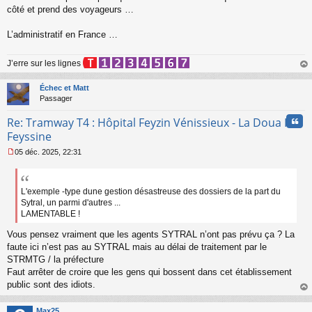
s
côté et prend des voyageurs …
s
a
L’administratif en France …
g
e
n
J’erre sur les lignes
o
au
n
t
Échec et Matt
l
Passager
u
Cita
Re: Tramway T4 : Hôpital Feyzin Vénissieux - La Doua IUT
Feyssine
05 déc. 2025, 22:31
M
e
s
s
L'exemple -type dune gestion désastreuse des dossiers de la part du
a
Sytral, un parmi d'autres ...
g
LAMENTABLE !
e
n
Vous pensez vraiment que les agents SYTRAL n’ont pas prévu ça ? La
o
faute ici n’est pas au SYTRAL mais au délai de traitement par le
n
STRMTG / la préfecture
l
Faut arrêter de croire que les gens qui bossent dans cet établissement
u
public sont des idiots.
au
t
Max25