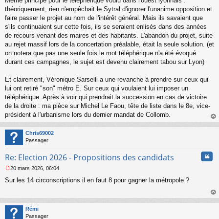
Même principe pour le téléphérique voulu dans l'ouest lyonnais :
théoriquement, rien n'empêchait le Sytral d'ignorer l'unanime opposition et
faire passer le projet au nom de l'intérêt général. Mais ils savaient que
s'ils continuaient sur cette fois, ils se seraient enlisés dans des années
de recours venant des maires et des habitants. L'abandon du projet, suite
au rejet massif lors de la concertation préalable, était la seule solution. (et
on notera que pas une seule fois le mot téléphérique n'a été évoqué
durant ces campagnes, le sujet est devenu clairement tabou sur Lyon)
Et clairement, Véronique Sarselli a une revanche à prendre sur ceux qui
lui ont retiré "son" métro E. Sur ceux qui voulaient lui imposer un
téléphérique. Après à voir qui prendrait la succession en cas de victoire
de la droite : ma pièce sur Michel Le Faou, tête de liste dans le 8e, vice-
président à l'urbanisme lors du dernier mandat de Collomb.
au
t
Chris69002
Passager
Cita
Re: Election 2026 - Propositions des candidats
20 mars 2026, 06:04
M
Sur les 14 circonscriptions il en faut 8 pour gagner la métropole ?
e
s
s
au
a
t
Rémi
g
Passager
e