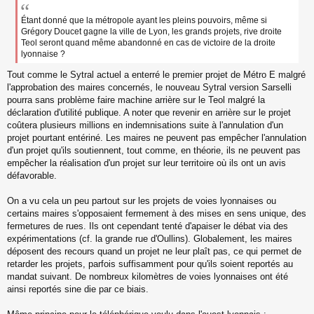
s
s
Étant donné que la métropole ayant les pleins pouvoirs, même si
a
Grégory Doucet gagne la ville de Lyon, les grands projets, rive droite
g
Teol seront quand même abandonné en cas de victoire de la droite
e
lyonnaise ?
n
o
Tout comme le Sytral actuel a enterré le premier projet de Métro E malgré
n
l'approbation des maires concernés, le nouveau Sytral version Sarselli
l
pourra sans problème faire machine arrière sur le Teol malgré la
u
déclaration d'utilité publique. A noter que revenir en arrière sur le projet
coûtera plusieurs millions en indemnisations suite à l'annulation d'un
projet pourtant entériné. Les maires ne peuvent pas empêcher l'annulation
d'un projet qu'ils soutiennent, tout comme, en théorie, ils ne peuvent pas
empêcher la réalisation d'un projet sur leur territoire où ils ont un avis
défavorable.
On a vu cela un peu partout sur les projets de voies lyonnaises ou
certains maires s'opposaient fermement à des mises en sens unique, des
fermetures de rues. Ils ont cependant tenté d'apaiser le débat via des
expérimentations (cf. la grande rue d'Oullins). Globalement, les maires
déposent des recours quand un projet ne leur plaît pas, ce qui permet de
retarder les projets, parfois suffisamment pour qu'ils soient reportés au
mandat suivant. De nombreux kilomètres de voies lyonnaises ont été
ainsi reportés sine die par ce biais.