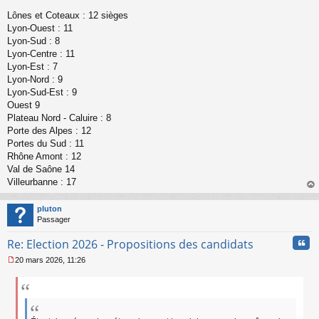
n
Lônes et Coteaux : 12 sièges
l
Lyon-Ouest : 11
u
Lyon-Sud : 8
Lyon-Centre : 11
Lyon-Est : 7
Lyon-Nord : 9
Lyon-Sud-Est : 9
Ouest 9
Plateau Nord - Caluire : 8
Porte des Alpes : 12
Portes du Sud : 11
Rhône Amont : 12
Val de Saône 14
Villeurbanne : 17
au
t
pluton
Passager
Cita
Re: Election 2026 - Propositions des candidats
20 mars 2026, 11:26
M
e
s
s
a