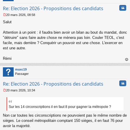
n
Cita
Re: Election 2026 - Propositions des candidats
o
n
20 mars 2026, 08:58
l
M
u
Salut
e
s
s
Attention à un point : il faudra bien avoir un bilan au bout du mandat, donc
a
"détruire" sans faire autre chose ne mènera pas loin. Couler TEOL, c'est
g
facile, mais derrière ? Conquérir un pouvoir est une chose. L'exercer en
e
est une autre.
n
o
n
Rémi
l
au
u
t
maxc19
Passager
Cita
Re: Election 2026 - Propositions des candidats
20 mars 2026, 10:34
M
e
s
s
Sur les 14 circonscriptions il en faut 8 pour gagner la métropole ?
a
Non car toutes les circonscriptions ne pourvoient pas le même nombre de
g
e
sièges. Le conseil métropolitain comptant 150 sièges, il en faut 76 pour
n
avoir la majorité.
o