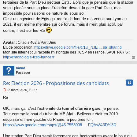
s
tertiaires de la Part Dieu secteur Est) , alors que je pensais que la station
s
serait placée sous la place Francfort devant la gare Part Dieu, mais
a
impossible pour raisons de nature du sous sol.
g
C'est un ingénieur de Egis qui me l'a dit lors de ma venue sur Lyon en
e
2021, il est même membre sur ce forum, mais il n'est plus actif, par
n
o
contre, il est sur les RS
n
l
Avatar
: Citadis 402 à Part Dieu
u
Etude proposition:
https://drive.google.com/file/d/1U_NJEj ... sp=sharing
Mon site internet qui raconte l'historique des TCSP en France, SAUF PARIS :
http://chronologie-tcsp-france.fr
au
t
nanar
Passager
Cita
Re: Election 2026 - Propositions des candidats
22 mars 2026, 19:27
M
Re
e
s
s
OK, mais ça, c'est l'extrémité du
tunnel d'arrière gare
, je pense.
a
Tout comme le bout du tube du ME Alaï - Bellecour était en 2019
g
esquissé en rive gauche du Rhône, à peu près ici :
e
https://www.google.com/maps/@45.7558008 ... FQAw%3D%3D
n
o
n
Une station Part Dieu serait forcement qqs hectomètres avant le bout du