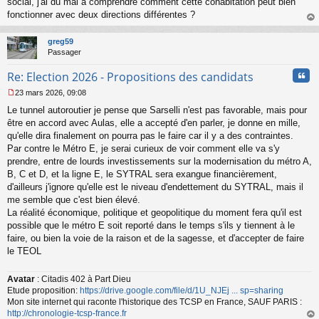
social, j'ai du mal à comprendre comment cette cohabitation peut bien
n
o
fonctionner avec deux directions différentes ?
n
au
l
t
greg59
u
Passager
Cita
Re: Election 2026 - Propositions des candidats
23 mars 2026, 09:08
M
Le tunnel autoroutier je pense que Sarselli n'est pas favorable, mais pour
e
s
être en accord avec Aulas, elle a accepté d'en parler, je donne en mille,
s
qu'elle dira finalement on pourra pas le faire car il y a des contraintes.
a
Par contre le Métro E, je serai curieux de voir comment elle va s'y
g
prendre, entre de lourds investissements sur la modernisation du métro A,
e
B, C et D, et la ligne E, le SYTRAL sera exangue financièrement,
n
o
d'ailleurs j'ignore qu'elle est le niveau d'endettement du SYTRAL, mais il
n
me semble que c'est bien élevé.
l
La réalité économique, politique et geopolitique du moment fera qu'il est
u
possible que le métro E soit reporté dans le temps s'ils y tiennent à le
faire, ou bien la voie de la raison et de la sagesse, et d'accepter de faire
le TEOL
Avatar
: Citadis 402 à Part Dieu
Etude proposition:
https://drive.google.com/file/d/1U_NJEj ... sp=sharing
Mon site internet qui raconte l'historique des TCSP en France, SAUF PARIS :
http://chronologie-tcsp-france.fr