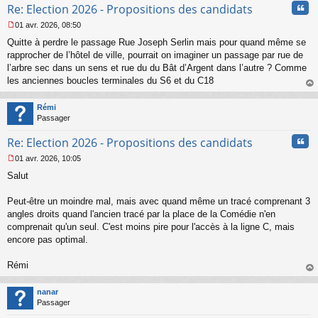
Cita
l
Re: Election 2026 - Propositions des candidats
u
01 avr. 2026, 08:50
M
Quitte à perdre le passage Rue Joseph Serlin mais pour quand même se
e
s
rapprocher de l’hôtel de ville, pourrait on imaginer un passage par rue de
s
l’arbre sec dans un sens et rue du du Bât d’Argent dans l’autre ? Comme
a
les anciennes boucles terminales du S6 et du C18
g
au
e
t
n
Rémi
o
Passager
n
Cita
l
Re: Election 2026 - Propositions des candidats
u
01 avr. 2026, 10:05
M
Salut
e
s
s
Peut-être un moindre mal, mais avec quand même un tracé comprenant 3
a
angles droits quand l'ancien tracé par la place de la Comédie n'en
g
comprenait qu'un seul. C'est moins pire pour l'accès à la ligne C, mais
e
encore pas optimal.
n
o
n
Rémi
l
au
u
t
nanar
Passager