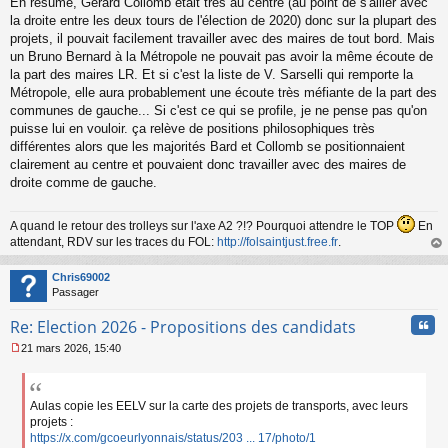
En résumé, Gérard Collomb était très au centre (au point de s'allier avec
la droite entre les deux tours de l'élection de 2020) donc sur la plupart des
projets, il pouvait facilement travailler avec des maires de tout bord. Mais
un Bruno Bernard à la Métropole ne pouvait pas avoir la même écoute de
la part des maires LR. Et si c'est la liste de V. Sarselli qui remporte la
Métropole, elle aura probablement une écoute très méfiante de la part des
communes de gauche... Si c'est ce qui se profile, je ne pense pas qu'on
puisse lui en vouloir. ça relève de positions philosophiques très
différentes alors que les majorités Bard et Collomb se positionnaient
clairement au centre et pouvaient donc travailler avec des maires de
droite comme de gauche.
A quand le retour des trolleys sur l'axe A2 ?!? Pourquoi attendre le TOP
En
attendant, RDV sur les traces du FOL:
http://folsaintjust.free.fr
.
au
t
Chris69002
Passager
Cita
Re: Election 2026 - Propositions des candidats
21 mars 2026, 15:40
M
e
s
s
Aulas copie les EELV sur la carte des projets de transports, avec leurs
a
projets :
g
https://x.com/gcoeurlyonnais/status/203 ... 17/photo/1