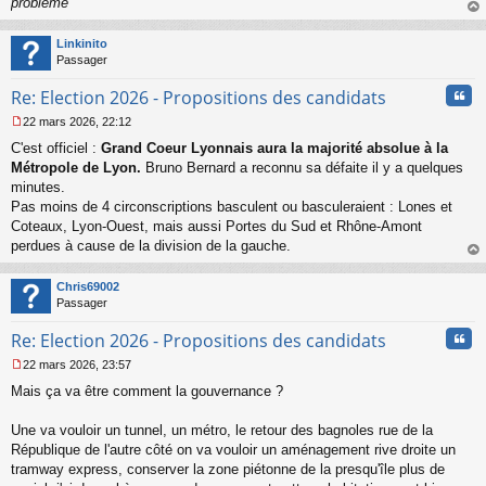
problème
"
au
t
Linkinito
Passager
Cita
Re: Election 2026 - Propositions des candidats
22 mars 2026, 22:12
M
C'est officiel :
Grand Coeur Lyonnais aura la majorité absolue à la
e
s
Métropole de Lyon.
Bruno Bernard a reconnu sa défaite il y a quelques
s
minutes.
a
Pas moins de 4 circonscriptions basculent ou basculeraient : Lones et
g
Coteaux, Lyon-Ouest, mais aussi Portes du Sud et Rhône-Amont
e
perdues à cause de la division de la gauche.
n
o
au
n
t
Chris69002
l
Passager
u
Cita
Re: Election 2026 - Propositions des candidats
22 mars 2026, 23:57
M
Mais ça va être comment la gouvernance ?
e
s
s
Une va vouloir un tunnel, un métro, le retour des bagnoles rue de la
a
République de l'autre côté on va vouloir un aménagement rive droite un
g
tramway express, conserver la zone piétonne de la presqu'île plus de
e