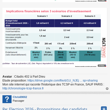
Avatar
: Citadis 402 à Part Dieu
Etude proposition:
https://drive.google.com/file/d/1U_NJEj ... sp=sharing
Mon site internet qui raconte l'historique des TCSP en France, SAUF PARIS :
http://chronologie-tcsp-france.fr
au
t
Chris69002
Passager
Cita
Re: Election 2026 - Propositions des candidats