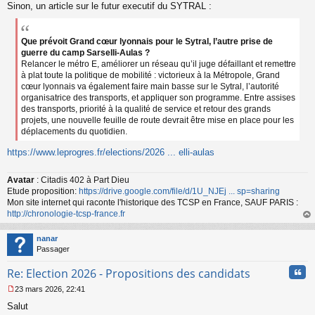
Sinon, un article sur le futur executif du SYTRAL :
Que prévoit Grand cœur lyonnais pour le Sytral, l’autre prise de
guerre du camp Sarselli-Aulas ?
Relancer le métro E, améliorer un réseau qu’il juge défaillant et remettre
à plat toute la politique de mobilité : victorieux à la Métropole, Grand
cœur lyonnais va également faire main basse sur le Sytral, l’autorité
organisatrice des transports, et appliquer son programme. Entre assises
des transports, priorité à la qualité de service et retour des grands
projets, une nouvelle feuille de route devrait être mise en place pour les
déplacements du quotidien.
https://www.leprogres.fr/elections/2026 ... elli-aulas
Avatar
: Citadis 402 à Part Dieu
Etude proposition:
https://drive.google.com/file/d/1U_NJEj ... sp=sharing
Mon site internet qui raconte l'historique des TCSP en France, SAUF PARIS :
http://chronologie-tcsp-france.fr
au
t
nanar
Passager
Cita
Re: Election 2026 - Propositions des candidats
23 mars 2026, 22:41
M
Salut
e