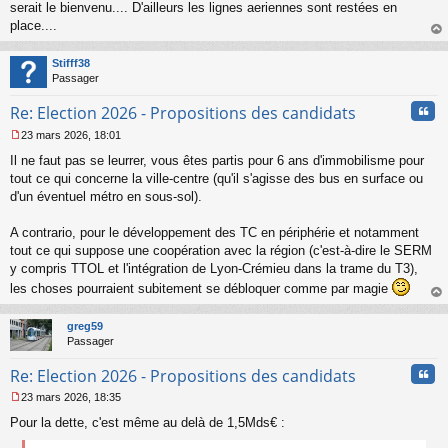
s
serait le bienvenu.... D'ailleurs les lignes aeriennes sont restées en
s
place....
a
au
g
t
Stifff38
e
Passager
n
o
Cita
Re: Election 2026 - Propositions des candidats
n
l
23 mars 2026, 18:01
u
M
Il ne faut pas se leurrer, vous êtes partis pour 6 ans d'immobilisme pour
e
s
tout ce qui concerne la ville-centre (qu'il s'agisse des bus en surface ou
s
d'un éventuel métro en sous-sol).
a
g
A contrario, pour le développement des TC en périphérie et notamment
e
tout ce qui suppose une coopération avec la région (c'est-à-dire le SERM
n
o
y compris TTOL et l'intégration de Lyon-Crémieu dans la trame du T3),
n
les choses pourraient subitement se débloquer comme par magie
l
au
u
t
greg59
Passager
Cita
Re: Election 2026 - Propositions des candidats
23 mars 2026, 18:35
M
Pour la dette, c'est même au delà de 1,5Mds€ :
e
s