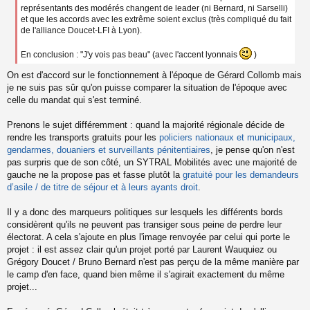
représentants des modérés changent de leader (ni Bernard, ni Sarselli)
et que les accords avec les extrême soient exclus (très compliqué du fait
de l'alliance Doucet-LFI à Lyon).
En conclusion : "J'y vois pas beau" (avec l'accent lyonnais
)
On est d'accord sur le fonctionnement à l'époque de Gérard Collomb mais
je ne suis pas sûr qu'on puisse comparer la situation de l'époque avec
celle du mandat qui s'est terminé.
Prenons le sujet différemment : quand la majorité régionale décide de
rendre les transports gratuits pour les
policiers nationaux et municipaux,
gendarmes, douaniers et surveillants pénitentiaires
, je pense qu'on n'est
pas surpris que de son côté, un SYTRAL Mobilités avec une majorité de
gauche ne la propose pas et fasse plutôt la
gratuité pour les demandeurs
d’asile / de titre de séjour et à leurs ayants droit
.
Il y a donc des marqueurs politiques sur lesquels les différents bords
considèrent qu'ils ne peuvent pas transiger sous peine de perdre leur
électorat. A cela s'ajoute en plus l'image renvoyée par celui qui porte le
projet : il est assez clair qu'un projet porté par Laurent Wauquiez ou
Grégory Doucet / Bruno Bernard n'est pas perçu de la même manière par
le camp d'en face, quand bien même il s'agirait exactement du même
projet...