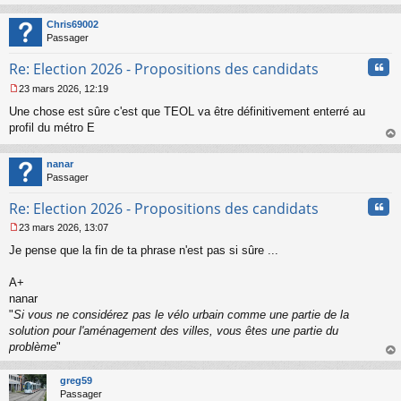
au
t
Chris69002
Passager
Cita
Re: Election 2026 - Propositions des candidats
23 mars 2026, 12:19
M
Une chose est sûre c'est que TEOL va être définitivement enterré au
e
s
profil du métro E
s
au
a
t
nanar
g
Passager
e
n
Cita
Re: Election 2026 - Propositions des candidats
o
n
23 mars 2026, 13:07
l
M
u
Je pense que la fin de ta phrase n'est pas si sûre ...
e
s
s
A+
a
nanar
g
"
Si vous ne considérez pas le vélo urbain comme une partie de la
e
solution pour l'aménagement des villes, vous êtes une partie du
n
o
problème
"
n
au
l
t
greg59
u
Passager