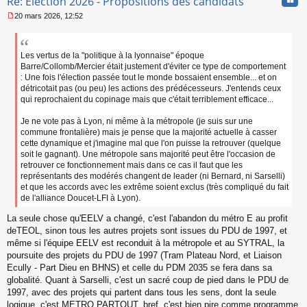
Re: Election 2026 - Propositions des candidats
20 mars 2026, 12:52
M
e
s
s
Les vertus de la "politique à la lyonnaise" époque
a
Barre/Collomb/Mercier était justement d'éviter ce type de comportement
g
: Une fois l'élection passée tout le monde bossaient ensemble... et on
e
détricotait pas (ou peu) les actions des prédécesseurs. J'entends ceux
n
qui reprochaient du copinage mais que c'était terriblement efficace...
o
n
Je ne vote pas à Lyon, ni même à la métropole (je suis sur une
l
commune frontalière) mais je pense que la majorité actuelle à casser
u
cette dynamique et j'imagine mal que l'on puisse la retrouver (quelque
soit le gagnant). Une métropole sans majorité peut être l'occasion de
retrouver ce fonctionnement mais dans ce cas il faut que les
représentants des modérés changent de leader (ni Bernard, ni Sarselli)
et que les accords avec les extrême soient exclus (très compliqué du fait
de l'alliance Doucet-LFI à Lyon).
La seule chose qu'EELV a changé, c'est l'abandon du métro E au profit
deTEOL, sinon tous les autres projets sont issues du PDU de 1997, et
même si l'équipe EELV est reconduit à la métropole et au SYTRAL, la
poursuite des projets du PDU de 1997 (Tram Plateau Nord, et Liaison
Ecully - Part Dieu en BHNS) et celle du PDM 2035 se fera dans sa
globalité. Quant à Sarselli, c'est un sacré coup de pied dans le PDU de
1997, avec des projets qui partent dans tous les sens, dont la seule
logique, c'est METRO PARTOUT, bref, c'est bien pire comme programme