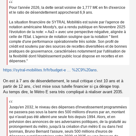
s
a
Pour l'année 2026, la dette serait voisine de 1,777 M€ en fin d'exercice
g
et le ratio de désendettement approcherait 6,9 ans.
e
n
La situation financière de SYTRAL Mobilités est suivie par l'agence de
o
notation américaine Moody's, qui a rendu publique en Novembre 2025
n
l'évolution de la note: « Aa3 » avec une perspective négative, alignée à
l
celle de l'Etat. L'agence de notation souligne que la notation " tient
u
compte d'une performance opérationnelle très solide. Son profil de
crédit est soutenu par des sources de recettes diversifiées et de bonnes
pratiques de gouvernance, caractérisées notamment par l'utilisation de
la flexibilité dont l'établissement public local dispose en recettes et en
dépenses."
https://sytral-mobilites.fr/fr/budget-e ... %2C9%20ans
.
On est à 7 ans de désendettement, le seuil critique c'est 10 ans et à
partir de 12 ans, c'est mise sous tutelle financier si ça dérape trop.
Au temps dire, le Métro E sera très compliqué à réaliser avant 2035.
Jusqu'en 2032, le niveau des dépenses d'investissement programmées
ne passera pas sous la barre des 500 millions d'euros par an, montant
qui n'avait pas été atteint une seule fois depuis 1994. Alors, et en
prévision des annonces de ses adversaires politiques, de la gratuité au
prolongement du métro, jusqu'à la création d'un métro E ou dans l'est
lyonnais, Bruno Bernard l'assure, seuls 500 millions d'euros de