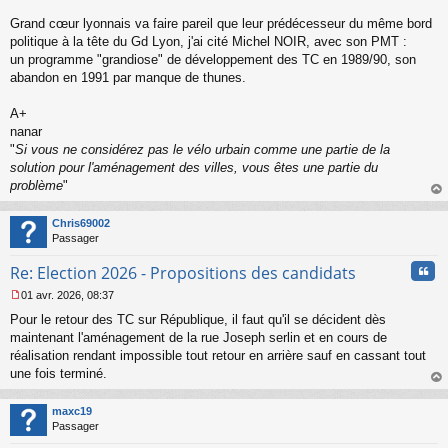
s
s
Grand cœur lyonnais va faire pareil que leur prédécesseur du même bord
a
politique à la tête du Gd Lyon, j'ai cité Michel NOIR, avec son PMT :
g
un programme "grandiose" de développement des TC en 1989/90, son
e
abandon en 1991 par manque de thunes.
n
o
n
A+
l
nanar
u
"
Si vous ne considérez pas le vélo urbain comme une partie de la
solution pour l'aménagement des villes, vous êtes une partie du
problème
"
au
t
Chris69002
Passager
Cita
Re: Election 2026 - Propositions des candidats
01 avr. 2026, 08:37
M
Pour le retour des TC sur République, il faut qu'il se décident dès
e
s
maintenant l'aménagement de la rue Joseph serlin et en cours de
s
réalisation rendant impossible tout retour en arrière sauf en cassant tout
a
une fois terminé.
g
au
e
t
n
maxc19
o
Passager
n