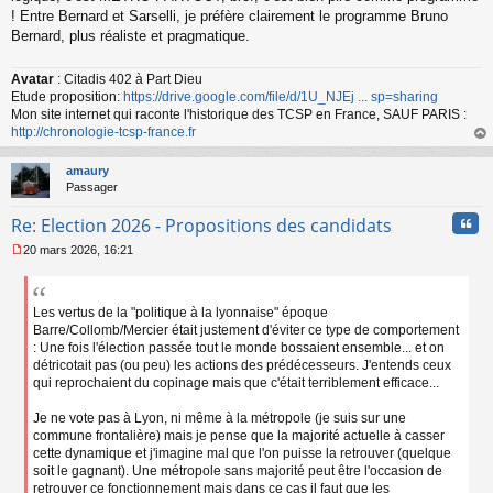
! Entre Bernard et Sarselli, je préfère clairement le programme Bruno
Bernard, plus réaliste et pragmatique.
Avatar
: Citadis 402 à Part Dieu
Etude proposition:
https://drive.google.com/file/d/1U_NJEj ... sp=sharing
Mon site internet qui raconte l'historique des TCSP en France, SAUF PARIS :
http://chronologie-tcsp-france.fr
au
t
amaury
Passager
Cita
Re: Election 2026 - Propositions des candidats
20 mars 2026, 16:21
M
e
s
s
Les vertus de la "politique à la lyonnaise" époque
a
Barre/Collomb/Mercier était justement d'éviter ce type de comportement
g
: Une fois l'élection passée tout le monde bossaient ensemble... et on
e
détricotait pas (ou peu) les actions des prédécesseurs. J'entends ceux
n
qui reprochaient du copinage mais que c'était terriblement efficace...
o
n
Je ne vote pas à Lyon, ni même à la métropole (je suis sur une
l
commune frontalière) mais je pense que la majorité actuelle à casser
u
cette dynamique et j'imagine mal que l'on puisse la retrouver (quelque
soit le gagnant). Une métropole sans majorité peut être l'occasion de
retrouver ce fonctionnement mais dans ce cas il faut que les