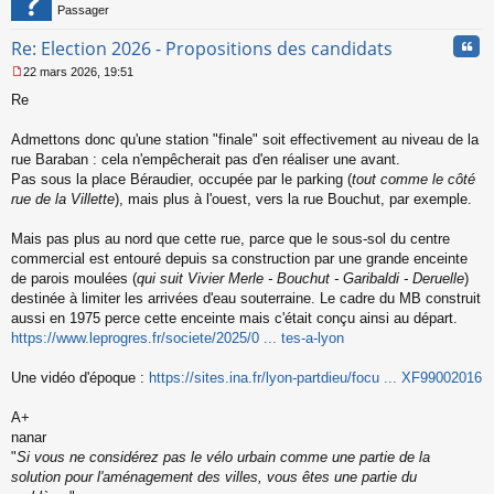
u
Passager
Cita
Re: Election 2026 - Propositions des candidats
22 mars 2026, 19:51
M
Re
e
s
s
Admettons donc qu'une station "finale" soit effectivement au niveau de la
a
rue Baraban : cela n'empêcherait pas d'en réaliser une avant.
g
Pas sous la place Béraudier, occupée par le parking (
tout comme le côté
e
rue de la Villette
), mais plus à l'ouest, vers la rue Bouchut, par exemple.
n
o
n
Mais pas plus au nord que cette rue, parce que le sous-sol du centre
l
commercial est entouré depuis sa construction par une grande enceinte
u
de parois moulées (
qui suit Vivier Merle - Bouchut - Garibaldi - Deruelle
)
destinée à limiter les arrivées d'eau souterraine. Le cadre du MB construit
aussi en 1975 perce cette enceinte mais c'était conçu ainsi au départ.
https://www.leprogres.fr/societe/2025/0 ... tes-a-lyon
Une vidéo d'époque :
https://sites.ina.fr/lyon-partdieu/focu ... XF99002016
A+
nanar
"
Si vous ne considérez pas le vélo urbain comme une partie de la
solution pour l'aménagement des villes, vous êtes une partie du