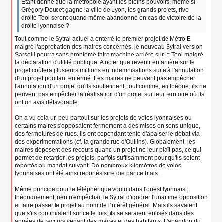
g
Étant donné que la métropole ayant les pleins pouvoirs, même si
e
Grégory Doucet gagne la ville de Lyon, les grands projets, rive
n
droite Teol seront quand même abandonné en cas de victoire de la
o
droite lyonnaise ?
n
Tout comme le Sytral actuel a enterré le premier projet de Métro E
l
u
malgré l'approbation des maires concernés, le nouveau Sytral version
Sarselli pourra sans problème faire machine arrière sur le Teol malgré
la déclaration d'utilité publique. A noter que revenir en arrière sur le
projet coûtera plusieurs millions en indemnisations suite à l'annulation
d'un projet pourtant entériné. Les maires ne peuvent pas empêcher
l'annulation d'un projet qu'ils soutiennent, tout comme, en théorie, ils ne
peuvent pas empêcher la réalisation d'un projet sur leur territoire où ils
ont un avis défavorable.
On a vu cela un peu partout sur les projets de voies lyonnaises ou
certains maires s'opposaient fermement à des mises en sens unique,
des fermetures de rues. Ils ont cependant tenté d'apaiser le débat via
des expérimentations (cf. la grande rue d'Oullins). Globalement, les
maires déposent des recours quand un projet ne leur plaît pas, ce qui
permet de retarder les projets, parfois suffisamment pour qu'ils soient
reportés au mandat suivant. De nombreux kilomètres de voies
lyonnaises ont été ainsi reportés sine die par ce biais.
Même principe pour le téléphérique voulu dans l'ouest lyonnais :
théoriquement, rien n'empêchait le Sytral d'ignorer l'unanime opposition
et faire passer le projet au nom de l'intérêt général. Mais ils savaient
que s'ils continuaient sur cette fois, ils se seraient enlisés dans des
années de recours venant des maires et des habitants. L'abandon du