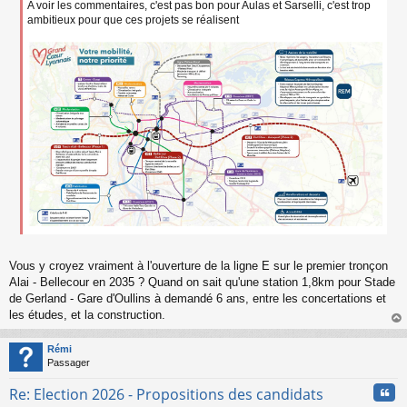
e
A voir les commentaires, c'est pas bon pour Aulas et Sarselli, c'est trop
n
ambitieux pour que ces projets se réalisent
o
n
l
u
Vous y croyez vraiment à l'ouverture de la ligne E sur le premier tronçon
Alai - Bellecour en 2035 ? Quand on sait qu'une station 1,8km pour Stade
de Gerland - Gare d'Oullins à demandé 6 ans, entre les concertations et
les études, et la construction.
au
t
Rémi
Passager
Cita
Re: Election 2026 - Propositions des candidats