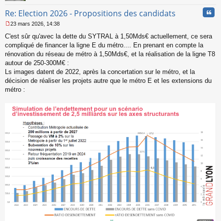
Cita
Re: Election 2026 - Propositions des candidats
23 mars 2026, 14:38
M
C'est sûr qu'avec la dette du SYTRAL à 1,50Mds€ actuellement, ce sera
e
s
compliqué de financer la ligne E du métro.... En prenant en compte la
s
rénovation du réseau de métro à 1,50Mds€, et la réalisation de la ligne T8
a
autour de 250-300M€ :
g
Ls images datent de 2022, après la concertation sur le métro, et la
e
décision de réaliser les projets autre que le métro E et les extensions du
n
o
métro :
n
l
u