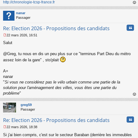
http://chronologie-tcsp-france.fr
au
t
nanar
Passager
Cita
Re: Election 2026 - Propositions des candidats
22 mars 2026, 16:51
M
Salut
e
s
s
@Greg, tu nous en dis un peu plus sur ce "terminus Part Dieu du métro
a
assez loin de la gare" , sto'plait
g
e
A+
n
o
nanar
n
"
Si vous ne considérez pas le vélo urbain comme une partie de la
l
solution pour l'aménagement des villes, vous êtes une partie du
u
problème
"
au
t
greg59
Passager
Cita
Re: Election 2026 - Propositions des candidats
22 mars 2026, 18:38
M
Si j'ai bien compris, c'est sur le secteur Baraban (derrière les immeubles
e