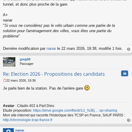
l
tunnel, et donc plus proche de la gare.
u
A+
nanar
"
Si vous ne considérez pas le vélo urbain comme une partie de la
solution pour l'aménagement des villes, vous êtes une partie du
problème
"
Dernière modification par
nanar
le 22 mars 2026, 19:38, modifié 1 fois.
au
t
greg59
Passager
Cita
Re: Election 2026 - Propositions des candidats
22 mars 2026, 19:36
M
Je parle bien de la station. Pas de l'arrière gare
e
s
s
a
Avatar
: Citadis 402 à Part Dieu
g
Etude proposition:
https://drive.google.com/file/d/1U_NJEj ... sp=sharing
e
n
Mon site internet qui raconte l'historique des TCSP en France, SAUF PARIS :
o
http://chronologie-tcsp-france.fr
n
au
l
t
nanar