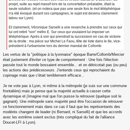
projet, suite au rejet massif lors de la concertation préalable, était la
seule solution. (et on notera que pas une seule fois le mot téléphérique
n'a été évoqué durant ces campagnes, le sujet est devenu clairement
tabou sur Lyon)
Et clairement, Véronique Sarselli a une revanche à prendre sur ceux qui
lui ont retiré "son" métro E. Sur ceux qui voulaient lui imposer un
téléphérique. Après à voir qui prendrait la succession en cas de victoire
de la droite : ma pièce sur Michel Le Faou, tête de liste dans le 8e, vice-
président à l'urbanisme lors du dernier mandat de Collomb.
Les vertus de la "politique à la lyonnaise" époque Barre/Collomb/Mercier
était justement d'éviter ce type de comportement : Une fois l'élection
passée tout le monde bossaient ensemble... et on détricotait pas (ou peu)
les actions des prédécesseurs. J'entends ceux qui reprochaient du
copinage mais que c'était terriblement efficace...
Je ne vote pas à Lyon, ni même à la métropole (je suis sur une commune
frontalière) mais je pense que la majorité actuelle à casser cette
dynamique et j'imagine mal que l'on puisse la retrouver (quelque soit le
gagnant). Une métropole sans majorité peut être l'occasion de retrouver
ce fonctionnement mais dans ce cas il faut que les représentants des
modérés changent de leader (ni Bernard, ni Sarselli) et que les accords
avec les extrême soient exclus (très compliqué du fait de l'alliance
Doucet-LFI à Lyon).