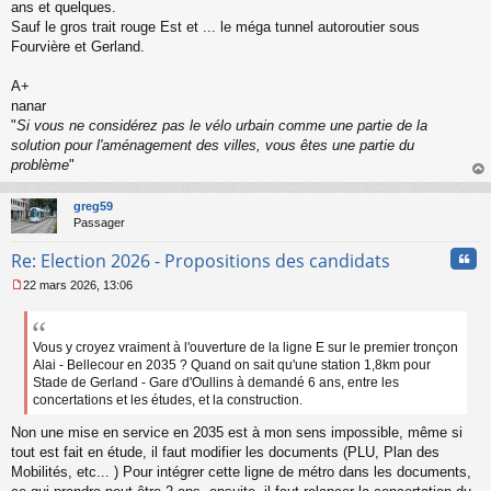
ans et quelques.
Sauf le gros trait rouge Est et ... le méga tunnel autoroutier sous
Fourvière et Gerland.
A+
nanar
"
Si vous ne considérez pas le vélo urbain comme une partie de la
solution pour l'aménagement des villes, vous êtes une partie du
problème
"
au
t
greg59
Passager
Cita
Re: Election 2026 - Propositions des candidats
22 mars 2026, 13:06
M
e
s
s
Vous y croyez vraiment à l'ouverture de la ligne E sur le premier tronçon
a
Alai - Bellecour en 2035 ? Quand on sait qu'une station 1,8km pour
g
Stade de Gerland - Gare d'Oullins à demandé 6 ans, entre les
e
concertations et les études, et la construction.
n
o
Non une mise en service en 2035 est à mon sens impossible, même si
n
tout est fait en étude, il faut modifier les documents (PLU, Plan des
l
Mobilités, etc... ) Pour intégrer cette ligne de métro dans les documents,
u