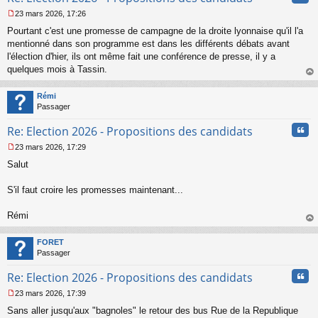
23 mars 2026, 17:26
M
Pourtant c'est une promesse de campagne de la droite lyonnaise qu'il l'a
e
s
mentionné dans son programme est dans les différents débats avant
s
l'élection d'hier, ils ont même fait une conférence de presse, il y a
a
quelques mois à Tassin.
g
au
e
t
n
Rémi
o
Passager
n
Cita
l
Re: Election 2026 - Propositions des candidats
u
23 mars 2026, 17:29
M
Salut
e
s
s
S'il faut croire les promesses maintenant...
a
g
Rémi
e
au
n
t
o
FORET
n
Passager
l
u
Cita
Re: Election 2026 - Propositions des candidats
23 mars 2026, 17:39
M
Sans aller jusqu'aux "bagnoles" le retour des bus Rue de la Republique
e