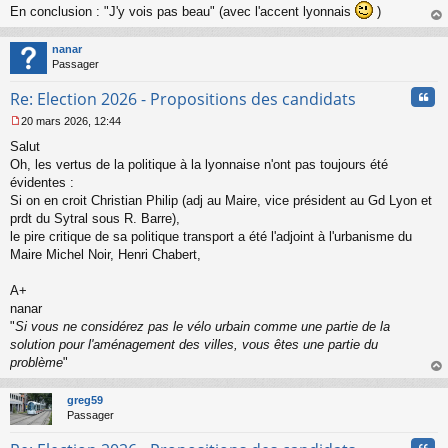
En conclusion : "J'y vois pas beau" (avec l'accent lyonnais
)
au
t
nanar
Passager
Cita
Re: Election 2026 - Propositions des candidats
20 mars 2026, 12:44
M
Salut
e
s
Oh, les vertus de la politique à la lyonnaise n'ont pas toujours été
s
évidentes :
a
Si on en croit Christian Philip (adj au Maire, vice président au Gd Lyon et
g
prdt du Sytral sous R. Barre),
e
le pire critique de sa politique transport a été l'adjoint à l'urbanisme du
n
o
Maire Michel Noir, Henri Chabert,
n
l
A+
u
nanar
"
Si vous ne considérez pas le vélo urbain comme une partie de la
solution pour l'aménagement des villes, vous êtes une partie du
problème
"
au
t
greg59
Passager
Cita