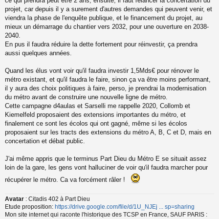
ce qui prendra peut être 2 ans, ensuite, il faut relancer la concertation du
projet, car depuis il y a surement d'autres demandes qui peuvent venir, et
viendra la phase de l'enquête publique, et le financement du projet, au
mieux un démarrage du chantier vers 2032, pour une ouverture en 2038-
2040.
En pus il faudra réduire la dette fortement pour réinvestir, ça prendra
aussi quelques années.
Quand les élus vont voir qu'il faudra investir 1,5Mds€ pour rénover le
métro existant, et qu'il faudra le faire, sinon ça va être moins performant,
il y aura des choix politiques à faire, perso, je prendrai la modernisation
du métro avant de construire une nouvelle ligne de métro.
Cette campagne d4aulas et Sarselli me rappelle 2020, Collomb et
Kiemelfeld proposaient des extensions importantes du métro, et
finalement ce sont les écolos qui ont gagné, même si les écolos
proposaient sur les tracts des extensions du métro A, B, C et D, mais en
concertation et débat public.
J'ai même appris que le terminus Part Dieu du Métro E se situait assez
loin de la gare, les gens vont halluciner de voir qu'il faudra marcher pour
récupérer le métro. Ca va forcément râler !
Avatar
: Citadis 402 à Part Dieu
Etude proposition:
https://drive.google.com/file/d/1U_NJEj ... sp=sharing
Mon site internet qui raconte l'historique des TCSP en France, SAUF PARIS :