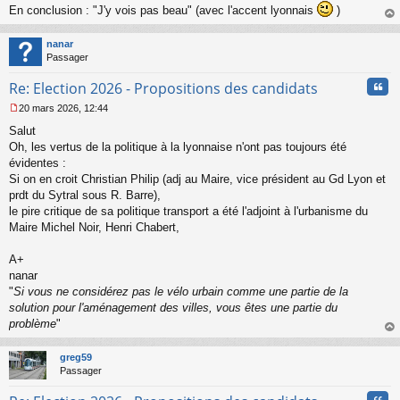
En conclusion : "J'y vois pas beau" (avec l'accent lyonnais
)
au
t
nanar
Passager
Cita
Re: Election 2026 - Propositions des candidats
20 mars 2026, 12:44
M
Salut
e
s
Oh, les vertus de la politique à la lyonnaise n'ont pas toujours été
s
évidentes :
a
Si on en croit Christian Philip (adj au Maire, vice président au Gd Lyon et
g
prdt du Sytral sous R. Barre),
e
le pire critique de sa politique transport a été l'adjoint à l'urbanisme du
n
o
Maire Michel Noir, Henri Chabert,
n
l
A+
u
nanar
"
Si vous ne considérez pas le vélo urbain comme une partie de la
solution pour l'aménagement des villes, vous êtes une partie du
problème
"
au
t
greg59
Passager
Cita