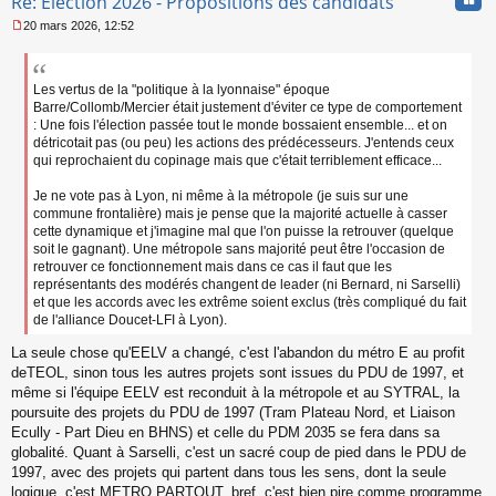
Re: Election 2026 - Propositions des candidats
20 mars 2026, 12:52
M
e
s
s
Les vertus de la "politique à la lyonnaise" époque
a
Barre/Collomb/Mercier était justement d'éviter ce type de comportement
g
: Une fois l'élection passée tout le monde bossaient ensemble... et on
e
détricotait pas (ou peu) les actions des prédécesseurs. J'entends ceux
n
qui reprochaient du copinage mais que c'était terriblement efficace...
o
n
Je ne vote pas à Lyon, ni même à la métropole (je suis sur une
l
commune frontalière) mais je pense que la majorité actuelle à casser
u
cette dynamique et j'imagine mal que l'on puisse la retrouver (quelque
soit le gagnant). Une métropole sans majorité peut être l'occasion de
retrouver ce fonctionnement mais dans ce cas il faut que les
représentants des modérés changent de leader (ni Bernard, ni Sarselli)
et que les accords avec les extrême soient exclus (très compliqué du fait
de l'alliance Doucet-LFI à Lyon).
La seule chose qu'EELV a changé, c'est l'abandon du métro E au profit
deTEOL, sinon tous les autres projets sont issues du PDU de 1997, et
même si l'équipe EELV est reconduit à la métropole et au SYTRAL, la
poursuite des projets du PDU de 1997 (Tram Plateau Nord, et Liaison
Ecully - Part Dieu en BHNS) et celle du PDM 2035 se fera dans sa
globalité. Quant à Sarselli, c'est un sacré coup de pied dans le PDU de
1997, avec des projets qui partent dans tous les sens, dont la seule
logique, c'est METRO PARTOUT, bref, c'est bien pire comme programme