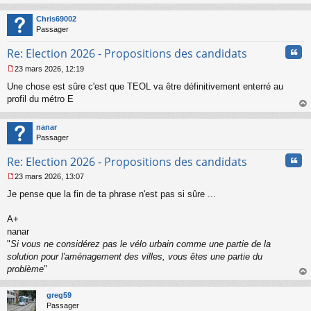
au
t
Chris69002
Passager
Cita
Re: Election 2026 - Propositions des candidats
23 mars 2026, 12:19
M
Une chose est sûre c'est que TEOL va être définitivement enterré au
e
s
profil du métro E
s
au
a
t
nanar
g
Passager
e
n
Cita
Re: Election 2026 - Propositions des candidats
o
n
23 mars 2026, 13:07
l
M
u
Je pense que la fin de ta phrase n'est pas si sûre ...
e
s
s
A+
a
nanar
g
"
Si vous ne considérez pas le vélo urbain comme une partie de la
e
solution pour l'aménagement des villes, vous êtes une partie du
n
o
problème
"
n
au
l
t
greg59
u
Passager