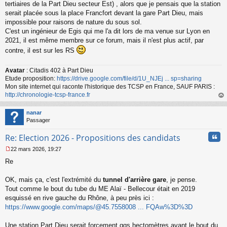
s
tertiaires de la Part Dieu secteur Est) , alors que je pensais que la station
s
serait placée sous la place Francfort devant la gare Part Dieu, mais
a
impossible pour raisons de nature du sous sol.
g
C'est un ingénieur de Egis qui me l'a dit lors de ma venue sur Lyon en
e
2021, il est même membre sur ce forum, mais il n'est plus actif, par
n
o
contre, il est sur les RS
n
l
Avatar
: Citadis 402 à Part Dieu
u
Etude proposition:
https://drive.google.com/file/d/1U_NJEj ... sp=sharing
Mon site internet qui raconte l'historique des TCSP en France, SAUF PARIS :
http://chronologie-tcsp-france.fr
au
t
nanar
Passager
Cita
Re: Election 2026 - Propositions des candidats
22 mars 2026, 19:27
M
Re
e
s
s
OK, mais ça, c'est l'extrémité du
tunnel d'arrière gare
, je pense.
a
Tout comme le bout du tube du ME Alaï - Bellecour était en 2019
g
esquissé en rive gauche du Rhône, à peu près ici :
e
https://www.google.com/maps/@45.7558008 ... FQAw%3D%3D
n
o
n
Une station Part Dieu serait forcement qqs hectomètres avant le bout du