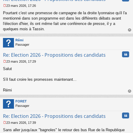
23 mars 2026, 17:26
M
Pourtant c'est une promesse de campagne de la droite lyonnaise qu'il l'a
e
s
mentionné dans son programme est dans les différents débats avant
s
l'élection d'hier, ils ont même fait une conférence de presse, il y a
a
quelques mois à Tassin.
g
au
e
t
n
Rémi
o
Passager
n
Cita
l
Re: Election 2026 - Propositions des candidats
u
23 mars 2026, 17:29
M
Salut
e
s
s
S'il faut croire les promesses maintenant...
a
g
Rémi
e
au
n
t
o
FORET
n
Passager
l
u
Cita
Re: Election 2026 - Propositions des candidats
23 mars 2026, 17:39
M
Sans aller jusqu'aux "bagnoles" le retour des bus Rue de la Republique
e