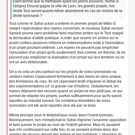
g
Étant donné que la métropole ayant les pleins pouvoirs, même si
e
Grégory Doucet gagne la ville de Lyon, les grands projets, rive
n
droite Teol seront quand même abandonné en cas de victoire de la
o
droite lyonnaise ?
n
Tout comme le Sytral actuel a enterré le premier projet de Métro E
l
u
malgré l'approbation des maires concernés, le nouveau Sytral version
Sarselli pourra sans problème faire machine arrière sur le Teol malgré
la déclaration d'utilité publique. A noter que revenir en arrière sur le
projet coûtera plusieurs millions en indemnisations suite à l'annulation
d'un projet pourtant entériné. Les maires ne peuvent pas empêcher
l'annulation d'un projet qu'ils soutiennent, tout comme, en théorie, ils ne
peuvent pas empêcher la réalisation d'un projet sur leur territoire où ils
ont un avis défavorable.
On a vu cela un peu partout sur les projets de voies lyonnaises ou
certains maires s'opposaient fermement à des mises en sens unique,
des fermetures de rues. Ils ont cependant tenté d'apaiser le débat via
des expérimentations (cf. la grande rue d'Oullins). Globalement, les
maires déposent des recours quand un projet ne leur plaît pas, ce qui
permet de retarder les projets, parfois suffisamment pour qu'ils soient
reportés au mandat suivant. De nombreux kilomètres de voies
lyonnaises ont été ainsi reportés sine die par ce biais.
Même principe pour le téléphérique voulu dans l'ouest lyonnais :
théoriquement, rien n'empêchait le Sytral d'ignorer l'unanime opposition
et faire passer le projet au nom de l'intérêt général. Mais ils savaient
que s'ils continuaient sur cette fois, ils se seraient enlisés dans des
années de recours venant des maires et des habitants. L'abandon du