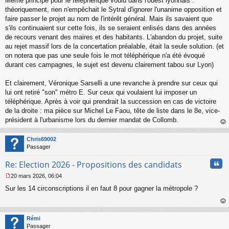
Même principe pour le téléphérique voulu dans l'ouest lyonnais :
théoriquement, rien n'empêchait le Sytral d'ignorer l'unanime opposition et
faire passer le projet au nom de l'intérêt général. Mais ils savaient que
s'ils continuaient sur cette fois, ils se seraient enlisés dans des années
de recours venant des maires et des habitants. L'abandon du projet, suite
au rejet massif lors de la concertation préalable, était la seule solution. (et
on notera que pas une seule fois le mot téléphérique n'a été évoqué
durant ces campagnes, le sujet est devenu clairement tabou sur Lyon)
Et clairement, Véronique Sarselli a une revanche à prendre sur ceux qui
lui ont retiré "son" métro E. Sur ceux qui voulaient lui imposer un
téléphérique. Après à voir qui prendrait la succession en cas de victoire
de la droite : ma pièce sur Michel Le Faou, tête de liste dans le 8e, vice-
président à l'urbanisme lors du dernier mandat de Collomb.
au
t
Chris69002
Passager
Cita
Re: Election 2026 - Propositions des candidats
20 mars 2026, 06:04
M
Sur les 14 circonscriptions il en faut 8 pour gagner la métropole ?
e
s
s
au
a
t
Rémi
g
Passager
e