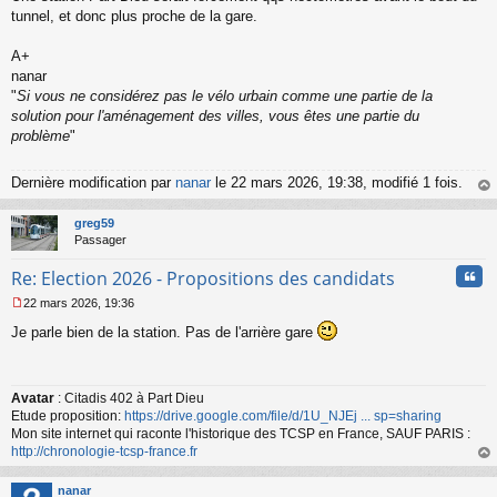
l
tunnel, et donc plus proche de la gare.
u
A+
nanar
"
Si vous ne considérez pas le vélo urbain comme une partie de la
solution pour l'aménagement des villes, vous êtes une partie du
problème
"
Dernière modification par
nanar
le 22 mars 2026, 19:38, modifié 1 fois.
au
t
greg59
Passager
Cita
Re: Election 2026 - Propositions des candidats
22 mars 2026, 19:36
M
Je parle bien de la station. Pas de l'arrière gare
e
s
s
a
Avatar
: Citadis 402 à Part Dieu
g
Etude proposition:
https://drive.google.com/file/d/1U_NJEj ... sp=sharing
e
n
Mon site internet qui raconte l'historique des TCSP en France, SAUF PARIS :
o
http://chronologie-tcsp-france.fr
n
au
l
t
nanar