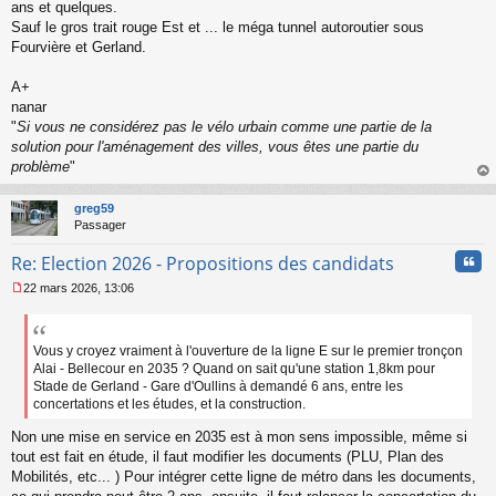
ans et quelques.
Sauf le gros trait rouge Est et ... le méga tunnel autoroutier sous
Fourvière et Gerland.
A+
nanar
"
Si vous ne considérez pas le vélo urbain comme une partie de la
solution pour l'aménagement des villes, vous êtes une partie du
problème
"
au
t
greg59
Passager
Cita
Re: Election 2026 - Propositions des candidats
22 mars 2026, 13:06
M
e
s
s
Vous y croyez vraiment à l'ouverture de la ligne E sur le premier tronçon
a
Alai - Bellecour en 2035 ? Quand on sait qu'une station 1,8km pour
g
Stade de Gerland - Gare d'Oullins à demandé 6 ans, entre les
e
concertations et les études, et la construction.
n
o
Non une mise en service en 2035 est à mon sens impossible, même si
n
tout est fait en étude, il faut modifier les documents (PLU, Plan des
l
Mobilités, etc... ) Pour intégrer cette ligne de métro dans les documents,
u