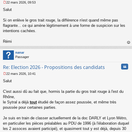
22 mars 2026, 09:53
M
Salut
e
s
s
Si on enlève le gros trait rouge, la différence n'est quand même pas
a
flagrante... ce qui amène légitimement à une forme de suspicion sur les
g
intentions cachées.
e
n
o
Rémi
n
au
l
t
nanar
u
Passager
Cita
Re: Election 2026 - Propositions des candidats
22 mars 2026, 10:41
M
Salut
e
s
s
C'est aussi dû au fait que, hormis la partie du gros trait rouge à l'est du
a
Rhône,
g
le Sytral a déjà
tout
étudié de façon assez poussée, et même très
e
poussée pour certaines parties.
n
o
n
Je suis en train de classer actuellement de la doc DARLY et Lyon Métro,
l
en particulier les pièces préalables au PDU de 1996 (à l'élaboration duquel
u
les 2 assoces avaient participé), et quasiment tout y est déjà, depuis 30