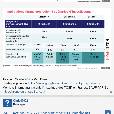
Avatar
: Citadis 402 à Part Dieu
Etude proposition:
https://drive.google.com/file/d/1U_NJEj ... sp=sharing
Mon site internet qui raconte l'historique des TCSP en France, SAUF PARIS :
http://chronologie-tcsp-france.fr
au
t
Chris69002
Passager
Cita
Re: Election 2026 - Propositions des candidats