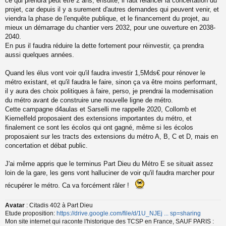
ce qui prendra peut être 2 ans, ensuite, il faut relancer la concertation du
projet, car depuis il y a surement d'autres demandes qui peuvent venir, et
viendra la phase de l'enquête publique, et le financement du projet, au
mieux un démarrage du chantier vers 2032, pour une ouverture en 2038-
2040.
En pus il faudra réduire la dette fortement pour réinvestir, ça prendra
aussi quelques années.
Quand les élus vont voir qu'il faudra investir 1,5Mds€ pour rénover le
métro existant, et qu'il faudra le faire, sinon ça va être moins performant,
il y aura des choix politiques à faire, perso, je prendrai la modernisation
du métro avant de construire une nouvelle ligne de métro.
Cette campagne d4aulas et Sarselli me rappelle 2020, Collomb et
Kiemelfeld proposaient des extensions importantes du métro, et
finalement ce sont les écolos qui ont gagné, même si les écolos
proposaient sur les tracts des extensions du métro A, B, C et D, mais en
concertation et débat public.
J'ai même appris que le terminus Part Dieu du Métro E se situait assez
loin de la gare, les gens vont halluciner de voir qu'il faudra marcher pour
récupérer le métro. Ca va forcément râler !
Avatar
: Citadis 402 à Part Dieu
Etude proposition:
https://drive.google.com/file/d/1U_NJEj ... sp=sharing
Mon site internet qui raconte l'historique des TCSP en France, SAUF PARIS :