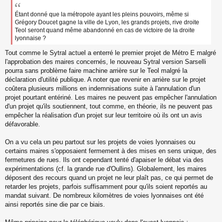
s
s
Étant donné que la métropole ayant les pleins pouvoirs, même si
a
Grégory Doucet gagne la ville de Lyon, les grands projets, rive droite
g
Teol seront quand même abandonné en cas de victoire de la droite
e
lyonnaise ?
n
o
Tout comme le Sytral actuel a enterré le premier projet de Métro E malgré
n
l'approbation des maires concernés, le nouveau Sytral version Sarselli
l
pourra sans problème faire machine arrière sur le Teol malgré la
u
déclaration d'utilité publique. A noter que revenir en arrière sur le projet
coûtera plusieurs millions en indemnisations suite à l'annulation d'un
projet pourtant entériné. Les maires ne peuvent pas empêcher l'annulation
d'un projet qu'ils soutiennent, tout comme, en théorie, ils ne peuvent pas
empêcher la réalisation d'un projet sur leur territoire où ils ont un avis
défavorable.
On a vu cela un peu partout sur les projets de voies lyonnaises ou
certains maires s'opposaient fermement à des mises en sens unique, des
fermetures de rues. Ils ont cependant tenté d'apaiser le débat via des
expérimentations (cf. la grande rue d'Oullins). Globalement, les maires
déposent des recours quand un projet ne leur plaît pas, ce qui permet de
retarder les projets, parfois suffisamment pour qu'ils soient reportés au
mandat suivant. De nombreux kilomètres de voies lyonnaises ont été
ainsi reportés sine die par ce biais.