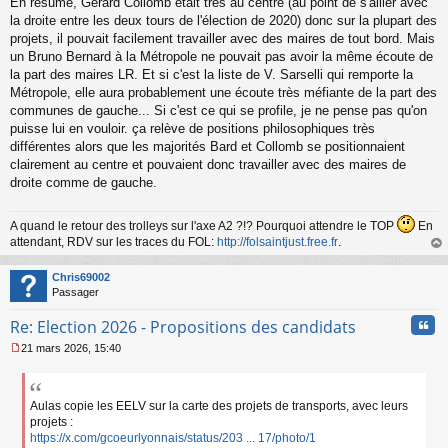
En résumé, Gérard Collomb était très au centre (au point de s'allier avec
la droite entre les deux tours de l'élection de 2020) donc sur la plupart des
projets, il pouvait facilement travailler avec des maires de tout bord. Mais
un Bruno Bernard à la Métropole ne pouvait pas avoir la même écoute de
la part des maires LR. Et si c'est la liste de V. Sarselli qui remporte la
Métropole, elle aura probablement une écoute très méfiante de la part des
communes de gauche... Si c'est ce qui se profile, je ne pense pas qu'on
puisse lui en vouloir. ça relève de positions philosophiques très
différentes alors que les majorités Bard et Collomb se positionnaient
clairement au centre et pouvaient donc travailler avec des maires de
droite comme de gauche.
A quand le retour des trolleys sur l'axe A2 ?!? Pourquoi attendre le TOP
En
attendant, RDV sur les traces du FOL:
http://folsaintjust.free.fr
.
au
t
Chris69002
Passager
Cita
Re: Election 2026 - Propositions des candidats
21 mars 2026, 15:40
M
e
s
s
Aulas copie les EELV sur la carte des projets de transports, avec leurs
a
projets :
g
https://x.com/gcoeurlyonnais/status/203 ... 17/photo/1