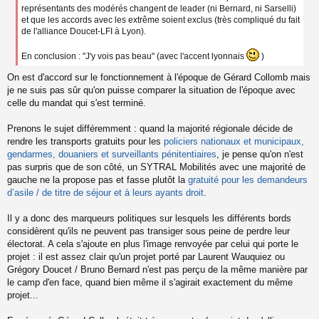
représentants des modérés changent de leader (ni Bernard, ni Sarselli)
et que les accords avec les extrême soient exclus (très compliqué du fait
de l'alliance Doucet-LFI à Lyon).
En conclusion : "J'y vois pas beau" (avec l'accent lyonnais
)
On est d'accord sur le fonctionnement à l'époque de Gérard Collomb mais
je ne suis pas sûr qu'on puisse comparer la situation de l'époque avec
celle du mandat qui s'est terminé.
Prenons le sujet différemment : quand la majorité régionale décide de
rendre les transports gratuits pour les
policiers nationaux et municipaux,
gendarmes, douaniers et surveillants pénitentiaires
, je pense qu'on n'est
pas surpris que de son côté, un SYTRAL Mobilités avec une majorité de
gauche ne la propose pas et fasse plutôt la
gratuité pour les demandeurs
d’asile / de titre de séjour et à leurs ayants droit
.
Il y a donc des marqueurs politiques sur lesquels les différents bords
considèrent qu'ils ne peuvent pas transiger sous peine de perdre leur
électorat. A cela s'ajoute en plus l'image renvoyée par celui qui porte le
projet : il est assez clair qu'un projet porté par Laurent Wauquiez ou
Grégory Doucet / Bruno Bernard n'est pas perçu de la même manière par
le camp d'en face, quand bien même il s'agirait exactement du même
projet...