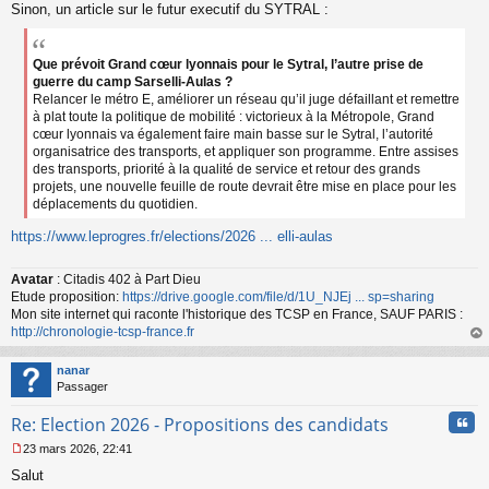
Sinon, un article sur le futur executif du SYTRAL :
Que prévoit Grand cœur lyonnais pour le Sytral, l’autre prise de
guerre du camp Sarselli-Aulas ?
Relancer le métro E, améliorer un réseau qu’il juge défaillant et remettre
à plat toute la politique de mobilité : victorieux à la Métropole, Grand
cœur lyonnais va également faire main basse sur le Sytral, l’autorité
organisatrice des transports, et appliquer son programme. Entre assises
des transports, priorité à la qualité de service et retour des grands
projets, une nouvelle feuille de route devrait être mise en place pour les
déplacements du quotidien.
https://www.leprogres.fr/elections/2026 ... elli-aulas
Avatar
: Citadis 402 à Part Dieu
Etude proposition:
https://drive.google.com/file/d/1U_NJEj ... sp=sharing
Mon site internet qui raconte l'historique des TCSP en France, SAUF PARIS :
http://chronologie-tcsp-france.fr
au
t
nanar
Passager
Cita
Re: Election 2026 - Propositions des candidats
23 mars 2026, 22:41
M
Salut
e