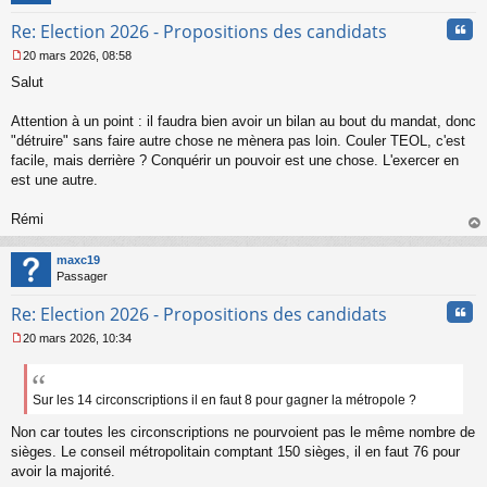
n
Cita
Re: Election 2026 - Propositions des candidats
o
n
20 mars 2026, 08:58
l
M
u
Salut
e
s
s
Attention à un point : il faudra bien avoir un bilan au bout du mandat, donc
a
"détruire" sans faire autre chose ne mènera pas loin. Couler TEOL, c'est
g
facile, mais derrière ? Conquérir un pouvoir est une chose. L'exercer en
e
est une autre.
n
o
n
Rémi
l
au
u
t
maxc19
Passager
Cita
Re: Election 2026 - Propositions des candidats
20 mars 2026, 10:34
M
e
s
s
Sur les 14 circonscriptions il en faut 8 pour gagner la métropole ?
a
Non car toutes les circonscriptions ne pourvoient pas le même nombre de
g
e
sièges. Le conseil métropolitain comptant 150 sièges, il en faut 76 pour
n
avoir la majorité.
o