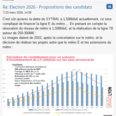
Cita
Re: Election 2026 - Propositions des candidats
23 mars 2026, 14:38
M
C'est sûr qu'avec la dette du SYTRAL à 1,50Mds€ actuellement, ce sera
e
s
compliqué de financer la ligne E du métro.... En prenant en compte la
s
rénovation du réseau de métro à 1,50Mds€, et la réalisation de la ligne T8
a
autour de 250-300M€ :
g
Ls images datent de 2022, après la concertation sur le métro, et la
e
décision de réaliser les projets autre que le métro E et les extensions du
n
o
métro :
n
l
u