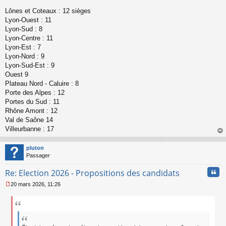
n
Lônes et Coteaux : 12 sièges
l
Lyon-Ouest : 11
u
Lyon-Sud : 8
Lyon-Centre : 11
Lyon-Est : 7
Lyon-Nord : 9
Lyon-Sud-Est : 9
Ouest 9
Plateau Nord - Caluire : 8
Porte des Alpes : 12
Portes du Sud : 11
Rhône Amont : 12
Val de Saône 14
Villeurbanne : 17
au
t
pluton
Passager
Cita
Re: Election 2026 - Propositions des candidats
20 mars 2026, 11:26
M
e
s
s
a