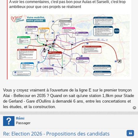
e
A voir les commentaires, c'est pas bon pour Aulas et Sarselli, c'est trop
n
ambitieux pour que ces projets se réalisent
o
n
l
u
Vous y croyez vraiment à l'ouverture de la ligne E sur le premier tronçon
Alai - Bellecour en 2035 ? Quand on sait qu'une station 1,8km pour Stade
de Gerland - Gare d'Oullins à demandé 6 ans, entre les concertations et
les études, et la construction.
au
t
Rémi
Passager
Cita
Re: Election 2026 - Propositions des candidats