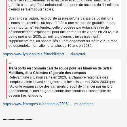
dépenses supplémentaires entre 2030 et 2035 ou une "mesure de
gratuité à la marge" qui entraînerait une perte de recettes de dix millions
d'euros seraient soutenables.
Scénarios à l'appui, l'écologiste assure qu'une baisse de 50 millions
d'euros des recettes, au hasard "liée à une mesure de gratuité un peu
plus importante", (entendez, celle proposée par Aulas), le ratio de
désendettement exploserait pour atteindre plus de 20 ans en 2032, et à
peine moins en 2035. Un milliard d'euros d'investissement
supplémentaires, au hasard liés au prolongement du métro A ? Le ratio
de désendettement atteindrait plus de 16 ans en 2035.
https://www.lyoncapitale.fr/mobilites/t ... -du-sytral
Transports en commun : alerte rouge pour les finances de Sytral
Mobilités, dit la Chambre régionale des comptes
Relevant une situation saine en 2023, la Chambre régionale des
comptes pointe le vaste programme d’investissement 2024-2033 que
l’Autorité organisatrice des transports prévoit de financer par un fort
endettement, et met en garde contre une situation « susceptible de
devenir très tendue ».
https://www.leprogres.fr/economie/2025/ ... es-comptes
--------------------------