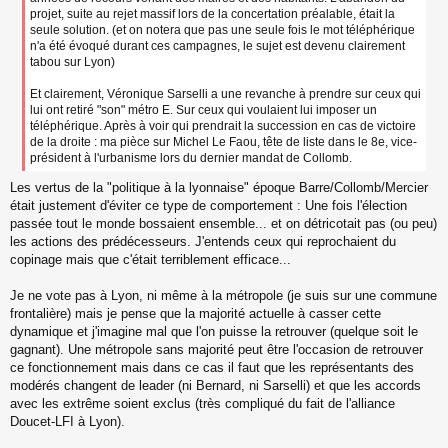
projet, suite au rejet massif lors de la concertation préalable, était la
seule solution. (et on notera que pas une seule fois le mot téléphérique
n'a été évoqué durant ces campagnes, le sujet est devenu clairement
tabou sur Lyon)
Et clairement, Véronique Sarselli a une revanche à prendre sur ceux qui
lui ont retiré "son" métro E. Sur ceux qui voulaient lui imposer un
téléphérique. Après à voir qui prendrait la succession en cas de victoire
de la droite : ma pièce sur Michel Le Faou, tête de liste dans le 8e, vice-
président à l'urbanisme lors du dernier mandat de Collomb.
Les vertus de la "politique à la lyonnaise" époque Barre/Collomb/Mercier
était justement d'éviter ce type de comportement : Une fois l'élection
passée tout le monde bossaient ensemble... et on détricotait pas (ou peu)
les actions des prédécesseurs. J'entends ceux qui reprochaient du
copinage mais que c'était terriblement efficace...
Je ne vote pas à Lyon, ni même à la métropole (je suis sur une commune
frontalière) mais je pense que la majorité actuelle à casser cette
dynamique et j'imagine mal que l'on puisse la retrouver (quelque soit le
gagnant). Une métropole sans majorité peut être l'occasion de retrouver
ce fonctionnement mais dans ce cas il faut que les représentants des
modérés changent de leader (ni Bernard, ni Sarselli) et que les accords
avec les extrême soient exclus (très compliqué du fait de l'alliance
Doucet-LFI à Lyon).