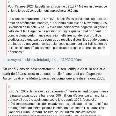
s
a
Pour l'année 2026, la dette serait voisine de 1,777 M€ en fin d'exercice
g
et le ratio de désendettement approcherait 6,9 ans.
e
n
La situation financière de SYTRAL Mobilités est suivie par l'agence de
o
notation américaine Moody's, qui a rendu publique en Novembre 2025
n
l'évolution de la note: « Aa3 » avec une perspective négative, alignée à
l
celle de l'Etat. L'agence de notation souligne que la notation " tient
u
compte d'une performance opérationnelle très solide. Son profil de
crédit est soutenu par des sources de recettes diversifiées et de bonnes
pratiques de gouvernance, caractérisées notamment par l'utilisation de
la flexibilité dont l'établissement public local dispose en recettes et en
dépenses."
https://sytral-mobilites.fr/fr/budget-e ... %2C9%20ans
.
On est à 7 ans de désendettement, le seuil critique c'est 10 ans et à
partir de 12 ans, c'est mise sous tutelle financier si ça dérape trop.
Au temps dire, le Métro E sera très compliqué à réaliser avant 2035.
Jusqu'en 2032, le niveau des dépenses d'investissement programmées
ne passera pas sous la barre des 500 millions d'euros par an, montant
qui n'avait pas été atteint une seule fois depuis 1994. Alors, et en
prévision des annonces de ses adversaires politiques, de la gratuité au
prolongement du métro, jusqu'à la création d'un métro E ou dans l'est
lyonnais, Bruno Bernard l'assure, seuls 500 millions d'euros de