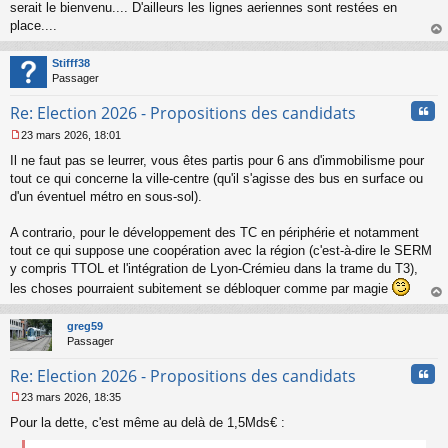
s
serait le bienvenu.... D'ailleurs les lignes aeriennes sont restées en
s
place....
a
au
g
t
Stifff38
e
Passager
n
o
Cita
Re: Election 2026 - Propositions des candidats
n
l
23 mars 2026, 18:01
u
M
Il ne faut pas se leurrer, vous êtes partis pour 6 ans d'immobilisme pour
e
s
tout ce qui concerne la ville-centre (qu'il s'agisse des bus en surface ou
s
d'un éventuel métro en sous-sol).
a
g
A contrario, pour le développement des TC en périphérie et notamment
e
tout ce qui suppose une coopération avec la région (c'est-à-dire le SERM
n
o
y compris TTOL et l'intégration de Lyon-Crémieu dans la trame du T3),
n
les choses pourraient subitement se débloquer comme par magie
l
au
u
t
greg59
Passager
Cita
Re: Election 2026 - Propositions des candidats
23 mars 2026, 18:35
M
Pour la dette, c'est même au delà de 1,5Mds€ :
e
s