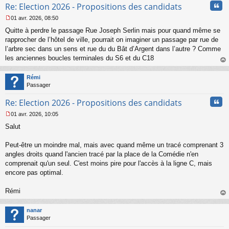
Cita
l
Re: Election 2026 - Propositions des candidats
u
01 avr. 2026, 08:50
M
Quitte à perdre le passage Rue Joseph Serlin mais pour quand même se
e
s
rapprocher de l’hôtel de ville, pourrait on imaginer un passage par rue de
s
l’arbre sec dans un sens et rue du du Bât d’Argent dans l’autre ? Comme
a
les anciennes boucles terminales du S6 et du C18
g
au
e
t
n
Rémi
o
Passager
n
Cita
l
Re: Election 2026 - Propositions des candidats
u
01 avr. 2026, 10:05
M
Salut
e
s
s
Peut-être un moindre mal, mais avec quand même un tracé comprenant 3
a
angles droits quand l'ancien tracé par la place de la Comédie n'en
g
comprenait qu'un seul. C'est moins pire pour l'accès à la ligne C, mais
e
encore pas optimal.
n
o
n
Rémi
l
au
u
t
nanar
Passager