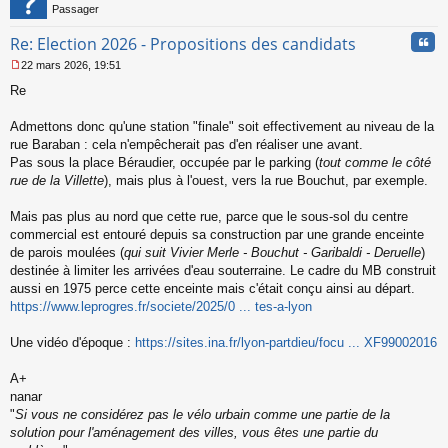
u
Passager
Cita
Re: Election 2026 - Propositions des candidats
22 mars 2026, 19:51
M
Re
e
s
s
Admettons donc qu'une station "finale" soit effectivement au niveau de la
a
rue Baraban : cela n'empêcherait pas d'en réaliser une avant.
g
Pas sous la place Béraudier, occupée par le parking (
tout comme le côté
e
rue de la Villette
), mais plus à l'ouest, vers la rue Bouchut, par exemple.
n
o
n
Mais pas plus au nord que cette rue, parce que le sous-sol du centre
l
commercial est entouré depuis sa construction par une grande enceinte
u
de parois moulées (
qui suit Vivier Merle - Bouchut - Garibaldi - Deruelle
)
destinée à limiter les arrivées d'eau souterraine. Le cadre du MB construit
aussi en 1975 perce cette enceinte mais c'était conçu ainsi au départ.
https://www.leprogres.fr/societe/2025/0 ... tes-a-lyon
Une vidéo d'époque :
https://sites.ina.fr/lyon-partdieu/focu ... XF99002016
A+
nanar
"
Si vous ne considérez pas le vélo urbain comme une partie de la
solution pour l'aménagement des villes, vous êtes une partie du