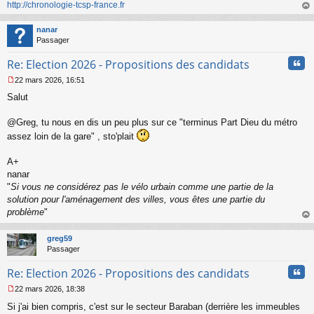
http://chronologie-tcsp-france.fr
au
t
nanar
Passager
Cita
Re: Election 2026 - Propositions des candidats
22 mars 2026, 16:51
M
Salut
e
s
s
@Greg, tu nous en dis un peu plus sur ce "terminus Part Dieu du métro
a
assez loin de la gare" , sto'plait
g
e
A+
n
o
nanar
n
"
Si vous ne considérez pas le vélo urbain comme une partie de la
l
solution pour l'aménagement des villes, vous êtes une partie du
u
problème
"
au
t
greg59
Passager
Cita
Re: Election 2026 - Propositions des candidats
22 mars 2026, 18:38
M
Si j'ai bien compris, c'est sur le secteur Baraban (derrière les immeubles
e