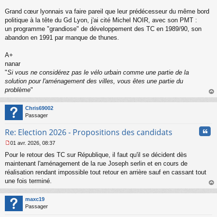
s
s
Grand cœur lyonnais va faire pareil que leur prédécesseur du même bord
a
politique à la tête du Gd Lyon, j'ai cité Michel NOIR, avec son PMT :
g
un programme "grandiose" de développement des TC en 1989/90, son
e
abandon en 1991 par manque de thunes.
n
o
n
A+
l
nanar
u
"
Si vous ne considérez pas le vélo urbain comme une partie de la
solution pour l'aménagement des villes, vous êtes une partie du
problème
"
au
t
Chris69002
Passager
Cita
Re: Election 2026 - Propositions des candidats
01 avr. 2026, 08:37
M
Pour le retour des TC sur République, il faut qu'il se décident dès
e
s
maintenant l'aménagement de la rue Joseph serlin et en cours de
s
réalisation rendant impossible tout retour en arrière sauf en cassant tout
a
une fois terminé.
g
au
e
t
n
maxc19
o
Passager
n