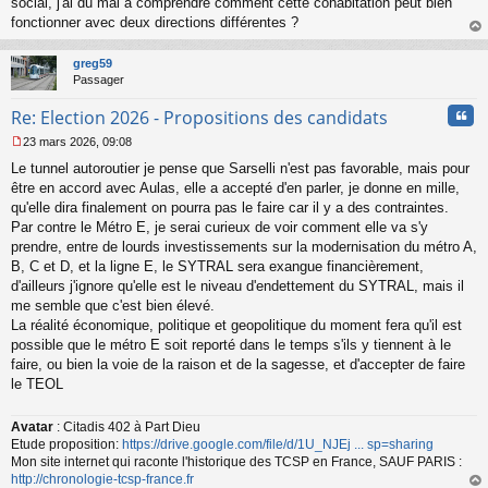
social, j'ai du mal à comprendre comment cette cohabitation peut bien
n
o
fonctionner avec deux directions différentes ?
n
au
l
t
greg59
u
Passager
Cita
Re: Election 2026 - Propositions des candidats
23 mars 2026, 09:08
M
Le tunnel autoroutier je pense que Sarselli n'est pas favorable, mais pour
e
s
être en accord avec Aulas, elle a accepté d'en parler, je donne en mille,
s
qu'elle dira finalement on pourra pas le faire car il y a des contraintes.
a
Par contre le Métro E, je serai curieux de voir comment elle va s'y
g
prendre, entre de lourds investissements sur la modernisation du métro A,
e
B, C et D, et la ligne E, le SYTRAL sera exangue financièrement,
n
o
d'ailleurs j'ignore qu'elle est le niveau d'endettement du SYTRAL, mais il
n
me semble que c'est bien élevé.
l
La réalité économique, politique et geopolitique du moment fera qu'il est
u
possible que le métro E soit reporté dans le temps s'ils y tiennent à le
faire, ou bien la voie de la raison et de la sagesse, et d'accepter de faire
le TEOL
Avatar
: Citadis 402 à Part Dieu
Etude proposition:
https://drive.google.com/file/d/1U_NJEj ... sp=sharing
Mon site internet qui raconte l'historique des TCSP en France, SAUF PARIS :
http://chronologie-tcsp-france.fr