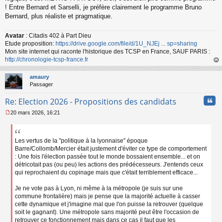
! Entre Bernard et Sarselli, je préfère clairement le programme Bruno
Bernard, plus réaliste et pragmatique.
Avatar
: Citadis 402 à Part Dieu
Etude proposition:
https://drive.google.com/file/d/1U_NJEj ... sp=sharing
Mon site internet qui raconte l'historique des TCSP en France, SAUF PARIS :
http://chronologie-tcsp-france.fr
au
t
amaury
Passager
Cita
Re: Election 2026 - Propositions des candidats
20 mars 2026, 16:21
M
e
s
s
Les vertus de la "politique à la lyonnaise" époque
a
Barre/Collomb/Mercier était justement d'éviter ce type de comportement
g
: Une fois l'élection passée tout le monde bossaient ensemble... et on
e
détricotait pas (ou peu) les actions des prédécesseurs. J'entends ceux
n
qui reprochaient du copinage mais que c'était terriblement efficace...
o
n
Je ne vote pas à Lyon, ni même à la métropole (je suis sur une
l
commune frontalière) mais je pense que la majorité actuelle à casser
u
cette dynamique et j'imagine mal que l'on puisse la retrouver (quelque
soit le gagnant). Une métropole sans majorité peut être l'occasion de
retrouver ce fonctionnement mais dans ce cas il faut que les