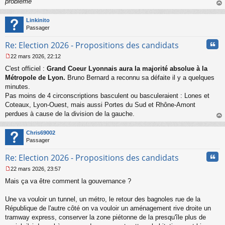
problème
"
au
t
Linkinito
Passager
Cita
Re: Election 2026 - Propositions des candidats
22 mars 2026, 22:12
M
C'est officiel :
Grand Coeur Lyonnais aura la majorité absolue à la
e
s
Métropole de Lyon.
Bruno Bernard a reconnu sa défaite il y a quelques
s
minutes.
a
Pas moins de 4 circonscriptions basculent ou basculeraient : Lones et
g
Coteaux, Lyon-Ouest, mais aussi Portes du Sud et Rhône-Amont
e
perdues à cause de la division de la gauche.
n
o
au
n
t
Chris69002
l
Passager
u
Cita
Re: Election 2026 - Propositions des candidats
22 mars 2026, 23:57
M
Mais ça va être comment la gouvernance ?
e
s
s
Une va vouloir un tunnel, un métro, le retour des bagnoles rue de la
a
République de l'autre côté on va vouloir un aménagement rive droite un
g
tramway express, conserver la zone piétonne de la presqu'île plus de
e