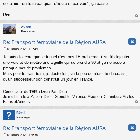
séculaire "un train par quart d'heure et par voie", ça passe.
Rémi
au
t
Auron
Passager
Cita
Re: Transport ferroviaire de la Région AURA
18 mars 2026, 01:49
M
Je suis d'accord que le tunnel n'est pas LE probleme. il suffit d'ajouter
e
s
une voie et de mettre une aiguille qui se prend à 90 et ça ne posera
s
presque pas de problemes.
a
Mais pour le tram train, je doute fort, vu le peu de réussite du dualis,
g
qu'un successeur soit construit un jour en France.
e
n
o
Conducteur de
TER
à
Lyon
Part-Dieu
n
Je me balade à Macon, Dijon, Grenoble, Valence, Avignon, Chambéry, Aix les
l
Bains et Annecy
u
au
t
Rémi
Passager
Cita
Re: Transport ferroviaire de la Région AURA
18 mars 2026, 09:38
M