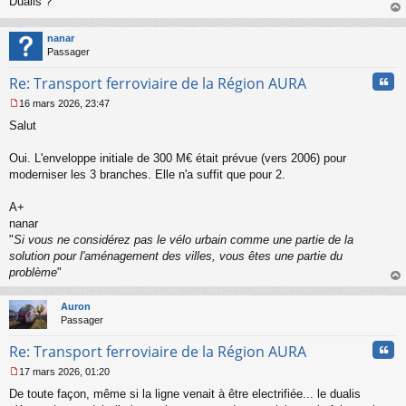
Dualis ?
s
au
a
t
nanar
g
Passager
e
n
Cita
Re: Transport ferroviaire de la Région AURA
o
n
16 mars 2026, 23:47
l
M
u
Salut
e
s
s
Oui. L'enveloppe initiale de 300 M€ était prévue (vers 2006) pour
a
moderniser les 3 branches. Elle n'a suffit que pour 2.
g
e
A+
n
o
nanar
n
"
Si vous ne considérez pas le vélo urbain comme une partie de la
l
solution pour l'aménagement des villes, vous êtes une partie du
u
problème
"
au
t
Auron
Passager
Cita
Re: Transport ferroviaire de la Région AURA
17 mars 2026, 01:20
M
De toute façon, même si la ligne venait à être electrifiée... le dualis
e