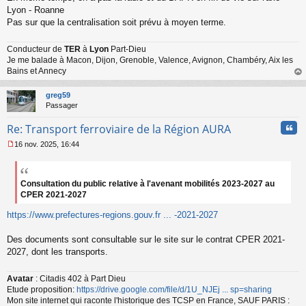
s
Lyon - Roanne
s
Pas sur que la centralisation soit prévu à moyen terme.
a
g
Conducteur de
TER
à
Lyon
Part-Dieu
e
Je me balade à Macon, Dijon, Grenoble, Valence, Avignon, Chambéry, Aix les
n
o
Bains et Annecy
n
au
l
t
greg59
u
Passager
Cita
Re: Transport ferroviaire de la Région AURA
16 nov. 2025, 16:44
M
e
s
s
Consultation du public relative à l'avenant mobilités 2023-2027 au
a
CPER 2021-2027
g
e
https://www.prefectures-regions.gouv.fr ... -2021-2027
n
o
Des documents sont consultable sur le site sur le contrat CPER 2021-
n
2027, dont les transports.
l
u
Avatar
: Citadis 402 à Part Dieu
Etude proposition:
https://drive.google.com/file/d/1U_NJEj ... sp=sharing
Mon site internet qui raconte l'historique des TCSP en France, SAUF PARIS :