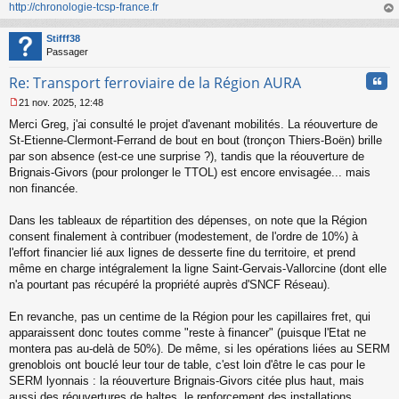
http://chronologie-tcsp-france.fr
au
t
Stifff38
Passager
Cita
Re: Transport ferroviaire de la Région AURA
21 nov. 2025, 12:48
M
Merci Greg, j'ai consulté le projet d'avenant mobilités. La réouverture de
e
s
St-Etienne-Clermont-Ferrand de bout en bout (tronçon Thiers-Boën) brille
s
par son absence (est-ce une surprise ?), tandis que la réouverture de
a
Brignais-Givors (pour prolonger le TTOL) est encore envisagée... mais
g
non financée.
e
n
o
Dans les tableaux de répartition des dépenses, on note que la Région
n
consent finalement à contribuer (modestement, de l'ordre de 10%) à
l
l'effort financier lié aux lignes de desserte fine du territoire, et prend
u
même en charge intégralement la ligne Saint-Gervais-Vallorcine (dont elle
n'a pourtant pas récupéré la propriété auprès d'SNCF Réseau).
En revanche, pas un centime de la Région pour les capillaires fret, qui
apparaissent donc toutes comme "reste à financer" (puisque l'Etat ne
montera pas au-delà de 50%). De même, si les opérations liées au SERM
grenoblois ont bouclé leur tour de table, c'est loin d'être le cas pour le
SERM lyonnais : la réouverture Brignais-Givors citée plus haut, mais
aussi des réouvertures de haltes, le renforcement des installations