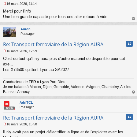
16 mars 2026, 11:14
M
Merci pour l'info
e
s
Une bien grande capacité pour tous ces aller retours à vide.......
s
au
a
t
Auron
g
Passager
e
n
Cita
Re: Transport ferroviaire de la Région AURA
o
n
16 mars 2026, 12:59
l
M
u
C'est surtout qu'il n'y aura plus d'autre materiel de disponible pour cet
e
s
axe...
s
Les X73500 quittent Lyon au SA2027
a
g
Conducteur de
TER
à
Lyon
Part-Dieu
e
Je me balade à Macon, Dijon, Grenoble, Valence, Avignon, Chambéry, Aix les
n
o
Bains et Annecy
n
au
l
t
AdriTCL
u
Passager
Cita
Re: Transport ferroviaire de la Région AURA
16 mars 2026, 15:58
M
Il n'y avait pas un projet d'électrifier la ligne et de l'exploiter avec les
e
s