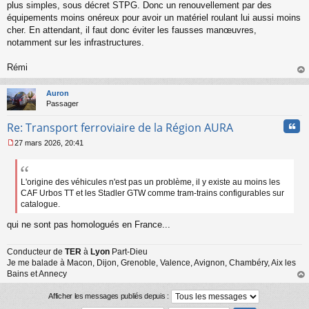
plus simples, sous décret STPG. Donc un renouvellement par des
u
équipements moins onéreux pour avoir un matériel roulant lui aussi moins
cher. En attendant, il faut donc éviter les fausses manœuvres,
notamment sur les infrastructures.
Rémi
au
t
Auron
Passager
Cita
Re: Transport ferroviaire de la Région AURA
27 mars 2026, 20:41
M
e
s
s
L'origine des véhicules n'est pas un problème, il y existe au moins les
a
CAF Urbos TT et les Stadler GTW comme tram-trains configurables sur
g
catalogue.
e
n
qui ne sont pas homologués en France...
o
n
Conducteur de
TER
à
Lyon
Part-Dieu
l
Je me balade à Macon, Dijon, Grenoble, Valence, Avignon, Chambéry, Aix les
u
Bains et Annecy
au
t
Afficher les messages publiés depuis :