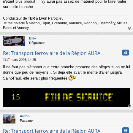
s
n'étant plus produit, il n'y aurai pas assez de materiel pour le faire rouler
s
sur cette branche...
a
g
Conducteur de
TER
à
Lyon
Part-Dieu
e
Je me balade à Macon, Dijon, Grenoble, Valence, Avignon, Chambéry, Aix les
n
o
Bains et Annecy
n
au
l
t
Billy
u
Régulateur
Cita
Re: Transport ferroviaire de la Région AURA
17 mars 2026, 14:25
M
Il ne faut pas s'étonner que cette branche promène des sièges si on ne lui
e
s
donne que peu de moyens... Si déjà elle avait le mérite d'aller jusqu'à
s
Saint-Paul, elle serait plus fréquentée
a
g
e
n
o
n
l
au
u
t
Auron
Passager
Cita
Re: Transport ferroviaire de la Région AURA