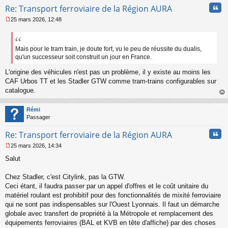
Cita
Re: Transport ferroviaire de la Région AURA
25 mars 2026, 12:48
M
e
s
s
Mais pour le tram train, je doute fort, vu le peu de réussite du dualis,
a
qu'un successeur soit construit un jour en France.
g
e
L'origine des véhicules n'est pas un problème, il y existe au moins les
n
CAF Urbos TT et les Stadler GTW comme tram-trains configurables sur
o
catalogue.
n
au
l
t
u
Rémi
Passager
Cita
Re: Transport ferroviaire de la Région AURA
25 mars 2026, 14:34
M
Salut
e
s
s
Chez Stadler, c'est Citylink, pas la GTW.
a
Ceci étant, il faudra passer par un appel d'offres et le coût unitaire du
g
matériel roulant est prohibitif pour des fonctionnalités de mixité ferroviaire
e
qui ne sont pas indispensables sur l'Ouest Lyonnais. Il faut un démarche
n
o
globale avec transfert de propriété à la Métropole et remplacement des
n
équipements ferroviaires (BAL et KVB en tête d'affiche) par des choses
l