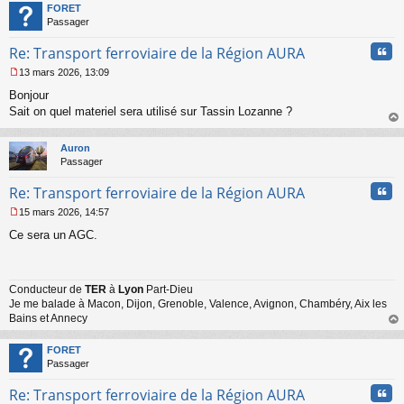
t
FORET
Passager
Cita
Re: Transport ferroviaire de la Région AURA
13 mars 2026, 13:09
M
Bonjour
e
s
Sait on quel materiel sera utilisé sur Tassin Lozanne ?
s
au
a
t
Auron
g
Passager
e
n
Cita
Re: Transport ferroviaire de la Région AURA
o
n
15 mars 2026, 14:57
l
M
u
Ce sera un AGC.
e
s
s
a
Conducteur de
TER
à
Lyon
Part-Dieu
g
Je me balade à Macon, Dijon, Grenoble, Valence, Avignon, Chambéry, Aix les
e
n
Bains et Annecy
o
au
n
t
FORET
l
Passager
u
Cita
Re: Transport ferroviaire de la Région AURA