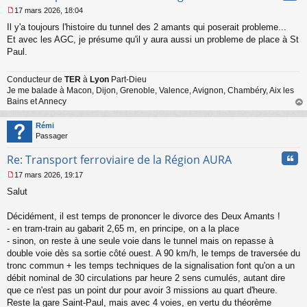
17 mars 2026, 18:04
M
Il y'a toujours l'histoire du tunnel des 2 amants qui poserait probleme...
e
s
Et avec les AGC, je présume qu'il y aura aussi un probleme de place à St
s
Paul.
a
g
Conducteur de
TER
à
Lyon
Part-Dieu
e
Je me balade à Macon, Dijon, Grenoble, Valence, Avignon, Chambéry, Aix les
n
o
Bains et Annecy
n
au
l
t
Rémi
u
Passager
Cita
Re: Transport ferroviaire de la Région AURA
17 mars 2026, 19:17
M
Salut
e
s
s
Décidément, il est temps de prononcer le divorce des Deux Amants !
a
- en tram-train au gabarit 2,65 m, en principe, on a la place
g
- sinon, on reste à une seule voie dans le tunnel mais on repasse à
e
double voie dès sa sortie côté ouest. A 90 km/h, le temps de traversée du
n
o
tronc commun + les temps techniques de la signalisation font qu'on a un
n
débit nominal de 30 circulations par heure 2 sens cumulés, autant dire
l
que ce n'est pas un point dur pour avoir 3 missions au quart d'heure.
u
Reste la gare Saint-Paul, mais avec 4 voies, en vertu du théorème