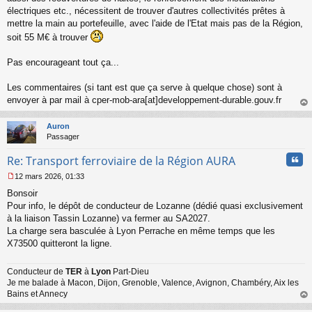
électriques etc., nécessitent de trouver d'autres collectivités prêtes à
mettre la main au portefeuille, avec l'aide de l'Etat mais pas de la Région,
soit 55 M€ à trouver
Pas encourageant tout ça...
Les commentaires (si tant est que ça serve à quelque chose) sont à
envoyer à par mail à cper-mob-ara[at]developpement-durable.gouv.fr
au
t
Auron
Passager
Cita
Re: Transport ferroviaire de la Région AURA
12 mars 2026, 01:33
M
Bonsoir
e
s
Pour info, le dépôt de conducteur de Lozanne (dédié quasi exclusivement
s
à la liaison Tassin Lozanne) va fermer au SA2027.
a
La charge sera basculée à Lyon Perrache en même temps que les
g
X73500 quitteront la ligne.
e
n
o
Conducteur de
TER
à
Lyon
Part-Dieu
n
Je me balade à Macon, Dijon, Grenoble, Valence, Avignon, Chambéry, Aix les
l
Bains et Annecy
u
au