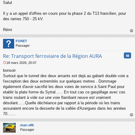
Salut
e
s
s
Il y a un appel d'offres en cours pour la phase 2 du T13 francilien, pour
a
des rames 750 - 25 kV.
g
e
Rémi
n
o
au
n
t
FORET
l
Passager
u
Cita
Re: Transport ferroviaire de la Région AURA
18 mars 2026, 20:07
M
bonsoir
e
s
Surtout que le tunnel des deux amants est dejà au gabarit double voie a
s
l'exception des deux extremités sur quelques metres . Dommage
a
également d'avoir sacrifié les deux voies de service à Saint Paul pour
g
etablir la plate forme du Sytral...... En tout cas ce gaspillage avec ces
e
trains roulant à vide sur une voie flambant neuve est vraiment
n
o
désolant......Quelle déchéance par rapport à la période où les trains
n
assuraient encore la desserte de la vallée d'Azergues dans les années
l
70.......
u
au
t
man-x86
Passager