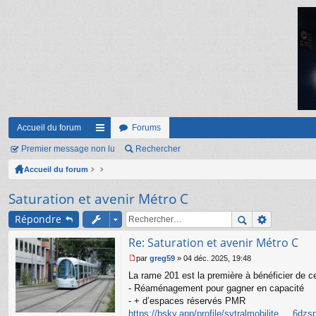
Accueil du forum
Forums
Premier message non lu
ac
Rechercher
Accueil du forum
co
ur
Saturation et avenir Métro C
ci
Répondre
s
Re: Saturation et avenir Métro C
par
greg59
»
04 déc. 2025, 19:48
M
La rame 201 est la première à bénéficier de
e
s
- Réaménagement pour gagner en capacité
s
- + d’espaces réservés PMR
a
https://bsky.app/profile/sytralmobilite ... 6dz