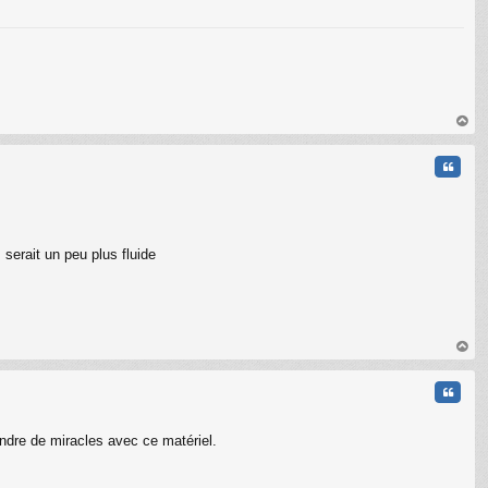
C
au
t
Citati
 serait un peu plus fluide
au
t
Citati
ndre de miracles avec ce matériel.