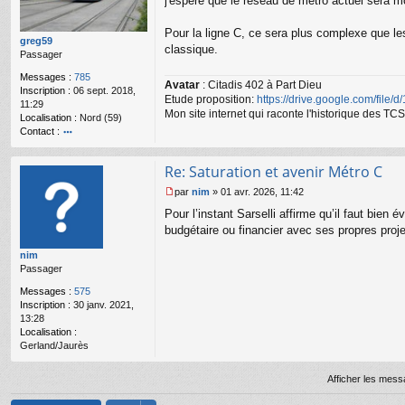
j'espère que le réseau de métro actuel sera 
s
a
Pour la ligne C, ce sera plus complexe que les
g
greg59
classique.
e
Passager
n
Messages :
785
o
Avatar
: Citadis 402 à Part Dieu
Inscription :
06 sept. 2018,
n
Etude proposition:
https://drive.google.com/file/
11:29
l
Mon site internet qui raconte l'historique des 
Localisation :
Nord (59)
u
Contact :
o
nt
Re: Saturation et avenir Métro C
ac
te
par
nim
»
01 avr. 2026, 11:42
r
M
Pour l’instant Sarselli affirme qu’il faut bie
gr
e
e
s
budgétaire ou financier avec ses propres proje
g
s
nim
59
a
Passager
g
e
Messages :
575
n
Inscription :
30 janv. 2021,
o
13:28
n
Localisation :
l
Gerland/Jaurès
u
Afficher les mess