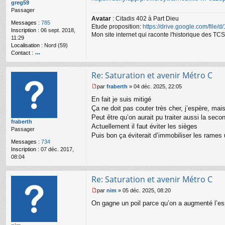
g
greg59
e
Passager
n
Avatar
: Citadis 402 à Part Dieu
Messages :
785
o
Etude proposition:
https://drive.google.com/file/
Inscription :
06 sept. 2018,
n
Mon site internet qui raconte l'historique des 
11:29
l
Localisation :
Nord (59)
u
Contact :
o
nt
Re: Saturation et avenir Métro C
ac
te
par
fraberth
»
04 déc. 2025, 22:05
r
M
En fait je suis mitigé
gr
e
e
s
Ça ne doit pas couter très cher, j’espère, ma
g
s
Peut être qu’on aurait pu traiter aussi la seco
fraberth
59
a
Actuellement il faut éviter les sièges
Passager
g
Puis bon ça éviterait d’immobiliser les rames
e
Messages :
734
n
Inscription :
07 déc. 2017,
o
08:04
n
l
u
Re: Saturation et avenir Métro C
par
nim
»
05 déc. 2025, 08:20
M
On gagne un poil parce qu’on a augmenté l’es
e
s
s