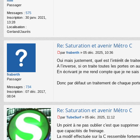
nim
a
Passager
g
e
Messages :
575
n
Inscription :
30 janv. 2021,
o
13:28
n
Localisation :
l
Gerland/Jaurès
u
Re: Saturation et avenir Métro C
par
fraberth
»
05 déc. 2025, 10:36
M
Oui mais justement, quel est l’intérêt de trait
e
s
A l’inverse, si on traite toutes les portes on 
s
En écrivant je me rend compte que je ne sais
fraberth
a
Passager
g
Donc par défaut un traitement de chaque porte 
e
Messages :
734
n
Inscription :
07 déc. 2017,
o
08:04
n
l
u
Re: Saturation et avenir Métro C
par
TubeSurf
»
05 déc. 2025, 11:12
M
Un point à ne pas oublier c'est que supprimer
e
s
que capacités de freinage.
s
La modif effectuée sur la C ressemble fortemen
a