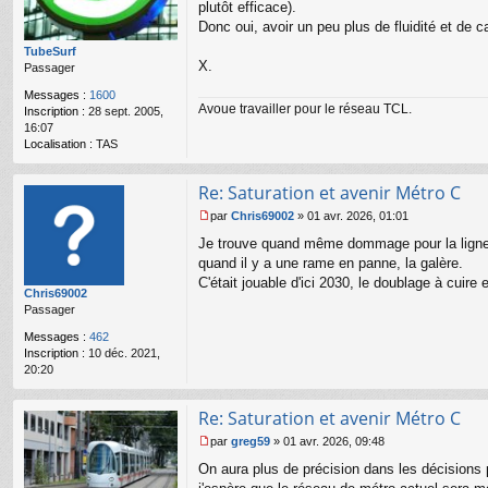
plutôt efficace).
g
Donc oui, avoir un peu plus de fluidité et de 
e
n
TubeSurf
o
X.
Passager
n
Messages :
1600
l
Avoue travailler pour le réseau TCL.
Inscription :
28 sept. 2005,
u
16:07
Localisation :
TAS
Re: Saturation et avenir Métro C
par
Chris69002
»
01 avr. 2026, 01:01
M
Je trouve quand même dommage pour la ligne C 
e
s
quand il y a une rame en panne, la galère.
s
C'était jouable d'ici 2030, le doublage à cuire e
Chris69002
a
Passager
g
e
Messages :
462
n
Inscription :
10 déc. 2021,
o
20:20
n
l
u
Re: Saturation et avenir Métro C
par
greg59
»
01 avr. 2026, 09:48
M
On aura plus de précision dans les décisions 
e
s