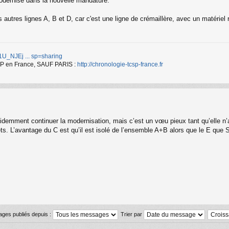
modernisé dans la nouvelle mandature.
 autres lignes A, B et D, car c'est une ligne de crémaillère, avec un matériel
d/1U_NJEj ... sp=sharing
TCSP en France, SAUF PARIS :
http://chronologie-tcsp-france.fr
n évidemment continuer la modernisation, mais c’est un vœu pieux tant qu’elle n’
ts. L’avantage du C est qu’il est isolé de l’ensemble A+B alors que le E que Sa
ages publiés depuis :
Trier par