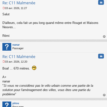
Cita
Re: C11 Malmenée
o
n
03 avr. 2026, 11:27
l
M
u
Salut
e
s
s
D'ailleurs, cela fait un peu long quand même entre Rouget et Maisons
a
Neuves...
g
e
Rémi
n
o
au
n
t
nanar
l
Passager
u
Cita
Re: C11 Malmenée
03 avr. 2026, 12:20
M
e
Boaf ... 670 mètres.
s
s
A+
a
nanar
g
"
Si vous ne considérez pas le vélo urbain comme une partie de la
e
n
solution pour l'aménagement des villes, vous êtes une partie du
o
problème
"
n
au
l
t
pitou
u
Passager