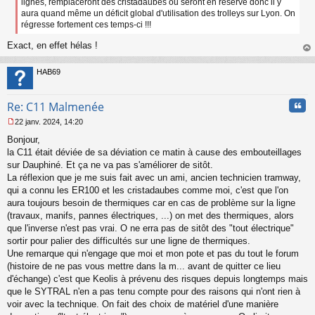
lignes, remplaceront des cristadaubes ou seront en réserve donc il y
n
aura quand même un déficit global d'utilisation des trolleys sur Lyon. On
o
régresse fortement ces temps-ci !!!
n
l
Exact, en effet hélas !
u
au
t
HAB69
Cita
Re: C11 Malmenée
22 janv. 2024, 14:20
M
Bonjour,
e
s
la C11 était déviée de sa déviation ce matin à cause des embouteillages
s
sur Dauphiné. Et ça ne va pas s'améliorer de sitôt.
a
La réflexion que je me suis fait avec un ami, ancien technicien tramway,
g
qui a connu les ER100 et les cristadaubes comme moi, c'est que l'on
e
aura toujours besoin de thermiques car en cas de problème sur la ligne
n
o
(travaux, manifs, pannes électriques, ...) on met des thermiques, alors
n
que l'inverse n'est pas vrai. O ne erra pas de sitôt des "tout électrique"
l
sortir pour palier des difficultés sur une ligne de thermiques.
u
Une remarque qui n'engage que moi et mon pote et pas du tout le forum
(histoire de ne pas vous mettre dans la m... avant de quitter ce lieu
d'échange) c'est que Keolis à prévenu des risques depuis longtemps mais
que le SYTRAL n'en a pas tenu compte pour des raisons qui n'ont rien à
voir avec la technique. On fait des choix de matériel d'une manière