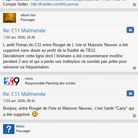
n
Compte Twitter :
http://fr.twitter.com/#!/Lyonrail
o
au
n
t
albert liet
l
Passager
u
Cita
Re: C11 Malmenée
02 avr. 2026, 16:46
M
L arrêt Florian du C11 entre Rouget de L Isle et Maisons Neuves a été
e
s
supprimé sans doute au profit de la fluidité de TB12.
s
Décidément cette ligne dont l itinéraire a été consentement modifie
a
pendant 2 ans et qui a perdu ses trolleybus ne semble pas prête pour
g
retrouver sa fréquentation.
e
au
n
t
o
chris
n
Responsable Planning des sorties
l
u
Cita
Re: C11 Malmenée
03 avr. 2026, 00:41
M
Bonjour, entre Rouget de l'Isle et Maisons Neuves, c'est l'arrêt "Carry" qui
e
s
a été supprimé.
s
au
a
t
Rémi
g
Passager
e
n