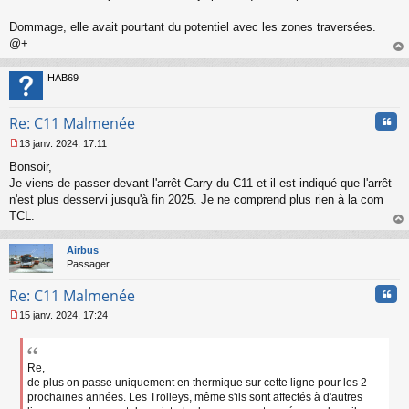
Dommage, elle avait pourtant du potentiel avec les zones traversées.
@+
au
t
HAB69
Cita
Re: C11 Malmenée
13 janv. 2024, 17:11
M
Bonsoir,
e
s
Je viens de passer devant l'arrêt Carry du C11 et il est indiqué que l'arrêt
s
n'est plus desservi jusqu'à fin 2025. Je ne comprend plus rien à la com
a
TCL.
g
au
e
t
n
Airbus
o
Passager
n
Cita
l
Re: C11 Malmenée
u
15 janv. 2024, 17:24
M
e
s
s
Re,
a
de plus on passe uniquement en thermique sur cette ligne pour les 2
g
prochaines années. Les Trolleys, même s'ils sont affectés à d'autres
e