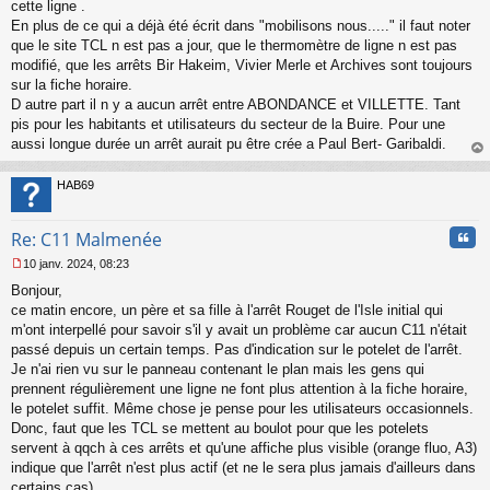
s
cette ligne .
s
En plus de ce qui a déjà été écrit dans "mobilisons nous....." il faut noter
a
que le site TCL n est pas a jour, que le thermomètre de ligne n est pas
g
modifié, que les arrêts Bir Hakeim, Vivier Merle et Archives sont toujours
e
sur la fiche horaire.
n
o
D autre part il n y a aucun arrêt entre ABONDANCE et VILLETTE. Tant
n
pis pour les habitants et utilisateurs du secteur de la Buire. Pour une
l
aussi longue durée un arrêt aurait pu être crée a Paul Bert- Garibaldi.
u
au
t
HAB69
Cita
Re: C11 Malmenée
10 janv. 2024, 08:23
M
Bonjour,
e
s
ce matin encore, un père et sa fille à l'arrêt Rouget de l'Isle initial qui
s
m'ont interpellé pour savoir s'il y avait un problème car aucun C11 n'était
a
passé depuis un certain temps. Pas d'indication sur le potelet de l'arrêt.
g
Je n'ai rien vu sur le panneau contenant le plan mais les gens qui
e
prennent régulièrement une ligne ne font plus attention à la fiche horaire,
n
o
le potelet suffit. Même chose je pense pour les utilisateurs occasionnels.
n
Donc, faut que les TCL se mettent au boulot pour que les potelets
l
servent à qqch à ces arrêts et qu'une affiche plus visible (orange fluo, A3)
u
indique que l'arrêt n'est plus actif (et ne le sera plus jamais d'ailleurs dans
certains cas).