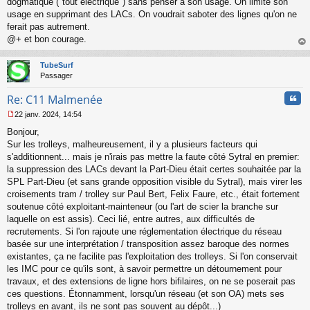
dogmatique ("tout électrique") sans penser à son usage. On limite son
usage en supprimant des LACs. On voudrait saboter des lignes qu'on ne
ferait pas autrement.
@+ et bon courage.
au
t
TubeSurf
Passager
Cita
Re: C11 Malmenée
22 janv. 2024, 14:54
M
Bonjour,
e
s
Sur les trolleys, malheureusement, il y a plusieurs facteurs qui
s
s'additionnent... mais je n'irais pas mettre la faute côté Sytral en premier:
a
la suppression des LACs devant la Part-Dieu était certes souhaitée par la
g
SPL Part-Dieu (et sans grande opposition visible du Sytral), mais virer les
e
croisements tram / trolley sur Paul Bert, Felix Faure, etc., était fortement
n
o
soutenue côté exploitant-mainteneur (ou l'art de scier la branche sur
n
laquelle on est assis). Ceci lié, entre autres, aux difficultés de
l
recrutements. Si l'on rajoute une réglementation électrique du réseau
u
basée sur une interprétation / transposition assez baroque des normes
existantes, ça ne facilite pas l'exploitation des trolleys. Si l'on conservait
les IMC pour ce qu'ils sont, à savoir permettre un détournement pour
travaux, et des extensions de ligne hors bifilaires, on ne se poserait pas
ces questions. Étonnamment, lorsqu'un réseau (et son OA) mets ses
trolleys en avant, ils ne sont pas souvent au dépôt...)