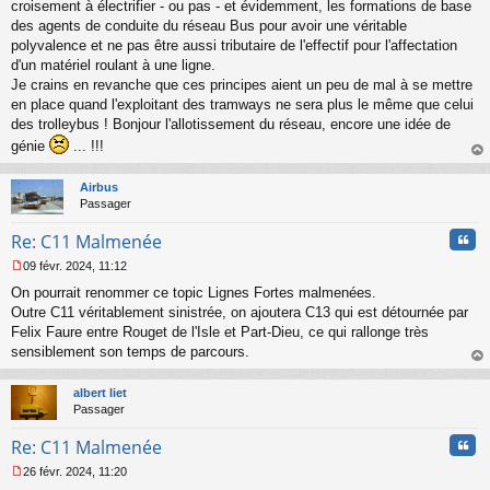
croisement à électrifier - ou pas - et évidemment, les formations de base
g
des agents de conduite du réseau Bus pour avoir une véritable
e
polyvalence et ne pas être aussi tributaire de l'effectif pour l'affectation
n
o
d'un matériel roulant à une ligne.
n
Je crains en revanche que ces principes aient un peu de mal à se mettre
l
en place quand l'exploitant des tramways ne sera plus le même que celui
u
des trolleybus ! Bonjour l'allotissement du réseau, encore une idée de
génie
... !!!
au
t
Airbus
Passager
Cita
Re: C11 Malmenée
09 févr. 2024, 11:12
M
On pourrait renommer ce topic Lignes Fortes malmenées.
e
s
Outre C11 véritablement sinistrée, on ajoutera C13 qui est détournée par
s
Felix Faure entre Rouget de l'Isle et Part-Dieu, ce qui rallonge très
a
sensiblement son temps de parcours.
g
au
e
t
n
albert liet
o
Passager
n
Cita
l
Re: C11 Malmenée
u
26 févr. 2024, 11:20
M