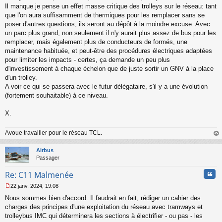
Il manque je pense un effet masse critique des trolleys sur le réseau: tant
que l'on aura suffisamment de thermiques pour les remplacer sans se
poser d'autres questions, ils seront au dépôt à la moindre excuse. Avec
un parc plus grand, non seulement il n'y aurait plus assez de bus pour les
remplacer, mais également plus de conducteurs de formés, une
maintenance habituée, et peut-être des procédures électriques adaptées
pour limiter les impacts - certes, ça demande un peu plus
d'investissement à chaque échelon que de juste sortir un GNV à la place
d'un trolley.
A voir ce qui se passera avec le futur délégataire, s'il y a une évolution
(fortement souhaitable) à ce niveau.
X.
Avoue travailler pour le réseau TCL.
au
t
Airbus
Passager
Cita
Re: C11 Malmenée
22 janv. 2024, 19:08
M
Nous sommes bien d'accord. Il faudrait en fait, rédiger un cahier des
e
s
charges des principes d'une exploitation du réseau avec tramways et
s
trolleybus IMC qui déterminera les sections à électrifier - ou pas - les
a