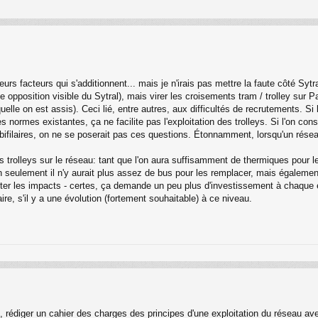
eurs facteurs qui s'additionnent... mais je n'irais pas mettre la faute côté Sy
opposition visible du Sytral), mais virer les croisements tram / trolley sur Pa
quelle on est assis). Ceci lié, entre autres, aux difficultés de recrutements. S
s normes existantes, ça ne facilite pas l'exploitation des trolleys. Si l'on co
 bifilaires, on ne se poserait pas ces questions. Étonnamment, lorsqu'un rése
 trolleys sur le réseau: tant que l'on aura suffisamment de thermiques pour l
 seulement il n'y aurait plus assez de bus pour les remplacer, mais égalemen
ter les impacts - certes, ça demande un peu plus d'investissement à chaque éc
ire, s'il y a une évolution (fortement souhaitable) à ce niveau.
, rédiger un cahier des charges des principes d'une exploitation du réseau ave