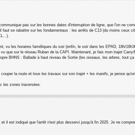
 communique pas sur les bonnes dates d'interruption de ligne, que l'on ne co
 il faut se rabattre sur les fondamentaux : les arrêts de C13 (du moins ceux 
L...).
nt, vu les horaires faméliques du soir (enfin, le soir dans les EPAD, 18h/18h3
i vu que sur le réseau Ruban de la CAPI. Maintenant, je fais mon trajet Carry/
a propre BHNS : Ballade à haut niveau de Sortie (les oiseaux, les arbres, tout ça
uper la route et tous les travaux sur son trajet + les manifs, je pense qu'on n
ec les zones traversées.
et il est indiqué que l'arrêt n'est plus desservi jusqu'à fin 2025. Je ne compr