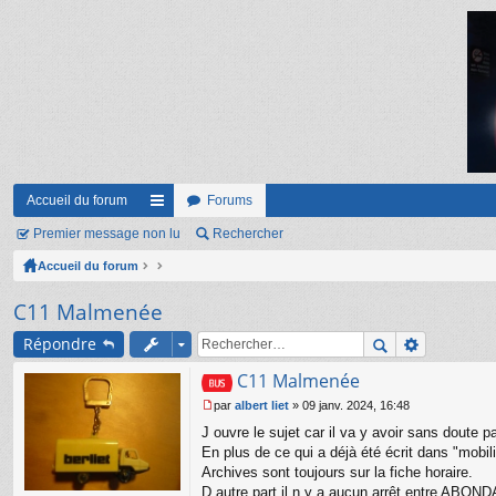
Accueil du forum
Forums
Premier message non lu
ac
Rechercher
Accueil du forum
co
ur
C11 Malmenée
ci
Répondre
s
C11 Malmenée
par
albert liet
»
09 janv. 2024, 16:48
M
J ouvre le sujet car il va y avoir sans doute 
e
s
En plus de ce qui a déjà été écrit dans "mobili
s
Archives sont toujours sur la fiche horaire.
a
D autre part il n y a aucun arrêt entre ABOND