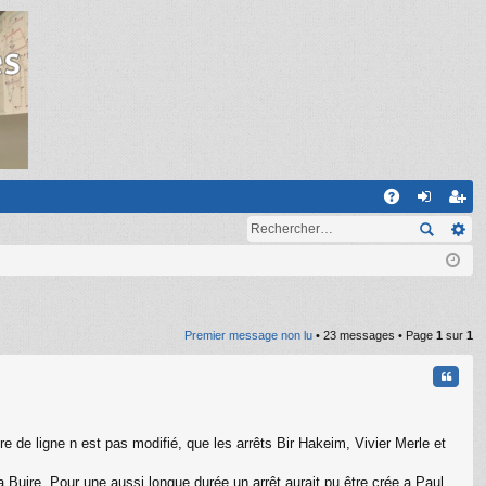
R
A
on
ns
Q
ne
cri
xi
pti
on
on
Premier message non lu
• 23 messages • Page
1
sur
1
Citati
tre de ligne n est pas modifié, que les arrêts Bir Hakeim, Vivier Merle et
 Buire. Pour une aussi longue durée un arrêt aurait pu être crée a Paul