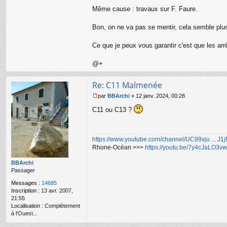
Même cause : travaux sur F. Faure.
Bon, on ne va pas se mentir, cela semble plus
Ce que je peux vous garantir c'est que les a
@+
Re: C11 Malmenée
par
BBArchi
»
12 janv. 2024, 00:28
M
C11 ou C13 ?
e
s
s
a
https://www.youtube.com/channel/UC99xju ... J
g
Rhone-Océan >>>
https://youtu.be/7y4cJaLO3vw
e
n
o
BBArchi
n
Passager
l
Messages :
14685
u
Inscription :
13 avr. 2007,
21:55
Localisation :
Complètement
à l'Ouest...