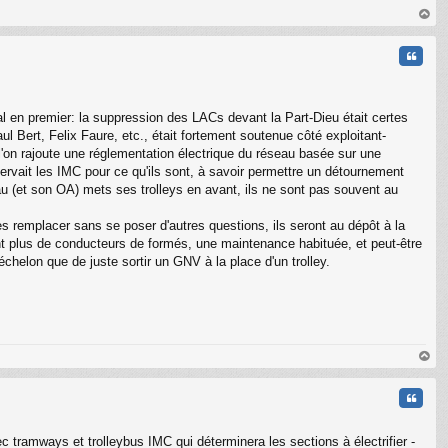
au
t
Citati
tral en premier: la suppression des LACs devant la Part-Dieu était certes
ul Bert, Felix Faure, etc., était fortement soutenue côté exploitant-
i l'on rajoute une réglementation électrique du réseau basée sur une
nservait les IMC pour ce qu'ils sont, à savoir permettre un détournement
au (et son OA) mets ses trolleys en avant, ils ne sont pas souvent au
es remplacer sans se poser d'autres questions, ils seront au dépôt à la
t plus de conducteurs de formés, une maintenance habituée, et peut-être
helon que de juste sortir un GNV à la place d'un trolley.
au
t
Citati
c tramways et trolleybus IMC qui déterminera les sections à électrifier -