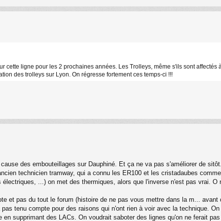
 cette ligne pour les 2 prochaines années. Les Trolleys, même s'ils sont affectés 
ation des trolleys sur Lyon. On régresse fortement ces temps-ci !!!
à cause des embouteillages sur Dauphiné. Et ça ne va pas s'améliorer de sitôt
 ancien technicien tramway, qui a connu les ER100 et les cristadaubes comme 
électriques, ...) on met des thermiques, alors que l'inverse n'est pas vrai. O ne
 et pas du tout le forum (histoire de ne pas vous mettre dans la m... avant d
s tenu compte pour des raisons qui n'ont rien à voir avec la technique. On f
 en supprimant des LACs. On voudrait saboter des lignes qu'on ne ferait pas