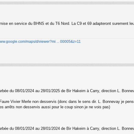
 mise en service du BHNS et du T6 Nord. La C9 et 69 adapteront surement leur 
/www.google.com/maps/d/viewer?mi ... 00005&z=11
rturbée du 08/01/2024 au 28/01/2025 de Bir Hakeim à Carry, direction L. Bonne
Faure Vivier Merle non desservis (donc dans le sens dir. L. Bonnevay je pense 
les arrêts non desservis aussi pour le coup sinon je ne vois pas)
erturbée du 08/01/2024 au 28/01/2024 de Bir Hakeim à Carry, direction L. Bonne