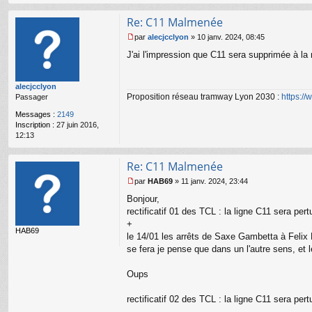
e
n
Re: C11 Malmenée
o
n
par
alecjcclyon
»
10 janv. 2024, 08:45
M
l
J'ai l'impression que C11 sera supprimée à la
e
u
s
s
alecjcclyon
a
Proposition réseau tramway Lyon 2030 :
https:/
Passager
g
e
Messages :
2149
n
Inscription :
27 juin 2016,
o
12:13
n
l
u
Re: C11 Malmenée
par
HAB69
»
11 janv. 2024, 23:44
M
Bonjour,
e
s
rectificatif 01 des TCL : la ligne C11 sera pe
s
+
HAB69
a
le 14/01 les arrêts de Saxe Gambetta à Felix 
g
se fera je pense que dans un l'autre sens, et 
e
n
o
Oups
n
l
rectificatif 02 des TCL : la ligne C11 sera p
u