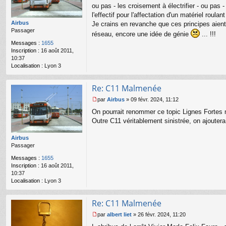
s
ou pas - les croisement à électrifier - ou pas
s
l'effectif pour l'affectation d'un matériel roulan
a
Airbus
Je crains en revanche que ces principes aient
g
Passager
réseau, encore une idée de génie
... !!!
e
n
Messages :
1655
o
Inscription :
16 août 2011,
n
10:37
l
Localisation :
Lyon 3
u
Re: C11 Malmenée
par
Airbus
»
09 févr. 2024, 11:12
M
On pourrait renommer ce topic Lignes Fortes
e
s
Outre C11 véritablement sinistrée, on ajoutera
s
a
Airbus
g
Passager
e
n
Messages :
1655
o
Inscription :
16 août 2011,
n
10:37
l
Localisation :
Lyon 3
u
Re: C11 Malmenée
par
albert liet
»
26 févr. 2024, 11:20
M