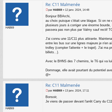
Re: C11 Malmenée
par
HAB69
»
12 janv. 2024, 14:48
M
Bonjour BBArchi,
e
s
au choix puisque c'était une blague. Si on ne
s
plusieurs jours à corriger une énorme bourde,
HAB69
a
passera pas non plus par Valmy sauf rectif TC
g
e
J'ai connu une 11/C11 plus attirante. Maintena
n
o
entre les bus sur une lignes majeure je n'en a
n
trolley (compter l'attente + le trajet). J'ai m
l
billets...).
u
Avec le BHNS des 7 chemins, le T6 qui va lui co
Dommage, elle avait pourtant du potentiel av
@+
Re: C11 Malmenée
par
HAB69
»
13 janv. 2024, 17:11
M
Bonsoir,
e
s
Je viens de passer devant l'arrêt Carry du C11 
s
HAB69
a