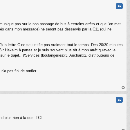
t
Citati
mmunique pas sur le non passage de bus à certains arrêts et que l'on met
cités dans mon message) ne seront pas desservis par la C11 (qui ne
0) la lettre C ne se justifie pas vraiment tout le temps. Des 20/30 minutes
Bir Hakeim à pattes et je suis souvent plus tôt à mon arrêt qu'avec le
 sur le trajet...)/Services (boulangeriesx3, Auchanx2, distributeurs de
'a pas fini de ronfler.
au
t
Citati
end plus rien à la com TCL.