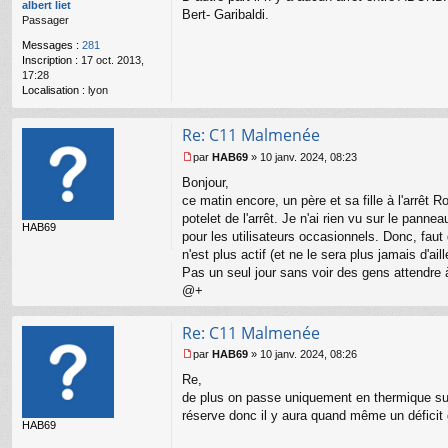
g
albert liet
Bert- Garibaldi.
e
Passager
n
Messages :
281
o
Inscription :
17 oct. 2013,
n
17:28
l
Localisation :
lyon
u
Re: C11 Malmenée
par
HAB69
»
10 janv. 2024, 08:23
M
Bonjour,
e
s
ce matin encore, un père et sa fille à l'arrêt R
s
potelet de l'arrêt. Je n'ai rien vu sur le pann
HAB69
a
pour les utilisateurs occasionnels. Donc, faut 
g
n'est plus actif (et ne le sera plus jamais d'ai
e
Pas un seul jour sans voir des gens attendre à
n
o
@+
n
l
Re: C11 Malmenée
u
par
HAB69
»
10 janv. 2024, 08:26
M
Re,
e
s
de plus on passe uniquement en thermique sur 
s
réserve donc il y aura quand même un déficit g
HAB69
a
g