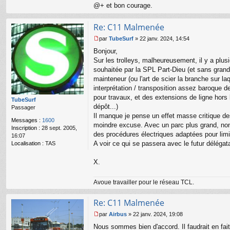
l
@+ et bon courage.
u
Re: C11 Malmenée
par
TubeSurf
»
22 janv. 2024, 14:54
M
Bonjour,
e
s
Sur les trolleys, malheureusement, il y a plusi
s
souhaitée par la SPL Part-Dieu (et sans grande 
a
mainteneur (ou l'art de scier la branche sur la
g
interprétation / transposition assez baroque de
e
pour travaux, et des extensions de ligne hors
n
TubeSurf
o
dépôt...)
Passager
n
Il manque je pense un effet masse critique des
Messages :
1600
l
moindre excuse. Avec un parc plus grand, non
Inscription :
28 sept. 2005,
u
des procédures électriques adaptées pour limi
16:07
A voir ce qui se passera avec le futur délégata
Localisation :
TAS
X.
Avoue travailler pour le réseau TCL.
Re: C11 Malmenée
par
Airbus
»
22 janv. 2024, 19:08
M
Nous sommes bien d'accord. Il faudrait en fait
e