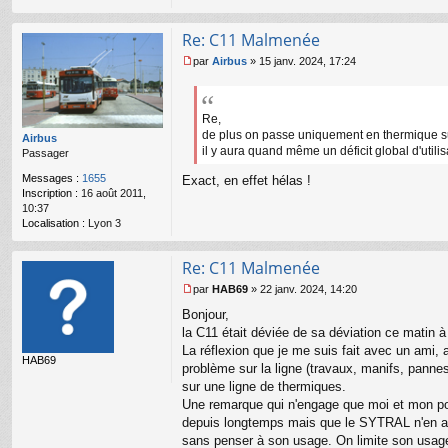
g
e
n
Re: C11 Malmenée
o
n
par
Airbus
»
15 janv. 2024, 17:24
M
l
e
u
s
s
Re,
a
de plus on passe uniquement en thermique sur
Airbus
g
il y aura quand même un déficit global d'utilis
Passager
e
n
Messages :
1655
Exact, en effet hélas !
o
Inscription :
16 août 2011,
n
10:37
l
Localisation :
Lyon 3
u
Re: C11 Malmenée
par
HAB69
»
22 janv. 2024, 14:20
M
Bonjour,
e
s
la C11 était déviée de sa déviation ce matin 
s
La réflexion que je me suis fait avec un ami,
HAB69
a
problème sur la ligne (travaux, manifs, pannes 
g
sur une ligne de thermiques.
e
Une remarque qui n'engage que moi et mon pote
n
o
depuis longtemps mais que le SYTRAL n'en a pa
n
sans penser à son usage. On limite son usage