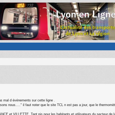
pas mal d événements sur cette ligne .
sons nous....." il faut noter que le site TCL n est pas a jour, que le thermomè
ANCE et VILLETTE. Tant pis pour les habitants et utilisateurs du secteur de la