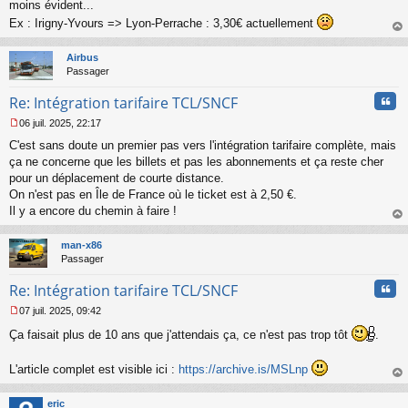
s
moins évident...
a
Ex : Irigny-Yvours => Lyon-Perrache : 3,30€ actuellement
g
au
e
t
n
Airbus
o
Passager
n
l
Cita
Re: Intégration tarifaire TCL/SNCF
u
06 juil. 2025, 22:17
M
C'est sans doute un premier pas vers l'intégration tarifaire complète, mais
e
s
ça ne concerne que les billets et pas les abonnements et ça reste cher
s
pour un déplacement de courte distance.
a
On n'est pas en Île de France où le ticket est à 2,50 €.
g
Il y a encore du chemin à faire !
e
au
n
t
o
man-x86
n
Passager
l
u
Cita
Re: Intégration tarifaire TCL/SNCF
07 juil. 2025, 09:42
M
Ça faisait plus de 10 ans que j'attendais ça, ce n'est pas trop tôt
.
e
s
s
L'article complet est visible ici :
https://archive.is/MSLnp
a
au
g
t
e
eric