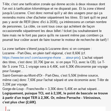
T-libr, c'est une tarification zonale qui donne accès à deux réseaux dont
l'un est à tarification kilométrique et ne disparait pas. Et la zone s'étend
jusqu'à Lozanne. C'est donc normal qu'il y ait des usagers pour qui ça
reviendra moins cher d'acheter séparément les titres. Et tant qu'il ne peut
pas y avoir de RER (donc d'ici à 2035), ça intéressera un certain nombre
de personnes. La cible, ce sont tous ceux qui achètent de façon
occasionnelle séparément les deux billet / ticket (ou souhaiteraient le
faire mais ne le font pas parce qu'ils ne savent même pas combien ça
pourrait leur coûter avant de faire tourner le moteur de recherche de tarif) !
La zone tarifaire s'étend jusqu'à Lozanne donc si on compare :
Lozanne - Part-Dieu, en plein tarif régional, c'est 8,60€ (cf.
https://www.ter.sncf.com/auvergne-rhone ... ateur-prix
). L'achat séparé
des titres, c'est donc 10,70€ (par ex. si on paye TCL avec la CB). Le T-
libr S zone TCL 1 voyage sera à 4,40€, soit 6,30€ d'économie par voyage
pour l'usager...
Saint-Germain-au-Mont-d'Or - Part-Dieu, c'est 5,50€ (même source,
même cas) donc 7,60€ pour l'achat séparé et une économie avec T-libr de
3,20€ par voyage.
Gorge-de-Loup - Francheville = 3,30€ donc 5,40€ en achat séparé...
Logiquement, puisque TCL est à 2,10€, le point de bascule se trouve
à partir d'un trajet TER à 2,30€. Or, même Perrache - Vénissieux,
c'est plus cher (2,60€)
.