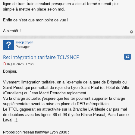
ligne de tram train circulant presque en « circuit fermé » serait plus
simple à mettre en place selon moi.
Enfin ce n’est que mon point de vue !
A bientôt !
au
t
alecjcclyon
Passager
Cita
Re: Intégration tarifaire TCL/SNCF
16 juil. 2023, 17:38
M
Bonjour,
e
s
s
Vivement l'intégration tarifaire, on a l'exemple de la gare de Brignais ou
a
Saint Priest qui permettait de rejoindre Lyon Saint Paul (et Hôtel de Ville
g
/Cordeliers) ou Jean Macé Perrache rapidement.
e
Vu la charge actuelle, j'espère que les ter pourront supporter la charge
n
o
supplémentaire avant la mise en place du RER métropolitain.
n
Le TTOL gagnerait en attractivite sur la Branche L'Arblesle car pas mal
l
de doublons avec les lignes 86 et 98 (Lycée Blaise Pascal, Parc Lacroix
u
Laval...).
Proposition réseau tramway Lyon 2030 :