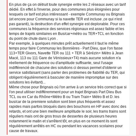
En plus de ça on détruit toute synergie entre les 2 réseaux avec un tarif
dédié. En effet à l'inverse, pour des communes plus éloignées pour
lesquels ce tarif est plus intéressant - exemple Communay ou Brignais
(et encore pour Communay si la navette TER est incluse ,ce qui n'est
pas garanti), la destruction d'un effet synergie est deplorable. Pour ces
communes la fréquence des services régionaux est assez faible et les
temps de trajets similaires en Bus/car+métro ou TER+TCL en fonction
du point de chute dans Lyon .
Par exemple, à quelques minutes prêt actuellement il faut le même
temps pour faire Communay les Bonnières - Part Dieu, que l'on fasse
113+TER Givors, Navette TER ou 111 + TER à Sérézin+ Métro à Jean
Macé, 113 ou 111 Gare de Vénissieux+T4) mais aucune solution n'a
réellement de fréquence ou d'amplitude suffisante, seul l'usage
indifférencié de chacune des solutions ci dessus permet d'obtenir un
service satisfaisant (sans parler des problemes de fiabilité du TER, qui
obligent régulièrement à basculer de manière impromptue sur des
solutions les évitant)...
Même chose pour Brignais où l'on arrive à un service très correct que si
l'on peut utiliser indifféremment pour un trajet Brignais Part Dieu Bus
TCL ou ex Car du Rhône+Métro B ou Tram Train+ Métro B et D. les
bus/car de la premiere solution sont bien plus fréquents et assez
rapides mais parfois bloqués dans des bouchons en HP avec donc des
retards, et ont une bien meilleure amplitude le soir, les trams trains sont
réguliers mais ont de gros trous de dessertes de plusieurs heures
notamment le matin et s'arrêtent tôt, en plus en ce moment ils sont
régulièrement arrêtés en HC ou pendant les vacances scolaires pour
cause de travaux.