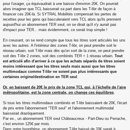
pour l'usager, ça équivaudrait à une baisse d'environ 20€. On pourrait
alors imaginer que TCL baisserait sa part dans les T-libr de façon à
financer ces 20€-là. Si SYTRAL Mobilités compensait les pertes de
recettes pour les gens qui basculeraient vers TCL alors qu'ils prennent
aujourd'hui un abonnement TER seul, on se dirait qu'il n'y aurait pas
d'impact pour TER... mais évidemment, ce serait trop simple !
En creusant, on se rend compte que tous les titres sont articulés les uns
avec les autres. A l'intérieur des zones T-libr, on peut prendre soit le
réseau urbain, soit T-libr mais dès qu'on sort de la zone, on peut prendre
soit des T-libr 2 zones, soit des combinés TER + 1 réseau urbain.
Tout
est articulé afin d'arriver à ce que les achats séparés de titres soient
moins intéressant que les titres seuls mais aussi que les titres
multimodaux comme T-libr ne soient pas plus intéressants que
certaines origine/destination en TER seul
.
Or, en baissant de 20€ le prix de la zone TCL qui, à l'échelle de l'aire
métropolitaine, est la zone centrale, on change ces équilibres
.
Si tous les titres multimodaux combinés et T-libr baissaient de 20€, l'écart
de prix entre l'abonnement "TER seul" et l'abonnement multimodal
baisserait drastiquement.
Par ex., un abonnement TER seul Châteaucreux - Part-Dieu ou Perrache,
c'est environ 125€ par mois.
Dans notre hypothèse, un abonnement T-libr baissé de 20€ serait à