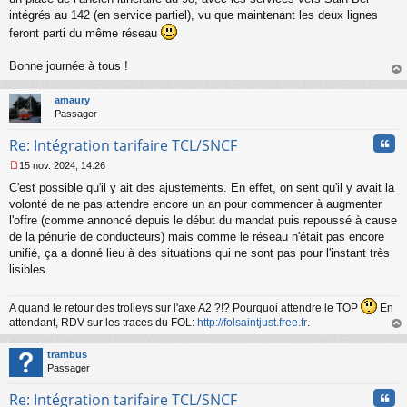
intégrés au 142 (en service partiel), vu que maintenant les deux lignes
feront parti du même réseau
Bonne journée à tous !
au
t
amaury
Passager
Cita
Re: Intégration tarifaire TCL/SNCF
15 nov. 2024, 14:26
M
C'est possible qu'il y ait des ajustements. En effet, on sent qu'il y avait la
e
s
volonté de ne pas attendre encore un an pour commencer à augmenter
s
l'offre (comme annoncé depuis le début du mandat puis repoussé à cause
a
de la pénurie de conducteurs) mais comme le réseau n'était pas encore
g
unifié, ça a donné lieu à des situations qui ne sont pas pour l'instant très
e
lisibles.
n
o
n
A quand le retour des trolleys sur l'axe A2 ?!? Pourquoi attendre le TOP
En
l
attendant, RDV sur les traces du FOL:
http://folsaintjust.free.fr
.
u
au
t
trambus
Passager
Cita
Re: Intégration tarifaire TCL/SNCF