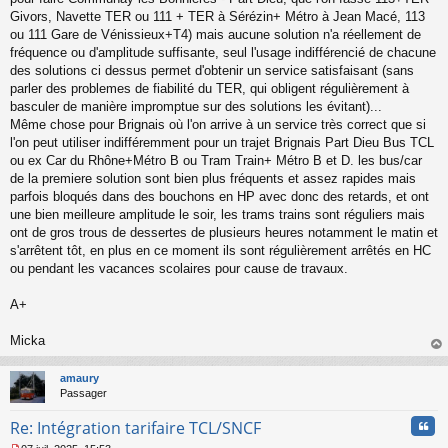
Givors, Navette TER ou 111 + TER à Sérézin+ Métro à Jean Macé, 113
ou 111 Gare de Vénissieux+T4) mais aucune solution n'a réellement de
fréquence ou d'amplitude suffisante, seul l'usage indifférencié de chacune
des solutions ci dessus permet d'obtenir un service satisfaisant (sans
parler des problemes de fiabilité du TER, qui obligent régulièrement à
basculer de manière impromptue sur des solutions les évitant)...
Même chose pour Brignais où l'on arrive à un service très correct que si
l'on peut utiliser indifféremment pour un trajet Brignais Part Dieu Bus TCL
ou ex Car du Rhône+Métro B ou Tram Train+ Métro B et D. les bus/car
de la premiere solution sont bien plus fréquents et assez rapides mais
parfois bloqués dans des bouchons en HP avec donc des retards, et ont
une bien meilleure amplitude le soir, les trams trains sont réguliers mais
ont de gros trous de dessertes de plusieurs heures notamment le matin et
s'arrêtent tôt, en plus en ce moment ils sont régulièrement arrêtés en HC
ou pendant les vacances scolaires pour cause de travaux.
A+
Micka
au
t
amaury
Passager
Cita
Re: Intégration tarifaire TCL/SNCF