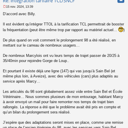
Re: Intégration tarifaire TCL/SNCF
15 nov. 2024, 13:39
M
D’accord avec Billy.
e
s
s
Il est évident qu’intégrer TTOL à la tarification TCL permettrait de booster
a
la fréquentation (peut être même trop par rapport au matériel actuel…
)
g
e
De plus quand on voit comment le prolongement 98 a été réalisé, en
n
o
mettant sur le carreau de nombreux usagers…
n
l
De nombreux Marcylois ont vu leurs temps de trajet passer de 20/25 à
u
35/40min pour rejoindre Gorge de Loup..
Et pourtant il existe déjà une ligne (147) qui vas jusqu’à Sain Bel (et
même plus loin, à Aveize), avec des véhicules (cars) plus adaptés au
service après Marcy…
Les articulés du 98 sont globalement assez vide entre Sain Bel et École
Vétérinaire… Nous sommes plusieurs de mon entourage, habitant Marcy
à avoir envoyé un mail pour faire remonter nos temps de trajet bien
rallongés. La réponse a été que le problème avait été pris en compte et
qu’un bilan du prolongement sera réalisé.
J’espère que des adaptations seront mises en place, comme une remise
un place de l’ancien itinéraire du 98, avec les services vers Sain Bel