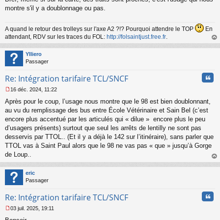
montre s'il y a doublonnage ou pas.
A quand le retour des trolleys sur l'axe A2 ?!? Pourquoi attendre le TOP
En
attendant, RDV sur les traces du FOL:
http://folsaintjust.free.fr
.
au
t
Ylliero
Passager
Cita
Re: Intégration tarifaire TCL/SNCF
16 déc. 2024, 11:22
M
Après pour le coup, l’usage nous montre que le 98 est bien doublonnant,
e
s
au vu du remplissage des bus entre École Vétérinaire et Sain Bel (c’est
s
encore plus accentué par les articulés qui « dilue » encore plus le peu
a
d’usagers présents) surtout que seul les arrêts de lentilly ne sont pas
g
desservis par TTOL.. (Et il y a déjà le 142 sur l’itinéraire), sans parler que
e
TTOL vas à Saint Paul alors que le 98 ne vas pas « que » jusqu’à Gorge
n
o
de Loup..
n
au
l
t
eric
u
Passager
Cita
Re: Intégration tarifaire TCL/SNCF
03 juil. 2025, 19:11
M