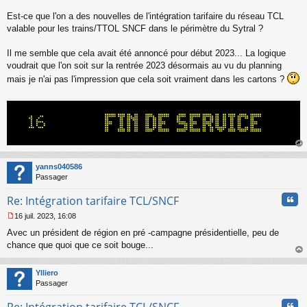
s
s
Est-ce que l'on a des nouvelles de l'intégration tarifaire du réseau TCL
a
valable pour les trains/TTOL SNCF dans le périmètre du Sytral ?
g
e
Il me semble que cela avait été annoncé pour début 2023... La logique
n
o
voudrait que l'on soit sur la rentrée 2023 désormais au vu du planning
n
mais je n'ai pas l'impression que cela soit vraiment dans les cartons ?
l
u
au
t
yanns040586
Passager
Cita
Re: Intégration tarifaire TCL/SNCF
16 juil. 2023, 16:08
M
Avec un président de région en pré -campagne présidentielle, peu de
e
s
chance que quoi que ce soit bouge...
s
au
a
t
Ylliero
g
Passager
e
n
Cita
o