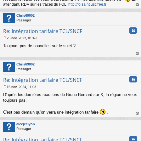
attendant, RDV sur les traces du FOL:
http://folsaintjust.free.fr
.
au
t
Chris69002
Passager
Cita
Re: Intégration tarifaire TCL/SNCF
25 nov. 2023, 01:49
M
Toujours pas de nouvelles sur le sujet ?
e
s
s
au
a
t
Chris69002
g
Passager
e
n
Cita
Re: Intégration tarifaire TCL/SNCF
o
n
15 nov. 2024, 11:03
l
M
u
D'après les dernières réactions de Bruno Bernard sur X, la région ne veux
e
s
toujours pas.
s
a
C'est pas demain qu'on verra une intégration tarifaire
.
g
au
e
t
n
alecjcclyon
o
Passager
n
l
Cita
Re: Intégration tarifaire TCL/SNCF