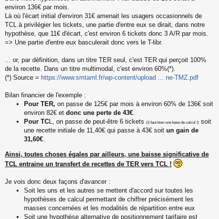
environ 136€ par mois.
Là où l'écart initial d'environ 31€ amenait les usagers occasionnels de
TCL à privilégier les tickets, une partie d'entre eux se dirait, dans notre
hypothèse, que 11€ d'écart, c'est environ 6 tickets donc 3 A/R par mois.
=> Une partie d'entre eux basculerait donc vers le T-libr.
... or, par définition, dans un titre TER seul, c'est TER qui perçoit 100%
de la recette. Dans un titre multimodal, c'est environ 60%(*).
(*) Source =
https://www.smtaml.fr/wp-content/upload ... ne-TMZ.pdf
Bilan financier de l'exemple :
Pour TER,
on passe de 125€ par mois à environ 60% de 136€ soit
environ 82€ et
donc une perte de 43€
.
Pour TC
L, on passe de peut-être 6 tickets
soit
(il faut bien une base de calcul !)
une recette initiale de 11,40€ qui passe à 43€ soit
un gain de
31,60€
.
Ainsi, toutes choses égales par ailleurs, une baisse significative de
TCL entraine un transfert de recettes de TER vers TCL !
Je vois donc deux façons d'avancer :
Soit les uns et les autres se mettent d'accord sur toutes les
hypothèses de calcul permettant de chiffrer précisément les
masses concernées et les modalités de répartition entre eux
Soit une hypothèse alternative de positionnement tarifaire est