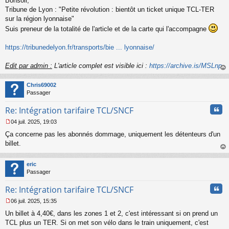
Bonsoir,
e
s
Tribune de Lyon : "Petite révolution : bientôt un ticket unique TCL-TER
s
sur la région lyonnaise"
a
Suis preneur de la totalité de l'article et de la carte qui l'accompagne
g
e
https://tribunedelyon.fr/transports/bie ... lyonnaise/
n
o
n
Edit par admin :
L'article complet est visible ici :
https://archive.is/MSLnp
l
au
u
t
Chris69002
Passager
Cita
Re: Intégration tarifaire TCL/SNCF
04 juil. 2025, 19:03
M
Ça concerne pas les abonnés dommage, uniquement les détenteurs d'un
e
s
billet.
s
au
a
t
eric
g
Passager
e
n
Cita
Re: Intégration tarifaire TCL/SNCF
o
n
06 juil. 2025, 15:35
l
M
u
Un billet à 4,40€, dans les zones 1 et 2, c'est intéressant si on prend un
e
s
TCL plus un TER. Si on met son vélo dans le train uniquement, c'est