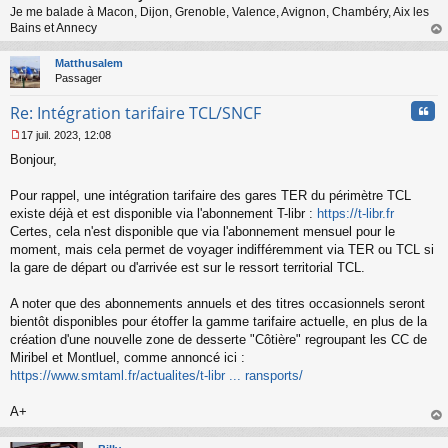
Je me balade à Macon, Dijon, Grenoble, Valence, Avignon, Chambéry, Aix les
u
Bains et Annecy
au
t
Matthusalem
Passager
Cita
Re: Intégration tarifaire TCL/SNCF
17 juil. 2023, 12:08
M
Bonjour,
e
s
s
Pour rappel, une intégration tarifaire des gares TER du périmètre TCL
a
existe déjà et est disponible via l'abonnement T-libr :
https://t-libr.fr
g
Certes, cela n'est disponible que via l'abonnement mensuel pour le
e
moment, mais cela permet de voyager indifféremment via TER ou TCL si
n
o
la gare de départ ou d'arrivée est sur le ressort territorial TCL.
n
l
A noter que des abonnements annuels et des titres occasionnels seront
u
bientôt disponibles pour étoffer la gamme tarifaire actuelle, en plus de la
création d'une nouvelle zone de desserte "Côtière" regroupant les CC de
Miribel et Montluel, comme annoncé ici :
https://www.smtaml.fr/actualites/t-libr ... ransports/
A+
au
t