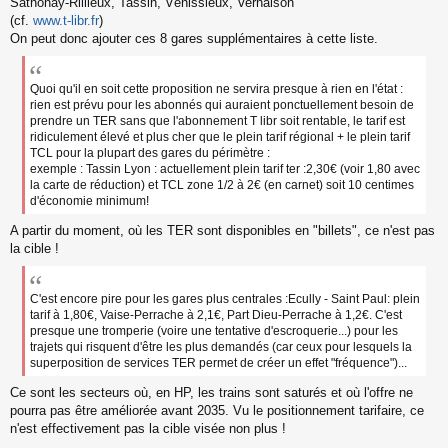
Sathonay-Rillieux, Tassin, Vénissieux, Vernaison
(cf.
www.t-libr.fr
)
On peut donc ajouter ces 8 gares supplémentaires à cette liste.
Quoi qu'il en soit cette proposition ne servira presque à rien en l'état :
rien est prévu pour les abonnés qui auraient ponctuellement besoin de
prendre un TER sans que l'abonnement T libr soit rentable, le tarif est
ridiculement élevé et plus cher que le plein tarif régional + le plein tarif
TCL pour la plupart des gares du périmètre :
exemple : Tassin Lyon : actuellement plein tarif ter :2,30€ (voir 1,80 avec
la carte de réduction) et TCL zone 1/2 à 2€ (en carnet) soit 10 centimes
d'économie minimum!
A partir du moment, où les TER sont disponibles en "billets", ce n'est pas
la cible !
C'est encore pire pour les gares plus centrales :Ecully - Saint Paul: plein
tarif à 1,80€, Vaise-Perrache à 2,1€, Part Dieu-Perrache à 1,2€. C'est
presque une tromperie (voire une tentative d'escroquerie...) pour les
trajets qui risquent d'être les plus demandés (car ceux pour lesquels la
superposition de services TER permet de créer un effet "fréquence")...
Ce sont les secteurs où, en HP, les trains sont saturés et où l'offre ne
pourra pas être améliorée avant 2035. Vu le positionnement tarifaire, ce
n'est effectivement pas la cible visée non plus !