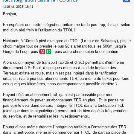
Re: Intégration tarifaire TCL/SNCF
n
16 juil. 2023, 16:41
l
M
u
Bonjour,
e
s
s
En espérant que cette intégration tarifaire ne tarde pas trop, il s’agit selon
a
moi d’un réel frein à l’utilisation du TTOL !
g
e
Habitants à 10min à pied d’un gare du TTOL (La tour de Salvagny), pas le
n
o
choix malgré tout de prendre le bus 98 s’arrêtant tous les 500m jusqu’à
n
Gorge de Loup, puis
, puis autre chose selon la destination..
l
u
Alors qu’un moyen de transport rapide et direct permettant d’emmener
directement à St Paul, à quelques minutes à pied de la place des
Terreaux existe et roule, mais n’est pas intégré dans la tarification
urbaine.. (vu le prix des abonnements TER, ou même du ticket pour faire
ces quelques kilomètres, sans correspondance possible derrière.)
Payant déjà un abonnement tcl, ça n’est pas possible pour moi
financièrement de payer un abonnement TER en plus.. Et je pense ne
pas être le seul dans ce cas. Intégrer le TTOL dans la tarification TCL
(ainsi que dans la signalétique) permettrait de bien dopé la fréquentation
du service, et de rentabiliser les investissements..
Pourquoi pas même étendre l’intégration tarifaire a l’ensemble des TER
dans la métropole, même si commencer par TTOL, de part sa place de