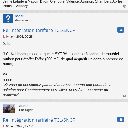
Je me balade à Macon, Dijon, Grenoble, Valence, Avignon, Chambéry, Aix les
e
n
Bains et Annecy
o
au
n
t
nanar
l
Passager
u
Cita
Re: Intégration tarifaire TCL/SNCF
04 avr. 2026, 00:28
M
Salut
e
s
s
J.C. Kohlhaas proposait que le SYTRAL participe à l'achat de matériel
a
roulant pour étoffer l'offre (500 M€, de quoi acquérir un certain nombre de
g
trains)
e
n
o
A+
n
nanar
l
"
Si vous ne considérez pas le vélo urbain comme une partie de la
u
solution pour l'aménagement des villes, vous êtes une partie du
problème
"
au
t
Auron
Passager
Cita
Re: Intégration tarifaire TCL/SNCF
04 avr. 2026, 12:12