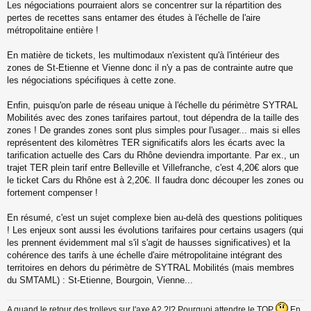
Les négociations pourraient alors se concentrer sur la répartition des
pertes de recettes sans entamer des études à l'échelle de l'aire
métropolitaine entière !
En matière de tickets, les multimodaux n'existent qu'à l'intérieur des
zones de St-Etienne et Vienne donc il n'y a pas de contrainte autre que
les négociations spécifiques à cette zone.
Enfin, puisqu'on parle de réseau unique à l'échelle du périmètre SYTRAL
Mobilités avec des zones tarifaires partout, tout dépendra de la taille des
zones ! De grandes zones sont plus simples pour l'usager... mais si elles
représentent des kilomètres TER significatifs alors les écarts avec la
tarification actuelle des Cars du Rhône deviendra importante. Par ex., un
trajet TER plein tarif entre Belleville et Villefranche, c'est 4,20€ alors que
le ticket Cars du Rhône est à 2,20€. Il faudra donc découper les zones ou
fortement compenser !
En résumé, c'est un sujet complexe bien au-delà des questions politiques
! Les enjeux sont aussi les évolutions tarifaires pour certains usagers (qui
les prennent évidemment mal s'il s'agit de hausses significatives) et la
cohérence des tarifs à une échelle d'aire métropolitaine intégrant des
territoires en dehors du périmètre de SYTRAL Mobilités (mais membres
du SMTAML) : St-Etienne, Bourgoin, Vienne...
A quand le retour des trolleys sur l'axe A2 ?!? Pourquoi attendre le TOP
En