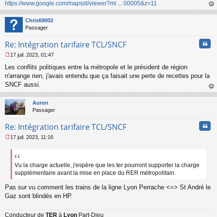
https://www.google.com/maps/d/viewer?mi ... 00005&z=11
au
t
Chris69002
Passager
Cita
Re: Intégration tarifaire TCL/SNCF
17 juil. 2023, 01:47
M
Les conflits politiques entre la métropole et le président de région
e
s
n'arrange rien, j'avais entendu que ça faisait une perte de recettes pour la
s
SNCF aussi.
a
au
g
t
Auron
e
Passager
n
o
Cita
Re: Intégration tarifaire TCL/SNCF
n
l
17 juil. 2023, 11:16
u
M
e
s
s
Vu la charge actuelle, j'espère que les ter pourront supporter la charge
a
supplémentaire avant la mise en place du RER métropolitain.
g
e
Pas sur vu comment les trains de la ligne Lyon Perrache <=> St André le
n
Gaz sont blindés en HP.
o
n
Conducteur de
TER
à
Lyon
Part-Dieu
l