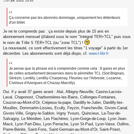
07 juil. 2025, 15:53
M
e
s
s
Ça concerne pas les abonnés dommage, uniquement les détenteurs
a
d'un billet.
g
e
Je ne te comprends pas : ça existe depuis plus de 15 ans en
n
abonnement mensuel (d'abord sous le nom "Intégral TER+TCL" puis sous
o
le nom de T-libr S TER+TCL (ou "zone TCL") !
n
La nouveauté, ce sont effectivement les titres "1 voyage" à partir du 1er
l
décembre. Les abonnements sont déjà dispo, cf.
www.t-libr.fr
u
Je pense que la phrase est à comprendre comme cela : 8 gares en plus
de celles actuellement desservies dans le périmètre TCL (Soit Brignais,
Sérézin, Lentilly, Lentilly-Charpenay, Fleurieu sur l'Arbresle, Lozanne,
Civirieux d'Azergues et Chazay-Marcilly).
Oui. Il y avait 37 gares avant : Alaï, Albigny-Neuville, Casino-Lacroix-
Laval, Chaponost, Charbonnières-les-Bains, Collonges-Fontaines,
Couzon-au-Mont-d’Or, Crépieux-la-pape, Dardilly-le-Jubin, Dardilly-les-
Mouilles, Dommartin-Lissieu, Ecully, Feyzin, Francheville, Givors-Canal,
Givors-Ville, Grigny-le-Sablon, Irigny Yvours, Quincieux, La-Tour-de-
Salvagny, Le Méridien, Les Flachères, Lyon-Gorge-de-Loup, Lyon Jean-
Macé, Lyon Part-Dieu, Lyon Perrache, Lyon St-Paul, Lyon-Vaise, Oullins,
Pierre-Bénite, Saint-Fons, Saint-Germain-au-Mont-d’Or, Saint-Priest,