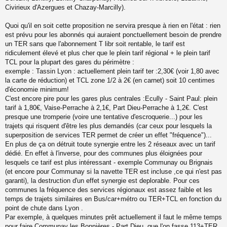
e
Civirieux d'Azergues et Chazay-Marcilly).
n
o
n
Quoi qu'il en soit cette proposition ne servira presque à rien en l'état : rien
l
est prévu pour les abonnés qui auraient ponctuellement besoin de prendre
u
un TER sans que l'abonnement T libr soit rentable, le tarif est
ridiculement élevé et plus cher que le plein tarif régional + le plein tarif
TCL pour la plupart des gares du périmètre :
exemple : Tassin Lyon : actuellement plein tarif ter :2,30€ (voir 1,80 avec
la carte de réduction) et TCL zone 1/2 à 2€ (en carnet) soit 10 centimes
d'économie minimum!
C'est encore pire pour les gares plus centrales :Ecully - Saint Paul: plein
tarif à 1,80€, Vaise-Perrache à 2,1€, Part Dieu-Perrache à 1,2€. C'est
presque une tromperie (voire une tentative d'escroquerie...) pour les
trajets qui risquent d'être les plus demandés (car ceux pour lesquels la
superposition de services TER permet de créer un effet "fréquence")...
En plus de ça on détruit toute synergie entre les 2 réseaux avec un tarif
dédié. En effet à l'inverse, pour des communes plus éloignées pour
lesquels ce tarif est plus intéressant - exemple Communay ou Brignais
(et encore pour Communay si la navette TER est incluse ,ce qui n'est pas
garanti), la destruction d'un effet synergie est deplorable. Pour ces
communes la fréquence des services régionaux est assez faible et les
temps de trajets similaires en Bus/car+métro ou TER+TCL en fonction du
point de chute dans Lyon .
Par exemple, à quelques minutes prêt actuellement il faut le même temps
pour faire Communay les Bonnières - Part Dieu, que l'on fasse 113+TER