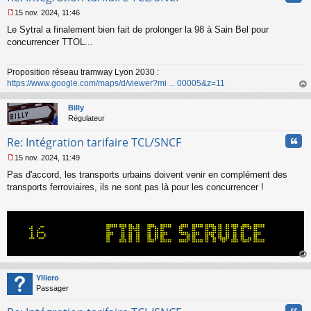
u
15 nov. 2024, 11:46
M
Le Sytral a finalement bien fait de prolonger la 98 à Sain Bel pour
e
s
concurrencer TTOL...
s
a
Proposition réseau tramway Lyon 2030 :
g
https://www.google.com/maps/d/viewer?mi ... 00005&z=11
e
n
au
o
t
Billy
n
Régulateur
l
u
Cita
Re: Intégration tarifaire TCL/SNCF
15 nov. 2024, 11:49
M
Pas d'accord, les transports urbains doivent venir en complément des
e
s
transports ferroviaires, ils ne sont pas là pour les concurrencer !
s
a
g
e
n
o
n
au
l
t
Ylliero
u
Passager
Cita