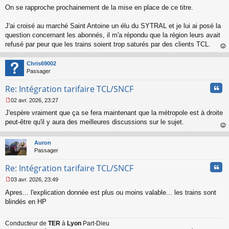
M
On se rapproche prochainement de la mise en place de ce titre.
e
s
s
J'ai croisé au marché Saint Antoine un élu du SYTRAL et je lui ai posé la
a
question concernant les abonnés, il m'a répondu que la région leurs avait
g
refusé par peur que les trains soient trop saturés par des clients TCL.
e
au
n
t
o
Chris69002
n
Passager
l
u
Cita
Re: Intégration tarifaire TCL/SNCF
02 avr. 2026, 23:27
M
J'espère vraiment que ça se fera maintenant que la métropole est à droite
e
s
peut-être qu'il y aura des meilleures discussions sur le sujet.
s
au
a
t
Auron
g
Passager
e
n
Cita
Re: Intégration tarifaire TCL/SNCF
o
n
03 avr. 2026, 23:49
l
M
u
Apres... l'explication donnée est plus ou moins valable... les trains sont
e
s
blindés en HP
s
a
Conducteur de
TER
à
Lyon
Part-Dieu
g