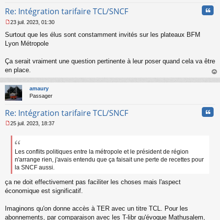
n
Cita
Re: Intégration tarifaire TCL/SNCF
o
n
23 juil. 2023, 01:30
l
M
u
Surtout que les élus sont constamment invités sur les plateaux BFM
e
s
Lyon Métropole
s
a
Ça serait vraiment une question pertinente à leur poser quand cela va être
g
en place.
e
au
n
t
o
amaury
n
Passager
l
u
Cita
Re: Intégration tarifaire TCL/SNCF
25 juil. 2023, 18:37
M
e
s
s
Les conflits politiques entre la métropole et le président de région
a
n'arrange rien, j'avais entendu que ça faisait une perte de recettes pour
g
la SNCF aussi.
e
n
ça ne doit effectivement pas faciliter les choses mais l'aspect
o
économique est significatif.
n
l
Imaginons qu'on donne accès à TER avec un titre TCL. Pour les
u
abonnements, par comparaison avec les T-libr qu'évoque Mathusalem,