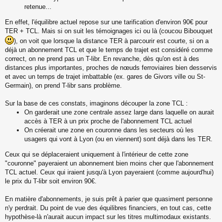
retenue...
En effet, l'équilibre actuel repose sur une tarification d'environ 90€ pour
TER + TCL. Mais si on suit les témoignages ici ou là (coucou Bibouquet
), on voit que lorsque la distance TER à parcourir est courte, si on a
déjà un abonnement TCL et que le temps de trajet est considéré comme
correct, on ne prend pas un T-libr. En revanche, dès qu'on est à des
distances plus importantes, proches de nœuds ferroviaires bien desservis
et avec un temps de trajet imbattable (ex. gares de Givors ville ou St-
Germain), on prend T-libr sans problème.
Sur la base de ces constats, imaginons découper la zone TCL :
On garderait une zone centrale assez large dans laquelle on aurait
accès à TER à un prix proche de l'abonnement TCL actuel
On créerait une zone en couronne dans les secteurs où les
usagers qui vont à Lyon (ou en viennent) sont déjà dans les TER.
Ceux qui se déplaceraient uniquement à l'intérieur de cette zone
"couronne" payeraient un abonnement bien moins cher que l'abonnement
TCL actuel. Ceux qui iraient jusqu'à Lyon payeraient (comme aujourd'hui)
le prix du T-libr soit environ 90€.
En matière d'abonnements, je suis prêt à parier que quasiment personne
n'y perdrait. Du point de vue des équilibres financiers, en tout cas, cette
hypothèse-là n'aurait aucun impact sur les titres multimodaux existants.