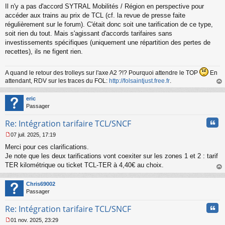
Il n'y a pas d'accord SYTRAL Mobilités / Région en perspective pour
accéder aux trains au prix de TCL (cf. la revue de presse faite
régulièrement sur le forum). C'était donc soit une tarification de ce type,
soit rien du tout. Mais s'agissant d'accords tarifaires sans
investissements spécifiques (uniquement une répartition des pertes de
recettes), ils ne figent rien.
A quand le retour des trolleys sur l'axe A2 ?!? Pourquoi attendre le TOP
En
attendant, RDV sur les traces du FOL:
http://folsaintjust.free.fr
.
au
t
eric
Passager
Cita
Re: Intégration tarifaire TCL/SNCF
07 juil. 2025, 17:19
M
Merci pour ces clarifications.
e
s
Je note que les deux tarifications vont coexiter sur les zones 1 et 2 : tarif
s
TER kilométrique ou ticket TCL-TER à 4,40€ au choix.
a
au
g
t
Chris69002
e
Passager
n
o
Cita
Re: Intégration tarifaire TCL/SNCF
n
l
01 nov. 2025, 23:29
u