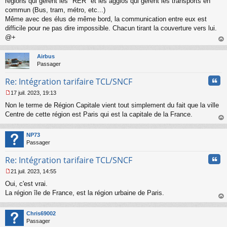
régions qui gèrent les "RER" et les agglos qui gèrent les transports en
e
commun (Bus, tram, métro, etc...)
n
o
Même avec des élus de même bord, la communication entre eux est
n
difficile pour ne pas dire impossible. Chacun tirant la couverture vers lui.
l
@+
u
au
t
Airbus
Passager
Cita
Re: Intégration tarifaire TCL/SNCF
17 juil. 2023, 19:13
M
Non le terme de Région Capitale vient tout simplement du fait que la ville
e
s
Centre de cette région est Paris qui est la capitale de la France.
s
au
a
t
NP73
g
Passager
e
n
Cita
Re: Intégration tarifaire TCL/SNCF
o
n
21 juil. 2023, 14:55
l
M
u
Oui, c'est vrai.
e
s
La région île de France, est la région urbaine de Paris.
s
au
a
t
Chris69002
g
Passager
e