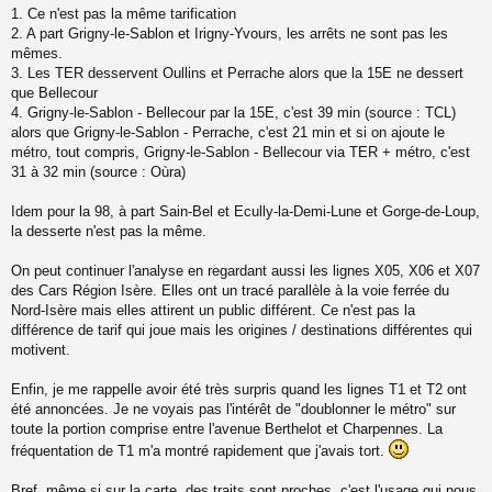
s
1. Ce n'est pas la même tarification
s
2. A part Grigny-le-Sablon et Irigny-Yvours, les arrêts ne sont pas les
a
mêmes.
g
3. Les TER desservent Oullins et Perrache alors que la 15E ne dessert
e
que Bellecour
n
o
4. Grigny-le-Sablon - Bellecour par la 15E, c'est 39 min (source : TCL)
n
alors que Grigny-le-Sablon - Perrache, c'est 21 min et si on ajoute le
l
métro, tout compris, Grigny-le-Sablon - Bellecour via TER + métro, c'est
u
31 à 32 min (source : Oùra)
Idem pour la 98, à part Sain-Bel et Ecully-la-Demi-Lune et Gorge-de-Loup,
la desserte n'est pas la même.
On peut continuer l'analyse en regardant aussi les lignes X05, X06 et X07
des Cars Région Isère. Elles ont un tracé parallèle à la voie ferrée du
Nord-Isère mais elles attirent un public différent. Ce n'est pas la
différence de tarif qui joue mais les origines / destinations différentes qui
motivent.
Enfin, je me rappelle avoir été très surpris quand les lignes T1 et T2 ont
été annoncées. Je ne voyais pas l'intérêt de "doublonner le métro" sur
toute la portion comprise entre l'avenue Berthelot et Charpennes. La
fréquentation de T1 m'a montré rapidement que j'avais tort.
Bref, même si sur la carte, des traits sont proches, c'est l'usage qui nous