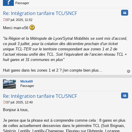
n
Passager
o
n
Cita
Re: Intégration tarifaire TCL/SNCF
l
07 juil. 2025, 11:52
u
M
Merci man-x56
e
s
s
"la Région et la Métropole de Lyon/Sytral Mobilités se sont mis d’accord,
a
ce jeudi 3 juillet, pour la création dès décembre prochain d’un ticket
g
unique TCL-TER sur le territoire correspondant aux zones 1 et 2 de
e
l’actuel réseau unifié des TCL. Soit l’équivalent de l’ancien réseau TCL +
n
o
huit gares et 31 communes en plus"
n
l
Huit gares dans les zones 1 et 2 ? j'en compte bien plus...
u
au
t
Micka69
Passager
Cita
Re: Intégration tarifaire TCL/SNCF
07 juil. 2025, 12:40
M
Bonjour à tous,
e
s
s
Je pense que la phrase est à comprendre comme cela : 8 gares en plus
a
de celles actuellement desservies dans le périmètre TCL (Soit Brignais,
g
Sérézin, Lentilly, Lentilly-Charpenay, Fleurieu sur l'Arbresle, Lozanne,