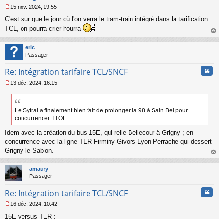
15 nov. 2024, 19:55
M
C'est sur que le jour où l'on verra le tram-train intégré dans la tarification
e
s
TCL, on pourra crier hourra
s
au
a
t
eric
g
Passager
e
n
Cita
Re: Intégration tarifaire TCL/SNCF
o
n
13 déc. 2024, 16:15
l
M
u
e
s
s
Le Sytral a finalement bien fait de prolonger la 98 à Sain Bel pour
a
concurrencer TTOL...
g
e
Idem avec la création du bus 15E, qui relie Bellecour à Grigny ; en
n
concurrence avec la ligne TER Firminy-Givors-Lyon-Perrache qui dessert
o
Grigny-le-Sablon.
n
au
l
t
u
amaury
Passager
Cita
Re: Intégration tarifaire TCL/SNCF
16 déc. 2024, 10:42
M
15E versus TER :
e