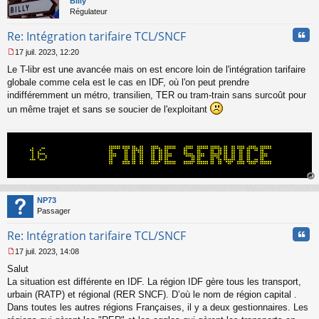
Billy
Régulateur
Cita
Re: Intégration tarifaire TCL/SNCF
17 juil. 2023, 12:20
M
Le T-libr est une avancée mais on est encore loin de l'intégration tarifaire
e
s
globale comme cela est le cas en IDF, où l'on peut prendre
s
indifféremment un métro, transilien, TER ou tram-train sans surcoût pour
a
un même trajet et sans se soucier de l'exploitant
g
e
n
o
n
l
u
au
t
NP73
Passager
Cita
Re: Intégration tarifaire TCL/SNCF
17 juil. 2023, 14:08
M
Salut
e
s
La situation est différente en IDF. La région IDF gère tous les transport,
s
urbain (RATP) et régional (RER SNCF). D’où le nom de région capital .
a
Dans toutes les autres régions Françaises, il y a deux gestionnaires. Les
g