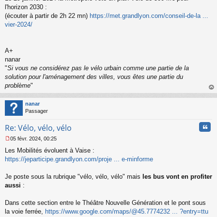
s
l'horizon 2030 :
s
(écouter à partir de 2h 22 mn)
https://met.grandlyon.com/conseil-de-la ...
a
vier-2024/
g
e
n
o
A+
n
nanar
l
"
Si vous ne considérez pas le vélo urbain comme une partie de la
u
solution pour l'aménagement des villes, vous êtes une partie du
problème
"
au
t
nanar
Passager
Cita
Re: Vélo, vélo, vélo
05 févr. 2024, 00:25
M
Les Mobilités évoluent à Vaise :
e
s
https://jeparticipe.grandlyon.com/proje ... e-minforme
s
a
Je poste sous la rubrique "vélo, vélo, vélo" mais
les bus vont en profiter
g
aussi
:
e
n
o
Dans cette section entre le Théâtre Nouvelle Génération et le pont sous
n
la voie ferrée,
https://www.google.com/maps/@45.7774232 ... ?entry=ttu
l