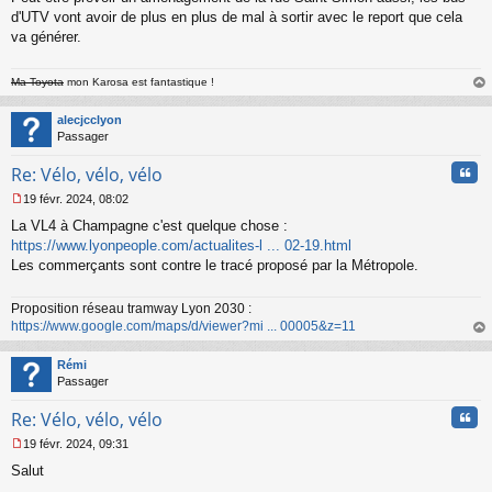
d'UTV vont avoir de plus en plus de mal à sortir avec le report que cela
va générer.
Ma Toyota
mon Karosa est fantastique !
au
t
alecjcclyon
Passager
Cita
Re: Vélo, vélo, vélo
19 févr. 2024, 08:02
M
La VL4 à Champagne c'est quelque chose :
e
s
https://www.lyonpeople.com/actualites-l ... 02-19.html
s
Les commerçants sont contre le tracé proposé par la Métropole.
a
g
Proposition réseau tramway Lyon 2030 :
e
https://www.google.com/maps/d/viewer?mi ... 00005&z=11
n
o
au
n
t
Rémi
l
Passager
u
Cita
Re: Vélo, vélo, vélo
19 févr. 2024, 09:31
M
Salut
e
s