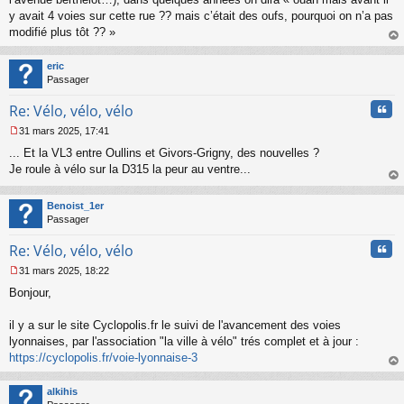
s
y avait 4 voies sur cette rue ?? mais c’était des oufs, pourquoi on n’a pas
a
modifié plus tôt ?? »
g
au
e
t
n
eric
o
Passager
n
Cita
l
Re: Vélo, vélo, vélo
u
31 mars 2025, 17:41
M
... Et la VL3 entre Oullins et Givors-Grigny, des nouvelles ?
e
s
Je roule à vélo sur la D315 la peur au ventre...
s
au
a
t
Benoist_1er
g
Passager
e
n
Cita
Re: Vélo, vélo, vélo
o
n
31 mars 2025, 18:22
l
M
u
Bonjour,
e
s
s
il y a sur le site Cyclopolis.fr le suivi de l'avancement des voies
a
lyonnaises, par l'association "la ville à vélo" trés complet et à jour :
g
https://cyclopolis.fr/voie-lyonnaise-3
e
au
n
t
o
alkihis
n