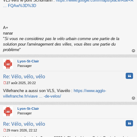
VL3 vers le pont Schumann :
https://www.google.com/maps/place/Rue+A
n
o
... FQAw%3D%3D
n
l
u
A+
nanar
"
Si vous ne considérez pas le vélo urbain comme une partie de la
solution pour l'aménagement des villes, vous êtes une partie du
problème
"
au
t
Lyon-St-Clair
Passager
Cita
Re: Vélo, vélo, vélo
27 août 2025, 20:22
M
Villefranche a aussi son VLS, Viavélo :
https://www.agglo-
e
s
villefranche.fr/viave ... -de-velos/
s
au
a
t
Lyon-St-Clair
g
Passager
e
n
Cita
Re: Vélo, vélo, vélo
o
n
29 mars 2026, 22:12
l
M
u