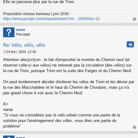
s
Elle ne passerai plus par la rue de Trion.
a
g
Proposition réseau tramway Lyon 2030 :
e
https://www.google.com/maps/d/viewer?mi ... 00005&z=11
n
o
au
n
t
nanar
l
Passager
u
Cita
Re: Vélo, vélo, vélo
24 févr. 2024, 12:36
M
Attention alecjcclyon : le fait d'emprunter la montée du Chemin neuf (et
e
s
réserver celle-ci aux vélos) ne retirerait pas la circulation (des vélos) sur
s
la rue de Trion, puisque Trion est la suite des Farges et du Chemn Neuf.
a
g
On peut évidemment décider d'enlever les vélos de Trion et les dévier par
e
la rue des Macchabées et le haut du Chemin de Choulans, mais ça n'a
n
o
pas grand chose à voir avec le Chemin Neuf.
n
l
A+
u
nanar
"
Si vous ne considérez pas le vélo urbain comme une partie de la
solution pour l'aménagement des villes, vous êtes une partie du
problème
"
au
t
nanar