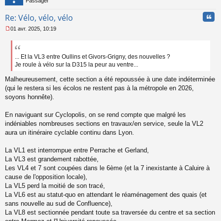
Passager
l
u
Cita
Re: Vélo, vélo, vélo
01 avr. 2025, 10:19
M
e
s
s
... Et la VL3 entre Oullins et Givors-Grigny, des nouvelles ?
a
Je roule à vélo sur la D315 la peur au ventre...
g
e
Malheureusement, cette section a été repoussée à une date indéterminée
n
(qui le restera si les écolos ne restent pas à la métropole en 2026,
o
soyons honnête).
n
l
En naviguant sur Cyclopolis, on se rend compte que malgré les
u
indéniables nombreuses sections en travaux/en service, seule la VL2
aura un itinéraire cyclable continu dans Lyon.
La VL1 est interrompue entre Perrache et Gerland,
La VL3 est grandement rabottée,
Les VL4 et 7 sont coupées dans le 6ème (et la 7 inexistante à Caluire à
cause de l'opposition locale),
La VL5 perd la moitié de son tracé,
La VL6 est au statut-quo en attendant le réaménagement des quais (et
sans nouvelle au sud de Confluence),
La VL8 est sectionnée pendant toute sa traversée du centre et sa section