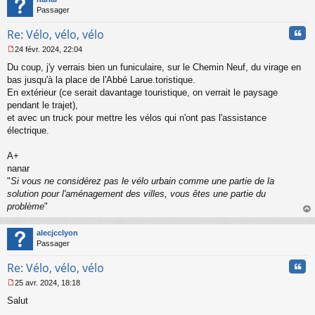
Passager
Cita
Re: Vélo, vélo, vélo
24 févr. 2024, 22:04
M
Du coup, j'y verrais bien un funiculaire, sur le Chemin Neuf, du virage en
e
s
bas jusqu'à la place de l'Abbé Larue.toristique.
s
En extérieur (ce serait davantage touristique, on verrait le paysage
a
pendant le trajet),
g
et avec un truck pour mettre les vélos qui n'ont pas l'assistance
e
électrique.
n
o
n
A+
l
nanar
u
"
Si vous ne considérez pas le vélo urbain comme une partie de la
solution pour l'aménagement des villes, vous êtes une partie du
problème
"
au
t
alecjcclyon
Passager
Cita
Re: Vélo, vélo, vélo
25 avr. 2024, 18:18
M
Salut
e
s