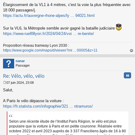
s
Élargissement de la VL1 à 4 mètres, c'est la voie la plus fréquentée avec
a
18 000 passages/j.
g
https://actu.fr/auvergne-rhone-alpes/ly ... 94021.html
e
n
o
Sur la VL6, la Métropole semble avoir gagné la bataille judiciaire
n
https://www.rue89lyon.fr/2024/04/24/voi ... re-benite/
l
u
Proposition réseau tramway Lyon 2030 :
https://www.google.com/maps/d/viewer?mi ... 00005&z=11
au
t
nanar
Passager
Cita
Re: Vélo, vélo, vélo
07 juin 2024, 23:08
M
Salut,
e
s
s
A Paris le vélo dépasse la voiture :
a
https://fr.statista.com/infographie/321 ... ntramuros/
g
e
n
Selon une récente étude de l’Institut Paris Région, le vélo est plus
o
populaire que la voiture à Paris et en petite couronne. Réalisée entre
n
octobre 2022 et avril 2023 auprès de 3 337 Franciliens âgés de 16 à 80
l