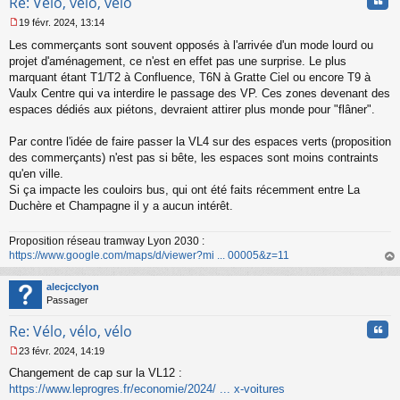
Cita
Re: Vélo, vélo, vélo
19 févr. 2024, 13:14
M
Les commerçants sont souvent opposés à l'arrivée d'un mode lourd ou
e
s
projet d'aménagement, ce n'est en effet pas une surprise. Le plus
s
marquant étant T1/T2 à Confluence, T6N à Gratte Ciel ou encore T9 à
a
Vaulx Centre qui va interdire le passage des VP. Ces zones devenant des
g
espaces dédiés aux piétons, devraient attirer plus monde pour "flâner".
e
n
o
Par contre l'idée de faire passer la VL4 sur des espaces verts (proposition
n
des commerçants) n'est pas si bête, les espaces sont moins contraints
l
qu'en ville.
u
Si ça impacte les couloirs bus, qui ont été faits récemment entre La
Duchère et Champagne il y a aucun intérêt.
Proposition réseau tramway Lyon 2030 :
https://www.google.com/maps/d/viewer?mi ... 00005&z=11
au
t
alecjcclyon
Passager
Cita
Re: Vélo, vélo, vélo
23 févr. 2024, 14:19
M
Changement de cap sur la VL12 :
e
s
https://www.leprogres.fr/economie/2024/ ... x-voitures