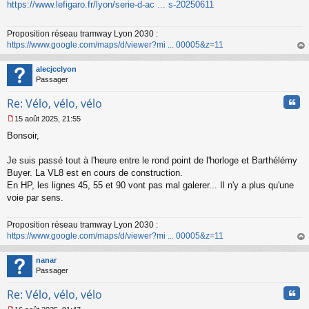
s
https://www.lefigaro.fr/lyon/serie-d-ac ... s-20250611
s
a
Proposition réseau tramway Lyon 2030 :
g
https://www.google.com/maps/d/viewer?mi ... 00005&z=11
e
n
au
o
t
alecjcclyon
n
Passager
l
u
Cita
Re: Vélo, vélo, vélo
15 août 2025, 21:55
M
Bonsoir,
e
s
s
Je suis passé tout à l'heure entre le rond point de l'horloge et Barthélémy
a
Buyer. La VL8 est en cours de construction.
g
En HP, les lignes 45, 55 et 90 vont pas mal galerer... Il n'y a plus qu'une
e
voie par sens.
n
o
n
Proposition réseau tramway Lyon 2030 :
l
https://www.google.com/maps/d/viewer?mi ... 00005&z=11
u
au
t
nanar
Passager
Cita
Re: Vélo, vélo, vélo