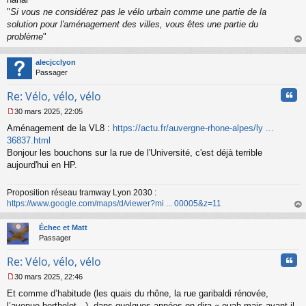
"
Si vous ne considérez pas le vélo urbain comme une partie de la
solution pour l'aménagement des villes, vous êtes une partie du
problème
"
au
t
alecjcclyon
Passager
Cita
Re: Vélo, vélo, vélo
30 mars 2025, 22:05
M
Aménagement de la VL8 :
https://actu.fr/auvergne-rhone-alpes/ly ...
e
s
36837.html
s
Bonjour les bouchons sur la rue de l'Université, c'est déjà terrible
a
aujourd'hui en HP.
g
e
n
Proposition réseau tramway Lyon 2030 :
o
https://www.google.com/maps/d/viewer?mi ... 00005&z=11
n
au
l
t
Échec et Matt
u
Passager
Cita
Re: Vélo, vélo, vélo
30 mars 2025, 22:46
M
Et comme d’habitude (les quais du rhône, la rue garibaldi rénovée,
e
s
l’avenue berthelot…), dans quelques années on dira « ouah mais avant il