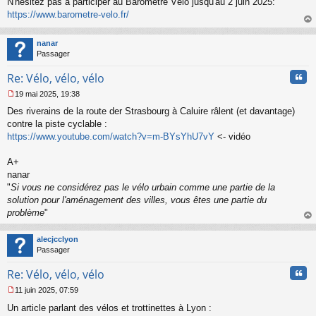
N'hésitez pas à participer au Baromètre Vélo jusqu'au 2 juin 2025:
e
s
https://www.barometre-velo.fr/
s
au
a
t
nanar
g
Passager
e
n
Cita
Re: Vélo, vélo, vélo
o
n
19 mai 2025, 19:38
l
M
u
Des riverains de la route der Strasbourg à Caluire râlent (et davantage)
e
s
contre la piste cyclable :
s
https://www.youtube.com/watch?v=m-BYsYhU7vY
<- vidéo
a
g
A+
e
nanar
n
o
"
Si vous ne considérez pas le vélo urbain comme une partie de la
n
solution pour l'aménagement des villes, vous êtes une partie du
l
problème
"
u
au
t
alecjcclyon
Passager
Cita
Re: Vélo, vélo, vélo
11 juin 2025, 07:59
M
Un article parlant des vélos et trottinettes à Lyon :
e