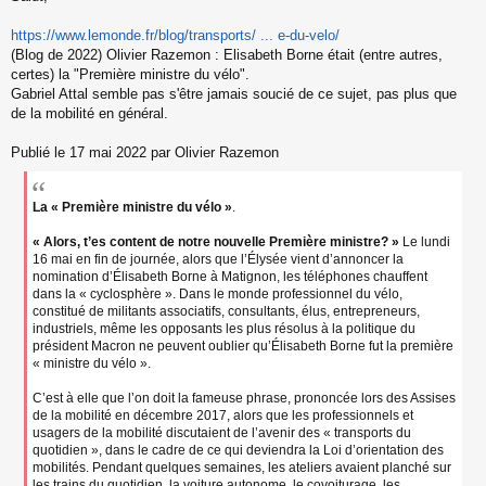
s
s
https://www.lemonde.fr/blog/transports/ ... e-du-velo/
a
(Blog de 2022) Olivier Razemon : Elisabeth Borne était (entre autres,
g
certes) la "Première ministre du vélo".
e
Gabriel Attal semble pas s'être jamais soucié de ce sujet, pas plus que
n
o
de la mobilité en général.
n
l
Publié le 17 mai 2022 par Olivier Razemon
u
La « Première ministre du vélo »
.
« Alors, t’es content de notre nouvelle Première ministre? »
Le lundi
16 mai en fin de journée, alors que l’Élysée vient d’annoncer la
nomination d’Élisabeth Borne à Matignon, les téléphones chauffent
dans la « cyclosphère ». Dans le monde professionnel du vélo,
constitué de militants associatifs, consultants, élus, entrepreneurs,
industriels, même les opposants les plus résolus à la politique du
président Macron ne peuvent oublier qu’Élisabeth Borne fut la première
« ministre du vélo ».
C’est à elle que l’on doit la fameuse phrase, prononcée lors des Assises
de la mobilité en décembre 2017, alors que les professionnels et
usagers de la mobilité discutaient de l’avenir des « transports du
quotidien », dans le cadre de ce qui deviendra la Loi d’orientation des
mobilités. Pendant quelques semaines, les ateliers avaient planché sur
les trains du quotidien, la voiture autonome, le covoiturage, les