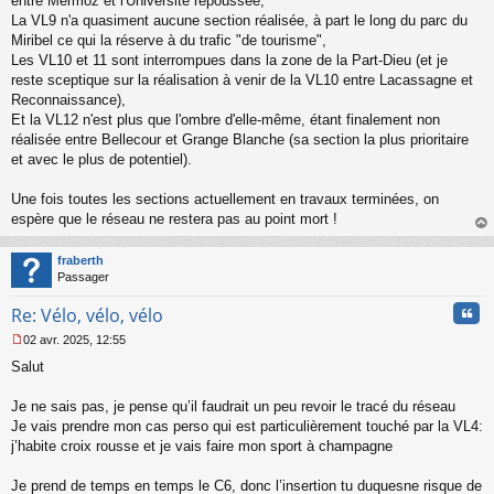
entre Mermoz et l'Université repoussée,
La VL9 n'a quasiment aucune section réalisée, à part le long du parc du
Miribel ce qui la réserve à du trafic "de tourisme",
Les VL10 et 11 sont interrompues dans la zone de la Part-Dieu (et je
reste sceptique sur la réalisation à venir de la VL10 entre Lacassagne et
Reconnaissance),
Et la VL12 n'est plus que l'ombre d'elle-même, étant finalement non
réalisée entre Bellecour et Grange Blanche (sa section la plus prioritaire
et avec le plus de potentiel).
Une fois toutes les sections actuellement en travaux terminées, on
espère que le réseau ne restera pas au point mort !
au
t
fraberth
Passager
Cita
Re: Vélo, vélo, vélo
02 avr. 2025, 12:55
M
Salut
e
s
s
Je ne sais pas, je pense qu’il faudrait un peu revoir le tracé du réseau
a
Je vais prendre mon cas perso qui est particulièrement touché par la VL4:
g
j’habite croix rousse et je vais faire mon sport à champagne
e
n
o
Je prend de temps en temps le C6, donc l’insertion tu duquesne risque de