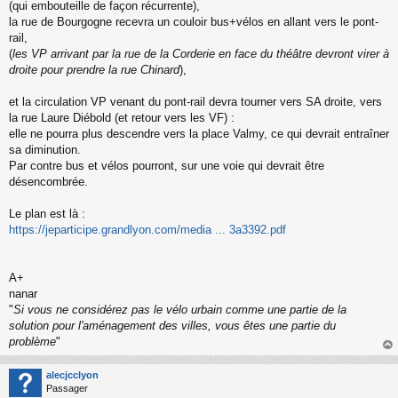
(qui embouteille de façon récurrente),
u
la rue de Bourgogne recevra un couloir bus+vélos en allant vers le pont-
rail,
(
les VP arrivant par la rue de la Corderie en face du théâtre devront virer à
droite pour prendre la rue Chinard
),
et la circulation VP venant du pont-rail devra tourner vers SA droite, vers
la rue Laure Diébold (et retour vers les VF) :
elle ne pourra plus descendre vers la place Valmy, ce qui devrait entraîner
sa diminution.
Par contre bus et vélos pourront, sur une voie qui devrait être
désencombrée.
Le plan est là :
https://jeparticipe.grandlyon.com/media ... 3a3392.pdf
A+
nanar
"
Si vous ne considérez pas le vélo urbain comme une partie de la
solution pour l'aménagement des villes, vous êtes une partie du
problème
"
au
t
alecjcclyon
Passager