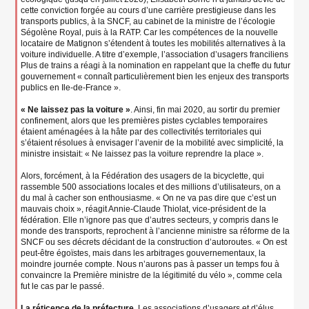
cette conviction forgée au cours d’une carrière prestigieuse dans les
transports publics, à la SNCF, au cabinet de la ministre de l’écologie
Ségolène Royal, puis à la RATP. Car les compétences de la nouvelle
locataire de Matignon s’étendent à toutes les mobilités alternatives à la
voiture individuelle. A titre d’exemple, l’association d’usagers franciliens
Plus de trains a réagi à la nomination en rappelant que la cheffe du futur
gouvernement « connaît particulièrement bien les enjeux des transports
publics en Ile-de-France ».
« Ne laissez pas la voiture »
. Ainsi, fin mai 2020, au sortir du premier
confinement, alors que les premières pistes cyclables temporaires
étaient aménagées à la hâte par des collectivités territoriales qui
s’étaient résolues à envisager l’avenir de la mobilité avec simplicité, la
ministre insistait: « Ne laissez pas la voiture reprendre la place ».
Alors, forcément, à la Fédération des usagers de la bicyclette, qui
rassemble 500 associations locales et des millions d’utilisateurs, on a
du mal à cacher son enthousiasme. « On ne va pas dire que c’est un
mauvais choix », réagit Annie-Claude Thiolat, vice-président de la
fédération. Elle n’ignore pas que d’autres secteurs, y compris dans le
monde des transports, reprochent à l’ancienne ministre sa réforme de la
SNCF ou ses décrets décidant de la construction d’autoroutes. « On est
peut-être égoïstes, mais dans les arbitrages gouvernementaux, la
moindre journée compte. Nous n’aurons pas à passer un temps fou à
convaincre la Première ministre de la légitimité du vélo », comme cela
fut le cas par le passé.
La réticence de la préfecture
. Les associations d’usagers et d’élus