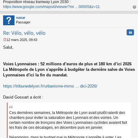
Proposition réseau tramway Lyon 2030 :
g
https://www.google.com/maps/d/viewer?mi ... 00005&z=11
e
n
au
o
t
nanar
n
Passager
l
u
Cita
Re: Vélo, vélo, vélo
12 mars 2025, 09:43
M
Salut,
e
s
s
a
Voies Lyonnaises : 52 millions d’euros de plus et 180 km d’ici 2026
g
La Métropole de Lyon s'apprête à budgéter la dernière salve de Voies
e
Lyonnaises d'ici la fin du mandat.
n
o
n
https://tribunedelyon.fr/urbanisme-immo ... dici-2026/
l
u
David Gossart a écrit :
Ces dernières semaines, la Métropole de Lyon avait plutôt ralenti des
chantiers pour éviter la saturation des Lyonnais et des voiries. Un
certain nombre de tronçons des Voies Lyonnaises cyclistes avaient fait
les frais de ces décalages, en décembre puis en janvier.
Néanmoins, dans le budget que la Métropole s’apprête à voter, Les