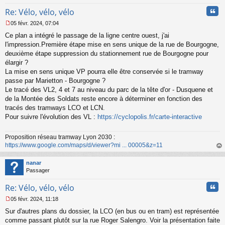
Cita
Re: Vélo, vélo, vélo
05 févr. 2024, 07:04
M
Ce plan a intégré le passage de la ligne centre ouest, j'ai
e
s
l'impression.Première étape mise en sens unique de la rue de Bourgogne,
s
deuxième étape suppression du stationnement rue de Bourgogne pour
a
élargir ?
g
La mise en sens unique VP pourra elle être conservée si le tramway
e
passe par Marietton - Bourgogne ?
n
o
Le tracé des VL2, 4 et 7 au niveau du parc de la tête d'or - Dusquene et
n
de la Montée des Soldats reste encore à déterminer en fonction des
l
tracés des tramways LCO et LCN.
u
Pour suivre l'évolution des VL :
https://cyclopolis.fr/carte-interactive
Proposition réseau tramway Lyon 2030 :
https://www.google.com/maps/d/viewer?mi ... 00005&z=11
au
t
nanar
Passager
Cita
Re: Vélo, vélo, vélo
05 févr. 2024, 11:18
M
Sur d'autres plans du dossier, la LCO (en bus ou en tram) est représentée
e
s
comme passant plutôt sur la rue Roger Salengro. Voir la présentation faite