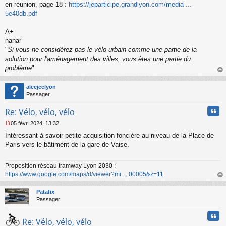
s
en réunion, page 18 :
https://jeparticipe.grandlyon.com/media ...
a
5e40db.pdf
g
e
A+
n
o
nanar
n
"
Si vous ne considérez pas le vélo urbain comme une partie de la
l
solution pour l'aménagement des villes, vous êtes une partie du
u
problème
"
au
t
alecjcclyon
Passager
Cita
Re: Vélo, vélo, vélo
05 févr. 2024, 13:32
M
Intéressant à savoir petite acquisition foncière au niveau de la Place de
e
s
Paris vers le bâtiment de la gare de Vaise.
s
a
Proposition réseau tramway Lyon 2030 :
g
https://www.google.com/maps/d/viewer?mi ... 00005&z=11
e
n
au
o
t
Patafix
n
Passager
l
u
Cita
Re: Vélo, vélo, vélo