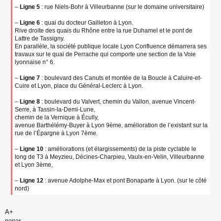
–
Ligne 5
: rue Niels-Bohr à Villeurbanne (sur le domaine universitaire)
–
Ligne 6
: quai du docteur Gailleton à Lyon.
Rive droite des quais du Rhône entre la rue Duhamel et le pont de
Lattre de Tassigny.
En parallèle, la société publique locale Lyon Confluence démarrera ses
travaux sur le quai de Perrache qui comporte une section de la Voie
lyonnaise n° 6.
–
Ligne 7
: boulevard des Canuts et montée de la Boucle à Caluire-et-
Cuire et Lyon, place du Général-Leclerc à Lyon.
–
Ligne 8
: boulevard du Valvert, chemin du Vallon, avenue Vincent-
Serre, à Tassin-la-Demi-Lune,
chemin de la Vernique à Écully,
avenue Barthélémy-Buyer à Lyon 9ème, amélioration de l’existant sur la
rue de l’Épargne à Lyon 7ème.
–
Ligne 10
: améliorations (et élargissements) de la piste cyclable le
long de T3 à Meyzieu, Décines-Charpieu, Vaulx-en-Velin, Villeurbanne
et Lyon 3ème,
–
Ligne 12
: avenue Adolphe-Max et pont Bonaparte à Lyon. (sur le côté
nord)
A+
nanar