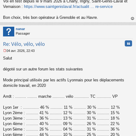
Voi en test depuis le 9 mars 2026 à Charly, Irigny, Saint-Genis-Laval et
e
s
Vernaison :
https://www.saintgenislaval.fr/actualit ... re-service
s
a
Bon choix, très bon opérateur à Grenoble et au Havre.
g
au
e
t
n
nanar
o
Passager
n
Cita
l
Re: Vélo, vélo, vélo
u
04 avr. 2026, 22:43
M
Salut
e
s
s
dégoté sur un autre forum les stats suivantes
a
g
Mode principal utilisés par les actifs Lyonnais pour les déplacements
e
domicile travail, en 2020
n
o
n
Arrdt : ......... ........ marche .......... vélo ............ TC ............ VP
l
u
Lyon 1er : ............. 46 % .......... 11 % .......... 30 % .......... 12 %
Lyon 2ème : .......... 41 % .......... 12 % .......... 30 % .......... 15 %
Lyon 3ème : .......... 36 % .......... 13 % .......... 31 % .......... 18 %
Lyon 4ème : .......... 40 % .......... 09 % .......... 26 % .......... 22 %
Lyon 5ème : .......... 26 % .......... 04 % .......... 31 % .......... 36 %
Lyon 6ème : .......... 44 % .......... 10 % .......... 25 % .......... 20 %