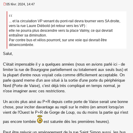
05 févr. 2024, 14:47
M
e
s
s
... et la circulation VP venant du pont-rail devra tourner vers SA droite,
a
vers la rue Laure Diébold (et retour vers les VF) :
g
elle ne pourra plus descendre vers la place Valmy, ce qui devrait
e
entraîner sa diminution.
n
Par contre bus et vélos pourront, sur une voie qui devrait être
o
désencombrée.
n
l
Salut,
u
C'était impensable il y a quelques années (nous en avions parlé ici - de
limiter la rue de Bourgogne partiellement ou totalement aux seuls bus) et
la plupart d'entre nous voyiait cela comme difficilement acceptable. On
parle quand meme d'un axe situé à la sortie d'une porte du périphérique
Nord (Porte de Vaise), c'est déjà très compliqué en temps normal, je
n'ose imaginer avec ces restrictions.
Un accès plus aisé au P+R depuis cette porte de Vaise serait une bonne
chose, pour inciter davantage au repli sur le métro (en amont lorsqu'on
vient de l'Ouest le P+R de Gorge de Loup, ou du moins la partie qui n'est
pas encore tombée
est saturée dès les premières heures).
Peut être prévoir un aménagement de la rue Saint Simon aussi, les bus