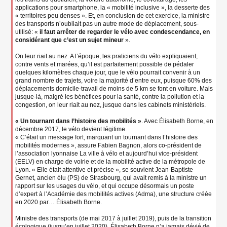
applications pour smartphone, la « mobilité inclusive », la desserte des
« territoires peu denses ». Et, en conclusion de cet exercice, la ministre
des transports n’oubliait pas un autre mode de déplacement, sous-
utilisé: «
il faut arrêter de regarder le vélo avec condescendance, en
considérant que c’est un sujet mineur
».
On leur riait au nez. A l’époque, les praticiens du vélo expliquaient,
contre vents et marées, qu’il est parfaitement possible de pédaler
quelques kilomètres chaque jour, que le vélo pourrait convenir à un
grand nombre de trajets, voire la majorité d’entre eux, puisque 60% des
déplacements domicile-travail de moins de 5 km se font en voiture. Mais
jusque-là, malgré les bénéfices pour la santé, contre la pollution et la
congestion, on leur riait au nez, jusque dans les cabinets ministériels.
« Un tournant dans l’histoire des mobilités »
. Avec Élisabeth Borne, en
décembre 2017, le vélo devient légitime.
« C’était un message fort, marquant un tournant dans l’histoire des
mobilités modernes », assure Fabien Bagnon, alors co-président de
l’association lyonnaise La ville à vélo et aujourd’hui vice-président
(EELV) en charge de voirie et de la mobilité active de la métropole de
Lyon. « Elle était attentive et précise », se souvient Jean-Baptiste
Gernet, ancien élu (PS) de Strasbourg, qui avait remis à la ministre un
rapport sur les usages du vélo, et qui occupe désormais un poste
d’expert à l’Académie des mobilités actives (Adma), une structure créée
en 2020 par… Élisabeth Borne.
Ministre des transports (de mai 2017 à juillet 2019), puis de la transition
écologique (jusqu’en juillet 2020), Élisabeth Borne n’a jamais dévié de