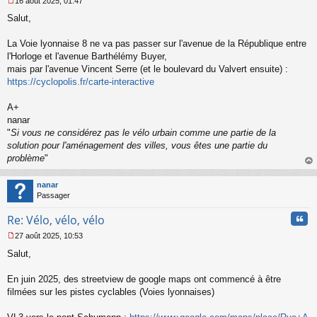
16 août 2025, 01:47
M
Salut,
e
s
s
La Voie lyonnaise 8 ne va pas passer sur l'avenue de la République entre
a
l'Horloge et l'avenue Barthélémy Buyer,
g
mais par l'avenue Vincent Serre (et le boulevard du Valvert ensuite) :
e
https://cyclopolis.fr/carte-interactive
n
o
n
A+
l
nanar
u
"
Si vous ne considérez pas le vélo urbain comme une partie de la
solution pour l'aménagement des villes, vous êtes une partie du
problème
"
au
t
nanar
Passager
Cita
Re: Vélo, vélo, vélo
27 août 2025, 10:53
M
Salut,
e
s
s
En juin 2025, des streetview de google maps ont commencé à être
a
filmées sur les pistes cyclables (Voies lyonnaises)
g
e