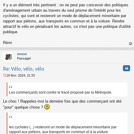
s
Il y a un élément très pertinent : on ne peut pas concevoir des politiques
a
d'aménagement urbain au travers du seul prisme de l'intérêt pour les
g
cyclistes, qui sont et resteront un mode de déplacement minoritaire par
e
rapport aux piétons, aux transports en commun et à la voiture. Rendre
n
o
attractif le vélo en pénalisant les autres, ce n'est pas une politique d'utilité
n
publique.
l
u
Rémi
au
t
xouxo
Passager
Cita
Re: Vélo, vélo, vélo
19 févr. 2024, 11:33
M
e
s
s
Les commerçants sont contre le tracé proposé par la Métropole.
a
Le choc ! Rappelez-moi la dernière fois que des commerçant ont été
g
e
"pour" quelque chose ?
n
o
n
l
les cyclistes (...) resteront un mode de déplacement minoritaire par
u
rapport aux piétons, aux transports en commun et à la voiture.