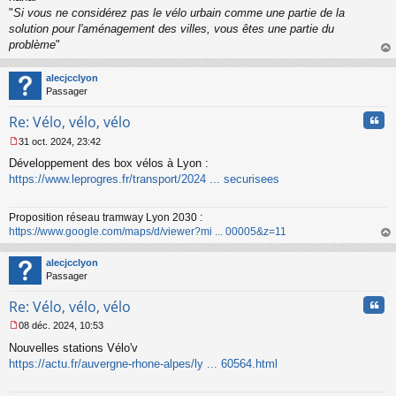
"
Si vous ne considérez pas le vélo urbain comme une partie de la
solution pour l'aménagement des villes, vous êtes une partie du
problème
"
au
t
alecjcclyon
Passager
Cita
Re: Vélo, vélo, vélo
31 oct. 2024, 23:42
M
Développement des box vélos à Lyon :
e
s
https://www.leprogres.fr/transport/2024 ... securisees
s
a
Proposition réseau tramway Lyon 2030 :
g
https://www.google.com/maps/d/viewer?mi ... 00005&z=11
e
n
au
o
t
alecjcclyon
n
Passager
l
u
Cita
Re: Vélo, vélo, vélo
08 déc. 2024, 10:53
M
Nouvelles stations Vélo'v
e
s
https://actu.fr/auvergne-rhone-alpes/ly ... 60564.html
s
a