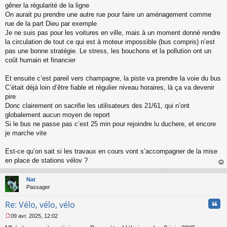
n
gêner la régularité de la ligne
l
On aurait pu prendre une autre rue pour faire un aménagement comme
u
rue de la part Dieu par exemple
Je ne suis pas pour les voitures en ville, mais à un moment donné rendre
la circulation de tout ce qui est à moteur impossible (bus compris) n’est
pas une bonne stratégie. Le stress, les bouchons et la pollution ont un
coût humain et financier
Et ensuite c’est pareil vers champagne, la piste va prendre la voie du bus
C’était déjà loin d’être fiable et régulier niveau horaires, là ça va devenir
pire
Donc clairement on sacrifie les utilisateurs des 21/61, qui n’ont
globalement aucun moyen de report
Si le bus ne passe pas c’est 25 min pour rejoindre lu duchere, et encore
je marche vite
Est-ce qu’on sait si les travaux en cours vont s’accompagner de la mise
en place de stations vélov ?
au
t
Nat
Passager
Cita
Re: Vélo, vélo, vélo
09 avr. 2025, 12:02
M