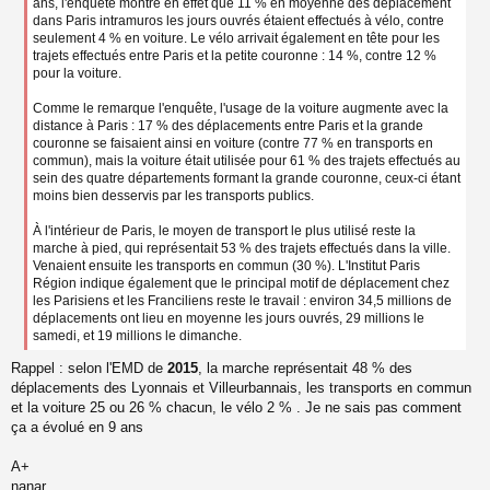
u
ans, l'enquête montre en effet que 11 % en moyenne des déplacement
dans Paris intramuros les jours ouvrés étaient effectués à vélo, contre
seulement 4 % en voiture. Le vélo arrivait également en tête pour les
trajets effectués entre Paris et la petite couronne : 14 %, contre 12 %
pour la voiture.
Comme le remarque l'enquête, l'usage de la voiture augmente avec la
distance à Paris : 17 % des déplacements entre Paris et la grande
couronne se faisaient ainsi en voiture (contre 77 % en transports en
commun), mais la voiture était utilisée pour 61 % des trajets effectués au
sein des quatre départements formant la grande couronne, ceux-ci étant
moins bien desservis par les transports publics.
À l'intérieur de Paris, le moyen de transport le plus utilisé reste la
marche à pied, qui représentait 53 % des trajets effectués dans la ville.
Venaient ensuite les transports en commun (30 %). L'Institut Paris
Région indique également que le principal motif de déplacement chez
les Parisiens et les Franciliens reste le travail : environ 34,5 millions de
déplacements ont lieu en moyenne les jours ouvrés, 29 millions le
samedi, et 19 millions le dimanche.
Rappel : selon l'EMD de
2015
, la marche représentait 48 % des
déplacements des Lyonnais et Villeurbannais, les transports en commun
et la voiture 25 ou 26 % chacun, le vélo 2 % . Je ne sais pas comment
ça a évolué en 9 ans
A+
nanar