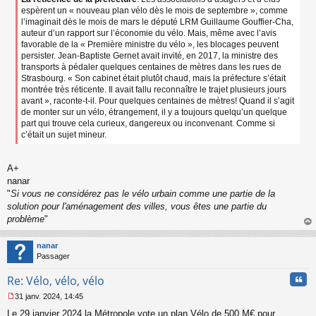
espèrent un « nouveau plan vélo dès le mois de septembre », comme
l’imaginait dès le mois de mars le député LRM Guillaume Gouffier-Cha,
auteur d’un rapport sur l’économie du vélo. Mais, même avec l’avis
favorable de la « Première ministre du vélo », les blocages peuvent
persister. Jean-Baptiste Gernet avait invité, en 2017, la ministre des
transports à pédaler quelques centaines de mètres dans les rues de
Strasbourg. « Son cabinet était plutôt chaud, mais la préfecture s’était
montrée très réticente. Il avait fallu reconnaître le trajet plusieurs jours
avant », raconte-t-il. Pour quelques centaines de mètres! Quand il s’agit
de monter sur un vélo, étrangement, il y a toujours quelqu’un quelque
part qui trouve cela curieux, dangereux ou inconvenant. Comme si
c’était un sujet mineur.
A+
nanar
"
Si vous ne considérez pas le vélo urbain comme une partie de la
solution pour l'aménagement des villes, vous êtes une partie du
problème
"
au
t
nanar
Passager
Cita
Re: Vélo, vélo, vélo
31 janv. 2024, 14:45
M
Le 29 janvier 2024 la Métropole vote un plan Vélo de 500 M€ pour
e