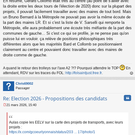
En résumé, Gérard Collomb était très au centre (au point de s'allier avec
la droite entre les deux tours de l'élection de 2020) donc sur la plupart des
projets, il pouvait facilement travailler avec des maires de tout bord. Mais
un Bruno Bernard à la Métropole ne pouvait pas avoir la même écoute de
la part des maires LR. Et si c'est la liste de V. Sarselli qui remporte la
Métropole, elle aura probablement une écoute très méfiante de la part des
communes de gauche... Si c'est ce qui se profile, je ne pense pas qu'on
puisse lui en vouloir. ça relève de positions philosophiques très
différentes alors que les majorités Bard et Collomb se positionnaient
clairement au centre et pouvaient donc travailler avec des maires de
droite comme de gauche.
A quand le retour des trolleys sur l'axe A2 ?!? Pourquoi attendre le TOP
En
attendant, RDV sur les traces du FOL:
http://folsaintjust.free.fr
.
au
t
Chris69002
Passager
Cita
Re: Election 2026 - Propositions des candidats
21 mars 2026, 15:40
M
e
s
s
Aulas copie les EELV sur la carte des projets de transports, avec leurs
a
projets :
g
https://x.com/gcoeurlyonnais/status/203 ... 17/photo/1