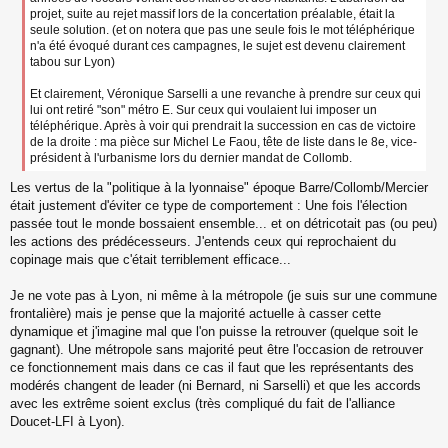
projet, suite au rejet massif lors de la concertation préalable, était la
seule solution. (et on notera que pas une seule fois le mot téléphérique
n'a été évoqué durant ces campagnes, le sujet est devenu clairement
tabou sur Lyon)
Et clairement, Véronique Sarselli a une revanche à prendre sur ceux qui
lui ont retiré "son" métro E. Sur ceux qui voulaient lui imposer un
téléphérique. Après à voir qui prendrait la succession en cas de victoire
de la droite : ma pièce sur Michel Le Faou, tête de liste dans le 8e, vice-
président à l'urbanisme lors du dernier mandat de Collomb.
Les vertus de la "politique à la lyonnaise" époque Barre/Collomb/Mercier
était justement d'éviter ce type de comportement : Une fois l'élection
passée tout le monde bossaient ensemble... et on détricotait pas (ou peu)
les actions des prédécesseurs. J'entends ceux qui reprochaient du
copinage mais que c'était terriblement efficace...
Je ne vote pas à Lyon, ni même à la métropole (je suis sur une commune
frontalière) mais je pense que la majorité actuelle à casser cette
dynamique et j'imagine mal que l'on puisse la retrouver (quelque soit le
gagnant). Une métropole sans majorité peut être l'occasion de retrouver
ce fonctionnement mais dans ce cas il faut que les représentants des
modérés changent de leader (ni Bernard, ni Sarselli) et que les accords
avec les extrême soient exclus (très compliqué du fait de l'alliance
Doucet-LFI à Lyon).