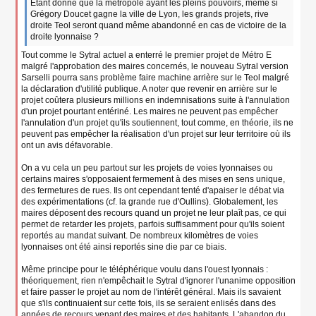
g
Étant donné que la métropole ayant les pleins pouvoirs, même si
e
Grégory Doucet gagne la ville de Lyon, les grands projets, rive
n
droite Teol seront quand même abandonné en cas de victoire de la
o
droite lyonnaise ?
n
Tout comme le Sytral actuel a enterré le premier projet de Métro E
l
u
malgré l'approbation des maires concernés, le nouveau Sytral version
Sarselli pourra sans problème faire machine arrière sur le Teol malgré
la déclaration d'utilité publique. A noter que revenir en arrière sur le
projet coûtera plusieurs millions en indemnisations suite à l'annulation
d'un projet pourtant entériné. Les maires ne peuvent pas empêcher
l'annulation d'un projet qu'ils soutiennent, tout comme, en théorie, ils ne
peuvent pas empêcher la réalisation d'un projet sur leur territoire où ils
ont un avis défavorable.
On a vu cela un peu partout sur les projets de voies lyonnaises ou
certains maires s'opposaient fermement à des mises en sens unique,
des fermetures de rues. Ils ont cependant tenté d'apaiser le débat via
des expérimentations (cf. la grande rue d'Oullins). Globalement, les
maires déposent des recours quand un projet ne leur plaît pas, ce qui
permet de retarder les projets, parfois suffisamment pour qu'ils soient
reportés au mandat suivant. De nombreux kilomètres de voies
lyonnaises ont été ainsi reportés sine die par ce biais.
Même principe pour le téléphérique voulu dans l'ouest lyonnais :
théoriquement, rien n'empêchait le Sytral d'ignorer l'unanime opposition
et faire passer le projet au nom de l'intérêt général. Mais ils savaient
que s'ils continuaient sur cette fois, ils se seraient enlisés dans des
années de recours venant des maires et des habitants. L'abandon du