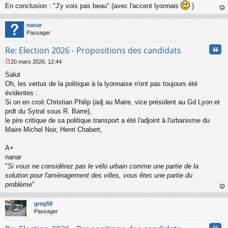
En conclusion : "J'y vois pas beau" (avec l'accent lyonnais
)
au
t
nanar
Passager
Cita
Re: Election 2026 - Propositions des candidats
20 mars 2026, 12:44
M
Salut
e
s
Oh, les vertus de la politique à la lyonnaise n'ont pas toujours été
s
évidentes :
a
Si on en croit Christian Philip (adj au Maire, vice président au Gd Lyon et
g
prdt du Sytral sous R. Barre),
e
le pire critique de sa politique transport a été l'adjoint à l'urbanisme du
n
o
Maire Michel Noir, Henri Chabert,
n
l
A+
u
nanar
"
Si vous ne considérez pas le vélo urbain comme une partie de la
solution pour l'aménagement des villes, vous êtes une partie du
problème
"
au
t
greg59
Passager
Cita