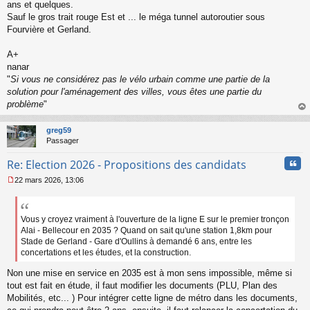
ans et quelques.
Sauf le gros trait rouge Est et ... le méga tunnel autoroutier sous
Fourvière et Gerland.
A+
nanar
"
Si vous ne considérez pas le vélo urbain comme une partie de la
solution pour l'aménagement des villes, vous êtes une partie du
problème
"
au
t
greg59
Passager
Cita
Re: Election 2026 - Propositions des candidats
22 mars 2026, 13:06
M
e
s
s
Vous y croyez vraiment à l'ouverture de la ligne E sur le premier tronçon
a
Alai - Bellecour en 2035 ? Quand on sait qu'une station 1,8km pour
g
Stade de Gerland - Gare d'Oullins à demandé 6 ans, entre les
e
concertations et les études, et la construction.
n
o
Non une mise en service en 2035 est à mon sens impossible, même si
n
tout est fait en étude, il faut modifier les documents (PLU, Plan des
l
Mobilités, etc... ) Pour intégrer cette ligne de métro dans les documents,
u