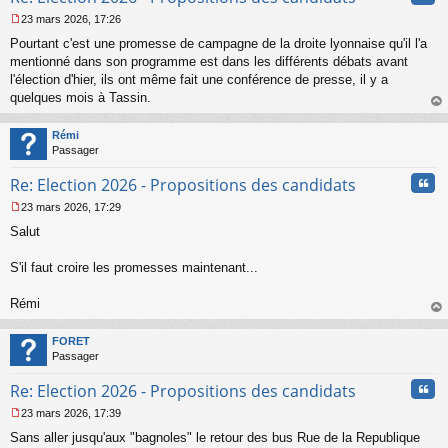
23 mars 2026, 17:26
M
Pourtant c'est une promesse de campagne de la droite lyonnaise qu'il l'a
e
s
mentionné dans son programme est dans les différents débats avant
s
l'élection d'hier, ils ont même fait une conférence de presse, il y a
a
quelques mois à Tassin.
g
au
e
t
n
Rémi
o
Passager
n
Cita
l
Re: Election 2026 - Propositions des candidats
u
23 mars 2026, 17:29
M
Salut
e
s
s
S'il faut croire les promesses maintenant...
a
g
Rémi
e
au
n
t
o
FORET
n
Passager
l
u
Cita
Re: Election 2026 - Propositions des candidats
23 mars 2026, 17:39
M
Sans aller jusqu'aux "bagnoles" le retour des bus Rue de la Republique
e