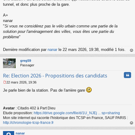
l
tunnel, et donc plus proche de la gare.
u
A+
nanar
"
Si vous ne considérez pas le vélo urbain comme une partie de la
solution pour l'aménagement des villes, vous êtes une partie du
problème
"
Dernière modification par
nanar
le 22 mars 2026, 19:38, modifié 1 fois.
au
t
greg59
Passager
Cita
Re: Election 2026 - Propositions des candidats
22 mars 2026, 19:36
M
Je parle bien de la station. Pas de l'arrière gare
e
s
s
a
Avatar
: Citadis 402 à Part Dieu
g
Etude proposition:
https://drive.google.com/file/d/1U_NJEj ... sp=sharing
e
n
Mon site internet qui raconte l'historique des TCSP en France, SAUF PARIS :
o
http://chronologie-tcsp-france.fr
n
au
l
t
nanar