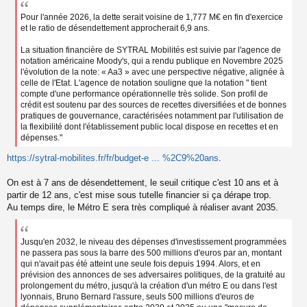
s
a
Pour l'année 2026, la dette serait voisine de 1,777 M€ en fin d'exercice
g
et le ratio de désendettement approcherait 6,9 ans.
e
n
La situation financière de SYTRAL Mobilités est suivie par l'agence de
o
notation américaine Moody's, qui a rendu publique en Novembre 2025
n
l'évolution de la note: « Aa3 » avec une perspective négative, alignée à
l
celle de l'Etat. L'agence de notation souligne que la notation " tient
u
compte d'une performance opérationnelle très solide. Son profil de
crédit est soutenu par des sources de recettes diversifiées et de bonnes
pratiques de gouvernance, caractérisées notamment par l'utilisation de
la flexibilité dont l'établissement public local dispose en recettes et en
dépenses."
https://sytral-mobilites.fr/fr/budget-e ... %2C9%20ans
.
On est à 7 ans de désendettement, le seuil critique c'est 10 ans et à
partir de 12 ans, c'est mise sous tutelle financier si ça dérape trop.
Au temps dire, le Métro E sera très compliqué à réaliser avant 2035.
Jusqu'en 2032, le niveau des dépenses d'investissement programmées
ne passera pas sous la barre des 500 millions d'euros par an, montant
qui n'avait pas été atteint une seule fois depuis 1994. Alors, et en
prévision des annonces de ses adversaires politiques, de la gratuité au
prolongement du métro, jusqu'à la création d'un métro E ou dans l'est
lyonnais, Bruno Bernard l'assure, seuls 500 millions d'euros de