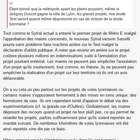
s
s
Étant donné que la métropole ayant les pleins pouvoirs, même si
a
Grégory Doucet gagne la ville de Lyon, les grands projets, rive droite
g
Teol seront quand même abandonné en cas de victoire de la droite
e
lyonnaise ?
n
o
Tout comme le Sytral actuel a enterré le premier projet de Métro E malgré
n
l'approbation des maires concernés, le nouveau Sytral version Sarselli
l
pourra sans problème faire machine arrière sur le Teol malgré la
u
déclaration d'utilité publique. A noter que revenir en arrière sur le projet
coûtera plusieurs millions en indemnisations suite à l'annulation d'un
projet pourtant entériné. Les maires ne peuvent pas empêcher l'annulation
d'un projet qu'ils soutiennent, tout comme, en théorie, ils ne peuvent pas
empêcher la réalisation d'un projet sur leur territoire où ils ont un avis
défavorable.
On a vu cela un peu partout sur les projets de voies lyonnaises ou
certains maires s'opposaient fermement à des mises en sens unique, des
fermetures de rues. Ils ont cependant tenté d'apaiser le débat via des
expérimentations (cf. la grande rue d'Oullins). Globalement, les maires
déposent des recours quand un projet ne leur plaît pas, ce qui permet de
retarder les projets, parfois suffisamment pour qu'ils soient reportés au
mandat suivant. De nombreux kilomètres de voies lyonnaises ont été
ainsi reportés sine die par ce biais.