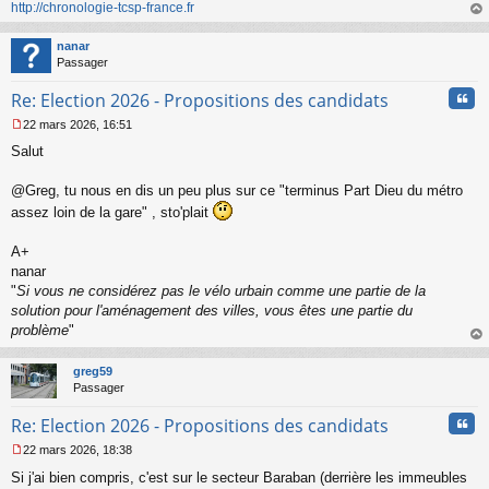
http://chronologie-tcsp-france.fr
au
t
nanar
Passager
Cita
Re: Election 2026 - Propositions des candidats
22 mars 2026, 16:51
M
Salut
e
s
s
@Greg, tu nous en dis un peu plus sur ce "terminus Part Dieu du métro
a
assez loin de la gare" , sto'plait
g
e
A+
n
o
nanar
n
"
Si vous ne considérez pas le vélo urbain comme une partie de la
l
solution pour l'aménagement des villes, vous êtes une partie du
u
problème
"
au
t
greg59
Passager
Cita
Re: Election 2026 - Propositions des candidats
22 mars 2026, 18:38
M
Si j'ai bien compris, c'est sur le secteur Baraban (derrière les immeubles
e