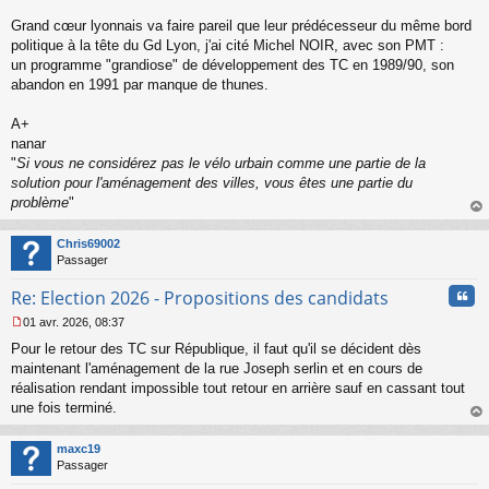
s
s
Grand cœur lyonnais va faire pareil que leur prédécesseur du même bord
a
politique à la tête du Gd Lyon, j'ai cité Michel NOIR, avec son PMT :
g
un programme "grandiose" de développement des TC en 1989/90, son
e
abandon en 1991 par manque de thunes.
n
o
n
A+
l
nanar
u
"
Si vous ne considérez pas le vélo urbain comme une partie de la
solution pour l'aménagement des villes, vous êtes une partie du
problème
"
au
t
Chris69002
Passager
Cita
Re: Election 2026 - Propositions des candidats
01 avr. 2026, 08:37
M
Pour le retour des TC sur République, il faut qu'il se décident dès
e
s
maintenant l'aménagement de la rue Joseph serlin et en cours de
s
réalisation rendant impossible tout retour en arrière sauf en cassant tout
a
une fois terminé.
g
au
e
t
n
maxc19
o
Passager
n