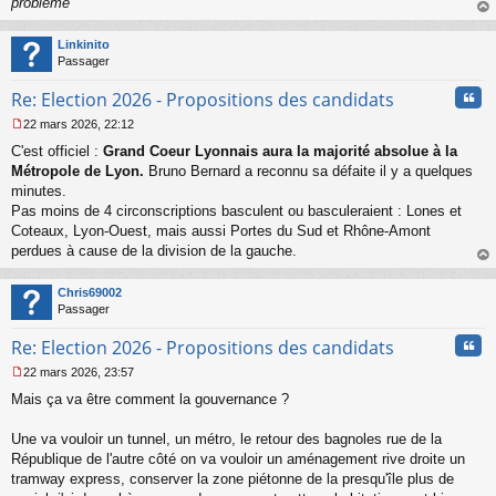
problème
"
au
t
Linkinito
Passager
Cita
Re: Election 2026 - Propositions des candidats
22 mars 2026, 22:12
M
C'est officiel :
Grand Coeur Lyonnais aura la majorité absolue à la
e
s
Métropole de Lyon.
Bruno Bernard a reconnu sa défaite il y a quelques
s
minutes.
a
Pas moins de 4 circonscriptions basculent ou basculeraient : Lones et
g
Coteaux, Lyon-Ouest, mais aussi Portes du Sud et Rhône-Amont
e
perdues à cause de la division de la gauche.
n
o
au
n
t
Chris69002
l
Passager
u
Cita
Re: Election 2026 - Propositions des candidats
22 mars 2026, 23:57
M
Mais ça va être comment la gouvernance ?
e
s
s
Une va vouloir un tunnel, un métro, le retour des bagnoles rue de la
a
République de l'autre côté on va vouloir un aménagement rive droite un
g
tramway express, conserver la zone piétonne de la presqu'île plus de
e