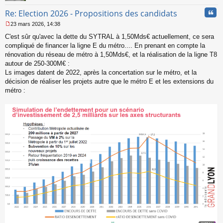
Cita
Re: Election 2026 - Propositions des candidats
23 mars 2026, 14:38
M
C'est sûr qu'avec la dette du SYTRAL à 1,50Mds€ actuellement, ce sera
e
s
compliqué de financer la ligne E du métro.... En prenant en compte la
s
rénovation du réseau de métro à 1,50Mds€, et la réalisation de la ligne T8
a
autour de 250-300M€ :
g
Ls images datent de 2022, après la concertation sur le métro, et la
e
décision de réaliser les projets autre que le métro E et les extensions du
n
o
métro :
n
l
u