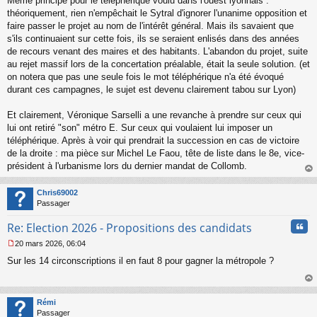
Même principe pour le téléphérique voulu dans l'ouest lyonnais :
théoriquement, rien n'empêchait le Sytral d'ignorer l'unanime opposition et
faire passer le projet au nom de l'intérêt général. Mais ils savaient que
s'ils continuaient sur cette fois, ils se seraient enlisés dans des années
de recours venant des maires et des habitants. L'abandon du projet, suite
au rejet massif lors de la concertation préalable, était la seule solution. (et
on notera que pas une seule fois le mot téléphérique n'a été évoqué
durant ces campagnes, le sujet est devenu clairement tabou sur Lyon)
Et clairement, Véronique Sarselli a une revanche à prendre sur ceux qui
lui ont retiré "son" métro E. Sur ceux qui voulaient lui imposer un
téléphérique. Après à voir qui prendrait la succession en cas de victoire
de la droite : ma pièce sur Michel Le Faou, tête de liste dans le 8e, vice-
président à l'urbanisme lors du dernier mandat de Collomb.
au
t
Chris69002
Passager
Cita
Re: Election 2026 - Propositions des candidats
20 mars 2026, 06:04
M
Sur les 14 circonscriptions il en faut 8 pour gagner la métropole ?
e
s
s
au
a
t
Rémi
g
Passager
e