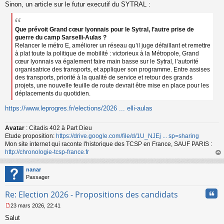
Sinon, un article sur le futur executif du SYTRAL :
Que prévoit Grand cœur lyonnais pour le Sytral, l’autre prise de
guerre du camp Sarselli-Aulas ?
Relancer le métro E, améliorer un réseau qu’il juge défaillant et remettre
à plat toute la politique de mobilité : victorieux à la Métropole, Grand
cœur lyonnais va également faire main basse sur le Sytral, l’autorité
organisatrice des transports, et appliquer son programme. Entre assises
des transports, priorité à la qualité de service et retour des grands
projets, une nouvelle feuille de route devrait être mise en place pour les
déplacements du quotidien.
https://www.leprogres.fr/elections/2026 ... elli-aulas
Avatar
: Citadis 402 à Part Dieu
Etude proposition:
https://drive.google.com/file/d/1U_NJEj ... sp=sharing
Mon site internet qui raconte l'historique des TCSP en France, SAUF PARIS :
http://chronologie-tcsp-france.fr
au
t
nanar
Passager
Cita
Re: Election 2026 - Propositions des candidats
23 mars 2026, 22:41
M
Salut
e