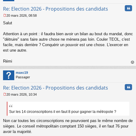
n
Cita
Re: Election 2026 - Propositions des candidats
o
n
20 mars 2026, 08:58
l
M
u
Salut
e
s
s
Attention à un point : il faudra bien avoir un bilan au bout du mandat, donc
a
"détruire" sans faire autre chose ne mènera pas loin. Couler TEOL, c'est
g
facile, mais derrière ? Conquérir un pouvoir est une chose. L'exercer en
e
est une autre.
n
o
n
Rémi
l
au
u
t
maxc19
Passager
Cita
Re: Election 2026 - Propositions des candidats
20 mars 2026, 10:34
M
e
s
s
Sur les 14 circonscriptions il en faut 8 pour gagner la métropole ?
a
Non car toutes les circonscriptions ne pourvoient pas le même nombre de
g
e
sièges. Le conseil métropolitain comptant 150 sièges, il en faut 76 pour
n
avoir la majorité.
o