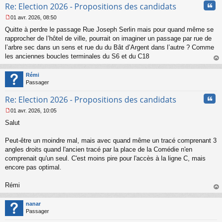
Cita
l
Re: Election 2026 - Propositions des candidats
u
01 avr. 2026, 08:50
M
Quitte à perdre le passage Rue Joseph Serlin mais pour quand même se
e
s
rapprocher de l’hôtel de ville, pourrait on imaginer un passage par rue de
s
l’arbre sec dans un sens et rue du du Bât d’Argent dans l’autre ? Comme
a
les anciennes boucles terminales du S6 et du C18
g
au
e
t
n
Rémi
o
Passager
n
Cita
l
Re: Election 2026 - Propositions des candidats
u
01 avr. 2026, 10:05
M
Salut
e
s
s
Peut-être un moindre mal, mais avec quand même un tracé comprenant 3
a
angles droits quand l'ancien tracé par la place de la Comédie n'en
g
comprenait qu'un seul. C'est moins pire pour l'accès à la ligne C, mais
e
encore pas optimal.
n
o
n
Rémi
l
au
u
t
nanar
Passager