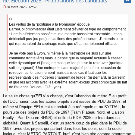
Re: Election 2026 - Propositions des candidats
20 mars 2026, 12:52
M
e
s
s
Les vertus de la "politique à la lyonnaise" époque
a
Barre/Collomb/Mercier était justement d'éviter ce type de comportement
g
: Une fois l'élection passée tout le monde bossaient ensemble... et on
e
détricotait pas (ou peu) les actions des prédécesseurs. J'entends ceux
n
qui reprochaient du copinage mais que c'était terriblement efficace...
o
n
Je ne vote pas à Lyon, ni même à la métropole (je suis sur une
l
commune frontalière) mais je pense que la majorité actuelle à casser
u
cette dynamique et j'imagine mal que l'on puisse la retrouver (quelque
soit le gagnant). Une métropole sans majorité peut être l'occasion de
retrouver ce fonctionnement mais dans ce cas il faut que les
représentants des modérés changent de leader (ni Bernard, ni Sarselli)
et que les accords avec les extrême soient exclus (très compliqué du fait
de l'alliance Doucet-LFI à Lyon).
La seule chose qu'EELV a changé, c'est l'abandon du métro E au profit
deTEOL, sinon tous les autres projets sont issues du PDU de 1997, et
même si l'équipe EELV est reconduit à la métropole et au SYTRAL, la
poursuite des projets du PDU de 1997 (Tram Plateau Nord, et Liaison
Ecully - Part Dieu en BHNS) et celle du PDM 2035 se fera dans sa
globalité. Quant à Sarselli, c'est un sacré coup de pied dans le PDU de
1997, avec des projets qui partent dans tous les sens, dont la seule
logique, c'est METRO PARTOUT, bref, c'est bien pire comme programme