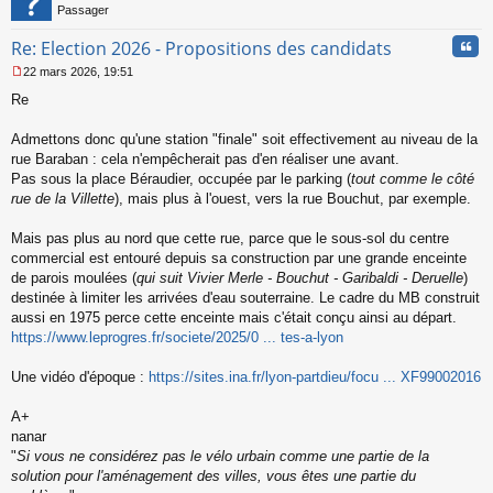
u
Passager
Cita
Re: Election 2026 - Propositions des candidats
22 mars 2026, 19:51
M
Re
e
s
s
Admettons donc qu'une station "finale" soit effectivement au niveau de la
a
rue Baraban : cela n'empêcherait pas d'en réaliser une avant.
g
Pas sous la place Béraudier, occupée par le parking (
tout comme le côté
e
rue de la Villette
), mais plus à l'ouest, vers la rue Bouchut, par exemple.
n
o
n
Mais pas plus au nord que cette rue, parce que le sous-sol du centre
l
commercial est entouré depuis sa construction par une grande enceinte
u
de parois moulées (
qui suit Vivier Merle - Bouchut - Garibaldi - Deruelle
)
destinée à limiter les arrivées d'eau souterraine. Le cadre du MB construit
aussi en 1975 perce cette enceinte mais c'était conçu ainsi au départ.
https://www.leprogres.fr/societe/2025/0 ... tes-a-lyon
Une vidéo d'époque :
https://sites.ina.fr/lyon-partdieu/focu ... XF99002016
A+
nanar
"
Si vous ne considérez pas le vélo urbain comme une partie de la
solution pour l'aménagement des villes, vous êtes une partie du