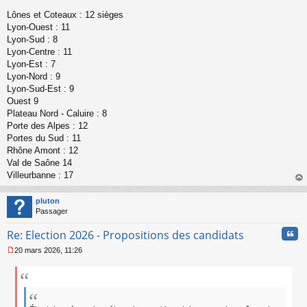
n
Lônes et Coteaux : 12 sièges
l
Lyon-Ouest : 11
u
Lyon-Sud : 8
Lyon-Centre : 11
Lyon-Est : 7
Lyon-Nord : 9
Lyon-Sud-Est : 9
Ouest 9
Plateau Nord - Caluire : 8
Porte des Alpes : 12
Portes du Sud : 11
Rhône Amont : 12
Val de Saône 14
Villeurbanne : 17
au
t
pluton
Passager
Cita
Re: Election 2026 - Propositions des candidats
20 mars 2026, 11:26
M
e
s
s
a