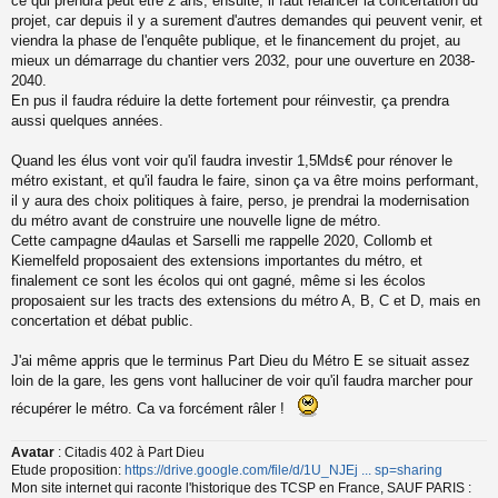
ce qui prendra peut être 2 ans, ensuite, il faut relancer la concertation du
projet, car depuis il y a surement d'autres demandes qui peuvent venir, et
viendra la phase de l'enquête publique, et le financement du projet, au
mieux un démarrage du chantier vers 2032, pour une ouverture en 2038-
2040.
En pus il faudra réduire la dette fortement pour réinvestir, ça prendra
aussi quelques années.
Quand les élus vont voir qu'il faudra investir 1,5Mds€ pour rénover le
métro existant, et qu'il faudra le faire, sinon ça va être moins performant,
il y aura des choix politiques à faire, perso, je prendrai la modernisation
du métro avant de construire une nouvelle ligne de métro.
Cette campagne d4aulas et Sarselli me rappelle 2020, Collomb et
Kiemelfeld proposaient des extensions importantes du métro, et
finalement ce sont les écolos qui ont gagné, même si les écolos
proposaient sur les tracts des extensions du métro A, B, C et D, mais en
concertation et débat public.
J'ai même appris que le terminus Part Dieu du Métro E se situait assez
loin de la gare, les gens vont halluciner de voir qu'il faudra marcher pour
récupérer le métro. Ca va forcément râler !
Avatar
: Citadis 402 à Part Dieu
Etude proposition:
https://drive.google.com/file/d/1U_NJEj ... sp=sharing
Mon site internet qui raconte l'historique des TCSP en France, SAUF PARIS :