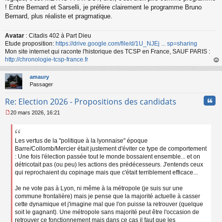
! Entre Bernard et Sarselli, je préfère clairement le programme Bruno
Bernard, plus réaliste et pragmatique.
Avatar
: Citadis 402 à Part Dieu
Etude proposition:
https://drive.google.com/file/d/1U_NJEj ... sp=sharing
Mon site internet qui raconte l'historique des TCSP en France, SAUF PARIS :
http://chronologie-tcsp-france.fr
au
t
amaury
Passager
Cita
Re: Election 2026 - Propositions des candidats
20 mars 2026, 16:21
M
e
s
s
Les vertus de la "politique à la lyonnaise" époque
a
Barre/Collomb/Mercier était justement d'éviter ce type de comportement
g
: Une fois l'élection passée tout le monde bossaient ensemble... et on
e
détricotait pas (ou peu) les actions des prédécesseurs. J'entends ceux
n
qui reprochaient du copinage mais que c'était terriblement efficace...
o
n
Je ne vote pas à Lyon, ni même à la métropole (je suis sur une
l
commune frontalière) mais je pense que la majorité actuelle à casser
u
cette dynamique et j'imagine mal que l'on puisse la retrouver (quelque
soit le gagnant). Une métropole sans majorité peut être l'occasion de
retrouver ce fonctionnement mais dans ce cas il faut que les