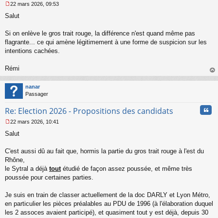
22 mars 2026, 09:53
M
Salut
e
s
s
Si on enlève le gros trait rouge, la différence n'est quand même pas
a
flagrante... ce qui amène légitimement à une forme de suspicion sur les
g
intentions cachées.
e
n
o
Rémi
n
au
l
t
nanar
u
Passager
Cita
Re: Election 2026 - Propositions des candidats
22 mars 2026, 10:41
M
Salut
e
s
s
C'est aussi dû au fait que, hormis la partie du gros trait rouge à l'est du
a
Rhône,
g
le Sytral a déjà
tout
étudié de façon assez poussée, et même très
e
poussée pour certaines parties.
n
o
n
Je suis en train de classer actuellement de la doc DARLY et Lyon Métro,
l
en particulier les pièces préalables au PDU de 1996 (à l'élaboration duquel
u
les 2 assoces avaient participé), et quasiment tout y est déjà, depuis 30