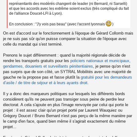
représentants des modérés changent de leader (ni Bernard, ni Sarselli)
et que les accords avec les extrême soient exclus (très compliqué du fait
de l'alliance Doucet-LFI à Lyon).
En conclusion : "J'y vois pas beau" (avec l'accent lyonnais
)
On est d'accord sur le fonctionnement à l'époque de Gérard Collomb mais
je ne suis pas sûr qu'on puisse comparer la situation de l'époque avec
celle du mandat qui s'est terminé.
Prenons le sujet différemment : quand la majorité régionale décide de
rendre les transports gratuits pour les
policiers nationaux et municipaux,
gendarmes, douaniers et surveillants pénitentiaires
, je pense qu'on n'est
pas surpris que de son côté, un SYTRAL Mobilités avec une majorité de
gauche ne la propose pas et fasse plutôt la
gratuité pour les demandeurs
d’asile / de titre de séjour et à leurs ayants droit
.
Il y a donc des marqueurs politiques sur lesquels les différents bords
considèrent qu'ils ne peuvent pas transiger sous peine de perdre leur
électorat. A cela s'ajoute en plus l'image renvoyée par celui qui porte le
projet : il est assez clair qu'un projet porté par Laurent Wauquiez ou
Grégory Doucet / Bruno Bernard n'est pas perçu de la même manière par
le camp d'en face, quand bien même il s'agirait exactement du même
projet...