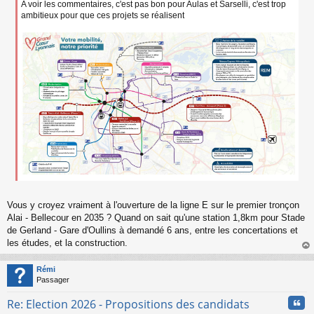
e
A voir les commentaires, c'est pas bon pour Aulas et Sarselli, c'est trop
n
ambitieux pour que ces projets se réalisent
o
n
l
u
Vous y croyez vraiment à l'ouverture de la ligne E sur le premier tronçon
Alai - Bellecour en 2035 ? Quand on sait qu'une station 1,8km pour Stade
de Gerland - Gare d'Oullins à demandé 6 ans, entre les concertations et
les études, et la construction.
au
t
Rémi
Passager
Cita
Re: Election 2026 - Propositions des candidats