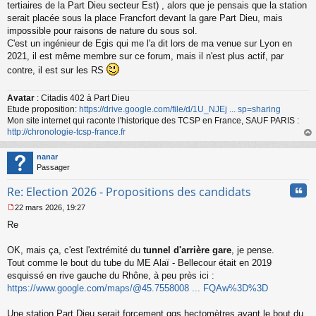
s
tertiaires de la Part Dieu secteur Est) , alors que je pensais que la station
s
serait placée sous la place Francfort devant la gare Part Dieu, mais
a
impossible pour raisons de nature du sous sol.
g
C'est un ingénieur de Egis qui me l'a dit lors de ma venue sur Lyon en
e
2021, il est même membre sur ce forum, mais il n'est plus actif, par
n
o
contre, il est sur les RS
n
l
Avatar
: Citadis 402 à Part Dieu
u
Etude proposition:
https://drive.google.com/file/d/1U_NJEj ... sp=sharing
Mon site internet qui raconte l'historique des TCSP en France, SAUF PARIS :
http://chronologie-tcsp-france.fr
au
t
nanar
Passager
Cita
Re: Election 2026 - Propositions des candidats
22 mars 2026, 19:27
M
Re
e
s
s
OK, mais ça, c'est l'extrémité du
tunnel d'arrière gare
, je pense.
a
Tout comme le bout du tube du ME Alaï - Bellecour était en 2019
g
esquissé en rive gauche du Rhône, à peu près ici :
e
https://www.google.com/maps/@45.7558008 ... FQAw%3D%3D
n
o
n
Une station Part Dieu serait forcement qqs hectomètres avant le bout du