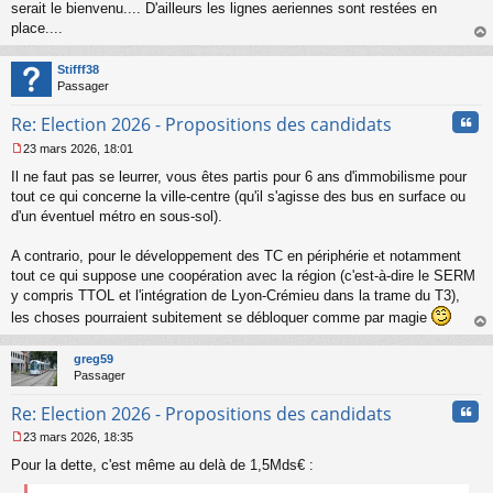
s
serait le bienvenu.... D'ailleurs les lignes aeriennes sont restées en
s
place....
a
au
g
t
Stifff38
e
Passager
n
o
Cita
Re: Election 2026 - Propositions des candidats
n
l
23 mars 2026, 18:01
u
M
Il ne faut pas se leurrer, vous êtes partis pour 6 ans d'immobilisme pour
e
s
tout ce qui concerne la ville-centre (qu'il s'agisse des bus en surface ou
s
d'un éventuel métro en sous-sol).
a
g
A contrario, pour le développement des TC en périphérie et notamment
e
tout ce qui suppose une coopération avec la région (c'est-à-dire le SERM
n
o
y compris TTOL et l'intégration de Lyon-Crémieu dans la trame du T3),
n
les choses pourraient subitement se débloquer comme par magie
l
au
u
t
greg59
Passager
Cita
Re: Election 2026 - Propositions des candidats
23 mars 2026, 18:35
M
Pour la dette, c'est même au delà de 1,5Mds€ :
e
s