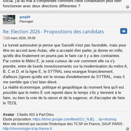
social, j'ai du mal à comprendre comment cette cohabitation peut bien
n
o
fonctionner avec deux directions différentes ?
n
au
l
t
greg59
u
Passager
Cita
Re: Election 2026 - Propositions des candidats
23 mars 2026, 09:08
M
Le tunnel autoroutier je pense que Sarselli n'est pas favorable, mais pour
e
s
être en accord avec Aulas, elle a accepté d'en parler, je donne en mille,
s
qu'elle dira finalement on pourra pas le faire car il y a des contraintes.
a
Par contre le Métro E, je serai curieux de voir comment elle va s'y
g
prendre, entre de lourds investissements sur la modernisation du métro A,
e
B, C et D, et la ligne E, le SYTRAL sera exangue financièrement,
n
o
d'ailleurs j'ignore qu'elle est le niveau d'endettement du SYTRAL, mais il
n
me semble que c'est bien élevé.
l
La réalité économique, politique et geopolitique du moment fera qu'il est
u
possible que le métro E soit reporté dans le temps s'ils y tiennent à le
faire, ou bien la voie de la raison et de la sagesse, et d'accepter de faire
le TEOL
Avatar
: Citadis 402 à Part Dieu
Etude proposition:
https://drive.google.com/file/d/1U_NJEj ... sp=sharing
Mon site internet qui raconte l'historique des TCSP en France, SAUF PARIS :
http://chronologie-tcsp-france.fr