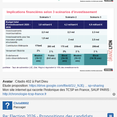
Avatar
: Citadis 402 à Part Dieu
Etude proposition:
https://drive.google.com/file/d/1U_NJEj ... sp=sharing
Mon site internet qui raconte l'historique des TCSP en France, SAUF PARIS :
http://chronologie-tcsp-france.fr
au
t
Chris69002
Passager
Cita
Re: Election 2026 - Propositions des candidats