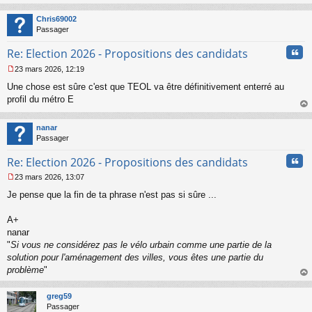
au
t
Chris69002
Passager
Cita
Re: Election 2026 - Propositions des candidats
23 mars 2026, 12:19
M
Une chose est sûre c'est que TEOL va être définitivement enterré au
e
s
profil du métro E
s
au
a
t
nanar
g
Passager
e
n
Cita
Re: Election 2026 - Propositions des candidats
o
n
23 mars 2026, 13:07
l
M
u
Je pense que la fin de ta phrase n'est pas si sûre ...
e
s
s
A+
a
nanar
g
"
Si vous ne considérez pas le vélo urbain comme une partie de la
e
solution pour l'aménagement des villes, vous êtes une partie du
n
o
problème
"
n
au
l
t
greg59
u
Passager