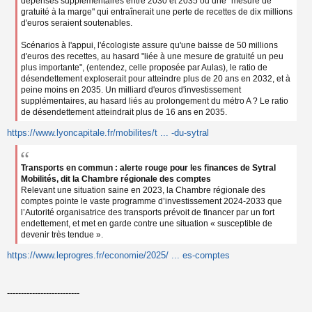
dépenses supplémentaires entre 2030 et 2035 ou une "mesure de
gratuité à la marge" qui entraînerait une perte de recettes de dix millions
d'euros seraient soutenables.
Scénarios à l'appui, l'écologiste assure qu'une baisse de 50 millions
d'euros des recettes, au hasard "liée à une mesure de gratuité un peu
plus importante", (entendez, celle proposée par Aulas), le ratio de
désendettement exploserait pour atteindre plus de 20 ans en 2032, et à
peine moins en 2035. Un milliard d'euros d'investissement
supplémentaires, au hasard liés au prolongement du métro A ? Le ratio
de désendettement atteindrait plus de 16 ans en 2035.
https://www.lyoncapitale.fr/mobilites/t ... -du-sytral
Transports en commun : alerte rouge pour les finances de Sytral
Mobilités, dit la Chambre régionale des comptes
Relevant une situation saine en 2023, la Chambre régionale des
comptes pointe le vaste programme d’investissement 2024-2033 que
l’Autorité organisatrice des transports prévoit de financer par un fort
endettement, et met en garde contre une situation « susceptible de
devenir très tendue ».
https://www.leprogres.fr/economie/2025/ ... es-comptes
--------------------------