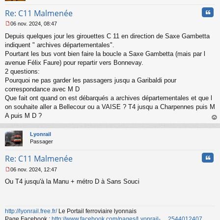
n
Cita
Re: C11 Malmenée
o
n
06 nov. 2024, 08:47
l
M
u
Depuis quelques jour les girouettes C 11 en direction de Saxe Gambetta
e
s
indiquent " archives départementales".
s
Pourtant les bus vont bien faire la boucle a Saxe Gambetta (mais par l
a
avenue Félix Faure) pour repartir vers Bonnevay.
g
2 questions:
e
Pourquoi ne pas garder les passagers jusqu a Garibaldi pour
n
o
correspondance avec M D
n
Que fait ont quand on est débarqués a archives départementales et que l
l
on souhaite aller a Bellecour ou a VAISE ? T4 jusqu a Charpennes puis M
u
A puis M D ?
au
t
Lyonrail
Passager
Cita
Re: C11 Malmenée
06 nov. 2024, 12:47
M
Ou T4 jusqu'à la Manu + métro D à Sans Souci
e
s
s
a
http://lyonrail.free.fr/
Le Portail ferroviaire lyonnais
g
Page Facebook :
http://www.facebook.com/pages/Lyonrail- ... 2544012407
e