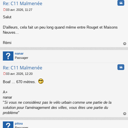
Cita
Re: C11 Malmenée
o
n
03 avr. 2026, 11:27
l
M
u
Salut
e
s
s
D'ailleurs, cela fait un peu long quand même entre Rouget et Maisons
a
Neuves...
g
e
Rémi
n
o
au
n
t
nanar
l
Passager
u
Cita
Re: C11 Malmenée
03 avr. 2026, 12:20
M
e
Boaf ... 670 mètres.
s
s
A+
a
nanar
g
"
Si vous ne considérez pas le vélo urbain comme une partie de la
e
n
solution pour l'aménagement des villes, vous êtes une partie du
o
problème
"
n
au
l
t
pitou
u
Passager