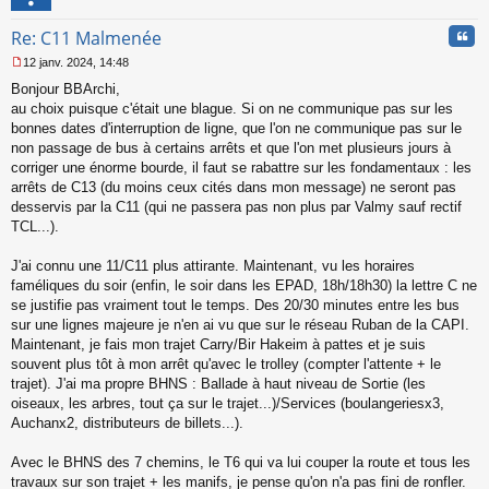
l
u
Cita
Re: C11 Malmenée
12 janv. 2024, 14:48
M
Bonjour BBArchi,
e
s
au choix puisque c'était une blague. Si on ne communique pas sur les
s
bonnes dates d'interruption de ligne, que l'on ne communique pas sur le
a
non passage de bus à certains arrêts et que l'on met plusieurs jours à
g
corriger une énorme bourde, il faut se rabattre sur les fondamentaux : les
e
arrêts de C13 (du moins ceux cités dans mon message) ne seront pas
n
o
desservis par la C11 (qui ne passera pas non plus par Valmy sauf rectif
n
TCL...).
l
u
J'ai connu une 11/C11 plus attirante. Maintenant, vu les horaires
faméliques du soir (enfin, le soir dans les EPAD, 18h/18h30) la lettre C ne
se justifie pas vraiment tout le temps. Des 20/30 minutes entre les bus
sur une lignes majeure je n'en ai vu que sur le réseau Ruban de la CAPI.
Maintenant, je fais mon trajet Carry/Bir Hakeim à pattes et je suis
souvent plus tôt à mon arrêt qu'avec le trolley (compter l'attente + le
trajet). J'ai ma propre BHNS : Ballade à haut niveau de Sortie (les
oiseaux, les arbres, tout ça sur le trajet...)/Services (boulangeriesx3,
Auchanx2, distributeurs de billets...).
Avec le BHNS des 7 chemins, le T6 qui va lui couper la route et tous les
travaux sur son trajet + les manifs, je pense qu'on n'a pas fini de ronfler.