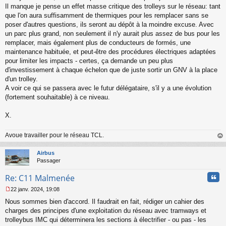
Il manque je pense un effet masse critique des trolleys sur le réseau: tant
que l'on aura suffisamment de thermiques pour les remplacer sans se
poser d'autres questions, ils seront au dépôt à la moindre excuse. Avec
un parc plus grand, non seulement il n'y aurait plus assez de bus pour les
remplacer, mais également plus de conducteurs de formés, une
maintenance habituée, et peut-être des procédures électriques adaptées
pour limiter les impacts - certes, ça demande un peu plus
d'investissement à chaque échelon que de juste sortir un GNV à la place
d'un trolley.
A voir ce qui se passera avec le futur délégataire, s'il y a une évolution
(fortement souhaitable) à ce niveau.
X.
Avoue travailler pour le réseau TCL.
au
t
Airbus
Passager
Cita
Re: C11 Malmenée
22 janv. 2024, 19:08
M
Nous sommes bien d'accord. Il faudrait en fait, rédiger un cahier des
e
s
charges des principes d'une exploitation du réseau avec tramways et
s
trolleybus IMC qui déterminera les sections à électrifier - ou pas - les
a