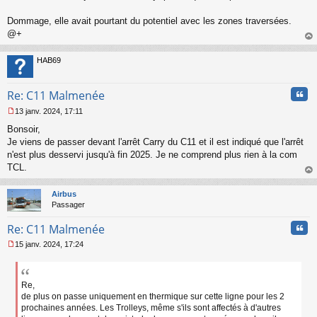
Dommage, elle avait pourtant du potentiel avec les zones traversées.
@+
au
t
HAB69
Cita
Re: C11 Malmenée
13 janv. 2024, 17:11
M
Bonsoir,
e
s
Je viens de passer devant l'arrêt Carry du C11 et il est indiqué que l'arrêt
s
n'est plus desservi jusqu'à fin 2025. Je ne comprend plus rien à la com
a
TCL.
g
au
e
t
n
Airbus
o
Passager
n
Cita
l
Re: C11 Malmenée
u
15 janv. 2024, 17:24
M
e
s
s
Re,
a
de plus on passe uniquement en thermique sur cette ligne pour les 2
g
prochaines années. Les Trolleys, même s'ils sont affectés à d'autres
e