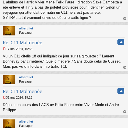
L abribus de l arrêt Vivier Merle Felix Faure , direction Saxe Gambetta a
e
s
été enlevé et il n y a pas de potelet provisoire pour l identifier. Selon un
s
voyageur qui attendait ce matin un C11 ne s est pas arrêté.
a
SYTRAL a t il vraiment envie de détruire cette ligne ?
g
au
e
t
n
albert liet
o
Passager
n
Cita
l
Re: C11 Malmenée
u
17 mai 2024, 16:56
M
Vu un C11 citelis 18 qui indiquait ce jour sur sa girouette : " Laurent
e
s
Bonnevay par cimetière." Quel cimetière ? Sans doute celui de Cusset.
s
Mais pas vu d info dans info trafic TCL
a
au
g
t
albert liet
e
Passager
n
o
Cita
Re: C11 Malmenée
n
l
31 mai 2024, 19:13
u
M
Dépose en cours des LACS av Felix Faure entre Vivier Merle et André
e
s
Philippe.
s
au
a
t
albert liet
g
Passager
e