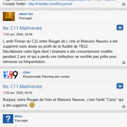
n
Compte Twitter :
http://fr.twitter.com/#!/Lyonrail
o
au
n
t
albert liet
l
Passager
u
Cita
Re: C11 Malmenée
02 avr. 2026, 16:46
M
L arrêt Florian du C11 entre Rouget de L Isle et Maisons Neuves a été
e
s
supprimé sans doute au profit de la fluidité de TB12.
s
Décidément cette ligne dont l itinéraire a été consentement modifie
a
pendant 2 ans et qui a perdu ses trolleybus ne semble pas prête pour
g
retrouver sa fréquentation.
e
au
n
t
o
chris
n
Responsable Planning des sorties
l
u
Cita
Re: C11 Malmenée
03 avr. 2026, 00:41
M
Bonjour, entre Rouget de l'Isle et Maisons Neuves, c'est l'arrêt "Carry" qui
e
s
a été supprimé.
s
au
a
t
Rémi
g
Passager
e
n