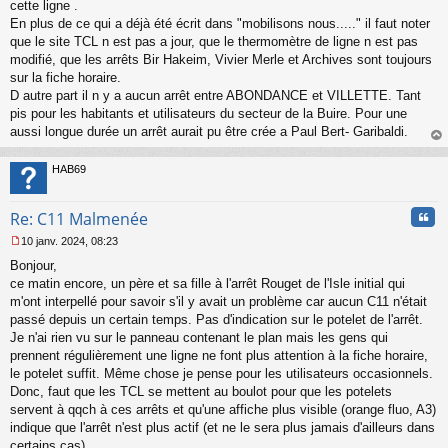
s
cette ligne .
s
En plus de ce qui a déjà été écrit dans "mobilisons nous....." il faut noter
a
que le site TCL n est pas a jour, que le thermomètre de ligne n est pas
g
modifié, que les arrêts Bir Hakeim, Vivier Merle et Archives sont toujours
e
sur la fiche horaire.
n
o
D autre part il n y a aucun arrêt entre ABONDANCE et VILLETTE. Tant
n
pis pour les habitants et utilisateurs du secteur de la Buire. Pour une
l
aussi longue durée un arrêt aurait pu être crée a Paul Bert- Garibaldi.
u
au
t
HAB69
Cita
Re: C11 Malmenée
10 janv. 2024, 08:23
M
Bonjour,
e
s
ce matin encore, un père et sa fille à l'arrêt Rouget de l'Isle initial qui
s
m'ont interpellé pour savoir s'il y avait un problème car aucun C11 n'était
a
passé depuis un certain temps. Pas d'indication sur le potelet de l'arrêt.
g
Je n'ai rien vu sur le panneau contenant le plan mais les gens qui
e
prennent régulièrement une ligne ne font plus attention à la fiche horaire,
n
o
le potelet suffit. Même chose je pense pour les utilisateurs occasionnels.
n
Donc, faut que les TCL se mettent au boulot pour que les potelets
l
servent à qqch à ces arrêts et qu'une affiche plus visible (orange fluo, A3)
u
indique que l'arrêt n'est plus actif (et ne le sera plus jamais d'ailleurs dans
certains cas).