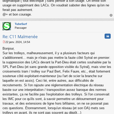
dogmatique ("tout électrique") sans penser à son usage. On limite son
usage en supprimant des LACs. On voudrait saboter des lignes qu'on ne
ferait pas autrement.
@+ et bon courage.
au
t
TubeSurf
Passager
Cita
Re: C11 Malmenée
22 janv. 2024, 14:54
M
Bonjour,
e
s
Sur les trolleys, malheureusement, il y a plusieurs facteurs qui
s
s'additionnent... mais je n'irais pas mettre la faute côté Sytral en premier:
a
la suppression des LACs devant la Part-Dieu était certes souhaitée par la
g
SPL Part-Dieu (et sans grande opposition visible du Sytral), mais virer les
e
croisements tram / trolley sur Paul Bert, Felix Faure, etc., était fortement
n
o
soutenue côté exploitant-mainteneur (ou l'art de scier la branche sur
n
laquelle on est assis). Ceci lié, entre autres, aux difficultés de
l
recrutements. Si l'on rajoute une réglementation électrique du réseau
u
basée sur une interprétation / transposition assez baroque des normes
existantes, ça ne facilite pas l'exploitation des trolleys. Si l'on conservait
les IMC pour ce qu'ils sont, à savoir permettre un détournement pour
travaux, et des extensions de ligne hors bifilaires, on ne se poserait pas
ces questions. Étonnamment, lorsqu'un réseau (et son OA) mets ses
trolleys en avant, ils ne sont pas souvent au dépôt...)