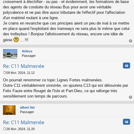
croisement à électrifier - ou pas - et évidemment, les formations de base
g
des agents de conduite du réseau Bus pour avoir une véritable
e
polyvalence et ne pas être aussi tributaire de l'effectif pour l'affectation
n
o
d'un matériel roulant à une ligne.
n
Je crains en revanche que ces principes aient un peu de mal à se mettre
l
en place quand l'exploitant des tramways ne sera plus le même que celui
u
des trolleybus ! Bonjour l'allotissement du réseau, encore une idée de
génie
... !!!
au
t
Airbus
Passager
Cita
Re: C11 Malmenée
09 févr. 2024, 11:12
M
On pourrait renommer ce topic Lignes Fortes malmenées.
e
s
Outre C11 véritablement sinistrée, on ajoutera C13 qui est détournée par
s
Felix Faure entre Rouget de l'Isle et Part-Dieu, ce qui rallonge très
a
sensiblement son temps de parcours.
g
au
e
t
n
albert liet
o
Passager
n
Cita
l
Re: C11 Malmenée
u
26 févr. 2024, 11:20
M