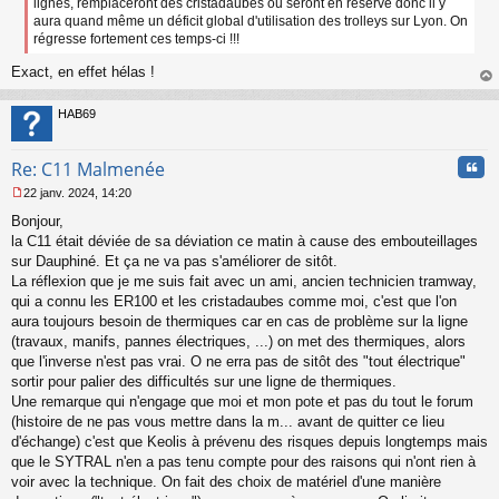
lignes, remplaceront des cristadaubes ou seront en réserve donc il y
n
aura quand même un déficit global d'utilisation des trolleys sur Lyon. On
o
régresse fortement ces temps-ci !!!
n
l
Exact, en effet hélas !
u
au
t
HAB69
Cita
Re: C11 Malmenée
22 janv. 2024, 14:20
M
Bonjour,
e
s
la C11 était déviée de sa déviation ce matin à cause des embouteillages
s
sur Dauphiné. Et ça ne va pas s'améliorer de sitôt.
a
La réflexion que je me suis fait avec un ami, ancien technicien tramway,
g
qui a connu les ER100 et les cristadaubes comme moi, c'est que l'on
e
aura toujours besoin de thermiques car en cas de problème sur la ligne
n
o
(travaux, manifs, pannes électriques, ...) on met des thermiques, alors
n
que l'inverse n'est pas vrai. O ne erra pas de sitôt des "tout électrique"
l
sortir pour palier des difficultés sur une ligne de thermiques.
u
Une remarque qui n'engage que moi et mon pote et pas du tout le forum
(histoire de ne pas vous mettre dans la m... avant de quitter ce lieu
d'échange) c'est que Keolis à prévenu des risques depuis longtemps mais
que le SYTRAL n'en a pas tenu compte pour des raisons qui n'ont rien à
voir avec la technique. On fait des choix de matériel d'une manière