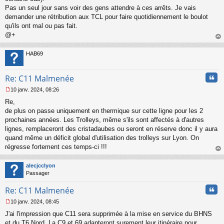
Pas un seul jour sans voir des gens attendre à ces arrêts. Je vais
demander une rétribution aux TCL pour faire quotidiennement le boulot
qu'ils ont mal ou pas fait.
@+
au
t
HAB69
Cita
Re: C11 Malmenée
10 janv. 2024, 08:26
M
Re,
e
s
de plus on passe uniquement en thermique sur cette ligne pour les 2
s
prochaines années. Les Trolleys, même s'ils sont affectés à d'autres
a
lignes, remplaceront des cristadaubes ou seront en réserve donc il y aura
g
quand même un déficit global d'utilisation des trolleys sur Lyon. On
e
régresse fortement ces temps-ci !!!
n
o
au
n
t
alecjcclyon
l
Passager
u
Cita
Re: C11 Malmenée
10 janv. 2024, 08:45
M
J'ai l'impression que C11 sera supprimée à la mise en service du BHNS
e
s
et du T6 Nord. La C9 et 69 adapteront surement leur itinéraire pour