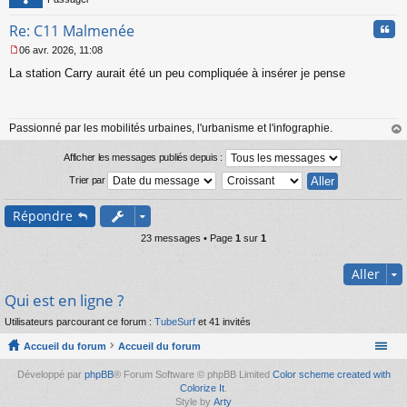
Cita
Re: C11 Malmenée
06 avr. 2026, 11:08
M
La station Carry aurait été un peu compliquée à insérer je pense
e
s
s
a
Passionné par les mobilités urbaines, l'urbanisme et l'infographie.
g
e
au
n
t
Afficher les messages publiés depuis :
o
Trier par
n
l
u
Répondre
23 messages • Page
1
sur
1
Aller
Qui est en ligne ?
Utilisateurs parcourant ce forum :
TubeSurf
et 41 invités
Accueil du forum
Accueil du forum
Développé par
phpBB
® Forum Software © phpBB Limited
Color scheme created with
Colorize It
.
Style by
Arty