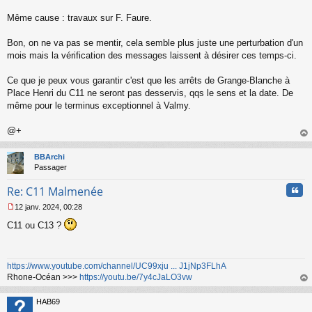
Même cause : travaux sur F. Faure.
Bon, on ne va pas se mentir, cela semble plus juste une perturbation d'un
mois mais la vérification des messages laissent à désirer ces temps-ci.
Ce que je peux vous garantir c'est que les arrêts de Grange-Blanche à
Place Henri du C11 ne seront pas desservis, qqs le sens et la date. De
même pour le terminus exceptionnel à Valmy.
@+
au
t
BBArchi
Passager
Cita
Re: C11 Malmenée
12 janv. 2024, 00:28
M
C11 ou C13 ?
e
s
s
a
https://www.youtube.com/channel/UC99xju ... J1jNp3FLhA
g
Rhone-Océan >>>
https://youtu.be/7y4cJaLO3vw
e
n
au
o
t
HAB69
n