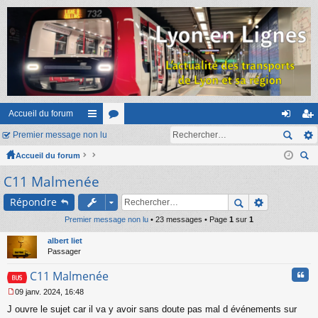
Accueil du forum
Premier message non lu
ac
or
on
ns
Accueil du forum
co
u
ne
cri
ec
C11 Malmenée
ur
m
xi
pti
her
ci
s
on
on
Répondre
ch
er
Premier message non lu
s
• 23 messages • Page
1
sur
1
albert liet
Passager
Cita
C11 Malmenée
09 janv. 2024, 16:48
M
J ouvre le sujet car il va y avoir sans doute pas mal d événements sur
e