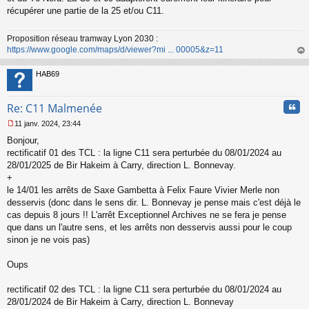
s
récupérer une partie de la 25 et/ou C11.
a
g
Proposition réseau tramway Lyon 2030 :
e
https://www.google.com/maps/d/viewer?mi ... 00005&z=11
n
o
au
n
t
HAB69
l
u
Cita
Re: C11 Malmenée
11 janv. 2024, 23:44
M
Bonjour,
e
s
rectificatif 01 des TCL : la ligne C11 sera perturbée du 08/01/2024 au
s
28/01/2025 de Bir Hakeim à Carry, direction L. Bonnevay.
a
+
g
le 14/01 les arrêts de Saxe Gambetta à Felix Faure Vivier Merle non
e
desservis (donc dans le sens dir. L. Bonnevay je pense mais c'est déjà le
n
o
cas depuis 8 jours !! L'arrêt Exceptionnel Archives ne se fera je pense
n
que dans un l'autre sens, et les arrêts non desservis aussi pour le coup
l
sinon je ne vois pas)
u
Oups
rectificatif 02 des TCL : la ligne C11 sera perturbée du 08/01/2024 au
28/01/2024 de Bir Hakeim à Carry, direction L. Bonnevay