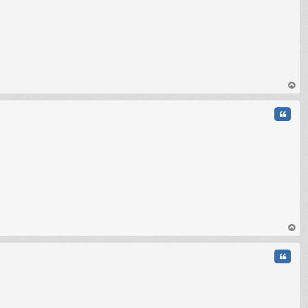
au
t
Citati
au
t
Citati