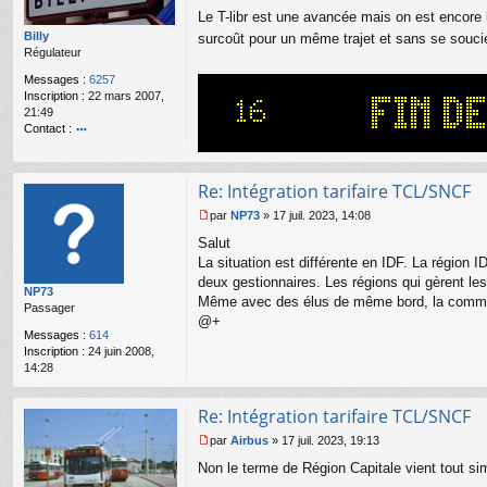
M
Le T-libr est une avancée mais on est encore l
e
s
Billy
surcoût pour un même trajet et sans se soucie
s
Régulateur
a
Messages :
6257
g
Inscription :
22 mars 2007,
e
21:49
n
Contact :
o
o
n
nt
l
ac
u
Re: Intégration tarifaire TCL/SNCF
te
r
par
NP73
»
17 juil. 2023, 14:08
M
Bi
Salut
e
lly
s
La situation est différente en IDF. La région 
s
deux gestionnaires. Les régions qui gèrent le
NP73
a
Même avec des élus de même bord, la communica
Passager
g
@+
e
Messages :
614
n
Inscription :
24 juin 2008,
o
14:28
n
l
u
Re: Intégration tarifaire TCL/SNCF
par
Airbus
»
17 juil. 2023, 19:13
M
Non le terme de Région Capitale vient tout simp
e
s