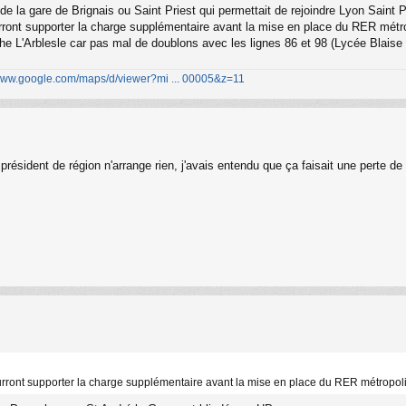
le de la gare de Brignais ou Saint Priest qui permettait de rejoindre Lyon Saint
urront supporter la charge supplémentaire avant la mise en place du RER métro
he L'Arblesle car pas mal de doublons avec les lignes 86 et 98 (Lycée Blaise 
/www.google.com/maps/d/viewer?mi ... 00005&z=11
e président de région n'arrange rien, j'avais entendu que ça faisait une perte d
ourront supporter la charge supplémentaire avant la mise en place du RER métropoli