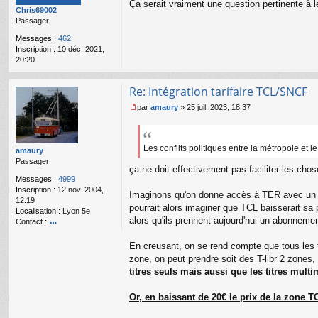
s
Ça serait vraiment une question pertinente à l
Chris69002
a
Passager
g
e
Messages :
462
n
Inscription :
10 déc. 2021,
o
20:20
n
l
u
Re: Intégration tarifaire TCL/SNCF
par
amaury
»
25 juil. 2023, 18:37
M
e
s
s
Les conflits politiques entre la métropole et 
amaury
a
Passager
ça ne doit effectivement pas faciliter les cho
g
e
Messages :
4999
n
Inscription :
12 nov. 2004,
Imaginons qu'on donne accès à TER avec un ti
o
12:19
pourrait alors imaginer que TCL baisserait sa
n
Localisation :
Lyon 5e
alors qu'ils prennent aujourd'hui un abonnemen
l
Contact :
u
o
nt
En creusant, on se rend compte que tous les tit
ac
zone, on peut prendre soit des T-libr 2 zone
te
titres seuls mais aussi que les titres mul
r
a
Or, en baissant de 20€ le prix de la zone TC
m
a