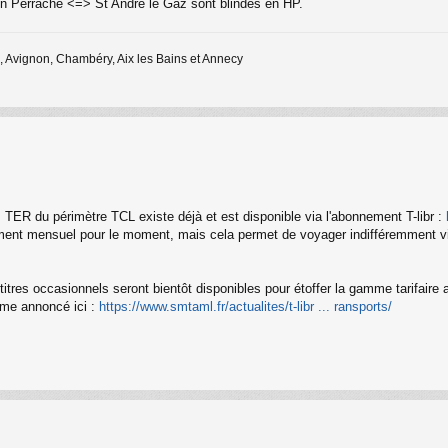
on Perrache <=> St André le Gaz sont blindés en HP.
 Avignon, Chambéry, Aix les Bains et Annecy
es TER du périmètre TCL existe déjà et est disponible via l'abonnement T-libr :
ement mensuel pour le moment, mais cela permet de voyager indifféremment via T
res occasionnels seront bientôt disponibles pour étoffer la gamme tarifaire a
mme annoncé ici :
https://www.smtaml.fr/actualites/t-libr ... ransports/