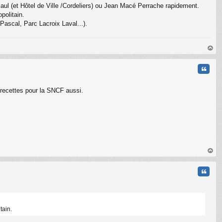
 Paul (et Hôtel de Ville /Cordeliers) ou Jean Macé Perrache rapidement.
politain.
Pascal, Parc Lacroix Laval...).
au
t
Citati
e recettes pour la SNCF aussi.
au
t
Citati
tain.