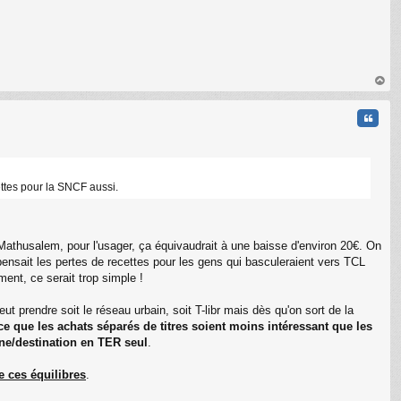
au
t
Citati
cettes pour la SNCF aussi.
athusalem, pour l'usager, ça équivaudrait à une baisse d'environ 20€. On
pensait les pertes de recettes pour les gens qui basculeraient vers TCL
ment, ce serait trop simple !
C
ut prendre soit le réseau urbain, soit T-libr mais dès qu'on sort de la
à ce que les achats séparés de titres soient moins intéressant que les
ine/destination en TER seul
.
e ces équilibres
.