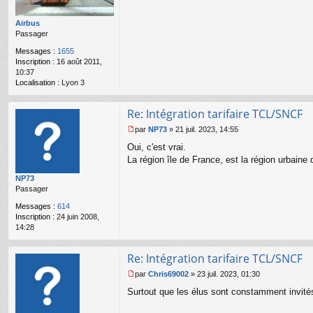
s
a
Airbus
g
Passager
e
n
Messages :
1655
o
Inscription :
16 août 2011,
n
10:37
l
Localisation :
Lyon 3
u
Re: Intégration tarifaire TCL/SNCF
par
NP73
»
21 juil. 2023, 14:55
M
Oui, c'est vrai.
e
s
La région île de France, est la région urbaine 
s
NP73
a
Passager
g
e
Messages :
614
n
Inscription :
24 juin 2008,
o
14:28
n
l
u
Re: Intégration tarifaire TCL/SNCF
par
Chris69002
»
23 juil. 2023, 01:30
M
Surtout que les élus sont constamment invit
e
s