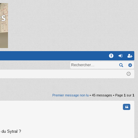
R
A
on
ns
Q
ne
cri
xi
pti
on
on
Premier message non lu
• 45 messages • Page
1
sur
1
Citati
 du Sytral ?