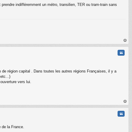
ut prendre indifféremment un métro, transilien, TER ou tram-train sans
C
au
t
Citati
 de région capital . Dans toutes les autres régions Françaises, il y a
etc...)
ouverture vers lui.
au
t
Citati
e de la France.