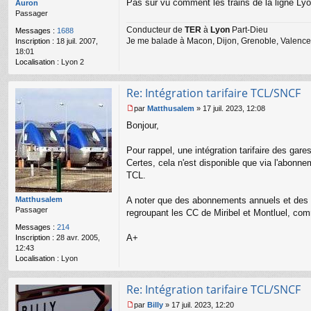
Pas sur vu comment les trains de la ligne Ly
g
Auron
e
Passager
n
Conducteur de
TER
à
Lyon
Part-Dieu
Messages :
1688
o
Je me balade à Macon, Dijon, Grenoble, Valence,
Inscription :
18 juil. 2007,
n
18:01
l
Localisation :
Lyon 2
u
Re: Intégration tarifaire TCL/SNCF
par
Matthusalem
»
17 juil. 2023, 12:08
M
Bonjour,
e
s
s
Pour rappel, une intégration tarifaire des gar
a
Certes, cela n'est disponible que via l'abonn
g
TCL.
e
n
o
Matthusalem
A noter que des abonnements annuels et des tit
n
Passager
regroupant les CC de Miribel et Montluel, co
l
Messages :
214
u
A+
Inscription :
28 avr. 2005,
12:43
Localisation :
Lyon
Re: Intégration tarifaire TCL/SNCF
par
Billy
»
17 juil. 2023, 12:20