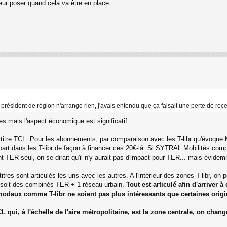
eur poser quand cela va être en place.
le président de région n'arrange rien, j'avais entendu que ça faisait une perte de re
ses mais l'aspect économique est significatif.
tre TCL. Pour les abonnements, par comparaison avec les T-libr qu'évoque M
 part dans les T-libr de façon à financer ces 20€-là. Si SYTRAL Mobilités com
t TER seul, on se dirait qu'il n'y aurait pas d'impact pour TER... mais évidem
res sont articulés les uns avec les autres. A l'intérieur des zones T-libr, on pe
s, soit des combinés TER + 1 réseau urbain.
Tout est articulé afin d'arriver 
timodaux comme T-libr ne soient pas plus intéressants que certaines orig
L qui, à l'échelle de l'aire métropolitaine, est la zone centrale, on chang