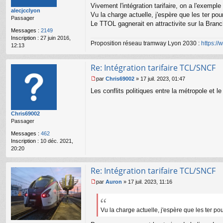
s
Vivement l'intégration tarifaire, on a l'exemp
alecjcclyon
a
Vu la charge actuelle, j'espère que les ter po
Passager
g
Le TTOL gagnerait en attractivite sur la Branc
e
Messages :
2149
n
Inscription :
27 juin 2016,
o
Proposition réseau tramway Lyon 2030 :
https:/
12:13
n
l
u
Re: Intégration tarifaire TCL/SNCF
par
Chris69002
»
17 juil. 2023, 01:47
M
Les conflits politiques entre la métropole et l
e
s
s
Chris69002
a
Passager
g
e
Messages :
462
n
Inscription :
10 déc. 2021,
o
20:20
n
l
u
Re: Intégration tarifaire TCL/SNCF
par
Auron
»
17 juil. 2023, 11:16
M
e
s
s
Vu la charge actuelle, j'espère que les ter p
a