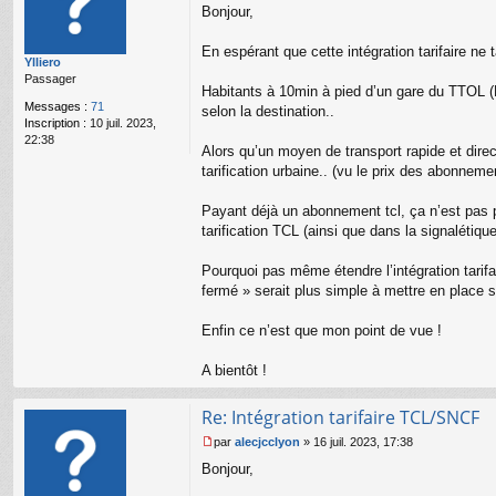
Bonjour,
e
s
s
En espérant que cette intégration tarifaire ne ta
Ylliero
a
Passager
g
Habitants à 10min à pied d’un gare du TTOL (L
e
Messages :
71
selon la destination..
n
Inscription :
10 juil. 2023,
o
22:38
n
Alors qu’un moyen de transport rapide et dire
l
tarification urbaine.. (vu le prix des abonne
u
Payant déjà un abonnement tcl, ça n’est pas 
tarification TCL (ainsi que dans la signalétiqu
Pourquoi pas même étendre l’intégration tarif
fermé » serait plus simple à mettre en place 
Enfin ce n’est que mon point de vue !
A bientôt !
Re: Intégration tarifaire TCL/SNCF
par
alecjcclyon
»
16 juil. 2023, 17:38
M
Bonjour,
e
s