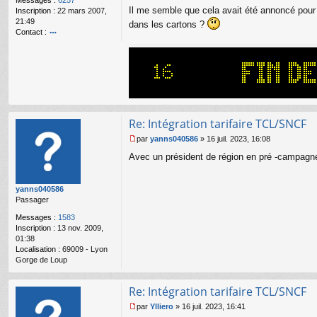
Messages :
6257
g
Il me semble que cela avait été annoncé pour d
Inscription :
22 mars 2007,
e
21:49
dans les cartons ?
n
Contact :
o
o
n
nt
l
ac
u
te
r
Bi
lly
Re: Intégration tarifaire TCL/SNCF
par
yanns040586
»
16 juil. 2023, 16:08
M
Avec un président de région en pré -campagne
e
s
s
yanns040586
a
Passager
g
e
Messages :
1583
n
Inscription :
13 nov. 2009,
o
01:38
n
Localisation :
69009 - Lyon
l
Gorge de Loup
u
Re: Intégration tarifaire TCL/SNCF
par
Ylliero
»
16 juil. 2023, 16:41
M