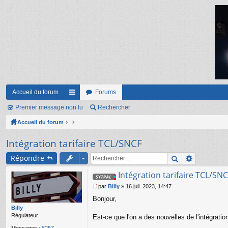
Accueil du forum
Forums
Premier message non lu
ac
Rechercher
Accueil du forum
co
ur
Intégration tarifaire TCL/SNCF
ci
Répondre
s
Intégration tarifaire TCL/SN
par
Billy
»
16 juil. 2023, 14:47
M
Bonjour,
e
s
Billy
s
Régulateur
Est-ce que l'on a des nouvelles de l'intégrati
a