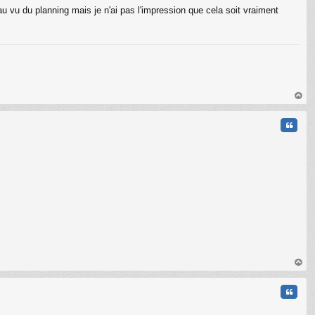
u vu du planning mais je n'ai pas l'impression que cela soit vraiment
C
au
t
Citati
au
t
Citati