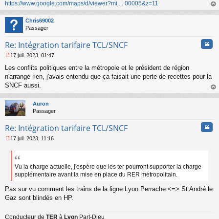
https://www.google.com/maps/d/viewer?mi ... 00005&z=11
au
t
Chris69002
Passager
Cita
Re: Intégration tarifaire TCL/SNCF
17 juil. 2023, 01:47
M
Les conflits politiques entre la métropole et le président de région
e
s
n'arrange rien, j'avais entendu que ça faisait une perte de recettes pour la
s
SNCF aussi.
a
au
g
t
Auron
e
Passager
n
o
Cita
Re: Intégration tarifaire TCL/SNCF
n
l
17 juil. 2023, 11:16
u
M
e
s
s
Vu la charge actuelle, j'espère que les ter pourront supporter la charge
a
supplémentaire avant la mise en place du RER métropolitain.
g
e
Pas sur vu comment les trains de la ligne Lyon Perrache <=> St André le
n
Gaz sont blindés en HP.
o
n
Conducteur de
TER
à
Lyon
Part-Dieu
l