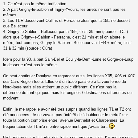
s
1. Ce n'est pas la même tarification
s
2. A part Grigny-le-Sablon et Irigny-Yvours, les arrêts ne sont pas les
a
mêmes.
g
3. Les TER desservent Oullins et Perrache alors que la 15E ne dessert
e
que Bellecour
n
o
4. Grigny-le-Sablon - Bellecour par la 15E, c'est 39 min (source : TCL)
n
alors que Grigny-le-Sablon - Perrache, c'est 21 min et si on ajoute le
l
métro, tout compris, Grigny-le-Sablon - Bellecour via TER + métro, c'est
u
31 à 32 min (source : Oùra)
Idem pour la 98, à part Sain-Bel et Ecully-la-Demi-Lune et Gorge-de-Loup,
la desserte n'est pas la même.
On peut continuer l'analyse en regardant aussi les lignes X05, X06 et X07
des Cars Région Isère. Elles ont un tracé parallèle à la voie ferrée du
Nord-Isère mais elles attirent un public différent. Ce n'est pas la
différence de tarif qui joue mais les origines / destinations différentes qui
motivent.
Enfin, je me rappelle avoir été très surpris quand les lignes T1 et T2 ont
été annoncées. Je ne voyais pas l'intérêt de "doublonner le métro" sur
toute la portion comprise entre l'avenue Berthelot et Charpennes. La
fréquentation de T1 m'a montré rapidement que j'avais tort.
Bref, même si sur la carte, des traits sont proches, c'est l'usage qui nous