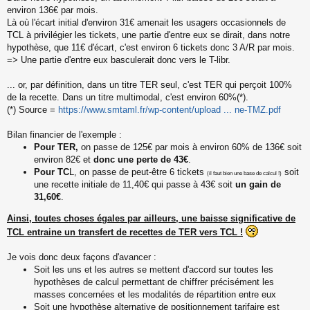
environ 136€ par mois.
Là où l'écart initial d'environ 31€ amenait les usagers occasionnels de
TCL à privilégier les tickets, une partie d'entre eux se dirait, dans notre
hypothèse, que 11€ d'écart, c'est environ 6 tickets donc 3 A/R par mois.
=> Une partie d'entre eux basculerait donc vers le T-libr.
... or, par définition, dans un titre TER seul, c'est TER qui perçoit 100%
de la recette. Dans un titre multimodal, c'est environ 60%(*).
(*) Source =
https://www.smtaml.fr/wp-content/upload ... ne-TMZ.pdf
Bilan financier de l'exemple :
Pour TER,
on passe de 125€ par mois à environ 60% de 136€ soit
environ 82€ et
donc une perte de 43€
.
Pour TC
L, on passe de peut-être 6 tickets
soit
(il faut bien une base de calcul !)
une recette initiale de 11,40€ qui passe à 43€ soit
un gain de
31,60€
.
Ainsi, toutes choses égales par ailleurs, une baisse significative de
TCL entraine un transfert de recettes de TER vers TCL !
Je vois donc deux façons d'avancer :
Soit les uns et les autres se mettent d'accord sur toutes les
hypothèses de calcul permettant de chiffrer précisément les
masses concernées et les modalités de répartition entre eux
Soit une hypothèse alternative de positionnement tarifaire est