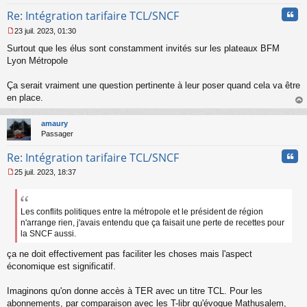
n
Cita
Re: Intégration tarifaire TCL/SNCF
o
n
23 juil. 2023, 01:30
l
M
u
Surtout que les élus sont constamment invités sur les plateaux BFM
e
s
Lyon Métropole
s
a
Ça serait vraiment une question pertinente à leur poser quand cela va être
g
en place.
e
au
n
t
o
amaury
n
Passager
l
u
Cita
Re: Intégration tarifaire TCL/SNCF
25 juil. 2023, 18:37
M
e
s
s
Les conflits politiques entre la métropole et le président de région
a
n'arrange rien, j'avais entendu que ça faisait une perte de recettes pour
g
la SNCF aussi.
e
n
ça ne doit effectivement pas faciliter les choses mais l'aspect
o
économique est significatif.
n
l
Imaginons qu'on donne accès à TER avec un titre TCL. Pour les
u
abonnements, par comparaison avec les T-libr qu'évoque Mathusalem,