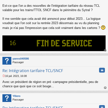
s
s
Est-ce que l'on a des nouvelles de l'intégration tarifaire du réseau TCL
a
valable pour les trains/TTOL SNCF dans le périmètre du Sytral ?
g
e
Il me semble que cela avait été annoncé pour début 2023... La logique
n
o
voudrait que l'on soit sur la rentrée 2023 désormais au vu du planning
n
mais je n'ai pas l'impression que cela soit vraiment dans les cartons ?
l
u
au
t
yanns040586
Passager
Cita
Re: Intégration tarifaire TCL/SNCF
16 juil. 2023, 16:08
M
Avec un président de région en pré -campagne présidentielle, peu de
e
s
chance que quoi que ce soit bouge...
s
au
a
t
Ylliero
g
Passager
e
n
Cita
o