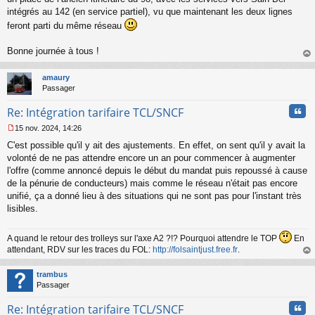
intégrés au 142 (en service partiel), vu que maintenant les deux lignes
feront parti du même réseau
Bonne journée à tous !
au
t
amaury
Passager
Cita
Re: Intégration tarifaire TCL/SNCF
15 nov. 2024, 14:26
M
C'est possible qu'il y ait des ajustements. En effet, on sent qu'il y avait la
e
s
volonté de ne pas attendre encore un an pour commencer à augmenter
s
l'offre (comme annoncé depuis le début du mandat puis repoussé à cause
a
de la pénurie de conducteurs) mais comme le réseau n'était pas encore
g
unifié, ça a donné lieu à des situations qui ne sont pas pour l'instant très
e
lisibles.
n
o
n
A quand le retour des trolleys sur l'axe A2 ?!? Pourquoi attendre le TOP
En
l
attendant, RDV sur les traces du FOL:
http://folsaintjust.free.fr
.
u
au
t
trambus
Passager
Cita
Re: Intégration tarifaire TCL/SNCF