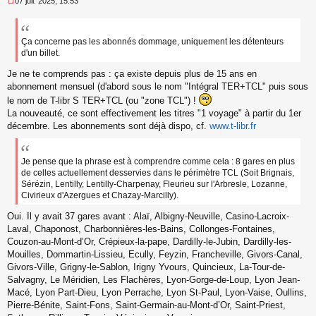
07 juil. 2025, 15:53
M
e
s
s
Ça concerne pas les abonnés dommage, uniquement les détenteurs
a
d'un billet.
g
e
Je ne te comprends pas : ça existe depuis plus de 15 ans en
n
abonnement mensuel (d'abord sous le nom "Intégral TER+TCL" puis sous
o
le nom de T-libr S TER+TCL (ou "zone TCL") !
n
La nouveauté, ce sont effectivement les titres "1 voyage" à partir du 1er
l
décembre. Les abonnements sont déjà dispo, cf.
www.t-libr.fr
u
Je pense que la phrase est à comprendre comme cela : 8 gares en plus
de celles actuellement desservies dans le périmètre TCL (Soit Brignais,
Sérézin, Lentilly, Lentilly-Charpenay, Fleurieu sur l'Arbresle, Lozanne,
Civirieux d'Azergues et Chazay-Marcilly).
Oui. Il y avait 37 gares avant : Alaï, Albigny-Neuville, Casino-Lacroix-
Laval, Chaponost, Charbonnières-les-Bains, Collonges-Fontaines,
Couzon-au-Mont-d’Or, Crépieux-la-pape, Dardilly-le-Jubin, Dardilly-les-
Mouilles, Dommartin-Lissieu, Ecully, Feyzin, Francheville, Givors-Canal,
Givors-Ville, Grigny-le-Sablon, Irigny Yvours, Quincieux, La-Tour-de-
Salvagny, Le Méridien, Les Flachères, Lyon-Gorge-de-Loup, Lyon Jean-
Macé, Lyon Part-Dieu, Lyon Perrache, Lyon St-Paul, Lyon-Vaise, Oullins,
Pierre-Bénite, Saint-Fons, Saint-Germain-au-Mont-d’Or, Saint-Priest,