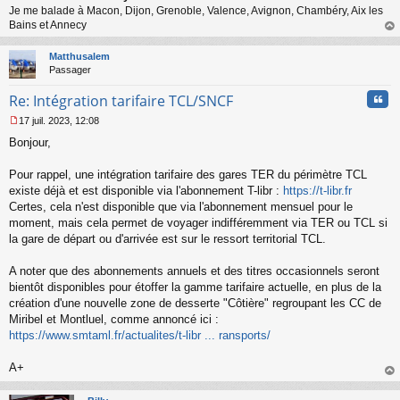
Je me balade à Macon, Dijon, Grenoble, Valence, Avignon, Chambéry, Aix les
u
Bains et Annecy
au
t
Matthusalem
Passager
Cita
Re: Intégration tarifaire TCL/SNCF
17 juil. 2023, 12:08
M
Bonjour,
e
s
s
Pour rappel, une intégration tarifaire des gares TER du périmètre TCL
a
existe déjà et est disponible via l'abonnement T-libr :
https://t-libr.fr
g
Certes, cela n'est disponible que via l'abonnement mensuel pour le
e
moment, mais cela permet de voyager indifféremment via TER ou TCL si
n
o
la gare de départ ou d'arrivée est sur le ressort territorial TCL.
n
l
A noter que des abonnements annuels et des titres occasionnels seront
u
bientôt disponibles pour étoffer la gamme tarifaire actuelle, en plus de la
création d'une nouvelle zone de desserte "Côtière" regroupant les CC de
Miribel et Montluel, comme annoncé ici :
https://www.smtaml.fr/actualites/t-libr ... ransports/
A+
au
t