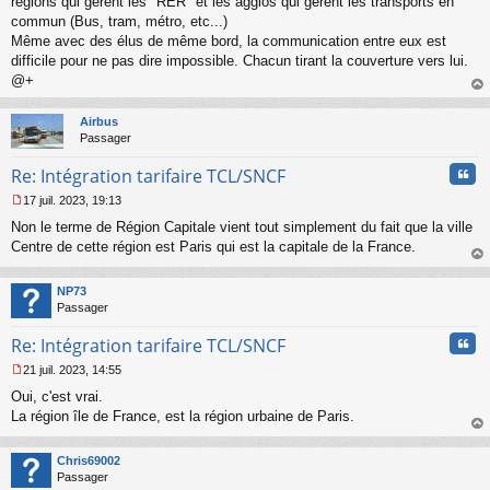
régions qui gèrent les "RER" et les agglos qui gèrent les transports en
e
commun (Bus, tram, métro, etc...)
n
o
Même avec des élus de même bord, la communication entre eux est
n
difficile pour ne pas dire impossible. Chacun tirant la couverture vers lui.
l
@+
u
au
t
Airbus
Passager
Cita
Re: Intégration tarifaire TCL/SNCF
17 juil. 2023, 19:13
M
Non le terme de Région Capitale vient tout simplement du fait que la ville
e
s
Centre de cette région est Paris qui est la capitale de la France.
s
au
a
t
NP73
g
Passager
e
n
Cita
Re: Intégration tarifaire TCL/SNCF
o
n
21 juil. 2023, 14:55
l
M
u
Oui, c'est vrai.
e
s
La région île de France, est la région urbaine de Paris.
s
au
a
t
Chris69002
g
Passager
e