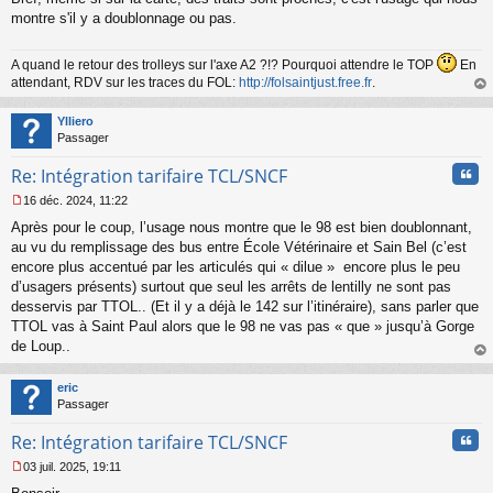
montre s'il y a doublonnage ou pas.
A quand le retour des trolleys sur l'axe A2 ?!? Pourquoi attendre le TOP
En
attendant, RDV sur les traces du FOL:
http://folsaintjust.free.fr
.
au
t
Ylliero
Passager
Cita
Re: Intégration tarifaire TCL/SNCF
16 déc. 2024, 11:22
M
Après pour le coup, l’usage nous montre que le 98 est bien doublonnant,
e
s
au vu du remplissage des bus entre École Vétérinaire et Sain Bel (c’est
s
encore plus accentué par les articulés qui « dilue » encore plus le peu
a
d’usagers présents) surtout que seul les arrêts de lentilly ne sont pas
g
desservis par TTOL.. (Et il y a déjà le 142 sur l’itinéraire), sans parler que
e
TTOL vas à Saint Paul alors que le 98 ne vas pas « que » jusqu’à Gorge
n
o
de Loup..
n
au
l
t
eric
u
Passager
Cita
Re: Intégration tarifaire TCL/SNCF
03 juil. 2025, 19:11
M