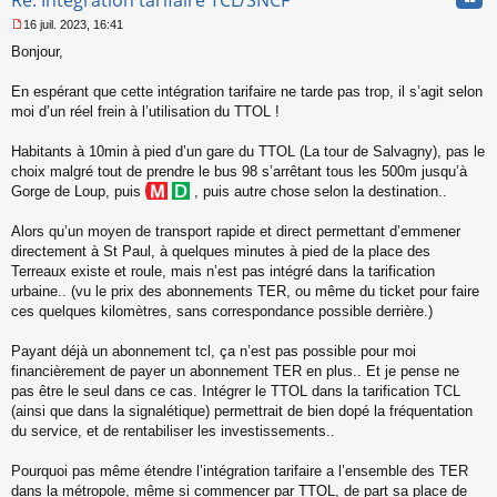
Re: Intégration tarifaire TCL/SNCF
n
16 juil. 2023, 16:41
l
M
u
Bonjour,
e
s
s
En espérant que cette intégration tarifaire ne tarde pas trop, il s’agit selon
a
moi d’un réel frein à l’utilisation du TTOL !
g
e
Habitants à 10min à pied d’un gare du TTOL (La tour de Salvagny), pas le
n
o
choix malgré tout de prendre le bus 98 s’arrêtant tous les 500m jusqu’à
n
Gorge de Loup, puis
, puis autre chose selon la destination..
l
u
Alors qu’un moyen de transport rapide et direct permettant d’emmener
directement à St Paul, à quelques minutes à pied de la place des
Terreaux existe et roule, mais n’est pas intégré dans la tarification
urbaine.. (vu le prix des abonnements TER, ou même du ticket pour faire
ces quelques kilomètres, sans correspondance possible derrière.)
Payant déjà un abonnement tcl, ça n’est pas possible pour moi
financièrement de payer un abonnement TER en plus.. Et je pense ne
pas être le seul dans ce cas. Intégrer le TTOL dans la tarification TCL
(ainsi que dans la signalétique) permettrait de bien dopé la fréquentation
du service, et de rentabiliser les investissements..
Pourquoi pas même étendre l’intégration tarifaire a l’ensemble des TER
dans la métropole, même si commencer par TTOL, de part sa place de