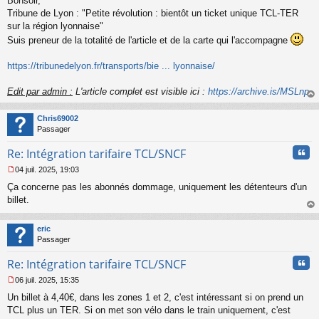
Bonsoir,
e
s
Tribune de Lyon : "Petite révolution : bientôt un ticket unique TCL-TER
s
sur la région lyonnaise"
a
Suis preneur de la totalité de l'article et de la carte qui l'accompagne
g
e
https://tribunedelyon.fr/transports/bie ... lyonnaise/
n
o
n
Edit par admin :
L'article complet est visible ici :
https://archive.is/MSLnp
l
au
u
t
Chris69002
Passager
Cita
Re: Intégration tarifaire TCL/SNCF
04 juil. 2025, 19:03
M
Ça concerne pas les abonnés dommage, uniquement les détenteurs d'un
e
s
billet.
s
au
a
t
eric
g
Passager
e
n
Cita
Re: Intégration tarifaire TCL/SNCF
o
n
06 juil. 2025, 15:35
l
M
u
Un billet à 4,40€, dans les zones 1 et 2, c'est intéressant si on prend un
e
s
TCL plus un TER. Si on met son vélo dans le train uniquement, c'est