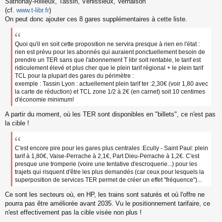
Sathonay-Rillieux, Tassin, Vénissieux, Vernaison
(cf.
www.t-libr.fr
)
On peut donc ajouter ces 8 gares supplémentaires à cette liste.
Quoi qu'il en soit cette proposition ne servira presque à rien en l'état :
rien est prévu pour les abonnés qui auraient ponctuellement besoin de
prendre un TER sans que l'abonnement T libr soit rentable, le tarif est
ridiculement élevé et plus cher que le plein tarif régional + le plein tarif
TCL pour la plupart des gares du périmètre :
exemple : Tassin Lyon : actuellement plein tarif ter :2,30€ (voir 1,80 avec
la carte de réduction) et TCL zone 1/2 à 2€ (en carnet) soit 10 centimes
d'économie minimum!
A partir du moment, où les TER sont disponibles en "billets", ce n'est pas
la cible !
C'est encore pire pour les gares plus centrales :Ecully - Saint Paul: plein
tarif à 1,80€, Vaise-Perrache à 2,1€, Part Dieu-Perrache à 1,2€. C'est
presque une tromperie (voire une tentative d'escroquerie...) pour les
trajets qui risquent d'être les plus demandés (car ceux pour lesquels la
superposition de services TER permet de créer un effet "fréquence")...
Ce sont les secteurs où, en HP, les trains sont saturés et où l'offre ne
pourra pas être améliorée avant 2035. Vu le positionnement tarifaire, ce
n'est effectivement pas la cible visée non plus !