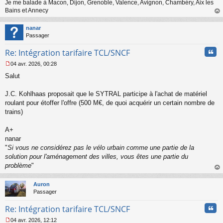
Je me balade à Macon, Dijon, Grenoble, Valence, Avignon, Chambéry, Aix les
e
n
Bains et Annecy
o
au
n
t
nanar
l
Passager
u
Cita
Re: Intégration tarifaire TCL/SNCF
04 avr. 2026, 00:28
M
Salut
e
s
s
J.C. Kohlhaas proposait que le SYTRAL participe à l'achat de matériel
a
roulant pour étoffer l'offre (500 M€, de quoi acquérir un certain nombre de
g
trains)
e
n
o
A+
n
nanar
l
"
Si vous ne considérez pas le vélo urbain comme une partie de la
u
solution pour l'aménagement des villes, vous êtes une partie du
problème
"
au
t
Auron
Passager
Cita
Re: Intégration tarifaire TCL/SNCF
04 avr. 2026, 12:12