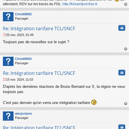
attendant, RDV sur les traces du FOL:
http://folsaintjust.free.fr
.
au
t
Chris69002
Passager
Cita
Re: Intégration tarifaire TCL/SNCF
25 nov. 2023, 01:49
M
Toujours pas de nouvelles sur le sujet ?
e
s
s
au
a
t
Chris69002
g
Passager
e
n
Cita
Re: Intégration tarifaire TCL/SNCF
o
n
15 nov. 2024, 11:03
l
M
u
D'après les dernières réactions de Bruno Bernard sur X, la région ne veux
e
s
toujours pas.
s
a
C'est pas demain qu'on verra une intégration tarifaire
.
g
au
e
t
n
alecjcclyon
o
Passager
n
l
Cita
Re: Intégration tarifaire TCL/SNCF