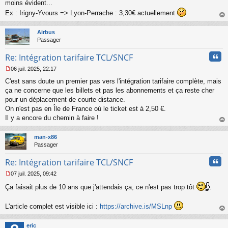
s
moins évident...
a
Ex : Irigny-Yvours => Lyon-Perrache : 3,30€ actuellement
g
au
e
t
n
Airbus
o
Passager
n
l
Cita
Re: Intégration tarifaire TCL/SNCF
u
06 juil. 2025, 22:17
M
C'est sans doute un premier pas vers l'intégration tarifaire complète, mais
e
s
ça ne concerne que les billets et pas les abonnements et ça reste cher
s
pour un déplacement de courte distance.
a
On n'est pas en Île de France où le ticket est à 2,50 €.
g
Il y a encore du chemin à faire !
e
au
n
t
o
man-x86
n
Passager
l
u
Cita
Re: Intégration tarifaire TCL/SNCF
07 juil. 2025, 09:42
M
Ça faisait plus de 10 ans que j'attendais ça, ce n'est pas trop tôt
.
e
s
s
L'article complet est visible ici :
https://archive.is/MSLnp
a
au
g
t
e
eric