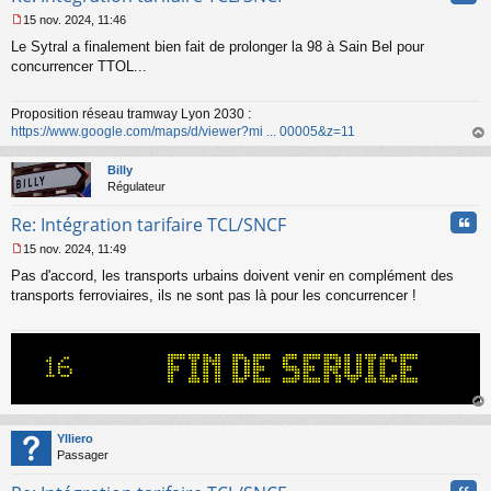
u
15 nov. 2024, 11:46
M
Le Sytral a finalement bien fait de prolonger la 98 à Sain Bel pour
e
s
concurrencer TTOL...
s
a
Proposition réseau tramway Lyon 2030 :
g
https://www.google.com/maps/d/viewer?mi ... 00005&z=11
e
n
au
o
t
Billy
n
Régulateur
l
u
Cita
Re: Intégration tarifaire TCL/SNCF
15 nov. 2024, 11:49
M
Pas d'accord, les transports urbains doivent venir en complément des
e
s
transports ferroviaires, ils ne sont pas là pour les concurrencer !
s
a
g
e
n
o
n
au
l
t
Ylliero
u
Passager
Cita