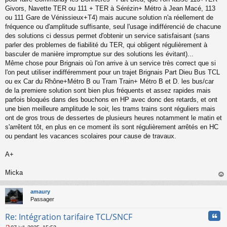
Givors, Navette TER ou 111 + TER à Sérézin+ Métro à Jean Macé, 113
ou 111 Gare de Vénissieux+T4) mais aucune solution n'a réellement de
fréquence ou d'amplitude suffisante, seul l'usage indifférencié de chacune
des solutions ci dessus permet d'obtenir un service satisfaisant (sans
parler des problemes de fiabilité du TER, qui obligent régulièrement à
basculer de manière impromptue sur des solutions les évitant)...
Même chose pour Brignais où l'on arrive à un service très correct que si
l'on peut utiliser indifféremment pour un trajet Brignais Part Dieu Bus TCL
ou ex Car du Rhône+Métro B ou Tram Train+ Métro B et D. les bus/car
de la premiere solution sont bien plus fréquents et assez rapides mais
parfois bloqués dans des bouchons en HP avec donc des retards, et ont
une bien meilleure amplitude le soir, les trams trains sont réguliers mais
ont de gros trous de dessertes de plusieurs heures notamment le matin et
s'arrêtent tôt, en plus en ce moment ils sont régulièrement arrêtés en HC
ou pendant les vacances scolaires pour cause de travaux.
A+
Micka
au
t
amaury
Passager
Cita
Re: Intégration tarifaire TCL/SNCF