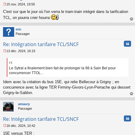
15 nov. 2024, 19:55
M
C'est sur que le jour où l'on verra le tram-train intégré dans la tarification
e
s
TCL, on pourra crier hourra
s
au
a
t
eric
g
Passager
e
n
Cita
Re: Intégration tarifaire TCL/SNCF
o
n
13 déc. 2024, 16:15
l
M
u
e
s
s
Le Sytral a finalement bien fait de prolonger la 98 à Sain Bel pour
a
concurrencer TTOL...
g
e
Idem avec la création du bus 15E, qui relie Bellecour à Grigny ; en
n
concurrence avec la ligne TER Firminy-Givors-Lyon-Perrache qui dessert
o
Grigny-le-Sablon.
n
au
l
t
u
amaury
Passager
Cita
Re: Intégration tarifaire TCL/SNCF
16 déc. 2024, 10:42
M
15E versus TER :
e