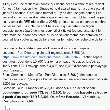
T-libr, c'est une tarification zonale qui donne accès à deux réseaux dont
l'un est à tarification kilométrique et ne disparait pas. Et la zone s'étend
jusqu'à Lozanne. C'est donc normal qu'il y ait des usagers pour qui ça
reviendra moins cher d'acheter séparément les titres. Et tant qu'il ne peut
pas y avoir de RER (donc d'ici à 2035), ça intéressera un certain nombre
de personnes. La cible, ce sont tous ceux qui achètent de façon
occasionnelle séparément les deux billet / ticket (ou souhaiteraient le
faire mais ne le font pas parce qu'ils ne savent même pas combien ça
pourrait leur coûter avant de faire tourner le moteur de recherche de tarif) !
La zone tarifaire s'étend jusqu'à Lozanne donc si on compare :
Lozanne - Part-Dieu, en plein tarif régional, c'est 8,60€ (cf.
https://www.ter.sncf.com/auvergne-rhone ... ateur-prix
). L'achat séparé
des titres, c'est donc 10,70€ (par ex. si on paye TCL avec la CB). Le T-
libr S zone TCL 1 voyage sera à 4,40€, soit 6,30€ d'économie par voyage
pour l'usager...
Saint-Germain-au-Mont-d'Or - Part-Dieu, c'est 5,50€ (même source,
même cas) donc 7,60€ pour l'achat séparé et une économie avec T-libr de
3,20€ par voyage.
Gorge-de-Loup - Francheville = 3,30€ donc 5,40€ en achat séparé...
Logiquement, puisque TCL est à 2,10€, le point de bascule se trouve
à partir d'un trajet TER à 2,30€. Or, même Perrache - Vénissieux,
c'est plus cher (2,60€)
.