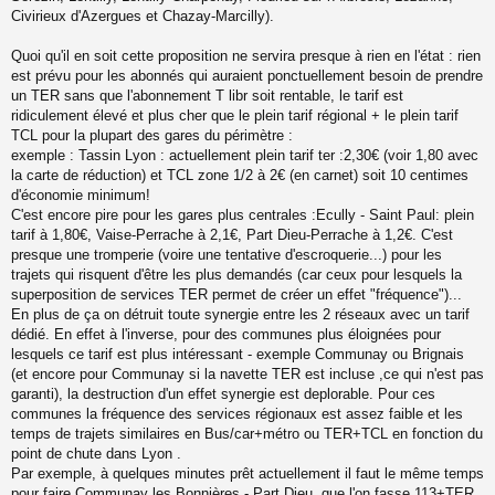
e
Civirieux d'Azergues et Chazay-Marcilly).
n
o
n
Quoi qu'il en soit cette proposition ne servira presque à rien en l'état : rien
l
est prévu pour les abonnés qui auraient ponctuellement besoin de prendre
u
un TER sans que l'abonnement T libr soit rentable, le tarif est
ridiculement élevé et plus cher que le plein tarif régional + le plein tarif
TCL pour la plupart des gares du périmètre :
exemple : Tassin Lyon : actuellement plein tarif ter :2,30€ (voir 1,80 avec
la carte de réduction) et TCL zone 1/2 à 2€ (en carnet) soit 10 centimes
d'économie minimum!
C'est encore pire pour les gares plus centrales :Ecully - Saint Paul: plein
tarif à 1,80€, Vaise-Perrache à 2,1€, Part Dieu-Perrache à 1,2€. C'est
presque une tromperie (voire une tentative d'escroquerie...) pour les
trajets qui risquent d'être les plus demandés (car ceux pour lesquels la
superposition de services TER permet de créer un effet "fréquence")...
En plus de ça on détruit toute synergie entre les 2 réseaux avec un tarif
dédié. En effet à l'inverse, pour des communes plus éloignées pour
lesquels ce tarif est plus intéressant - exemple Communay ou Brignais
(et encore pour Communay si la navette TER est incluse ,ce qui n'est pas
garanti), la destruction d'un effet synergie est deplorable. Pour ces
communes la fréquence des services régionaux est assez faible et les
temps de trajets similaires en Bus/car+métro ou TER+TCL en fonction du
point de chute dans Lyon .
Par exemple, à quelques minutes prêt actuellement il faut le même temps
pour faire Communay les Bonnières - Part Dieu, que l'on fasse 113+TER