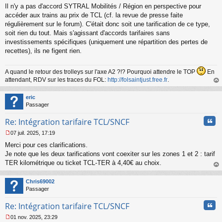
Il n'y a pas d'accord SYTRAL Mobilités / Région en perspective pour
accéder aux trains au prix de TCL (cf. la revue de presse faite
régulièrement sur le forum). C'était donc soit une tarification de ce type,
soit rien du tout. Mais s'agissant d'accords tarifaires sans
investissements spécifiques (uniquement une répartition des pertes de
recettes), ils ne figent rien.
A quand le retour des trolleys sur l'axe A2 ?!? Pourquoi attendre le TOP
En
attendant, RDV sur les traces du FOL:
http://folsaintjust.free.fr
.
au
t
eric
Passager
Cita
Re: Intégration tarifaire TCL/SNCF
07 juil. 2025, 17:19
M
Merci pour ces clarifications.
e
s
Je note que les deux tarifications vont coexiter sur les zones 1 et 2 : tarif
s
TER kilométrique ou ticket TCL-TER à 4,40€ au choix.
a
au
g
t
Chris69002
e
Passager
n
o
Cita
Re: Intégration tarifaire TCL/SNCF
n
l
01 nov. 2025, 23:29
u