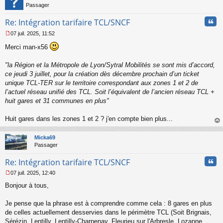
n
Passager
o
n
Cita
Re: Intégration tarifaire TCL/SNCF
l
07 juil. 2025, 11:52
u
M
Merci man-x56
e
s
s
"la Région et la Métropole de Lyon/Sytral Mobilités se sont mis d’accord,
a
ce jeudi 3 juillet, pour la création dès décembre prochain d’un ticket
g
unique TCL-TER sur le territoire correspondant aux zones 1 et 2 de
e
l’actuel réseau unifié des TCL. Soit l’équivalent de l’ancien réseau TCL +
n
o
huit gares et 31 communes en plus"
n
l
Huit gares dans les zones 1 et 2 ? j'en compte bien plus...
u
au
t
Micka69
Passager
Cita
Re: Intégration tarifaire TCL/SNCF
07 juil. 2025, 12:40
M
Bonjour à tous,
e
s
s
Je pense que la phrase est à comprendre comme cela : 8 gares en plus
a
de celles actuellement desservies dans le périmètre TCL (Soit Brignais,
g
Sérézin, Lentilly, Lentilly-Charpenay, Fleurieu sur l'Arbresle, Lozanne,