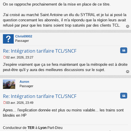
M
On se rapproche prochainement de la mise en place de ce titre.
e
s
s
J'ai croisé au marché Saint Antoine un élu du SYTRAL et je lui ai posé la
a
question concernant les abonnés, il m'a répondu que la région leurs avait
g
refusé par peur que les trains soient trop saturés par des clients TCL.
e
au
n
t
o
Chris69002
n
Passager
l
u
Cita
Re: Intégration tarifaire TCL/SNCF
02 avr. 2026, 23:27
M
J'espère vraiment que ça se fera maintenant que la métropole est à droite
e
s
peut-être qu'il y aura des meilleures discussions sur le sujet.
s
au
a
t
Auron
g
Passager
e
n
Cita
Re: Intégration tarifaire TCL/SNCF
o
n
03 avr. 2026, 23:49
l
M
u
Apres... l'explication donnée est plus ou moins valable... les trains sont
e
s
blindés en HP
s
a
Conducteur de
TER
à
Lyon
Part-Dieu
g