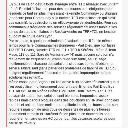
En plus de ça on détruit toute synergie entre les 2 réseaux avec un tarif
dédié. En effet à l'inverse, pour des communes plus éloignées pour
lesquels ce tarif est plus intéressant - exemple Communay ou Brignais
(et encore pour Communay si la navette TER est incluse ,ce qui n'est
pas garanti), la destruction d'un effet synergie est deplorable. Pour ces
communes la fréquence des services régionaux est assez faible et les
temps de trajets similaires en Bus/car+métro ou TER+TCL en fonction
du point de chute dans Lyon .
Par exemple, à quelques minutes prêt actuellement il faut le même
temps pour faire Communay les Bonnières - Part Dieu, que l'on fasse
113+TER Givors, Navette TER ou 111 + TER à Sérézin+ Métro à Jean
Macé, 113 ou 111 Gare de Vénissieux+T4) mais aucune solution n'a
réellement de fréquence ou d'amplitude suffisante, seul l'usage
indifférencié de chacune des solutions ci dessus permet d'obtenir un
service satisfaisant (sans parler des problemes de fiabilité du TER, qui
obligent régulièrement à basculer de manière impromptue sur des
solutions les évitant)...
Même chose pour Brignais où l'on arrive à un service très correct que si
l'on peut utiliser indifféremment pour un trajet Brignais Part Dieu Bus
TCL ou ex Car du Rhône+Métro B ou Tram Train+ Métro B et D. les
bus/car de la premiere solution sont bien plus fréquents et assez
rapides mais parfois bloqués dans des bouchons en HP avec donc des
retards, et ont une bien meilleure amplitude le soir, les trams trains sont
réguliers mais ont de gros trous de dessertes de plusieurs heures
notamment le matin et s'arrêtent tôt, en plus en ce moment ils sont
régulièrement arrêtés en HC ou pendant les vacances scolaires pour
cause de travaux.