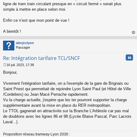
ligne de tram train circulant presque en « circuit fermé » serait plus
simple à mettre en place selon moi.
Enfin ce n’est que mon point de vue !
A bientôt !
au
t
alecjcclyon
Passager
Cita
Re: Intégration tarifaire TCL/SNCF
16 juil. 2023, 17:38
M
Bonjour,
e
s
s
Vivement l'intégration tarifaire, on a l'exemple de la gare de Brignais ou
a
Saint Priest qui permettait de rejoindre Lyon Saint Paul (et Hôtel de Ville
g
/Cordeliers) ou Jean Macé Perrache rapidement.
e
Vu la charge actuelle, j'espère que les ter pourront supporter la charge
n
o
supplémentaire avant la mise en place du RER métropolitain.
n
Le TTOL gagnerait en attractivite sur la Branche L'Arblesle car pas mal
l
de doublons avec les lignes 86 et 98 (Lycée Blaise Pascal, Parc Lacroix
u
Laval...).
Proposition réseau tramway Lyon 2030 :