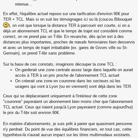
retenue...
En effet, l'équilibre actuel repose sur une tarification d'environ 90€ pour
TER + TCL. Mais si on suit les témoignages ici ou là (coucou Bibouquet
), on voit que lorsque la distance TER à parcourir est courte, si on a
déjà un abonnement TCL et que le temps de trajet est considéré comme
correct, on ne prend pas un T-libr. En revanche, dès qu'on est à des
distances plus importantes, proches de nœuds ferroviaires bien desservis
et avec un temps de trajet imbattable (ex. gares de Givors ville ou St-
Germain), on prend T-libr sans problème.
Sur la base de ces constats, imaginons découper la zone TCL :
On garderait une zone centrale assez large dans laquelle on aurait
accès à TER à un prix proche de l'abonnement TCL actuel
On créerait une zone en couronne dans les secteurs où les
usagers qui vont à Lyon (ou en viennent) sont déjà dans les TER.
Ceux qui se déplaceraient uniquement à l'intérieur de cette zone
"couronne" payeraient un abonnement bien moins cher que l'abonnement
TCL actuel. Ceux qui iraient jusqu'à Lyon payeraient (comme aujourd'hui)
le prix du T-libr soit environ 90€.
En matière d'abonnements, je suis prêt à parier que quasiment personne
n'y perdrait. Du point de vue des équilibres financiers, en tout cas, cette
hypothèse-là n'aurait aucun impact sur les titres multimodaux existants.