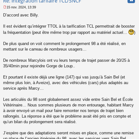
Re: Intégration tarifaire TCL/SNCF
15 nov. 2024, 13:39
M
D’accord avec Billy.
e
s
s
Il est évident qu’intégrer TTOL à la tarification TCL permettrait de booster
a
la fréquentation (peut être même trop par rapport au matériel actuel…
)
g
e
De plus quand on voit comment le prolongement 98 a été réalisé, en
n
o
mettant sur le carreau de nombreux usagers…
n
l
De nombreux Marcylois ont vu leurs temps de trajet passer de 20/25 à
u
35/40min pour rejoindre Gorge de Loup..
Et pourtant il existe déjà une ligne (147) qui vas jusqu’à Sain Bel (et
même plus loin, à Aveize), avec des véhicules (cars) plus adaptés au
service après Marcy…
Les articulés du 98 sont globalement assez vide entre Sain Bel et École
Vétérinaire… Nous sommes plusieurs de mon entourage, habitant Marcy
à avoir envoyé un mail pour faire remonter nos temps de trajet bien
rallongés. La réponse a été que le problème avait été pris en compte et
qu’un bilan du prolongement sera réalisé.
J’espère que des adaptations seront mises en place, comme une remise
un place de l’ancien itinéraire du 98, avec les services vers Sain Bel