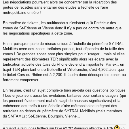
Les négociations pourraient alors se concentrer sur la répartition des
pertes de recettes sans entamer des études à l'échelle de l'aire
métropolitaine entière !
En matière de tickets, les multimodaux n'existent qu'à l'intérieur des
zones de St-Etienne et Vienne donc il n'y a pas de contrainte autre que
les négociations spécifiques à cette zone.
Enfin, puisqu'on parle de réseau unique à l'échelle du périmètre SYTRAL
Mobilités avec des zones tarifaires partout, tout dépendra de la taille des
zones ! De grandes zones sont plus simples pour l'usager... mais si elles
représentent des kilomètres TER significatifs alors les écarts avec la
tarification actuelle des Cars du Rhône deviendra importante. Par ex., un
trajet TER plein tarif entre Belleville et Villefranche, c'est 4,20€ alors que
le ticket Cars du Rhône est à 2,20€. Il faudra donc découper les zones ou
fortement compenser !
En résumé, c'est un sujet complexe bien au-delà des questions politiques
! Les enjeux sont aussi les évolutions tarifaires pour certains usagers (qui
les prennent évidemment mal s'il s'agit de hausses significatives) et la
cohérence des tarifs à une échelle d'aire métropolitaine intégrant des
territoires en dehors du périmètre de SYTRAL Mobilités (mais membres
du SMTAML) : St-Etienne, Bourgoin, Vienne...
A quand le retour des trolleys sur l'axe A2 ?!? Pourquoi attendre le TOP
En