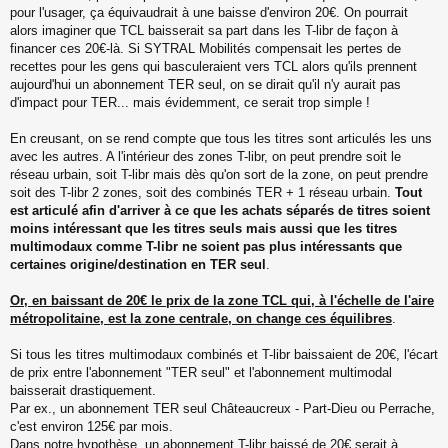
pour l'usager, ça équivaudrait à une baisse d'environ 20€. On pourrait
alors imaginer que TCL baisserait sa part dans les T-libr de façon à
financer ces 20€-là. Si SYTRAL Mobilités compensait les pertes de
recettes pour les gens qui basculeraient vers TCL alors qu'ils prennent
aujourd'hui un abonnement TER seul, on se dirait qu'il n'y aurait pas
d'impact pour TER... mais évidemment, ce serait trop simple !
En creusant, on se rend compte que tous les titres sont articulés les uns
avec les autres. A l'intérieur des zones T-libr, on peut prendre soit le
réseau urbain, soit T-libr mais dès qu'on sort de la zone, on peut prendre
soit des T-libr 2 zones, soit des combinés TER + 1 réseau urbain.
Tout
est articulé afin d'arriver à ce que les achats séparés de titres soient
moins intéressant que les titres seuls mais aussi que les titres
multimodaux comme T-libr ne soient pas plus intéressants que
certaines origine/destination en TER seul
.
Or, en baissant de 20€ le prix de la zone TCL qui, à l'échelle de l'aire
métropolitaine, est la zone centrale, on change ces équilibres
.
Si tous les titres multimodaux combinés et T-libr baissaient de 20€, l'écart
de prix entre l'abonnement "TER seul" et l'abonnement multimodal
baisserait drastiquement.
Par ex., un abonnement TER seul Châteaucreux - Part-Dieu ou Perrache,
c'est environ 125€ par mois.
Dans notre hypothèse, un abonnement T-libr baissé de 20€ serait à